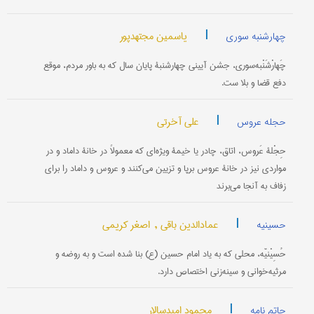
|
یاسمین مجتهدپور
چهارشنبه سوری
چَهارْشَنْبه‌سوری، جشن آیینی چهارشنبۀ پایان سال که به باور مردم، موقع
دفع قضا و بلا ست.
|
علی آخرتی
حجله عروس
حِجْلۀ‌ عَروس، اتاق، چادر یا خیمۀ ویژه‌ای که معمولاً در خانۀ داماد و در
مواردی نیز در خانۀ عروس برپا و تزیین می‌کنند و عروس و داماد را برای
زفاف به آنجا می‌برند
|
عمادالدین باقی ,
اصغر کریمی
حسینیه
حُسِیْنیّه، محلی که به یاد امام حسین (ع) بنا شده است و به روضه و
مرثیه‌خوانی و سینه‌زنی اختصاص دارد.
|
محمود امیدسالار
حاتم نامه