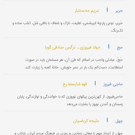
|
مریم محمدتبار
حریر
حَریر، نوعی پارچۀ ابریشمی، لطیف، نازک و شفاف با بافتی شل، اغلب ساده و
تک‌رنگ.
|
جواد فیروزی ,
نرگس صادقی گویا
حج
حَجّ، عبادتی واجب در اسلام که طی آن، هر مسلمان باید در صورت
استطاعت، دست‌کم یک بار در عمر خویش، خانۀ کعبه را زیارت کند.
|
الهه شایسته رخ
حاجی فیروز
حاجی‌فیروز، از کهن‌ترین پیکهای نوروزی که با خوانندگی و نوازندگی، پایان
زمستان و آمدن نوروز را بشارت می‌دهد
|
ملیحه کرباسیان
چهل
چِهِل، از اعداد مهم با معانی نمادین و رمزی در فرهنگ مردم ایران. بازتاب و