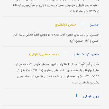
تصنیف، بحر طویل و موسیقی ضربی و پاره‌ای از بازیها و سرگرمیهای کودکانه
در ۱۳۴۹ ش ساخته شد.
|
حسن ذوالفقاری
حسنین
حَسَنِیْن، از داستانهای منظوم ادب عامه با موضوعی کاملاً تخیلی دربارۀ امام
حسن و امام حسین (ع).
|
محمد جعفری (قنواتی)
حسین کرد شبستری
حُسِیْنِ کُرْدِ شَبِسْتَری، از داستانهای مشهور، به زبان فارسی که موضوع آن
مبارزۀ پهلوانان وابسته به دربار شاه عباس صفوی (سل‍ ۹۹۶- ۱۰۳۸ ق /
۱۵۸۸- ۱۶۲۹ م) و نوچه‌های آنها علیه دشمنان خارجی این شاه، یعنی
ازبکان و عثمانیان است.
|
چهل طوطی