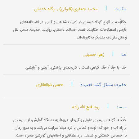
|
محمد جعفری (قنواتی) ,
پگاه خدیش
حکایت
حِکایَت، از انواع کوتاه داستان در ادبیات شفاهی و کتبی. در لغت‌نامه‌های
فارسی اصطلاحات حکایت، قصه، افسانه، داستان، روایت، حدیث، سمر، نقل
و مثل مترادف یکدیگر به‌کار‌رفته‌اند
|
زهرا حسینی
حنا
حَنا، یا حِنّا / حَنّا، گیاهی است با کاربردهای پزشکی، آیینی و آرایشی.
|
حسن ذوالفقاری
حضرت مشکل گشا، قصیده
|
رویا فتح الله زاده
حصبه
حَصْبه، گونه‌ای بیماری عفونی واگیردار، مربوط به دستگاه گوارش. این بیماری
از راه آب و خوراک آلوده و تماس با فرد مبتلا سرایت می‌کند و به مرور زمان
با احساس خستگی و ضعف، درد عضلانی و اختلالهای گوارشی همراه است.