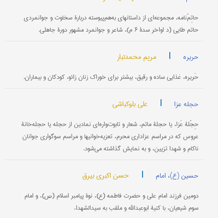
حاتِمْ‌نامه، مجموعه‌ای از داستانهای به‌هم‌پیوسته دربارۀ سخاوت و جوانمردی‌
حاتم طایی (د اواخر سدۀ ۶ م)، شاعر و جوانمرد مشهور دورۀ جاهلی.
|
مریم محمدتبار
حریره
حَریره، غذایی ساده و رقیق، بیشتر برای خوراک زنان زائو، کودکان و بیماران.
|
علی بلوکباشی
حجله عزا
حِجْلۀ عَزا، یا حجلۀ ماتم، شعار و تابوت‌واره‌ای نمادین از حجله یا حجله‌خانۀ
عروس که در مراسم عزاداری محرم، تعزیه‌خوانیها و مراسم سوگواری جوانان
ناکام و شهدا تزیین، و به نمایش گذاشته می‌شود.
|
حسن اکبری بیرق
حسین (ع)، امام
دومین فرزند امام علی و حضرت فاطمه (ع)، نوۀ پیامبر اسلام (ص)، و امام
سوم شیعیان، با کنیۀ ابو‌عبدالله و ملقب به سید‌الشهداء