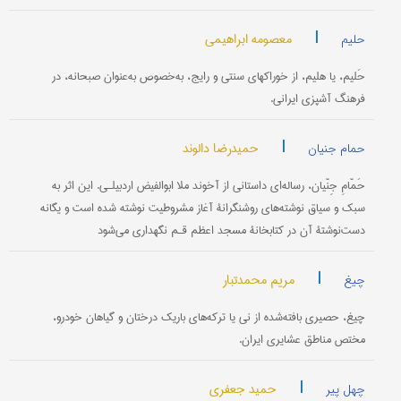
|
معصومه ابراهیمی
حلیم
حَلیم، یا هلیم، از خوراکهای سنتی و رایج، به‌خصوص به‌عنوان صبحانه، در
فرهنگ آشپزی ایرانی.
|
حمیدرضا دالوند
حمام جنیان
حَمّامِ جِنّیان، رساله‌ای داستانی از آخوند ملا ابوالفیض اردبیلـی. این اثر به
سبک و سیاق نوشته‌های روشنگرانۀ آغاز مشروطیت نوشته شده است و یگانه
دست‌نوشتۀ آن در کتابخانۀ مسجد اعظم قـم نگهداری می‌شود
|
مریم محمدتبار
چیغ
چیغ، حصیری بافته‌شده از نی یا ترکه‌های باریک درختان و گیاهان خودرو،
مختص مناطق عشایری ایران.
|
حمید جعفری
چهل پیر