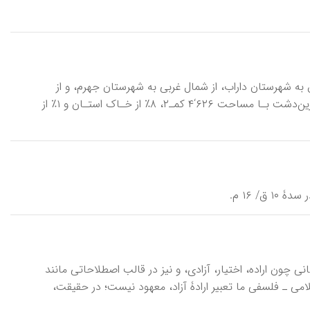
 به شهرستان داراب، از شمال غربی به شهرستان جهرم، و از
جنوب و جنوب غربی به شهرستان لار محدود است ( اطلس ... ، ۱۴۵). شهرستان زرین‌دشت بـا مساحت ۶۲۶‘۴ کمـ۲، ۸٪ از خـا‌ک استـان و ۱٪ از
انی چون اراده، اختیار، آزادی، و نیز در قالب اصطلاحاتی مانند
می ـ فلسفی ما تعبیر ارادۀ آزاد، معهود نیست؛ در حقیقت،