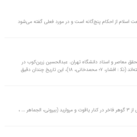
ریعت اسلام از احکام پنج‌گانه است و در مورد فعلی گفته می‌شود
 ۱۹۹۹ م)، ادیب، مورخ، نویسنده، محقق معاصر و استاد دانشگاه تهران. عبدالحسین زرین‌کوب در
اواخر اسفند ۱۳۰۱ در بروجرد زاده شد. بااینکه گاه زادروز او را ۲۷ اسفند این سال نوشته‌اند (نک‍ : افشار، ۷؛ محمدخانی، ۱۸)، این تاریخ چندان دقیق
زُمُرُّد، از کانیهای گران‌بها (احجار کریمه)، به رنگ سبز چمنی، شفاف و درخشان، یکی از ۳ گوهر فاخر در کنار یاقوت و مروارید (بیرونی، الجماهر ... ،