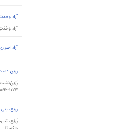
آراء وحدت
آراءِ وَحْدَ
آراء اصراری
زرین دست
۱۰۷۳-۱۰۹۲ م) و نگارندۀ نور العیون، کهن‌ترین اثر چشم‌پزشکی، به فارسی در ۴۸۰ ق/ ۱۰۸۷ م.
زریع، بنی
حکمرانان این س