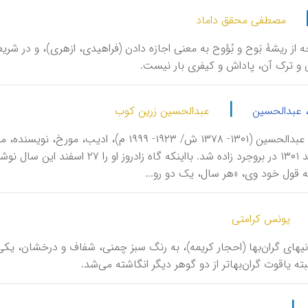
مصطفی محقق داماد
احه از ریشۀ بَوح و بُؤوح به معنی اجازه دادن (فراهیدی، ازهری)، و در ش
ن و ترک آن، پاداش و کیفری بار نیست.
|
 عبدالحسین
عبدالحسین زرین کوب
زَرّینْ‌کوب، عبدالحسین (۱۳۰۱- ۱۳۷۸ ش/ ۱۹۲۳-
 قول خود وی، «هر سال، یک دو رو...
یونس کرامتی