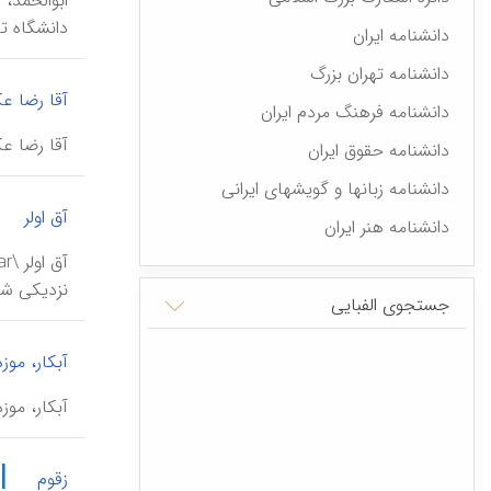
دانشگاه ته
دانشنامه ایران
دانشنامه تهران بزرگ
آقا رضا ع
دانشنامه فرهنگ مردم ایران
آقا رضا عکاس‌باشی \ā akkās-bāšī
دانشنامه حقوق ایران
دانشنامه زبانها و گویشهای ایرانی
|
آق اولر
دانشنامه هنر ایران
نزدیکی شه
جستجوی الفبایی
آبکار، موزه
آبکار، موزه \mūze-ye ābkār\، موزه‌ای در مجموعۀ کاخ‌موزه
|
زقوم