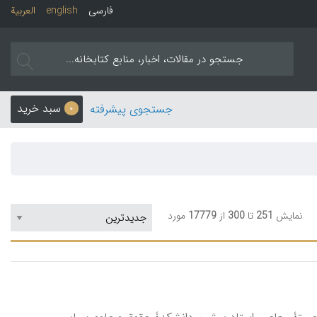
فارسی
english
العربیة
سبد خرید
جستجوی پیشرفته
0
نمایش
251
تا
300
از
17779
مورد