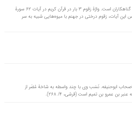
زَقّوم، گياهی جهنمی، يادشده در قرآن کريم، که به‌عنوان ابزاری برای عذاب، خوراک گناهکاران است. واژۀ زقوم ۳ بار در قرآن کريم در آيات ۶۲ سورۀ
ۀ واقعه (۵۶) به کار رفته است. براساس اين آيات، زقوم درختی در جهنم با ميوه‌هايی شبيه به سر
۱ ق/ ۷۲۸-۷۷۵ م)، عالم و فقیه بصری و از اصحاب ابوحنیفه. نَسَب وی با چند واسطه به شاخۀ مُضَر از