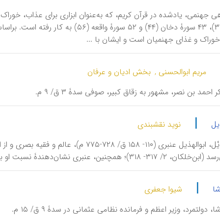
صافات (۳۷)، ۴۳ سورۀ دخان (۴۴) و ۵۲ سور
وراک و غذای جهنميان است و ايشان با ...
مریم ابوالحسنی ,
بخش ادیان و عرفان
بکر احمد بن نصر، مشهور به زقاق کبیر، صوفی سدۀ ۳ ق/ ۹ م.
|
یل
نوید نقشبندی
زُفَرِ بْنِ هُذَیْل، ابوالهذیل عنبری (۱۱۰- ۵۸
نین، عنبری نشان‌دهندۀ نسبت او به عنبر بن عمرو بن تمیم است (قرشی، ۴/ ۲۶۸).
|
ا
شیوا جعفری
شا، دولتمرد، وزیر اعظم و فرمانده نظامی عثمانی در سدۀ ۹ ق/ ۱۵ م.