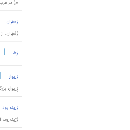
م) در غرب 
|
زعفران
زَعْفِران، 
|
زط
|
زریوار
زِریوار، ب
زرینه رود
زَرّینه‌رود