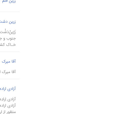
زرین قلم
زرین دشت
زَرّینْ‌د
خـاک کشور را شامـل 
آقا میرک
آقا میرک اصفهانی \āqā mīrak-e esfahānī\، از هن
آزادی اراده
آزادی اِرا
آزادی ارا
منظور از ا