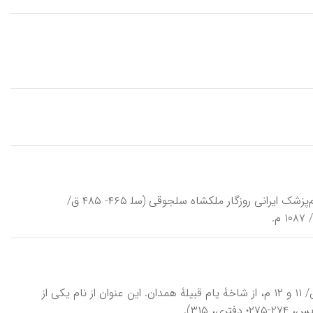
زَرّینْ‌دَسْت، شهرت ابوروح محمد بن منصور عبدالله بن منصور جرجانی، جراح و چشم‌پزشک ایرانی روزگار ملکشاه سلجوقی (سل‍ ۴۶۵- ۴۸۵ ق/
زُرَیْع، بَنی، یا زریعیان، سلسلۀ اسماعیلی‌مذهب حاکم بر عدن در سده‌های ۵ و ۶ ق/ ۱۱ و ۱۲ م، از شاخۀ یام قبیلۀ همدان. این عنوان از نام یکی از