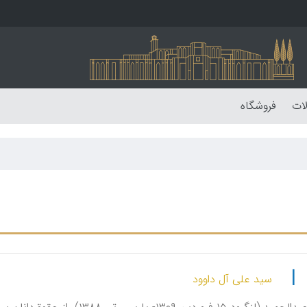
لات
فروشگاه
|
سید علی آل داوود