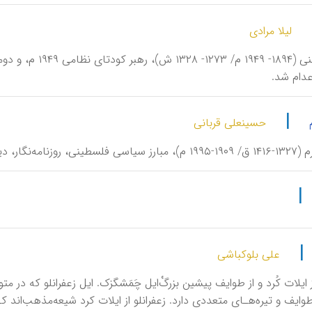
لیلا مرادی
دام شد.
|
حسینعلی قربانی
ی سمتهای متعدد سیاسی و نویسنده.
|
|
علی بلوکباشی
و، از ایلات کُرد و از طوایف پیشین بزرگْ‌ایل چَمَشگزک. ایل زعفرانلو که در متو