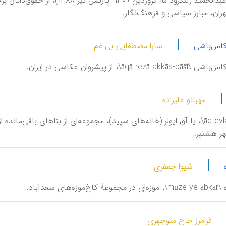
اَبوالْحَمْد، عبدالحمید (لنگرود 
ران، مبارز سیاسی و فرهنگ‌نگار.
|
کاس‌باشی
سارا مصطفایی بی غم
āqā rez\، از پیشروان عکاسی در ایران.
مهبانو علیزاده
آق اولر \āq evlar\، یا آق ایولر (خانه‌های سپید)، مجموعه‌ای از بناهای باق
ر هشتپر.
|
شیوا جعفری
‌های سعدآباد.
فرامرز حاج منوچهری