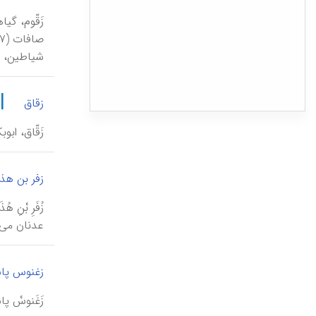
شياطين، خ
|
زقاق
زَقّاق، ابو
زفر بن هذ
عدنان می‌رسد (ابن‌خلکان، ۲/ ۳۱۷- ۳۱۸)؛ همچ
زغنوس پاش
زَغَنوسْ پا