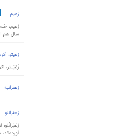
|
زعیم
سال هم اع
زعیتر، اکرم
زُعَیْـتِر، اکرم (۱۳۲۷-۱۴۱۶ ق/ ۱۹۰۹-۱۹۹۵ م)، مبارز سیاسی فلسطینی، روزنامه‌نگار، دیپلمات، دارا
زعفرانیه
زعفرانلو
زَعْفِرانْل