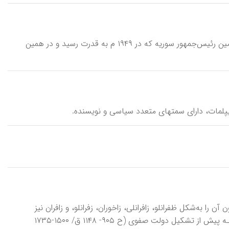
زَعیم، حُسنی (۱۸۹۴- ۱۹۴۹ م/ ۱۲۷۳- ۱۳۲۸ ش)، رهبر کودتای نظامی ۱۹۴۹ م، و دومین رئیس‌جمهور سوریه که در ۱۹۴۹ م به قدرت رسید و در همین
ن آن را به‌شکل ظفرانلو، زافرانلی، زاخوران، زفرانلو، و زافران نیز
آورده‌اند، طوایف و تیره‌هـای متعددی دارد. زعفرانلو از ایلات کرد شیعه‌مذهب‌اند کـه پیش از تشکیل دولت صفوی (ح ۹۰۵- ۱۱۴۸ ق/ ۱۵۰۰-۱۷۳۵