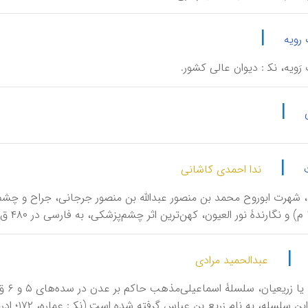
|
 رویه
تِ رَویه، نک‍ : دیوان عالی کشور.
|
|
ندا احمدی کاشانی
|
عبدالحمید مرادی
لسله، به نام زریع بن عباس گرفته شده است (نک‍ : عماره، ۱۷۲؛ ادریس، ۲۷۴-۲۷۵؛ دفتری، ۳۱۵).