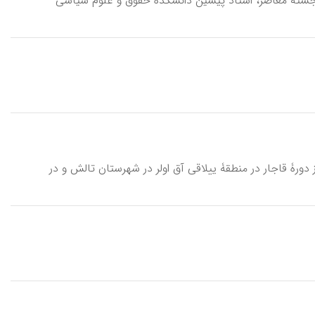
۱۵ فروردین ۱۳۰۹- پاریس تیر ۱۳۸۸)، از حقوق‌دانان برجستۀ معاصر، استاد پیشین دانشکدۀ حقوق و علوم سیاسی
ی‌مانده از دورۀ قاجار در منطقۀ ییلاقی آق اولر در شهرستان تالش و در