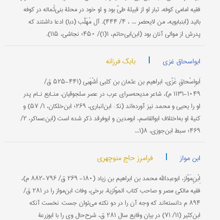
فقیه امامی کوفه. تبار او از قبیلۀ طیّ بود و او خود در محلۀ بنی‌ثُماله در کوفه
بالید (ابن‎بابویه، من لایحضر ... ، ۴/ ۴۴۴). آل مُهَلَّب (دبا) ادعا داشتند که
پدرش از موالی آنان بود (ابن‌ابی‌حاتم، ۱(۱)/ ۴۵۰؛ نجاشی، ۱۱۵).
|
بابک فرزانه
ابواسحاق غزی
اَبو‌اِسْحاقِ غَزّی، ابراهیم بن عثمان بن کلبی اَشْهَبی (۴۴۱-۵۲۵‌ ق/
۱۰۴۹-۱۱۳۱ م)، شاعر مدیحه‌سرای عرب در عصر سلجوقیان. منـابع نـام پدر
او را یحیى و محمد نیز آورده‌اند (نک‍ : ابن‌انباری، ۲۶۹؛ ابن‌خلکان، ۱/ ۵۷) و
کنیۀ او به‌اختلاف ابو‌القاسم، ابو‌مدین و ابو‌فرقد ذکر شده است (ابن‌عساکر، ۲/
۴۶۹؛ سبط ابن‌جوزی، ۸(۱...
|
فرامرز حاج منوچهری
ابن مواز
اِبْنِ‌مَوّاز، ابوعبد‌الله محمد بن ابراهیم بن زیاد (۱۸۰- ۲۶۹ ق/ ۷۹۶-۸۸۲ م)،
فقیه مالکی مصر و صاحب کتاب الموّازیة. برخی، وفات ابن‌مواز را در ۲۸۱ ق/
۸۹۴ م دانسته‌اند که وجه آن را در دو نکته می‌توان جست: نخست آنکه
ابن‌کثیر (۱۱/ ۷۱) در بیان وقایع سال ۲۸۱ ق، شرح‌حال وی را با ابوزرعۀ