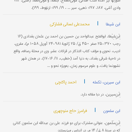
صورتها نیز آمده است: طلّاعی، مولی‌الطلاع، ابن‎طلاء و مولی‌الطلاء (ضبی، ۱۱۲؛
وادی آشی، ۱۸۷، ۱۹۷؛ ذهبی، سیر ... ، ۱۹/ ۱۹۹؛ ارنؤوط، ۱۹۹).
|
محمدعلی لسانی فشارکی
ابن شیطا
اِبْنِ‌شِیْطا، ابوالفتح عبدالواحد بن حسین بن احمد بن عثمان بغدادی (۱۶
رجب ۳۷۰-۲۵ صفر ۴۵۰ ق/ ۲۵ ژانویۀ ۹۸۱-۲۴ آوریل ۱۰۵۸ م)، مقری،
ادیب، نحوی و مؤلف کتاب التذکار در قرائات عشر. وی در محلۀ رصافه، واقع
در ناحیۀ شرقی بغداد، به دنیا آمد (خطیب، ۱۱/ ۱۶-۱۷)، در همان شهر
نشوونما یافت، و علوم مرسوم زمان، به‌ویژه نحو و ...
|
احمد پاکتچی
ابن سیرین، تکمله
اِبْنِ‌سیرین، در دبا مقاله دارد.
|
فرامرز حاج منوچهری
ابن سلمون
اِبْنِ‌‌سَلْمون، عنوانی مشترک برای دو فرزند علی بن عبدالله ابن سلمون کنانی
که در سدۀ ۸ ق/ ۱۴ م، در اندلس می‎زیستند: