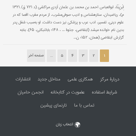
اِبْنِ‌بَنّا، ابوالعباس احمد بن محمد بن عثمان اَزدی مراکشی (د ۷۲۱ ق/ ۱۳۲۱
م)، ریاضی‎دان، ستاره‎شناس و ادیب صوفی‌مشرب، از مردم مغرب اقصا که در
علوم دینی، تفسیر، ادب عرب و پزشکی نیز دست داشت. او به‌سبب شغل پدر
بدین نام خوانده می‎شد (ابن‎قاضی، جذوة ... ، ۱۴۸؛ بابا‎تنبکتی، ۶۵). بنا‌به
گزارش ابن‎قاضی (همان، ۱۵۲؛ ن...
1
2
3
4
5
...
صفحه آخر
دربارۀ مرکز
همکاری علمی
مداخل جدید
انتشارات
شرایط استفاده
عضویت در کتابخانه
انجمن حامیان
تماس با ما
تارنمای پیشین
انتخاب زبان