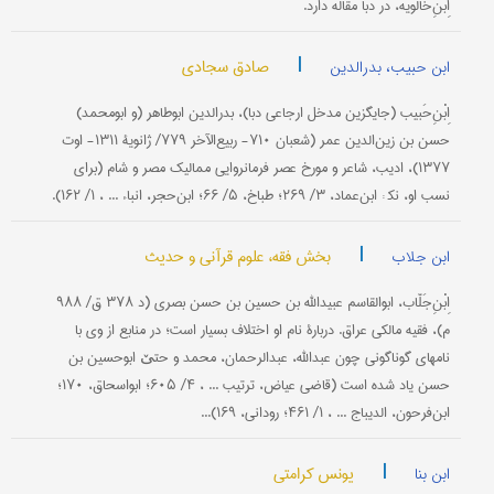
اِبْنِ‌خالویه، در دبا مقاله دارد.
|
صادق سجادی
ابن حبیب، بدرالدین
اِبْنِ‌حَبیب (جایگزین مدخل ارجاعی دبا)، بدرالدین ابوطاهر (و ابومحمد)
حسن بن زین‌الدین عمر (شعبان ۷۱۰- ربیع‌الآخر ۷۷۹/ ژانویۀ ۱۳۱۱- اوت
۱۳۷۷)، ادیب، شاعر و مورخ عصر فرمانروایی ممالیک مصر و شام (برای
نسب او، نک‍ : ابن‌عماد، ۳/ ۲۶۹؛ طباخ، ۵/ ۶۶؛ ابن‌حجر، انباء ... ، ۱/ ۱۶۲).
|
بخش فقه، علوم قرآنی و حدیث
ابن جلاب
اِبْنِ‌جَلّاب، ابوالقاسم عبیدالله بن حسین بن حسن بصری (د ۳۷۸ ق/ ۹۸۸
م)، فقیه مالکی عراق. دربارۀ نام او اختلاف بسیار است؛ در منابع از وی با
نامهای گوناگونی چون عبدالله، عبدالرحمان، محمد و حتێ ابوحسین بن
حسن یاد شده است (قاضی عیاض، ترتیب ... ، ۴/ ۶۰۵؛ ابواسحاق، ۱۷۰؛
ابن‌فرحون، الدیباج ... ، ۱/ ۴۶۱؛ رودانی، ۱۶۹)...
|
یونس کرامتی
ابن بنا