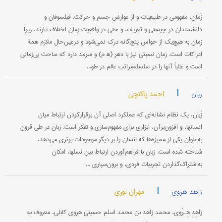
زَمان، مفهومی در طبیعیات و از عوارض جسم و حرکت. فیلسوفان و
دانشمندان در چیستی و تعریف، و حتى در واقعیت زمان اختلاف دارند، زیرا
زمان به هیچ‌یک از حواس پنج‌گانه درک نمی‌شود و درعین‌حال ملازم همۀ
ادراکات است. زمان نسبتی نیز با دهر (ه‍ م) و سرمد دارد که ساحت بی‌زمانی
است و غالباً آنها را در سلسله‌مراتب عالم در طو...
|
احمد پاکتچی
زبان
زَبان، يک نظام نشانه‌ای که عملکرد اصلی آن برقرارکردن ارتباط ميان
انسانها، و افزون‌برآن، ابزاری برای مفهوم‌سازی و تفکر است. زبان در طی قرون
به‌عنوان يکی از مميزه‌ها که انسان را بر ديگر موجودات برتری می‌دهد،
شناخته شده است. زبان با فراهم‌آوردن ارتباط بين نسلها، امکان
به‌اشتراک‌گذاردن تجربيات فردی، و برون‌سپاری ...
|
مهران نوری
زاهد هروی
زاهِدِ هِـرَوی، محمد زاهد بن محمد اسلم حسینی هروی کابلی، معروف به