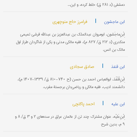
دمشقی (د ۲۸۱ ق) خلط کرده، و این...
|
فرامرز حاج منوچهری
ابن ماجشون
اِبْنِ‌ماجَشون، ابومروان عبدالملک بن عبدالعزیز بن عبدالله قرشی تمیمی
منکدری (د ۲۱۲ ق/ ۸۲۷ م)، فقیه مالکی مدنی و یکی از شاگردان طراز اول
مالک بن انس.
|
صادق سجادی
ابن قنفذ
اِبْنِ‌قُنْفُذ، ابوالعباس احمد بن حسن (ح ۷۴۰-۸۱۰ ق/ ۱۳۳۹-۱۴۰۷ م)،
دانشمند ادیب، فقیه مالکی و ریاضی‌دان برجستۀ مغرب.
|
احمد پاکتچی
ابن علیه
اِبْنِ‌عَلیّه، عنوان مشترک چند تن از عالمان عراق در سده‌های ۲ و ۳ ق/ ۸ و
۹ م، بدین شرح: