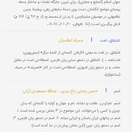
جهان اسلام (اصابع و مجاری)، برای تبیین جایگاه نغمات و ساختار مُدها،
برمبنای موضع انگشتان دست روی دستۀ سازهای زهی. پیشینۀ چنین
نظامهایی در موسیقی مشرق‎زمین تا زمـان ابـن‎مِسجَـح (د ح ۹۷ ق/ ۷۱۶ م)
قـابل پیگیـری اسـت (نک‍ : فاروقی، ۲۰, ۱۰۱, ۱۱۱-۱۱...
|
جمیله اعظمیان
اشتقاق، لغت
اِشْتِقاق، در لغت به معنی «گرفتن کلمه‌ای از کلمۀ دیگر» (صفی‌پوری؛
لغت‌نامه ... ). اشتقاق در دستور سنتی زبان فارسی، اصطلاحی است در مقابل
جامد، و در دستور زبان امروزی، اصطلاحی است در کنار «تصریف» در صرف
(ساختواژه).
|
حسن رضایی باغ بیدی ,
عبدالله مسعودی آرانی
اسم
اِسْم، نام‌کردن، علامت و نشانه، نام و عنوان و آوازه یا کلمه‌ای که بدان
چیزی یا کسی را می‌خوانند. این موضوع در ۳ بخش بررسی شده است: ۱.
اسم در زبانهای ایران باستان و ایرانی میانه، ۲. اسم در دستور زبان فارسی، ۳.
اسم در دستور زبان عربی (این بخش پیش‌تر در دبا آمده است):