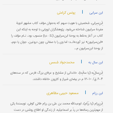
|
یونس کرامتی
ابن سرابی
اِبْنِ‌سِرابی، شخصیتی با هویت مبهم که به‌عنوان مؤلف کتاب مشهور ادویۀ
مفردۀ سرابیون شناخته می‌شود. پژوهشگران اروپایی با توجه به اینکه این
کتاب در آغاز به‌غلط به یوحنا ابن‌سرابیون (نک‍ : دبا) منسوب بود، نـام مؤلف را
«ابن‌سرابیون» نیز آورده‌انـد؛ اما وی را با صفاتی چون دروغین، جوان یا دوم،
از یوحنا ابن‌سرابیون م...
|
محمدجواد شمس
ابن سال به
اِبْنِ‌سالْ‌بِه (یا سالْبِه)، خاندانی از مشایخ و عرفای بزرگ فارس که در سده‌های
۴-۶ ق/ ۱۰-۱۲ م در بیضای شیراز و کازرون خانقاه داشتند.
|
مسعود حبیبی مظاهری
ابن رزام
اِبْنِ‌رِزام (یا رَزّام)، ابوعبدالله محمد بن علی بن رزام طائی کوفی، نویسندۀ یکی
از مهم‌ترین رساله‌ها در ردّ بر اسماعیلیه. از زندگی او اطلاع روشنی در دست