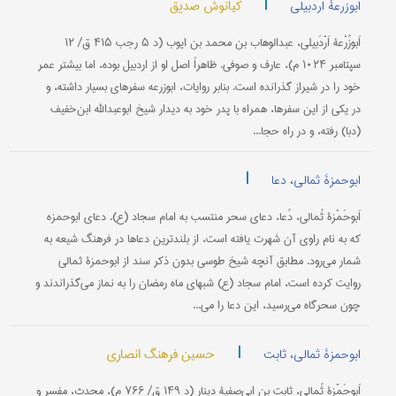
|
کیانوش صدیق
ابوزرعۀ اردبیلی
اَبوزُرْعۀ اَرْدَبیلی، عبدالوهاب بن محمد بن ایوب (د ۵ رجب ۴۱۵ ق/ ۱۲
سپتامبر ۱۰۲۴ م)، عارف و صوفی. ظاهراً اصل او از اردبیل بوده، اما بیشتر عمر
خود را در شیراز گذرانده است. بنابر روایات، ابوزرعه سفرهای بسیار داشته، و
در یکی از این سفرها، همراه با پدر خود به دیدار شیخ ابوعبدالله ابن‌خفیف
(دبا) رفته، و در راه حجا...
|
ابوحمزۀ ثمالی، دعا
اَبوحَمْزۀ ثُمالی، دُعا، دعای سحر منتسب به امام سجاد (ع). دعای ابوحمزه
که به نام راوی آن شهرت یافته است، از بلند‌‌ترین دعاها در فرهنگ شیعه به
شمار می‌رود. مطابق آنچه شیخ طوسی بدون ذكر سند از ابوحمزۀ ثمالی
روایت كرده است، امام سجاد (ع) شبهای ماه رمضان را به نماز می‌گذراندند و
چون سحرگاه می‌رسید، این دعا را می‌...
|
حسین فرهنگ انصاری
ابوحمزۀ ثمالی، ثابت
اَبوحَمْزۀ ثُمالی، ثابت بن ابی‌صفیۀ دینار (د ۱۴۹ ق/ ۷۶۶ م)، محدث، مفسر و