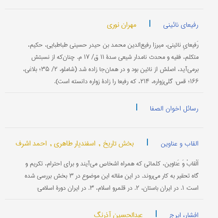
|
مهران نوری
رفیعای نائینی
رَفیعایِ نائینی، میرزا رفیع‌الدین محمد بن حیدر حسینی طباطبایی، حکیم،
متکلم، فقیه و محدث نامدار شیعی سدۀ ۱۱ ق/ ۱۷ م. چنان‌که از نسبتش
برمی‌آید، اصلش از نائین بود و در همان‌جا زاده شد (شاملو، ۲/ ۳۵؛ بلاغی،
۱۶۶؛ قس: گلی‌زواره، ۲۱۴، که رفیعا را زادۀ زواره دانسته است).
|
رسائل اخوان الصفا
|
بخش تاریخ ,
اسفندیار طاهری ,
احمد اشرف
القاب و عناوین
اَلْقابْ وَ عَناوین، کلماتی که همراه اشخاص می‌آیند و برای احترام، تکریم و
گاه تحقیر به کار می‌روند. در این مقاله این موضوع در ۳ بخش بررسی شده
است: ۱. در ایران باستان، ۲. در قلمرو اسلام، ۳. در ایران دورۀ اسلامی:
|
عبدالحسین آذرنگ
افشار، ایرج