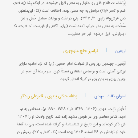
اِرْتِشاء، اصطلاح فقهی و حقوقی به معنی قبول «رشوه». در اینکه رِشا (به فتح،
ضم و کسر «را») دراصل به چه معنی بوده، اختلاف است (نک‍ : ابن‌منظور،
ذیل «رش‌و»؛ زاوی، ۲/ ۳۴۳)، ولی در لغت و روایاتْ معادل جُعْل و نیز
سُحْت، به معنی مال حرام، آمده است (برای آگاهی از فهرست احـادیث، نک‍
: بـرازش، ذیل «رشو»؛ نیز حر عاملی،...
|
فرامرز حاج منوچهری
اربعین
اَرْبَعین، چهلمین روز پس از شهادت امام حسین (ع) که نزد امامیه دارای
ارزشی آیینی ‌است و بر‌اساس اعتقادی نسبتاً کهن، سر بریدۀ آن امام در
چنین روزی به بدن وی در کربلا الحاق گردید.
|
یدالله جلالی پندری ,
قنبرعلی رودگر
اخوان ثالث، مهدی
اَخَوانِ ثالِث، مهدی‌ (۱۳۰۶- ۱۳۶۹ ش‌/ ۱۹۲۸-۱۹۹۰ م‌)، متخلص‌ به‌ م‌.
امید، شاعر معاصر. وی‌ در طوس‌ مشهد زاده‌ شد. تاریخ‌ ولادت‌ او را ۱۳۰۷
ش‌ ذكر كرده‌اند و این‌ تاریخ‌ از شناسنامۀ او گرفته‌ شده‌ است‌، ولی‌ به‌ گفتۀ
خود او تولدش‌ در ۲۶ اسفند ۱۳۰۶ بوده‌ است‌ (نك‍ : كاخی‌، ۲۷). پدرش در