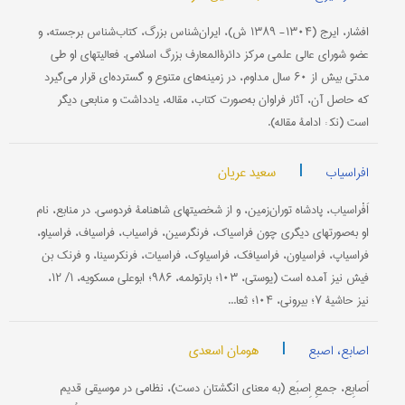
افشار، ایرج (۱۳۰۴- ۱۳۸۹ ش)، ایران‌شناس بزرگ، کتاب‌شناس برجسته، و
عضو شورای عالی علمی مرکز دائرةالمعارف بزرگ اسلامی. فعالیتهای او طی
مدتی بیش از ۶۰ سال مداوم، در زمینه‌های متنوع و گسترده‌ای قرار می‌گیرد
که حاصل آن، آثار فراوان به‌صورت کتاب، مقاله، یادداشت و منابعی دیگر
است (نک‍ : ادامۀ مقاله).
|
سعید عریان
افراسیاب
اَفْراسیاب، پادشاه توران‌زمین، و از شخصیتهای شاهنامۀ فردوسی. در منابع، نام
او به‌صورتهای دیگری چون فراسیاک، فرنگرسین، فراسیاب، فراسیاف، فراسیاو،
فراسیاپ، فراسیاون، فراسیافک، فراسیاوک، فراسیات، فرنکرسینا، و فرنک بن
فیش نیز آمده است (یوستی، ۱۰۳؛ بارتولمه، ۹۸۶؛ ابوعلی مسکویه، ۱/ ۱۲،
نیز حاشیۀ ۷؛ بیرونی، ۱۰۴؛ ثعا...
|
هومان اسعدی
اصابع، اصبع
اَصابِع، جمعِ اِصبَع (به معنای انگشتان دست)، نظامی در موسیقی قدیم