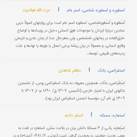
|
عزت الله فولادوند
اسطوره و اسطوره شناسی، اسم عام
اُسْطوره وَ اُسْطوره‌شِناسی، اسطوره اسم عام است برای روایتهای اصولاً دینی
نمادین دربارۀ ایزدان یا موجودات فوق انسانیِ دخیل در رویدادها یا اوضاع
خارق‌العاده در زمانهای نامشخص، ولی به‌هرحال جدا از زمان عادی و تاریخی
وقایع انسانی، و معمولاً در بیان ریشۀ برخی اعمال یا باورها یا نهادها و علت
پدیده‌های طبیعی. توسعا...
|
مظفر شاهدی
استقراضی، بانک
اِسْتِقْراضی، ‌‌‌بانْک، همچنین معروف به بانک استقراضی روس، از نخستین
بانکهای ایران با امتیاز خارجی (تأسیس: ۱۳۰۷ ق/ ۱۸۹۰ م؛ از ۱۳۰۷ تا
۱۳۰۹ ق نام آن، مؤسسۀ انجمن استقراض ایران بود).
|
اصغر دادبه
استعاره، مسئله
اِسْتِعاره، یکـی از ۴ مسئلۀ دانش بیان در بلاغت سنّتی. استعاره در لغت به
معنی عاریت خواستن و به‌عاریت گرفتن است (زوزنی، ۲/ ۴۸۱؛ آنندراج) و در