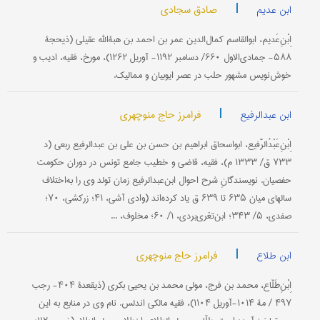
|
صادق سجادی
ابن عدیم
اِبْنِ‌عَدیم، ابوالقاسم کمال‌الدین عمر بن احمد بن هبةالله عقیلی (ذیحجۀ
۵۸۸- جمادی‌الاول ۶۶۰/ دسامبر ۱۱۹۲- آوریل ۱۲۶۲)، مورخ، فقیه، ادیب و
خوش‌نویس مشهور حلب در عصر ایوبیان و ممالیک.
|
فرامرز حاج منوچهری
ابن عبدالرفیع
اِبْنِ‌عَبْدُالرَّفیع، ابواسحاق ابراهیم بن حسن بن علی بن عبدالرفیع ربعی (د
۷۳۳ ق/ ۱۳۳۳ م)، فقیه، قاضی و خطیب جامع تونس در دوران حکومت
حفصیان. نویسندگانِ شرح احوال ابن‌عبدالرفیع زمان تولد وی را به‌اختلاف
سالهای میان ۶۳۵ تا ۶۳۹ ق یاد کرده‌اند (وادی آشی، ۴۱؛ زرکشی، ۷۰؛
صفدی، ۵/ ۳۴۳؛ ابن‌تغری‌بردی، ۱/ ۶۰؛ مخلوف، ...
|
فرامرز حاج منوچهری
ابن طلاع
اِبْنِ‌طَلّاع، محمد بن فرج، مولى محمد بن یحیى بکری (ذیقعدۀ ۴۰۴- رجب
۴۹۷ / مۀ ۱۰۱۴-آوریل ۱۱۰۴)، فقیه مالکی اندلس. نام وی در منابع به این