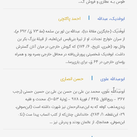
طوس‌ بـه‌ عطاری‌ و فروش‌ گ...
|
احمد پاکتچی
ابوفدیک، عبدالله
اَبوفُدَیْک (جایگزین مقالۀ دبا)، عبدالله بن ثور بن سلمه (مق‍ ۷۳ ق/ ۶۹۲ م)،
از سران خوارج نجدات. او از تیرۀ بنی‌قیس ابن‌ثعلبه، از قبیلۀ بزرگ بکر بن
وائل بود (طبری، تاریخ، ۶/ ۱۷۴) که گروش خارجی در میان آنان گسترش
داشت. ابوفدیک شخصیتی پرورش‌یافته در محافل خارجی بصره بود و همراه
رؤسای خارجی در ۶۴ ق، برای یاری‌رسا...
|
حسن انصاری
ابوعبدالله علوی
اَبوعَبْدُاللّٰهِ عَلَوی، محمد بن ‌علی بن حسن بن علی بن حسین حسنی (رجب
۳۶۷ - ربیع‌الاول ۴۴۵ / فوریۀ ۹۷۸ - ژوئیۀ ۱۰۵۳)، محدث و فقیه
زیدی‌مذهب کوفه که به ابن‌عبدالرحمان نیز شهرت داشته است (ابن‌صوفی،
۲۹؛ ابن‌نقطه، ۱/ ۲۸۴). خاندانش چنان‌که از کتب انساب پیدا ست (نک‍ :
ابن‌صوفی، همانجا)، از عالمان بودند و پدرش نیز ...