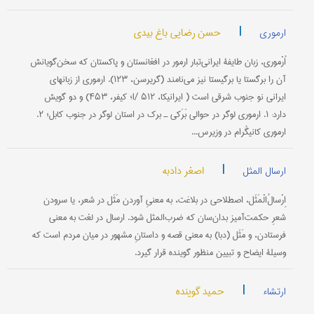
|
حسن رضایی باغ بیدی
ارموری
اُرْموری، زبان طایفۀ ایرانی‌تبار ارمور در افغانستان و پاکستان که سخن‌گویانش
آن را برگستا یا برگیستا نیز می‌نامند (گریرسن، ۱۲۳). ارموری از زبانهای
ایرانی نو جنوب شرقی است ( ایرانیکا، I/ ۵۱۲؛ کیفر، ۴۵۳) و دو گویش
دارد: ۱. ارموری لوگر در حوالی بَرَکی ـ برک در استان لوگر در جنوب کابل؛ ۲.
ارموری کانیگُرام در وزیرس...
|
اصغر دادبه
ارسال المثل
اِرْسالُ‌الْمَثَل، اصطلاحی در بلاغت، به معنیِ آوردن مَثَل در شعر، یا سرودن
شعرِ حکمت‌آمیز بدان‌سان که ضرب‌المثل شود. ارسال در لغت به معنی
فرستادن، و مَثَل (دبا) به معنی قصه و داستانِ مشهور در میان مردم است که
وسیلۀ ایضاح و تبیین منظور گوینده قرار گیرد.
|
حمید گوینده
ارتشاء