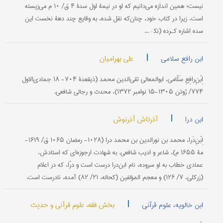
نیست؛ همین اندازه می‌دانیم که او در نیمۀ اول سدۀ ۴ ق/ ۱۰ م می‌زیسته
است، زیرا در کتاب خود، چنان‌که نقل شده، به وقایع چند دهۀ نخست این
سده اشاره کـرده (نک‍ : ...
|
علی بهرامیان
ابن رافع سلامی
اِبْنِ‌رافِعِ سَلّامی، ابوالمعالی تقی‌الدین محمد (ذیقعدۀ ۷۰۴- ۱۸ جمادی‌الاول
۷۷۴/ ژوئن ۱۳۰۵-۱۵ نوامبر ۱۳۷۲)، محدث و رجالی شافعی.
|
آذرتاش آذرنوش
ابن درا
اِبْنِ‌دَرا، محمد بن نورالدین بن محمد درا (۱۰۲۸- رمضان ۱۰۶۵ ق/ ۱۶۱۹-
مۀ ۱۶۵۵ م)، شاعر و ادیب شافعی. به شهادت ارجوزه‌ای که استادش،
عمادی خطاب به او سروده، نام ابن‌درا درست است و درّا، که در اعلام
(زرکلی، ۷/ ۱۲۶) و معجم المؤلفین (کحاله، ۲۱/ ۸۲) آمده، نادرست است.
|
بخش فقه، علوم قرآنی و حدیث
ابن خالویه، علوم قرآنی