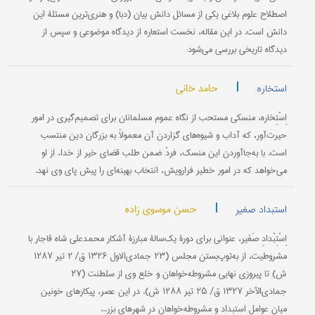
اصطلاح علوم بلاغی یکی از مسائل دانش بیان (دبا) و هنری‌ترین مسئلۀ این
دانش است. در این مقاله، نخست استعاره از دیدگاه موضوعی و سپس از
دیدگاه تاریخی بررسی می‌شود:
|
حامد خانی
استخاره
اِسْتِخاره، منسکی مستحب از نگاه عموم مسلمانان برای تصمیم‌گیری در امور
حیرت‌آور، که آداب و شیوه‌های گزاردن آن معمولاً به بزرگان دین منتسب
است. با به‌جا‌آوردن این منسک، فردْ ضمن طلب قضای خیر از خدا، از او
می‌خواهد که در امور خطیر فرارویش، انتخاب بهینه‌ای را پیش پای وی نهد.
|
حسن موسوی زاده
استبداد صغیر
اِسْتِبْدادِ صَغیر، عنوانی برای دورۀ یک‌سالۀ مبارزۀ آشکار محمدعلی ‌شاه قاجار با
مشروطیت، از به‌توپ‌بستن مجلس (۲۳ جمادی‌الاول ۱۳۲۶ ق/ ۲ تیر ۱۲۸۷
ش) تا پیروزی نهایی مشروطه‌خواهان و خلع وی از سلطنت (۲۷
جمادی‌الآخر ۱۳۲۷ ق/ ۲۵ تیر ۱۲۸۸ ش). در این عصر، پیکارهای خونین
میان عوامل استبداد و مشروطه‌خواهان در شهرهای بزر...