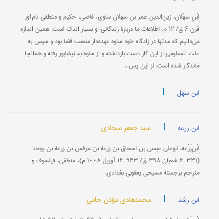
اِبْنِ سَهْلان، زين‌الدين عمر بن سهلان ساوی، قاضی، حكيم و منطقی نام‌آور
قرن ۶ ق/ ۱۲ م. اطلاعات ما دربارۀ زندگانی او بسيار اندك است. همين اندازه
می‌دانيم كه مدتها در زادگاه خود ساوه عهده‌دار منصب قضا بود و سپس به
علت نامعلومی از اين كار دست بازداشته و از ساوه به نيشابور رفته و همانجا
ماندگار شده است. از اين پس...
|
ابن سهل
|
سید جعفر سجادی
ابن زرعه
اِبْنِ‌زُرْعه‌، ابوعلی‌ عيسی‌ بن‌ اسحاق‌ بن‌ زرعة بن‌ مرقس‌ بن‌ زرعة بن‌ يوحنا
(۳۳۱-۶ شعبان‌ ۳۹۸ ق‌/ ۹۴۳-۱۶ آوريل‌ ۱۰۰۸ م‌)، منطقی‌، فيلسوف‌ و
مترجم‌ برجستۀ مسيحی‌ يعقوبی‌ بغدادی‌.
|
محمدهادی مؤذن جامی
ابن رشد