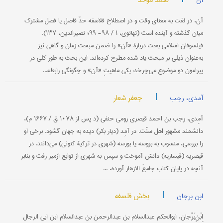
صمد موحد
آن
آن، در لغت به معنای وقت و در اصطلاح فلاسفه حدّ فاصل یا فصل مشترک
میان گذشته و آینده است (تهانوی، ۱ / ۹۸- ۹۹؛ نصیرالدین، ۱۳۷).
فیلسوفان اسلامی بحث دربارۀ «آن» را ضمن مبحث زمان و گاهی نیز
به‌عنوان ذیلی بر مبحث یاد شده مطرح كرده‌اند. این بحث به طور كلی در
پیرامون دو موضوع می‌‌چرخد: یكی ماهیتِ «آن» و چگونگی رابطه...
|
جعفر شعار
آمدی، رجب
آمِدی، رجب بن احمد قیصری رومی حنفی (د پس از ۱۰۷۸ ق / ۱۶۶۷ م)،
دانشمند مشهور اهل سنّت. در آمِد (دیار بکر) دیده به جهان گشود. برخی او
را بررسی، منسوب به بروسه یا بورسه (شهری در ترکیۀ کنونی) می‌دانند. در
قیصریه (قیساریه) دانش آموخت و سپس به شهری از توابع ازمیر رفت و بنابر
آنچه در پایان کتاب جامعُ الازهار آورده، ...
|
بخش فلسفه
ابن برجان
اِبْنِ‌بَرَّجان‌، ابوالحكم‌ عبدالسلام‌ بن‌ عبدالرحمن‌ بن‌ عبدالسلام‌ ابن‌ ابی‌ الرجال‌