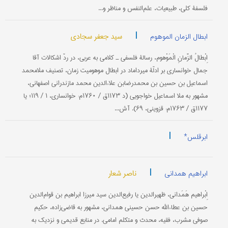
فلسفۀ كلی، طبیعیات، علم‌النفس و مناظر و...
|
سید جعفر سجادی
ابطال الزمان الموهوم
اِبْطالُ الزَّمانِ الْمَوْهوم، رسالۀ فلسفی ـ كلامی به عربی، در ردّ اشكالات آقا
جمال خوانساری بر ادلّۀ میرداماد در ابطال موهومیت زمان، تصنیف ملامحمد
اسماعیل بن حسین بن محمدرضابن علاءالدین محمد مازندرانی اصفهانی،
مشهور به ملا اسماعیل خواجویی (د ۱۱۷۳ق / ۱۷۶۰م: خوانساری، ۱ / ۱۱۹؛ یا
۱۱۷۷ق / ۱۷۶۳م: قزوینی، ۶۹). آش...
|
ابرقلس*
|
ناصر شعار
ابراهیم همدانی
اِبْراهیم هَمَدانی، ظهیرالدین یا رفیع‌الدین سید میرزا ابراهیم بن قوام‌الدین
حسین بن عطاءالله حسن حسینی همدانی، مشهور به قاضی‌زاده، حكیم
صوفی مشرب، فقیه، محدث و متكلم امامی. در منابع قدیمی ‌و نزدیك به