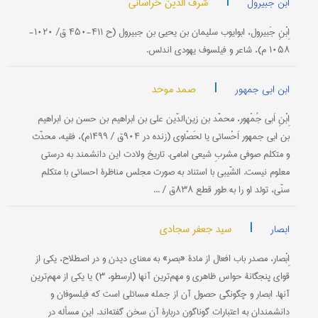
|
شرف الدین خراسانی
ابن جبیرول
اِبْنِ جَبيرول‌، ابوايوب‌ سليمان‌ بن‌ يحيی‌ بن‌ جبيرول‌ (ح‌ ۴۱۱-۴۵۰ ق‌/ ۱۰۲۰-
۱۰۵۸ م‌)، شاعر و فيلسوف‌ يهودی اندلس‌.
|
صمد موحد
ابن ابی جمهور
اِبْنِ اَبی جُمْهور، محمّد بن زین‌الدّین علی بن ابراهیم بن حسن بن ابراهیم
بن ابی جمهور اَحْسائی یا لحَصْاوی (زنده در ۹۰۴ق / ۱۴۹۹م)، فقیه، محدّث
و متكلم صوفی مشربِ شیعی امامی‌. تاریخ ولادت این دانشمند به درستی
معلوم نیست. الشّیبی با استناد به صورت مجلس مناظرۀ احسائی با متكلم
سنّی، تولد او را به طور قطع ۸۳۸ق / ...
|
سید جعفر سجادی
ابصار
اِبْصار، مصدر باب افعال از مادۀ «بصر» به معنای دیدن و در اصطلاح، یكی از
قوای پنجگانۀ حواس ظاهری و مهم‌ترین آنها (ارسطو، ۳) یا یكی از مهم‌ترین
آنها. ابصار و چگونگی حصول آن از جمله مسائلی است كه فیلسوفان و
دانشمندان به اعتبارات گوناگون دربارۀ آن سخن گفته‌اند. این مسأله در