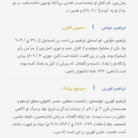
زمان وی، نام كامل او نیامده است. افندی، بی‌آنكه توجهی داشته باشد، در دو
جا از او یاد كرده (۱ / ۹، ۲۸) و همین ا...
|
حسین لاشیء
ابراهیم خواص
اِبْراهیمِ خَوّاص، ابو اسحاق ابراهیم بن احمد بن اسماعیل (د ۲۹۱ ق / ۹۰۴
م)، یكی از مشایخ صوفیه و از اقران جنید و نوری. اصل وی از سرّ من رأی
(سامرا) بوده، ولی در ری اقامت داشته است (ابن جوزی، ۴ / ۱۰۲). برخی
زادگاه او را بغداد دانسته و گفته‌اند كه پدرش از آمل به بغداد آمده بوده
است (جامی، ۱۳۷؛ نامۀ دانشوران ناصر...
|
منوچهر پزشک
ابراهیم قویری
اِبْراهیمِ قُوَیری، ابواسحاق، دانشمند منطقی، مفسر كتابهای منطق ارسطو و
هندسه‌دان قرن ۳ ق / ۹م. از جزئیات زندگی و تاریخ تولد و مرگ او آگاهی
دقیقی در دست نیست، جز اینكه گفته‌اند در زمان شانزدهمین خلیفۀ عباسی،
المعتضد بالله (خلافت: ۲۷۹- ۲۸۹ ق / ۸۹۳-۹۰۲ م) حیات و شهرت داشته
است. اهمیت علمی ‌قویری در این است كه من...