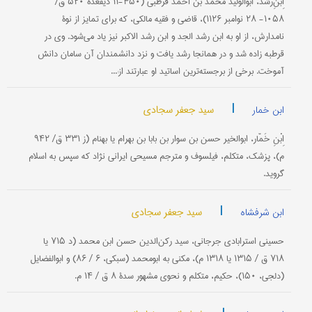
اِبْنِ‌رُشد، ابوالولید محمد بن احمد قرطبی (۴۵۰-۱۱ ذیقعدۀ ۵۲۰ ق/
۱۰۵۸- ۲۸ نوامبر ۱۱۲۶)، قاضی و فقیه مالكی، كه برای تمایز از نوۀ
نامدارش، از او به ابن رشد الجد و ابن رشد الاكبر نیز یاد می‌شود. وی در
قرطبه زاده شد و در همانجا رشد یافت و نزد دانشمندان آن سامان دانش
آموخت. برخی از برجسته‌ترین اساتید او عبارتند از:...
|
سید جعفر سجادی
ابن خمار
اِبْنِ خَمّار، ابوالخير حسن بن سوار بن بابا بن بهرام يا بهنام (ز ۳۳۱ ق/ ۹۴۲
م)، پزشك، متكلم، فيلسوف و مترجم مسيحی ايرانی نژاد كه سپس به اسلام
گرويد.
|
سید جعفر سجادی
ابن شرفشاه
حسینی استرابادی جرجانی، سید رکن‌الدین حسن ابن محمد (د ۷۱۵ یا
۷۱۸ ق / ۱۳۱۵ یا ۱۳۱۸ م)، مکنی به ابو‌محمد (سبکی، ۶ / ۸۶) و ابوالفضایل
(دلجی، ۱۵۰)، حکیم، متکلم و نحوی مشهور سدۀ ۸ ق / ۱۴ م.