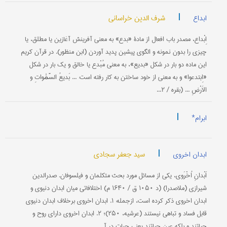
|
شرف الدین خراسانی
ابداع
اِبْداع، مصدر باب افعال از مادۀ «بدع» به معنی آفرینش آغازین یا مطلق، یا
چیزی را بدون نمونه و الگوی پیشین پدید آوردن (ابن منظور). در قرآن کریم
این ماده دو بار در شکل «بدیع»، به معنی مُبْدع یا خالق و یک بار در شکل
«اِبتدعوا» و به معنی از خود ساختن به کار رفته است: ... بَدیعُ السَّمٰواتِ و
الاَرْضِ ... (بقره / ۲...
|
ابرام*
|
سید جعفر سجادی
ابدان اخروی
اَبْدانِ اُخْرَوی، یکی از مسائل مورد بحث متکلمان و فیلسوفان. صدرالدین
شیرازی (ملاصدرا) (د ۱۰۵۰ ق / ۱۶۴۰ م) اختلافاتی میان ابدان دنیوی و
ابدان اخروی ذکر کرده است، از‌جمله: ۱. ابدان اخروی برخلاف ابدان دنیوی
قابل فساد و تباهی نیستند (عرشیه، ۲۵۰)؛ ۲. ابدان اخروی دارای روح و
حیاتند و بلکه عین حیاتند یعنی حیات در آ...