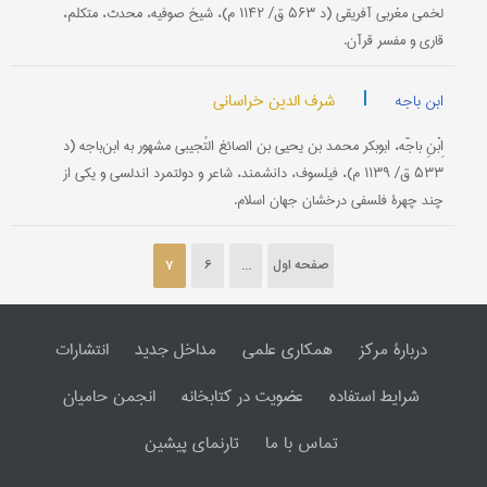
لخمی‌ مغربی‌ آفريقی‌ (د ۵۶۳ ق‌/ ۱۱۴۲ م‌)، شيخ‌ صوفيه‌، محدث‌، متكلم‌،
قاری‌ و مفسر قرآن‌.
|
شرف الدین خراسانی
ابن باجه
اِبْنِ باجّه، ابوبكر محمد بن‌ يحيی‌ بن‌ الصائغ‌ التُجيبی‌ مشهور به‌ ابن‌‌باجه‌ (د
۵۳۳ ق‌/ ۱۱۳۹ م‌)، فيلسوف‌، دانشمند، شاعر و دولتمرد اندلسی‌ و يكی‌ از
چند چهرۀ فلسفی‌ درخشان‌ جهان‌ اسلام‌.
صفحه اول
...
6
7
دربارۀ مرکز
همکاری علمی
مداخل جدید
انتشارات
شرایط استفاده
عضویت در کتابخانه
انجمن حامیان
تماس با ما
تارنمای پیشین