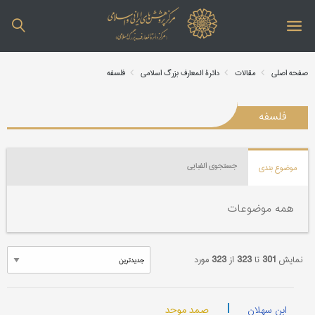
صفحه اصلی
مقالات
دائرة المعارف بزرگ اسلامی
فلسفه
فلسفه
جستجوی الفبایی
موضوع بندی
همه موضوعات
نمایش
301
تا
323
از
323
مورد
|
صمد موحد
ابن سهلان