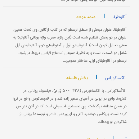
|
صمد موحد
آنالوطیقا
آنالوطیقا، عنوان مبحثی از منطق ارسطو كه در كتاب ارگانون وی تحت همین
عنوان در دو بخش تنظیم شده است (این واژه، معرب واژۀ یونانی آنالوتیكا به
معنی تحلیل كردن است): آنالوطیقای اول و آنالوطیقای دوم. آنالوطیقای اول
شامل دو قسمت است و به نظریۀ عمومی استنتاج قیاسی مربوط می‌‌شود.
ارسطو در آنالوطیقای اول‌، ساختار عمومی...
|
بخش فلسفه
آناکساگوراس
آناكْساگوراس، یا آنكساغورس (۴۲۸-۵۰۰ ق م)، فیلسوف یونانی. در
كلازومنا واقع در ایونی در آسیای صغیر زاده شد و در لامپساكوس واقع در تروا
در همان منطقه درگذشت. وی نخستین فیلسوفی است كه در آتن تدریس
كرده است. پریكلس دولتمرد آتنی و اوریپیدِس شاعر و نویسندۀ یونانی از
شاگردان او بوده‌اند.
|