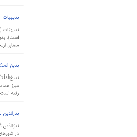
بدیهیات
بَدیهیّات 
است). بدیه
معنای ارتج
بدیع الملک
میرزا عما
رفته است.
بدرالدین 