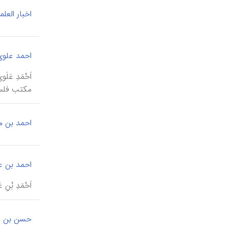
اخبار العلم
احمد علوی
مکتب فلسف
احمد بن 
احمد بن ع
اَحْمَدِ بْنِ عَلَویّه،
حسن بن س