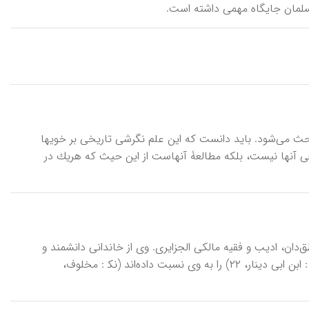
سلمان جایگاه مهمی داشته است.
ی‌ بحث‌ می‌شود. باید دانست‌ كه‌ این‌ علم‌ نگرشی‌ تاریخی بر خویها
ی‌ آنها نیست‌، بلكه‌ مطالعۀ آنهاست‌ از این‌ حیث‌ كه‌ هریك‌ در
د عبدالرحمان بن سیدی محمدالصغیربن عامر (د ۹۸۳ق/ ۱۵۷۵م)، منطق‌دان، ادیب و فقیه مالکی الجزایری. وی از خاندانی دانشمند و
پرهیزگار بوده است و کشف قبر پیامبری به نام خالد ابن سنان عبسی (ه‍ م، نیز نک‍ : ابن ابی دینار، ۲۲) را به وی نسبت داده‌اند (نک‍ : مخلوف،