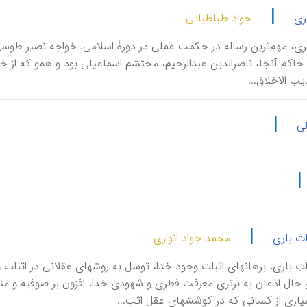
|
ری
جواد طباطبایی
اكم‌ آنجا، ناصرالدین‌ عبدالرحیم‌، محتشم‌ اسماعیلی‌ بود و همو كه‌ از خوا
ب‌ الاخلاق‌...
|
لی
|
|
ات باری
محمد جواد انواری
ِثْباتِ باری، برهانهای اثبات وجود خدا، توسل به روشهای عقلانی در اثب
ن حال اذعان به برتری معرفت فطری و شهودی خدا، افزون بر صوفیه و منك
اری از كسانی كه در كوششهای عقل اثب...