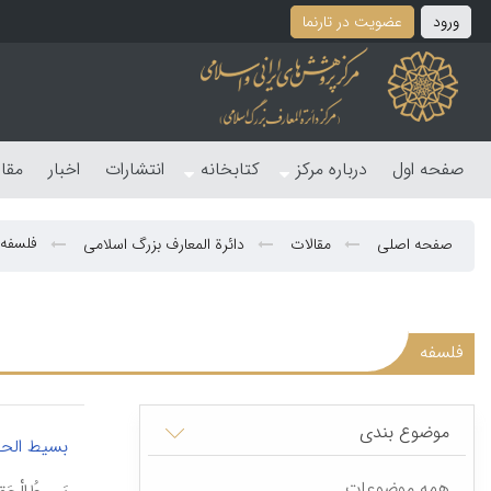
ورود
عضویت در تارنما
صفحه اول
درباره مرکز
کتابخانه
انتشارات
اخبار
مقا
فلسفه
صفحه اصلی
مقالات
دائرة المعارف بزرگ اسلامی
فلسفه
موضوع بندی
بسیط الحق
همه موضوعات