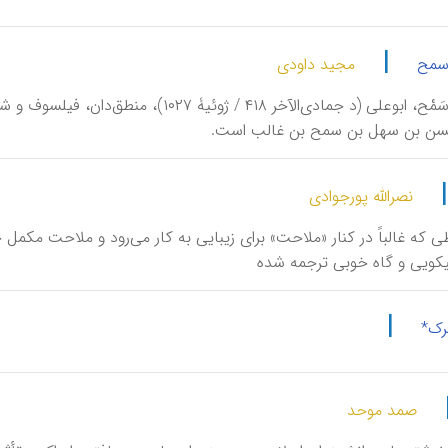
|
سمح
مجید داودی
حَسَنِ بْنِ سَمْح، ابوعلی (د جمادی‌الآخر ۸
سن بن سهل بن سمح بن غالب است.
نصرالله پورجوادی
ظی که غالباً در کنار «ملاحت» برای زیبایی به کار می‌رود و ملاحت م
یکویی و گاه خوبی ترجمه شده
|
ک*
صمد موحد