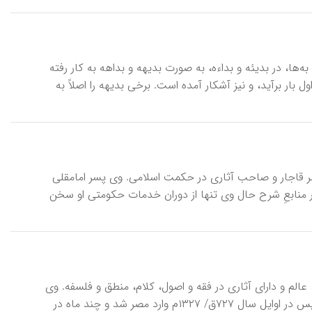
‌ها، در بدیئه و بداء‌ه، به صورت بدیهه و بداهه به کار رفته
بار برآید، و نیز آشکار آمده است. برخی بدیهه را اصلاً به
ق/ ۱۸۹۱م)، از شاهزادگان و دولتمردان عصر قاجار و صاحب آثاری در حکمت اسلامی. وی پسر امامقلی
در منابعِ شرح حال وی تنها از دوران خدمات حکومتی او سخن
لدّینِ تُستَری (شوشتری)، محمد بن اسد بن محمد یمانی (د ح ۷۳۲ق/ ۱۳۳۲م)، عالم و دارای آثاری در فقه و اصول، کلام، منطق و فلسفه. وی
در شهرهای مختلف اقامت داشت، از جمله حدود ۱۰سال در قزوین تدریس کرد؛ سپس در اوایل سال ۷۲۷ق/ ۱۳۲۷م وارد مصر شد و چند ماه در