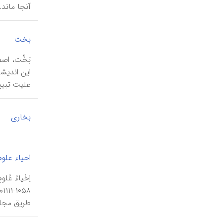
آنجا ماند.
|
بخت
بَخْت، اص
این اندیشه
علیت تبیی
|
بخاری
احیاء علوم
۱۱
طریق‌ مجاه