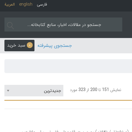
فارسی
english
العربیة
سبد خرید
جستجوی پیشرفته
0
نمایش
151
تا
200
از
323
مورد