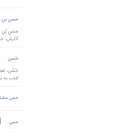
حسن بن 
آثارش، ح
|
حُسن
حُسْن، لف
اغلب به ن
حس مشتر
|
حس