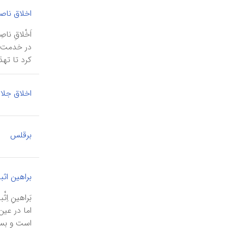
اخلاق ناص
در خدمت‌ ح
كرد تا تهذی
اخلاق جلا
برقلس
براهین اثب
بَراهینِ ا
اما در عی
است و بسی