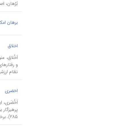
بُرْهان، 
برهان امک
|
اخلاق
اَخْلاق‌، ع
و رفتارهای
نظام‌ ارزشی
اخضری
۲۸۵). برخی معاصران، ولادت وی را در ۹۱۰ یا ...