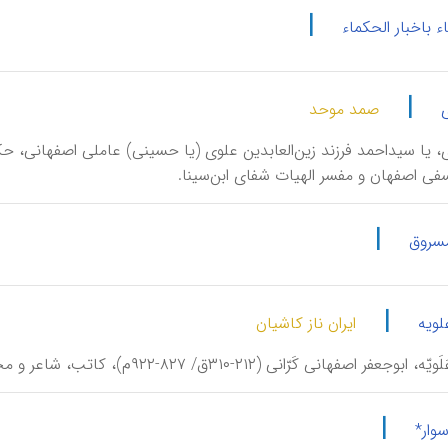
|
اء باخبار الحکماء
|
صمد موحد
ی اصفهان و مفسر الهیات شفای ابن‌سینا.
|
مسروق
|
لویه
ایران ناز کاشیان
 ابوجعفر اصفهانی کَرّانی (۲۱۲-۳۱۰ق/ ۸۲۷-۹۲۲م)، کاتب، شاعر و محدث شیعی.
|
وار*