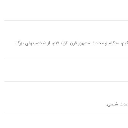
اَحْمَدِ عَلَوی، یا سیداحمد فرزند زین‌العابدین علوی (یا حسینی) عاملی اصفهانی، حکیم، متکلم و محدث مشهور قرن ۱۱ق/ ۱۷م، از شخصیتهای بزرگ