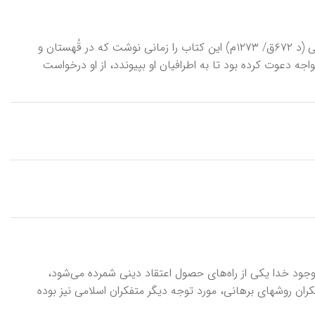
اَخْلاقِ ناصِری‌، مهم‌ترین رساله‌ در حكمت‌ عملی‌ در دورۀ اسلامی‌. خواجه نصیر طوسی‌ (د ۶۷۲ق‌/ ۱۲۷۳م‌) این كتاب‌ را زمانی‌ نوشت‌ كه‌ در قُهستان‌ و
جه‌ دعوت‌ كرده‌ بود تا به‌ اطرافیان او بپیوندد، از او درخواست
ات وجود خدا یكی از راه‌های حصول اعتقاد دینی شمرده می‌شود،
ران روشهای برهانی، مورد توجه دیگر متفكران اسلامی نیز بوده