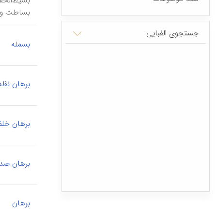
بساطت‌ ویژ
جستجوی الفبایی
|
بسمله
برهان نظم
برهان خل
برهان صد
|
برهان