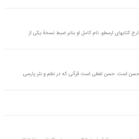
۴۱ / ژوئیۀ ۱۰۲۷)، منطق‌دان، فیلسوف و شارح کتابهای ارسطو. نام کامل او بنابر ضبط نسخۀ یکی از
کمل حسن است. حسن لفظی است قرآنی که در نظم و نثر پارسی