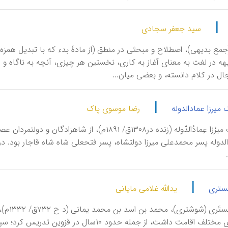
|
سید جعفر سجادی
(جمع بدیهی)، اصطلاح و مبحثی در منطق (از مادۀ بدء که با تبدیل همزه به
ه در لغت به معنای آغاز به کاری، نخستین هر چیزی، آنچه به ناگاه و اول 
ال در کلام دانسته، و بعضی میان...
|
 میرزا عمادالدوله
رضا موسوی پاک
بَدیعُ‌الْمُلْکْ میرْزا عِمادُالدّوله (زنده در۱۳۰۸
دالدوله پسر محمدعلی میرزا دولتشاه، پسر فتحعلی شاه شاه قاجار بود. 
|
تستری
یدالله غلامی مایانی
بَدرُا