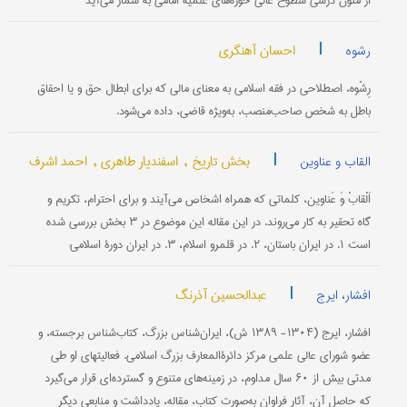
از متون درسی سطوح عالی حوزه‌های علمیۀ امامی به شمار می‌آید
|
احسان آهنگری
رشوه
رِشْوه، اصطلاحی در فقه اسلامی به معنای مالی که برای ابطال حق و یا احقاق
باطل به شخص صاحب‌منصب، به‌ویژه قاضی، داده می‌شود.
|
بخش تاریخ ,
اسفندیار طاهری ,
احمد اشرف
القاب و عناوین
اَلْقابْ وَ عَناوین، کلماتی که همراه اشخاص می‌آیند و برای احترام، تکریم و
گاه تحقیر به کار می‌روند. در این مقاله این موضوع در ۳ بخش بررسی شده
است: ۱. در ایران باستان، ۲. در قلمرو اسلام، ۳. در ایران دورۀ اسلامی:
|
عبدالحسین آذرنگ
افشار، ایرج
افشار، ایرج (۱۳۰۴- ۱۳۸۹ ش)، ایران‌شناس بزرگ، کتاب‌شناس برجسته، و
عضو شورای عالی علمی مرکز دائرةالمعارف بزرگ اسلامی. فعالیتهای او طی
مدتی بیش از ۶۰ سال مداوم، در زمینه‌های متنوع و گسترده‌ای قرار می‌گیرد
که حاصل آن، آثار فراوان به‌صورت کتاب، مقاله، یادداشت و منابعی دیگر