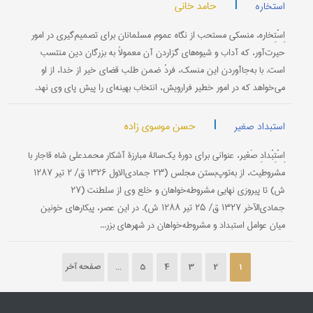
|
حامد خانی
استخاره
اِسْتِخاره، منسکی مستحب از نگاه عموم مسلمانان برای تصمیم‌گیری در امور
حیرت‌آور، که آداب و شیوه‌های گزاردن آن معمولاً به بزرگان دین منتسب
است. با به‌جا‌آوردن این منسک، فردْ ضمن طلب قضای خیر از خدا، از او
می‌خواهد که در امور خطیر فرارویش، انتخاب بهینه‌ای را پیش پای وی نهد.
|
حسن موسوی زاده
استبداد صغیر
اِسْتِبْدادِ صَغیر، عنوانی برای دورۀ یک‌سالۀ مبارزۀ آشکار محمدعلی ‌شاه قاجار با
مشروطیت، از به‌توپ‌بستن مجلس (۲۳ جمادی‌الاول ۱۳۲۶ ق/ ۲ تیر ۱۲۸۷
ش) تا پیروزی نهایی مشروطه‌خواهان و خلع وی از سلطنت (۲۷
جمادی‌الآخر ۱۳۲۷ ق/ ۲۵ تیر ۱۲۸۸ ش). در این عصر، پیکارهای خونین
میان عوامل استبداد و مشروطه‌خواهان در شهرهای بزر...
1
2
3
4
5
...
صفحه آخر