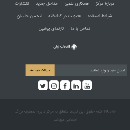
دربارۀ مرکز
همکاری علمی
مداخل جدید
انتشارات
شرایط استفاده
عضویت در کتابخانه
انجمن حامیان
تماس با ما
تارنمای پیشین
انتخاب زبان
دریافت خبرنامه
© 1405 کلیه حقوق این تارنما متعلق به مرکز دایره المعارف بزرگ
اسلامی میباشد