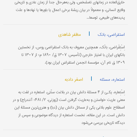
خارق‌العاده در زمانهای نامشخص، ولی به‌هرحال جدا از زمان عادی و تاریخی
وقایع انسانی، و معمولاً در بیان ریشۀ برخی اعمال یا باورها یا نهادها و علت
پدیده‌های طبیعی. توسعا...
|
مظفر شاهدی
استقراضی، بانک
اِسْتِقْراضی، ‌‌‌بانْک، همچنین معروف به بانک استقراضی روس، از نخستین
بانکهای ایران با امتیاز خارجی (تأسیس: ۱۳۰۷ ق/ ۱۸۹۰ م؛ از ۱۳۰۷ تا
۱۳۰۹ ق نام آن، مؤسسۀ انجمن استقراض ایران بود).
|
اصغر دادبه
استعاره، مسئله
اِسْتِعاره، یکـی از ۴ مسئلۀ دانش بیان در بلاغت سنّتی. استعاره در لغت به
معنی عاریت خواستن و به‌عاریت گرفتن است (زوزنی، ۲/ ۴۸۱؛ آنندراج) و در
اصطلاح علوم بلاغی یکی از مسائل دانش بیان (دبا) و هنری‌ترین مسئلۀ این
دانش است. در این مقاله، نخست استعاره از دیدگاه موضوعی و سپس از
دیدگاه تاریخی بررسی می‌شود: