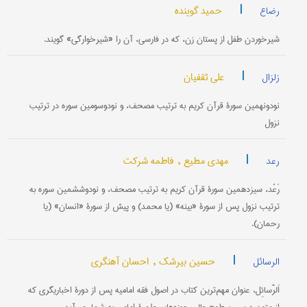
|
حمید گوینده
رضاع
شیرخوردن طفل از پستان زن، که در فارسی، آن را «شیرخوارگی» گویند.
|
علی ثقفیان
زلزال
نودونهمین سورۀ قرآن کریم به ترتیب مصحف، و نودوسومین سوره در ترتیب
نزول
|
مهدی مطیع ,
فاطمه شرکت
رعد
رَعْد، سیزدهمین سورۀ قرآن کریم به ترتیب مصحف، و نودوششمین سوره به
ترتیب نزول پس از سورۀ «بینه» (یا محمد) و پیش از سورۀ «انسان» (یا
رحمان).
|
حسین بیرشک ,
احسان آهنگری
الرسائل
اَلرَّسائِل، عنوان مهم‌ترین کتاب در اصول فقه امامیه پس از دورۀ اخباریگری که