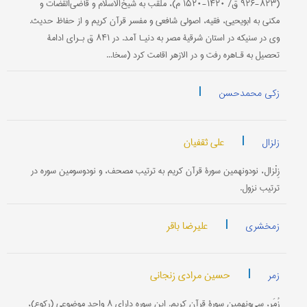
(۸۲۳-۹۲۶ ق/ ۱۴۲۰-۱۵۲۰ م)، ملقب به شیخ‌الاسلام و قاضی‌القضات و
مکنى به ابویحیى، فقیه، اصولی شافعی و مفسر قرآن کریم و از حفاظ حدیث.
وی در سنیکه در استان شرقیۀ مصر به دنیـا آمد. در ۸۴۱ ق بـرای ادامۀ
تحصیل به قـاهره رفت و در الازهر اقامت کرد (سخا...
|
زکی محمدحسن
|
علی ثقفیان
زلزال
زِلْزال، نودونهمین سورۀ قرآن کریم به ترتیب مصحف، و نودوسومین سوره در
ترتیب نزول.
|
علیرضا باقر
زمخشری
|
حسین مرادی زنجانی
زمر
زُمَر، سی‌ونهمین سورۀ قرآن کریم. این سوره دارای ۸ واحد موضوعی (ركوع)،