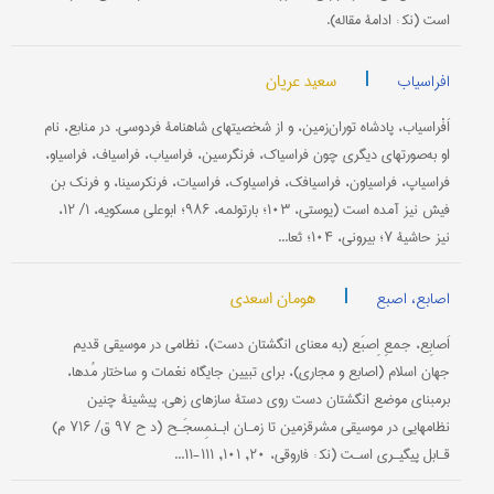
است (نک‍ : ادامۀ مقاله).
|
سعید عریان
افراسیاب
اَفْراسیاب، پادشاه توران‌زمین، و از شخصیتهای شاهنامۀ فردوسی. در منابع، نام
او به‌صورتهای دیگری چون فراسیاک، فرنگرسین، فراسیاب، فراسیاف، فراسیاو،
فراسیاپ، فراسیاون، فراسیافک، فراسیاوک، فراسیات، فرنکرسینا، و فرنک بن
فیش نیز آمده است (یوستی، ۱۰۳؛ بارتولمه، ۹۸۶؛ ابوعلی مسکویه، ۱/ ۱۲،
نیز حاشیۀ ۷؛ بیرونی، ۱۰۴؛ ثعا...
|
هومان اسعدی
اصابع، اصبع
اَصابِع، جمعِ اِصبَع (به معنای انگشتان دست)، نظامی در موسیقی قدیم
جهان اسلام (اصابع و مجاری)، برای تبیین جایگاه نغمات و ساختار مُدها،
برمبنای موضع انگشتان دست روی دستۀ سازهای زهی. پیشینۀ چنین
نظامهایی در موسیقی مشرق‎زمین تا زمـان ابـن‎مِسجَـح (د ح ۹۷ ق/ ۷۱۶ م)
قـابل پیگیـری اسـت (نک‍ : فاروقی، ۲۰, ۱۰۱, ۱۱۱-۱۱...