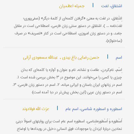
|
جمیله اعظمیان
اشتقاق، لغت
اِشْتِقاق، در لغت به معنی «گرفتن کلمه‌ای از کلمۀ دیگر» (صفی‌پوری؛
لغت‌نامه ... ). اشتقاق در دستور سنتی زبان فارسی، اصطلاحی است در مقابل
جامد، و در دستور زبان امروزی، اصطلاحی است در کنار «تصریف» در صرف
(ساختواژه).
|
حسن رضایی باغ بیدی ,
عبدالله مسعودی آرانی
اسم
اِسْم، نام‌کردن، علامت و نشانه، نام و عنوان و آوازه یا کلمه‌ای که بدان
چیزی یا کسی را می‌خوانند. این موضوع در ۳ بخش بررسی شده است: ۱.
اسم در زبانهای ایران باستان و ایرانی میانه، ۲. اسم در دستور زبان فارسی، ۳.
اسم در دستور زبان عربی (این بخش پیش‌تر در دبا آمده است):
|
عزت الله فولادوند
اسطوره و اسطوره شناسی، اسم عام
اُسْطوره وَ اُسْطوره‌شِناسی، اسطوره اسم عام است برای روایتهای اصولاً دینی
نمادین دربارۀ ایزدان یا موجودات فوق انسانیِ دخیل در رویدادها یا اوضاع