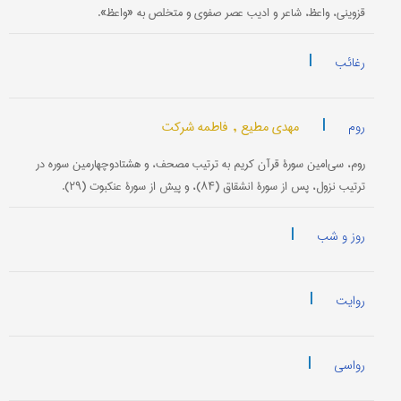
قزوینی، واعظ، شاعر و ادیب عصر صفوی و متخلص به «واعظ».
|
رغائب
|
مهدی مطیع ,
فاطمه شرکت
روم
روم، سی‌امین سورۀ قرآن کریم به ترتیب مصحف، و هشتاد‌وچهارمین سوره در
ترتیب نزول، پس از سورۀ انشقاق (۸۴)، و پیش از سورۀ عنکبوت (۲۹).
|
روز و شب
|
روایت
|
رواسی