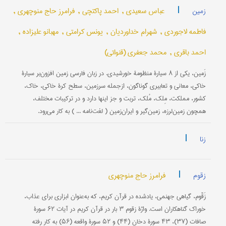
|
عباس سعیدی ,
احمد پاکتچی ,
فرامرز حاج منوچهری ,
زمین
فاطمه لاجوردی ,
شهرام خداوردیان ,
یونس کرامتی ,
مهبانو علیزاده ,
احمد باقری ,
محمد جعفری (قنواتی)
زَمین، یکی از ۸ سیارۀ منظومۀ خورشیدی. در زبان فارسی زمین افزون‌بر سیارۀ
خاکی، معانی و تعابیری گوناگون، ازجمله سرزمین، سطح کرۀ خاکی، خاک،
کشور، مملکت، مِلک، مُلک، تربت و جز اینها دارد و در ترکیبات مختلف،
همچون زمین‌لرزه، زمین‌گیر و ایران‌زمین ( لغت‌نامه ... ) به کار می‌رود.
|
زنا
|
فرامرز حاج منوچهری
زقوم
زَقّوم، گياهی جهنمی، يادشده در قرآن کريم، که به‌عنوان ابزاری برای عذاب،
خوراک گناهکاران است. واژۀ زقوم ۳ بار در قرآن کريم در آيات ۶۲ سورۀ
صافات (۳۷)، ۴۳ سورۀ دخان (۴۴) و ۵۲ سورۀ واقعه (۵۶) به کار رفته