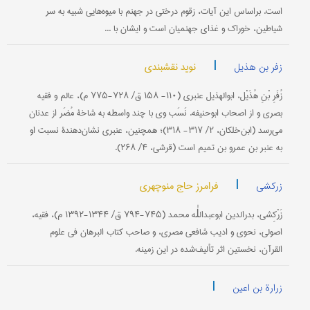
است. براساس اين آيات، زقوم درختی در جهنم با ميوه‌هايی شبيه به سر
شياطين، خوراک و غذای جهنميان است و ايشان با ...
|
نوید نقشبندی
زفر بن هذیل
زُفَرِ بْنِ هُذَیْل، ابوالهذیل عنبری (۱۱۰- ۱۵۸ ق/ ۷۲۸-۷۷۵ م)، عالم و فقیه
بصری و از اصحاب ابوحنیفه. نَسَب وی با چند واسطه به شاخۀ مُضَر از عدنان
می‌رسد (ابن‌خلکان، ۲/ ۳۱۷- ۳۱۸)؛ همچنین، عنبری نشان‌دهندۀ نسبت او
به عنبر بن عمرو بن تمیم است (قرشی، ۴/ ۲۶۸).
|
فرامرز حاج منوچهری
زرکشی
زَرْکِشی، بدرالدين ابوعبداللٰه محمد (۷۴۵-۷۹۴ ق/ ۱۳۴۴-۱۳۹۲ م)، فقيه،
اصولی، نحوی و اديب شافعی مصری، و صاحب کتاب البرهان فی علوم
القرآن، نخستين اثر تأليف‌شده در اين زمينه.
|
زرارة بن اعین