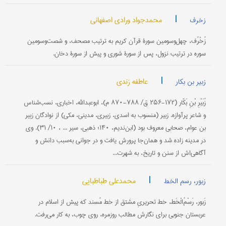
|
محمدجواد ورادی اصفهانی
زخرف
زُخْرُف، چهل‌وسومین سورۀ قرآن کریم به ترتیب مصحف، و شصت‌وسومین
سوره در ترتیب نزول، پس از سورۀ شورى و پیش از سورۀ دخان.
|
عاطفه زندی
زبیر بن بکار
زُبَیْرِ بْنِ بَکّار (۱۷۲-۲۵۶ ق/ ۷۸۸-۸۷۰ م)، ابوعبدالله، اخباری، نسب‌شناس
و شاعر پرآوازه. زبیر (منسوب به اسدی، زبیری، مدینی، مکی) از نوادگان زبیر
بن عوام، صحابی معروف بود (ابن‌ندیم، ۱۴۰؛ ذهبی، سیر ... ، ۱۰/ ۳۱). وی
در مدینه زاده شد و همان‌جا پرورش یافت و در جوانی به‌سبب دانش و
آگاهی‌اش از سنن و تاریخ، به شهرت...
|
محمدعلی طباطبایی
زبور، رسم الخط
زَبور، رَسْمُ‌الْخَط، خط تحریریِ مشتق از خط مُسند که پیش از اسلام در
عربستان جنوبی برای نگارش مطالب روزمره، روی چوب، به کار می‌رفت.