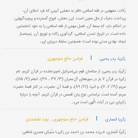
زَکات، مفهومی در فقه اسلامی ناظر به دهشی آيينی که فرد اجلای آن،
پرداخت ده‌يک از مال معين است. اين دهش، فروع گسترده و پيچيدگیهايی
در احکام دارد که بسط آن، فصل مهمی از فقه اسلامی را به خود اختصاص
داده است. در تاريخ تمدن اسلامی، گردآوری زکات و توزيع آن، زمينه‌ساز
ايجاد نهادی مدنی بوده است؛ همچنين سابقۀ ديرپای اي...
|
فرامرز حاج منوچهری
زکریا، پدر یحیی
زَکَريّا، پدر یحیى، از صالحان قوم بنی‌اسرائيل نام‌برده‌شده در قرآن کريم. نام
زکريا در قرآن ۷ بار در سوره‌های آل‌عمران (۳/ ۳۷ ، ۳۸)، انعام (۶/ ۸۵)،
مريم (۱۹/ ۲، ۷)، و انبياء (۲۱/ ۸۹)، و قصۀ آن حضرت، در کنار قصۀ حضرت
مريم آمده است. براساس نوع بيان قصص در قرآن کريم، آنچه را دربارۀ
زکريای نبی در آيات الٰهی است می...
|
فرامرز حاج منوچهری ,
نوید نقشبندی
زکریا انصاری
زَکَریّا اَنْصاری، فـرزند محمد بن احمد بن زکریـا سُنَیکی مصری شافعی