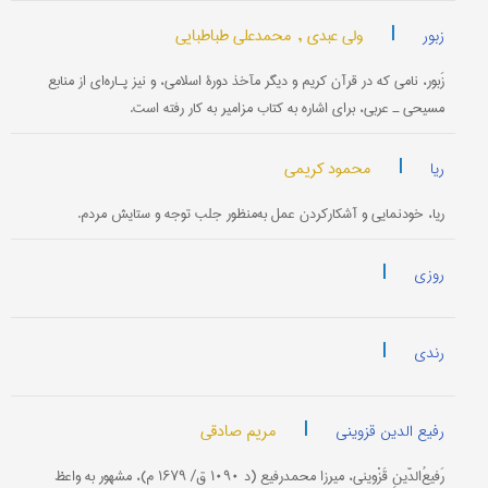
|
ولی عبدی ,
محمدعلی طباطبایی
زبور
زَبور، نامی که در قرآن کریم و دیگر مآخذ دورۀ اسلامی، و نیز پـاره‌ای از منابع
مسیحی ـ عربی، برای اشاره به کتاب مزامیر به کار رفته است.
|
محمود کریمی
ریا
ریا، خودنمایی و آشکارکردن عمل به‌منظور جلب توجه و ستایش مردم.
|
روزی
|
رندی
|
مریم صادقی
رفیع الدین قزوینی
رَفیعُ‌الدّینِ قَزْوینی، میرزا محمدرفیع (د ۱۰۹۰ ق/ ۱۶۷۹ م)، مشهور به واعظ