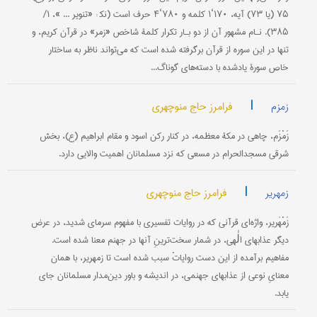
۷۵ (یا ۷۳) آیه، ۱۷۰‘۱ كلمه و ۷۸۰‘۴ حرف است (نک‍ : «تنویر ... »، ۱/
۳۸۵). نـام مشهور آن از دو بـار تکرار كلمۀ شاخص «زمر‌» در قرآن‌ کریم، و
تنها در اين‌ سوره از قرآن برگرفته شده است که می‌تواند ناظر به ساختار
خاص سورۀ یادشده با دسته‌های گوناگ...
|
فرامرز حاج منوچهری
زمزم
زَمْزَم، چاهی در مکۀ معظمه، در کنار رکن اسود و مقام ابراهیم (ع)، بخش
شرقی مسجدالحرام در مسعى که نزد مسلمانان اهمیت والایی دارد.
|
فرامرز حاج منوچهری
زمهریر
زَمْهَریر، واژه‌ای قرآنی که در روایات تفسیری با مفهوم سرمای شدید، در عرض
دیگر عذابهای الٰهی، در شمار سخت‌ترینِ آنها در جهنم معنا شده است.
مفاهیم برآمده از این دست روایاتْ سبب شده است تا زمهریر، با همان
معنایِ نوعی از عذابهای جهنمی، در اندیشه و باور دین‌مدار مسلمانان جای
یابد.