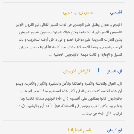
|
عباس زریاب خویي
آقینجي
آقینجي، عنوان یطلق علی الجندي في قوات السبر القتالي في القرون الأولی
لتأسیس الامبراطوریة العثمانیة وکان هؤلاء الجنود یسبقون هجوم الجیش
بشن الغارات السریعة علی مؤخرة العدو و في داخل أرضه للتخریب و بث
الرعب والفوضی. وهذا الاصطلاح مشتق من کلمة «آقین» بمعنی جریان
السیل و الإِغارة. و کانت مهمة الآقینجیین الأصلیة ا...
|
آذرتاش آذرنوش
آل، العیال
آل، العیال والعالئلة والأسرة والطائفة والأهل والعشیرة والأتباع والأقارب. ویبدو
أن هذه الکلمة کانت معروفة في أکثر هذه المفاهیم منذ العصر الجاهلي.
فالقرشیون کانوا یطلقون علی أنفسهم (آل الله) لتولیهم سدانة الکعبة وما
یتعلق بها. وکان العرب یقولون في الاستغاثة «یالَ اللَّه» أي یاقرشیون (ورد
ترکیب «آل الله» في بیت ...
|
قسم الجغرافیا
آق کرمان