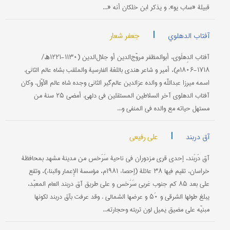
قبیلة «ساب یو». و یذکر ابن خلکان أنه «...
|
جعفر شعار
آفتاب الدهلوي
آفتاب الدِهلَوي، أبوالمظفر مروّج‌الدین أو جلال‌الدین (۱۱۳۰-۱۲۲۱ھ/
۱۷۱۸-۱۸۰۶م)، أمیر و شاعر هندي باللغة الفارسیة والملقب بشاه عالم الثاني.
اسمه میرزا عبداللَّه و والده عزالدین عالم‌گیر الثاني وجده شاه عالم الأوّل. وکان
آفتاب الدهلوي آخر السلاطین المستقلین في دلهي. أمضی ۲۵ سنة من
مستهل حیاته مع والده في المنفی و...
|
علی رفیعی
آق دربند
آق دَربَند، إحدی قری مزدوران في ناحیة سَرَخس من مدینة مشهد بمحافظة
خراسان، تقیم فیها ۳۸ عائلة (إحصاء ۱۹۸۱م، مؤسسة الإِعمار والبناء)، وتقع
علی بعد ۸۵ کم جنوب غربي سَرَخس و علی طریق آق دربند العام المعبّد،
یبلغ طولها الشرقي و ۵۰َ و عرضها الشمالي . وقد عرفت بآق دربند لکونها
مبنیّه علی مضیق یمیل لون تربته وحجارته...