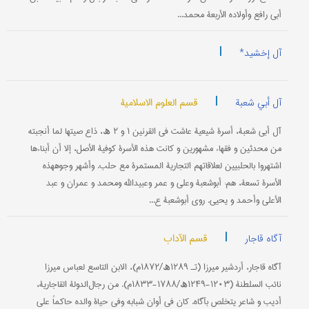
أبي رافع وأولاده الأربعة محمد...
|
آل إخشید*
|
قسم العلوم الاسلامیة
آل أبي شعبة
آل أبي شعبة، أسرة شیعیة عاشت في القرنین ۱ و ۲ ھ، ذاع صیتها لما أنجبته
من محدثین و فقهاء مشهورین و کانت هذه الأسرة کوفیة الأصل، إلا أن أبناءها
اشتهروا بالحلبیین لعلاقاتهم التجاریة المستمرة مع حلب. وأشهر وجوههذه
الأسرة تسعة، هم: أبوشعبة وعلي و عمر وعبیدالله ومحمد و عمران و عبد
الأعلی وأحمد و یحیی. روی أبوشعبة ع...
|
قسم الآداب
آگاه قاجار
آگاه قاجار، أردشیر میرزا (تـ ۱۲۸۹ھ/۱۸۷۲م)، الابن التاسع لعباس میرزا
نائب السلطنة (۱۲۰۳-۱۲۴۹ھ/۱۷۸۸-۱۸۳۳م). من رجال‌الدولة القاجاریة،
أدیب و شاعر یتخلص بآگاه. کان في أوان شبابه وفي حیاة والده حاکماً علی