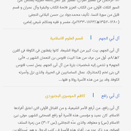
آلاء الرحمن في تفسیر القرآن، تفسیر غیر کامل باللغة العربیة یشتمل علی
السور الثلاث الأولی: من الکتاب العزیز فاتحة الکتاب والبقرة وآل عمران و قسم
قلیل من سورة النساء تألیف محمدجواد بن حسن البلاغي النجفي
(۱۲۸۰-۱۳۵۲ھ/۱۸۶۳-۱۹۳۳م)، مفسر و فقیه ومتکلم شیعي إمامي.
|
قسم العلوم الاسلامیة
آل أبي الجهم
آل أبي الجهم، بیت کبیر من الرواة الشیعة، کانوا یقطنون في الکوفة في القرن
۲ھ/۸م. أول من عرف من هذا البیت قابوس بن النعمان الشهیر بـ «أبي
الجهم» و تنتمي إلیه شخصیات بارزة من آل أبي الجهم. یصل نسب قابوس
الی بني لخم (المناذرة)، عمال الساسانیین في الحیرة، والذي نزل وأسرته
الکوفة. وقد برز من هذه الأسرة رواة و فقهاء...
|
کاظم الموسوي البجنوردي
آل أبي رافع
آل أبي رافع، من أرفع الأسر الشیعیة، و من القبائل الأولی التي اعتنق أفرادها
الاسلام. کان عمید و مؤسس هذه الأسرة أبو رافع الصحابي الشهیر، مولی نبي
الاسلام (ص) و معتوقه، والذي عدّه النجاشي (ص ۲-۳) من زمرة السلف
الصالح. ورد ذکر عدد من أفراد هذه الأسرة في کتب الرجال و هم: عُبیدالله بن