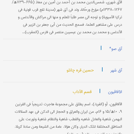
الآق شهري، شمس‌الدین محمد بن أحمد بن أمین بن معاذ (۶۶۵-۷۳۹ھ/
۱۲۶۷-۱۳۳۸م) مؤرخ ورحّالة، ولد في آق شهر (مدینة تقع قرب قونیة في
ترکیا الآسیویة) و توجه الی مصر طلباً للعلم و منها الی مراکش والأندلس و
درس علی مشاهیر العلماء فسمع الحدیث من أبي جعفر بن الزبیر في
الأندلس و محمد بن محمد بن عیسیبن منتصر في فارس (المغرب)...
|
آق صو*
|
حسین قره چانلو
آق شهر
|
قسم الآداب
الآفاقیون
الآفاقیون، أو (الغرباء)، اسم یطلق علی مجموعة هاجرت تدریجیاً في القرنین
۹، ۱۰ھ/۱۵ و ۱۶م، من ایران والعراق و الحجاز الی الدکن في عهد السلالات:
البهمن شاهیة والعادل شاهیه والقطب شاهیة والنظام شاهیة وتورعت علی
المناطق المختلفة لتلک الدیار. وکان هؤلاء عامة من الشیعة ومن سادة کربلاء