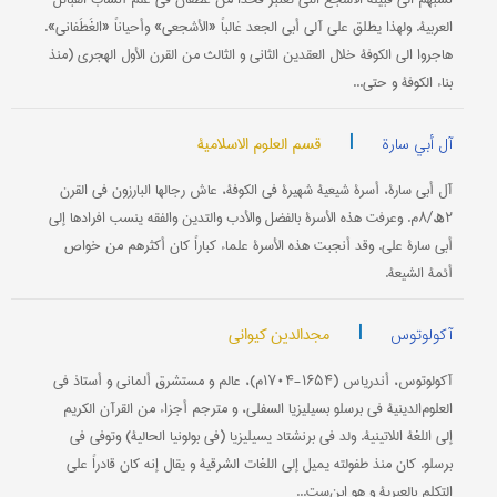
العربیة. ولهذا یطلق علی آلی أبي الجعد غالباً «الأشجعي» وأحیاناً «الغَطَفاني».
هاجروا الی الکوفة خلال العقدین الثاني و الثالث من القرن الأول الهجري (منذ
بناء الکوفة و حتی...
|
قسم العلوم الاسلامیة
آل أبي سارة
آل أبي سارة، أسرة شیعیة شهیرة في الکوفة، عاش رجالها البارزون في القرن
۲ھ/۸م. وعرفت هذه الأسرة بالفضل والأدب والتدین والفقه ینسب افرادها إلی
أبي سارة علي. وقد أنجبت هذه الأسرة علماء کباراً کان أکثرهم من خواص
أئمة الشیعة.
|
مجدالدین کیواني
آکولوتوس
آکولوتوس، أندریاس (۱۶۵۴-۱۷۰۴م)، عالم و مستشرق ألماني و أستاذ في
العلوم‌الدینیة في برسلو بسیلیزیا السفلی، و مترجم أجزاء من القرآن الکریم
إلی اللغة اللاتینیة. ولد في برنشتاد یسیلیزیا (في بولونیا الحالیة) وتوفي في
برسلو. کان منذ طفولته یمیل إلی اللغات الشرقیة و یقال إنه کان قادراً علی
التکلم بالعبریة و هو ابن‌ست...