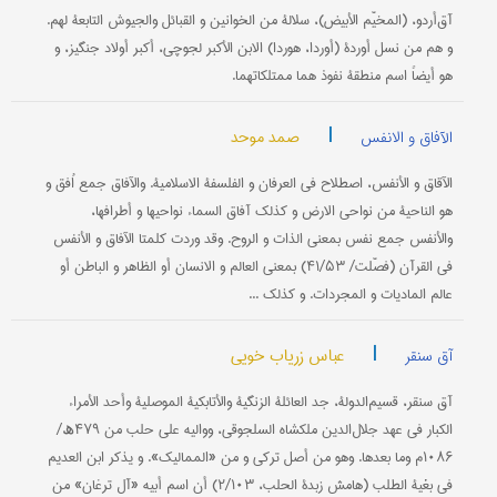
آق‌أردو، (المخیّم الأبیض)، سلالة من الخوانین و القبائل والجیوش التابعة لهم.
و هم من نسل أوردة (أوردا، هوردا) الابن الأکبر لجوچي، أکبر أولاد جنگیز، و
هو أیضاً اسم منطقة نفوذ هما ممتلکاتهما.
|
صمد موحد
الآفاق و الانفس
الآقاق و الأنفس، اصطلاح في العرفان و الفلسفة الاسلامیة. والآفاق جمع اُفق و
هو الناحیة من نواحي الارض و کذلک آفاق السماء نواحیها و أطرافها،
والأنفس جمع نفس بمعنی الذات و الروح. وقد وردت کلمتا الآفاق و الأنفس
في القرآن (فصّلت/ ۴۱/۵۳) بمعنی العالم و الانسان أو الظاهر و الباطن أو
عالم المادیات و المجردات. و کذلک ...
|
عباس زریاب خویي
آق سنقر
آق سنقر، قسیم‌الدولة، جد العائلة الزنگیة والأتابکیة الموصلیة وأحد الأمراء
الکبار في عهد جلال‌الدین ملکشاه السلجوقي، ووالیه علی حلب من ۴۷۹ھ/
۱۰۸۶م وما بعدها. وهو من أصل ترکي و من «الممالیک». و یذکر ابن العدیم
في بغیة الطلب (هامش زبدة الحلب، ۲/۱۰۳) أن اسم أبیه «آل ترغان» من