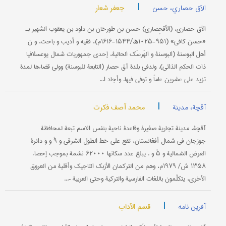
|
جعفر شعار
الآق حصاري، حسن
الآق حصاري، (الأَقحِصاري) حسن بن طورخان بن داود بن یعقوب الشهیر بـ
«حسن کافي» (۹۵۱-۱۰۲۵ھ/۱۵۴۴-۱۶۱۶م)، فقیه و أدیب و باحث، و ن
أهل البوسنة (البوسنة و الهَرسَک الحالیة، إحدی جمهوریات شمال یوعسلافیا
ذات الحکم الذاتي). ولدفي بلدة آق حصار (التابعة للبوسنة) وولي قضاءها لمدة
تزید علی عشرین عاماً و توفي فیها. وأجاد ا...
|
محمد آصف فکرت
آقچة، مدینة
آقچة، مدینة تجاریة صغیرة وقاعدة ناحیة بنفس الاسم تبعة لمحافظة
جوزجان في شمال أفغانستان، تقع علی خط الطول الشرقي و ۹َ و و دائرة
العرض الشمالیة و ۵َ و . یبلغ عدد سکانها ۶۲۰۰۰ نشمة بموجب إحصاء
۱۳۵۸ ش/ ۱۹۷۹م، وهم من الترکمان الأزبک التاجیک وأقلیة من العروق
الأخری، یتکلّمون باللغات الفارسیة والترکیة وحتی العربیة –...
|
قسم الآداب
آفرین نامه