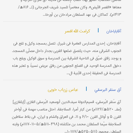
معناها «القصر الأبیض». وکان معاصراً للسید شریف الجرجاني (تـ ۸۱۶ھ/
۱۴۱۳م). کماکان في عهد السلطان مرادخان بن أورخا...
|
کرامت الله افسر
آقاباباخان
آقاباباخان، إحدی المدارس العامرة في شیراز، تتصل بمسجد وکیل و تقع في
الجنوب الشرقي منه، حیث یلتصق ضلعها الغربي بجدار داخل مصلّی المسجد.
و یوجد زقاق ضیّق في الناحیة الشرقیة بین المدرسة و سوق الوکیل. ویقع باب
دخول المدرسة الوحید في الضلع الجنوبي من رفاق عریض نسبیاً. و تعتبر هذه
المدرسة في الحقیقة إحدی الأبنیة ال...
|
عباس زریاب خویي
آق سنقر البرسقي
آق سُنقر البُرسقي، قسیم‌الدولة سیف‌الدین أبوسعید البُرسقي الغازي [إیلغازي]
(مقـ ۵۲۰ھ/۱۱۲۶م) من کبار أمراء السلاجقة، احتل مناصب مهمة في أواخر
القرن ۵ و أوائل القرن ۶/۱۰ و ۱۱، في العراق والشام و ایران، في بلاط سلاطین
السلاجقة سیّما السلطان محمد بن ملکشاه (۴۹۸-۵۱۱ھ/۱۱۰۵-۱۱۱۷م) وابنه
السلطن محمود (۵۱۱-۵۲۵ھ/۱۱۱۷-۱...