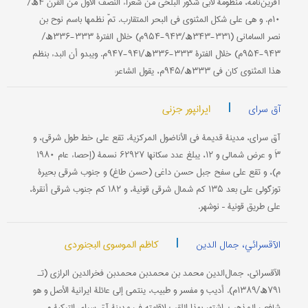
آفرین‌نامه، منظومة لأبي شَکور البلخي من شعراء النصف الأول من القرن ۴ھ/
۱۰م. و هي علی شکل المثنوي في البحر المتقارب. تمّ نظمها باسم نوح بن
نصر الساماني (۳۳۱-۳۴۳ھ/۹۴۳-۹۵۴م) خلال الفترة ۳۳۳-۳۳۶ھ/
۹۴۳-۹۵۴م) خلال الفترة ۳۳۳-۳۳۶ھ/۹۴۱-۹۴۷م. ویبدو أن البدء بنظم
هذا المثنوي کان في ۳۳۳ھ/۹۴۵م، یقول الشاعر:
|
ایرانپور جزنی
آق سرای
آق سراي، مدینة قدیمة في الأناضول المرکزیة، تقع علی خط طول شرقي، و
۳َ و عرض شمالي و ۱۲، یبلغ عدد سکانها ۶۲۹۲۷ نسمة (إحصاء عام ۱۹۸۰
م)، و تقع علی سفح جبل حسن داغي (حسن طاغ) و جنوب شرقي بحیرة
توزگولي علی بعد ۱۳۵ کم شمال شرقي قونیة، و ۱۸۲ کم جنوب شرقي أنقرة،
علی طریق قونیة – نوشهر.
|
کاظم الموسوي البجنوردي
الآقسرائي، جمال الدین
الآقسرائي، جمال‌الدین محمد بن محمدبن محمدبن فخرالدین الرازي (تـ
۷۹۱ھ/۱۳۸۹م). أدیب و مفسر و طبیب، ینتمي إلی عائلة ایرانیة الأصل و هو
شافعي المذهب. اشتهر بهذا اللقب لإِقامته في مدینة آق سراي الترکیة و