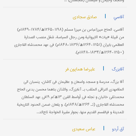
والنجف وجیلان و سیستان (سجستان) ...
|
صادق سجادی
آقاسي
آقاسي، الحاج میرزاعباس بن میرزا مسلم (۱۱۹۸-۱۲۶۵ھ/۱۷۸۴-۱۸۴۹م)
من قبیلة «بیات» الایروانیة ومن رجال السیاسة، شغل منصب الصدارة
العظمی بایران (۱۲۵۱-۱۲۶۴ھ/۱۸۳۶-۱۸۴۸م) في عهد محمدشاه القاجاري
(۱۲۵۰-۱۲۶۴ھ/۱۸۳۴-۱۸۴۸م).
|
علیرضا همایون فر
آقابزرگ
آقا بزرگ، مدرسة و مسجد واسعان و عظیمان في کاشان، ینسبان الی
الملامهدي النراقي الملقب بـ آغابزرگ، واللذان بناهما محسن یدعی الحاج
محمدتقي خانبان و نجله في أواسط القرن ۱۳ھ/م ۱۹في عهد السلطان
محمدشاه القاجاري (تـ ۱۲۶۴ھ/۱۸۴۸م). و یقعان ضمن الحدود التاریخیة
للمدینة و فيالقسم القدیم منها، بجوار مقبرة الخواجة تاج‌الد...
|
عباس سعیدي
آق أردو