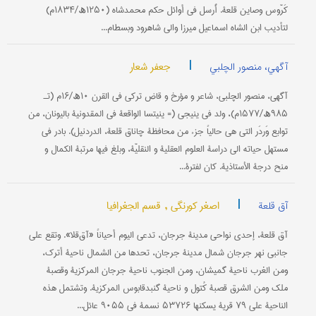
کَرّوس وصاین قلعة. أُرسل في أوائل حکم محمدشاه (۱۲۵۰ھ/۱۸۳۴م)
لتأدیب ابن الشاه اسماعیل میرزا والي شاهرود وبسطام...
|
جعفر شعار
آگهي، منصور الچلبي
آگهي، منصور الچلبي، شاعر و مؤرخ و قاض ترکي في القرن ۱۰ھ/۱۶م (تـ
۹۸۵ھ/۱۵۷۷م)، ولد في ینیجي (= ینیتسا الواقعة في المقدونیة بالیونان، من
توابع وَردَر التي هي حالیاً جزء من محافظة چاناق قلعة، الدردنیل). بادر في
مستهل حیاته الی دراسة العلوم العقلیة و النقلیّة، وبلغ فیها مرتبة الکمال و
منح درجة الأستاذیة. کان لفترة...
|
اصغر کورنگی ,
قسم الجغرافیا
آق قلعة
آق ‌قلعة، إحدی نواحي مدینة جرجان، تدعی الیوم أحیاناً «آق‌قلا». وتقع علی
جانبي نهر جرجان شمال مدینة جرجان، تحدها من الشمال ناحیة أترک،
ومن الغرب ناحیة گمیشان، ومن الجنوب ناحیة جرجان المرکزیة وقصبة
ملک ومن الشرق قصبة کُتول و ناحیة گنبدقابوس المرکزیة. وتشتمل هذه
الناحیة علی ۷۹ قریة یسکنها ۵۳۷۲۶ نسمة في ۹۰۵۵ عائل...