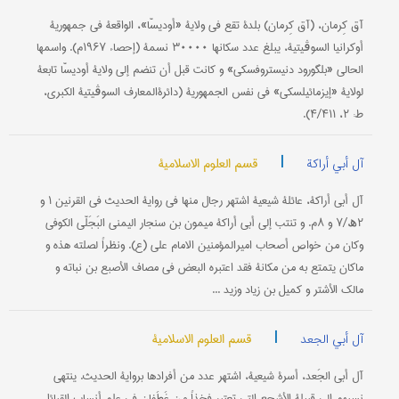
آق کِرمان، (آق کِرمان) بلدة تقع في ولایة «أودیسّا»، الواقعة في جمهوریة
أوکرانیا السوڤیتیة، یبلغ عدد سکانها ۳۰۰۰۰ نسمة (إحصاء ۱۹۶۷م). واسمها
الحالي «بلگورود دنیستروفسکي» و کانت قبل أن تنضم إلی ولایة أودیسّا تابعة
لولایة «إیزمائیلسکي» في نفس الجمهوریة (دائرة‌المعارف السوڤیتیة الکبری،
ط: ۲، ۴/۴۱۱).
|
قسم العلوم الاسلامیة
آل أبي أراکة
آل أبي أراکة، عائلة شیعیة اشتهر رجال منها في روایة الحدیث في القرنین ۱ و
۲ھ/۷ و ۸م. و تنتب إلی أبي أراکة میمون بن سنجار الیمني البَجَلّي الکوفي
وکان من خواص أصحاب امیرالمؤمنین الامام علي (ع). ونظراً لصلته هذه و
ماکان یتمتع به من مکانة فقد اعتبره البعض في مصاف الأصبع بن نباته و
مالک الأشتر و کمیل بن زیاد وزید ...
|
قسم العلوم الاسلامیة
آل أبي الجعد
آل أبي الجَعد، أسرة شیعیة، اشتهر عدد من أفرادها بروایة الحدیث. ینتهي
نسبهم الی قبیلة الأشجع التي تعتبر فخذاً من غَطَفان في علم أنساب القبائل