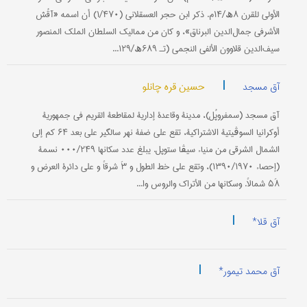
الأولی للقرن ۸ھ/۱۴م. ذکر ابن حجر العسقلاني (۱/۴۷۰) أن اسمه «آقُش
الأشرفي جمال‌الدین البرناق»، و کان من ممالیک السلطان الملک المنصور
سیف‌الدین قلاوون الألفي النجمي (تـ ۶۸۹ھ/۱۲۹...
|
حسین قره چانلو
آق مسجد
آق مسجد (سمفروپُل)، مدینة وقاعدة إداریة لمقاطعة القریم في جمهوریة
أوکرانیا السوڤیتیة الاشتراکیة، تقع علی ضفة نهر سالگیر علی بعد ۶۴ کم إلی
الشمال الشرقي من منیاء سیڤا ستوپل. یبلغ عدد سکانها ۰۰۰/۲۴۹ نسمة
(إحصاء ۱۳۹۰/۱۹۷۰)، وتقع علی خط الطول و ۳َ شرقاً و علی دائرة العرض و
۵۸َ شمالاً. وسکانها من الأتراک والروس وا...
|
آق قلا*
|
آق محمد تیمور*