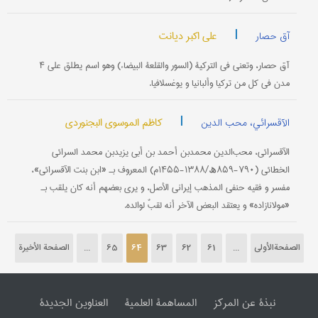
|
علی اکبر دیانت
آق حصار
آق ‌حصار، وتعني في الترکیة (السور والقلعة البیضاء) وهو اسم یطلق علی ۴
مدن في کل من ترکیا وألبانیا و یوغسلافیا.
|
کاظم الموسوي البجنوردي
الآقسرائي، محب الدین
الآقسرائي، محب‌الدین محمدبن أحمد بن أبي یزیدبن محمد السرائي
الخطائي (۷۹۰-۸۵۹ھ/۱۳۸۸-۱۴۵۵م) المعروف بـ «ابن بنت الآقسرائي»،
مفسر و فقیه حنفي المذهب إیراني الأصل، و یری بعضهم أنه کان یلقب بـ
«مولانازاده» و یعتقد البعض الآخر أنه لقبٌ لوالده.
الصفحةالأولی
...
61
62
63
64
65
...
الصفحة الأخیرة
نبذة عن المرکز
المساهمة العلمیة
العناوین الجدیدة