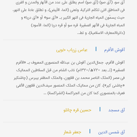
آق ‌سو، (آق صو) (أق صو) اسم یطلق علی عدد من الأنهار والمدن و القری
في المناطق التي تتکلم الترکیة. وتعني (الماء الأبیض)، و تطلق عادة علی النهر،
حیث یسمّون المیاه الجاریة في النهر الکبیر بـ «آق سو» أو «آق دریا» و
المباه الجاریة في الأنهر الصغیرة: قره سو أو قره دریا (الماء الأسود)
(دائرة‌المعارف الاسلامیة)، و تط...
|
عباس زریاب خویي
آقوش الأفرم
آقوش الأفرم، جمال‌الدین آقوش بن عبدالله المنصوري المعروف بـ «الأفرم
الصغیر» (تـ بعد ۷۲۰ھ/۱۳۲۰م) نائب الشام من قبل السلاطین الممالیک
في مصر (الملک الناصر محمد بن قلاوون، والملک المظفر بیبرس (چاشنکیر
«چاشني کیر»). کان من ممالیک الملک المنصور سیف‌الدین قلاوون الألفي
فعرف بالمنصوري کما کان من الجراکسة (الشراکسة) ...
|
حسین قره چانلو
آق مسجد
|
جعفر شعار
آق شمس الدین