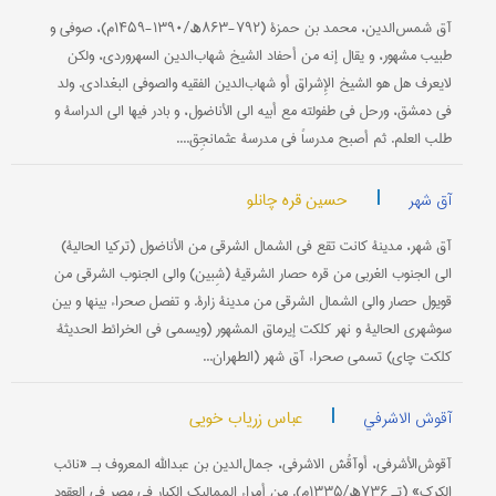
آق‌ شمس‌الدین، محمد بن حمزة (۷۹۲-۸۶۳ھ/۱۳۹۰-۱۴۵۹م)، صوفي و
طبیب مشهور، و یقال إنه من أحفاد الشیخ شهاب‌الدین السهروردي، ولکن
لایعرف هل هو الشیخ الإِشراق أو شهاب‌الدین الفقیه والصوفي البغدادي. ولد
في دمشق، ورحل في طفولته مع أبیه الی الأناضول، و بادر فیها الی الدراسة و
طلب العلم. ثم أصبح مدرساً في مدرسة عثمانجِق....
|
حسین قره چانلو
آق شهر
آق شهر، مدینة کانت تقع في الشمال الشرقي من الأناضول (ترکیا الحالیة)
الی الجنوب الغربي من قره حصار الشرقیة (شِبین) والی الجنوب الشرقي من
قویول حصار والی الشمال الشرقي من مدینة زارة. و تفصل صحراء بینها و بین
سوشهري الحالیة و نهر کلکت إیرماق المشهور (ویسمی في الخرائط الحدیثة:
کلکت چاي) تسمی صحراء آق شهر (الطهران...
|
عباس زریاب خویي
آقوش الاشرفي
آقوش‌الأشرفي، أوآقُش الاشرفي، جمال‌الدین بن عبدالله المعروف بـ «نائب
الکرک» (تـ ۷۳۶ھ/۱۳۳۵م). من أمراء الممالیک الکبار في مصر في العقود