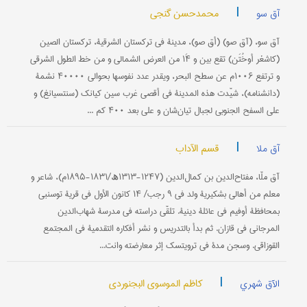
|
محمدحسن گنجي
آق سو
آق سو، (آق صو) (أق صو)، مدینة في ترکستان الشرقیة، ترکستان الصین
(کاشغر أوخُتَن) تقع بین و ۱۴َ من العرض الشمالي و من خط الطول الشرقي
و ترتفع ۱۰۰۶م عن سطح البحر، ویقدر عدد نفوسها بحوالي ۴۰۰۰۰ نشمة
(دانشنامه)، شیّدت هذه المدینة في أقصی غرب سین کیانک (سنتسیانغ) و
علی السفح الجنوبي لجبال تیان‌شان و علی بعد ۴۰۰ کم ...
|
قسم الآداب
آق ملا
آق ملّا، مفتاح‌الدین بن کمال‌الدین (۱۲۴۷-۱۳۱۳ھ/۱۸۳۱-۱۸۹۵م)، شاعر و
معلم من أهالي بشکیریة ولد في ۹ رجب/ ۱۴ کانون الأول في قریة توسنبي
بمحافظة أوفیم في عائلة دینیة. تلقّی دراسته في مدرسة شهاب‌الدین
المرجاني في قازان. ثم بدأ بالتدریس و نشر أفکاره التقدمیة في المجتمع
القوزاقي. وسجن مدة في ترویتسک إثر معارضته وانت...
|
کاظم الموسوي البجنوردي
الآق شهري