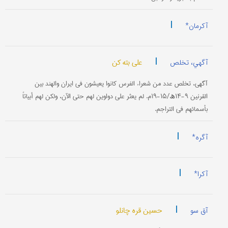
|
آکرمان*
|
علی بته کن
آگهي، تخلص
آگهي، تخلص عدد من شعراء الفرس کانوا یعیشون في ایران والهند بین
القرنین ۹-۱۴ھ/۱۵-۱۹م. لم یعثر علی دواوین لهم حتی الآن، ولکن لهم أبیاتاً
بأسمائهم في التراجم.
|
آگره*
|
آکرا*
|
حسین قره چانلو
آق سو