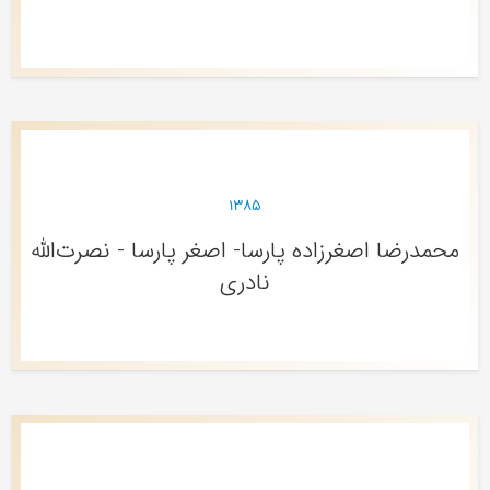
۱۳۸۵
محمدرضا اصغرزاده پارسا- اصغر پارسا - نصرت‌الله
نادری