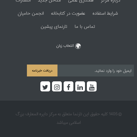
دربارۀ مرکز
همکاری علمی
مداخل جدید
انتشارات
شرایط استفاده
عضویت در کتابخانه
انجمن حامیان
تماس با ما
تارنمای پیشین
انتخاب زبان
دریافت خبرنامه
© 1405 کلیه حقوق این تارنما متعلق به مرکز دایره المعارف بزرگ
اسلامی میباشد