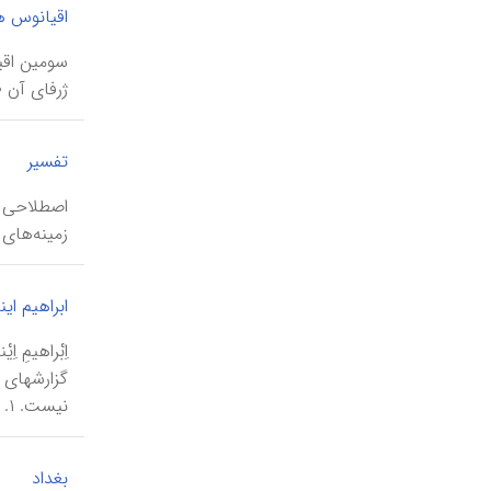
اقیانوس ه
ژرفای آن ۴۵۰‘۷ متر در بخش خاوری نزدیك جزیرۀ جاوه در چالۀ سواندا در اندونزی است ( بریتانیكا، IX / ۳۰۷).
|
تفسیر
اصطلاحی در
زمینه‌های 
ابراهیم این
گزارشهای ت
نیست. ۱. کلمۀ اینال در کتابهای تاریخ ...
|
بغداد