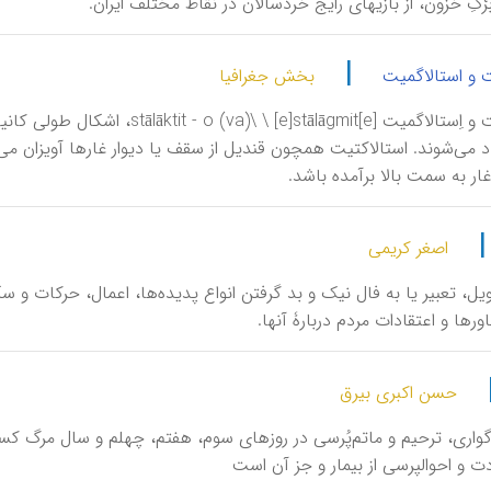
بَرْگِ خَزون، از بازیهای رایج خردسالان در نقاط مختلف ایران.
|
ت و استالاگمیت
بخش جغرافیا
اِستالاکتیت و اِستالاگمیت [āgmit
د می‌شوند. استالاکتیت همچون قندیل از سقف یا دیوار غارها آویزان م
ار به سمت بالا برآمده باشد.
اصغر کریمی
یل، تعبیر یا به فال نیک و بد گرفتن انواع پدیده‌ها، اعمال، حرکات و سک
رها و اعتقادات مردم دربارۀ آنها.
حسن اکبری بیرق
واری، ترحیم و ماتم‌پُرسی در روزهای سوم، هفتم، چهلم و سال مرگ کسا
ت و احوالپرسی از بیمار و جز آن است