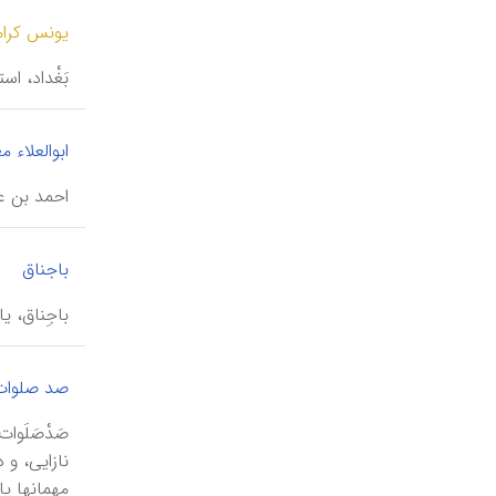
یونس کرام
بَغْداد، اس
ابوالعلاء م
احمد بن عبدالله بن سلیمان تنوخی (
باجناق
باجِناق، ی
صد صلوات
صَدْصَلَوا
نازایی، و
مهمانها پا