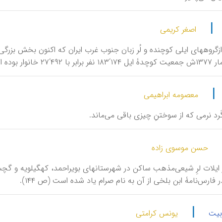
|
اصغر کریمی
 ازگروههای ایلی کوچنده و لُر زبان جنوب غرب ایران که اکنون بخش بزرگ
 است (سرشماری،...، ۱۵).
|
معصومه ابراهیمی
 گَرد نرمی که از سوختنِ چیزی باقی می‌ماند.
حسن موسوی زاده
از ایلات لرِ شیعی‌مذهب ساکن در شهرستانهای بویراحمد، کهگیلویه و گچسا
فارس‌نامۀ ابن بلخی از آن به نام صرام یاد شده است (ص ۱۴۴).
|
بیت
یونس کرامتی