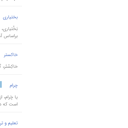
بختیاری
بَخْتیاری،
براساس آمار ۱۳۷۷ش جمعیت کوچدۀ ایل ۱۷۴‘۱۸۳ نفر برابر با ۴۹۲‘۲۷ خانوار بوده
خاکستر
خاکِسْتَر،
|
چرام
یا چَرام، 
است که در 
تعلیم و تر