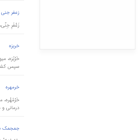
زعفر جنی
زَعْفَرِ ج
|
خربزه
خَرْبُزه، 
سپس کشت آ
خرمهره
خَرْمُهْره
درمانی و 
جمجمک بر