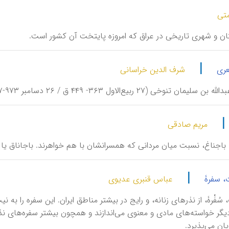
تی
تان‌ و شهری تاریخی‌ در عراق‌ كه‌ امروزه‌ پایتخت‌ آن‌ كشور است‌.
|
عری
شرف الدین خراسانی
۲۷ ربیع‌الاول ۳۶۳- ۴۴۹ ق / ۲۶ دسامبر ۹۷۳-۱۰۵۷ م)، شاعر و اندیشمند برجستۀ نابینای عرب.
|
مریم صادقی
ا باجناغ، نسبت میان مردانی که همسرانشان با هم خواهرند. باجاناق یا 
|
، سفرۀ
عباس قنبری عدیوی
ت، سُفْرۀ، از نذرهای زنانه، و رایج در بیشتر مناطق ایران. این سفره را 
 دیگر خواسته‌های مادی و معنوی می‌اندازند و همچون بیشتر سفره‌های ن
یان می‌پذیرد.