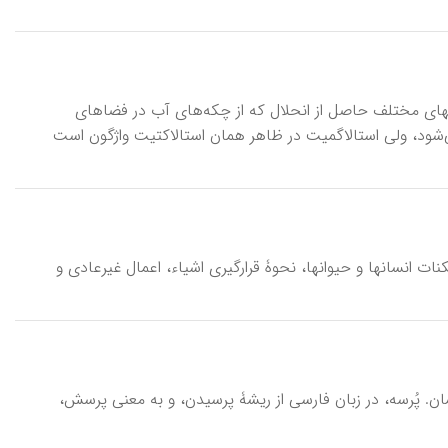
e]stālāktit - o (va)\ \ [e]stāl، اشکال طولی کانیهای مختلف حاصل از انحلال که از چکه‌های آب در فضاهای
ی‌شود، ولی استالاگمیت در ظاهر همان استالاکتیت واژگون است
نات انسانها و حیوانها، نحوۀ قرارگیری اشیاء، اعمال غیرعادی و
ن. پُرسه، در زبان فارسی از ریشۀ پرسیدن، و به معنی پرسش،