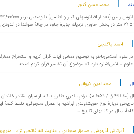
|
ند
محمدحسن گنجی
احمد پاکتچی
 علوم اسلامی‌ناظر به توضیح معانی آیات قرآن كریم و استخراج معارف از
علوم اسلامی‌اشاره دارد كه موضوع آن تفسیر قرآن كریم است.
|
ال
مجدالدین کیوانی
اِبْراهیمِ اِیْنال (مق‍ ‍۴۵۱ ق / ۱۰۵۹ م)، برادرِ مادریِ طغرل بیک،
اریخی دربارۀ نوع خویشاوندی ابراهیم با طغرل سلجوقی، تلفظ کلمۀ اینا
آذرتاش آذرنوش ,
صادق سجادی ,
عنایت الله فاتحی نژاد ,
منوچهر