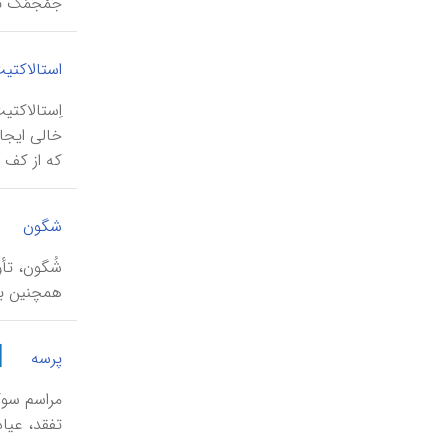
جُمْجُمَکْ 
استالاکتی
خالی ایجا
که از کف غ
|
شگون
شُگون، تأو
همچنین باو
|
پرسه
مراسم سوگ
تفقد، عیاد