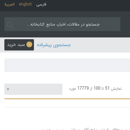
فارسی
english
العربیة
سبد خرید
جستجوی پیشرفته
0
نمایش
51
تا
100
از
17779
مورد