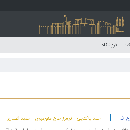
لات
فروشگاه
|
 الله
احمد پاکتچی ,
فرامرز حاج منوچهری ,
حمید انصاری