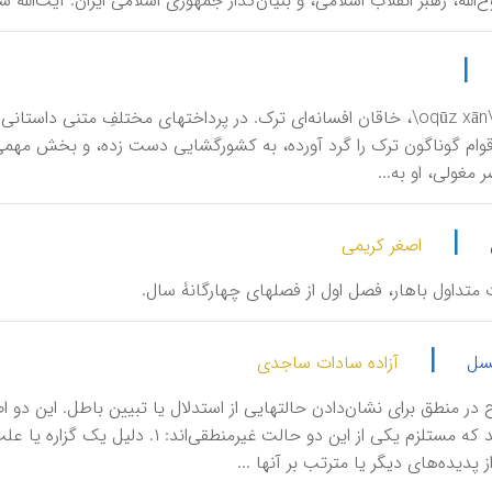
روح‌الله، رهبر انقلاب اسلامی، و بنیان‌گذار جمهوری اسلامی ایران. آیت‌الل
|
اغوز خان \oqūz xān\، خاقان‌ افسانه‌ای ترک‌. در پرداختهای مختلفِ متنی دا
قوام‌ گوناگون‌ ترک‌ را گرد آورده‌، به‌ کشورگشایی دست‌ زده‌، و بخش‌ مهمی‌ 
 مغولی‌، او‌ به...
|
اصغر کریمی
 متداول باهار، فصل اول از فصلهای چهارگانۀ سال.
|
سل
آزاده سادات ساجدی
در منطق برای نشان‌دادن حالتهایی از استدلال یا تبیین باطل. این دو ا
ز پدیده‌های دیگر یا مترتب بر آنها ...