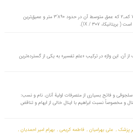
سومین اقیانوس زمین (بعد از اقیانوسهای كبیر و اطلس) با وسعتی برابر ۰۰۰‘۶۰۰‘۷۳ كمـ۲ كه عمق متوسط آن در حدود ۸۹۰‘۳ متر و عمیق‌ترین
 آن. این واژه در تركیب «علم تفسیر‌» به یكی از گسترده‌ترین
 از سران مقتدر خاندان سلجوقی و فاتح بسیاری از متصرفات اولیۀ آنان. نام و نسب:
ل و مخصوصاً نسبت ابراهیم با اینال خالی از ابهام و تناقض
 پزشک ,
علی بهرامیان ,
فاطمه کریمی ,
بهرام امیر احمدیان ,