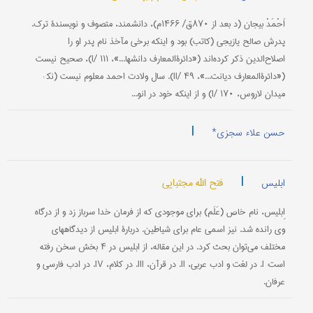
اَحْمَدْ بیجان (د بعد از ۸۷۰ق/ ۱۴۶۶م)، دانشمند، متصوف و نویسندۀ ترک.
پدرش صالح یازیجی (کاتب) بود و اینکه برخی مآخذ نام پدر او را
اصلاح‌الدین ذکر کرده‌اند («دائرةالمعارف دانشها...»، I/ ۱۱۱)، صحیح نیست
(«دائرةالمعارف دیانت...»، II/ ۴۹). سال ولادت احمد معلوم نیست (نک‍ :
میدان لاروس، I/ ۱۷۰) و از اینکه خود در انو...
|
حسن علاء سجزی*
|
فتح الله مجتبایی
ابلیس
اِبلیس، نام خاص (عَلَم) برای موجودی كه از فرمان خدا سرباز زد و از درگاه
وی رانده شد. نیز اسمی‌ عام برای شیاطین. دربارۀ ابلیس از دیدگاههای
مختلف می‌توان بحث كرد. در این مقاله، از ابلیس در ۴ بخش سخن رفته
است: I. در لغت و ادب عربی، II. در قرآن، III. در كلام، IV. در ادب فارسی و
عرفان.