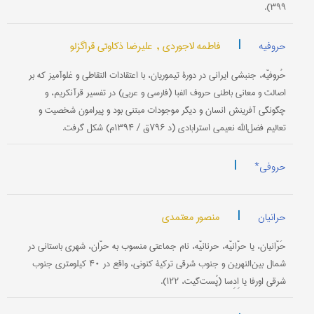
۳۹۹).
|
فاطمه لاجوردی ,
علیرضا ذکاوتی قراگزلو
حروفیه
حُروفیّه، جنبشی ایرانی در دورۀ تیموریان، با اعتقادات التقاطی و غلوآمیز که بر
اصالت و معانی باطنی حروف الفبا (فارسی و عربی) در تفسیر قرآنکریم، و
چگونگی آفرینش انسان و دیگر موجودات مبتنی بود و پیرامون شخصیت و
تعالیم فضل‌الله نعیمی استرابادی (د ۷۹۶ق / ۱۳۹۴م) شکل گرفت.
|
حروفی*
|
منصور معتمدی
حرانیان
حَرّانیان، یا حرّانیّه، حرنانیّه، نام جماعتی منسوب به حرّان، شهری باستانی در
شمال بین‌النهرین و جنوب شرقی ترکیۀ کنونی، واقع در ۴۰ کیلومتری جنوب
شرقی اورفا یا اِدِسا (پُست‌گیت، ۱۲۲).