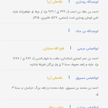
|
غلامعلی آریا
ابوعبدالله رودباری
احمد بن عطاء بن احمد (د ۳۶۹ ق / ۹۷۹ م)، از عرفا. او خواهرزادۀ عارف
نامی ابوعلی رودباری است (سلمی، ۵۲۷؛ قشیری، ۴۱۵).
|
ابوعبدالله بن جلاء
|
فتح الله مجتبایی
ابوالعباس مرسی
احمد بن عمر انصاری اسكندانی، ملقب به شهاب‌الدین (د ۶۸۶ ق / ۱۲۸۷
م)، عارف و زاهد معروف سدۀ ۷ ق واز بزرگان طریقۀ شاذلیه.
|
غلامعلی آریا
ابوالعباس مسروق
احمد بن محمد بن مسروق، عارف محدث و زاهد بزرگ خراسان در سدۀ ۳
ق.
|
بخش عرفان
ابوالعباس سیاری