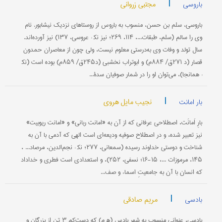
|
مجتبی زروانی
باروسی
باروسی، سلم بن حسن، منسوب به باروس از روستاهای نزدیک نیشابور. نام
وی را سالم (سلم، طبقات...، ۱۱۴، ۲۶۹؛ نیز ﻧﻜ : عروسی، ۱۳۷) نیز آورده‌اند.
سال تولد و وفات وی به‌درستی معلوم نیست، ولی چون از معاصران حمدون
قصار (د ۲۷۱ق/ ۸۸۴م) و ابوتراب نخشبی (د۲۴۵ق/ ۸۵۹م) بوده است (ﻧﻜ
: همانجا)، می‌توان او را در شمار صوفیان سدۀ...
|
نجیب مایل هروی
بار امانت
بارِ اَمانَت، اصطلاحی عرفانی که از آن به «امانت ربانی» و «امانت ریوبیت»
نیز تعبیر شده، و در اصطلاح صوفیه ودیعه‌ای است الهی که آدمی با آن به
شناخت و دوستی خداوند رسیده (سمعانی، ۲۷۷؛ ﻧﻜ : نجم‌الدین، مرصاد... ،
۱۴۵، مرموزات ...، ۱۵-۱۶؛ نسفی، ۲۵۲)، و استعدادی است فطری و خداداد
که انسان با آن به جامعیتِ اسماء و صف...
|
مریم صادقی
بادسی
بادِسی، عنوانی منسوب به شهر بادس (ﻫ م) که دست‌کم ۳ تن از بزرگان و