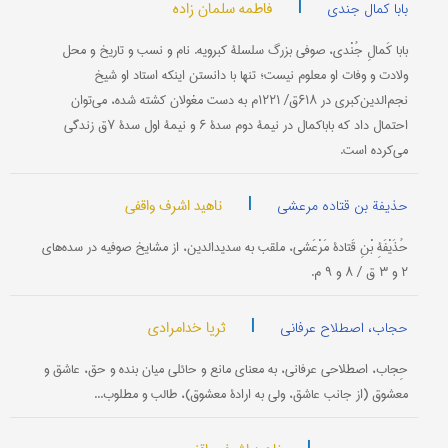
|
فاطمه سلمان زاده
بابا کمال جندی
بابا کَمالِ جُنْدی، صوفی بزرگ سلسلۀ کبرویه. نام و نسب و تاریخ و محل
ولادت و وفات او معلوم نیست؛ تنها با دانستن اینکه استاد او شیخ
نجم‌الدین‌کبرى در ۶۱۸ق/ ۱۲۲۱م به دست مغولان کشته شده، می‌توان
احتمال داد که باباکمال در نیمۀ دوم سدۀ ۶ و نیمۀ اول سدۀ ۷ق زندگی
می‌کرده است.
|
ناهید اشرف واقفی
حذیفة بن قتاده مرعشی
حُذَیْفَةِ بْنِ قَتادۀ مَرْعَشی، ملقب به سدیدالدین، از مشایخ صوفیه در سده‌های
۲ و ۳ ق / ۸ و ۹ م.
|
ثریا خدامرادی
حجاب، اصطلاح عرفانی
حِجاب، اصطلاحی عرفانی، به معنای مانع و حائلی میان بنده و حق، عاشق و
معشوق (از جانب عاشق، ولی به ارادۀ معشوق)، طالب و مطلوب...