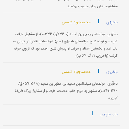
مشاهیرمراکش بدان منسوب بوده‌اند:
|
محمدجواد شمس
باخرزی
باخَرْزی، ابوالمفاخر یحیی بن احمد (د ۷۳۶ق/ ۱۳۳۶م)، از مشایخ عارفانه
کبرویه، و نوادۀ شیخ ایوالمعالی باخرزی (ﻫ م). ابوالمفاخر ظاهراً در کرمان به
دنیا آمد و نخستین استاد و مرشد او پدرش شیخ احمد بود که از وی خرقه
گرفت (باخرزی، ۱/ گ ۶۴ ب).
|
محمدجواد شمس
باخرزی
باخَرْزی، ابوالمعالی سیف‌الدین سعید بن مطهر بن سعید (۵۶۸-۶۵۹ق/
۱۱۹۰-۱۲۶۱م)، مشهور به شیخ عالم، محدث، عارف و از مشایخ بزرگ طریقۀ
کبرویه.
|
باب ماچین