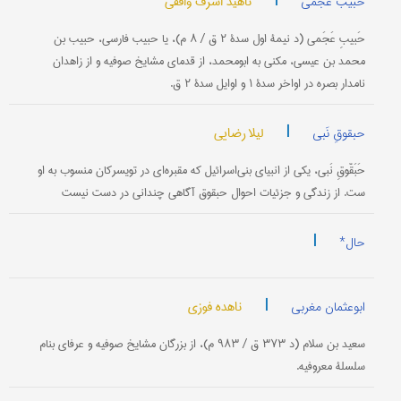
|
ناهید اشرف واقفی
حبیب عجمی
حَبیبِ عَجَمی (د نیمۀ اول سدۀ ۲ ق / ۸ م)، یا حبیب فارسی، حبیب بن
محمد بن عیسى، مکنى به ابومحمد، از قدمای مشایخ صوفیه و از زاهدان
نامدار بصره در اواخر سدۀ ۱ و اوایل سدۀ ۲ ق.
|
لیلا رضایی
حبقوقِ نَبی
حَبَقّوقِ نَبی، یکی از انبیای بنی‌اسرائیل که مقبره‌ای در تویسرکان منسوب به او
ست. از زندگی و جزئیات احوال حبقوق آگاهی چندانی در دست نیست
|
حال*
|
ناهده فوزی
ابوعثمان مغربی
سعید بن سلام (د ۳۷۳ ق / ۹۸۳ م)، از بزرگان مشایخ صوفیه و عرفای بنام
سلسلۀ معروفیه.