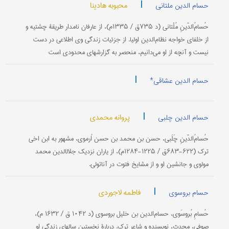
|
محبوبه هادینا
حسام الدین ملتانی
حُسامُ‌الدّینِ مُلْتانی (د ۷۳۵ق / ۱۳۳۵م)، از عارفان نامدار طریقۀ چشتیه و
از خلفای خواجه نظام‌الدین اولیا. از جزئیات زندگی وی اطلاعی در دست
نیست و آنچه از او می‌دانیم، منحصر به گزارشهای محدودی است
|
حسام الدین عشاقی*
|
پروانه محمدی
حسام الدین چلبی
حُسامُ‌‎الدّینِ چَلَبی، حسن بن محمد بن حسن اُرموی، مشهور به ابن ‎اخی
ترک (۶۲۲-۶۸۳ق / ۱۲۲۵-۱۲۸۴م)، از یاران نزدیک جلال‎الدین محمد
مولوی و جانشین او و از مشایخ فتوت در آناتولی.
|
فاطمه لاجوردی
حسام بروسوی
حُسامِ بُروسَوی، حسام‌الدین بن خلیل بروسوی (د ۱۰۴۲ ق / ۱۶۳۲ م)،
صوفی، محدث، نویسنده و شاعر ترک. دربارۀ نخستین سالهای زندگی او