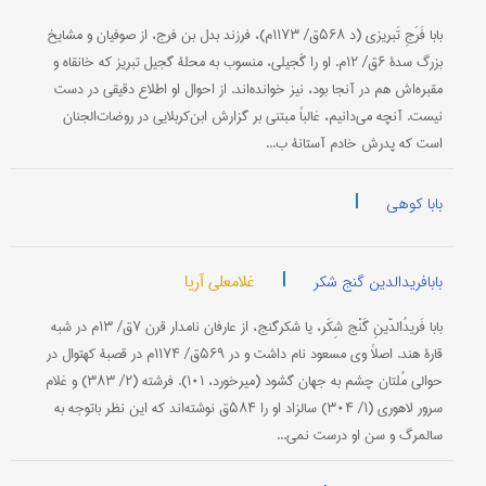
بابا فَرَجِ تَبریزی (د ۵۶۸ق/ ۱۱۷۳م)، فرزند بدل بن فرج، از صوفیان و مشایخ
بزرگ سدۀ ۶ق/ ۱۲م. او را گَجیلی، منسوب به محلۀ گجیل تبریز که خانقاه و
مقبره‌اش هم در آنجا بود، نیز خوانده‌اند. از احوال او اطلاع دقیقی در دست
نیست. آنچه می‌دانیم، غالباً مبتنی بر گزارش ابن‌کربلایی در روضات‌الجنان
است که پدرش خادم آستانۀ ب...
|
بابا کوهی
|
غلامعلی آریا
بابافریدالدین گنج شکر
بابا فَریدُالدّینِ گَنْج شِکَر، یا شکرگنج، از عارفان نامدار قرن ۷ق/ ۱۳م در شبه
قارۀ هند. اصلاً وی مسعود نام داشت و در ۵۶۹ق/ ۱۱۷۴م در قصبۀ کهتوال در
حوالی مُلتان چشم به جهان گشود (میرخورد، ۱۰۱). فرشته (۲/ ۳۸۳) و غلام
سرور لاهوری (۱/ ۳۰۴) سالزاد او را ۵۸۴ق نوشته‌اند که این نظر باتوجه به
سالمرگ و سن او درست نمی‌...