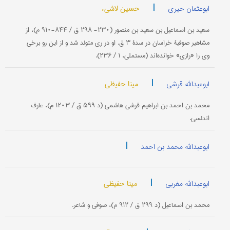
|
حسین لاشیء
ابوعثمان حیری
سعید بن اسماعیل بن سعید بن منصور (۲۳۰- ۲۹۸ ق / ۸۴۴-۹۱۰ م)،‌ از
مشاهیر صوفیۀ خراسان در سدۀ ۳ ق. او در ری متولد شد و از این رو برخی
وی را «رازی» خوانده‌اند (مستملی، ۱ / ۲۳۶).
|
مینا حفیظی
ابوعبدالله قرشی
محمد بن احمد بن ابراهیم قرشی هاشمی (د ۵۹۹ ق / ۱۲۰۳ م)، عارف
اندلسی.
|
ابوعبدالله محمد بن احمد
|
مینا حفیظی
ابوعبدالله مغربی
محمد بن اسماعیل (د ۲۹۹ ق / ۹۱۲ م)، صوفی و شاعر.