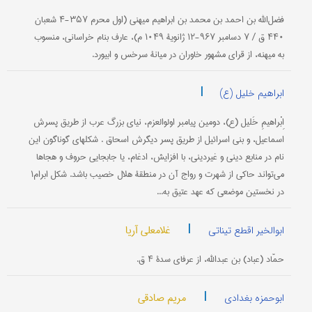
فضل‌الله بن احمد بن محمد بن ابراهیم میهنی (اول محرم ۳۵۷-۴ شعبان
۴۴۰ ق / ۷ دسامبر ۹۶۷-۱۲ ژانویۀ ۱۰۴۹ م)، عارف بنام خراسانی، منسوب
به میهنه، از قرای مشهور خاوران در میانۀ سرخس و ابیورد.
|
ابراهیم خلیل (ع)
اِبْراهیمِ خَلیل (ع)، دومین پیامبر اولوالعزم، نیای بزرگ عرب از طریق پسرش
اسماعیل، و بنی اسرائیل از طریق پسر دیگرش اسحاق . شكلهای گوناگون این
نام در منابع دینی و غیردینی، با افزایش، ادغام، یا جابجایی حروف و هجاها
می‌تواند حاكی از شهرت و رواج آن در منطقۀ هلال خصیب باشد. شكل ابرام۱
در نخستین موضعی كه عهد عتیق به...
|
غلامعلی آریا
ابوالخیر اقطع تیناتی
حمّاد (عباد) بن عبدالله، از عرفای سدۀ ۴ ق.
|
مریم صادقی
ابوحمزه بغدادی