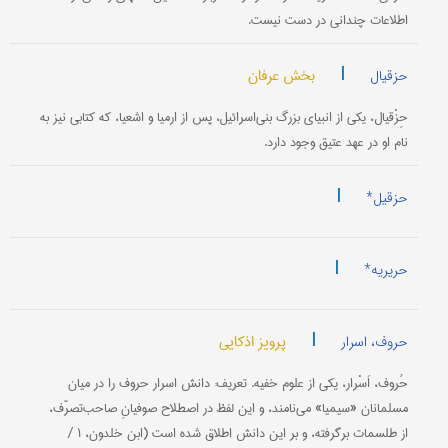
اطلاعات چندانی در دست نیست.
|
بخش عرفان
حزقیال
حِزْقیال، یکی از انبیای بزرگ بنی‌اسرائیل، پس از ارمیا و اشعیا، که کتابی نیز به
نام او در عهد عتیق وجود دارد.
|
حزقیل*
|
حریریه*
|
پرویز اذکایی
حروف، اسرار
حُروف، اَسْرار، یکی از علوم خفیه. تعریف: دانش اسرار حروف را در میان
مسلمانان «سیمیا» می‌نامند، و این لفظ در اصطلاح صوفیانِ صاحب‌تصرّف،
از طلسمات برگرفته، و بر این دانش اطلاق شده ‌است (ابن خلدون، ۱ /