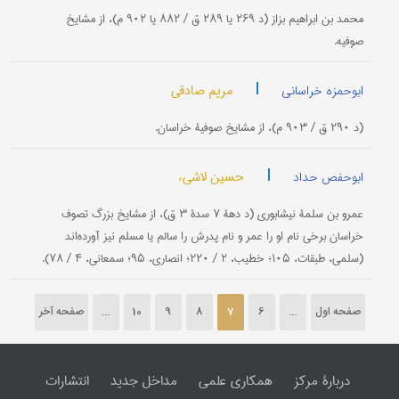
محمد بن ابراهیم بزاز (د ۲۶۹ یا ۲۸۹ ق / ۸۸۲ یا ۹۰۲ م)، از مشایخ
صوفیه.
|
مریم صادقی
ابوحمزه خراسانی
(د ۲۹۰ ق / ۹۰۳ م)، از مشایخ صوفیۀ خراسان.
|
حسین لاشیء
ابوحفص حداد
عمرو بن سلمۀ نیشابوری (د دهۀ ۷ سدۀ ۳ ق)، از مشایخ بزرگ تصوف
خراسان برخی نام او را عمر و نام پدرش را سالم یا مسلم نیز آورده‌اند
(سلمی، طبقات، ۱۰۵؛ خطیب، ۲ / ۲۲۰؛ انصاری، ۹۵؛ سمعانی، ۴ / ۷۸).
صفحه اول
...
6
7
8
9
10
...
صفحه آخر
دربارۀ مرکز
همکاری علمی
مداخل جدید
انتشارات