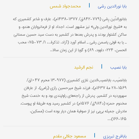
|
محمدجواد شمس
بابا نورالدین رشی
بابانورالدّین رِشی (۷۷۹-۸۴۲ق/ ۱۳۷۷-۱۴۳۸م)، عارف و شاعر کشمیری که
به «شیخ نورالدین ولی» نیز مشهور است. اجداد او از فرمانروایان هندو، و
ساکن کشتوار بودند و پدرش بعدها در کشمیر به دست سید حسین سمنانی
ـ یا به قولی یاسمن رشی ـ اسلام آورد (آزاد، تذکرة...، ۱/ ۷۳-۷۵؛ محب
الحسن، ۲۲۴؛ داوود، ۸۹) و گویا از این زمان سالا...
|
نجم الرشید
بابا نصیب
بابانصَیب، بابانصیب‌الدین غازی کشمیری (۹۷۷-۱۳ محرم ۱۰۴۷ق/
۱۵۶۹-۲۸ مۀ ۱۶۳۷م)، فرزند شیخ میرحسین‌ رازی (رامی)، از عارفان
سهروردیه در کشمیر. پدرش از راجه‌های راولپندی بود و به خدمت شیخ
مخدوم‌ حمزه (د۹۸۴ق/ ۱۵۷۶م) در کشمیر رسید وبه طریقۀ او پیوست.
مادرش جمیله بی‌بی نیز از صوفیۀ همان دیار بوده است (مسکین،
۱۶۵-۱۶۶)....
|
مسعود جلالی مقدم
بابافرج تبریزی