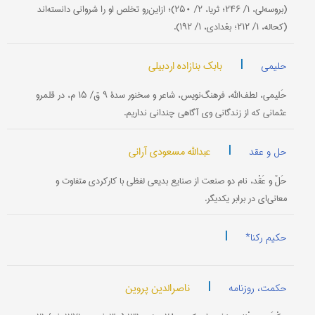
(بروسه‌لی، ۱/ ۲۴۶؛ ثریا، ۲/ ۲۵۰)؛ ازاین‌رو تخلص او را شروانی دانسته‌اند
(کحاله، ۱/ ۲۱۲؛ بغدادی، ۱/ ۱۹۲).
|
بابک بنازاده اردبیلی
حلیمی
حَلیمی، لطف‌‌الله، فرهنگ‌نویس، شاعر و سخنور سدۀ ۹ ق/ ۱۵ م، در قلمرو
عثمانی که از زندگانی وی آگاهی چندانی نداریم.
|
عبدالله مسعودی آرانی
حل و عقد
حَلّ و عَقْد، نام دو صنعت از صنایع بدیعی لفظی با کارکردی متفاوت و
معانی‌ای در برابر یکدیگر.
|
حکیم رکنا*
|
ناصرالدین پروین
حکمت، روزنامه