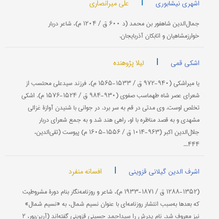
|
علی میرانصاری
اشهری نیشابوری
جمال‌الدین شاهفور بن محمد (د ۶۰۰ ق / ۱۲۰۴ م)، شاعر دربار
خوارزمشاهیان و اتابكان آذربایجان.
|
لیلا پژوهنده
اشکی قمی
یا میراشكی (۹۴۰-۹۷۲ ق / ۱۵۳۳-۱۵۶۵ م)، فرزند سیدعلی محتسب از
شعرای عصر شاه طهماسب صفوی (۹۳۰-۹۸۴ ق / ۱۵۲۴-۱۵۷۶ م). اشكی
تخلص اوست. وی مدتی در قم به سر برد. در جوانی با شنیدن آوازۀ غزالی
مشهدی و به قصد مناظره با او، راهی هند شد و به جمع شعرای دربار
جلال‌الدین اكبر (۹۶۳-۱۰۱۴ ق / ۱۵۵۶-۱۶۰۵ م) پیوست (تقی‌الدین،
۴۴۴...
|
افسانه منفرد
اشرف الدین گیلانی قزوینی
(۱۲۸۸-۱۳۵۲ ق / ۱۸۷۱-۱۹۳۳ م)، شاعر و روزنامه‌نگار بنام دورۀ مشروطیت
كه بعدها به‌سبب انتشار روزنامه‌ای با عنوان نسیم شمال، به «نسیم شمال»
نیز معروف شد. نام پدرش را سیداحمد حسینی قزوینی گفته‌اند (آرین‌پور، ۲