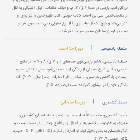
بزرگان ادب پارسی در سدۀ ۶ ق/ ۱۲ م، و مؤلف مقامات. اقبال آشتیانی به نقل
از منتجب‌الدین علی بن احمد کاتب جوینی، لقب ظهیرالدین را نیز برای او
ذکر می‌کند و هیچ یک از القاب وی را از نوع تعارفی نمی‌داند، چون هر دو
لقب در فرمان سلطان سنجر صریحاً ذکر شد...
|
میرزا ملا احمد
حنظله بادغیسی
حَنْظَلۀ بادْغِیْسی، شاعر پارسی‌گوی سده‌های ۲ و ۳ ق/ ۸ و ۹ م. در منابع
تاریخی و ادبی شرح مفصلی از زندگی او دیده نمی‌شود. سال تولدش معلوم
نیست و زادگاهش بادغیس، از نواحی اطراف هرات بوده (عوفی، ۲/ ۲)، اما
زندگی خود را در نیشابور گذرانده است (رضازاده، ۱۱۵).
|
پریسا سنجابی
حمید کشمیری
حَمیدِ کَشْمیری، ملاحمیداللٰه، ادیب، نویسنده و حماسه‌سرای کشمیری،
معروف به «فردوسی کشمیر». از احوال وی اطلاع چندانی در دست نیست و
تذکره‌نویسان به زمان دقیق تولد او اشاره‌ای ندارند (نک‍ : آفاقی، ۴-۵؛ حبیب،
۵۵؛ احمد، ۴/ ۲۷۲).