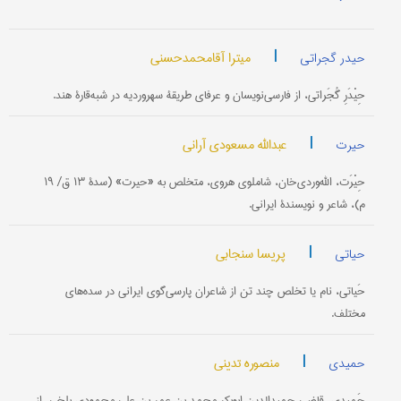
|
میترا آقامحمدحسنی
حیدر گجراتی
حِیْدَرِ گُجَراتی، از فارسی‌نویسان و عرفای طریقۀ سهروردیه در شبه‌قارۀ هند.
|
عبدالله مسعودی آرانی
حیرت
حِیْرَت، الله‌وردی‌خان، شاملوی هروی، متخلص به «حیرت» (سدۀ ۱۳ ق/ ۱۹
م)، شاعر و نویسندۀ ایرانی.
|
پریسا سنجابی
حیاتی
حَیاتی، نام یا تخلص چند تن از شاعران پارسی‌گوی ایرانی در سده‌های
مختلف.
|
منصوره تدینی
حمیدی
حَمیدی، قاضی حمیدالدین ابوبکر محمد بن عمر بن علی محمودی بلخی، از