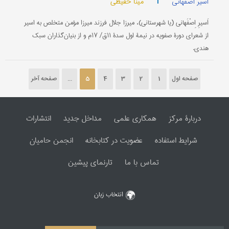
|
مینا حفیظی
اسیر اصفهانی
اَسیرِ اِصْفَهانی (یا شهرستانی)، میرزا جلال فرزند میرزا مؤمن متخلص به اسیر
از شعرای دورۀ صفویه در نیمۀ اول سدۀ ۱۱ق‌/ ۱۷م و از بنیان‌گذاران سبك
هندی‌.
صفحه اول
1
2
3
4
5
...
صفحه آخر
دربارۀ مرکز
همکاری علمی
مداخل جدید
انتشارات
شرایط استفاده
عضویت در کتابخانه
انجمن حامیان
تماس با ما
تارنمای پیشین
انتخاب زبان