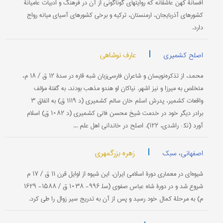
افسانۀ كهن عاشقانه كه روایتهای گوناگونی از آن در فرهنگ و ادبیات عامیانۀ
كشورهای آذربایجان، ارمنستان، تركیه و برخی كشورهای آسیای میانه رواج
دارد.
|
عارف نوشاهی
اصلح کشمیری
محمد، از تذكره‌نویسان و شاعران فارسی‌زبان شبه قاره در سدۀ ۱۲ ق / ۱۸ م،
متخلص به میرزا و نیز اشهر. نیاكان او هندو مذهب بودند. به گفتۀ مؤلف
واقعات كشمیر، پدرش اسلم خان سالم كشمیری (د ۱۱۱۹ ق) به اتفاق ۳
برادر دیگر خود در خدمت شیخ محسن فانی كشمیری (د ۱۰۸۲ ق) اسلام
آورد (نك‍ : راشدی، ۱۲۲). اصلح در خاندانی اهل علم ...
|
زهره بزرگمهری
اصفهانی، سبک
شیوه‌ای در معماری دورۀ اسلامی ایران. این شیوه از اوایل قرن ۱۱ ق / ۱۷ م
شروع شد و در دورۀ شاه عباس صفوی (سل‍ ۹۹۶- ۱۰۳۸ ق / ۱۵۸۸- ۱۶۲۹
م) به مرحلۀ كمال خود رسید و پس از آن به تدریج سیر زوال را طی كرد.