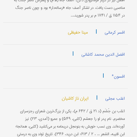
افضل نیز در دربار فرمانروای دكن، آصف جاه (ه‍ م) و پسرش ناصر جنگ به
مناصبی دست یافت. در لشكر آصف جاه «رساله‌دار» بود و چون ناصر جنگ
در ۱۱۵۴ ق / ۱۷۴۱ م بر پدر شورید،...
|
مینا حفیظی
افسر کرمانی
|
افضل الدین محمد کاشانی
|
افسون*
|
ایران ناز کاشیان
اغلب عجلی
اغلب بن جُشَم (د ۲۱ ق / ۶۴۲ م)، یكی از بزرگ‌ترین شعرای رجزسرای
مخضرم. نام پدر او را جعشم (كلبی، ۵۴۹) و عمرو (آمدی، ۲۳) نیز
آورده‌اند. وی نسب خویش به بنوعجل دریمامه بر می‌كشید (كلبی، همانجا؛
ابن قتیبه، الشعر ... ، ۲ / ۶۱۳؛ ابن درید، ۳۴۶). تاریخ تولد وی به درستی