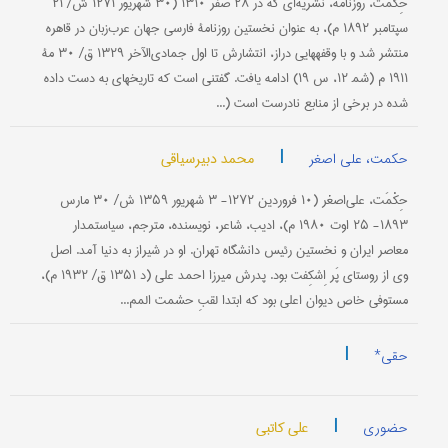
حِکْمَت، روزْنامه، نشریه‌ای که در ۲۸ صفر ۱۳۱۰ (۳۰ شهریور ۱۲۷۱ ش/ ۲۱
سپتامبر ۱۸۹۲ م)، به عنوان نخستین روزنامۀ فارسی جهان عرب‌زبان در قاهره
منتشر شد و با وقفه‎هایی دراز، انتشارش تا اول جمادی‌الآخر ۱۳۲۹ ق/ ۳۰ مۀ
۱۹۱۱ م (شم‍ ۱۲، س ۱۹) ادامه یافت. گفتنی است که تاریخهای به دست داده
شده در برخی از منابع نادرست است (...
|
محمد دبیرسیاقی
حکمت، علی اصغر
حِکْمَت، علی‌اصغر (۱۰ فروردین ۱۲۷۲- ۳ شهریور ۱۳۵۹ ش/ ۳۰ مارس
۱۸۹۳- ۲۵ اوت ۱۹۸۰ م)، ادیب، شاعر، نویسنده، مترجم، سیاستمدار
معاصر ایران و نخستین رئیس دانشگاه تهران. او در شیراز به دنیا آمد. اصل
وی از روستای پَر اِشکِفت بود. پدرش میرزا احمد علی (د ۱۳۵۱ ق/ ۱۹۳۲ م)،
مستوفی خاص دیوان اعلى بود که ابتدا لقبِ حشمت المم...
|
حقی*
|
علی کاتبی
حضوری