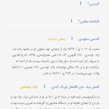
|
اکرم بی*
|
اقبالنامه نظامی*
|
بخش ادبیات
اقدسی مشهدی
محمد (د ۱۰۰۲ ق / ۱۵۹۴ م)، از شعرای عهد صفوی. او در مشهد زاده شد
(نك‍ : اوحدی، ۱۷۰؛ گلچین، ۱۴، ۱۸؛ قس: فخرالزمانی، ۲۳۵، كه زادگاه وی
را سبزوار ذكر كرده است). سال ولادت وی دانسته نیست، اما از آنجا كه
درگذشت او را در ۲۶ سالگی نوشته‌اند (نك‍ : اوحدی، ۱۷۱؛ نفیسی، ۱ / ۵۱۷)،
ولادت وی می‌بایست در ۹۷۶ ق / ۱۵۶۸ م باشد.
|
عارف نوشاهی
افضل بیک خان قاقشال اورنگ آبادی
از تذكره‌نویسان شبه قاره در سدۀ ۱۲ ق / ۱۸ م. او از خاندانی ترك نژاد بود و
دو تن از اعضای طایفۀ او در دستگاه همایون و اكبرشاه به امیری رسیده بودند.