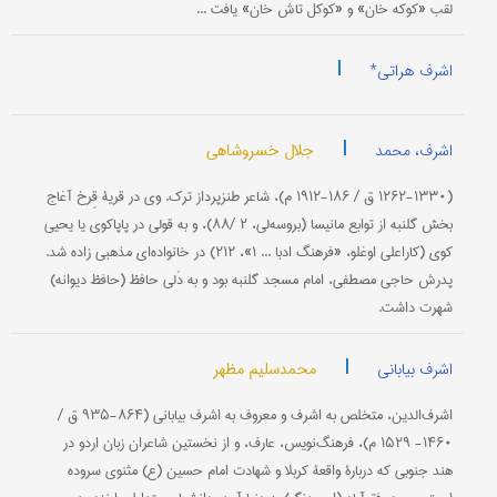
لقب «كوكه خان» و «كوكل تاش خان» یافت ...
|
اشرف هراتی*
|
جلال خسروشاهی
اشرف، محمد
(۱۲۶۲-۱۳۳۰ ق / ۱۸۶-۱۹۱۲ م)، شاعر طنزپرداز ترك. وی در قریۀ قِرخ آغاج
بخش گلنبه از توابع مانیسا (بروسه‌لی، ۲ /۸۸)، و به قولی در پاپاكوی یا یحیى
كوی (كاراعلی اوغلو، «فرهنگ ادبا ... ۱»، ۲۱۲) در خانواده‌ای مذهبی زاده شد.
پدرش حاجی مصطفى، امام مسجد گلنبه بود و به دَلی حافظ (حافظ دیوانه)
شهرت داشت.
|
محمدسلیم مظهر
اشرف بیابانی
اشرف‌الدین، متخلص به اشرف و معروف به اشرف بیابانی (۸۶۴-۹۳۵ ق /
۱۴۶۰- ۱۵۲۹ م)، فرهنگ‌نویس، عارف، و از نخستین شاعران زبان اردو در
هند جنوبی كه دربارۀ واقعۀ كربلا و شهادت امام حسین (ع) مثنوی سروده