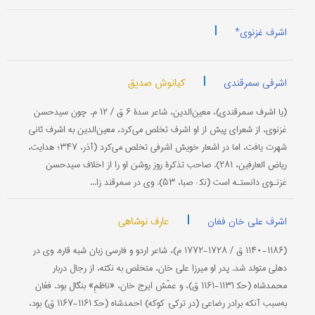
|
اشرف غزنوی*
|
کیانوش صدیق
اشرفی سمرقندی
(یا اشرف سمرقندی)، معین‌الدین، شاعر سدۀ ۶ ق / ۱۲ م. چون سیدحسن
غزنوی، از شعرای پیش از او اشرف تخلص می‌كرد، معین‌الدین به اشرف ثانی
شهرت یافت، اما در اشعار خویش اشرفی تخلص می‌كرد (آذر، ۳۴۷؛ هدایت،
ریاض العارفین، ۲۸۱). صاحب تذكرۀ روز روشن او را از اخلاف سیدحسن
غزنـوی دانستـه است (نك‍ : صبا، ۵۳). وی در سمرقند زا...
|
عارف نوشاهی
اشرف علی خان فغان
(۱۱۴۰-۱۱۸۶ ق / ۱۷۲۸-۱۷۷۲ م)، شاعر اردو و فارسی زبان شبه قاره. وی در
دهلی متولد شد. پدر او میرزا علی خان، متخلص به نكته، از رجال دربار
محمدشاه (حك‍ ۱۱۳۱-۱۱۶۱ ق)، و عمّش ایرج خان، «ناظمِ» بنگال بود. فغان
به‌سبب آنكه برادر رضاعی (در تركی: كوكه) احمدشاه (حك‍ ۱۱۶۱-۱۱۶۷ ق) بود،