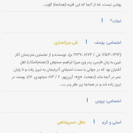
روشن نیست، اما از آنجا كه ابن قتیبه (همانجا) گوید...
|
اعنات*
|
علی میرانصاری
اعتصامی، یوسف
(۱۲۵۳-۱۳۱۶ ش / ۱۸۷۴-۱۹۳۷ م)، نویسنده و از نخستین مترجمان آثار
غربی به زبان فارسی. پدر وی میرزا ابراهیم مستوفی (اعتصام‌الملك) اهل
آشتیان بود كه در جوانی با سمت استیفای آذربایجان به تبریز رفت و تا پایان
عمر در آنجا ماند (دهخدا، «ج»؛ آرین‌پور، ۲ / ۱۱۳؛ مجتهدی، ۱۷). یوسف در
تبریز زاده شد و در همانجا زیر نظر پدر ب...
|
اعتصامی، پروین
|
جلال خسروشاهی
اصلی و کرم