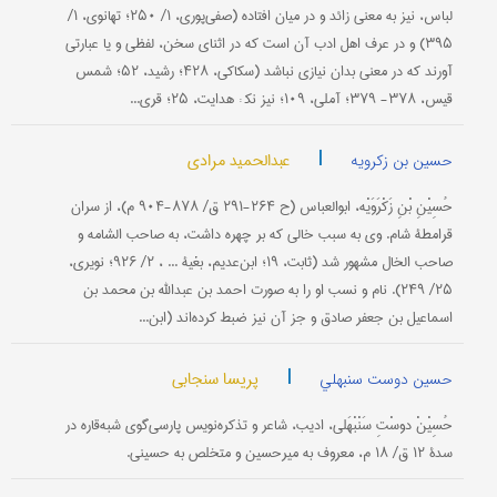
لباس، نیز به معنی زائد و در میان افتاده (صفی‌پوری، ۱/ ۲۵۰؛ تهانوی، ۱/
۳۹۵) و در عرف اهل ادب آن است که در اثنای سخن، لفظی و یا عبارتی
آورند که در معنی بدان نیازی نباشد (سکاکی، ۴۲۸؛ رشید، ۵۲؛ شمس
قیس، ۳۷۸- ۳۷۹؛ آملی، ۱۰۹؛ نیز نک‍ : هدایت، ۲۵؛ قری...
|
عبدالحمید مرادی
حسین بن زکرویه
حُسِیْنِ بْنِ زَکْرَوَیْه، ابوالعباس (ح ۲۶۴-۲۹۱ ق/ ۸۷۸-۹۰۴ م)، از سران
قرامطۀ شام. وی به سبب خالی که بر چهره داشت، به صاحب الشامه و
صاحب الخال مشهور شد (ثابت، ۱۹؛ ابن‌عدیم، بغیة ... ، ۲/ ۹۲۶؛ نویری،
۲۵/ ۲۴۹). نام و نسب او را به صورت احمد بن عبدالله بن محمد بن
اسماعیل بن جعفر صادق و جز آن نیز ضبط کرده‌اند (ابن...
|
پریسا سنجابی
حسین دوست سنبهلي
حُسِیْنْ دوسْتِ سَنْبْهَلی، ادیب، شاعر و تذکره‌نویس پارسی‌گوی شبه‌قاره در
سدۀ ۱۲ ق/ ۱۸ م، معروف به میرحسین و متخلص به حسینی.