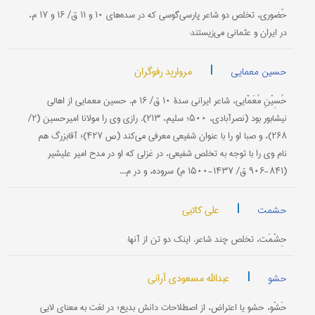
حُضوری، تخلص دو شاعر پارسی‌گوسی که در سده‌های ۱۰ و ۱۱ ق/ ۱۶ و ۱۷ م،
در ایران و عثمانی می‌زیستند:
|
مروارید رفوگران
حسین معمایی
حُسِیْنِ مُعَمّایی، شاعر ایرانی سدۀ ۱۰ ق/ ۱۶ م. حسین معمایی از اهالی
نیشابور بود (نصرآبادی، ۵۰۰؛ سلیم، ۲۱۳). رازی وی را مولانا امیرحسین (۲/
۲۶۸)، و صبا او را با عنوان شفیعی معرفی می‌کند (ص ۴۲۷)؛ آقابزرگ هم
نام وی را با توجه به تخلص شفیعی، در غزلی که او در مدح امیر علیشیر
(۸۴۱-۹۰۶ ق/ ۱۴۳۷-۱۵۰۰ م) سروده، و در م...
|
علی کاتبی
حشمت
حِشْمَت، تخلص چند شاعر. اینک دو تن از آنها:
|
عبدالله مسعودی آرانی
حشو
حَشْو، حشو یا اعتراض، از اصطلاحات دانش بدیع؛ در لغت به معنای لایی