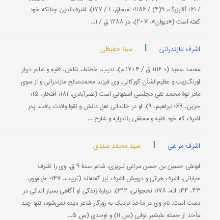
/ ۶۱؛ آقابزرگ، ۹(۴) / ۱۱۸۶؛ اسحاق، ۱ / ۱۷۷). اشرف‌الدین چنانكه خود
گفته است («دیوان»، ۲۰۷)، در ۱۲۸۸ ق / ۱...
|
مینا حفیظی
اشرف مازندرانی
محمد سعید (د ۱۱۱۶ ق / ۱۷۰۴ م)، ادیب، خطاط، نقاش، فقیه و شاعر دربار
اورنگ‌زیب و عظیم‌الشأن گوركانی. وی فرزند محمدصالح مازندرانی و از سوی
مادر نوۀ محمد تقی مجلسی اصفهانی است (نصرآبادی، ۱۸۱؛ افتخار، ۱۵؛
حزین، ۶۹؛ ابراهیم، ۹). او در خاندانی اهل دانش و تقوا ولادت یافت. پدر
اشرف كه خود فقیه و محققی بلندپایه و شارح ...
|
سید محمد سیدی
اشرف مراغی
ابوعلی حسین بن حسن مراغی تبریزی، شاعر سدۀ ۹ ق. وی را اشرف
خیابانی، اشرف هراتی و درویش اشرف نیز گفته‌اند (تربیت، ۱۴۷؛ خیام‌پور،
۴۳، ۴۴؛ اته، ۱۷۸؛ نخجوانی، ۳۱۲). دربارۀ زندگی او آگاهی بسیار اندكی در
دست است. نام وی در مآخذ نزدیك به روزگار شاعر دیده نمی‌شود؛ تنها چند
مأخذ از جمله علیشیر نوایی (ص ۱۱) و اوحدی (ص ۵...