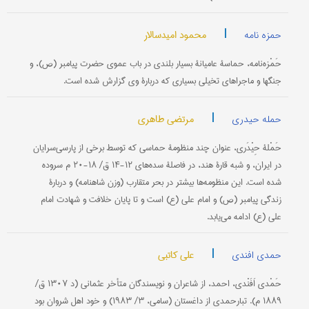
|
محمود امیدسالار
حمزه نامه
حَمْزه‌نامه، حماسۀ عامیانۀ بسیار بلندی در باب عموی حضرت پیامبر (ص)، و
جنگها و ماجراهای تخیلی بسیاری که دربارۀ وی گزارش شده است.
|
مرتضی طاهری
حمله حیدری
حَمْلۀ حِیْدَری، عنوان چند منظومۀ حماسی که توسط برخی از پارسی‌سرایان
در ایران، و شبه قارۀ هند، در فاصلۀ سده‌های ۱۲-۱۴ ق/ ۱۸-۲۰ م سروده
شده است. این منظومه‌ها بیشتر در بحر متقارب (وزن شاهنامه) و دربارۀ
زندگی پیامبر (ص) و امام علی (ع) است و تا پایان خلافت و شهادت امام
علی (ع) ادامه می‌یابد.
|
علی کاتبی
حمدی افندی
حَمْدی اَفَنْدی، احمد، از شاعران و نویسندگان متأخر عثمانی (د ۱۳۰۷ ق/
۱۸۸۹ م). تبارحمدی از داغستان (سامی، ۳/ ۱۹۸۳) و خود اهل شروان بود