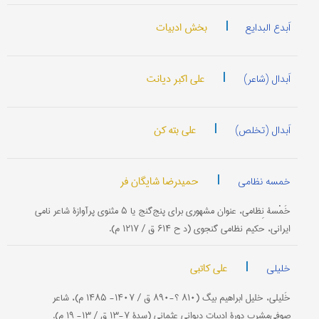
|
بخش ادبیات
اَبدع البدایع
|
علی اکبر دیانت
اَبدال (شاعر)
|
علی بته کن
اَبدال (تخلص)
|
حمیدرضا شایگان فر
خمسه نظامی
خَمْسۀ نِظامی، عنوان مشهوری برای پنج‌گنج یا ۵ مثنوی پرآوازۀ شاعر نامی
ایرانی، حکیم نظامی گنجوی (د ح ۶۱۴ ق / ۱۲۱۷ م).
|
علی کاتبی
خلیلی
خَلیلی، خلیل ابراهیم بیگ (۸۱۰ ؟-۸۹۰ ق / ۱۴۰۷- ۱۴۸۵ م)، شاعر
صوفی‌مشرب دورۀ ادبیات دیوانی عثمانی (سدۀ ۷-۱۳ ق / ۱۳- ۱۹ م).