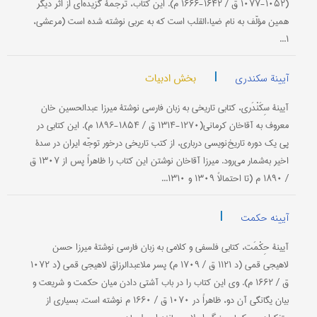
(۱۰۵۲-۱۰۷۷ ق / ۱۶۴۲-۱۶۶۶ م). این كتاب، ترجمۀ گزیده‌ای از اثر دیگر
همین مؤلّف به نام ضیاءالقلب است كه به عربی نوشته شده است (مرعشی،
۱...
|
بخش ادبیات
آیینة سکندری
آیینۀ سِکَنْدَری، کتابی تاریخی به زبان فارسی نوشتۀ میرزا عبدالحسین خان
معروف به آقاخان کرمانی(۱۲۷۰-۱۳۱۴ ق / ۱۸۵۴-۱۸۹۶ م). این کتابی در
پی یک دوره تاریخ‌نویسی درباری، از کتب تاریخی درخور توجّه ایران در سدۀ
اخیر به‌شمار می‌رود. میرزا آقاخان نوشتن این کتاب را ظاهراً پس از ۱۳۰۷ ق
/ ۱۸۹۰ م (تا احتمالاً ۱۳۰۹ و ۱۳۱۰...
|
آیینه حکمت
آیینۀ حِكْمَت، كتابی فلسفی و كلامی ‌به زبان فارسی نوشتۀ میرزا حسن
لاهیجی قمی ‌(د ۱۱۲۱ ق / ۱۷۰۹ م) پسر ملاعبدالرزاق لاهیجی قمی ‌(د ۱۰۷۲
ق / ۱۶۶۲ م). وی این كتاب را در باب آشتی دادن میان حكمت و شریعت و
بیان یگانگی آن دو، ظاهراً در ۱۰۷۰ ق / ۱۶۶۰ م نوشته است. بسیاری از