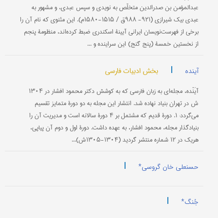
عبدالمؤمن بن صدرالدین متخلّص به نویدی و سپس عبدی، و مشهور به
عبدی بیك شیرازی (۹۲۱- ۹۸۸ق / ۱۵۱۵-۱۵۸۰م). این مثنوی كه نام آن را
برخی از فهرست‌نویسان ایرانی آیینۀ اسكندری ضبط كرده‌اند، منظومۀ پنجم
از نخستین خمسۀ (پنج گنج) این سراینده و ...
|
بخش ادبیات فارسی
آینده
آیَنْده، مجله‌ای به زبان فارسی که به کوشش دکتر محمود افشار در ۱۳۰۴
ش در تهران بنیاد نهاده شد. انتشار این مجله به دو دورۀ متمایز تقسیم
می‌گردد: ۱. دورۀ قدیم که مشتمل بر ۴ دورۀ سالانه است و مدیریت آن را
بنیادگذار مجله، محمود افشار، به عهده داشت. دورۀ اول و دوم آن پیاپی،
هریک در ۱۲ شماره منتشر گردید (۱۳۰۴-۱۳۰۵ش)...
|
حسنعلی خان گروسی*
|
جُنگ*