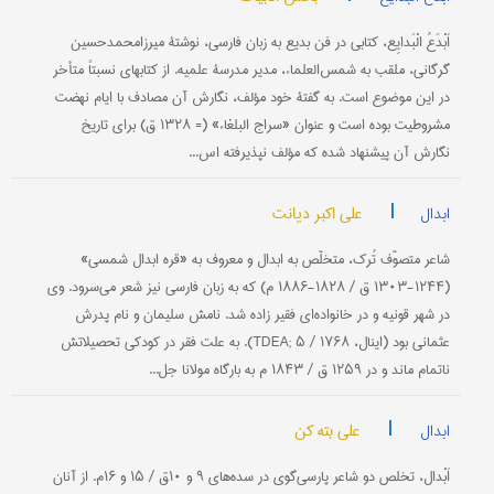
اَبْدَعُ الْبَدایِع، کتابی در فن بدیع به زبان فارسی، نوشتۀ میرزامحمدحسین
گرگانی، ملقب به شمس‌العلماء، مدیر مدرسۀ علمیه. از کتابهای نسبتاً متأخر
در این موضوع است. به گفتۀ خود مؤلف، نگارش آن مصادف با ایام نهضت
مشروطیت بوده است و عنوان «سراج البلغاء» (= ۱۳۲۸ ق) برای تاریخ
نگارش آن پیشنهاد شده که مؤلف نپذیرفته اس...
|
علی اکبر دیانت
ابدال
شاعر متصوّف تُرک، متخلّص به ابدال و معروف به «قره ابدال شمسی»
(۱۲۴۴-۱۳۰۳ ق / ۱۸۲۸-۱۸۸۶ م) که به زبان فارسی نیز شعر می‌سرود. وی
در شهر قونیه و در خانواده‌ای فقیر زاده شد. نامش سلیمان و نام پدرش
عثمانی بود (اینال، TDEA; ۵ / ۱۷۶۸). به علت فقر در کودکی تحصیلاتش
ناتمام ماند و در ۱۲۵۹ ق / ۱۸۴۳ م به بارگاه مولانا جل...
|
علی بته کن
ابدال
اَبْدال، تخلص دو شاعر پارسی‌گوی در سده‌های ۹ و ۱۰ق / ۱۵ و ۱۶م. از آنان