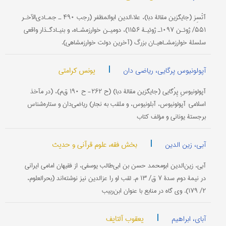
آتْسِز (جایگزین مقالۀ دبا)، علاءالدين ابوالمظفر (رجب ۴۹۰ ـ جمـادی‌الآخـر
۵۵۱/ ژوئـن ۱۰۹۷ـ ژوئیـۀ ۱۱۵۶)، دومیـن خوارزمشـاه، و بنیـادگـذار واقعی
سلسلۀ خوارزمشـاهیـان بزرگ (آخرین دولت خوارزمشاهی).
|
یونس کرامتی
آپولونیوس پرگایی، ریاضی دان
آپولونیوسِ پِرْگایی (جایگزین مقالۀ دبا) (ح ۲۶۲- ح ۱۹۰ ق‌م)، (در مآخذ
اسلامی: آپولونیوس، آبلونیوس، و ملقب به نجار) ریاضی‌دان و ستاره‌شناس
برجستۀ یونانی و مؤلف کتاب
|
بخش فقه، علوم قرآنی و حدیث
آبی، زین الدین
آبی، زین‌الدین ابومحمد حسن بن ابی‌طالب یوسفی، از فقیهان امامی ایرانی
در نیمۀ دوم سدۀ ۷ ق/ ۱۳ م. لقب او را عزالدین نیز نوشته‌اند (بحرالعلوم،
۲/ ۱۷۹). وی گاه در منابع با عنوان ابن‌ربیب
|
یعقوب آلتایف
آبای، ابراهیم