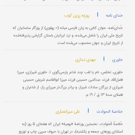
|
روزبه زرین کوب
خدای نامه
خُدایْ‌نامه، عنوان کتابی به زبان فارسی میانه (= پهلوی) از روزگار ساسانیان که
تاریخ ملی ایران را شامل می‌شده، و نزد ایرانیان باستان گزارشی پذیرفته‌شده
از تاریخ ایران و جهان محسوب می‌شده است.
|
مهدی نمازی
خاوری
خاوَری، تخلص، نام یا لقب چند شاعر پارسی‌گوی. ۱. خاوری شیرازی، میرزا
فضل‌الله، فرزند عبدالنبی حسینی فرزند میرزا ابوالقاسم شریفی حسینی
شیرازی از بزرگان سادات شیراز، و برادر بزرگ‌تر میرزای راز، از شاعران و
فضلای سدۀ ۱۳ ق / ۱۹ م.
|
علی میرانصاری
خلاصة الحوادث
خُلاصَةُ ‌الْحَوادِث، نخستین روزنامۀ «یومیۀ» ایران که هفته‌ای ۵‌ روز (به‌
استثنای روزهای جمعه و یکشنبه)، در تهران با حروف سربی چاپ و توزیع