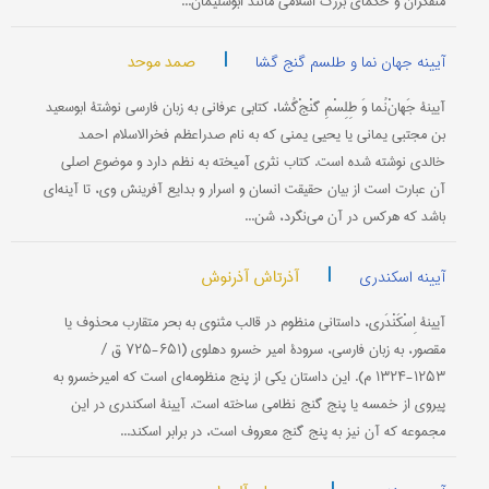
متفكران و حكمای بزرگ اسلامی‌ مانند ابوسلیمان...
|
صمد موحد
آیینه جهان نما و طلسم گنج گشا
آیینۀ جَهانْ‌نُما وَ طِلِسْمِ گنْجْ‌گُشا، كتابی عرفانی به زبان فارسی نوشتۀ ابوسعید
بن مجتبی یمانی یا یحیی یمنی كه به نام صدراعظم فخرالاسلام احمد
خالدی نوشته شده است. كتاب نثری آمیخته به نظم دارد و موضوع اصلی
آن عبارت است از بیان حقیقت انسان و اسرار و بدایع آفرینش وی، تا آینه‌ای
باشد كه هر‌كس در آن می‌نگرد، شن...
|
آذرتاش آذرنوش
آیینه اسکندری
آیینۀ اِسْكَنْدَری، داستانی منظوم در قالب مثنوی به بحر متقارب محذوف یا
مقصور، به زبان فارسی، سرودۀ امیر خسرو دهلوی (۶۵۱-۷۲۵ ق /
۱۲۵۳-۱۳۲۴ م). این داستان یكی از پنج منظومه‌ای است كه امیرخسرو به
پیروی از خمسه یا پنج گنج نظامی‌ ساخته است. آیینۀ اسكندری در این
مجموعه كه آن نیز به پنج گنج معروف است، در برابر اسكند...