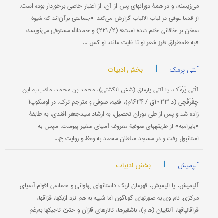
می‌زیسته، و در همۀ دورانهای پس از آن، از اعتبار خاصی برخوردار بوده است.
از قدما عوفی در لباب ‌الالباب گزارش می‌کند: «جماعتی برآن‌اند که شیوۀ
سخن بر خاقانی ختم شده است» (۲/ ۲۲۱) و حمدالله مستوفی می‌نویسد:
«به طمطراق طرز شعر او تا غایت مانند او کس ...
|
بخش ادبیات
آلتی پرمک
آلْتی پَرْمَک، یا آلتی پارماق (شش انگشتی)، محمد بن محمد، ملقب به ابن
چِقْرَقْچی (د ۱۰۳۳ق / ۱۶۲۴م)، فقیه، صوفی و مترجم ترک. در اوسکوپ۱
زاده شد و پس از طی دوران تحصیل، به ارشاد سیدجعفر افندی، به طایفۀ
«بایرامیه» از طریقه‎های صوفیۀ معروف آسیای صغیر پیوست. سپس به
استانبول رفت و در مسجد سلطان محمد به وعظ و روایت ح...
|
بخش ادبیات
آلپمیش
آلْپَمیش، یا اَلپمیش، قهرمان ازبک داستانهای پهلوانی و حماسی اقوام آسیای
مرکزی. نام وی به صورتهای گوناگون اما شبیه به هم نزد ازبکها، قزاقها،
قراقالپاقها، آلتاییان (ه‍ م)، باشقیرها، تاتارهای قازان و حتێ تاجیکها به‌رغم