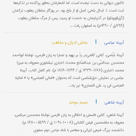
تاکنون دیوانی به دست نیامده است، اما اشعارشان به‌طور پراکنده در تذکره‌ها
ثبت است. ۱. ابدال بلخی: اصل او از بلخ بود. در روزگار سلطان یعقوب ترکمان
(آق‌قویونلو) در آذربایجان به خدمت او رسید. پس از مرگ سلطان یعقوب
(۸۹۶ق / ۱۴۹۰م) به اصفهان رفت ...
|
بخش ادیان و مذاهب
آیینه عباسی
آیینۀ عَبّاسی، كتابی كلامی‌در ردّ بر یهود و نصارا به زبان فارسی، نوشتۀ ابواحمد
محمدبن عبدالنبّی بن عبدالصّانع محدث اخباری نیشابوری معروف به میرزا
محمد اخباری (۱۱۷۸-۱۳۳۲ ق / ۱۷۶۴-۱۸۱۶ م). نام كامل كتاب، آیینۀ
عباسی در نمایش حق‌شناسی است كه به‌عنوان «امالی العباسی» یا « امالیة
العباسی فی رد علی النصاری» نیز یاد...
|
صمد موحد
آیینه شاهی
آیینۀ شاهی، كتابی فلسفی و اخلاقی به زبان فارسی نوشتۀ محمدبن مرتضی،
معروف به ملامحسن فیض كاشانی (۱۰۰۸-۱۰۹۱ ق / ۱۵۹۹-۱۶۸۰ م).
دانشمند بزرگ شیعی ایرانی و معاصر با شاه عباس دوم صفوی