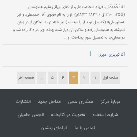
آقا اَحْمَدْعَلی، فرزند شجاعت علی، از ادبای ایرانی مقیم هندوستان
(۱۲۵۵-۱۲۹۰ق / ۱۸۳۹-۱۸۷۳م). او را به نام مولوی آقا احمدعلی، و نیز
«مظهرعلی» (که سال تولد او را می‎نماید) نیز شناخته‎اند. نیاکان او در زمان
نادرشاه به هندوستان رفته و ساکن آن دیار شده بودند. وی در داکا زاده شد و
در همان‌جا به تحصیل علوم پرداخت، و ...
|
آقا تبریزی، میرزا
صفحه اول
1
2
3
4
5
...
صفحه آخر
دربارۀ مرکز
همکاری علمی
مداخل جدید
انتشارات
شرایط استفاده
عضویت در کتابخانه
انجمن حامیان
تماس با ما
تارنمای پیشین