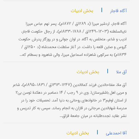
|
بخش ادبیات
آگاه قاجار
آگاه قاجار، اردشیر میرزا (د ۱۲۸۹ق / ۱۸۷۲م)، پسر نهم عباس میرزا
نایب‎السلطنه (۱۲۰۳-۱۲۴۹ق / ۱۷۸۸-۱۸۳۳م)، از رجال حكومت قاجار،
ادیب و شاعر، متخلص به آگاه. در اوان جوانی و در روزگار پدرش حكومت
گروس و صاین قلعه را داشت. در آغاز سلطنت محمدشاه (د ۱۲۵۰ق /
۱۸۳۴م) به سركوبی شاهزاده اسماعیل میرزا، والی شاهرود و بسطام كه...
|
بخش ادبیات
آق ملا
آق ملا، مفتاح‎الدین فرزند کمال‎الدین (۱۲۴۷-۱۳۱۳ق / ۱۸۳۱-۱۸۹۵م)، شاعر
و مربی اهل باشقیرستان۱. وی در ۹ رجب / ۱۴ دسامبر در دهکدۀ توسن بی۲
از استان اوفیم۳ در خانواده‎ای روحانی به دنیا آمد. تحصیلات خود را در
مدرسۀ شهاب‎الدین مرجانی در قازان به انجام رساند. سپس به کار تدریس و
نشر عقاید تجددطلبانه در میان جامعۀ قزاق...
|
بخش ادبیات
آقا احمدعلی