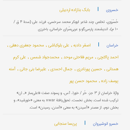
|
بابک بنازاده اردبیلی
خسروی
خُسْرَوی، تخلص چند شاعر: ابوبکر محمد سرخسی، فرزند علی (سدۀ ۴ ق /
۱۰ م)، اندیشمند پارسی‌گو و عربی‌سُرای خراسانی. با‌خرزی
|
اصغر دادبه ,
علی بلوکباشی ,
محمود جعفری دهقی ,
خراسان
احمد پاکتچی ,
مریم فلاحتی موحد ,
محمدجواد شمس ,
علی کرم
همدانی ,
حسین پورنادری ,
جمال احمدی ,
علیرضا بنی جانی ,
آمنه
یوسف زاده ,
محمود حسن پور
واژۀ خراسان از ۳ جزء خُر / خور۱، آس، و پسوند صفت فاعلی‌ساز «ـ ان»
ترکیب شده است. بخش نخست، تحول‌یافتۀ xwar به معنی «خورشید»، و
بخش دوم، از مصدر «آسیدن» به معنی «آمدن، رسیدن» است.
|
پریسا سنجابی
خسرو انوشیروان