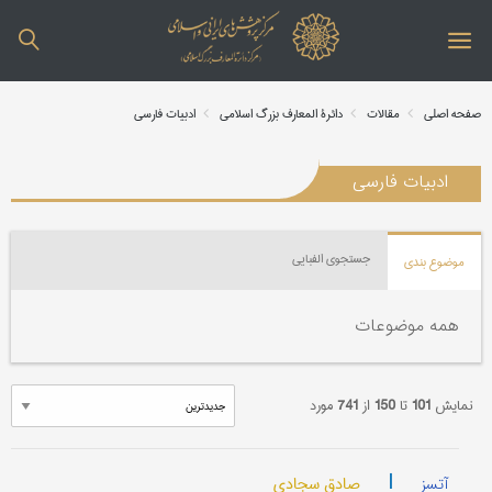
صفحه اصلی
مقالات
دائرة المعارف بزرگ اسلامی
ادبیات فارسی
ادبیات فارسی
جستجوی الفبایی
موضوع بندی
همه موضوعات
نمایش
101
تا
150
از
741
مورد
|
صادق سجادی
آتسز