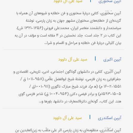
|
سید علی آل داوود
آیین سخنوری
آیینِ سُخَنْوَری، کتابی دربارۀ سخنوری و فن خطابه و شیوه‌های آن همراه با
گزیده‌ای از خطابه‌های سخنوران مشهور جهان به زبان پارسی، نوشتۀ
سیاستمدار و دانشمند معاصر ایران، محمدعلی فروغی (۱۲۵۶-۱۳۲۱ ش).
این کتاب در ۲ جلد است: جلد نخستین در ۴ مقاله است و مؤلف در آن به
بیان کلیاتی دربارۀ فن خطابه و مراحل و اقسام و شرا...
|
سید علی آل داوود
آیین اکبری
آیینِ اَكْبَری، كتابی در دانشهای گوناگون اجتماعی، ادبی، تاریخی، اقتصادی و
جغرافیایی به زبان فارسی، نوشتۀ شیخ ابوالفضل علاّمی ‌(۹۵۸-۱۰۱۱ ق /
۱۵۵۱-۱۶۰۲ م) (ه‍ م)، فرزند شیخ مبارك ناگوری (۹۱۱-۱۰۰۱ق /
۱۵۰۵-۱۵۹۳م) و برادر فیضی دكنی (۹۵۴-۱۰۰۴ ق) شاعر فارسی گوی
هند. این كتاب، گونه‌ای دائرةالمعارف در دانشها، باورها و...
|
سید علی آل داوود
آیین اسکندری
آیینِ اِسْكَنْدَری، منظومه‌ای به زبان پارسی اثر علی ملقّب به زین‌العابدین بن