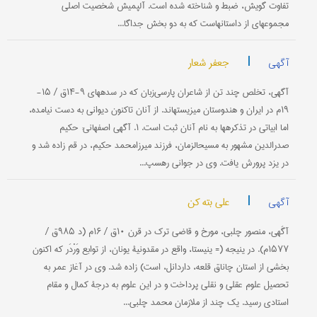
تفاوت گویش، ضبط و شناخته شده است. آلپمیش شخصیت اصلی
مجموعه‎ای از داستانهاست که به دو بخش جداگا...
|
جعفر شعار
آگهی
آگهی، تخلص چند تن از شاعران پارسی‌زبان که در سده‎های ۹-۱۴ق / ۱۵-
۱۹م در ایران و هندوستان می‎زیسته‎اند. از آنان تاکنون دیوانی به دست نیامده،
اما ابیاتی در تذکره‎ها به نام آنان ثبت است. ۱. آگهی اصفهانی: حکیم
صدرالدین مشهور به مسیح‎الزمان، فرزند میرزامحمد حکیم، در قم زاده شد و
در یزد پرورش یافت. وی در جوانی رهسپ...
|
علی بته کن
آگهی
آگَهی، منصور چلبی، مورخ و قاضی ترک در قرن ۱۰ق / ۱۶م (د ۹۸۵ق /
۱۵۷۷م). در ینیجه (= ینیستا، واقع در مقدونیۀ یونان، از توابع وَرْدَر که اکنون
بخشی از استان چاناق قلعه، داردانل، است) زاده شد. وی در آغاز عمر به
تحصیل علوم عقلی و نقلی پرداخت و در این علوم به درجۀ کمال و مقام
استادی رسید. یک چند از ملازمان محمد چلبی...