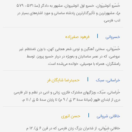
خُسْرو اَنوشیرَوان، خسرو اول انوشیروان، مشهور به دادگر (سل‍‌ ۵۳۱- ۵۷۹
م)، مشهورترین و تأثیرگذارترین پادشاه ساسانی و مورد اشاره‌های بسیار در
ادب فارسی.
|
فرهود صفرزاده
خسروانی
خُسْرَوانی، سخنی آهنگین و نوعی شعر هجایی کهن، با وزن نامنتظم غیر
عروضی، که در عصر ساسانیان و به‌ویژه در دربار خسرو پرویز، توسط
رامشگران، همراه با موسیقی، خوانده می‌شده است.
|
حمیدرضا شایگان فر
خراسانی، سبک
خُراسانی، سَبْک، ویژگیهای مشترک فکری، زبانی و ادبی در نظم و نثر فارسی
دری از ابتدای ظهور (میانۀ سدۀ ۳ ق / ۹ م) تا پایان سدۀ ۵ ق / ۱۱ م.
|
حسن انوری
خاقانی شروانی
خاقانیِ شِرْوانی، از شاعران بزرگ زبان فارسی که در قرن ۶ ق/ ۱۲ م