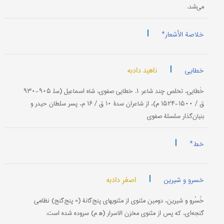
می‌شد.
|
خلاصة الأشعار*
|
ناهید دادبه
خطایی
خَطایی، تخلص چند شاعر: ۱. خطایی صفوی، شاه اسماعیل (سل‍ ۹۰۵-۹۳۰
ق / ۱۵۰۰-۱۵۲۴ م)، از شاعران سدۀ ۱۰ ق / ۱۶ م، پسر سلطان حیدر و
بنیان‌گذار سلسلۀ صفوی
|
خط*
|
اصغر دادبه
خسرو و شیرین
خُسْرو و شیرین، دومین مثنوی از مثنویهای پنج‌گانۀ (= پنج‌گنج) نظامی
گنجه‌ای، که پس از مثنوی مخزن‌ الاسرار (ه‍ م) سروده شده است.