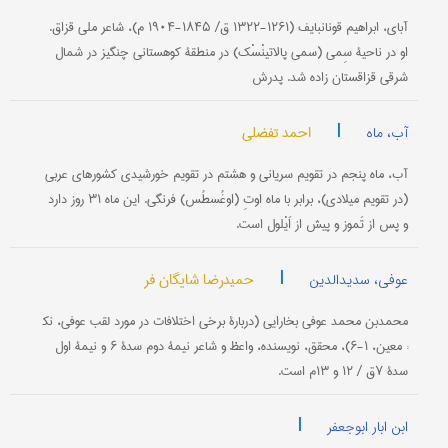
آبای، ابراهیم قونانبایف (۱۲۶۱-۱۳۲۲ ق/ ۱۸۴۵-۱۹۰۴ م)، شاعر ملی قزاق.
او در ناحیۀ سِمی (سمی پالاتینْسْک) در منطقۀ کوهستانی چنگیز در شمال
شرقی قزاقستان زاده شد. پدرش
|
احمد تفضلی
آب، ماه
آب، ماه پنجم در تقویم سریانی و هشتم در تقویم خورشیدی کشورهای عربی
(در تقویم میلادی)، برابر با ماه اوتِ (اوغُسطُس) فرنگی. این ماه ۳۱ روز دارد
و پس از تَموز و پیش از اَیْلول است.
|
حمیدرضا شایگان فر
عوفی، سدیدالدین
محمدبن محمد عوفی بخارایی (دربارۀ برخی اختلافات در مورد لقب عوفی، نک‍
: معین، ۱-۶)، محقق، نویسنده، واعظ و شاعر نیمۀ دوم سدۀ ۶ و نیمۀ اول
سدۀ ۷ق / ۱۲ و ۱۳م است.
|
ابن ابار ابوجعفر