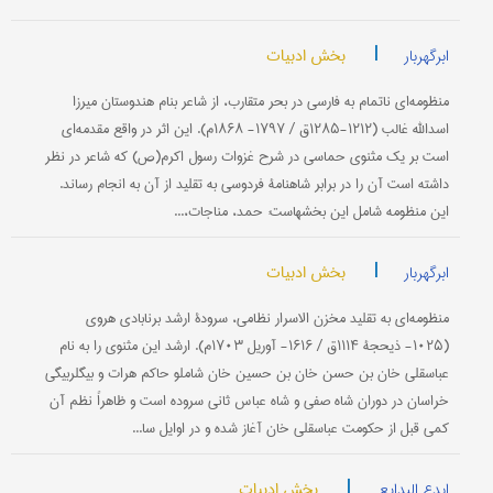
|
بخش ادبیات
ابرگهربار
منظومه‌ای ناتمام به فارسی در بحر متقارب، از شاعر بنام هندوستان میرزا
اسدالله غالب (۱۲۱۲-۱۲۸۵ق / ۱۷۹۷- ۱۸۶۸م). این اثر در واقع مقدمه‌ای
است بر یك مثنوی حماسی در شرح غزوات رسول اكرم(ص) كه شاعر در نظر
داشته است آن را در برابر شاهنامۀ فردوسی به تقلید از آن به انجام رساند.
این منظومه شامل این بخشهاست: حمد، مناجات،...
|
بخش ادبیات
ابرگهربار
منظومه‌ای به تقلید مخزن الاسرار نظامی، سرودۀ ارشد برنابادی هروی
(۱۰۲۵- ذیحجۀ ۱۱۱۴ق / ۱۶۱۶- آوریل ۱۷۰۳م). ارشد این مثنوی را به نام
عباسقلی خان بن حسن خان بن حسین خان شاملو حاكم هرات و بیگلربیگی
خراسان در دوران شاه صفی و شاه عباس ثانی سروده است و ظاهراً نظم آن
كمی قبل از حكومت عباسقلی خان آغاز شده و در اوایل سا...
|
بخش ادبیات
ابدع البدایع