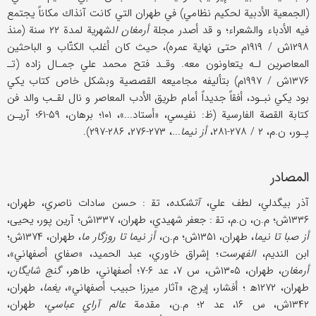
(الجمعية الأدبية لحكيم نظامي) في طهران التي كانت آنذاك مكاناً يجتمع
فيه الأدباء والشعراء؛ و قد أصدر مجلة
أرمغان ا
لشهرية لمدة ۲۲ سنة (منذ
۱۲۹۸ش / ۱۹۱۹م حتى نهاية عمره)، حيث كان أغلب الكتّاب و الباحثين
المعاصرين لـه يتعاونون معه. وقـد فتح محمد علي جمـال زاده (تـ
۱۳۷۶ش / ۱۹۹۷م) بتأليفه مجاميعه القصصية وبشكل خاص كتاب يكي
بود يكي نبـود، أفقاً جديداً أمام طريق الأدب المعاصر و نال لقـب والد فن
كتابة القصة الفارسية (ظ: نفيسي، «أستاد...»، ۱۰۱؛ برهان، ۵۹-۶۱؛ آريـن
پـور، ن.م، ۲ / ۲۷۸-۲۸۱،
أز نيما
...، ۲۷۳-۲۷۶، ۲۸۶-۲۹۷).
المصادر
آذر بيگدلي، لطف علي،
آتشكده
، تق‍ : حسن سادات ناصري، طهران،
۱۳۳۶ش؛ م.ن، ن.م، تق‍ : جعفر شهيدي، طهران، ۱۳۳۷ش؛ آرين پور، يحيى،
أز صبا تا نيما
، طهران، ۱۳۵۱ش؛ م.ن،
أز نيما تا روزگار ما
، طهران، ۱۳۷۴ش؛
ابن النديم،
الفهرست
؛ إشراق خاوري، عبد الحميد، «صفاي أصفهاني»،
أرمغان
، طهران، ۱۳۰۵ش، س ۷، عد ۶-۷؛ أصفهاني، طاهر،
گنج شايگان
،
طهران، ۱۲۷۲ه‍ ‍؛ أفشار، إيرج، «آثار ميرزا حبيب أصفهاني»،
يغما
، طهران،
۱۳۴۲ش، س ۱۶، عد ۲؛ م.ن، مقدمة
عالم آراي عباسي
، طهران،