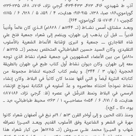
آذر، ط شهيدي، ۴۱۶، ۴۲۳، ۴۳۳-۴۳۴؛ گرجي نژاد، ۱۶-۱۷، ۱۶۸، ۲۳۵-۲۳۶؛
گوپاموي،۸۶؛ صبا، ۷۳۸، ۹۱۵-۹۱۶؛ هدايت، ۴ / ۱۵۹، ۵ / ۹۲۸، ۶ / ۱۱۷۵؛
گلچين، ۱ / ۱۴-۱۷؛ قا: گوپاموي، ۶۶۴).
وبعـد مشتاق، أسس نشـاط (تـ ۱۲۴۴ه‍ / ۱۸۲۸م) الـذي كان عالماً وأديباً
قديراً ــ قبل أن يذهب إلى طهران، وينضم إلى شعراء جمعية فتح علي
شاه القاجاري ــ جمعية و انبرى لإشاعة الأنماط الشعرية بالأسلوب
التقليدي. وكان السيد حسين الطباطبائي، المتخلص بمجمر (تـ ۱۲۲۵ه‍ /
۱۸۱۰م) من بين الأعضاء المشهورين في جمعية شعراء نشاط الذي توجه
معه إلى طهران. وكان ديوان نشاط أول كتاب طبع في طهران بالطريقة
الحجرية (بهار، ۳ / ۳۴۴). و يضم كتاب گنجينه لنشاط مجموعة من
كتاباته النثرية أيضاً و التي ألفها عندما كان كاتباً في البلاط. وكان إنشاء
نشاط نموذجاً احتذاه معاصروه و عدّ أسلوبه في الكتابة نموذج الإنشاء
الرسمي في البلاط ونمط الترسُّل في عصره (ظ: گرجي نژاد، ۱۸۶-۱۸۷؛
هدايت، ۵ / ۹۷۱، ۶ / ۱۰۵۴؛ مصاحبـي، ۱ / ۲۶۳؛ محيط طباطبائي، «يد ـ
يو»، «كا ـ كج»).
ومنذ ذلك الحين و إلى أواخر القرن ۱۳ه‍ / ۱۹م نبغ في أصفهان شعراء كانوا
مهرة في الشعر و الشاعرية وفق الأسلوب القديم. ويعـد الميـرزا نصرالله
شهاب و الميـرزا محمد علـي سـروش (تـ ۱۲۸۵ه‍( من كبار شعراء هذا