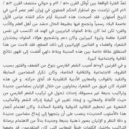
تعدّ الفترة الواقعة بين أوائل القرن ۱۰ه‍ / ۱۶م و حوالي منتصف القرن ۱۲ه‍ /
۱۸م التي تزامنت مع استقرار الحكم الصفوي في إيران أهم عصر أدبي في
تاريخ أصفهان. فقد أصبحت هذه المدينة أيام حكم الشاه عباس الأول
عاصمة البلاد رسمياً وتجمع فيها بطبيعة الحال حشد من أهل العلم والأدب
والفن؛ لكن لما كان بلاط الملوك البابريين في الهند قد اكتسب في نفس
الفترة عظمة وثروة كبيرتين وكان دعم وتشجيع هؤلاء الملوك يجتذبان
الشعراء والعلماء و الفنانين الإيرانيين إلى ذلك الصقع، فقد قامت من هذا
المنطلق علاقة خاصة بين هذه المدينة وبلاط دلهي أفضت إلى ظهور نتائج
ثقافية واجتماعية كبيرة.
و في القرنين ۹و۱۰ه‍ أصيب الشعر الفارسي بنوع من الضعف والفتور بسبب
الظروف الاجتماعية والثقافية الخاصة، وكان تكرار المضامين السابقة
والتقيد بالقوالب والمعايير الأدبية التقليدية قد أعاق حركته. و في هذه
الفترة، كان فريق من الشعراء يحاولون من خلال الإتيان بمضامين جديدة
وتراكيب بديعة غير مسبوقة، إحداث تحول في تركيب الشعر الفارسي من
حيث الألفاظ والمعاني، و إيجاد تغيير في كيفية إدراك الشعر والأساليب
الشعرية عبر تحطيم التقاليد الذوقية والفنية السائدة. وكان اهتمام أنصار
هذا «الأسلوب الحديث» ينصب على أن يتجهوا إلى إبداع مضامين جديدة
و دقة النظر و الإتيان بصور ذهنية بديعة وجديدة بدلاً من الاهتمام برصانة
التراكيب واختيار الكلمات طبقاً للمعايير التي كان المتقدمون قد وضعوا