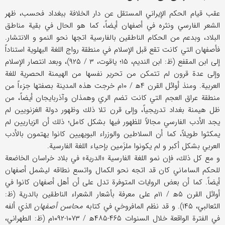
عقب قيام الحكم الإيراني المستقل عن دار الخلافة ببغداد فحسب، ظهر
الشعر الفارسي ونثره في أصفهان أيضاً، كما هو الحال في بقية مناطق
البلاد، وبدعم من الحكام الناطقين بالفارسية اتجها نحو النمو و الانتشار.
فأصفهان التي كانت تقع قبل الإسلام في منطقة رواج اللغة البهلوية استناداً
إلى ابن المقفع (ظ: ابن النديم، ۱۵؛ ياقوت، ۳ / ۹۲۵)، وبعد انتصار الإسلام
وإلى عدة قرون لم تتمكن من تحرير نفسها من الهيمنة الحصرية للغة
العربية. ومنذ أوائل القرن ۴ه‍ / ۱۰م خرجت هذه المدينة بصفتها جزءاً من
منطقة عراق العجم التي كانت تضم الري وهمذان وآذربايجان أيضاً، من
ظل هيمنة بغداد تدريجياً، وإلى قرن تلا ذلك وظهور دولة الغزنويين لم
يجد الأدب الفارسي مجالاً للظهور فيها بشكل كامل؛ ذلك أن الزياريين لم
يمكثوا طويلاً، كما أن السلاطين والوزراء البويهيين كانوا يهتمون بالأدب
العربي بشكل أكبر و لم يكونوا ملزَمين بإحياء اللغة الفارسية.
و مع كل ذلك، فإن نمو اللغة الفارسية «الدرية» في بلاد خراسان الخاضعة
للحكم الساماني كان قد اتجه نحو الكمال واتسع نطاقه ليشمل أصفهان
أيضاً. كما أن بعض الروايات المتوفرة تدل على أن أهل أصفهان كانوا في
أوائل القرن ۵ه‍ / ۱۱م على معرفة بأشعار الشعراء الناطقين بالدرية (ظ:
الثعالبي، ۱۴۵). و قد نظم المافروخي في كتابه
محاسن أصفهان
الذي ألفه
في الفترة الواقعة خلال السنوات ۴۶۵-۴۸۵ه‍ / ۱۰۷۳-۱۰۹۲م (ظ: الطهراني،