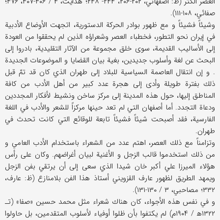
العصر الكثر (ظ: أصفهاني، ۲۰۲-۲۰۶، ۲۴۴- ۲۴۸؛ هدايت، ۴ / ۴۰۶-۴۰۷، ۴۷۶؛
صفائي، ۱۰۸-۱۱۱).
وشيئاً فشيئاً و مع ظهور بوادر الحركة الدستورية، اتجهت الأوضاع الأدبية
في إيران نحو التطور، فخطباء العصر وشعراؤه الذين لم يحققوا من العودة
إلى الأساليب القديمة، سوى خلق مجموعة من الآثار التقليدية، بادروا إلى
البحث عن لغة وأسلوب جديدين، بغية بيان القضايا و الموضوعات الجديدة
. و إن انتقال العاصمة السياسية للبلاد إلى طهران الذي كان قد تمّ قبل
ذلك بفترة طويلة وأدى إلى هجرة عدد كبير من أهل الأدب من كافة
المناطق إليها، حول هذه المدينة إلى مركز ساخن ونشيط لأفكار المجددين
ودعاة التجدد. أما أصفهان التي لم تعد حينها مركزاً للشعر والأدب في اللغة
الفارسية، فقد أصبحت شيئاً فشيئاً تابعة للوقائع التي كانت تحدث في
طهران.
وتزامناً مع ذلك العصر، اهتم عدد من الشعراء باستخدام الأدب العامي و
من ذلك استخدموا قالب الزجل و الأغنية لبيان أغراضهم. وكان على رأس
هؤلاء الميرزا علي أكبر خان شيدا الذي سعى إلى أن يرتقي بفن الزجل
ويمهد الطريق لظهور عارف القزويني أستاذ هذا الفن بلامنازع (ظ: عارف،
۳۳۲؛ مصاحبي، ۳ / ۱۳۰-۱۳۱).
و في نفس هذه الأجواء، كان هناك شعراء مثل محمد حسين «صفا» (تـ
۱۳۲۲ه‍ / ۱۹۰۴م) لم يكتفوا بأن ظلوا أوفياء لأسلوب المتقدمين، بل حاولوا