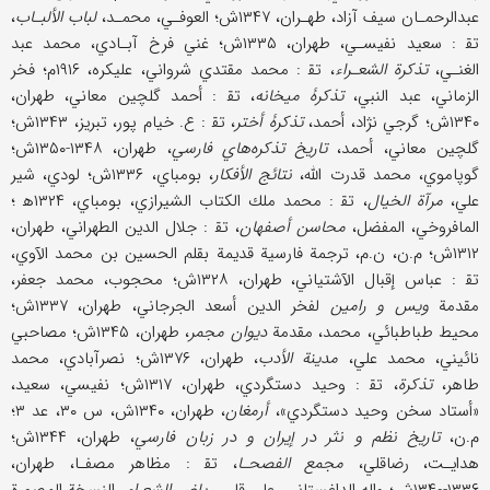
عبدالرحمـان سيف آزاد، طهـران، ۱۳۴۷ش؛ العوفـي، محمـد،
لباب الألبـاب
،
تق‍ : سعيد نفيسـي، طهران، ۱۳۳۵ش؛ غني فرخ آبـادي، محمد عبد
الغنـي،
تذكرة الشعـراء
، تق‍ : محمد مقتدي شرواني، عليكره، ۱۹۱۶م؛ فخر
الزماني، عبد النبي،
تذكرۀ ميخانه
، تق‍ : أحمد گلچين معاني، طهران،
۱۳۴۰ش؛ گرجي نژاد، أحمد،
تذكرۀ أختر
، تق‍ : ع. خيام پور، تبريز، ۱۳۴۳ش؛
گلچين معاني، أحمد،
تاريخ تذكره‌هاي فارسي
، طهران، ۱۳۴۸-۱۳۵۰ش؛
گوپاموي، محمد قدرت الله،
نتائج الأفكار
، بومباي، ۱۳۳۶ش؛ لودي، شير
علي،
مرآة الخيال
، تق‍ : محمد ملك الكتاب الشيرازي، بومباي، ۱۳۲۴ه‍ ‍؛
المافروخي، المفضل،
محاسن أصفهان
، تق‍ : جلال الدين الطهراني، طهران،
۱۳۱۲ش؛ م.ن، ن.م، ترجمة فارسية قديمة بقلم الحسين بن محمد الآوي،
تق‍ : عباس إقبال الآشتياني، طهران، ۱۳۲۸ش؛ محجوب، محمد جعفر،
مقدمة
ويس و رامين
لفخر الدين أسعد الجرجاني، طهران، ۱۳۳۷ش؛
محيط طباطبائي، محمد، مقدمة
ديوان مجمر
، طهران، ۱۳۴۵ش؛ مصاحبي
نائيني، محمد علي،
مدينة الأدب
، طهران، ۱۳۷۶ش؛ نصرآبادي، محمد
طاهر،
تذكرة
، تق‍ : وحيد دستگردي، طهران، ۱۳۱۷ش؛ نفيسي، سعيد،
«أستاد سخن وحيد دستگردي»،
أرمغان
، طهران، ۱۳۴۰ش، س ۳۰، عد ۳؛
م.ن،
تاريخ نظم و نثر در إيران و در زبان فارسي
، طهران، ۱۳۴۴ش؛
هدايـت، رضاقلي،
مجمع الفصحـا
، تق‍ : مظاهر مصفـا، طهران،