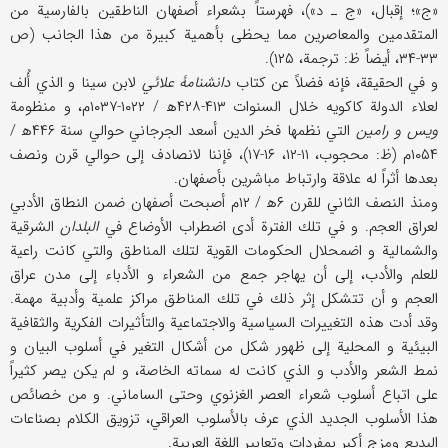
«ج»؛ إقبال، «ج ـ د»)، فهرستاً بشعراء أصفهان الناطقين بالفارسية من
المتقدمين والمعاصرين مما يحظى بأهمية كبيرة من هذا الجانب (ص
۳۳-۳۴، أيضاً ظ: ترجمة، ۱۲۵).
و في الحقيقة، فإنه فضلاً عن كتاب
دانشنامۀ علائي
لابن سينا و الذي أُلف
لعلاء الدولة كاكويه خلال السنوات ۴۱۳-۴۲۸ه‍ / ۱۰۲۲-۱۰۳۷م، و منظومة
ويس و رامين
التي نظمها فخر الدين أسعد الجرجاني حوالي سنة ۴۴۶ه‍ /
۱۰۵۴م (ظ: محجوب، ۱۱-۱۲، ۱۶-۱۷)، فإننا لانصادف إلى حوالي قرن ونصف
بعدها أثراً له علاقة وارتباط مباشرين بأصفهان.
ومنذ النصف الثاني للقرن ۶ه‍ / ۱۲م أصبحت أصفهان ضمن النطاق الأدبي
لعراق العجم. و في تلك الفترة أدى اضطراب الأوضاع في
البلدان
الشرقية
والشمالية و اضمحلال الحكومات القوية لتلك المناطق والتي كانت راعية
للعلم والأدب، إلى أن يهاجر جمع من الشعراء و الأدباء إلى مدن عراق
العجم و أن تتشكل إثر ذلك في تلك المناطق مراكز علمية وأدبية مهمة.
وقد أدت هذه التغييرات السياسية والاجتماعية والتأثيرات الفكرية والثقافية
البيئية و المحلية إلى ظهور شكل من أشكال التغير في أسلوب البيان و
نمط الشعر والأدب و الذي كانت له سماته الخاصة، و لم يكن يصر كثيراً
على اتباع أسلوب شعراء العصر الغزنوي وحتى الساماني. و من خصائص
هذا الأسلوب الجديد الذي عرف بالأسلوب العراقي، تزويق الكلام بصناعات
البديع ومزج أكبر بمفردات وتعابير اللغة العربية.