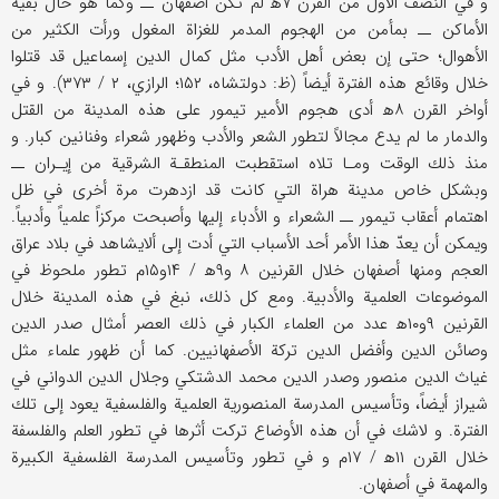
و في النصف الأول من القرن ۷ه‍ لم تكن أصفهان ــ وكما هو حال بقية
الأماكن ــ بمأمن من الهجوم المدمر للغزاة المغول ورأت الكثير من
الأهوال؛ حتى إن بعض أهل الأدب مثل كمال الدين إسماعيل قد قتلوا
خلال وقائع هذه الفترة أيضاً (ظ: دولتشاه، ۱۵۲؛ الرازي، ۲ / ۳۷۳). و في
أواخر القرن ۸ه‍ أدى هجوم الأمير تيمور على هذه المدينة من القتل
والدمار ما لم يدع مجالاً لتطور الشعر والأدب وظهور شعراء وفنانين كبار. و
منذ ذلك الوقت ومـا تلاه استقطبت المنطقـة الشرقية من إيـران ــ
وبشكل خاص مدينة هراة التي كانت قد ازدهرت مرة أخرى في ظل
اهتمام أعقاب تيمور ــ الشعراء و الأدباء إليها وأصبحت مركزاً علمياً وأدبياً.
ويمكن أن يعدّ هذا الأمر أحد الأسباب التي أدت إلى ألايشاهد في بلاد عراق
العجم ومنها أصفهان خلال القرنين ۸ و۹ه‍ / ۱۴و۱۵م تطور ملحوظ في
الموضوعات العلمية والأدبية. ومع كل ذلك، نبغ في هذه المدينة خلال
القرنين ۹و۱۰ه‍ عدد من العلماء الكبار في ذلك العصر أمثال صدر الدين
وصائن الدين وأفضل الدين تركة الأصفهانيين. كما أن ظهور علماء مثل
غياث الدين منصور وصدر الدين محمد الدشتكي وجلال الدين الدواني في
شيراز أيضاً، وتأسيس المدرسة المنصورية العلمية والفلسفية يعود إلى تلك
الفترة. و لاشك في أن هذه الأوضاع تركت أثرها في تطور العلم والفلسفة
خلال القرن ۱۱ه‍ / ۱۷م و في تطور وتأسيس المدرسة الفلسفية الكبيرة
والمهمة في أصفهان.