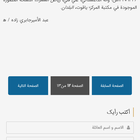
۱۳۳۶-۱۳۴۰ش؛ واله الداغستاني، علي قلي،
رياض الشعراء
، النسخة المصورة
الموجودة في مكتبة المركز؛ ياقوت،
البلدان
.
عبد الأميرجابري زاده / ه‍
الصفحة السابقة
الصفحة
۱۲
من۱۳
الصفحة التالیة
أکتب رأیك