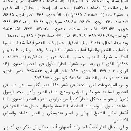
الشهرستاني، المتخلص بـ «أسير» (تـ بعد ۱۰۴۵ه‍ / ۱۶۳۵م)، الميـرزا محمد
علـي صائب (تـ ۱۰۸۱ه‍ / ۱۶۷۰م) و محمد ابن إسحاق البخارائي، المتخلص
بـ «شوكـت» (تـ ۱۱۰۷ه‍ / ۱۶۹۵م) (ظ: الأوحدي، ۴۳۹؛ نصرآبادي، ۹۵-۹۶،
۲۱۷-۲۱۸، ۲۳۰؛ لودي، ۷۵-۷۶، ۸۸-۸۹؛ سرخوش، ۶۲-۶۵؛ واله، ۴۴۷، ۴۶۶؛
حزين، ۱۶۲-۱۶۴؛ آذر، ط سادات ناصري، ۱۲۰-۱۲۷، ۹۲۳، ۱۰۵۱-۱۰۵۳؛
گوپاموي،۴۷، ۳۸۶-۳۸۷، ۴۰۸-۴۱۰؛ غني، ۱۳؛ صفا، ۵(۲) / ۹۶۵ وما بعدها).
وبطبيعة الحال، فقد كان في أصفهان خلال ذلك العصر أيضاً شعراء التزموا
بالأسلوب القديم واقتفوا أسلوب شعراء القرنين ۸ و۹ه‍ ، و فـي طليعتهـم
الحكيـم شـرف الـديـن حسـن، المتخلـص بـ «شفائي» (تـ ۱۰۳۷ه‍ /
۱۶۲۸م) الذي كان يعد من شعراء الطراز الأول في العصر الصفوي (ظ:
الرازي، ۲ / ۴۲۹؛ الأوحدي، ۵۸۵؛ فخر الزماني، ۵۲۳-۵۲۵؛ نصر آبادي،
۲۱۱-۲۱۲؛ آذر، نفس الطبعة، ۹۵۰-۹۵۱؛ گوپاموي، ۹۷۳-۹۷۴).
و من الموضوعات التي تلاحظ في شعر هذا العصر أكثر مما هي عليه في
العصور السابقة هو نظم المراثي ومدح علماء الدين وأهل بيت الرسول
(ص)، و هو ما يشكل شطراً كبيراً من دواوين شعراء العصر الصفوي. كما
يشاهد تناول الموضوعات الخاصة بالفلسفة والعرفان خلال هذه الفترة فى
أشعار أمثال الشيخ البهائي و المير فندرسكي و المير الداماد والفيض
الكاشاني.
و في مجال النثر أيضاً، فقد ربّت أصفهان أدباء يمكن أن نذكر من أهمهم: