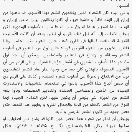
أسسها.
و في البدء كان الشعراء الذين ينظمون الشعر بهذا الأسلوب قد ذهبوا من
إيران إلى الهند غالباً و عاشوا فيها، أو كانوا يتنقلون بيـن مـدن إيـران و
الهنـد؛ لـذا اشتهـر هـذا النـوع مـن النـظـم بـ «الأسلوب الهندي». لكن
ينبغي الالتفات إلى أنه قبل ذلك بقرن، أو قرنين وبعد أن كانت الأساليب
القديمة قد بلغت كمالها في القرن ۸ه‍ ، حاول شعراء مثل الجامي وبابا
فغاني وآخرين من شعراء القرنين ۹و۱۰ه‍ خلق نوع من التغيير في أسلوب
الشعر وسياقه و الإبداع في التعابير والمضامين. ويمكن أن نجد أول
مظاهر هذا الأسلوب الشعري في أشعار هؤلاء الشعراء. و على الرغم من أن
الأسلوب المعروف بالهندي كان يعد من وجهة نظر نقاد الشعر التقليديين
نوعاً من الابتداع وانحرافاً عن أسلوب شعراء السلف، و كذلك على الرغم من
أن بعض أتباع هذا الأسلوب بالغوا في استخدام التشبيهات والاستعارات
البعيدة عن الذهن والمضامين المعقدة والتعابير المصطنعة ونأوا بلغة
الشعر عن الميزة التي ينبغي أن يكون عليها، لكن النماذج الجيدة لهذا
النوع من الشعر لاتخلو من الرقة والجمال الفني؛ و بظهور هذا النمط، فتح
فصل جديد في تاريخ الشعر الفارسي و أدبه.
وينبغي أن نذكر من شعراء هذا العصر الذين كانوا قد ولدوا فـي أصفهان، أو
سكنوا فيهـا: زلالي الخـوانسـاري (تـ ح ۱۰۲۵ه‍ / ۱۶۱۶م)، جلال