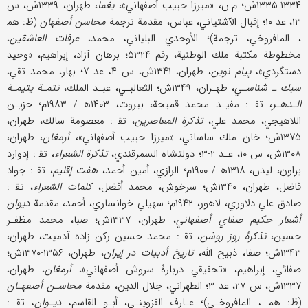
۱۳۳۴-۱۳۳۵ش؛ م.ن، «ميرزا حبيب أصفهاني»،
يغما
، طهران، ۱۳۳۹ش، س
۱۳، عد ۱۰؛ إقبال الآشتياني، عباس، مقدمة ترجمة
محاسن أصفهان
(ظ: هم‍
، المافروخي، ترجمة)؛ الأوحدي البلياني، محمد،
عرفات العاشقين
،
مخطوطة مكتبة ملك الوطنية، رقم ۵۳۲۴؛ برهان آزاد، إبراهيم، «وحيد
دستگردي»،
پيام نوين
، طهران، ۱۳۴۱ش، س ۴، عد ۷؛ بهار، محمد تقي،
سبك ـ شناسـي
، طهـران، ۱۳۴۹ش؛ الثعالبـي، عبـد الملك،
تتمـة يتيمـة
الـدهـر
، تق‍ : مفيـد محمد قميحة، بيروت، ۱۴۰۳ه‍ / ۱۹۸۳م؛ حزيـن
اللاهيجي، محمد علي،
تذكرة المعاصرين
، تق‍ : معصومة سالك، طهران،
۱۳۷۵ش؛ خان ملك ساساني، «ميرزا حبيب أصفهاني»،
أرمغان
، طهران،
۱۳۰۸ش، س ۱۰، عـد ۲-۳؛ دولتشاه السمرقندي،
تذكرة الشعراء
، تق‍ : إدوارد
براون، ليدن، ۱۳۱۸ه‍ / ۱۹۰۰م؛ الرازي، أمين أحمد،
هفت إقليم
، تق‍ : جواد
فاضل، طهران، ۱۳۴۰ش؛ سرخوش، محمد أفضل،
كلمات الشعراء
، تق‍ :
صادق علي دلاوري، لاهور، ۱۹۴۲م؛ سهيلي خوانساري، أحمد، مقدمة
ديوان
أشعار حكيم صفاي أصفهاني
، طهران، ۱۳۳۷ش؛ صبا، محمد مظفـر
حسين،
تذكرۀ
روز روشن
، تق‍ : محمد حسين ركن زاده آدميت، طهران،
۱۳۴۳ش؛ صفا، ذبيح الله،
تاريخ أدبيات در إيران
، طهران، ۱۳۵۶-۱۳۷۰ش؛
صفائي، إبراهيم، «تحقيقي دربارۀ سروش أصفهاني»،
أرمغان
، طهران،
۱۳۳۷ش، س ۲۷، عد ۳؛ الطهراني، جلال الدين، مقدمة
محاسـن أصفهـان
(ظ: هم‍ ، المافروخـي)؛ عـارف القزوينـي، أبـو القاسم،
ديـوان
، تق‍ :