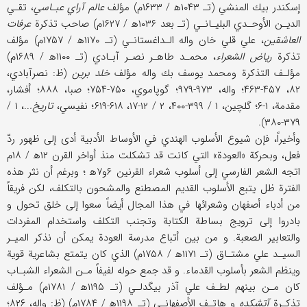
إسكندر بيك المنشي (تـ ۱۰۴۳ه‍ / ۱۶۳۳م) مؤلف
عالم آراي عبـاسي
، تقـي
الديـن الأوحـدي البليـانـي (تـ بعد ۱۰۳۶ه‍ / ۱۶۲۷م) صاحب تذكرة
عرفات
العاشقين
، علي قلي خان واله الـداغستانـي (تـ ۱۱۷۰ه‍ / ۱۷۵۷م) مؤلف
تذكرة
رياض الشعراء
، محمـد طاهـر نصـر آبـادي (تـ ۱۱۰۰ه‍ / ۱۶۸۹م)
مؤلـف التذكرة ومحمد يوسف بك واله مؤلف
خلد برين
(ظ: نصرآبادي،
۸۲، ۴۵۷-۴۶۳؛ واله، ۹۷۳-۹۷۹؛ گوپاموي، ۷۵۰-۷۵۴؛ صبا، ۸۸۸؛ أفشار،
مقدمة، ۱-۶؛ گلچين، ۱ / ۳۹۹-۴۰۰، ۲ / ۱۲-۱۷، ۶۱۸-۶۱۹؛ نفيسي،
تاريخ.
..، ۱ /
۳۷۹-۳۸۰).
وأخيراً، فإن شيوع الأسلوب الهندي في الأوساط الأدبية أدى إلى ظهور ردّ
فعل، وبحركة «العودة» التي كانت قد تشكلت منذ أواخر القرن ۱۲ه‍ / ۱۸م
اتجه الشعر الفارسي إلى أسلوب شعراء القرنين ۶و۷ه‍ ؛ وبرغم أن نثر هذه
الفترة ظل يتبع الأسلوب القديم المصطنع والمشحون بالتكلف، لكن فريقاً
من أدباء أصفهان وشعرائها في هذا المجال أيضاً سعوا إلى خلق تحول و
بادروا إلى ترويج بساطة الكتابة وتجنب التكلف واستخدام المفردات
والتعابير الصعبة. و من بين أتباع مدرسة العودة يمكن أن نذكر الميـر
السيـد علي مشتـاق (تـ‍ ۱۱۷۱ه‍ / ۱۷۵۸م) الذي كان يتمتع بشاعرية قوية
وينظم الشعر بأسلوب القدماء. و قد جمع حوله لفيفاً مـن الشعراء الشبـاب
كان مـن بينهم لطـف علي آذر بيگدلـي (تـ ۱۱۹۵ه‍ / ۱۷۸۱م) مـؤلف
تذكـرة
آتشكده
و هاتـف الأصفهانـي (تـ ۱۱۹۸ه‍ / ۱۷۸۴م) (ظ: واله، ۸۲۶؛