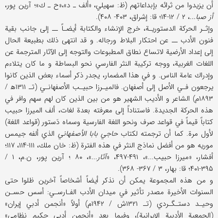
أن يزيدوا من ثرائه بإبداعاتهم (ظ: سهيلي، «ألف ـ د»،«ح ـ ك»؛ آرين پور،
أز صبا..
.، ۲ / ۱۲-۱۴؛ قا: إشراق، ۴۰۳- ۴۰۸).
وإثـر الحركة الدستوريـة، خرج الإنشاء والكتابة أيضـاً ــ إلى جانب بقية
فنون الأدب ــ عن احتكار البلاط ورجاله. و قد انتهى ذلك بطبيعة الحال
إلى إعداد الأرضية لاتساع نطاق المطبوعات والتوجه إلى الآثار المترجمة عن
اللغات الغربية، ووجه تركيبة النثر الفارسي نحو البساطة و ما كان يتلاءم
وإدراك عامة الناس. و في هذا المضمار، يجدر ذكر أسماء بعض الذين كانوا
يرجعون فـي الأصل إلى أصفهان. فالميـرزا حبيـب الأصفهانـي (تـ ۱۳۱۱ه‍ /
۱۸۹۳م) الشاعر و الأديب الشهير هو من بين الذين كان لهم سهم وافر في
هذه الحركة الجديدة. فاستناداً إلى معرفته بعدة لغات، ألف الميرزا حبيب
كتاباً قيماً في قواعد صرف ونحو اللغة الفارسية وسماه دَستور (قواعد اللغة)
لأول مرة. كما أن ترجمته لكتاب
حاجي بابا الأصفهاني
الذي ألفه جيمس
موريه هو من أفضل نماذج النثر في هذه الفترة (ظ: خان ملك، ۱۱۱-۱۱۴، ۱۱۷؛
أفشار، «ميرزا حبيب...»، ۴۹۱-۴۹۷، «
آثار
...»، ۸۰ ؛ آرين پور، ن.م، ۱ /
۳۹۵-۴۰۱؛ قا: بهار، ۳ / ۳۶۷- ۳۶۸).
و من هذه المجموعة يمكن أن نذكر أيضاً أشخاصاً آخرين ظلوا حتى
السنوات الأخيرة مصدر تأثير في ميدان الأدب الفـارسـي: أسس حسـن
وحيـد دستـگـردي (تـ ۱۳۲۱ش / ۱۹۴۲م) أولاً «أنجمن أدبي إيران»
(الجمعية الأدبية الإيرانية)، وفيما بعد «أنجمن أدبي حكيم نظامي»