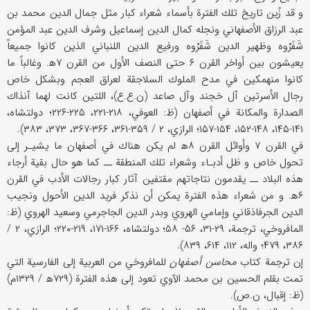
و قد زُين تاريخ تلك الفترة بأسماء شعراء كبار مثل جمال الدين محمد بن
عبد الرزاق الأصفهاني ونجله كمال الدين إسماعيل وشرف الدين عبد المؤمن
شَفَرْوه وظهير الدين شَفَرْوه ورفيع الدين اللنباني الذين كانوا جميعاً
يعيشون بين أواخر القرن ۶ حتى النصف الأول من القرن ۷ه‍. وغالباً ما
كانوا منهمكين في مدح الملوك السلاجقة لعراق العجم وبشكل خاص
رجال الأسرتين آل خجند وآل صاعد (ن.ع.ع)، اللتين كانت لهما آنذاك
الصدارة والمكانة في أصفهان (ظ: العوفي، ۲۱۸-۲۲۱، ۲۲۵-۲۲۶؛ دولتشاه،
۱۴۱-۱۴۵، ۱۴۸-۱۵۲، ۱۵۴-۱۵۷؛ الرازي، ۲ / ۳۵۹-۳۶۱، ۳۶۶-۳۶۷، ۳۷۳، ۳۸۳).
في القرن ۷ وأوائل القرن ۸ه‍ لم يكن هناك في أصفهان ما يشيـر إلى
تحول خاص و ظل أدبـاء وشعراء تلك المنطقة ــ كما هو حال بقية أرجاء
هذه البلاد ــ يقدمون نتاجاتهم مقتفين آثار كبار رجالات الأدب في القرن
۶ه‍. و من شعراء هذه الفترة يمكن أن نذكر فريد الدين الأحول ونجيب
الدين الجرفاذقاني وإمامي الهروي وبدر الدين الجاجرمي وسعيد الهروي (ظ:
المافروخي، ترجمة، ۲۹-۳۱، ۵۶- ۵۸؛ دولتشاه، ۱۶۶-۱۷۱، ۲۱۹-۲۲۰؛ الرازي، ۲ /
۳۸۶، ۴۷۹؛ واله، ۱۱۲، ۶۱۴، ۸۳۹).
إن ترجمة كتاب
محاسن أصفهان
للمافروخي من العربية إلى الفارسية التي
تمت بقلم الحسين بن محمد الآوي تعود إلى هذه الفترة (۷۲۹ه‍ / ۱۳۲۹م)
(ظ: إقبال، ن.ص).