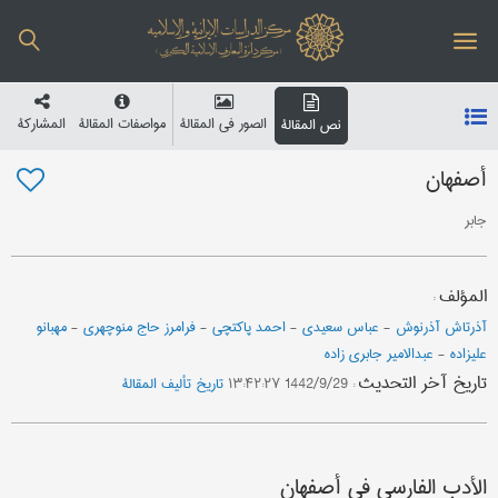
الصور في المقالة
مواصفات المقالة
المشارکة
نص المقالة
أصفهان
جابر
المؤلف
:
آذرتاش آذرنوش
-
عباس سعیدي
-
احمد پاکتچی
-
فرامرز حاج منوچهری
-
مهبانو
علیزاده
-
عبدالامیر جابری زاده
تاریخ آخر التحدیث
:
1442/9/29 ۱۳:۴۲:۲۷
تاریخ تألیف المقالة
الأدب الفارسي في أصفهان