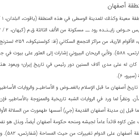
منطقة أصفهان
قة معينة وكذلك للمدينة الوسطى في هذه المنطقة (ياقوت،
البلدان
ن له على مدى آلاف السنين دور رئيس في تاريخ إيران؛ ويعود هذا ال
يرو، ۶).
تاريخ أصفهان ما قبل الإسلام بالغمـوض و الأساطيـر والروايات الأساطيري
ر (الأصفهاني، ۱۴۲). كما قيل إن مدينة أصفهان القديمة (جي) أسسها طهمورث من ال
يّن كاوه قائداً عاماً لجيشه ومنحه حكومة أصفهان أيضاً، وبذل هو نفسه جهو
وبمرور ا