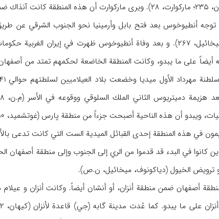
منطقة كانت آنذاك ضمن حدود مرزبانية سوس (ن.ص).
أواسط القرن ۲ ق.م توجه أنطيوخوس بعد فتح بابل وأرمينيا نحو الجنوب الشرق
غابي (جي) (دياكونوف، ميخائيل، ۲۶۷). و بعد وفاة أنطيوخوس ظهرت في إ
نيات، ويبدو أن هذه الناحية أصبحت جزءاً من منطقة پارس (غوتشميد، ۵۰-۵۱).
رويض الخيول (دياكونوف، ميخائيل، ن.ص).
 ما يبدو. كما عُدت مدينة گابه (جي) قاعدة لأنزان (كيهان، ۲ / ۴۱۳؛ أيضاً ظ: الأصفهاني، ۷؛