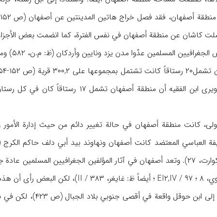
ن عدّوا مدن يزد ونايين وأردكان (ظ: م.ن، ۵۸۲) وميبذ (ياقوت، ن.م، ۴ / ۷۱۱) أيضاً ضمن مدن منطقة أصفهان.
الأولى، كانت منطقة أصفهان في حالة تغيير دائم من حيث إدارة الأم
و يعدها أبو الفداء است