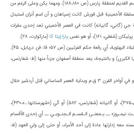
البكري رأى أن أصفهان تعود لپارس (ظ: شفارتس، ۵۸۳). و عد هرتسفلد أيضاً أنشان، أو أنزان الاسم القديم لمنطقة پارس (ص ۱۸۸،۱۸۰). ومهما يكن وعلى الرغم من
س في العصر الأخميني (ماركوارت، ۲۹)، لكن كون قاعدة السلطة الأخمينية قبل قورش كانت إسپاهان و أن اسم أنزان استبدل
 جي (گابي، گابيانه) كانت في العصر الأخميني تعد إحدى مقرات
پارا إيتا كا
(ماركوارت، ۲۸).
و من جانب آخر، يرى ابن خرداذبه أن أصفهان وجميع منطقة الجبال كانت في الماضي تعود إلى البلاد البهلوية، أي رقعة حكم الفرثيين (ص ۵۷؛ قا: فن دريابل، ۴۵).
ً (رزم آرا، ۱) هي نفسها منطقة الجبال (ميديا الكبرى) و بالنتيجة، يعد منطقة أصفهان جزءاً منها (ظ: شفارتس،
و في أواخر العصر الأشكاني، كان لمنطقة أصفهان ملك مستقل يدعى شاذساپور (ماركوارت، ۲۹). و في أواخر القرن ۳ ق.م وبداية العصر الساساني قتل أردشير خلال
وخلال العصر الساساني، فإن هذه المنطقة التي كانت قاعدتها تدعى گابي (دياكونوف، ميخائيل،۳۷۵)، أو گابيانه (شفارتس، ۵۸۲) أو گي («شهرستانها...»،۴۳۰)،
ق التسع عشرة في «كوسـت نيمـروز» ــ بـمعنـى الـقسـم الـجنـوبـي ــ أي إحدى الأقسام
لفترة كانت بحد تُسند معه إدارتها عادة إلى أحد الأمراء، أو حتى إلى ولي العهد (ظ: