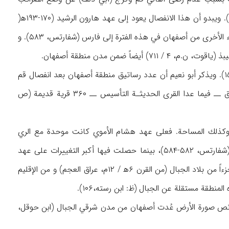
ورغبتهم في الانفصال عن منطقة أصفهان، فقد فصل خراج هاتين المدينتين عن أصفهان (ص ۱۵۲). ويبدو أن هذا الانفصال يعود إلى عهد هارون الرشيد (۱۷۰-۱۹۳ه‍(
)ماركوارت، ۲۷). و قد انفصلت كاشان عن منطقة أصفهان في نفس الفترة، كما انضمت بعض الأجزاء الأخرى من أصفهان في هذه الفترة إلى فارس (شفارتس، ۵۸۳). و
يقول ابن رسته إن أصفهان تشمل۲۰ رستاقاً كانت تشتمل بمجموعها على ۳۰۰,۲ قرية (ص ۱۵۲-۱۵۴). ويذكر أبو نعيم أن عدد رساتيق منطقة أصفهان بعد انفصال قم
كان ۲۳ رستاقاً (۱ / ۱۴). ويرى ابن الفقيه أن منطقة أصفهان تشمل ۱۷ رستاقاً كان في كل رستاق ــ فيما عدا القرى الحديثـة التأسيس ــ ۳۶۰ قرية قديمة (ص
ور وكذلك المساحة. فعلى عهد هشام الأموي كانت موحدة مع الري
وقومس، وعلى عهد الخليفة العباسي المعتضد كانت أصفهان ونهاوند بيد أبي دلف حاكم الكرج (شفارتس، ۵۸۲-۵۸۴)، بينما حصلت فيها أكبر التغييرات على عهد
هارون الرشيد (ن.ص؛ ماركوارت، ۲۷). وتعد أصفهان في آثار المؤلفين الجغرافيين المسلمين عادة جزءاً من بلاد الجبال (من القرن ۶ه‍ / ۱۲م، عراق العجم) و من الإقليم
ناداً إلى ابن حوقل واقعة في أقصى جنوبي بلاد الجبال (ص ۴۲۳)، لكن في نص صورة الأرض عُدت أصفهان من مدن شرقي الجبال (ابن حوقل،