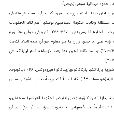
ي عن طريق إكباتان بهدف احتلال پرسيپوليس، لكنه توفي عقب هزيمته في
يران الغربية حكومات مستقلة وكانت حكومة العيلاميين بوصفها أهم تلك الحكومات
تتمتع باستقلال قبل حكمه أيضاً على ما يبدو، وكانت المنطقة الخاضعة لحكمهم تمتد من أصفهان حتى الخليج الفارسي (م.ن، ۲۶۷- ۲۶۸). ثم و في حوالي ۱۵۵ ق.م
احتل الفرثيون على عهد سلطنة مهرداد الأول ميديا وخضعت بلاد العيلاميين لسلطتهم حوالي ۱۴۱ ق.م على ما يبدو. و إن ما هو معلوم هو أن هذه البلاد فتحت
بكاملها بأيدي الفرثيين بعد هزيمة دميتريوس الثاني الملك السلوقي ووقوعه في الأسر (م.ن، ۲۶۸-۲۷۰). و منذ ذلك الحين فما بعد، لايشاهد اسم لپارتاكنا في
المقيمون في هذه المنطقة إحدى القبائل الميدية الست التي كانت تدعى بالأشورية پارتاككو، پارتاكاتو وپاريتاكانو (هيرودوتس، ۴۶ ؛ دياكونوف،
ميخائيل، ۶۶). وهؤلاء الذين كانوا في البدء قد قدموا من الري إلى الجنوب وإلى منطقة أصفهان الحالية (هرتسفلد، ۱۹۳)، كانوا غالباً فلاحين وأصحاب ماشية ويعملون
و من جهة أخرى، عُدت منطقة أصفهان ضمن منطقة أنزان، أو أنشان أيضاً. وكانت أنزان و عيلام منذ بداية القرن ۷ ق.م وحتى انقراض الحكومة العيلامية متحدتين،
دايرة المعارف
...، ۱ / ۱۶۲). كما أن