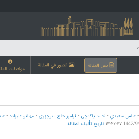
ت
الصور في المقالة
نص المقالة
مواصفات المقا
-
-
-
-
عباس سعیدي
احمد پاکتچی
فرامرز حاج منوچهری
مهبانو علیزاده
عبد
تاریخ تألیف المقالة
1442/9/29 ۱۳: