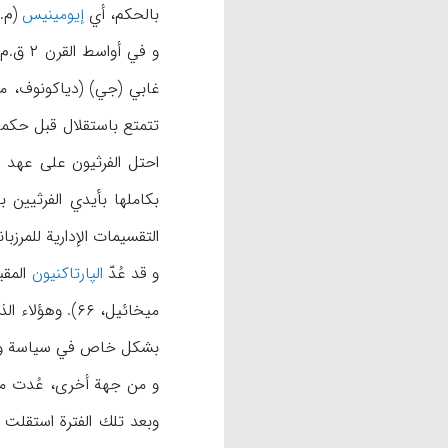
بالحكم، أي
إيومينيس
(م.ن، ۲۳۵؛ ماركوارت، ۲۸). ويرى ماركوارت أن هذه ال
و في 
التقسيمات الإدارية للمرزبا
و قد عُدّ
الپارتاكنيون
بشكل خاص في سياسة و ت
وبعد تلك الفترة استقلت أنزان على