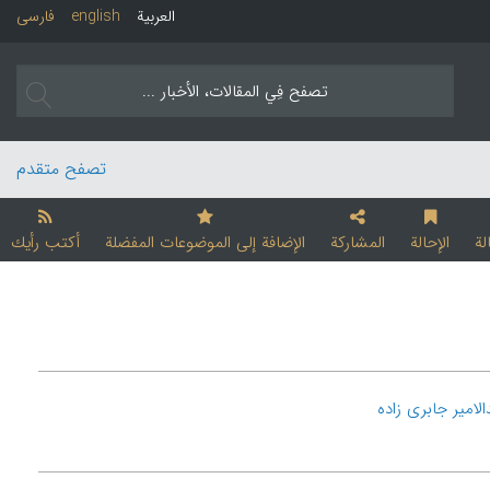
العربیة
english
فارسی
تصفح متقدم
لة
الإحالة
المشارکة
الإضافة إلی الموضوعات المفضلة
أکتب رأیك
الامیر جابری زاده