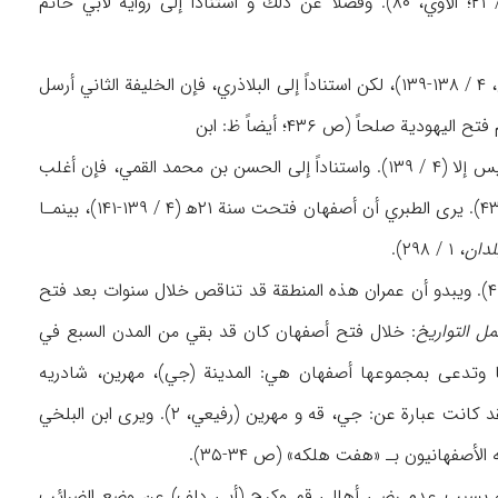
أما إذا قطعت الرأس فسيسقط كلا الجناحين، فابدأ بالرأس ! (۴ / ۱۴۲؛ أيضاً ظ: أبو نعيم، ۱ / ۲۱؛ الآوي، ۸۰). وفضلاً عن ذلك و استناداً إلى رواية لأبي حاتم
وفي سنة ۲۱ه‍ بعث الخليفة الثاني بعبد الله بن عبد الله و هو من زعماء الأنصار إلى أصفهان (الطبري، ۴ / ۱۳۸-۱۳۹)، لكن استناداً إلى البلاذري، فإن الخليفة الثاني أرسل
الفقيه، ۳۱۱). ويرى الطبري أن هذا الخبر غير صحيح ويقول إن عبد الله بن بديل كان آنذاك طفلاً ليس إلا (۴ / ۱۳۹). واستناداً إلى الحسن بن محمد القمي، فإن أغلب
مناطق أصفهان فتحت على يد أبي موسى الأشعري عنوةً وقهراً (ص ۲۵؛ أيضاً ظ: البلاذري، ۴۳۷- ۴۳۸). يرى الطبري أن أصفهان فتحت سنة ۲۱ه‍ (۴ / ۱۳۹-۱۴۱)، بينمـا
لدان
، ۱ / ۲۹۸).
و قد ذكر أن مجموع جزية وخراج أهل أصفهان في السنة الأولى للفتح كان ۴۰ ألف درهم (الآوي، ۴۹). ويبدو أن عمران هذه المنطقة قد تناقص خلال سنوات بعد فتح
ل التواريخ
: خلال فتح أصفهان كان قد بقي من المدن السبع في
 بعضها وتدعى بمجموعها أصفهان هي: المدينة (جي)، مهرين، شادريه
(سارويه)، درام، قه، كهنه (كهته، أو كهثه) و جار (ص ۵۲۵). أما المدن الباقية عند فتح أصفهان فقد كانت عبارة عن: جي، قه و مهرين (رفيعي، ۲). ويرى ابن البلخي
أصفهانيون بـ «هفت هلكه» (ص ۳۴-۳۵).
 فإنه بسبب عدم رضى أهالي قم وكرج (أبي دلف) عن وضع الضرائب