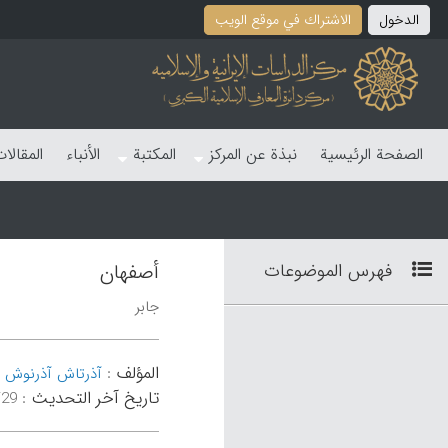
الدخول
الاشتراك في موقع الویب
الصفحة الرئیسیة
نبذة عن المرکز
المکتبة
الأنباء
المقالا
فهرس الموضوعات
أصفهان
جابر
المؤلف
-
:
آذرتاش آذرنوش
تاریخ آخر التحدیث
:
۴۲:۲۷