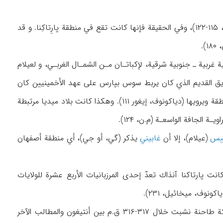
وكانت منطقة أصفهان في العصر القديم من المناطق الاثني عشرة لبلاد الميديين (دياكونوف، إيغور، ۱۱۵-۱۲۲)، وفي الحقيقة فإنها كانت تقع في منطقة پارِتاكِنا. و قد
(دياكونوف، إيغور، ۱۱۱) كانت متاخمة بجهة شمالية غربية ـ جنوبية شرقية، لإكباتـان مـن الشمـال الغربـي، و لعيلام
اطق الصحراوية لفارس (پرسيد) من الجنوب الشرقي (م.ن، ۱۲۲). و إن الطريق القديم الذي كان يربط سوس بپارس على عهد الأخمينيين كان
يمر من هذه المنطقة (غايغر،II / ۴۷۵). وكان زاينده رود يقع في القسم الشمال الغربي من هذه المنطقة ويرويها (دياكونوف، إيغور ۱۱۱). وهكذا كانت بلاد ميديا مرتبطة
لجافة الواسعـة (م.ن، ۱۲۴).
ييس
(عيلام)، إلا أن
غابيني
يذكر (گي، أو جي)، أي منطقة أصفهان
كندر بلاد ميديا عن طريق بابل وعيلام وپارس وپارتاكنا (دياكونوف، إيغور، ۵۴۵). وكانت پارتاكنا آنذاك تعدّ إحدى المرزبانيات الأربع عشرة للولايات
وعقب وفاة الإسكندر كانت پارتاكنا من ساحات حروب خلفائه على السلطة، و من ذلك أن معركة طاحنة نشبت خلال ۳۱۷-۳۱۶ ق.م بين أنتيغون والمطالب الآخر