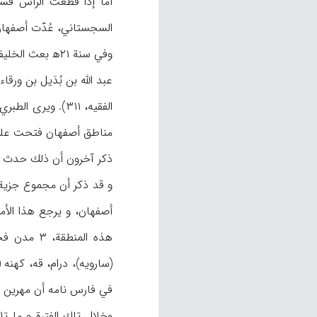
السجستاني، عُدّت أصفهان
عبد الله بن بُدَيل بن ورقاء الخزاعي إلى أصفهان في ۲۳ه‍ ، ففتح عبد ا
ذكر آخرون أن ذلك حدث خلال سنتـي ۲۳و۲۴ه‍ (ابن الفقيه، ن.
أصفهان، و يرجع هذا الأمر
هذه المنط
في فارس نامه أن مهرين اسم
وخلال تلك الفترة و ما 