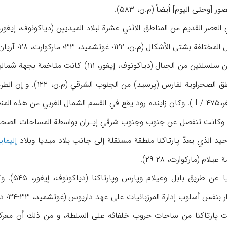
[وحتى اليوم] أيضاً (م.ن، ۵۸۳).
ال (م.ن، ۱۲۲؛ غوتشميد، ۳۳؛ ماركوارت، ۲۸؛ آريان، ۱۸۰).
ومنطقة پارتاكنا الواقعة بين سلسلتين من الجبال 
من الجنوب الغربي وللمن
وكانت تنفصل عن جنوب وجنوب شرقي إيـران بواسطة المساحات الصحراويـة ا
حيد الذي يعدّ پارتاكنا منطقة مستقلة إلى جانب بلاد ميديا وبلاد
إليما
ام (ماركوارت، ۲۸-۲۹).
هاجم الإس
سلوب إدارة المرزبانيات على عهد داريوس (غوتشميد، ۳۳-۳۴؛ دياكونوف، ميخائيل، ۲۳۱).