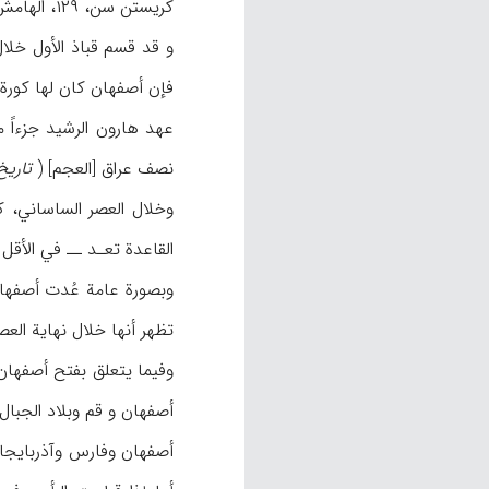
كريستن سن، ۱۲۹، الهامش).
فإن أصفهان كان لها كورة 
نصف عراق [العجم] (
تاريخ
القاعدة تعـد ــ في الأقل أ
وبصورة عامة عُدت أصفهان 
تظهر أنها خلال نهاية العصر
وفيما يتعلق بفتح أصفهان
أصفهان وفارس وآذربايجان