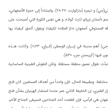
و قد قسم قباذ الأول خلال فترة سلطنته (۴۹۹-۵۳۱ م) منطقة أصفهان إلى قسمين (محافظتين): گي(جي) و تيمره (ماركوارت، ۲۷-۲۸). واستناداً إلى حمزة الأصفهاني،
اسم «أستان إيرانو ثارث كواذ»، و هي نفس الكورة التي أصبحت على
؛ أيضاً ظ: ماركوارت، ۲۲۸، الهامش). ويعدّ حمد الله المستوفي أصفهان «دارَ الملك» لكيقباذ ويقول: ألحق كيقباذ بها
وخلال العصر الساساني، كانت منطقة أصفهان تعد أحد المراكز الزراعية المهمة و كانت قاعدتها (جي) أهم مدينة في إيـران الوسطى (فـراي، ۱۱,۲۳). وكانت هـذه
ن فيها (كريستن سن، ۵۳۰).
، وعدّت طوال عصور منطقة مستقلة. ولكن النقوش الطينية الساسانية
مختلفة. وبطبيعة الحال، فإن واحداً من أهداف المسلمين كان فتح
خراسان عن طريقها (شپولر، ۲۴۸). و من ناحية أخرى يقول الطبري، إن الخليفة الثاني عمر عندما استشار الهرمزان بشأن فتح
صفهان هي الرأس، فإن قطعت أحد الجناحين فسيبقى الجناح الآخر،