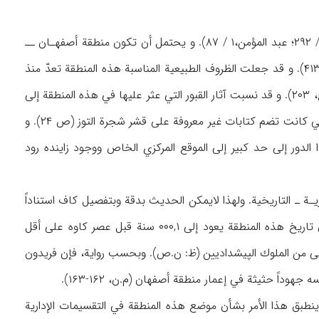
، ۱ / ۲۹۲؛ عبد المؤمن،۱ / ۸۷). و يحتمل أن تكون منطقة أصفهـان ــ
التـي تشتمـل بشكـل رئيس حـوض زايـنـده رود ــ مسكونة من الألف الثالثة ق.م (كيهان، ۲ / ۴۱۳). و قد جعلت الظروف الطبيعية المناسبة هذه المنطقة تعدّ منذ
العصور القديمة وقبل مجيء الأقوام الآرية، من مراكز التجمع السكاني (ظ: كولسنيكوف، ۲۵۹؛ لسترنج، ۲۰۳). و قد نسبت آثار القبور التي عثر عليها في هذه المنطقة إلى
ما قبل عصر زرادشت (شفارتس، ۵۸۸). ولأبي الريحان البيروني إشارات إلى العثور على بيوت في جي كانت تضم كتابات غير معروفة على قشر شجرة التوز (ص ۲۴). و
دور إلى حد كبير إلى الموقع المركزي الخاص ووجود زاينده رود
ـة ـ التاريخية. ولهذا لايمكن الحديث بدقة وبتفصيل كاف استناداً
إلى الآثار المدونة بهذا الشأن. ونظراً لما ورد في الروايات الشبه تاريخية والممزوجة بالأساطير، فإن تاريخ هذه المنطقة يعود إلى ۰۰۰,۱ سنة قبل عصر كاوه على أقل
سلالة الأولى من الملوك الپيشداديين (ظ: ن.ص). وبحسب رواية، فإن فريدون
داً حثيثة في إعمار منطقة أصفهان (م.ن، ۱۶۲-۱۶۳).
لزمان واجهت منطقة أصفهان على الدوام تغييرات من حيث المساحة (شفارتس، ۵۸۲). وينطبق هذا الأمر بشأن موضع هذه المنطقة في التقسيمات الإدارية