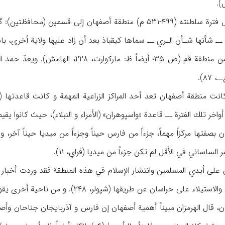
ــ شأنها شـأن الـري ــ سماها كيقباذ بعد أن زاد عليها ولاية أخرى، ب
عهد هارون الرشيد جزءاً من منطقة قم (ص ۳۵
...، ۸۷).
واخر تلك الفترة ــ قاعدة «واسپوهران» (الأمراء و النبلاء)، حيث كانوا يقيمو
بصفتها مركزاً مهماً، جزءاً من فارس حيناً وجزءاً من ميديا حيناً آخر
 الساساني في الأقل لم تكن جزءاً من ميديا (فراي، ۱۱).
 على أيدي المسلمين وانتشار الإسلام في هذه المنطقة فقد وردت أخبار 
أصفهان و قم وبلاد الجبال والاستيلاء على 
، قال الهرمزان مبيناً أهمية أصفهان إن فارس و آذربايجان جناحان وأ