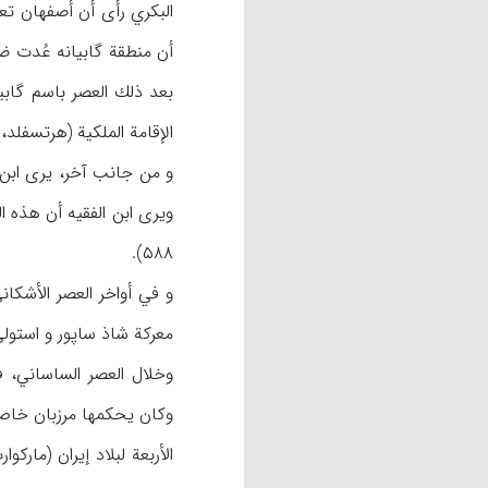
بعد ذلك العصر باسم گابي
الإقامة الملكية (هرتسفلد، ۲۲۲؛ لوكهارت، ۱۹)، لكن هذا الاسم بذاته كان أيضاً اسم منطقة من ولاية پرتيكان (شفقي، ۱۶۱)، أو هو 
۵۸۸).
معركة شاذ ساپور و استولى على هذه