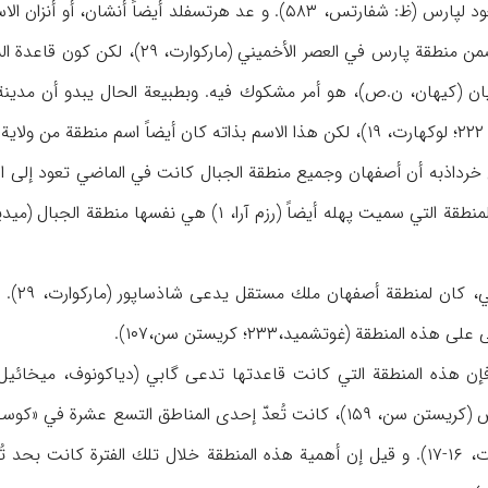
أن منطقة گابيانه عُدت ضمن منطقة پار
ان (كيهان، ن.ص)، هو أمر مشكوك فيه. وبطبيعة الحال يبدو أن مدينة
نفس
ويرى ابن الفقيه أن هذه المنطقة التي سميت پهله أيضا
 المنطقة (غوتشميد،۲۳۳؛ كريستن سن،۱۰۷).
وكان يحكمها مرزبان خاص (كريستن سن، ۱۵۹)، كانت تُعدّ إحدى المناط
الأربعة لبلاد إيران (ماركوارت، ۱۶-۱۷). و قيل إن أهمية هذه المنطقة خلال تلك ا