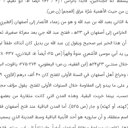
 من حيث الأهمية سُرَّة عراق [العجم] (ن.ص).
لله جي بعد معركة صغيرة، ثم فتح اليهودية صلحاً (ص ۴۳۶؛ أيضاً ظ: ابن
ص؛ اليعقوبي، ۲۷۴-۲۷۵؛ ياقوت،
الب
 على ما يبدو إلى المقاومة خلال السنوات الأولى للفتح. يقول مؤلف
مجم
قة، ۳ مدن فحسب، بينما خربت البقية. وهذه المدن التي كانت متقاربة من
 منطقة، و أن سارويه هو أحد الأبنية الباقية وسط المدينة الذي يسميه ال
تلاها، تقلصت مساحة منطقة أصفهان أيضاً. واستناداً إلى ابن رسته،