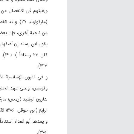
من ناحية أخرى، فإن بعض الجغرافيين المسلمي
۳۱۳).
و في القرون الإسلامية 
الرابع (ابن حوقل، ۳۰۶؛ الآوي، ۸ ؛ EI۲,IV / ۹۷ ؛ أيضاً ظ: غايغر، II / ۳۸۳)، لكن البعض رأى أن هذه المنطقة مستقلة عن الجبال (ظ: ابن رسته،۱۰۶).
۳۰۴).