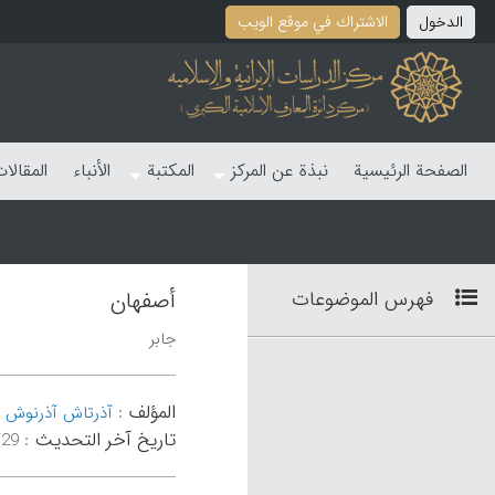
الدخول
الاشتراك في موقع الویب
الصفحة الرئیسیة
نبذة عن المرکز
المکتبة
الأنباء
المقالا
فهرس الموضوعات
أصفهان
جابر
المؤلف
-
:
آذرتاش آذرنوش
تاریخ آخر التحدیث
:
۴۲:۲۷