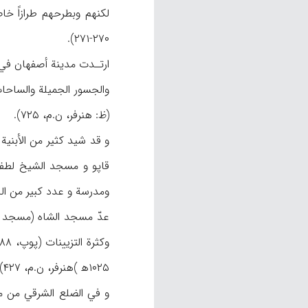
لكنهم وبطرحهم طرازاً خاص
۲۷۰-۲۷۱).
ارتـدت مدينة أصفهان في 
(ظ: هنرفر، ن.م، ۷۲۵).
و قد شيد كثير من الأبنية
ومدرسة و عدد كبير من الحما
۱۰۲۵ه‍ )هنرفر، ن.م، ۴۲۷).
و في الضلع الشرقي من مي