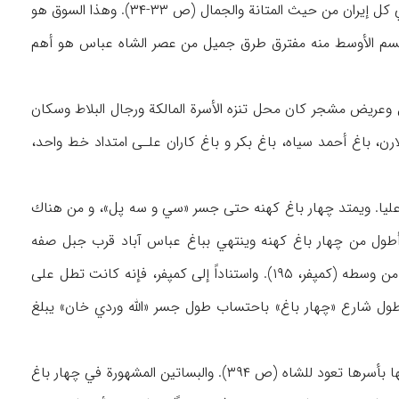
). ويرى الأصفهاني أن سوق القيصرية ليس له مثيل في كل إيران من حيث المتانة والجمال (ص ۳۳-۳۴). وهذا السوق هو
القسم الأوسط منه مفترق طرق جميل من عصر الشاه عباس هو أهم
وعريض مشجر كان محل تنزه الأسرة المالكة ورجال البلاط وسكان
فيما مضى ۴ بساتين (چهارباغ) هي: باغ فلارن، باغ أحمد سياه، باغ بكر و باغ كاران علـى امتداد خط واحد،
 عليا. ويمتد چهار باغ كهنه حتى جسر «سي و سه پل»، و من هناك
ا أطول من چهار باغ كهنه وينتهي بباغ عباس آباد قرب جبل صفه
(الأصفهاني، ۴۰-۴۲). وعزي جمال هذا الشارع إلى وجود أشجار الدلب على جانبيه والنهر الذي يمر من وسطه (كمپفر، ۱۹۵). واستناداً إلى كمپفر، فإنه كانت تطل على
ان طول شارع «چهار باغ» باحتساب طول جسر «الله وردي خان» يبلغ
وكان يوجد في أطراف شارع چهار باغ ونهر زاينده رود، ۳۰ بستاناً (ن.ص)، ويرى تافرنيه أن ملكيتها بأسرها تعود للشاه (ص ۳۹۴). والبساتين المشهورة في چهار باغ