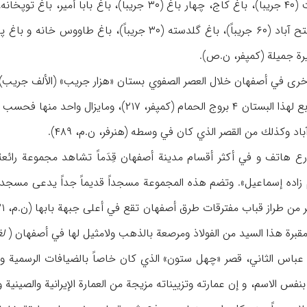
يرة جميلة (كمپفر، ن.ص).
۲۱۵). و كان في الزوايا الأربع لهذا البستان ۴ بروج 
 وكذلك من القصر الذي كان في وسطه (هنرفر، ن.م، ۴۸۹).
رع هاتف و في أكثر أقسام مدينة أصفهان قِدَماً تشاهد مجموعة رائعة 
 زاده إسماعيل». وتضم هذه المجموعة مسجداً قديماً جداً يدعى مسجد شع
ل