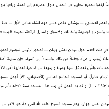
اً ارتقوا بجميع معايير فن الجمال طوال عصرهم إلى القمة، وبلغوا بروح
العصر الصفـوي ــ وبشكل خاص علـى عهد الشاه عباس الأول ــ حلة قشي
 في ذلك العصر حول ميدان نقش جهان ــ المحور الرئيس لتوسيع المدينة 
مات والنُّزل تعد كل منها جميلة و بديعة من الناحية العمارية (ص ۱۹۱).
عدّ مسجد الشاه (مسجد الإما
وكثرة التزيينات (پوپ
دان نقش جهان، يقع مسجد الشيخ لطف الله الذي عدّ هو الآخر من الآثار