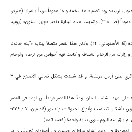
وكانت بناية «آينه خانه»، أو بناية «آينۀ سعادت آباد» (الأصفهاني، ۴۴-۴۵) الواقعة على الشاطئ الجنوبي لزاينده رود تضم قاعة فخمة و ۱۸ عموداً مزيناً بالمرايا (هنرفر،
ن.ص). وذكر پوپ أن عدد أعمدة هذا القصر ۱۶ عموداً (III / ۱۱۹۷)، بينما ذكرت ديولافوا أنها ۱۲ عموداً (ص ۳۱۸). وشبهت هذه البناية بقصر «چهل ستون» (پوپ،
وكانت بناية هفت دست في الأصل تضم ۷ بنايات لم يبق منها أواخر العصر القاجاري، سوى واحدة (قا: الأصفهاني، ۴۴). وكان هذا القصر متصلاً ببناية «آينه خانه»،
 إزاراته من الرخام الشفاف و كانت فيه أحواض من الرخام والرخام
وعلى بعد ۱۵۰ متراً إلى الجنوب من بناية «آينه خانه» كانت بناية «نمكدان» قد شيدت بشكل دائري على أرض مرتفعة. و قد شيدت بشكل ثماني الأضلاع في ۳
د بني قصر «هشت بهشت» على هيئة قصر صغير وسط البستان المسمى «باغ بلبل» سنة ۱۰۸۰ه‍ على عهد الشاه سليمان. وعدّ هذا القصر فريداً من نوعه في العصر
الصفوي (ن.م، ۶۲۲؛ قا: شاردن، ۷ / ۳۲۶). وكان في قصر «هشت بهشت» رخام وقاشاني كثير مزين بأشكال تتناسب وأنواع الحيوانات والطيور (ظ: م.ن، ۷ / ۳۲۶-
لغت نامه
).
ية المعروفة في عهد الشاه سلطان حسين في أصفهان (هنرفر، ن.م،