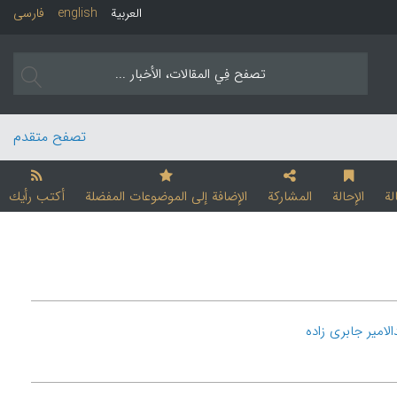
العربیة
english
فارسی
تصفح متقدم
لة
الإحالة
المشارکة
الإضافة إلی الموضوعات المفضلة
أکتب رأیك
الامیر جابری زاده