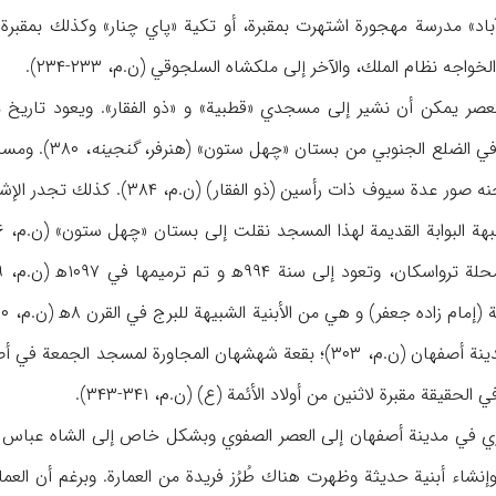
د» مدرسة مهجورة اشتهرت بمقبرة، أو تكية «پاي چنار» وكذلك بمقبرة ن
اجه نظام الملك، والآخر إلى ملكشاه السلجوقي (ن.م، ۲۳۳-۲۳۴).
 العصر يمكن أن نشير إلى مسجدي «قطبية» و «ذو الفقار». ويعود تاري
في الضلع الجنوبي من بستان «چهل ستون» (هنرفر،
گنجينه
على الجدران الجصية لصحنه صور عدة
عماري في مدينة أصفهان إلى العصر الصفوي وبشكل خاص إلى الشاه عبا
شاء أبنية حديثة وظهرت هناك طُرُز فريدة من العمارة. وبرغم أن العمار