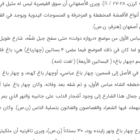
۲۷-۲۸
نواع الأقمشة المخططة و المزخرفة و المنسوجات اليدوية ويوجد في 
 أصفهان (هنرفر، ن.ص).
عباس الأول من موضع «دروازه دولت» حتى سفح جبل صُفّه، شارع طويل 
المدينة (ن.م، ۴۷۹-۴۸۰)، و لما كان في ذلك الموضع 
 «چهار باغ» ( البساتين الأربعة) (
لغت نامه
).
في الأصل إلى قسمين: چهار باغ عباسي، أوچهار باغ كهنه، و چهار باغ
ي خططه الشاه عباس الأول، و تم شقه بعد وفاته. وكان چهار باغ علي
زُل ينهمك فيها الشعراء والقصاصون والفنانون بتسلية الناس (ن.ص). وك