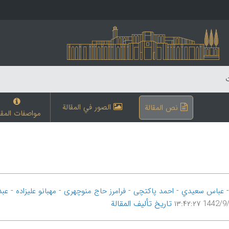
ت
الصور في المقالة
نص المقالة
مواصفات المقا
-
-
-
-
عباس سعیدي
احمد پاکتچی
فرامرز حاج منوچهری
مهبانو علیزاده
عبد
تاریخ تألیف المقالة
1442/9/29 ۱۳: