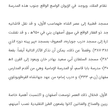
ظام الملك. ويوجد في الإيوان الواسع الواقع جنوب هذه المدرسة
خ مسجد قطبية إلى عصر الشاه طهماسب الأول، و قد نقل قاشانيه
، ۳۸۰). ومسجد ذو الفقار الواقع في سوق أصفهان بني في ۹۵۰ه‍ ، و قد نقشت
 سيوف ذات رأسين (ذو الفقار) (ن.م، ۳۸۴). كذلك تجدر الإشارة إلى مسجد «درب جوباره»، المعروف بمسجد «پير پينه دوز» الذي
بني في ۹۵۵ه‍. كما أن جبهة البوابة القديمة لهذا المسجد نقلت إلى بستان «چهل ستون» (ن.م، ۳۸۶-۳۸۷). وفضلاً عن ذلك، يمكن أن نذكر الآثار التالية أيضاً: بقعة
الشاه زيد الواقعة شرقي محلة ترواسكان، وتعود إلى سنة ۹۹۴ه‍ و تم ترميمها في ۱۰۹۷ه‍ (ن.م، ۳۸۹)؛ مسجد السلطان أبي سعيد بهادر خان ويعود إلى القرن ۸ه‍
(ن.م، ۲۹۳)؛ بقعة الجعفرية (إمام زاده جعفر) و هي من الأبنية الشبيهة للبرج في القرن ۸ه‍ (ن.م، ۳۰۰)؛ مدرسة بابا قاسم، أو المدرسة الإمامية وهي من أقدم المدارس
التي يقيم فيها الطلاب بمدينة أصفهان (ن.م، ۳۰۳)؛ بقعة شهشهان المجاورة لمسجد الجمعة في أصفهان (ن.م، ۳۳۳)؛ و «درب إمام» من عهد جهانشاه القره‌قويونلوي
س الأول. فخلال ذلك العصر توسعت أصفهان و اكتسبت أهمية خاصة
يين والصناع والفنانين كانوا يضعون الطرز التقليدية نصب أعينهم،