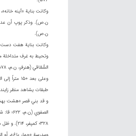
ن.ص).
وتحيط به غرف متداخلة مزي
السُّمّاقي (هنرفر، ن.م، ۵۷۸). و عدّ هذا القصر أيضاً شبيهاً بقصر «چهل ستون» (پوپ، ن.ص).
طبقات يشاهد منظر زاينده ـ ر
۳۲۸؛ كمپفر، ۲۱۴). و ظل هذا القصر وبستانه باقياً حتى أواخر العصر القاجاري (الأصفهاني، ۳۵)، لكن لم يبق منه اليوم سوى بناية واحدة (
ومدرسة «چهار باغ»، أو ا