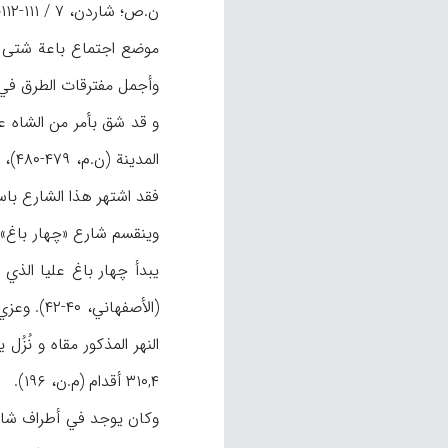
ن.ص؛ شاردن، ۷ / ۱۱۱-۱۱۲؛ كرزن، II /
موضع اجتماع باعة شتى أ
وأجمل مفترقات الطرق في
و قد شق بأمر من الشاه 
فقد اشتهر هذا الشارع باسم
وينقسم شارع «چهار باغ» 
يبدأ چهار باغ عليا الذ
النهر المذكور مقاه و نُ
۳۱۰,۴ أقدام (م.ن، ۱۹۶).