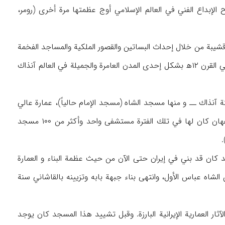
 الإبداع الفني في العالم الإسلامي أوج عظمتها مرة أخرى (رومر،
بة من خلال إحداث البساتين والقصور الملكية والمساجد الفخمة
والجسور الجميلة والساحات والشوارع الجديدة والخانات والأسواق والمنازل الرائعة، بحيث ظهرت في القرن ۱۲ه‍ بشكل إحدى المدن العامرة والجميلة في العالم آنذاك
آنذاك ــ و منها مسجد الشاه (مسجد الإمام حالياً)، عمارة عالي
قاپو و مسجد الشيخ لطف‌الله (رومر، ن.ص). وفضلاً عن ذلك واستناداً إلى كمپفر، فإن مدينة أصفهان كان لها في تلك الفترة مستشفى واحد وأكثر من ۱۰۰ مسجد
م حالياً)، أو المسجد الجامع العباسي (الأصفهاني، ۶۲) أجمل مسجد كان قد بني في إيران حتى الآن من حيث عظمة البناء و العمارة
، III / ۱۱۸۵-۱۱۸۸). و قد بدأ العمل في بناء هذا المسجد سنة ۱۰۲۰ه‍ بأمر من الشاه عباس الأول، وانتهى بناء جبهة بابه وتزيينه بالقاشاني سنة
 العمارية الإيرانية البارزة. وقبل تشييد هذا المسجد كان يوجد