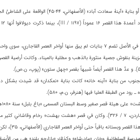
نة بنقوش جصية منثورة بالذهب و مطلية بالميناء. وكانت أرضية القصر و
ود من الطبقة العليا فيها (هنرفر، ن.م، ۵۸۰).
و ق
لمدرسة السلطانية وخان «مادرشاه» وكذلك «بازارچه بلند» هي من الأبن