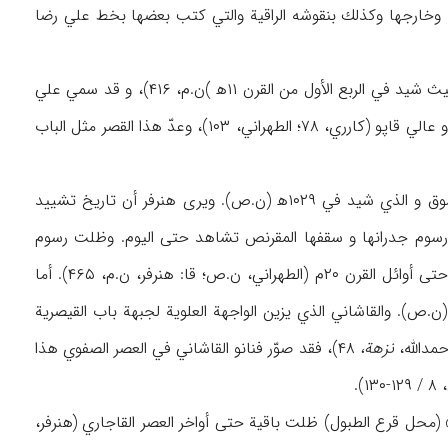
لمسجد بقاشانيه المعرق داخل القبة وخارجها وكذلك بنقوشه الراقية والتي كتب بعضها بخط علي رضا
و من الأبنية الأخرى حوالي الميدان، عمارة «عالي قاپو». وهذا القصر من أبنية الشاه عباس الأول، حيث شيد في الربع الأول من القرن ۱۱ه‍ )ن.م، ۴۱۶)، و قد سمي علي
قاپو، الله قاپو، ألا قاپي (كمپفر، ۲۰۵)، أعلا قاپو (ملك المؤرخين، ۸۰)، علي قاپي (نديم‌الملك، ۱۶۲) و عالي قاپو (كارري، ۷۸؛ الطهراني، ۱۰۳)، وعدّ هذا القصر مثل الباب
و في الضلع الشمالي من ميدان نقش جهان قبالة مسجد الشاه، تقع جبهة باب «القيصرية» و السوق و الذي شيد في ۱۰۲۹ه‍ (ن.ص). ويرى هنرفر أن تاريخ تشييد
ة الباب المذكورة ماتزال زخارف رسوم جدرانها و سقفها المقرنص تشاهد حتى اليوم. وظلت رسوم
الجدران و هي صور من حروب الشاه عباس الأول مع الأوزبك (ظ: شاردن، ۷ / ۱۳۰) ماثلة للعيان حتى أوائل القرن ۲۰م (الطهراني، ن.ص؛ قا: هنرفر، ن.م، ۴۶۵). أما
.ص). والقاشاني الذي يزين الواجهة العلوية لجبهة باب القيصرية
مد‌الله،
نزهة،
۴۸)، فقد صوّر فنانو القاشاني في العصر الصفوي هذا
.
(محل قرع الطبول) ظلت باقية حتى أواخر العصر القاجاري (هنرفر،