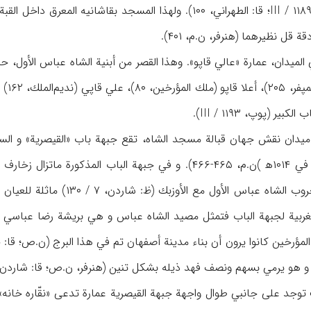
مكانه مسجد آخر (پوپ، III / ۱۱۸۹؛ قا: الطهراني، ۱۰۰). ولهذا ا
 قل نظيرهما (هنرفر، ن.م، ۴۰۱).
ر (پوپ، III / ۱۱۹۳).
السوق و جبهة الباب كان في ۱۰۱۴ه‍ )ن.م، ۴۶۵-۴۶۶). و في جبه
الغربية لجبهة الباب فتمثل مصيد الشاه عباس و هي بريشة رضا عباسي (ن
مؤرخين كانوا يرون أن بناء مدينة أصفهان تم في هذا البرج (ن.ص؛ قا: ح
 يرمي بسهم ونصف فهد ذيله بشكل تنين (هنرفر، ن.ص؛ قا: شاردن، ۸ / ۱۲۹-۱۳۰)
توجد على جانبي طوال واجهة جبهة القيصرية عمارة تدعى «نقّاره خانه» 