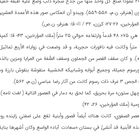
ستون» (۴۰ عموداً) يوجد ۲۰ عموداً صنع كل واحد منها من جذع شجرة دلب وضع عل
مزينة بالمرايا والزجاج الملون (هنرفر، ن.م، ۵۵۸-۵۵۹). ويبدو أن 
II؛ قا: هنرفر، ن.ص).
). و كان سقف القصر من الجملون وسقف الصُّفة من المرايا ومزين بال
لغت نامه
).
(ملك المؤرخين، ۲۶، ۴۲).
العصر الصفوي، كانت هناك أيضاً قصور وأبنية تقع على ضفتي زاينده 
ذه الأبنية قد أنشىٔ في بستان «سعادت آباد» الواسع وكان أشهرها بناية