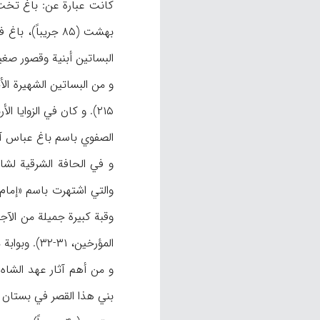
بهشت (۸۵ جريباً)، باغ فتح آباد (۶۰ جريباً)، باغ گلدسته (۳۰ جريباً)، باغ طاووس خانه و باغ پهلوان حسين (هنرفر،
البساتين أبنية وقصور صغ
الصفوي باسم باغ عباس آباد
و في الحافة الشرقية لشا
والتي اشتهرت باسم «إمام
المؤرخين، ۳۱-۳۲). وبوابة مقبرة هذا السيد من الفولاذ ومرصعة بالذهب ولامثيل لها في أصفهان (