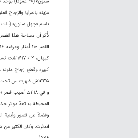
باسم «چهل ستون» (ملك المؤرخين، ۲۶-۲۷؛ كرزن،  / ۳۲
القصر ۱۱۰ أمتار وعرضه ۱۶ متراً وكانت فيه نافورات حجرية، و قد وضعت في زواياه الأربع تماثيل ۴ أسود تُعزى إلى العصر الساساني (م.ن،
كيهان، ۲ / ۴۱۷؛
لغت نامه
۱۳۳۵ش ظهرت من تحت الجص ۳ غرف ذات رسوم كانت من آثار رضا عباسي (ن.م، ۵۶۲).
و في ۱۱۱۸ه‍ أصيب قصر «چهل ستون» مرة بحريق، كما لحق به دمار في العصور التالية (
المحيطة به تعدّ دوائر حكومية 
وفضلاً عن قصور وأبنية 
اندثرت. وكان الكثير من ه
۵۷۶).