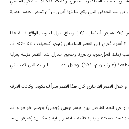
يه طبقة خفيفة من الخشب المعاكس المصبوغ، وكانت هذه الأعمدة في الماضي
انعكاس صور هذه الأعمدة العشرين في ماء الحوض الذي يقع قبالتها أدى إلى أن تسمى هذه العمارة
ذُكر أن مساحة هذا القصر هي ۷۵× ۴۸ قدماً وارتفاعه حوالي ۲۵ متراً (ملك المؤرخين، ۴۳؛ قا: كمپفر، ۲۰۶؛ هنرفر، أصفهان، ۱۲۶). ويبلغ طول الحوض الواقع قبالة هذا
گنجينه
، ۵۵۹-۵۶۰؛ قا:
ذهب (ملك المؤرخين، ن.ص). وجميع جدران هذا القصر مزينة بمرايا
كبيرة وقطع زجاج ملونة ورسوم جميلة، وجميع أبوابه وشبابيكه الخشبية منقوشة بنقوش بارزة ومطعمة (هنرفر، ن.م، ۵۵۹). وخلال عمليـات الترميم التي تمت في
 و خلال العصر القاجاري كان هذا القصر مقراً للحكومة وكانت الغرف
رود و في الحد الفاصل بين جسر جويي (جوبي) وجسر خواجو و قد
 «هفت دست» و بناية «آينه خانه» و بناية «نمكدان» (هنرفر، ن.م،