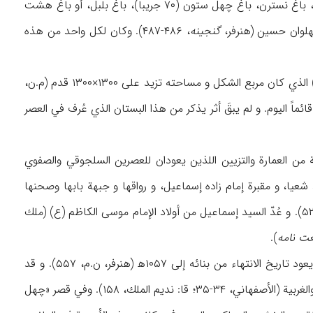
كانت عبارة عن: باغ تخت (۴۰ جريباً)، باغ كاج، چهار باغ (۳۰ جريباً)، باغ بابا أمير، باغ توپخانه، باغ نسترن، باغ چهل ستون (۷۰ جريباً)، باغ بلبل، أو باغ هشت
گنجينه
، ۴۸۶-۴۸۷). وكان لكل واحد من هذه
و من البساتين الشهيرة الأخرى في أصفهان خلال العصر الصفوي بستان «هزار جريب» (الألف جريب) الذي كان مربع الشكل و مساحته تزيد على ۱۳۰۰×۱۳۰۰ قدم (م.ن،
الحمام (كمپفر، ۲۱۷)، ومايزال واحد منها فحسب قائماً اليوم. و لم يبقَ أثر يذكر من هذا البستان الذي عُرف في العصر
من العمارة والتزيين اللذين يعودان للعصرين السلجوقي والصفوي
يا، و مقبرة إمام زاده إسماعيل، و رواقها و جبهة بابها وصحنها
وقبة كبيرة جميلة من الآجر من طراز قباب مفترقات طرق أصفهان تقع في أعلى جبهة بابها (ن.م، ۵۲۱). و عُدّ السيد إسماعيل من أولاد الإمام موسى الكاظم (ع) (ملك
غت نامه
).
و من أهم آثار عهد الشاه عباس الثاني، قصر «چهل ستون» الذي كان خاصاً بالضيافات الرسمية ويعود تاريخ الانتهاء من بنائه إلى ۱۰۵۷ه‍ (هنرفر، ن.م، ۵۵۷). و قد
بني هذا القصر في بستان بنفس الاسم، و إن عمارته وتزييناته مزيجة من العمارة الإيرانية والصينية والغربية (الأصفهاني، ۳۴-۳۵؛ قا: نديم الملك، ۱۵۸). وفي قصر «چهل