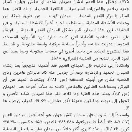
۷۷۵). وخلال هذا العصر أنشىٔ «ميدان شاه»، أو «نقش جهان» كمركز
جديد يتلاءم والضرورات السياسية ـ الثقافية الحديثة. و قد اتصل هذا
المركز بالمركز القديم للمدينة ــ ميدان كهنـه ــ عن طريق شبكة من
وحدات الأنشطة المدنية، واستقطب نحوه أخيراً الأنشطة المدنية. و في
الحقيقة، فإن هذا الميدان أقيم بشكل الميدان القديم للمدينة و بالإبقاء
على نفس عناصره الأصلية التي كانت عبارة عن: الأسواق، المسجد،
المدرسة، «دولت خانه»، وأخيراً مساحة مركزية واسعة مفتوحة. و قد نفذ
هذا المشروع الجديد من ناحية أخرى في مساحة مفتوحة وحرة بعيداً عن
قيود الجزء القديم من المدينة (شيرازي، ۵۸۸).
واستناداً إلى تافرنيه، فإن الميدان القديم فقد أهميته تدريجياً بعد إنشاء
الميدان الجديد و ازدهاره؛ برغم أن جزءين منه كانا مايزالان عامرين وكان
للكسبة مكان في أبنيته المسقفة (ص ۳۸۴). ويتحدث كمپفر عن أن
الورش ومصاطب الفنانين والمقاهي كانت قد ملأت أطراف هذا الميدان
(ص ۱۹۲). ومنذ هذه الفترة وما تلاها فقد هذا الميدان شكله الأصلي و
تحول إلى بيوت ودكاكين حديثة (نور صادقي، ۶۲؛ قا: كمپفر، ن.ص، ها
۲).
واستناداً إلى شاردن، فإن ميدان نقش جهان هو أحد أجمل ميادين العالم
(۷ / ۱۰۷، ۱۱۲؛ أيضاً ظ: ديولافوا، ۲۸۸-۲۸۹؛ فلاندن، ۱۵۷؛ جكسون، ۳۱۰-۳۱۱؛
كرزن، II / ۲۶)، و عدّه كارري أكثر جلالاً من ميدان سان مارك في البندقية