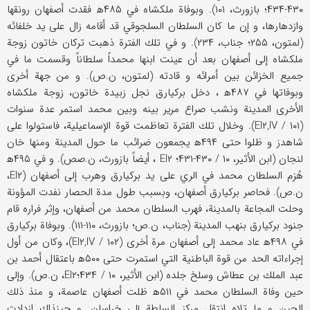
۴۳۰-۴۳۴؛ بازورث، ۱۰۱). وبوفاة ملكشاه في ۴۸۵ه‍ فقدت أصفهان رونقها
وازدهارها، و إن ما كان السلطان السلجوقي قد أقامه زال على يد خلفائه
(لمتون، ۲۵۵؛ جناب، ۲۳۴). و في تلك الفترة ذهبت تركان خاتون زوجة
ملكشاه إلى أصفهان بعد أن عينت ابنها محمداً سلطاناً وقسمت ما في
جميع الخزائن بين أمرائه و قادته (لمتون، ن.ص). و من جهة أخرى
وبوفاتها في ۴۸۷ه‍ ، دخل بركيارق نجل زبيدة خاتون، زوجة ملكشاه
الأخرى المدينة ونشب صراع مرير بينه وبين محمد استمر عدة سنوات
(EI۲,IV / ۱۰۱). وخلال تلك الفترة تعاظمت قوة الإسماعيلية، فاستولوا على
شاهدز و ظلوا حتى ۴۹۴ه‍ يجمعون ضرائب ما حول المدينة ومنها خان
لنجان (ابن الأثير، ۱۰ / ۴۳۰-۴۳۱؛ EI۲ ، أيضاً بازورث، ن.صص). و في ۴۹۵ه‍
هُزم السلطان محمد في الري على يد بركيارق وهرب إلى أصفهان (EI۲،
ن.ص). فحاصر بركيارق أصفهان، وبسبب طول مدة الحصار نفدت المؤونة
وحلت المجاعة بالمدينة، فهرب السلطان محمد من أصفهان، وإثر فراره قام
جنود بركيارق بنهب المدينة (جناب، ن.ص؛ بازورث، ۱۱۰-۱۱۱). وبوفاة بركيارق
في ۴۹۸ه‍ عاد محمد إلى أصفهان مرة أخرى (EI۲,IV / ۱۰۲)، وكان من أول
إجراءاته الحد من قوة الباطنية التي استمرت حتى ۵۰۰ه‍ باعتقال أحمد بن
عبد الملك بن عطاش وسلخ جلده (ابن الأثير، ۱۰ / ۴۳۴؛EI۲، ن.ص). وإلى
حين وفاة السلطان محمد في ۵۱۱ه‍ ظلت أصفهان عاصمة، و منذ ذلك
الحين و ما تلاه انتقل مركز السلطة إلى خراسان. و حينذاك ازدادت