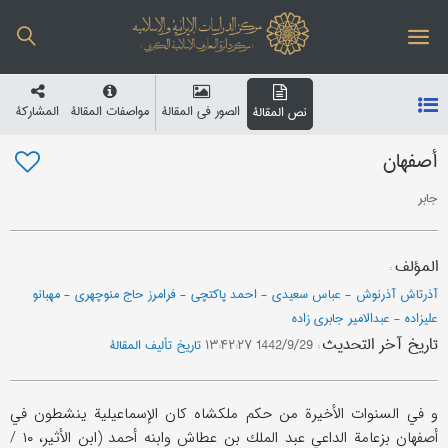
الصور في المقالة
مواصفات المقالة
المشارکة
نص المقالة
أصفهان
جابر
المؤلف
:
آذرتاش آذرنوش
-
عباس سعیدي
-
احمد پاکتچی
-
فرامرز حاج منوچهری
-
مهبانو
علیزاده
-
عبدالامیر جابری زاده
تاریخ آخر التحدیث
:
1442/9/29 ۱۳:۴۲:۲۷
تاریخ تألیف المقالة
و في السنوات الأخيرة من حكم ملكشاه كان الإسماعيلية ينشطون في
أصفهان بزعامة الداعي عبد الملك بن عطاش وابنه أحمد (ابن الأثير، ۱۰ /