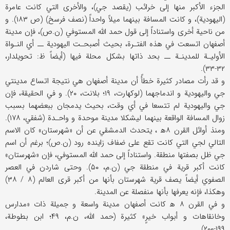
الجزء الأكبر منها إلى خرائب (يقصد جي)، والأخرى التي كانت عامرة
(اليهودية)، و كانت المسافة بينهما ميلاً واحداً (نصف فرسخ) (ص ۱۸۳). و
من ناحية أخرى واستناداً إلى قول حمد الله المستوفي (ن.ص)، فإن مدينة
أصفهان اتسعت في هذه الفتـرة، بحيث أصبحـت اليهودية ــ أي النـواة
الأوليـة للمدينـة ــ بحد ذاتها بشكل محلة فيها (أيضاً ظ: تحويلدار،
۳۲-۳۳).
و قد رأت مصادر كثيرة خطأً أن مدينة أصفهان هي نتيجة اتساع مدينتي
جي واليهودية و اندماجهما (لوكهارت، ۱۹؛ بلانت، ۲۰). و في الحقيقة، فإن
جي واليهودية لم تتسعا في أي وقت، بحيث يدمجان ببعضهما بسبب
زوال المسافة الواقعة بينهما ليشكلا مدينة موحدة و واحـدة (شفقي، ۱۷۸).
ومنذ أوائل القرن ۸ه‍ ، يتحدث الدمشقي عن أن «شهرستان» كان الاسم
التالي لجي التي كانت تقع على ضفاف زاينده رود (ن.ص)؛ برغم أن اسم
جي ظل بصفتها منطقة. واستناداً إلى حمد الله المستوفي، فإن «شهرستان»
كانت أكبر قرية في منطقة جي (ن.م، ۵۰). وحتى شاردن في العصر
الصفوي أيضاً يصف قرية شهرستان بأنها من أكبر قرى العالم (۸ / ۳۸)
وهكذا، فإنه يعرفها بأنها منفصلة عن المدينة.
و في القرن ۸ ه‍ كانت أصفهان مدينة واسعة و جميلة ذات «مدارس
وخانقاهات و أبواب خيرٍ» كثيرة (حمد الله، ن.م، ۴۹؛ ابن بطوطة،
۱۹۹-۲۰۰).