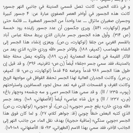
و في ذلك الحين، كانت تصل قسمي المدينة في جانبي النهر جسور؛
كانت هذه الجسور في أواخر العصر الصفوي عبارة عن: ۴ جسور كبيرة
وجسران صغيران ماتزال ــ عدا واحداً من الجسور الصغيرة ــ قائمة حتى
اليوم (لوكهارت، ۵۴۱). ويرى جكسون أن عدد جسور زاينده رود خمسة
(ص ۳۱۴). وأول هذه الجسور جسر مارنان الذي يربط محلة عباس آباد
بالقسم الغربي من جلفا (لوكهارت، ن.ص). ويعزى إنشاء هذا الجسر إلى
الشاه طهماسب (كمپفر، ۱۸۸). والآخر جسر «الله وردي خان» الذي يعد من
الآثار القيمة في الهندسة المعمارية (م.ن، ۱۸۹)، ولكونه يصل محلة جلفا
بالمدينة، فقد سمي جسر «جلفا» أيضاً (ن.ص؛ تافرنيه، ۳۹۶). و قد قيل إن
طول هذا الجسر ۹۶۸ قدماً وعرضه ۴۵ قدماً (لوكهارت، ن.ص؛ قا: كمپفر،
ن.ص). وكانت الجدران العالية لهذا الجسر تحفظ القوافل في مواجهة الريح
وكانت الغرف و الفسحات التي فيه تعد محل لجوء المسافرين واستراحتهم
(پوپ، III / ۱۲۳۵). و قد سمي هذا الجسر «سي و سه چشمه» و«چهار باغ»
(م.ن، III / ۱۲۳۷) و «پل شاه عباسي» أيضاً (الأصفهاني، ۱۰۸). وبعد جسر
«الله وردي خان» يقع جسر «جويي» (ن.ص)، أو «جوبي» (لوكهارت، ن.ص)
الذي كتبه البعض خطأً چوبي (ظ: جواهر كلام، ۲۷). و لما كان فوق هذا
الجسر «جويي سنگي» (ساقية حجرية) بهدف نقل الماء من جانب النهر إلى
الجانب الآخر، فقد سمي بهذا الاسم (الطهراني، ۹۳؛ قا: الأصفهاني، ۱۰۸-۱۰۹).