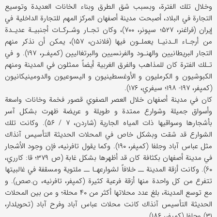
وخلال تلك الفترة، وبسبب شق الطرق وبناء الخانات العديدة وتوسيع
التجارة في البلاد، أصبحت مدينة أصفهان المركز المهم للتجارة الداخلية في
إيران (فراغنر، ۵۲۷؛ سپونر، ۷۰۰)، وكان تجـار وشـركـات أجنبيـة عديـدة
من أرجـاء الـدنيـا يعملـون فيها (فلاندن، ۱۵۷)، يمكن أن نذكر منهم
التجار البريطانيين والهنـود والفرنسيين والبرتغاليين (كمپفـر، ۱۹۷). و في
تـلك الفترة كان للمذاهب والفرق الغربية أيضاً ممثلون في المدينة ومنهم
الكبوشيون و الكرمليون و الأوغسطينيون و اليسوعيون والدومينيكانيون
(كمپفر، ۱۹۷- ۱۹۸؛ سيفري، ۱۷۶).
كان في مدينة أصفهان خلال العصر الصفوي قصور فخمة وخانات واسعة
وأسواق جميلة وشوارع ممتدة و طويلة و عريضة ظهرت بشكل آسر
بأشجارها وسواقيها ذات المياه الجارية (شاردن، ۷ / ۵۶). وكانت تلك
الشوارع قد شقت وبشكل خاص في المحلات الحديثة التأسيس آنذاك
مثل عباس آباد وجلفا (كمپفر، ۱۹۰). وكما يقول تافرنيه، فإن وجود الأشجار
في مدينة أصفهان بكثافة كان قد أظهرها بشكل غابة (ص ۳۷۹؛ قا: كارري،
۶۰). وكانت أزقة المدينة ــ خلافاً لشوارعهـا ــ ملتوية ومسقفة في غالبيتها
تتفرع من كل واحدة منها أزقة فرعية كثيرة (كمپفر، تافرنيه، ن.صص). و
مع توسع المدينة، بلغ عدد محلاتها أكثر من ۴۰ محلة؛ و من بين المحلات
الحديثة التأسيس آنذاك كانت محلات عباس آباد وفرح آباد (تحويلدار،
۳۱) وجلفا (كمپفر، ۱۸۶).