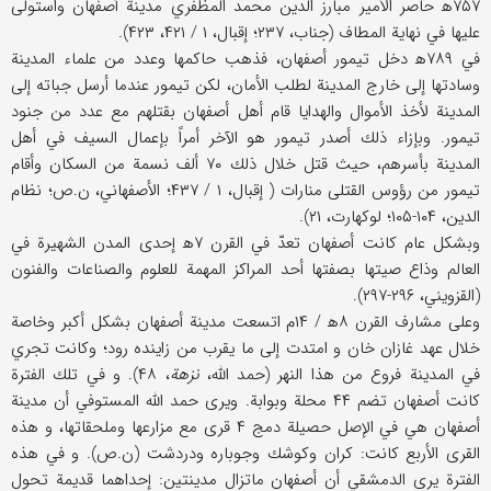
۷۵۷ه‍ حاصر الأمير مبارز الدين محمد المظفري مدينة أصفهان واستولى
عليها في نهاية المطاف (جناب، ۲۳۷؛ إقبال، ۱ / ۴۲۱، ۴۲۳).
في ۷۸۹ه‍ دخل تيمور أصفهان، فذهب حاكمها وعدد من علماء المدينة
وسادتها إلى خارج المدينة لطلب الأمان، لكن تيمور عندما أرسل جباته إلى
المدينة لأخذ الأموال والهدايا قام أهل أصفهان بقتلهم مع عدد من جنود
تيمور. وبإزاء ذلك أصدر تيمور هو الآخر أمراً بإعمال السيف في أهل
المدينة بأسرهم، حيث قتل خلال ذلك ۷۰ ألف نسمة من السكان وأقام
تيمور من رؤوس القتلى منارات ( إقبال، ۱ / ۴۳۷؛ الأصفهاني، ن.ص؛ نظام
الدين، ۱۰۴-۱۰۵؛ لوكهارت، ۲۱).
وبشكل عام كانت أصفهان تعدّ في القرن ۷ه‍ إحدى المدن الشهيرة في
العالم وذاع صيتها بصفتها أحد المراكز المهمة للعلوم والصناعات والفنون
(القزويني، ۲۹۶-۲۹۷).
وعلى مشارف القرن ۸ه‍ / ۱۴م اتسعت مدينة أصفهان بشكل أكبر وخاصة
خلال عهد غازان خان و امتدت إلى ما يقرب من زاينده رود؛ وكانت تجري
في المدينة فروع من هذا النهر (حمد الله،
نزهة
، ۴۸). و في تلك الفترة
كانت أصفهان تضم ۴۴ محلة وبوابة. ويرى حمد الله المستوفي أن مدينة
أصفهان هي في الإصل حصيلة دمج ۴ قرى مع مزارعها وملحقاتها، و هذه
القرى الأربع كانت: كران وكوشك وجوباره ودردشت (ن.ص). و في هذه
الفترة يرى الدمشقي أن أصفهان ماتزال مدينتين: إحداهما قديمة تحول