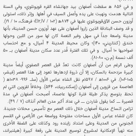
و في ۸۵۶ ه‍ سقطت أصفهان بيد جهانشاه القره قويونلوي، وفي السنة
التالية هدمت ونهبت على يده وأعمل السيف في أهلها. وإثر ذلك، استولى
أوزون حسن الآق‌قويونلوي عليها في ۸۷۴ه‍ (EI۲,IV / ۱۰۲؛ فرهنگ، ۱۰ / ۱۹).
و قد وصف البنادقة الذين زاروا أصفهان على عهد أوزون حسن المدينة، بأنها
مدينة واسعة جداً في سهل وفير النعمة كان لها سور من اللبن وحولها
خندق (كنتاريني، ۱۴۰)؛ وكان محيط المدينة ۴ أميال، و مع احتساب
ضواحيها ۱۰ أميال. و في تلك الفترة قُدر عدد سكان مدينة أصفهان بـ ۵۰
ألف نسمة (م.ن، ۸۰-۸۱).
وعلى الرغم من أن أصفهان كانت تعدّ قبل العصر الصفوي أيضاً مدينة
كبيرة مزدحمة بالسكان، إلا أن ذروة ازدهارها تعود إلى هذا العصر (فيشر،
۱۰۵-۱۰۶). في ۱۰۰۶ه‍ / ۱۵۹۷م نقل الشاه عباس الأول (سلـ ۹۹۶- ۱۰۳۸ه‍ (
العاصمة من قزوين إلى أصفهان (إسكندربيك، ۵۴۴). وخلافاً لقزوين التي لم
تحظ بتوسع يذكر طيلة فترة كونها عاصمة، أصبحت أصفهان في مدة
قصيرة ــ كما يقول شاردن ــ في عداد أكبر مدن العالم آنذاك (۷ / ۴۹).
تزامن اتساع مدينة أصفهان خلال ذلك العصر مع تأسيس محلات جديدة.
كان للشاه عباس الأول مساحات مفتوحة وواسعة من الأراضي في القسم
الجنوبي من المدينة وعلى امتداد زاينده رود وكذلك على الضفة الأخرى
منه تهيأ الإمكانية لمشروع توسيع المدينة على رقعة كبيرة (هيلنبراند،