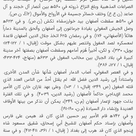
الصراعات المذهبية وبلغ النزاع ذروته في ۵۶۰ه‍ بين أنصار آل خجند و آل
صاعد (ن.ع.ع) وخلف خسائر جسيمة في الأرواح والأموال (EI۲، ن.ص).
في ۵۹۰ه‍ سقطت أصفهان بيد خوارزمشاه تكش (ن.ص). و في ۶۲۳ه‍
وصل الجيش المغولي بقيادة جرماغون إلى أصفهان وألحق بالمدينة دماراً
هائلاً (الأصفهاني، ۱۷۶). و في رمضان ۶۲۵ اتخذ جلال الدين أصفهان قاعدة
لمعسكره لصد المغول وانتصر عليهم بشكل موقت (إقبال، ۱ / ۱۲۲-۱۲۴؛
بويل، ۳۳۰)، و لكن، أخيراً هُزم أمامهم وسقطت أصفهان بصفتها آخر مدينة
كبيرة في بلاد الجبال بين مخالب المغول في ۶۳۳ه‍ (منهاج، ۴۲۴-۴۳۳؛
إقبال، ۱ / ۱۲۷، ۳۸۶).
و في العصر المغولي، أصاب الدمار أصفهان شأنها شأن المدن الأخرى.
واستناداً إلى رشيد الدين فضل الله: لم يقتل أحدٌ من الناس العدد الذي
قتله المغول (ص ۳۴۹؛ إقبال، ۱ / ۱۰۳). وعلى عهد غازان خان كان الأمير
محمد الإيداجي حاكماً لأصفهان (رشيد الدين، ۳۹-۴۰). و في تلك الفترة
بذلت جهود لإعمار أصفهان (م.ن، ۳۴۹)، يمكن أن نذكر من بينها الأوقاف
العديدة وإنشاء دار السيادة (م.ن، ۱۹۰-۱۹۱).
و في ۷۴۲ه‍ قام الأمير پير حسين الذي كان قد هيمن على فارس
وأصفهان بإسناد حكم أصفهان للشيخ أبي إسحاق، شقيق مسعود شاه
إينجو الذي كان قد هرب إلى بغداد ( إقبال، ۱ / ۳۶۱، ۴۱۱-۴۱۲). و في سنة