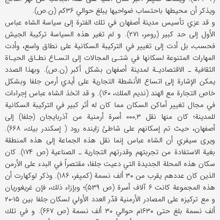
ويذكر أن محيطها باحتساب ضواحيها يبلغ حوالي ۳۶كم (ن.ص).
و قد عزي تأسيس مدينة أصفهان في تلك الفترة إلى سياسة الشاه عباس
الأول إلى حد كبير (رومر، ۲۷۱). و لم تغير هذه السياسة تركيبة الجيش
فحسب، بل أدت إلى تغيير في التركيبة السكانية على نطاق واسع، وأدت
المهارات المتنوعة لسكانها في شتـى المجالات إلى اتسـاع نطـاق الحيـاة
الثقافية ـ الاقتصاديـة لمدينة أصفهان بشكل أكبر (ن.ص). وبهذا الصدد
يمكن الإشارة إلى اتساع الأنشطة التجارية على أيدي أرمن جلفا وبشكل
خاص التجارة مع الهند (نديم الملك، ۱۶۰). و قد اتخذ الشاه عباس إجراءات
في مجال تغيير أماكن السكان مما كان له أثر كبير في التركيبة السكانية
للمدينة؛ كان منها نقل ۰۰۰,۳ أسرة أرمنية من آذربايجان (جلفا) إلى
أصفهان، حيث تم إسكانهم على شاطئ زاينده رود ( إسكندر بيك، ۶۶۸).
ويرى سيفري أن الشاه عباس إنما نقل هذه الجماعة إلى هذه المنطقة
بغية الاستفادة من تجربتهم وقدرتهم التجارية ـ الصناعية (ص ۱۷۴). كان
سكان هذه المحلة الجديدة التي دعيت جلفا، مقتصراً في البدء على الأرمن
الذين كان عددهم يقرب من ۳۰ ألف نسمة (كمپفر، ۱۸۶). وذكر لوكهارت أن
هذه المجموعة كانت ۶ آلاف أسرة (ص ۵۳۹)؛ وبإزاء ذلك، فإن غريغوريان
و مع تركيزه على المصادر الأرمنية قدّر العدد الأولي لسكان جلفا بين ۱۵-۲۰
ألف نسمة بلغ حتى ۱۶۳۰م حوالي ۳۰ ألف نسمة (ص ۶۶۷). و في تلك