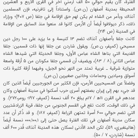
الفترة، كان يقيم حوالي ۵۰ ألف أرمني آخر في القرى الأربع و العشرين
المحيطة بمدينة أصفهان (ن.ص). واستناداً إلى تافرنيه، فإن المسلمين
آنذاك وبأمر من الشاه لم يكن لهم حق الإقامة في جلفا (ص ۴۰۷)؛ وبإزاء
ذلك، ذكر ديولافوا أيضاً أن الأرمن كانوا قد منعوا منذ السابق من الإقامة
في المدينة (ص ۲۱۴).
كانت جلفا بأصفهان آنذاك تضم ۱۳ كنيسة و ما يزيد على ۱۰۰ رجل دين
مسيحي (كمپفر، ن.ص). ويقول شاردن عن جلفا إنها ذات قسمين: جلفا
القديمة التي بناها الشاه عباس الأول، وجلفا الحديثة التي شيدها الشاه
عباس الثاني (۸ / ۸۳)، ويضيف أن قسمي جلفا مكونان من ۵ أزقة واسعة
متوازية شرقية ـ غربية تمتد من النهر نحو الجبل، وفيهما أزقة كثيرة ذات
أسواق وميادين وحمامات وخانين صغيرين (ن.ص).
وفضلاً عن المسيحيين الأرمن، فإن الكثير من الجورجيين أيضاً الذين كان
قد جيء بهم إلى إيران بصفتهم أسرى حرب أسكنوا في مدينة أصفهان وكان
عددهم في القرن ۱۱ه‍ / ۱۷م يبلغ ۲۰ ألف نسمة (كمپفر، ۱۹۷؛ رومر،۲۷۲). و
في ذلك الوقت، كانت تقع في القسم الجنوبي من جلفا، قرية الزرادشتيين
التي تضم حوالي ۶۰۰ أسرة تمتهن الزراعة (كمپفر، ۱۸۷). و قد ذُكر أن عدد
سكان مدينة أصفهان في تلك الفترة يصل حتى إلى ۰۰۰,۱۰۰,۱ نسمة أيضاً
(هالينغبري، ۵۹)، لكن الحد الأدنى لسكان هذه المدينة آنذاك قُدر ۶۰۰ ألف
نسمة (شاردن، ۷ / ۵۰).