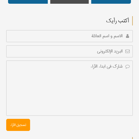
أکتب رأیك
تسجیل الآراء