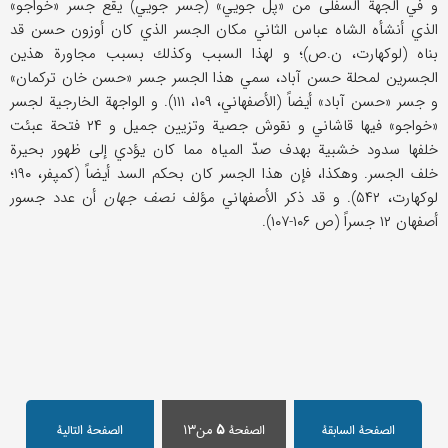
و في الجهة السفلى من «پل جويي» (جسر جويي) يقع جسر «خواجو»
الذي أنشأه الشاه عباس الثاني مكان الجسر الذي كان أوزون حسن قد
بناه (لوكهارت، ن.ص)؛ و لهذا السبب وكذلك بسبب مجاورة هذين
الجسرين لمحلة حسن آباد، سمي هذا الجسر جسر «حسن خان تركمان»
و جسر «حسن آباد» أيضاً (الأصفهاني، ۱۰۹، ۱۱۱). و الواجهة الخارجية لجسر
«خواجو» فيها قاشاني و نقوش جصية وتزيين جميل و ۲۴ فتحة عبئت
خلفها سدود خشبية بهدف صدّ المياه مما كان يؤدي إلى ظهور بحيرة
خلف الجسر. وهكذا، فإن هذا الجسر كان بحكم السد أيضاً (كمپفر، ۱۹۰؛
لوكهارت، ۵۴۲). و قد ذكر الأصفهاني مؤلف
نصف جهان
أن عدد جسور
أصفهان ۱۲ جسراً (ص ۱۰۶-۱۰۷).
الصفحة السابقة
الصفحة
۵
من۱۳
الصفحة التالیة