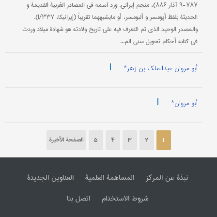
۷۸۷-۹ آذار ۸۸۶)، منجم إیراني. ورد اسمه في المصادر الغربیة القدیمة و
الحدیثة بلفظ أپومسر و ألبومسر، أو مایشبههما تقریباً (إیرانیکا، I/۳۳۷).
والمصدر الوحید الذي تم التعرف فیه علی تاریخ ولادته هو شهادة میلاد وردت
في کتابه أحکام تحویل سني الم...
|
أبو مروان عبدالملک بن زهر*
|
أبو مروان*
1
2
3
4
5
الصفحة الأخیرة
نبذة عن المرکز
المساهمة العلمیة
العناوین الجدیدة
شروط الاستخدام
اتصل بنا