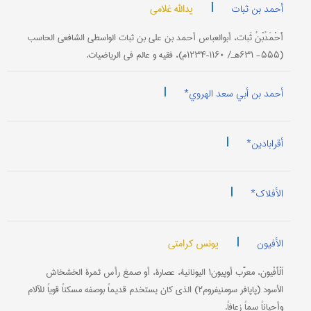
|
یدالله غلامی
أحمد بن ثبات
أَحْمَدُبْنُ ثَبات، أبوالعباس أحمد بن علي بن ثبات الواسطي الشافعي الحاسب
(۵۵۵- ۶۳۱هـ/ ۱۱۶۰–۱۲۳۴م)، فقیه و عالم في الریاضیات.
|
أحمد بن أبي سعد الهروي*
|
أقرابادین*
|
الأفلاک*
|
یونس کرامتي
الأفیون
اَلْأَفْيون، معرَّب أوپيون۱ اليونانية، عصارة، أو صمغ رأس ثمرة الخشخاش
الأسود (پاپافر سومنيفروم۲) الذي كان يستخدم قديماً بوصفه مسكناً قوياً للآلام
وأحياناً سماً زعافاً.