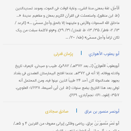
اَلْأَجَل، لغة بمعنی مدة الشيء، وغایة الوقت في الموت، وموعد تسدیدالدین
(ظ: ابن منظور)، واستعملت في القرآن الکریم بمعان و مفاهیم عدیدة: «...
ماخلق الله السموات والأرض و مابینهما إلا بالحق وأجل مسمّی ...» (الرعد /
۱۳/ ۲؛ فاطر/ ۳۵/ ۱۳؛ ظ: لقمان/ ۳۱/ ۲۹). و«ولو لاکلمة سبقت من ربک
لکان لزاماً وأجل مسمّی» (طه/ ۲۰/ ...
|
پژمان قدرتی
أبو یعقوب الأهوازي
أَبویعقوبَ الأهوازيّ (تـ بعد ۳۷۲هـ/ ۹۸۲م)، طبیب و صیدلي. لایعرف تاریخ
ولادته ووفاته، إلا أنه في ۳۷۲هـ عندما افتتح البیمارستان العضدي في بغداد
بجهود عضدالدولة کان أحد ۲۴ طبیباً الذین عینوا فیه، ومن المحتمل أنه
توفي بعد هذا التاریخ ببضع سنوات (ظ: ابن أبي أصیبعة، ۱/۲۳۸؛ العلوچي،
۳۵۷؛ إلغود، ۱۶۱؛ نجم‌آبادي، ۶۶۹).
|
صادق سجادی
أبونصر منصور بن عراق
أَبو نَصْرٍ مَنْصورُ بْنُ عِراق، ریاضي وفلکي إیراني معروف من القرنین ۴ و ۵هـ/
و ۱۱م، من آل عراق، أو الخوارزمشاهیین القدامي.