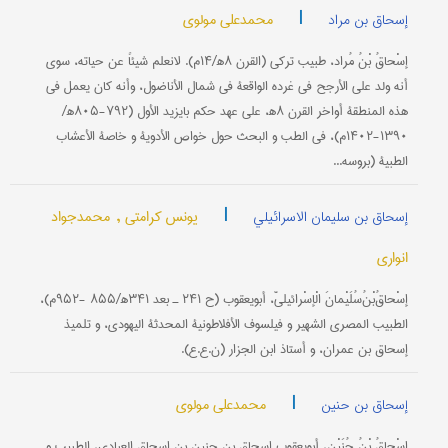
|
محمدعلي مولوي
إسحاق بن مراد
إسْحاقُ‌ بْنُ‌ مُراد، طبيب‌ تركي (القرن‌ ۸ه‍/۱۴م‌). لانعلم‌ شيئاً عن‌ حياته‌، سوى‌
أنه‌ ولد على‌ الأرجح‌ في غرده الواقعة في شمال‌ الأناضول‌، وأنه‌ كان‌ يعمل‌ في
هذه‌ المنطقة أواخر القرن‌ ۸ه‍، على‌ عهد حكم‌ بايزيد الأول‌ (۷۹۲-۸۰۵ه‍/
۱۳۹۰-۱۴۰۲م‌)، في الطب و البحث حول‌ خواص‌ الأدوية و خاصة الأعشاب‌
الطبية (بروسه‌...
|
یونس کرامتي ,
محمدجواد
إسحاق بن سلیمان الاسرائیلي
انواری
إسْحاقُ‌‌بْنُ‌سُلَيْمانَ ‌الْإسْرائيليّ، أبويعقوب‌ (ح‌ ۲۴۱ ـ بعد ۳۴۱ه‍/۸۵۵ -۹۵۲م‌)،
الطبيب‌ المصري الشهير و فيلسوف‌ الأفلاطونية المحدثة اليهودي، و تلميذ
إسحاق‌ بن‌ عمران‌، و أستاذ ابن‌ الجزار (ن.ع.ع‌).
|
محمدعلي مولوي
إسحاق بن حنین
إسْحاقُ‌ بْنُ‌ حُنَيْن‌، أبويعقوب‌ إسحاق‌ بن‌ حنين‌ بن‌ إسحاق‌ العبادي، الطبيب و