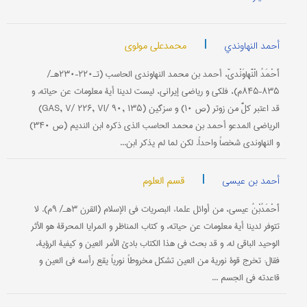
|
محمدعلي مولوي
أحمد النهاوندي
أَحْمَدُ الْنَّهاوَنْديّ، أحمد بن محمد النهاوندي الحاسب (تـ۲۲۰–۲۳۰هـ/
۸۳۵–۸۴۵م)، فلکي و ریاضي إیراني، لیست لدینا أیة معلومات عن حیاته. و
قد اعتبر کلٌّ من زوتر (ص ۱۰) و سزگین (GAS, V/ ۲۲۶, VI/ ۹۰, ۱۳۵)
الریاضي المدعو أحمد بن محمد الحاسب الذي ذکره ابن الندیم (ص ۳۴۰)
و النهاوندي شخصاً واحداً. لکن لما لم یذکر ابن...
|
قسم العلوم
أحمد بن عیسی
أَحْمَدُبْنُ عیسی، من أوائل علماء البصریات في الإسلام (القرن ۳هـ/ ۹م). لا
تتوفر لدینا أیة معلومات عن حیاته، و کتاب المناظر و المرایا المحرقة هو الأثر
الوحید الباقي له. و قد بحث في هذا الکتاب بادئ الأمر العین و کیفیة الرؤیة،
فقال: تخرج قوة نوریة من العین تشکل مخروطاً نوریاً یقع رأسه في العین و
قاعدته في الجسم ...