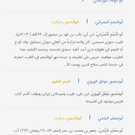
أبو الوفاء البوزجاني*
|
ابوالحسن دیانت
أبوالنجم النصراني
أَبو الْنَّجْمِ الْنَّصْرانيّ، ابن أبي غالب بن فهد بن منصور (تـ ۵۹۹هـ/ ۱۲۰۳م)،
طبیب سوري مسیحي. کان والده مزارعاً من أهالي حوران بدمشق، وقد أودع
أبا النجم في طفولته لدی أحد أطباء دمشق لخدمته، وعندما اکتشف هذا
الطبیب مواهبه، حرص علی تعلیمه. و حینما مهر أبوالنجم في الطب، انخرط
في خدمة الناصر صلاح الدین یوسف الأ...
|
قسم العلوم
أبومنصور موفق الهروي
أَبومَنْصورٍ مُوَفَّقٌ الْهَرَويّ، ابن علي، طبیب وصیدلاني إیراني ومؤلف أقدم کتاب
فارسي موجود في الصیدلة.
|
ابوالحسن دیانت
أبومعشر البلخي
أَبو مَعْشَرٍ الْبَلْخيّ، جعفر بن محمد بن عمر (صفر ۱۷۱-۲۸ رمضان ۲۷۲/ آب