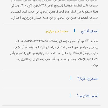
المترجم‌ للآثار العلمية اليونانية (تـ‍ ربيع‌ الآخر ۲۹۸/كانون الأول‌ ۹۱۰). ولد في
عائلة نسطورية من‌ قبيلة عباد الحيرة. عاش‌ إسحاق‌ إلى‌ جانب‌ أبيه‌، الطبيب‌ و
المترجم‌ المعروف‌ حنين‌ بن‌ إسحاق‌، و ابن‌ عمته‌ حبيش‌ (ن.ع.ع‌)، أحد ال...
|
محمدعلي مولوي
إسحاق أفندي
إسْحاقُ أَفَنْدي، أو الخواجه إسحاق‌ (۱۱۸۸-۱۲۵۱ه‍/۱۷۷۴-۱۸۳۵م‌)، عالم‌
رياضي و مهندس‌ من‌ العصر العثماني. ولد في نارده ‌(أو نارته‌، أو أرطه‌) في
جنوب‌ يانية‌ (التابعة لألبانيا حالياً)، و لذلك عرف‌ باليانيه‌وي. كان‌ والده‌ يهودياً، و
لكنه‌ اعتنق‌ الإسلام‌، وسمى‌ نفسه‌ عبدالله‌. ذهب‌ إسحاق‌ إلى‌ إستانبول‌ بعد
موت...
|
استخراج الأوتار*
|
أساس الاقتباس*