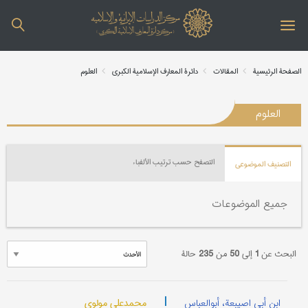
الصفحة الرئیسیة
المقالات
دائرة المعارف الإسلامیة الکبری
العلوم
العلوم
التصفح حسب ترتیب الألفباء
التصنیف الموضوعي
جمیع الموضوعات
البحث عن
1
إلی
50
من
235
حالة
|
محمدعلي مولوي
ابن أبی اصیبعة، أبوالعباس