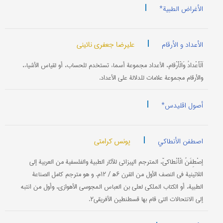
|
الأغراض الطبیة*
|
علیرضا جعفری نائینی
الأعداد و الأرقام
اَلْأَعْدادُ وَالْأَرْقام، الأعداد مجموعة أسماء تستخدم للحساب، أو لقياس الأشياء،
والأرقام مجموعة علامات للدلالة على الأعداد.
|
أصول اقلیدس*
|
یونس کرامتي
اصطفن الأنطاکي
إصْطِفَنُ الْأَنْطاكيّ، المترجم الپيزائي للآثار الطبية والفلسفية من العربية إلى
اللاتينية في النصف الأول من القرن ۶ه‍ / ۱۲م. و هو مترجم كامل الصناعة
الطبية، أو الكتاب الملكي لعلي بن العباس المجوسي الأهوازي، وأول من انتبه
إلى الانتحالات التي قام بها قسطنطين الأفريقي۲.