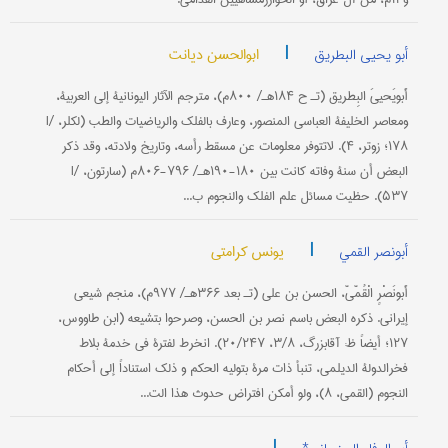
|
ابوالحسن دیانت
أبو یحیی البطریق
أَبویَحییَ البِطریق (تـ ح ۱۸۴هـ/ ۸۰۰م)، مترجم الآثار الیونانیة إلی العربیة،
ومعاصر الخلیفة العباسي المنصور، وعارف بالفلک والریاضیات والطب (لکلر، I/
۱۷۸؛ زوتر، ۴). لاتتوفر معلومات عن مسقط رأسه، وتاریخ ولادته، وقد ذکر
البعض أن سنة وفاته کانت بین ۱۸۰-۱۹۰هـ/ ۷۹۶-۸۰۶م (سارتون، I/
۵۳۷). حظیت مسائل علم الفلک والنجوم ب...
|
یونس کرامتي
أبونصر القمي
أَبونَصْرٍ الْقُمّيّ، الحسن بن علي (تـ بعد ۳۶۶هـ/ ۹۷۷م)، منجم شیعي
إیراني. ذکره البعض باسم نصر بن الحسن، وصرحوا بتشیعه (ابن طاووس،
۱۲۷؛ أیضاً ظ: آقابزرگ، ۳/۸، ۲۰/۲۴۷). انخرط لفترة في خدمة بلاط
فخرالدولة الدیلمي، تنبأ ذات مرة بتولیه الحکم و ذلک استناداً إلی أحکام
النجوم (القمي، ۸)، ولو أمکن افتراض حدوث هذا الت...
|