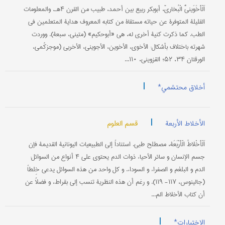
اَلْأَخَوَینيُّ الْبُخاريّ، أبوبکر ربیع بین أحمد، طبیب من القرن ۴هـ. والمعلومات
القلیلة المتوفرة عن حیاته مستقاة من کتابه المعروف هدایة المتعلمین في
الطب. کما ذکرت کنیة أخری له، هي «أبوحکیم» (متیني، سبعة). ووردت
شهرته باختلاف بأشکال: الأخوي، الأخوین، الأجویني، الأخربي (موجزکُمي،
الورقتان ۳۴، ۵۲؛ القزویني، ۱۱۰...
|
أخلاق محتشمي*
|
قسم العلوم
الأخلاط الأربعة
اَلْأَخْلاطُ الْأَرْبَعَة، مصطلح طبي. استناداً إلی الطبیعیات الیونانیة القدیمة فإن
جسم الإنسان و سائر الأحیاء ذوات الدم یحتوي علی ۴ أنواع من السوائل:
الدم و البلغم و الصفراء و السوداء. و کل واحد من هذه السوائل یدعي خِلطاً
(جالینوس، ۱۱۷- ۱۱۹). و رغم أن هذه النظریة تنسب إلی بقراط، و فضلاً عن
أن کتاب الأخلاط الم...
|
الاختیارات*