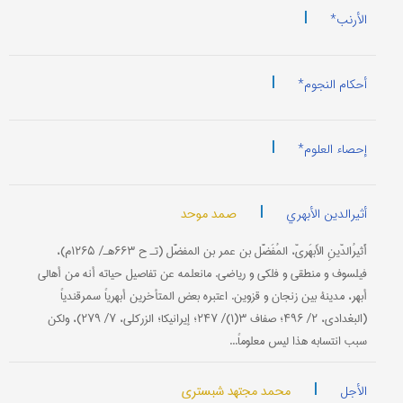
|
الأرنب*
|
أحکام النجوم*
|
إحصاء العلوم*
|
صمد موحد
أثیرالدین الأبهري
أَثیرُالدّینِ الأَبهَريّ، المُفَضَّل بن عمر بن المفضَّل (تـ ح ۶۶۳هـ/ ۱۲۶۵م)،
فیلسوف و منطقي و فلکي و ریاضي. مانعلمه عن تفاصیل حیاته أنه من أهالي
أبهر، مدینة بین زنجان و قزوین. اعتبره بعض المتأخرین أبهریاً سمرقندیاً
(البغدادي، ۲/ ۴۹۶؛ صفاف ۳(۱)/ ۲۴۷؛ إیرانیکا؛ الزرکلي، ۷/ ۲۷۹)، ولکن
سبب انتسابه هذا لیس معلوماً...
|
محمد مجتهد شبستري
الأجل