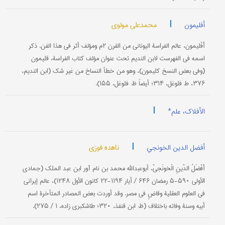
|
محمدعلي مولوي
أفلیمون
أَفْليمون، عالم الفراسة اليوناني من القرن ۲م ومؤلف أثر في هذا الفن. ذكر
اسمه في الفهرست لابن النديم تحت عنوان مؤلف كتاب الفراسة، قليمون
(وفي بعض النسخ كليمون)، وهو من خطأ النساخ من غير شك (ابن النديم،
۳۷۶، ط فلوغل، ۳۱۴؛ أيضاً ظ: فلوغل، ۱۵۵).
|
الأفلاک، علم*
|
ناهده فوزی
أفضل الدین الخونجي
أَفْضَلُ الدّينِ الْخونَجيّ، أبوعبدالله محمد بن نام آور ابن عبد الملك (جمادى
الأولى ۵۹۰-۵ رمضان ۶۴۶ / أيار ۱۱۹۴-۲۲ كانون الأول ۱۲۴۸)، عالم إيراني
في العلوم العقلية وقاضٍ في مصر. وقد أوردت بعض المصادر المتأخرة اسم
أبيه وسنة وفاته باختلاف (ظ: ابن‌ قنفذ، ۳۲۰؛ طاشكبري زاده، ۱ / ۲۷۵).