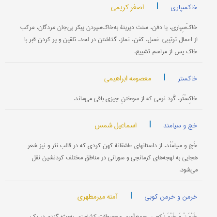
|
اصغر کریمی
خاکسپاری
خاکْ‌سِپاری، یا دفن، سنت دیرینۀ به‌خاک‌سپردن پیکر بی‌جان مردگان، مرکب
از اعمال ترتیبی: غسل، کفن، نماز، گذاشتن در لحد، تلقین و پر کردن قبر با
خاک پس از مراسم تشییع.
|
معصومه ابراهیمی
خاکستر
خاکِسْتَر، گَرد نرمی که از سوختنِ چیزی باقی می‌ماند.
|
اسماعیل شمس
خج و سیامند
خَج و سیامَنْد، از داستانهای عاشقانۀ کهن کردی که در قالب نثر و نیز شعر
هجایی به لهجه‌های کرمانجی و سورانی در مناطق مختلف کردنشین نقل
می‌شود.
|
آمنه میرمطهری
خرمن و خرمن کوبی
خَرْمَنْ وَ خَرْمَنْ‌کوبی، جمع‌آوری محصولات کشاورزی به‌ویژه گندم در یک