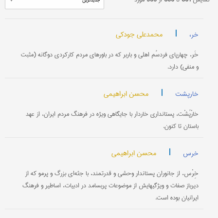
|
محمدعلی جودکی
خر،
خَر، چهارپای فردسُم اهلی و باربر که در باورهای مردم کارکردی دوگانه (مثبت
و منفی) دارد.
|
محسن ابراهیمی
خارپشت
خارْپُشْت، پستانداری خاردار با جایگاهی ویژه در فرهنگ مردم ایران، از عهد
باستان تا کنون.
|
محسن ابراهیمی
خرس
خِرْس، از جانوران پستاندار وحشی و قدرتمند، با جثه‌ای بزرگ و پرمو که از
دیرباز صفات و ویژگیهایش از موضوعات پربسامد در ادبیات، اساطیر و فرهنگ
ایرانیان بوده است.