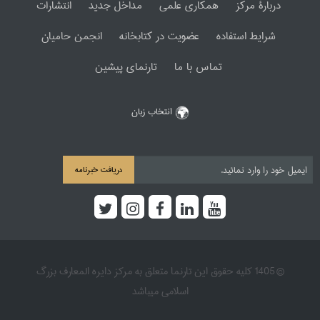
دربارۀ مرکز
همکاری علمی
مداخل جدید
انتشارات
شرایط استفاده
عضویت در کتابخانه
انجمن حامیان
تماس با ما
تارنمای پیشین
انتخاب زبان
دریافت خبرنامه
© 1405 کلیه حقوق این تارنما متعلق به مرکز دایره المعارف بزرگ
اسلامی میباشد