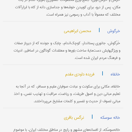
مکان، پس از درو، برای کوبیدن خوشه‌ها و جداسازی دانه از کاه با ابزارآلات
مختلف که معمولاً با آداب و رسومی نیز همراه است.
|
محسن ابراهیمی
خرگوش
خَرْگوش، جانوری پستاندار، کوچک‌اندام، چابک و جونده که از دیرباز صفات
و ویژگیهایش دست‌مایۀ ساخت باورها و معتقدات گوناگون در اساطیر، ادبیات
و فرهنگ مردم ایران شده است.
|
فریده داودی مقدم
خانقاه
خانِقاه، مکانی برای سکونت و عبادت صوفیانِ مقیم و مسافر، که در آنجا به
تعلیم مبانی دین و اصول طریقت، و ریاضت، مراقبت و تهذیب نفس، و اخذ
مبانی تصوف از حدیث و تفسیر و کلمات مشایخ می‌پرداختند.
|
نرگس باقری
خاله سوسکه
خاله‌سوسْکه، از افسانه‌های مشهور و رایج در مناطق مختلف ایران، با موضوع