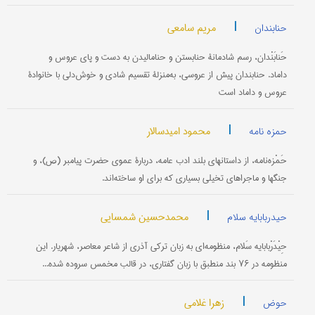
|
مریم سامعی
حنابندان
حَنابَنْدان، رسم شادمانۀ حنا‌بستن و حنا‌مالیدن به دست و پای عروس و
داماد. حنابندان پیش از عروسی، به‌منزلۀ تقسیم شادی و خوش‌دلی با خانوادۀ
عروس و داماد است
|
محمود امیدسالار
حمزه نامه
حَمْزه‌نامه، از داستانهای بلند ادب عامه، دربارۀ عموی حضرت پیامبر (ص)، و
جنگها و ماجراهای تخیلی بسیاری که برای او ساخته‌اند.
|
محمدحسین شمسایی
حیدربابایه سلام
حِیْدَرْبابایه سَلام، منظومه‌ای به زبان ترکی آذری از شاعر معاصر، شهریار. این
منظومه در ۷۶ بند منطبق با زبان گفتاری، در قالب مخمس سروده شده...
|
زهرا غلامی
حوض