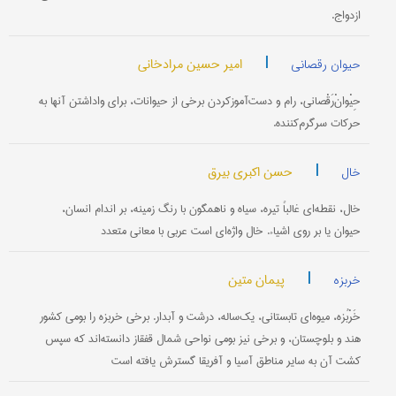
ازدواج.
|
امیر حسین مرادخانی
حیوان رقصانی
حِیْوانْ‌رَقْصانی، رام‌ و دست‌آموزکردن برخی از حیوانات، برای واداشتن آنها به
حرکات سرگرم‌کننده.
|
حسن اکبری بیرق
خال
خال، نقطه‌ای غالباً تیره، سیاه و ناهمگون با رنگ زمینه، بر اندام انسان،
حیوان یا بر روی اشیاء. خال واژه‌ای است عربی با معانی متعدد
|
پیمان متین
خربزه
خَرْبُزه، میوه‌ای تابستانی، یک‌ساله، درشت و آبدار. برخی خربزه را بومی کشور
هند و بلوچستان، و برخی نیز بومی نواحی شمال قفقاز دانسته‌اند که سپس
کشت آن به سایر مناطق آسیا و آفریقا گسترش یافته است