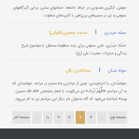
حوض، آبگیری مصنوعی در حیاط خانه‌ها، حمامهای سنتی، برخی گذرگاههای
عمومی و نیز در مسیرهای بین‌راهی با کاربردهای متفاوت.
|
محمد جعفری (قنواتی)
حمله حیدری
حَمْلۀ حِیْدَری، نامی عمومی برای چند منظومۀ مستقل، با موضوع شرح
زندگی و مبارزات حضرت علی (ع).
|
عمادالدین باقی
حوله بندان
حوله‌بَنْدان، یا احرام‌بندی، نوعی از عزاداری ماه محرم در مراغه. حوله‌بندان که
به آن مراسم «اللّٰهُمَّ لَبَّیک» نیز می‌گویند، با شعار مشخص «الله الله حسین
وینه» شناخته می‌شود که گاه به‌عنوان نام دیگر این مراسم نیز به کار می‌رود.
صفحه اول
...
6
7
8
9
10
...
صفحه آخر