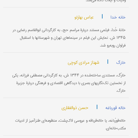
ولایات و ایلات داده می‌شد.
|
عباس بهارلو
خانه خدا
خانۀ خُدا، فیلمی مستند دربارۀ مراسم حج، به کارگردانی ابوالقاسم رضایی در
۱۳۴۵ ش. نمایش این فیلم در سینماهای تهران و شهرستانها با استقبال
فراوان روبه‌رو شد.
|
شهناز مرادی کوچی
خارگ
خارْگ،‌ مستندی ساخته‌شده در ۱۳۴۴ ش، به کارگردانی مصطفى فرزانه، یکی
از نخستین تک‌نگاریهای بصری با دیدگاهی اقتصادی و فرهنگی دربارۀ جزیرۀ
خارگ.
|
حسن ذوالفقاری
خاله قورباغه
خاله‌قورْباغه، یا خاله‌قرباقه و عروسی لاک‌پشت، منظومه‌ای طنزآمیز از ادبیات
مکتب‌خانه‌ای.