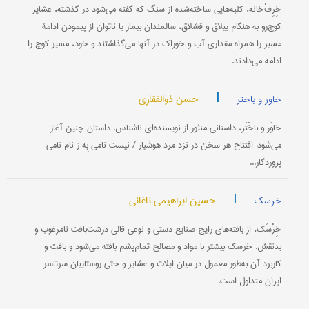
خِرِفْ‌خانه، کلبه‌هایی ساخته‌شده از سنگ که گفته می‌شود در گذشته، عشایر
کوچ‌رو به هنگام ییلاق و قشلاق، سالمندان بیمار یا ناتوان از پیمودن ادامۀ
مسیر را همراه مقداری آب و خوراک در آنها می‌گذاشتند و خود، مسیر کوچ را
ادامه می‌دادند.
|
حسن ذوالفقاری
خاور و باختر
خاوَر و باخْتَر، داستانی منثور از نویسنده‌ای ناشناس. داستان چنین آغاز
می‌شود: افتتاح هر سخن در نزد مرد هوشیار / نیست نامی بِه ز نام نامی
پروردگار...
|
حسین ابراهیمی ناغانی
خرسک
خِرْسَک، از بافته‌های رایج صنایع دستی و نوعی قالی درشت‌بافت نا‌مرغوب و
بد‌نقش. خرسک بیشتر با مواد و مصالح تمام‌پشم بافته می‌شود و بافت و
کاربرد آن به‌طور معمول در میان ایلات و عشایر و حتى روستاییان سرتاسر
ایران متداول است.