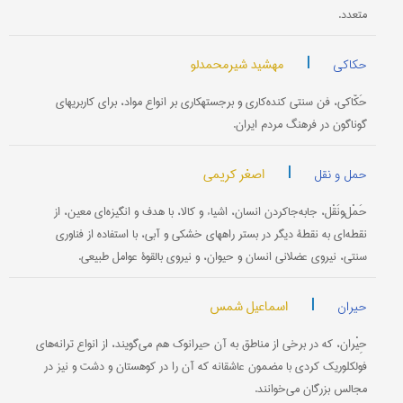
متعدد.
|
مهشید شیرمحمدلو
حکاکی
حَکّاکی، فن سنتی کنده‌کاری و برجسته‎کاری بر انواع مواد، برای کاربریهای
گوناگون در فرهنگ مردم ایران.
|
اصغر کریمی
حمل و نقل
حَمْل‌و‌نَقْل، جابه‌جا‌کردن انسان، اشیاء و کالا، با هدف و انگیزه‌ای معین، از
نقطه‌ای به نقطۀ دیگر در بستر راههای خشکی و آبی، با استفاده از فناوری
سنتی، نیروی عضلانی انسان و حیوان، و نیروی بالقوۀ عوامل طبیعی.
|
اسماعیل شمس
حیران
حِیْران، که در برخی از مناطق به آن حیرانوک هم می‌گویند، از انواع ترانه‌های
فولکلوریک کردی با مضمون عاشقانه که آن را در کوهستان و دشت و نیز در
مجالس بزرگان می‌خوانند.