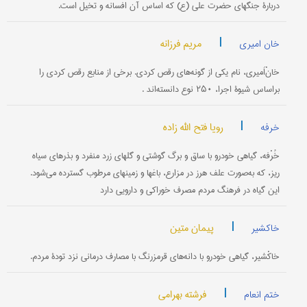
دربارۀ جنگهای حضرت علی (ع) که اساس آن افسانه و تخیل است.
|
مریم فرزانه
خان امیری
خانْ‌اَمیری، نام یکی از گونه‌های رقص کردی. برخی از منابع رقص کردی را
بر‌اساس شیوۀ اجرا، ۲۵۰ نوع دانسته‌اند .
|
رویا فتح الله زاده
خرفه
خُرْفه، گیاهی خودرو با ساق و برگ گوشتی و گلهای زرد منفرد و بذرهای سیاه
ریز، که به‌صورت علف هرز در مزارع، باغها و زمینهای مرطوب گسترده می‌شود.
این گیاه در فرهنگ مردم مصرف خوراکی و دارویی دارد
|
پیمان متین
خاکشیر
خاکْشیر، گیاهی خودرو با دانه‌های قرمزرنگ با مصارف درمانی نزد تودۀ مردم.
|
فرشته بهرامی
ختم انعام