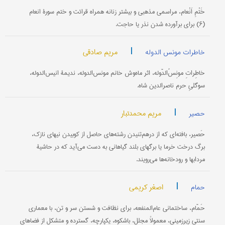
خَتْمِ اَنْعام، مراسمی مذهبی و بیشتر زنانه همراه قرائت و ختم سورۀ انعام
(۶) برای برآورده شدن نذر یا حاجت.
|
مریم صادقی
خاطرات مونس الدوله
خاطِراتِ مونِسُ‌الدّوله، اثر ماه‌وش خانم مونس‌الدوله، ندیمۀ انیس‌الدوله،
سوگلیِ حرم ناصرالدین شاه.
|
مریم محمدتبار
حصیر
حَصیر، بافته‌ای که از در‌هم‌تنیدن رشته‌های حاصل از کوبیدن نیهای نازک،
برگ درخت خرما یا برگهای بلند گیاهانی به ‌دست می‌آید که در حاشیۀ
مردابها و رودخانه‌ها می‌رویند.
|
اصغر کریمی
حمام
حَمّام، ساختمانی عام‌المنفعه، برای نظافت و شستن سر و تن، با معماری
سنتی زیرزمینی، معمولاً مجلل، باشكوه، یكپارچه، گسترده و متشكل از فضاهای