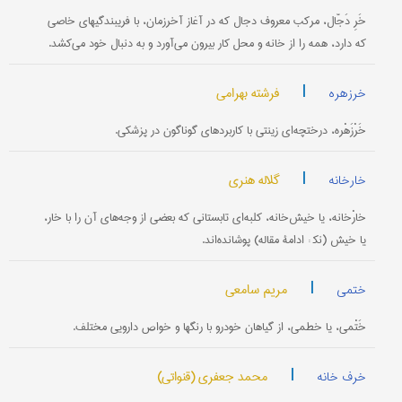
خَرِ دَجّال، مرکب معروف دجال که در آغاز آخرزمان، با فریبندگیهای خاصی
که دارد، همه را از خانه و محل کار بیرون می‌آورد و به دنبال خود می‌کشد.
|
فرشته بهرامی
خرزهره
خَرْزَهْره، درختچه‌ای زینتی با کاربردهای گوناگون در پزشکی.
|
گلاله هنری
خارخانه
خارْخانه، یا خیش‌خانه، کلبه‌ای تابستانی که بعضی از وجه‌های آن را با خار،
یا خیش (نک‍ : ادامۀ مقاله) پوشانده‌اند.
|
مریم سامعی
ختمی
خَتْمی، یا خطمی، از گیاهان خودرو با رنگها و خواص دارویی مختلف.
|
محمد جعفری (قنواتی)
خرف خانه