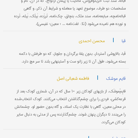
قَباله، سند ثبت خریدوفروش، مالکیت یا پیمان ازدواج، که در آن، نام و
مشخصات دو طرف، موضوع تعهد یا معامله و شرایط آن ذکر، و گاهی
قباله‌نامچه، مبایعه‌نامه، سند ملک، بنچاق، چک‌نامه، تَرزَده، بَیلَک، بَیله، تَرده
و نورده هم نامیده می‌شود (نک‍ : لغت‌نامه ... ؛ معین؛ نفیسی).
|
محسن احمدی
قبا
قَبا، بالاپوشی آستردار، بدون یقۀ برگردان و جلوباز، که دو طرفش با دکمه
بسته می‌شود، طول آن تا زیر زانو ست و آستینهایی بلند تا سر مچ دارد.
|
فاطمه شعبانی اصل
قایم موشک
قایِمْ‌موشَک، از بازیهای کودکان زیر ۱۰ سال که در آن، شماری کودک بعد از
قرعه‌کشی، فردی را برای چشم‌گذاشتن انتخاب می‌کنند. کودک انتخاب‌شده
در محلی معین، گاهی با نظارت یک استاد، و گاه بدون حضور او، چشمانش
را می‌بندد تا دیگران پنهان شوند. چشم‌گذارنده پس از مدتی به دنبال سایر
کودکان می‌گردد.