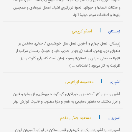
شُگون، تأویل، تعبیر یا به فال نیک و بد گرفتن انواع پدیده‌ها، اعمال، حرکات
و سکنات انسانها و حیوانها، نحوۀ قرارگیری اشیاء، اعمال غیرعادی و همچنین
باورها و اعتقادات مردم دربارۀ آنها.
|
اصغر کریمی
زمستان
زِمِسْتان، فصل چهارم و آخرین فصل سال خورشیدی / جلالی، مشتمل بر
ماههای دی، بهمن، اسفند (برجهای جدی، دلو، و حوت). زمستان مرکب از
«زم» به معنی سردی و «ستان» پسوند زمان است که برای کثرت و نیز
ظرفیت به کار می‌رود ( لغت‌نامه ... ).
|
معصومه ابراهیمی
آشپزی
آشْپَزی، ساز و کار آماده‌سازی خوراکهای گوناگون با بهره‌‌گیری از روشها و فنون
و ابزار مختلف به منظور دستیابی به طعم و مزۀ مطلوب و قابلیت گوارش بهتر.
|
مسعود جلالی مقدم
آسوریان
آسوریان، یا آشوریان، یکی از گروههای قومی ساکن در ایران. آسوریان ایران