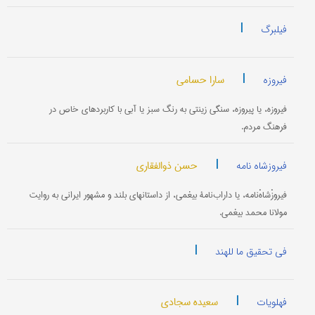
|
فیلبرگ
|
سارا حسامی
فیروزه
فیروزه، یا پیروزه، سنگی زینتی به رنگ سبز یا آبی با کاربردهای خاص در
فرهنگ مردم.
|
حسن ذوالفقاری
فیروزشاه نامه
فیروزْشاهْ‌نامه، یا داراب‌نامۀ بیغمی، از داستانهای بلند و مشهور ایرانی به روایت
مولانا محمد بیغمی.
|
فی تحقیق ما للهند
|
سعیده سجادی
فهلویات