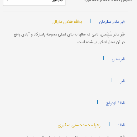
|
یدالله غلامی مایانی
قبر مادر سلیمان
قَبْرِ مادَرِ سُلِیْمان، نامی که سالها به بنای اصلی محوطۀ پاسارگاد و آبادی واقع
در آن محل اطلاق می‌شده است.
|
قبرستان
|
قبر
|
قبالۀ ازدواج
|
زهرا محمدحسنی صغیری
قباله