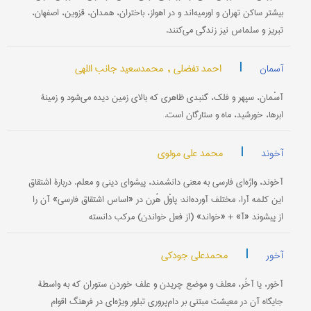
بیشتر ساکن تهران و اورمیه‌اند و در اهواز، باختران، همدان، قزوین، اصفهان،
تبریز و سلماس نیز زندگی می‌کنند.
|
احمد تفضلی ,
محمدسعید جانب اللهی
آسمان
آسْمان، سپهر و فلک، گنبدی ظاهری که بالای زمین دیده می‌شود و زمینۀ
ابرها، خورشید، ماه و ستارگان است.
|
محمد علی مولوی
آخوند
آخوند، واژه‌ای فارسی به معنی دانشمند، پیشوای دینی و معلم. دربارۀ اشتقاق
این کلمه آراء مختلف آورده‌اند: پاوْل هُرن در «اساس اشتقاق فارسی» آن را
از پیشوند «آ» + «خواند» (از فعل خواندن) مرکب دانسته
|
محمدعلی جودکی
آخور
آخور، یا آخُر، معلف و موضع چریدن و علف خوردن ستوران که به واسطۀ
جایگاه آن در معیشت مبتنی بر دام‌‌پروری تبلور ویژه‌ای در فرهنگ اقوام