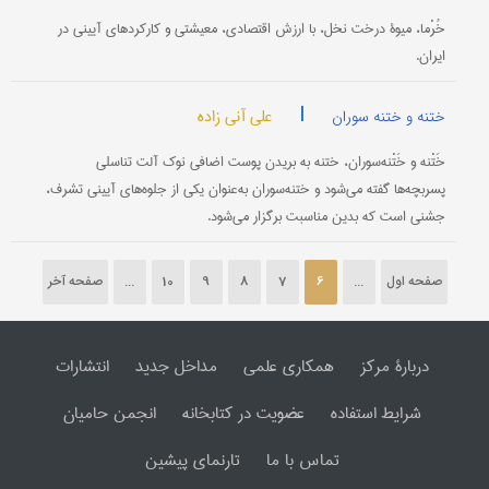
خُرْما، میوۀ درخت نخل، با ارزش اقتصادی، معیشتی و کارکردهای آیینی در
ایران.
|
علی آنی زاده
ختنه و ختنه سوران
خَتْنه و خَتْنه‌سوران، ختنه به بریدن پوست اضافی نوک آلت تناسلی
پسربچه‌ها گفته می‌شود و ختنه‌سوران به‌عنوان یکی از جلوه‌های آیینی تشرف،
جشنی است که بدین مناسبت برگزار می‌شود.
صفحه اول
...
6
7
8
9
10
...
صفحه آخر
دربارۀ مرکز
همکاری علمی
مداخل جدید
انتشارات
شرایط استفاده
عضویت در کتابخانه
انجمن حامیان
تماس با ما
تارنمای پیشین