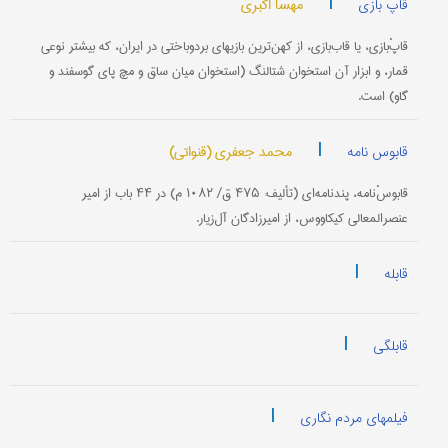
|
مهسا اکبری
قاپ بازی
قاپْ‌بازی‌، یا قاب‌بازی، از کهن‌ترین بازیهای برد‌و‌باختی در ایران، که بیشتر نوعی
قمار، و ابزار آن استخوان شتالنگ (استخوان میان ساق و مچ پای گوسفند و
گاو) است.
|
محمد جعفری (قنواتی)
قابوس نامه
قابوسْ‌نامه‌، پند‌نامه‌ای (تألیف: ۴۷۵ ق/ ۱۰۸۲ م) در ۴۴ باب از امیر
عنصر‌المعالی کیکاووس، از امیرزادگان آل‌زیار.
|
قابله
|
قابلگی
|
فیلمهای مردم نگاری