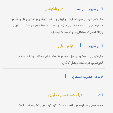
|
علی بلوکباشی
قالی شویان، مراسم
قالی‌شویـان، مَراسِمِ، نمـایشـی آیینـی از شست‌وشـوی نمادین قالی مقدس
در مراسمی بـا آداب و سننی ویـژه در دومین جمعۀ پاییز هر سال، پیرامون
بارگاه امامزاده سلطان‌علی در مشهد اردهال.
|
عباس بهارلو
قالی شویان
قالی‌شویان، یا مشهد اردهال، مجموعۀ چند فیلم مستند دربارۀ مناسک
قالی‌شویی در مشهد اردهال کاشان.
|
قالیچۀ حضرت سلیمان
|
زهرا محمدحسنی صغیری
قاف
قاف، کوهی اسطوره‌ای و افسانه‌ای که گرداگرد زمین کشیده شده است.