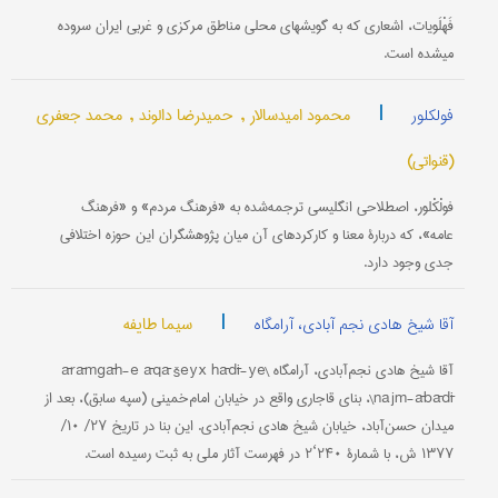
فَهْلَویات، اشعاری که به گویشهای محلی مناطق مرکزی و غربی ایران سروده
می‎شده است.
|
محمود امیدسالار ,
حمیدرضا دالوند ,
محمد جعفری
فولکلور
(قنواتی)
فولْکْلور، اصطلاحی انگلیسی ترجمه‌شده به «فرهنگ مردم» و «فرهنگ
عامه»، که دربارۀ معنا و کارکردهای آن میان پژوهشگران این حوزه اختلافی
جدی وجود دارد.
|
سیما طایفه
آقا شیخ هادی نجم آبادی، آرامگاه
آقا شیخ هادی نجم‌آبادی، آرامگاه \ārāmgāh-e āqā šeyx hādī-ye
najm-ābādī\، بنای قاجاری واقع در خیابان امام‌خمینی (سپه سابق)، بعد از
میدان حسن‌آباد، خیابان شیخ هادی نجم‌آبادی. این بنا در تاریخ ۲۷/ ۱۰/
۱۳۷۷ ش، با شمارۀ ۲۴۰‘۲ در فهرست آثار ملی به ثبت رسیده است.