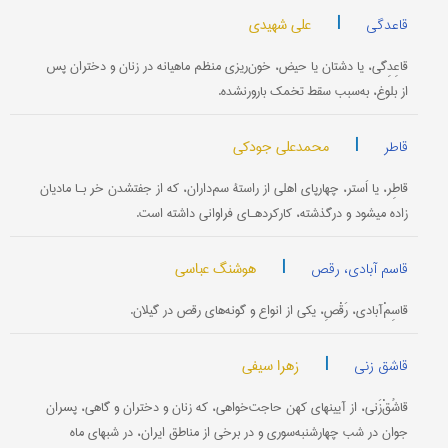
|
علی شهیدی
قاعدگی
قاعِدِگی، یا دشتان یا حیض، خون‌ریزی منظم ماهیانه در زنان و دختران پس
از بلوغ، به‌سبب سقط تخمک بارورنشده.
|
محمدعلی جودکی
قاطر
قاطِر، یا اَستر، چهارپای اهلی از راستۀ سم‌داران، که از جفت‎شدن خر بـا مادیان
زاده می‎شود و درگذشته، کارکردهـای فراوانی داشته است.
|
هوشنگ عباسی
قاسم آبادی، رقص
قاسِمْ‌آبادی، رَقْصِ، یکی از انواع و گونه‌های رقص در گیلان.
|
زهرا سیفی
قاشق زنی
قاشُقْ‌زَنی،‌ از آیینهای کهن حاجت‌خواهی، که زنان و دختران و گاهی، پسران
جوان در شب چهارشنبه‌سوری و در برخی از مناطق ایران، در شبهای ماه