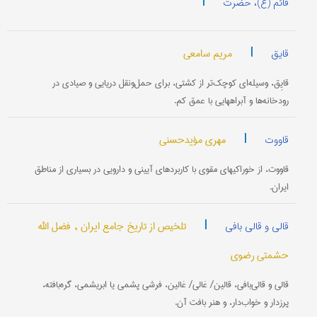
|
قائم (ع)، حضرت
|
مریم سامعی
قایق
قایِق، وسیله‌ای کوچک‌تر از کشتی، برای حمل‌ونقل دریایی و صیادی در
رودخانه‌ها و آبراههایی با عمق کم.
|
مهری مؤیدحسنی
قاووت
قاووت، از خوراکیهای مقوی با کاربردهای آیینی و دارویی در بسیاری از مناطق
ایران.
|
تلخیص از تاریخ جامع ایران ,
فضل الله
قالی و قالی بافی
حشمتی رضوی
قالی و قالی‌بافی، قالین/ غالی/ غالین، فرشی پشمی یا ابریشمی، گره‌بافته،
پرزدار و خواب‌دار، و هنر بافت آن.