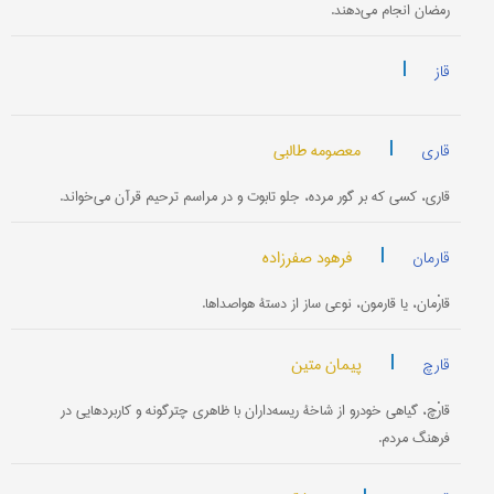
‌رمضان انجام می‌دهند.
|
قاز
|
معصومه طالبی
قاری
قاری، کسی که بر گور مرده، جلو تابوت و در مراسم ترحیم قرآن می‌خواند.
|
فرهود صفرزاده
قارمان
قارْمان، یا قارمون، نوعی ساز از دستۀ هواصداها.
|
پیمان متین
قارچ
قارْچ، گیاهی خودرو از شاخۀ ریسه‌داران با ظاهری چترگونه و کاربردهایی در
فرهنگ مردم.