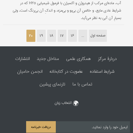
آب، ماده‌ای مركب از هیدروژن و اكسیژن با فرمول شیمیایی H۲o كه در
شرایط عادی مایع، و خالصِ آن بی‌بو و بی‌مزه، و اندكِ آن بی‌رنگ است، ولی
بسیارِ آن آبی به نظر می‌آید.
صفحه اول
...
16
17
18
19
20
دربارۀ مرکز
همکاری علمی
مداخل جدید
انتشارات
شرایط استفاده
عضویت در کتابخانه
انجمن حامیان
تماس با ما
تارنمای پیشین
انتخاب زبان
دریافت خبرنامه