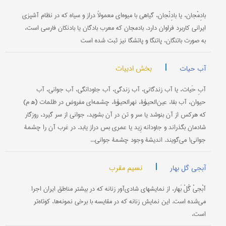
بادِمْجان، یا بادِنْجان، گیاهی با میوه‌ای معمولاً دراز و سیاه که در نظام آشپزی
ایرانی کاربرد فراوان دارد. بادمجان که معرب بادگان یا بادنکان فارسی است،
به صورت باتنگان، پاتنگا و پاتشگا نیز ثبت شده است
|
بخش ادبیات
آب حیات
آبِ حَیات، یا آب زندگانی، آب زندگی، آب جاودانگی، آب جوانی، آب
حیوان، آب بقا، عین‌الحیوٰة، نهرالحیوٰة، چشمه‌ای مفروض در ظلمات (ه‍ م)
كه هركس از آن بنوشد یا سر و تن در آن بشوید، جوانی از سر گیرد، روزگار
شادمان بگذراند و جاودانه زِید یا عمری بس دراز یابد. در غرب آن را چشمۀ
جوانی۱ می‌گویند. اندیشۀ وجود چشمۀ جوانی...
|
نسیم مقرب
آبجی گل بهار
آبْجیْ گُلْ بَهار، از نمایشهای شادی‌آور زنانه که در بیشتر مناطق ایران اجرا
می‌شده است. این نمایش زنانه که در مقایسه با برخی نمونه‌ها، کوتاه‌تر
است،