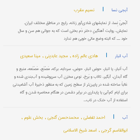
|
نسیم مقرب
آبجی نسا
آبْجیْ نِسا، از نمایشهای شادی‌آور زنانه، رایج در مناطق مختلف ایران.
نمایش، روایت آهنگینِ دختر دَم بختی است که به جوانی هم سن و سال
خود ــ که البته وضع مالی خوبی هم ندارد
|
هادی عالم زاده ,
مجید عابدینی ,
مینا سعیدی
آب انبار
آب اَنبار، یا انبار، حوض انبار، حوض، سردابه، بركه، مَصْنَع، مَصْنَعه، منبع و
گاه آبدان، آبگیر، تالاب و بَرخ، نوعی مخزن آب سرپوشیده و آب‌بندی شده و
غالباً ساخته شده در پایین‌تر از سطح زمین كه به منظور ذخیرۀ آب آشامیدنی
برای ایام كم‌آبی یا پایداری در برابر دشمن در هنگام محاصره شدن و گاه
استفاده از آب خنك در تاب...
|
احمد تفضلی ,
محمدحسن گنجی ,
بخش علوم ,
آب
ابوالقاسم گرجی ,
اسعد شیخ الاسلامی