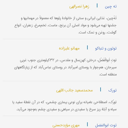
|
زهرا نصرالهی
ته چین
تَهْ‌چین، غذایی ایرانی و سنتی از خانوادۀ پلوها که معمولاً در مهمانیها و
جشنها تهیه می‌شود و مواد اصلی آن برنج، ماست، تخم‌مرغ، زعفران، انواع
گوشت، روغن و نمک است.
|
مهبانو علیزاده
توتون و تنباکو
توتِ اَبوالْفَضْل، درختی کهن‌سال و مقدس، در ۳۲کیلومتری جنوب غربی
سیرجان، هم‌جوار با روستای امیرآباد در روستای عباس‌آباد که از زیارتگاههای
منطقه است.
|
محمدسعید جانب اللهی
تورک
تورْک، اصطلاحی عامیانه برای نوعی بیماری چشمی، که در آن نقطۀ سفید یا
سیاه و آبلۀ ریز سرخ یا سفیدی در سیاهی و سفیدی چشم به‌وجود می‌آید.
|
مهری مؤیدحسنی
توت ابوالفضل