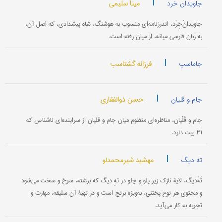
|
مینا سلیمی
جاویدان خرد
جاویدانْ‌خِرَد، اندرزنامه‌ای منسوب به هوشنگ، شاه پیشدادی، که اصل آن،
به زبان فارسی میانه، از میان رفته است.
|
فرزانه گشتاسب
جاماسپ
|
حسن ذوالفقاری
جام و قلیان
جام و قَلْیان، مناظره‌ای منظوم میان جام و قلیان از سراینده‌ای ناشناس که
۴۱ بیت دارد.
|
مهشید شیرمحمدلو
ته دیگ
تَهْ‌دیگ، لایۀ نازک زیر پلو و چلو در تهِ دیگ که برشته، سرخ و سخت می‌شود
و محتوی هر نوع پختنی، به‌ویژه برنج است و در تهیۀ آن سلیقه، مهارت و
تجربه به کار می‌آید.