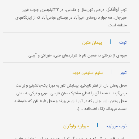
توتِ اَبوالْفَضْل، درختی کهن‌سال و مقدس، در ۳۲کیلومتری جنوب غربی
سیرجان، هم‌جوار با روستای امیرآباد در روستای عباس‌آباد که از زیارتگاههای
منطقه است.
|
پیمان متین
توت
میوه‌ای از درختی به همین نام با کارکردهای طبی، خوراکی و آیینی.
|
سلیم سلیمی موید
تنور
محل پختن نان. از نظر تاریخی، پیدایش تنور به دورۀ یک‌جانشینی و زراعت
برمی‌گردد. دهخدا آن را لفظی مشترک میان فارسی، عربی و ترکی به معنی
محل پختن نان، جایی که در آن نـان می‌پزند و محل طبخ نان که خم‌مانند
است، می‌داند (نک‍ : لغت‌نامه ... ).
|
مروارید رفوگران
توپ مروارید
، توپ نظامی بزرگی که در میدان ارگ تهران بود و مردم آن را عامل سعادت