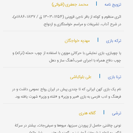
|
محمد جعفری (قنواتی)
تزویج نامه
اثری منظوم و کوتاه از باقر ناجی قزوینی (۱۲۵۴-۱۳۰۳ ق / ۱۸۳۷-۱۸۸۶م)،
در شرح آداب، تشریفات و مراسم خواستگاری و ازدواج.
|
مهدیه خواجگان
ترکه بازی
یا چوب‎بازی، بازی نمایشی با حرکاتی موزون با استفاده از چوب حمله (ترکه) و
چوب دفاع همراه با اجرای ضرب‌آهنگ ساز و دهل.
|
علی بلوکباشی
ترنا بازی
نام یک بازی کهن ایرانی که تا چندی پیش در ایران رواج عمومی داشت و در
فرهنگ و ادب فارسی به بازی «میر و وزیر» و «شاه و وزیر» شهرت یافته بود.
|
گلاله هنری
ترشی
نوعی چاشنی حاصل از پروردن سبزیها، میوه‌ها و صیفی‌جات، بیشتر در سرکۀ
انگور. به انواع ترشیجات آچار نیز می‌گویند (برهان .... ، ذیل واژه).