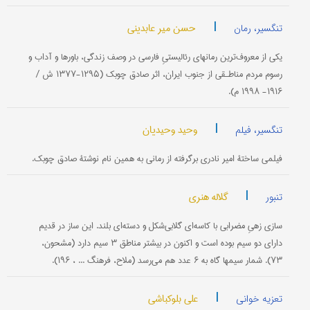
|
حسن میر عابدینی
تنگسیر، رمان
یکی از معروف‌ترین رمانهای رئالیستیِ فارسی در وصف زندگی، باورها و آداب و
رسوم مردم مناطـقی از جنوب ایران، اثر صادق چوبک (۱۲۹۵-۱۳۷۷ ش /
۱۹۱۶- ۱۹۹۸ م).
|
وحید وحیدیان
تنگسیر، فیلم
فیلمی ساختۀ امیر نادری برگرفته از رمانی به همین نام نوشتۀ صادق چوبک.
|
گلاله هنری
تنبور
سازی زهیِ مضرابی با کاسه‌ای گلابی‌شکل و دسته‌ای بلند. این ساز در قدیم
دارای دو سیم بوده است و اکنون در بیشتر مناطق ۳ سیم دارد (مشحون،
۷۳). شمار سیمها گاه به ۶ عدد هم می‌رسد (ملاح، فرهنگ ... ، ۱۹۶).
|
علی بلوکباشی
تعزیه خوانی