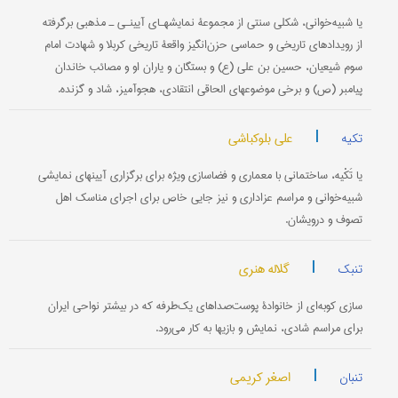
یا شبیه‌خوانی، شکلی سنتی از مجموعۀ نمایشهـای آیینـی ـ مذهبی برگرفته
از رویدادهای تاریخی و حماسی حزن‌انگیز واقعۀ تاریخی کربلا و شهادت امام
سوم شیعیان، حسین بن علی (ع) و بستگان و یاران او و مصائب خاندان
پیامبر (ص) و برخی موضوعهای الحاقی انتقادی، هجوآمیز، شاد و گزنده.
|
علی بلوکباشی
تکیه
یا تَکْیه، ساختمانی با معماری و فضاسازی ویژه برای برگزاری آیینهای نمایشی
شبیه‌خوانی و مراسم عزاداری و نیز جایی خاص برای اجرای مناسک اهل
تصوف و درویشان.
|
گلاله هنری
تنبک
سازی کوبه‌ای از خانوادۀ پوست‌صداهای یک‌طرفه که در بیشتر نواحی ایران
برای مراسم شادی، نمایش و بازیها به کار می‌رود.
|
اصغر کریمی
تنبان