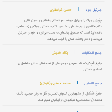
|
حسن ذوالفقاری
جبرئیل جولا
جِبْرِئیلْ جولا، یا جبرئیل جولاه، نام داستانی شفاهی و عنوان کتابی
مکتب‌خانه‌ای از نویسنده‌ای ناشناس. کتاب، داستان جولاهی (= نساجی،
بافنده‌ای) است که صندوق پرنده‌ای به دست می‌آورد و خود را جبرئیل
می‌نامد و دختر پادشاه عمّان را فریب می‌دهد.
|
پگاه خدیش
جامع الحکایات
جامِعُ الْحِکایات، نام عمومی مجموعه‌ای از نسخه‌های خطی مشتمل بر
تعدادی داستان.
|
محمد جعفری (قنواتی)
جامع التمثیل
جامِعُ التَّمْثیل، از مشهورترین کتابهای تمثیل و مَثَل به زبان فارسی، تألیف
محمد (یا محمدعلی) هبله‌رودی از ایرانیان مقیم هند.