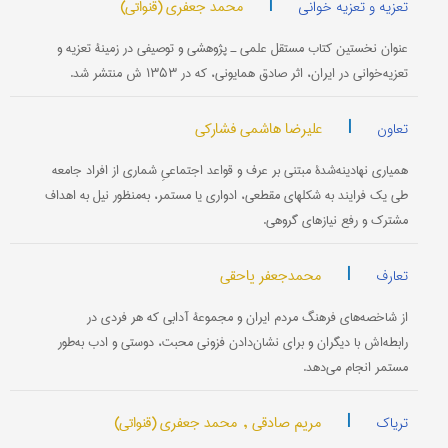
|
محمد جعفری (قنواتی)
تعزیه و تعزیه خوانی
عنوان نخستین کتاب مستقل علمی ـ پژوهشی و توصیفی در زمینۀ تعزیه و
تعزیه‌خوانی در ایران، اثر صادق همایونی، که در ۱۳۵۳ ش منتشر شد.
|
علیرضا هاشمی فشارکی
تعاون
همیاری نهادینه‌شدۀ مبتنی بر عرف و قواعد اجتماعیِ شماری از افراد جامعه
طی یک فرایند به شکلهای مقطعی، ادواری یا مستمر، به‌منظور نیل به اهداف
مشترک و رفع نیازهای گروهی.
|
محمدجعفر یاحقی
تعارف
از شاخصه‌های فرهنگ مردم ایران و مجموعۀ آدابی که هر فردی در
رابطه‌اش با دیگران و برای نشان‌دادن فزونی محبت، دوستی و ادب به‌طور
مستمر انجام می‌دهد.
|
مریم صادقی ,
محمد جعفری (قنواتی)
تریاک