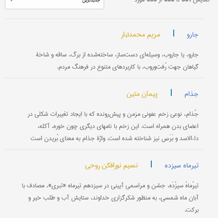
|
مریم محمدتبار
جارو
جارو، یا جاروب، وسیله‌ای دست‌ساز، ساخته‌شده از برگ، ساقه و شاخۀ
گیاهان جهت رُفت‌وروب، با کاربردهای متنوع در فرهنگ مردم.
|
پیمان متین
جذام
جُذام، نوعی زخم عفونی مزمن و پیش‌رونده که با ایجاد تغییرات شکلی در
اعضای بدن همراه است. این زخم با نامهای دیگری چون خوره، آکله،
داءالاسد و بَرَص نیز شناخته شده است. واژۀ جذام به معنای بُریدن است
|
نسیم نورافکن روحی
تیرماه سیزده
تیرْماهْ سیزْدَه، جشن و مراسمی آیینی در سیزدهم تیرماه «تبری»، مصادف با
آبان ماه شمسی، به منظور شکرگزاری خداوند، ستایش آب و طلب خیر و
برکت.