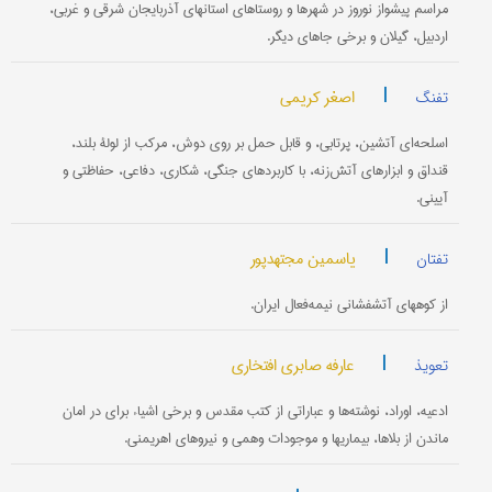
مراسم پیشواز نوروز در شهرها و روستاهای استانهای آذربایجان شرقی و غربی،
اردبیل، گیلان و برخی جاهای دیگر.
|
اصغر کریمی
تفنگ
اسلحه‌ای آتشین، پرتابی، و قابل حمل بر روی دوش، مرکب از لولۀ بلند،
قنداق و ابزارهای آتش‌زنه، با کاربردهای جنگی، شکاری، دفاعی، حفاظتی و
آیینی.
|
یاسمین مجتهدپور
تفتان
از کوههای آتشفشانی نیمه‌فعال ایران.
|
عارفه صابری افتخاری
تعویذ
ادعیه، اوراد، نوشته‌ها و عباراتی از کتب مقدس و برخی اشیاء برای در امان
ماندن از بلاها، بیماریها و موجودات وهمی و نیروهای اهریمنی.