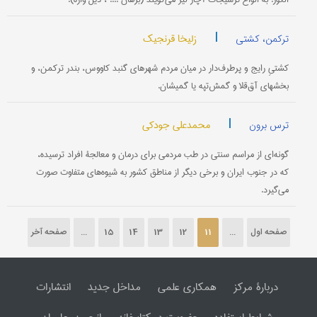
|
زلیخا قرنجیک
ترکمن، کشتی
کشتیِ رایج و پرطرف‌دار در میان مردم شهرهای گنبد کاووس، بندر ترکمن، و
بخشهای آق‌قلا و گمش‌تپه یا گمیشان.
|
محمدعلی جودکی
ترس برون
گونه‌ای از مراسم سنتی در طب مردمی برای درمان و معالجۀ افراد ترسیده،
که در جنوب ایران و برخی دیگر از مناطق کشور به شیوه‌های متفاوت صورت
می‌گیرد.
صفحه اول
...
11
12
13
14
15
...
صفحه آخر
دربارۀ مرکز
همکاری علمی
مداخل جدید
انتشارات