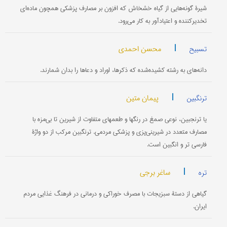
شیرۀ گونه‌هایی از گیاه خشخاش که افزون بر مصارف پزشکی همچون ماده‌ای
تخدیرکننده و اعتیادآور به کار می‌رود.
|
محسن احمدی
تسبیح
دانه‌های به رشته کشیده‌شده که ذکرها، اوراد و دعاها را بدان شمارند.
|
پیمان متین
ترنگبین
یا ترنجبین، نوعی صمغ در رنگها و طعمهای متفاوت از شیرین تا بی‌مزه با
مصارف متعدد در شیرینی‌پزی و پزشکی مردمی. ترنگبین مرکب از دو واژۀ
فارسی تر و انگبین است.
|
ساغر برجی
تره
گیاهی از دستۀ سبزیجات با مصرف خوراکی و درمانی در فرهنگ غذایی مردم
ایران.