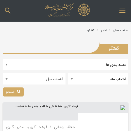
صفحه اصلی
اخبار
گفتگو
گفتگو
جستجو
فرهاد آذرین: خط نقاشی ما کاملا وامدار سقاخانه است
حافظ روحاني / فرهاد آذرين، مدير گالري