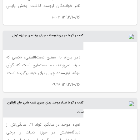
نظر خوانندگان ارجمند گذشت. بخش پاياني
اين گفت وگو به محضر علاقه‌مندان به تاريخ
1392/10/16 ۱۰:۰۳
تقديم مي‌شود.
گفت و گو با مو یان،نویسنده چینی برنده ی جایزه نوبل
«مو یان»، به معنای تحت‌اللفظی، «کسی که
حرف نمی‌زند»، نام مستعاری است که گوان
موئه، نویسنده چینی برای خود برگزیده است.
او در 17 فوریه 1955 در گوآمی واقع در استان
1392/10/16 ۰۹:۴۸
شاندونگ چین در خانواده‌ای کشاورز چشم به
جهان گشود.
گفت و گو با ضیاء موحد: رمان چیزی شبیه دایی جان ناپلئون
است
ضیاء موحد در سالگرد تولد 71 سالگی‌اش از
دیدگاه‌هایش در حوزه ادبیات و برخی