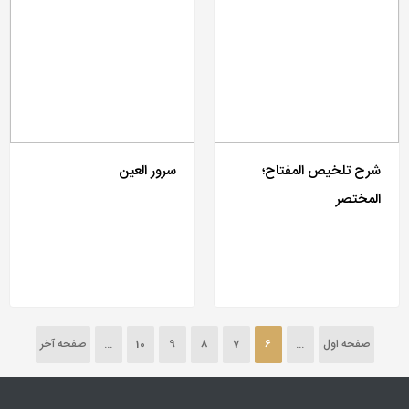
شرح تلخیص المفتاح؛
سرور العین
المختصر
صفحه اول
...
6
7
8
9
10
...
صفحه آخر