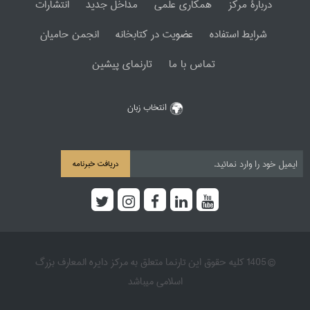
دربارۀ مرکز
همکاری علمی
مداخل جدید
انتشارات
شرایط استفاده
عضویت در کتابخانه
انجمن حامیان
تماس با ما
تارنمای پیشین
انتخاب زبان
دریافت خبرنامه
© 1405 کلیه حقوق این تارنما متعلق به مرکز دایره المعارف بزرگ
اسلامی میباشد