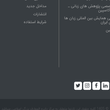
صصی پژوهش های زبانی ـ
مداخل جدید
 کاسپین
انتشارات
ی همایش بین المللی زبان ها
شرایط استفاده
ایران
ين
© 1405 کلیه حقوق این تارنما متعلق به مرکز دایره المعارف بزرگ اسلامی میباشد