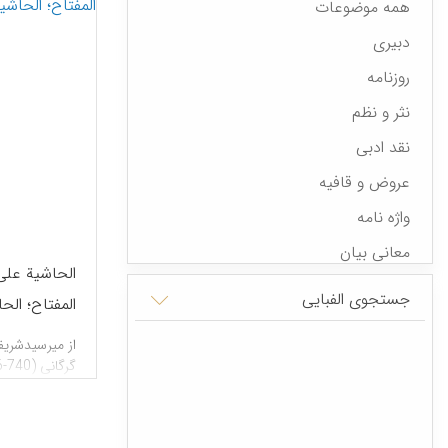
همه موضوعات
دبیری
روزنامه
نثر و نظم
نقد ادبی
عروض و قافیه
واژه نامه
معانی بیان
الحاشیة عل
فرهنگ نویسی
جستجوی الفبایی
المفتاح؛ الح
نامه نگاری
المطول
از میرسیدشری
بلاغت
1413م). ح
منشآت
«شرح تلخیص الم
) تفتازانی.