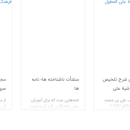
ی شرح تلخیص
منشأت ناشناخته ها؛ نامه
مجم
اشیة علی
ها
سرو
الف
ف علی بن محمد
نامه‌هایی ست كه برای آموزش
از م
گرگانی (740-816ق/1339-
عملی نامه‌نگاری گرد آمده است.
آن ر
اشیه‌ای است بر
بی‌دیباچه، بی‌نام كسان مشخص.
فتاح» (نک‍ : هف‍‌