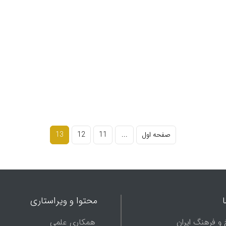
سومی
1036ق بوده
صفحه اول
...
11
12
13
محتوا و ویراستاری
 و فرهنگ ایران
همکاری علمی