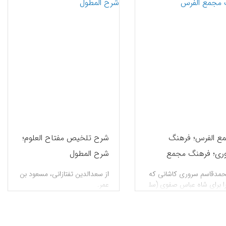
ع الفرس؛ فرهنگ
شرح تلخیص مفتاح العلوم؛
ری؛ فرهنگ مجمع
شرح المطول
رس
حمدقاسم سروری کاشانی که
از سعدالدین تفتازانی، مسعود بن
ا برای شاه عباس صفوی (سل‍
عمر.
996-1038ق/1588-1629م)، در
1008ق/1599م نگاشته است.
سپس 3 بار در آن دست برده که