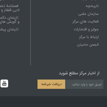
تاریخچه
فصلنامۀ تخ
ادبی قفقاز و
سازمان علمی
تارنمای دائم
فعالیت های مرکز
و گویش های 
جوایز و افتخارات
تارنماى پيش
ارتباط با مرکز
انجمن حامیان
از اخبار مرکز مطلع شوید
دریافت خبرنامه