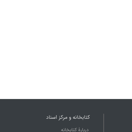
ن‌بار آن در لاهور، در
 است.
کتابخانه و مرکز اسناد
دربارۀ کتابخانه