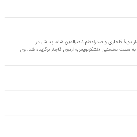
له فرزند اسدالله‎خان (۱۲۲۲-۱۲۸۱ق/۱۸۰۷-۱۸۶۵م)، سیاستمدار دورۀ قاجاری و صدراعظم ناصرالدین شاه. پدرش در
شیهای آقامحمدخان به مازندران خدمات بسیاری از خود نشان داد و از این‎رو به سمت نخستین «لشکرنویس» اردوی قاجار برگزیده شد. وی