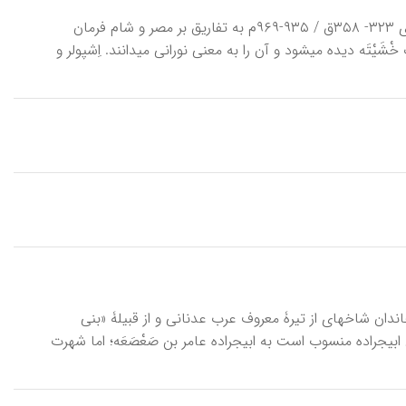
آلِ اِخْشید، اخشیدیان یا اخشیدیّه، سلسله‎ای از فرمانروایان فَرْغَانه که میان سالهای ۳۲۳- ۳۵۸ق / ۹۳۵-۹۶۹م به تفاریق بر مصر و شام فرمان
راندند. وجه تسمیه: اَخْشَید شکل سغدیِ واژه‎ای ایرانی است که در اوستا به صورت خْشَیْتَه دیده می‎شود و آن را به معنی نورانی می‎دانند. اِشپولر و
آلِ ابی‎جَراده، خاندانی علمی و سیاسی از سدۀ ۱-۷ق / ۷-۱۳م در عراق و حلب. این خاندان شاخه‎ای از تیرۀ معروف عرب عدنانی و از قبیلۀ «بنی
عُقیل» است و این قبیله مدتی در سرزمین عراق و عربستان حکومت کرده است. آل ابی‎جراده منسوب است به ابی‎جراده عامر بن صَعْصَعَه؛ اما شهرت