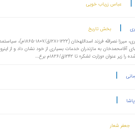
|
عباس زریاب خویی
|
ری
بخش تاریخ
آقاخانِ نوری، میرزا نصرال
لشکرک
ا زیر عنوان «وزارت لشکر» تا ۱۲۴۲ق/۱۸۲۶م برع...
|
مانی
|
اشا
جعفر شعار