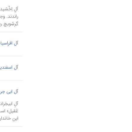
گِرشِویچ ری
آل افراسیا
آل اسفندیا
آل ابی جرا
این خاندان