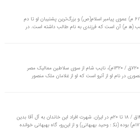
آلِ اَبی‎طالِب، عنوان خاندان ابوطالب بن عبدالمطلب بن هاشم بن عبد مناف (د ح ۶۱۹ م) عموی پیامبر اسلام(ص) و بزرگ‌ترین پشتیبان او تا دم
بود. علت اشتهار وی به ابوطالب (ه‍ م) آن است که فرزندی به نام طالب داشته است. در
آقُوش اَفرَم، جمال‎الدین آقوش بن عبدالله منصوری معروف به «افرم صغیر» (د پس از ۷۲۰ق / ۱۳۲۰م)، نایب شام از سوی سلاطین ممالیک مصر
(ملک ناصر محمد بن قَلاوُن و ملک مظفر بَیْبَرس جاشْنَکیر «چاشْنی گیر»). نسبت منصوری در نام او از آن‎رو است که او از غلامان ملک منصور
آلِ آقا، خاندانی از عالمان دینی، شیعی امامی، مشهور به علم و ادب از سدۀ ۱۲ تا ۱۴ق / ۱۸ تا ۲۰م در ایران. شهرت افراد این خاندان به آل آقا بدین
جهت است که منتسب به «آقا محمدباقر وحید بهبهانی» (ح ۱۱۱۶-۱۲۰۵ق / ۱۷۰۴-۱۷۹۱م) بوده (نک‍ : وحید بهبهانی) و از این‌رو، گاه بهبهانی خوانده