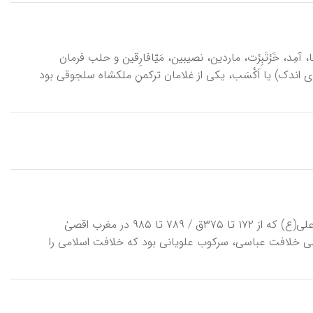
 از قبایل غز که از ۴۹۵-۸۱۱ ق / ۱۱۰۱- ۱۴۰۸م در حصنِ کَیْفا، آمِد، خَرْتَبِرْت، ماردین، نصیبین، مَیّافارِقین و حلب فرمان
لسله، اَرتُق (به معنای زیادی) ‎بن اَکسُک (به معنای اندک) یا اَکْسَب، یکی از غلامان ترکمنِ ملکشاه سلجوقی بود
آلِ اِدْریس، سلسله‎ای شیعی‌مذهب، منسوب به ادریس بن عبدالله نوادۀ حسن بن علی(ع) که از ۱۷۲ تا ۳۷۵ق / ۷۸۹ تا ۹۸۵ در مغرب اقصیٰ
سی خلافت عباسی، سرکوب علویانی بود که خلافت اسلامی را