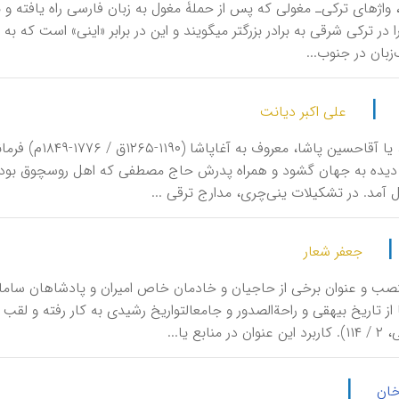
آقا، یا آغا، واژه‎ای ترکی‌ـ مغولی که پس از حملۀ مغول به زبان فارسی راه یاف
زبان در جنوب...
|
علی اکبر دیانت
آغاحُسِیْن، یا 
ْنه دیده به جهان گشود و همراه پدرش حاج مصطفى که اهل روسچوق بود به
ل آمد. در تشکیلات ینی‌چری، مدارج ترقی ...
جعفر شعار
در چند جا از تاریخ بیهقی و راحةالصدور و جامع‎الت
|
خان