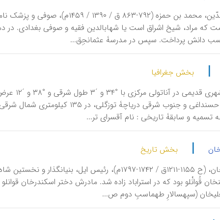
معلوم نیست که مراد، شیخ اشراق است یا شهاب‎الد
سب دانش پرداخت. سپس در مدرسۀ عثمانجِق...
|
بخش جغرافیا
ه تسمیه و سابقۀ تاریخی : نام آق‎سرای تر...
|
خان
بخش تاریخ
وم ص...