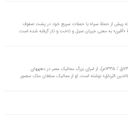
ستین سده‎های تشکیل دولت عثمانی که پیش از حملۀ سپاه با حملات سریع خود در پشت صفوف
و ویرانی می‎کردند. این اصطلاح از کلمۀ «آقین» به معنی جریان سیل و تاخت و تاز گرفته شده است.
آقوش اَشرفَی، یا آقُشِ اَشْرَفی، جمال‎الدین فرزند عبدالله معروف به «نایب‎الْکَرَک» (د ۷۳۶ق / ۱۳۳۵م)، از امرای بزرگ ممالیک مصر در دهه‎های
نخستین قرن ۸ ق / ۱۴م. ابن حجر عسقلانی (۱ / ۴۷۰) نام او را «آقُش الاشرفی جمال‎الدین البُرناق» نوشته است. او از ممالیک سلطان ملک منصور