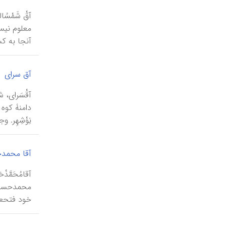
آنجا به ک
آق سرای
نِوْشِهِر. وج
آقا محمد
خود فتحعلی‎خان (سپهسالارِ طهماسبِ د