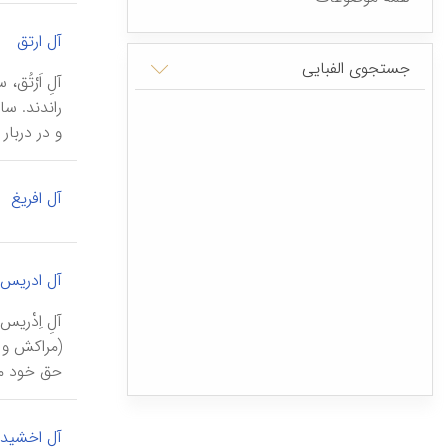
آل ارتق
جستجوی الفبایی
و در دربار
آل افریغ
آل ادریس
(مراکش و 
حق خود می‎دانستند و گاه گاه به علت نابسامانیهای سیاسی یا
آل اخشید