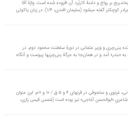
ته و به‌تدریج بر رواج و دامنۀ کاربُرد آن افزوده شده است. واژۀ آقا
(آغا، اَغا) را در ترکی شرقی به برادر بزرگ‎تر می‎گویند و این در برابر «اینی» است که به برادر کوچک‎تر گفته می‎شود (سلیمان افندی، ۱/۴). در زبان یاکوتی
آقاحسین پاشا، معروف به آغا‌پاشا (۱۱۹۰-۱۲۶۵ق / ۱۷۷۶-۱۸۴۹م) فرمانده ینی‌چری و وزیر عثمانی در دورۀ سلطنت محمود دوم. در
 «بندر» آمد و در همان‌جا به جرگۀ ینی‌چریها پیوست و آنگاه
آغاجی، منصب و عنوان برخی از حاجیان و خادمان خاص امیران و پادشاهان سامانی، غزنوی و سلجوقی در قرنهای ۴ و ۵ ق / ۱۰ و ۱۱م. این عنوان
واریخ رشیدی به کار رفته و لقب شاعریِ «ابوالحسن آغاجی» نیز بوده است (شمس قیس رازی،