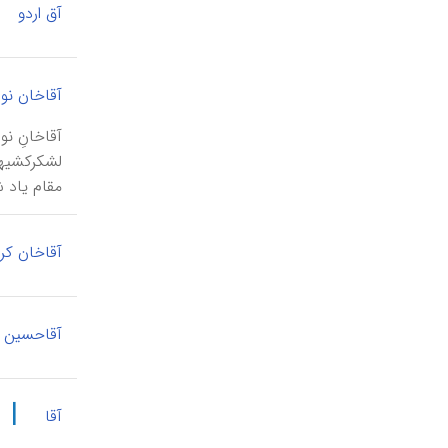
آق اردو
آقاخان نو
مقام یاد شده ر
آقاخان کر
آقاحسین پ
|
آقا