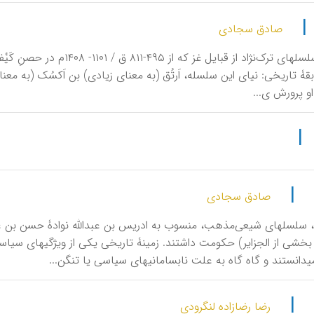
|
صادق سجادی
آلِ اَرْتُق، سلسله‎ای ترک‌نژاد
راندند. سابقۀ تاریخی: نیای این س
 او پرورش ی...
|
|
صادق سجادی
بخشی از الجزایر) حکومت داشتند. زمینۀ تاریخی یکی از ویژگیهای سیا
 تنگن...
|
رضا رضازاده لنگرودی