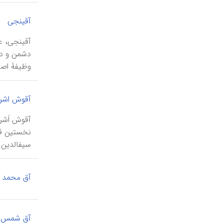
آقینجی
وظیفۀ اصل
آقوش اشر
سیف‎الدین قَلاوون اَلفی نجمی (د ۶۸۹ ق / ...
آق محمد ت
آق شمس ا