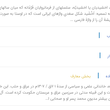
شۀ آن را از واژۀ فارسی ...
|
ب
|
ر
|
ده
بخش معارف
 بیشتر مدیونِ محمد پسر او و صحابی ا...