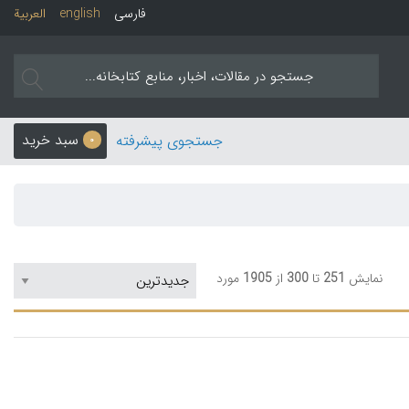
فارسی
english
العربیة
سبد خرید
جستجوی پیشرفته
0
نمایش
251
تا
300
از
1905
مورد