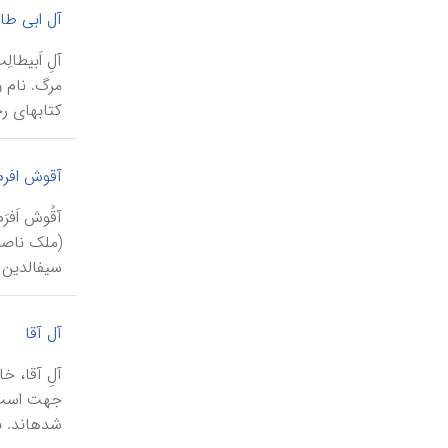
آل ابی طا
کتابهای رج
آقوش افرم
سیف‎الدین قلاون اَلْفی بوده است. آقوش از قوم چرکس ب...
|
آل آقا
شده‎اند. برخی از اینان که در کرمانشا...