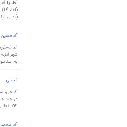
(قومی ترک‌
آغاحسین
شهر اَدِر
به استانبو
|
آغاجی
۲۴۱؛ ثعالبی، ۲ / ۱۱۴). کاربرد این عنوان در منابع یا...
آغا محمد