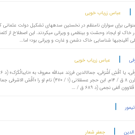
|
عباس زریاب خویی
آقینجی، عنوانی برای سواران نامنظم در نخ
دشمن و در خاک او ایجاد وحشت و بی‎نظمی 
ی آقینجیها شناسایی خاک دشمن و غارت و ویرانی بود؛ اما...
|
فی
عباس زریاب خویی
|
یمور
|
لدین
جعفر شعار