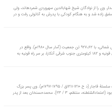
آقْ شَمْسُ‎الدّین، محمد بن حمزه (۷۹۲-۸۶۳ ق / ۱۳۹۰ / ۱۴۵۹م)، صوفی و پزشک نامدار. وی را از نوادگان شیخ شهاب‎الدین سهروردی شمرده‎اند، ولی
ین فقیه و صوفی بغدادی. در دمشق زاده شد و به هنگام کودکی با پدرش به آناتولی رفت و در
آقْ‎سَرای، شهری قدیمی در آناتولی مرکزی با °۳۴ و ´۳ طول شرقی و °۳۸ و ´۱۲ عرض شمالی، با ۹۲۷،۶۲ تن جمعیت (آمار سال ۱۹۸۰م). واقع در
دامنۀ کوه حسن‎داغی و جنوب شرقی دریاچۀ توزگلی، در ۱۳۵ کیلومتری شمال شرقی قونیه و ۱۸۲ کیلومتری جنوب شرقی آنکارا، بر سر راه قونیه به
آقامُحَمَّدْخان، (ح ۱۱۵۵-۱۲۱۱ق / ۱۷۴۲-۱۷۹۷م)، رئیس ایل، بنیانگذار و نخستین شاه سلسلۀ قاجار (د ح ۱۲۱۰-۱۲۱۱ق / ۱۷۹۵-۱۷۹۷م). وی پسر بزرگ
محمدحسن‎خان قُوانْلو بود که در استراباد زاده شد. مادرش دختر اسکندرخان قوانلو بود (اعتمادالسّلطنه، منتظم، ۳ / ۲۳). محمدحسن‎خان بعد از پدر