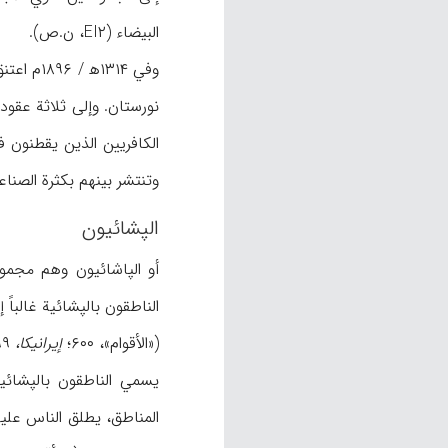
البيضاء (EI۲، ن.ص).
الكافريين الذين يقطنون ف
وتنتشر بينهم بكثرة الصنا
الپشائيون
أو الپاشائيون وهم مجمو
الناطقون بالپشائية غالبا
(«الأقوام»، ۶۰۰؛
إيرانيكا،
I / ۴۹۹). وقد عُدّ هؤلاء القوم من بقايا كاپيشه و