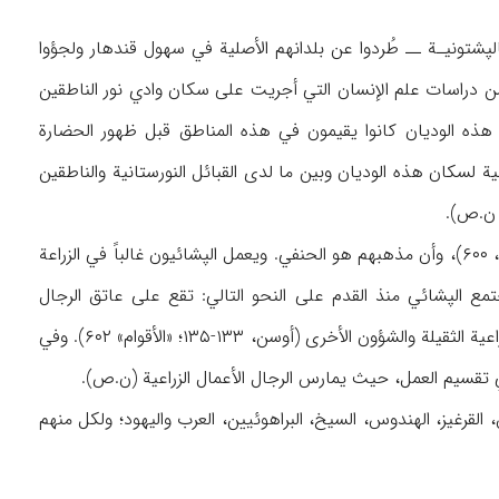
پشتونيـة ــ طُردوا عن بلدانهم الأصلية في سهول قندهار ولجؤوا
 من دراسات علم الإنسان التي أجريت على سكان وادي نور الناطقين
 هذه الوديان كانوا يقيمون في هذه المناطق قبل ظهور الحضارة
افية لسكان هذه الوديان وبين ما لدى القبائل النورستانية والناطقين
، ن.ص).
ن.ص). وما يقرب من ۱۰۰ ألف نسمة(«الأقوام»، ۶۰۰)، وأن مذهبهم هو الحنفي. ويعمل الپشائيون غالباً في الزراعة
مع الپشائي منذ القدم على النحو التالي: تقع على عاتق الرجال
مسؤولية الأنشطة المتعلقة برعي القطعان وجز شعر الماعز والغزل، وعلى النساء مسؤولية الأعمال الزراعية الثقيلة والشؤون الأخرى (أوسن، ۱۳۳-۱۳۵؛ «الأقوام» ۶۰۲). وفي
في تقسيم العمل، حيث يمارس الرجال الأعمال الزراعية (ن.ص).
رغيز، الهندوس، السيخ، البراهوئيين، العرب واليهود؛ ولكل منهم