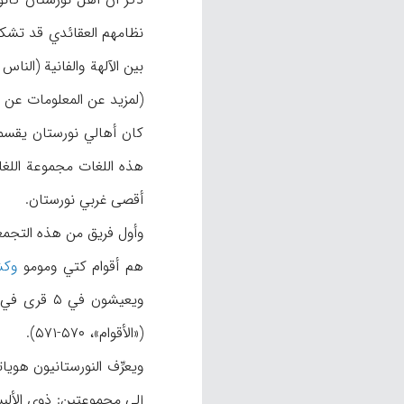
بين الآلهة والفانية (النا
(لمزيد عن المعلومات عن دين وطقوس 
هذه اللغات مجموعة اللغات 
أقصى غربي نورستان.
هم أقوام كتي ومومو
وكش
ويعيشون ف
(«الأقوام»، ۵۷۰-۵۷۱).
ويعرِّف النورستانيون هويا
إلى مجموعتين: ذوي الألبس