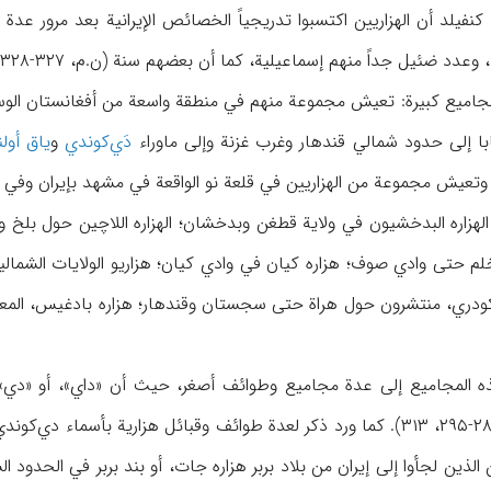
نفيلد أن الهزاريين اكتسبوا تدريجياً الخصائص الإيرانية بعد مرور عدة ق
وعدد ضئيل جداً منهم إسماعيلية، كما أن بعضهم سنة (ن.م، ۳۲۷-۳۲۸).
مجاميع كبيرة: تعيش مجموعة منهم في منطقة واسعة من أفغانستان الوسط
 إلى حدود شمالي قندهار وغرب غزنة وإلى ماوراء
دَي‌كوندي
و
ياق أول
عيش مجموعة من الهزاريين في قلعة نو الواقعة في مشهد بإيران وفي كويته 
هزاره البدخشيون في ولاية قطغن وبدخشان؛ الهزاره اللاچين حول بلخ وبل
م حتى وادي صوف؛ هزاره كيان في وادي كيان؛ هزاريو الولايات الشمال
كودري، منتشرون حول هراة حتى سجستان وقندهار؛ هزاره بادغيس، المعروفو
المجاميع إلى عدة مجاميع وطوائف أصغر، حيث أن «داي»، أو «دي» ا