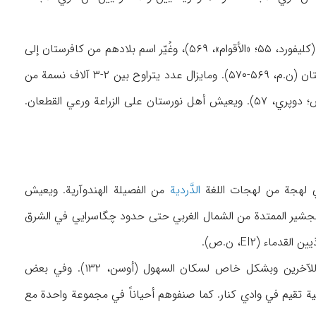
وفي ۱۳۱۴ه‍ / ۱۸۹۶م اعتنق أهل نورستان الإسلام على يد أمير أفغانستان، الأمير عبد الرحمان خان (كليفورد، ۵۵؛ «الأقوام»، ۵۶۹)، وغُيّر اسم بلادهم من كافرستان إلى
نورستان. وإلى ثلاثة عقود مضت، كان يعيش منهم ما بين ۶۰-۱۰۰ ألف نسمة في كافة أرجاء نورستان (ن.م، ۵۶۹-۵۷۰). ومايزال عدد يتراوح بين ۲-۳ آلاف نسمة من
، ن.ص؛ دوپري، ۵۷). ويعيش أهل نورستان على الزراعة ورعي القطعان.
ي لهجة من لهجات اللغة
الدَّردية
من الفصيلة الهندوآرية. ويعيش
 لپنجشير الممتدة من الشمال الغربي حتى حدود چگاسرايي في الشرق
قدماء (EI۲، ن.ص).
يسمي الناطقون بالپشائية أنفسهم «كوهستاني»، أو «كوهي» (الجَبَلي) لدى تقديمهم أنفسهم للآخرين وبشكل خاص لسكان السهول (أوسن، ۱۳۲). وفي بعض
سم قبيلة ناطقة بالپشتونية تقيم في وادي كنار. كما صنفوهم أحياناً في مجموعة واحدة مع