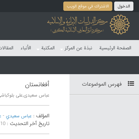
الدخول
الاشتراك في موقع الویب
الصفحة الرئیسیة
نبذة عن المرکز
المکتبة
الأنباء
المقالا
فهرس الموضوعات
أفغانستان
عباس سعیدی,علی بلوکباش
المؤلف
-
:
عباس سعیدي
ع
تاریخ آخر التحدیث
:
۳۴:۴۶