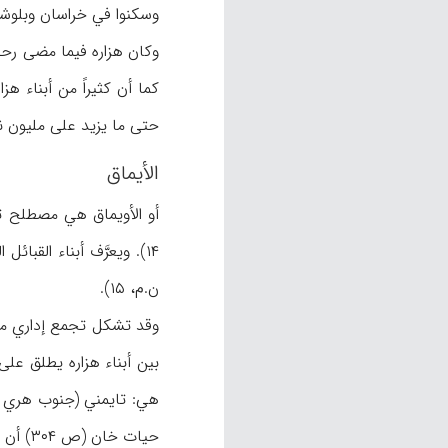
وسكنوا في خراسان وبلوشستان، ويطلقون عل
وكان هزاره فيما مضى رحلا
حتى ما يزيد على مليون نسمة 
الأيماق
أو الأويماق هي مصطلح تر
۱۴). ويعرَّف أبناء القب
ن.م، ۱۵).
حيات خان (ص ۳۰۴) أن جمشيدي وفيروزكوهي هما من هزاره أيماق، بينما يرى بليو («بحث»، ۳۴) أنهما من هزاره تيموري.