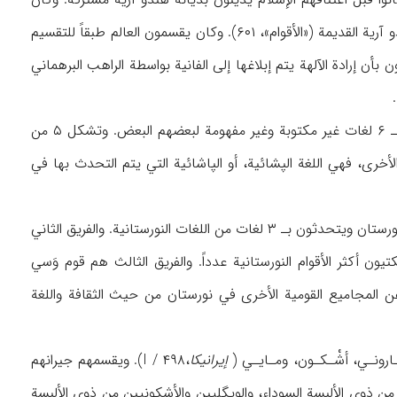
نظامهم العقائدي قد تشكل من مجموعة رموز وشعائر ومناسك ومعتقدات لها شبه بالمذاهب الهندو آرية القديمة («الأقوام»، ۶۰۱). وكان يقسمون العالم طبقاً للتقسيم
أن إرادة الآلهة يتم إبلاغها إلى الفانية بواسطة الراهب البرهماني
كان أهالي نورستان يقسمون بحسب القرابات الثقافية واللغويـة إلى ۳ مجاميع قومية يتكلمون بـ ۶ لغات غير مكتوبة وغير مفهومة لبعضهم البعض. وتشكل ۵ من
الأخرى، فهي اللغة الپشائية، أو الپاشائية التي يتم التحدث بها في
وأول فريق من هذه التجمعات القومية الثلاثية هم أهل كلاشه الذين يقيمون في الشريط الجنوبي لنورستان ويتحدثون بـ ۳ لغات من اللغات النورستانية. والفريق الثاني
أكثر الأقوام النورستانية عدداً. والفريق الثالث هم قوم وَسي
ون عن المجاميع القومية الأخرى في نورستان من حيث الثقافة واللغة
پـارونـي، أشْـكـون، ومـايـي (
إيرانيكا
،I / ۴۹۸). ويقسمهم جيرانهم
من ذوي الألبسة السوداء، والويگليين والأشكونيين من ذوي الألبسة