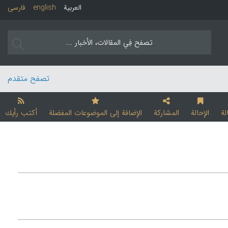
العربیة
english
فارسی
تصفح متقدم
لة
الإحالة
المشارکة
الإضافة إلی الموضوعات المفضلة
أکتب رأیك