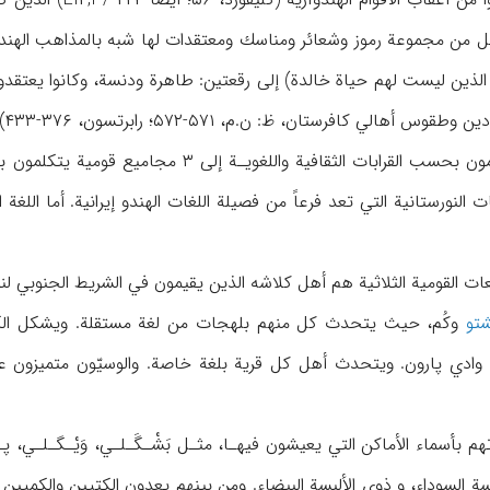
س الذين ليست لهم حياة خالدة) إلى رقعتين: طاهرة ودنسة، وكانوا يعتقدون ب
أهالي كافرستان، ظ: ن.م، ۵۷۱-۵۷۲؛ رابرتسون، ۳۷۶-۴۳۳).
النورستانية التي تعد فرعاً من فصيلة اللغات الهندو إيرانية. أما اللغة 
تو
وكُم، حيث يتحدث كل منهم بلهجات من لغة مستقلة. ويشكل الكتيون 
ي ۵ قرى في وادي پارون. ويتحدث أهل كل قرية بلغة خاصة. والوسيّون متميز
تهم بأسماء الأماكن التي يعيشون فيهـا، مثـل بَشْـگَـلـي، وَيْـگـلـي، 
ة السوداء، و ذوي الألبسة البيضاء. ومن بينهم يعدون الكتيين والكميين 