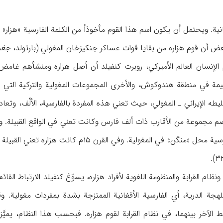
غانية. ويحتمل أن يكون اسم هذا القوم مأخوذاً من الكلمة الفارسية «هز
ض أن قوم هزاره من بقايا قوات عساكر جنكيزخان المغولي (بارتولد،
جغر
إنسان العالم الأميركي، روبرت كنفيلد أن أصل هزاره ومنشأهم غامض،
طه الإيراني ـ المغولي، حيث تعني هذه المفردة بالفارسية، الألْف، وتعاد
 مجموعة من الأقارب ذات ألف فارس وكانت تعني في الواقع القبيلة. و
ــ أحلّوا مفردة «هزار» الفارسية محل «منگن» ف
للهجة الدرية، أي الفارسية الأفغانية الممتزجة بشدة بمفردات مغولية. 
تضح الترابط الآخر بينهما، في نظام القرابة لقوم هزاره. فبحسب هذا النظام،