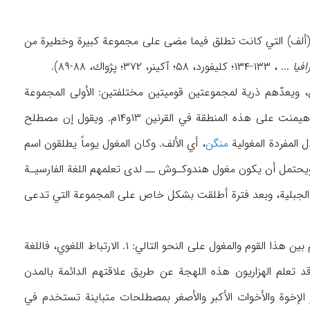
ار» (ألف) التي كانت تطلق فيما مضى على مجموعة كبيرة وخطيرة من
افيا
... ، ۱۳۳-۱۳۴؛ كليفورد، ۵۸؛ آكينر، ۳۷۲؛ پژواك، ۸۸-۸۹).
 ويعدّهم ذرية لمجموعتين قوميتين مختلفتين: الأولى المجموعة
الهندو إيرانية الأصيلة المقيمة في منطقة هندوكوش، والأخرى المجموعات المغولية والتركية التي هيمنت على هذه المنطقة في القرنين ۱۳و۱۴م. ويقول إن مصطلح
ل المفردة المغولية
منگن
، أي الألف. وكان المغول يوماً يطلقون اسم
يحتمل أن يكون مغول هندوكـوش ــ لدى تعلمهم اللغة الفارسيـة
ي المغولية. وفي القرن ۱۵م كانت هزاره تعني القبيلة الجبلية، وبعد فترة أطلقت بشكل خاص على المجموعة التي تدعى
واستناداً إلى ظاهر الجسم ونظام القرابة والمنظومة اللغوية لأفراد هزاره، يسوّغ كنفيلد الارتباط القائم بين هذا القوم والمغول على النحو التالي: ۱. الارتباط اللغوي، فاللغة
وقد تعلم الهزاريون هذه اللهجة عن طريق علاقتهم الدائمة بالمدن
 يميَّز الإخوة والأخوات الأكبر والأصغر بمصطلحات متباينة تستخدم في