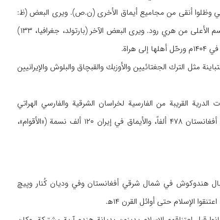
ني وظلوا أنقى من مجاميع أيماق الأخرى (ن.ص). ويرى البعض (ظ:
«الأقوام»، ۱۴) أن فيروزكوهي مأخوذة من اسم فيروزكوه عاصمة الغوريين في القرنين ۱۲و۱۳م في القسم الأعلى من هري رود. ويرى البعض الآخر (بارتولد، جغرافيا، ۱۳۳)
هراة.
اميع قومية متنوعة من مناشئ متباينة مثل الترك الجغتائيين والأوزبك والقبچاق والبلوش والإيرانيين
درية القريبة من الفارسية لخراسان الشرقية والفارسي الهراتي
والممزوجة بالكلمات التركية (ن.ص؛ دوپري، ۶۰؛ بليو، ن.م، ۳۳). وذكر أن عدد أهالي الأيماق في أفغانستان ۴۷۸ ألفاً، والأيماق في إيران ۱۲۰ ألف نسمة («الأقوام»،
بال هندوكوش في شمال شرقي أفغانستان وفي وديان كُنار وپيچ
انوا من أعقاب الأقوام الهندوآرية (كليفورد، ۵۶؛ أيضاً EI۲,I / ۲۲۴) الذين كانوا قبل اعتناقهم الإسلام يدينون بديانة هندو آرية مشتركة. وكان