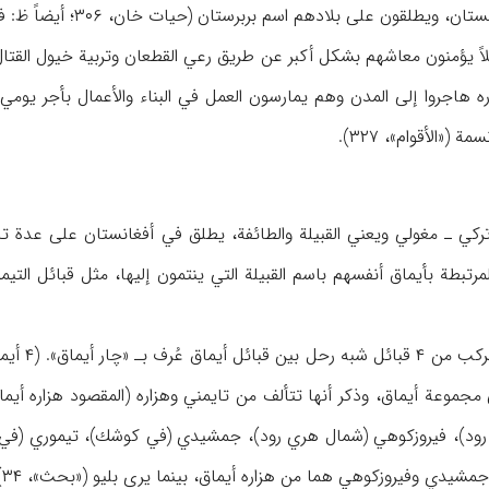
ى بلادهم اسم بربرستان (حيات خان، ۳۰۶؛ أيضاً ظ: فامبري، ۳۴۰-۳۴۱، الهامش؛ فيلد، ۲۹۹).
ً يؤمنون معاشهم بشكل أكبر عن طريق رعي القطعان وتربية خيول القتال. 
(«الأقوام»، ۳۲۷).
كي ـ مغولي ويعني القبيلة والطائفة، يطلق في أفغانستان على عدة تجمع
ائل المرتبطة بأيماق أنفسهم باسم القبيلة التي ينتمون إليها، مثل قبائل 