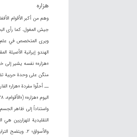
هزاره
وهم من أكبر الأقوام الأف
جيش المغول. كما رأى البع
ويرى المتخصص في علم ال
«هزاره» نفسه يشير إلى خلي
منگن على وحدة حربية تضم
اليوم «هزاره» («الأقوام»، ۳۲۸).
التقليدية للهزاريين هي ا
والأسواق؛ ۲. وي