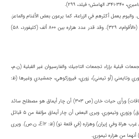
واليوم يعمل أكثرهم في الزراعة، كما يرعون بعض الأغنام والماعز.
كما أن كثيراً من أبناء هزاره هاجروا إلى المدن وهم يمارسون العمل في البناء والأعمال بأجر يومي («الأقوام»، ۳۲۹). وقد قدر عدد هزاره بين ۸۰۰ ألف (كليفورد، ۵۸)
ات قبلية بإزاء تجمعات التاجيك والفارسيوان غير القبلية (ن.م،
التيموري وتايمني (أو تيمني)، زوري، فيروزكوهي، جمشيدي وغيرها (ظ:
وقد تشكل تجمع إداري مركب من ۴ قبائل شبه رحل بين قبائل أيماق عُرف بـ «چار أيماق». (۴ أيماقات) ورأى حيات خان (ص ۳۰۳) أن چار أيماق هو مصطلح سائد
بين أبناء هزاره يطلق على مجموعة أيماق، وذكر أنها تتألف من تايمني وهزاره (المقصود هزاره أيماق) وزوري وتيموري. ويرى البعض أن چار أيماق مؤلفة من ۵ قبائل
هي: تايمني (جنوب هري رود)، فيروزكوهي (شمال هري رود)، جمشيدي (في كوشك)، تيموري (في غرب هراة وفي إيران) وهزاره (في قلعة نو) (ظ: EI۲، ن.ص). ويرى