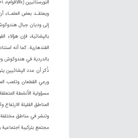
النورستانيين («االأقوام»، ۶۰۱).
ويعتقـد بعض العلمـاء أن
إلى وديان جبال هندوكوش ا
بالپشائية، فإن هؤلاء ال
القندهارية. كما أنه استنا
بالدردية في هندوكوش وقره
ذُكر أن عدد الپشائيين يتراوح بي
ورعي القطعان وتلعب الما
المناطق القليلة الارتفاع
وتنشر في مناطق مختلفة م
مجتمع بتركيبة اجتماعية 