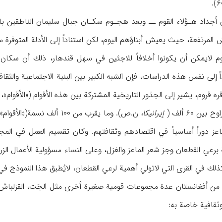
 أجداد هـؤلاء القوم ــ وبعد هجـوم سكـان جبال سليمان الناطقين بال
لمرتفعة، حيث يعيش أبناؤهم اليوم، لكن استناداً إلى الأدلة المتوفرة
قوم لايمكن أن يكونوا أخلافاً للاجئين في سهل قندهار، ذلك أن سكان
داً إلى نفس هذه الدراسات، فإن الشبه الكبير بين البنية الاجتماعية والثق
 قروم، يشير إلى الجذور التاريخية المشتركة بين هذه الأقوام («الأقوام»
ن ۶۰ ألف (
إيرانيكا،
عز دوراً أساسياً في اقتصادهم وثقافتهم. وكان تقسيم العمل في المجت
 وكذلك في القرى التي لاتولي أهمية لرعي القطعان، لايُطبق هذا النموذج 
ن أفغانستان عدة مجموعات قومية صغيرة أخرى مثل الجَت، القزلباش، الق
وثقافية خاصة به: