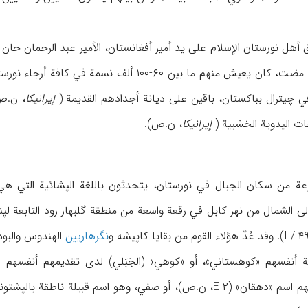
ي چيترال بباكستان، باقين على ديانة أجدادهم القديمة (
إيرانيكا
عات اليدوية الخشبية (
إيرانيكا
، ن.ص).
عة من سكان الجبال في نورستان، يتحدثون باللغة الپشائية التي ه
ً إلى الشمال من نهر كابل في رقعة واسعة من منطقة گلبهار رود التابعة
نگرهاريين
الهندوس والبوذيين ال
المناطق، يطلق الناس عليهم اسم «دهقان» (EI۲، ن.ص)، أو صفي، وهو ا