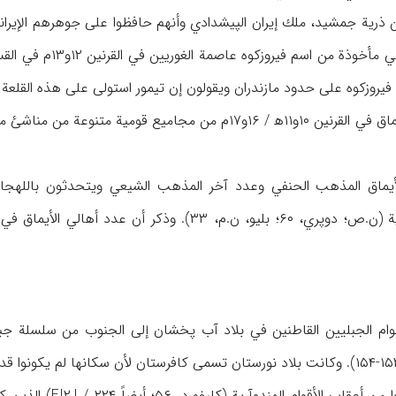
 ذرية جمشيد، ملك إيران الپيشدادي وأنهم حافظوا على جوهرهم الإيرا
ه على حدود مازندران ويقولون إن تيمور استولى على هذه القلعة في ۱۴۰۴م ورحّل أهلها إلى 
وقد تشكلت قبائل چار أيماق في القرنين ۱۰و۱۱ه‍ / ۱۶و۱۷م من مج
يماق المذهب الحنفي وعدد آخر المذهب الشيعي ويتحدثون باللهجات ال
قوام الجبليين القاطنين في بلاد آب پخشان إلى الجنوب من سلسلة ج
ذكر أن أهل نورستان ك