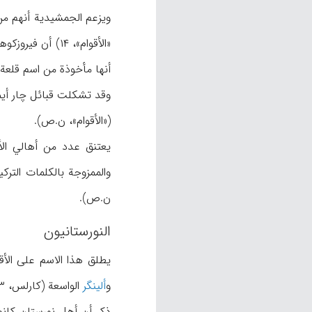
ويزعم الجمشيدية أنهم من
أنها مأخوذة من اسم قلعة فيروزكو
(«الأقوام»، ن.ص).
يعتنق عدد من أهالي الأ
ن.ص).
النورستانيون
يطلق هذا الاسم على الأ
و
ألينگر
الواسعة (كارلس، ۱۵۳-۱۵۴). وكانت بلاد نورستان تسمى كافرستان لأن سكانها لم يكونوا قد اعتنقوا الإسلام حتى أوائل القرن ۱۴ه‍.