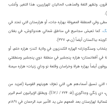
رون. وتظهر اللغة والمذهب الحاليان للهزاريين، هذا التغير. وأغلب
ى وفي المنطقة المعروفة بهزاره جات، أو هزارستان التي تمتد في
نگ
. كما تعيش مجاميع في مناطق شمالي هندوكوش، في بغلان
بباكستان أيضاً (ن.م، ۳۲۷).
خاب وسنگچارك؛ الهزاره الكندزيون في ولاية كندز؛ هزاره خلم، أو
ية في أفغانستان؛ هزاره پنجشير في منطقة دوي پنجشير ومنطقتي
ن أيضاً بهزاره هراة وخراسان وقلعة نو وداي زنيات؛ هزاره ميمنة
لتي تسبق أسماءهم هي التي تعرّف هويتهم القومية (لمزيد من
الاطلاع، ظ: يزداني، ۱ / ۲۸۵-۲۹۵، ۳۱۳). كما ورد ذكر لعدة طوائف وقبائل هزارية بأسماء دي‌كوندي، دي زنگي وجاگوري (ظ: EI۲,I / ۲۲۴). ويطلق الإيرانيون اسم البربر
على مجموعة من الهزاريين الذين لجأوا إلى إيران من بلاد بربر هزاره جات، أو بند بربر في الحدود الشمالية لهزارستان بعد قمعهم على يد الأمير عبد الرحمان في ۱۸۹۱م