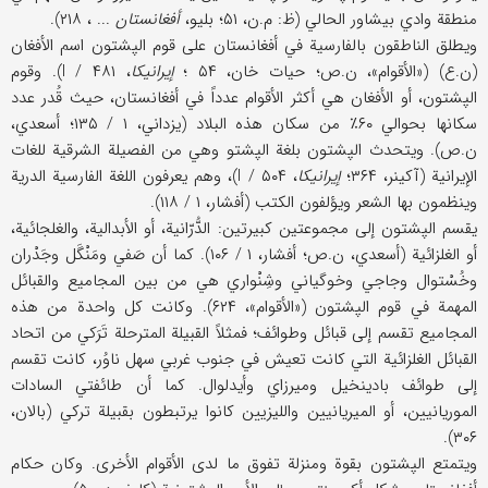
منطقة وادي بيشاور الحالي (ظ: م.ن، ۵۱؛ بليو،
أفغانستان
... ، ۲۱۸).
ويطلق الناطقون بالفارسية في أفغانستان على قوم الپشتون اسم الأفغان
(ن.ع) («الأقوام»، ن.ص؛ حيات خان، ۵۴ ؛
إيرانيكا
، I / ۴۸۱). وقوم
الپشتون، أو الأفغان هي أكثر الأقوام عدداً في أفغانستان، حيث قُدر عدد
سكانها بحوالي ۶۰٪ من سكان هذه البلاد (يزداني، ۱ / ۱۳۵؛ أسعدي،
ن.ص). ويتحدث الپشتون بلغة الپشتو وهي من الفصيلة الشرقية للغات
الإيرانية (آكينر، ۳۶۴؛
إيرانيكا
، I / ۵۰۴)، وهم يعرفون اللغة الفارسية الدرية
وينظمون بها الشعر ويؤلفون الكتب (أفشار، ۱ / ۱۱۸).
يقسم الپشتون إلى مجموعتين كبيرتين: الدُّرّانية، أو الأبدالية، والغلجائية،
أو الغلزائية (أسعدي، ن.ص؛ أفشار، ۱ / ۱۰۶). كما أن صَفي ومَنْگَل وجَدْران
وخُسْتوال وجاجي وخوگياني وشِنْواري هي من بين المجاميع والقبائل
المهمة في قوم الپشتون («الأقوام»، ۶۲۴). وكانت كل واحدة من هذه
المجاميع تقسم إلى قبائل وطوائف؛ فمثلاً القبيلة المترحلة تَرَكي من اتحاد
القبائل الغلزائية التي كانت تعيش في جنوب غربي سهل ناوُر، كانت تقسم
إلى طوائف بادينخيل وميرزاي وأيدلوال. كما أن طائفتي السادات
الموريانيين، أو الميريانيين والليزيين كانوا يرتبطون بقبيلة تركي (بالان،
۳۰۶).
ويتمتع الپشتون بقوة ومنزلة تفوق ما لدى الأقوام الأخرى. وكان حكام