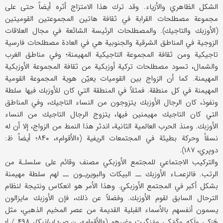
الشكل الظاهري والأزياء. وقد ترك هذا الامتزاج أثره أيضاً حتى على
مجموعة مصطلحات القرابة في ثقافة هاتين المجموعتين القوميتين
(الأوزبك والتاجيك). والمصطلحات الرئيسة الشائعة في مجال العلاقات
الزوجية في المناطق الشرقية والجنوبية هي في العادة مصطلحات فارسية
تاجيكية ومن ثقافة المجموعة التاجيكية المهيمنة؛ وفي مناطق الغرب
والشمال، تسود مصطلحات تركية أوزبكية من ثقافة المجموعة الأوزبكية
المهيمنة. كما أن الزواج بين القوميات يعيّن هوية المجموعة القومية
المهيمنة في كل منطقة. فمثلاً في المنطقة التي كان للأوزبك فيها سلطة
ونفوذ، كان الرجال الأوزبك يتزوجون من النساء التاجيك، وفي المناطق
التي كان التاجيك مهيمنين فيها، يتزوج الرجال التاجيك من النساء
الأوزبك. ومنذ الحرب العالمية الثانية، اندثر هذا النمط من الزواج، إلا أن له
نسقاً وحركة بطيئة في المجتمعات الريفية («الأقوام»، ۸۴۰؛ أيضاً ظ:
دوپري، ۱۸۷).
والتركيب الاجتماعي للمجتمع الأوزبكي مصنف وقائم على سلسلـة من
الرتب. فالزعمـاء الأوزبك ــ البيكات والبويريـون ــ لهم سلطة مهيمنة
بشكل أكبر في المجتمع الأوزبكي. وهذا الأمر هو انعكاس ونتيجة لنظام
الترحال السابق لقوم الأوزبك. وفضلاً عن ذلك، فإن الأوزبك مايزالون
يسمون أنفسهم بالأسماء القبلية القديمة من عصر المخيم الذهبي، مثل
هَرَكي ولَكه وكَمَكي ومَنگيت وغيرهم («الأقوام»، ن.ص؛
إيرانيكا
، I / ۴۹۸؛