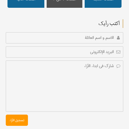
أکتب رأیك
تسجیل الآراء