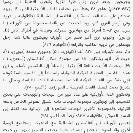
وجيحون. وبعد قرون وفي فترة الثورة والحرب الأهلية في روسيا
(۱۹۱۷-۱۹۲۳م)، هاجر ۲۸ رهطاً من مختلف القبائل الأوزبكية الذين كان يزيد
عددهم على ۵۰۰ ألف نسمة إلى أفغانستان الشمالية («الأقوام»، ن.ص).
وفي أواخر القرن ۱۹م، ورد الحديث عن إقامة مجموعة من الأوزبك (ما
يقرب من ۵۰۰,۲ أسرة) من مهاجري سمرقند وفرغانة في أطراف كابل (ظ:
ن.ص). واليوم، فإن أكبر قسم من الأوزبك يعيشون غالباً شبه رحل
ويعملون في تربية الماشية والزراعة («الأقوام»، ۸۳۹).
ذكر عدد الأوزبك بين ۸۲۰ ألف (كليفورد، ۵۹) ومليون نسمة (دوپري، ۶۱)،
حيث قُدّر أنهم يشكلون ۵٪ من مجموع سكان أفغانستان (أسعدي، ۱ /
۶۹). يتحدث الأوزبك باللغة الأوزبكية. واستناداً إلى التقسيم الأساسي، فإن
هذه اللغة من الفصيلة التركية الشرقية، واستناداً إلى تقسيم باسكاكوف،
فهي تعدّ من اللغات التركية الخاصة بفصيلة اللغات القارلقية وتمثل ما
يندرج تحت فصيلة اللغات القارلقية ـ الخوارزمية (آكينر، ۲۸۰).
وتحتوي اللغة الأوزبكية على عدد كبير من اللهجات واللُّهَيجات التي يمكن
تقسيمها إلى لهجتين: مجموعة اللهجات ذات النسق الصوتي الخاص باللغة
التركية، والمجموعة الأخرى اللهجات المتحولة إلى الإيرانية مما تفتقر إلى
النسق الصوتي («الأقوام»، ۸۳۳؛ أيضاً ظ: آكينر، ۲۸۱).
يعيش الأوزبك في أفغانستان الشمالية مع التاجيك ومجاميع قومية
أخرى وقد امتزجوا ببعضهم بشدة، بحيث يصعب التمييز بينهم من حيث