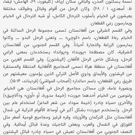
نسمة يسكنون المدن، والباقي سكان أرياف (كليفورد، ۶۹، الهامش؛ أيضاً،
ظ: أسعدي، ۱ / ۶۸). وكان الرحل من أقوام وقبائل وطوائف مختلفة
يعيشون في الخيام بأسلوب الترحال الكامل، أو شبه الترحال في الخيام
ويمارسون رعي القطعان.
وفي القسم الشرقي من أفغانستان تسمى مجموعة الرحل الساكنة في
الخيام رعاة القطعان، باسم «كوچي» ــ وتعني الرحل البدو ــ وكانوا
يمارسون الزراعة والتجارة أحياناً. وفي القسم الجنوبي من أفغانستان
الشرقية، كان مصطلحا «پويندا» و«پواندا» يستخدمان بمعنى الراعي
للرحل، وبشكل خاص الرحل الأفغان (الپشتون). وفي القسم الغربي من
أفغانستان في منطقة هراة تسمى المجاميع الأفغانية المتنقلة والمستقرة
من الپشتون والأيماق وذوي الأصل التركي الذين يؤمنون معيشتهم عن
طريق رعي القطعان، باسم «مالدار» (أصحاب المواشي) (فرديناند، ۱۴-۱۵).
وبصورة عامة، فإن مساكن مجاميع الرحل في أفغانستان هي الخيام.
ولنوعين من الخيام أحدهما «يورت» (خيمة مدورة، أو «أوي» و«آلاچيق»)
والأخرى «سياه چادر» (خيمة سوداء من شعر الماعز) استخدام عام بين
الرحل. وتستخدم «يورت» بشكل أكبر في أوساط الأقوام التركية في شمال
أفغانستان مثل التركمان والأوزبك وقره قرغيز ومجاميع قومية أصغر مثل
القوزاق في الشمال والعرب وبعض التاجيك وعدة قبائل أيماقية. وفي
النصف الجنوبي من أفغانستان تعيش في «سياه چادر» قبائل الپشتون