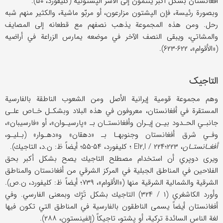
أفغانستان بشكل أكبر ينتمون إلى الأسر الپشتونية (كليفورد، ۵۰).
وبصورة رئيسة، فإن الپشتون مزارعون، أو مربّو ماشية، والكثير منهم شبه
رحل. ومن هذه المجموعة يذهب نصفهم مع قطعانه إلى المصايف
والمشاتي، ويبقى النصف الآخر في موضعه يمارس الزراعة في أراضيه
(«الأقوام»، ۶۲۲-۶۲۳).
التاجيك
وهم مجموعة قومية إيرانية الأصل ومن الشعوب الناطقة بالفارسية
المستقرة في أفغانستان، معروفون في هذه البلاد وبشكـل خـاص علـى
جانبـي الحـدود بيـن إيـران وأفغانستـان بـ «پارسيـوان»، أو «فارسيبان»،
وفـي شرق أفغانستان وجنوبهـا بـ «دهقان» و«دهـوار» (بـليـو،
أفغـانستـان
، ۲۲۳؛EI۲,I / ۲۲۴ ؛ كليفورد، ۵۴-۵۵؛ أيضاً ظ: ن.د، التاجيك).
ويرى دوپري أن استخدام مصطلح التاجيك يصح بشكل أكبر بحق
الفلاحين في المناطق الجبلية في المركز الشرقي من أفغانستان والمناطق
الشرقية والشمالية الشرقية منها («الأقوام»، ۷۳۹؛ أيضاً ظ: كليفورد، ن.ص).
وأورد الكاشغري (۱ / ۳۲۴) التاجيك بشكل تَژِك وبمعنى الفارسي. وفي
أفغانستان أيضاً يسمى الناطقون بالفارسية في المناطق التي تكون فيها
لغة الناس السائدة تركية، أو پشتو، تاجيكاً (إلفينستون، ۲۸۸).