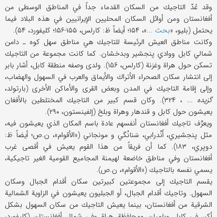
وقد عُدّ التاجيك من السكان القدماء جداً في المناطق الوسطى من
أفغانستان ومن أوائل السكان المحليين الإيرانيين في هذه البلاد فيما
يحتمل (بليو، «
بحث ...
»، ۱۵۴؛ أيضاً ظ: كارلس، ۱۵۵-۱۵۶؛ كليفورد، ۵۴).
وكانت مناطق العيش الرئيسة للتاجيك هي مناطق سهل كوه ـ دامن
شمالي كابل ووادي پنجشير وبدخشان. كما كانت مجموعة من التاجيك
تسكن حول هراة وغزنة (كارلس، ۱۵۶). ولدى وصفه منطقة كابل، أشار بابر
إلى انتشار سكان الصحراء الأتراك والأيماق والعرب في السهول والهضاب،
وإلى إقامة التاجيك في المدن وبعض القرى والأماكن الأخرى (بارتولد،
گزيده
... ، ۳۲۴). وكان قسم كبير من التاجيك المختلطين بالأفغان
يعيشون حول كابل و قندهار وهراة وبلخ (إلفينستون، ۲۹۰).
ويعرِّف تاجيك أفغانستان أنفسهم عادة باسم المكان الذي يعيشون فيه،
مثل پنجشيري، أَنْدرابي، سَنانْگي و مونجاني («الأقوام»، ن.ص؛ أيضاً ظ:
دوپري، ۱۸۳). كما أن فريقاً من هذا القوم يعيش في أقصى غرب
أفغانستان وفي مناطق خاضعة لهيمنة المجاميع القومية الغير تاجيكية،
يسمي نفسه بالتاجيك («الأقوام»، ن.ص).
يقسم التاجيك إلى مجموعتين كبيرتين سكان أقدام الجبال وسكان
السهول. وتاجيك أقدام الجبال، أو الجبليون يعيشون في الزاوية الشمالية
الشرقية من أفغانستان، بينما يعيش التاجيك من سكان السهول بشكل
أكبر في كابل وباميان ومحافظة هراة وفي شمال أفغانستان (كليفورد،