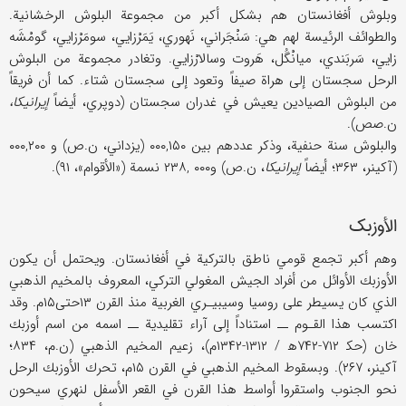
وبلوش أفغانستان هم بشكل أكبر من مجموعة البلوش الرخشانية.
والطوائف الرئيسة لهم هي: سَنْجَراني، نَهوري، يَمَرْزايي، سومَرْزايي، گومْشَه
زايي، سَربَندي، ميانْگُل، هَروت وسالارْزايي. وتغادر مجموعة من البلوش
الرحل سجستان إلى هراة صيفاً وتعود إلى سجستان شتاء. كما أن فريقاً
من البلوش الصيادين يعيش في غدران سجستان (دوپري، أيضاً
إيرانيكا،
ن.صص).
والبلوش سنة حنفية، وذكر عددهم بين ۰۰۰,۱۵۰ (يزداني، ن.ص) و ۰۰۰,۲۰۰
(آكينر، ۳۶۳؛ أيضاً
إيرانيكا
، ن.ص) و۰۰۰ ,۲۳۸ نسمة («الأقوام»، ۹۱).
الأوزبك
وهم أكبر تجمع قومي ناطق بالتركية في أفغانستان. ويحتمل أن يكون
الأوزبك الأوائل من أفراد الجيش المغولي التركي، المعروف بالمخيم الذهبي
الذي كان يسيطر على روسيا وسيبيـري الغربية منذ القرن ۱۳حتى۱۵م. وقد
اكتسب هذا القـوم ــ استناداً إلى آراء تقليدية ــ اسمه من اسم أوزبك
خان (حك‍ ۷۱۲-۷۴۲ه‍ / ۱۳۱۲-۱۳۴۲م)، زعيم المخيم الذهبي (ن.م، ۸۳۴؛
آكينر، ۲۶۷). وبسقوط المخيم الذهبي في القرن ۱۵م، تحرك الأوزبك الرحل
نحو الجنوب واستقروا أواسط هذا القرن في القعر الأسفل لنهري سيحون