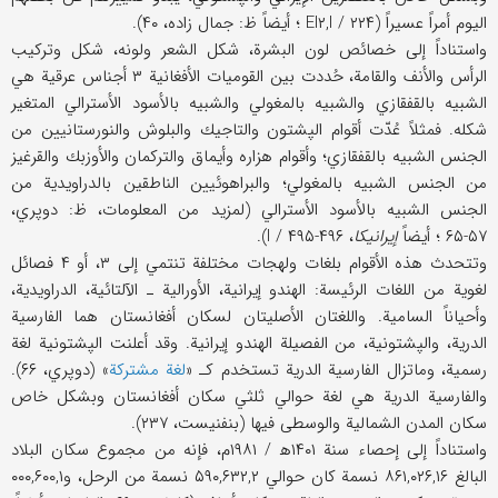
اليوم أمراً عسيراً (EI۲,I / ۲۲۴ ؛ أيضاً ظ: جمال زاده، ۴۰).
واستناداً إلى خصائص لون البشرة، شكل الشعر ولونه، شكل وتركيب
الرأس والأنف والقامة، حُددت بين القوميات الأفغانية ۳ أجناس عرقية هي
الشبيه بالقفقازي والشبيه بالمغولي والشبيه بالأسود الأسترالي المتغير
شكله. فمثلاً عُدّت أقوام الپشتون والتاجيك والبلوش والنورستانيين من
الجنس الشبيه بالقفقازي؛ وأقوام هزاره وأيماق والتركمان والأوزبك والقرغيز
من الجنس الشبيه بالمغولي؛ والبراهوئيين الناطقين بالدراويدية من
الجنس الشبيه بالأسود الأسترالي (لمزيد من المعلومات، ظ: دوپري،
۵۷-۶۵ ؛ أيضاً
إيرانيكا
، I / ۴۹۵-۴۹۶).
وتتحدث هذه الأقوام بلغات ولهجات مختلفة تنتمي إلى ۳، أو ۴ فصائل
لغوية من اللغات الرئيسة: الهندو إيرانية، الأورالية ـ الآلتائية، الدراويدية،
وأحياناً السامية. واللغتان الأصليتان لسكان أفغانستان هما الفارسية
الدرية، والپشتونية، من الفصيلة الهندو إيرانية. وقد أعلنت الپشتونية لغة
رسمية، وماتزال الفارسية الدرية تستخدم كـ «
لغة مشتركة
» (دوپري، ۶۶).
والفارسية الدرية هي لغة حوالي ثلثي سكان أفغانستان وبشكل خاص
سكان المدن الشمالية والوسطى فيها (بنفنيست، ۲۳۷).
واستناداً إلى إحصاء سنة ۱۴۰۱ه‍ / ۱۹۸۱م، فإنه من مجموع سكان البلاد
البالغ ۸۶۱,۰۲۶,۱۶ نسمة كان حوالي ۵۹۰,۶۳۲,۲ نسمة من الرحل، و۰۰۰,۶۰۰,۱