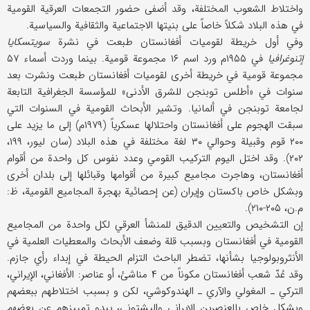
واختلاط الشعوب المختلفة، وقد أضفى حضور التجمعات العرقية القومية
في هذه البلاد شكلاً خاصاً على بنيتها الاجتماعية والثقافية والسياسية.
وفي أول خريطة لقوميات أفغانستان طبعت في نشرة
سويتسكايا
إتنوغرافيا
في ۱۹۵۵م ورد اسم ۱۶ مجموعة قومية. بينما وردت أسماء ۵۷
مجموعة قومية في خريطة أخرى لقوميات أفغانستان طبعت ونشرت بعد
سنوات في «أطلس توبنجن للشرق الأدنى» للمؤسسة الجغرافية التابعة
لجامعة توبنجن في ألمانيا. وتشير الأبحاث القومية في السنوات التي
سبقت الهجوم على أفغانستان واحتلالها عسكرياً (۱۹۷۹م) إلى ما يزيد على
۲۰۰ قوم وقبيلة وحوالي ۳۰ لغة مختلفة في هذه البلاد (سان ليور، ۱۹۹،
۲۰۲). وقد اختل اليوم التركيب القومي وعدد نفوس كل واحدة من أقوام
أفغانستان، وهاجرت مجاميع كبيرة من أقوامها وقبائلها إلى بلدان أخرى
وبشكل خاص باكستان وإيران (عن إحصائية بهجرة المجاميع القومية، ظ:
م.ن، ۲۰۵-۲۱۰).
إن التشخيص والتعيين الدقيق للمنشأ العرقي لكل واحدة من المجاميع
القومية في أفغانستان وبسبب قلة وضعف الأبحاث والمعطيات العلمية في
الأنثروبولوجيا بشأنها، تضطر الباحث التزام الحيطة في إبداء رأي جازم.
وقد عُدّ شعب أفغانستان مكوناً من ۴ مناشئ، أو عناصر: الأفغاني، الإيراني،
التركي ـ المغولي والآري ـ الهندوكوشي، لكن و بسبب اختلاطهم ببعضهم
وبشكل خاص بالعنصرين الإيراني والپشتوني، يبدو تمييزهم عن بعضهم