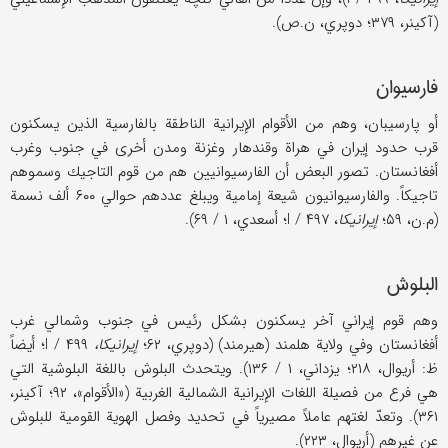
(آكينر، ۳۷۹؛ دوپري، ن.ص).
فارسيوان
أو پارسيبان، وهم من الأقوام الإيرانية الناطقة بالفارسية الذين يسكنون
قرب حدود إيران في هراة وقندهار وغزنة ومدن أخرى في جنوب وغرب
أفغانستان. تصور البعض أن الفارسيوانيين هم من قوم التاجيك وسموهم
تاجيكاً. والفارسيوانيون شيعة إمامية ويبلغ عددهم حوالي ۶۰۰ ألف نسمة
(م.ن، ۵۹؛
إيرانيكا
، I / ۴۹۷؛ أسعدي، ۱ / ۶۹).
البلوش
وهم قوم إيراني آخر يسكنون بشكل رئيس في جنوب وشمالي غرب
أفغانستان وفي ولاية هلمند (هيرمند) (دوپري، ۶۲؛
إيرانيكا،
I / ۴۹۹؛ أيضاً
ظ: أريوال، ۲۱۸؛ يزداني، ۱ / ۱۳۶). ويتحدث البلوش باللغة البلوشية التي
هي فرع من فصيلة اللغات الإيرانية الشمالية الغربية («الأقوام»، ۹۲؛ آكينر،
۳۶۱). وتعدّ لغتهم عاملاً مصيرياً في تحديد وفصل الهوية القومية للبلوش
عن غيرهم (أريوال، ۲۲۳).