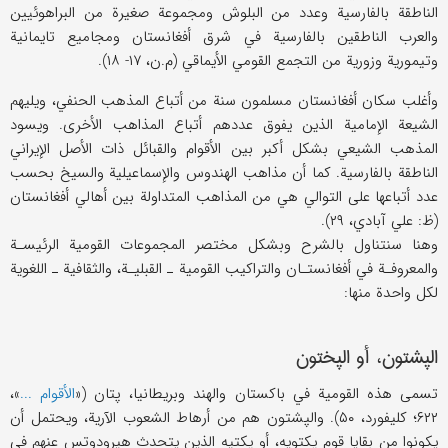
الناطقة بالفارسية وعدد من البلوش ومجموعة صغيرة من البراهوئيين
والعرب الناطقين بالفارسية في شرق أفغانستان ومجاميع تايمانية
وتيمورية وزورية من التجمع القومي الأيماقي (م.ن، ۱۷- ۱۸).
وأغلب سكان أفغانستان مسلمون سنة من أتباع المذهب الحنفي، ويليهم
الشيعة الإمامية الذين يفوق عددهم أتباع المذاهب الأخرى. ويسود
المذهب الشيعي بشكل أكبر بين الأقوام والقبائل ذات الأصل الإيراني
الناطقة بالفارسية. كما أن مذاهب الهندوس والإسماعيلية والسيخ بحسب
عدد أتباعها على التوالي هي من المذاهب المتداولة بين أهالي أفغانستان
(ظ: علي آبادي، ۲۹).
وهنا سنتناول بالشرح وبشكل مختصر المجموعات القومية الرئيسـة
والمعروفـة في أفغانستـان والتراكيب القومية ـ القبليـة، والثقافية ـ اللغوية
لكل واحدة منها:
الپشتون، أو الپختون
تسمى هذه القومية في باكستان والهند وبريطانيا، پتان («
الأقوام ...
»،
۶۲۲؛ كليفورد، ۵۰). والپشتون هم من أرهاط الشعوب الآرية، ويحتمل أن
يكونوا من بقايا قوم پكتويه، أو پكتيه الذين يتحدث هيرودوتس عنهم في