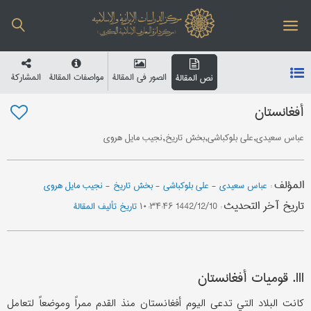
الصور في المقالة
مواصفات المقالة
المشارکة
نص المقالة
أفغانستان
عباس سعیدی,علی بلوکباشی,بخش تاریخ,نجیب مایل هروی
المؤلف
:
عباس سعیدي
-
علي بلوکباشي
-
بخش تاریخ
-
نجیب مایل هروی
تاریخ آخر التحدیث
:
1442/12/10 ۱۰:۳۴:۴۶
تاریخ تألیف المقالة
III. قوميات أفغانستان
كانت البلاد التي تدعى اليوم أفغانستان منذ القدم ممراً وموضعاً لتعامل