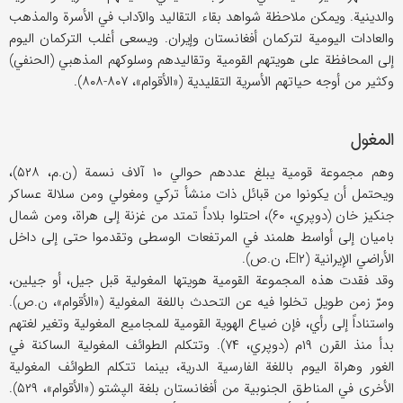
والدينية. ويمكن ملاحظة شواهد بقاء التقاليد والآداب في الأسرة والمذهب
والعادات اليومية لتركمان أفغانستان وإيران. ويسعى أغلب التركمان اليوم
إلى المحافظة على هويتهم القومية وتقاليدهم وسلوكهم المذهبي (الحنفي)
وكثير من أوجه حياتهم الأسرية التقليدية («الأقوام»، ۸۰۷-۸۰۸).
المغول
وهم مجموعة قومية يبلغ عددهم حوالي ۱۰ آلاف نسمة (ن.م، ۵۲۸)،
ويحتمل أن يكونوا من قبائل ذات منشأ تركي ومغولي ومن سلالة عساكر
جنكيز خان (دوپري، ۶۰)، احتلوا بلاداً تمتد من غزنة إلى هراة، ومن شمال
باميان إلى أواسط هلمند في المرتفعات الوسطى وتقدموا حتى إلى داخل
الأراضي الإيرانية (EI۲، ن.ص).
وقد فقدت هذه المجموعة القومية هويتها المغولية قبل جيل، أو جيلين،
ومرّ زمن طويل تخلوا فيه عن التحدث باللغة المغولية («الأقوام»، ن.ص).
واستناداً إلى رأي، فإن ضياع الهوية القومية للمجاميع المغولية وتغير لغتهم
بدأ منذ القرن ۱۹م (دوپري، ۷۴). وتتكلم الطوائف المغولية الساكنة في
الغور وهراة اليوم باللغة الفارسية الدرية، بينما تتكلم الطوائف المغولية
الأخرى في المناطق الجنوبية من أفغانستان بلغة الپشتو («الأقوام»، ۵۲۹).