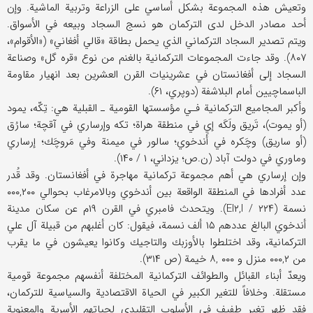
وتعيش هذه المجموعة بشكل أساسي على الزراعة وتربية الماشية. وإن
أحد مصادر الدخل لدى التركمان هو نسج السجاد وبيعه في الأسواق.
ويتم تصدير السجاد التركماني الذي يحمل بطاقة «قالي أفغاني» («الأقوام»،
۸۰۷). وقد جاءت المجموعات التركمانية بالغنم من نوع «قره گل» وصناعة
السجاد إلى أفغانستان في عشرينيات القرن العشرين بعد انهيار مقاومة
الباسماچيين أمام البلاشفة (دوپري، ۶۱).
وأكبر المجاميع التركمانية فـي مؤسستها القومية ـ القبلية هي: تِكّه، يمود
(أو يموت)، تَريق ولَكَه إي في منطقة هراة؛ تكه وإرساري في آقچة؛ سارُق
(أو ساريق) وچَكره في أَندخوي؛ سالور في ميمنة وفي مَروچَك؛ إرساري
وماوري في دولت آباد (ن.ص؛ يزداني، ۱ / ۱۴۰).
وإن إرساري هي أهم مجموعة تركمانية مهاجرة في أفغانستان. وقد قُدر
عدد أفرادها في المنطقة الواقعة بين أندخوي وبالامرغاب بحوالي ۰۰۰,۲۰۰
نسمة (EI۲,I / ۲۲۴). ويتحدث فامبري في القرن ۱۹م عن سكان مدينة
أندخوي البالغ عددهم ۱۵ ألف نسمة، فيقول: كان أغلبهم من قبيلة آل علي
التركمانية، وقد اختلطوا بالأوزبك والتاجيك وكانوا يعيشون في ما يقرب
من ۰۰۰,۲ منزل و ۰۰۰ ,۸ خيمة (ص ۳۱۴).
ويعدّ أبناء القبائل والطوائف التركمانية المختلفة أنفسهم مجموعة قومية
مستقلة. وخلافاً للتغير الكبير في الحياة الاقتصادية والسياسية للتركمان،
فقد ظهر تغير طفيف في الأسلوب التقليدي لحياتهم الأسرية والمعنوية