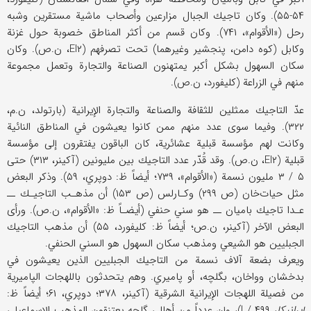
۵۴-۵۵). وكان تاجيك الجبال مزارعين وأصحاب ماشية مستقرين وشبه
رحل («الأقوام»، ۷۴۱). وكان قسم من أكثر المناطق خصوبة حول غزنة
وكابل (كوه دامن، پنجشير وغيرهما) تحت تصرفهم (EI۲، ن.ص). وكان
سكان السهول بشكل أكبر يمتهنون الصناعة والتجارة وتعمل مجموعة
منهم في الزراعة (كليفورد، ن.ص).
عدّ التاجيك ممثلين للثقافة والصناعة والتجارة الإيرانية (بارتولد، ن.م،
۳۲۲). وفيما سوى عدد منهم ممن كانوا يعيشون في المناطق النائية
وكانت لهم مؤسسة قبلية عشائرية، كان الباقون يفتقرون إلى مؤسسة
قبلية (EI۲، ن.ص). وقد قُدّر عدد التاجيك بين مليونين (آكينر، ۳۱۳) حتى
۵ / ۳ مليون نسمة («الأقوام»، ۷۳۹؛ أيضاً ظ: دوپري، ۵۹). وذكر البعض
مثل حيات‌خان (ص ۲۹۹) وكـارلس (ص ۱۵۳) أن مذهـب التاجيـك ــ
عـدا تاجيك باميان ــ هو سني حنفي (أيضـاً ظ: «الأقوام»، ن.ص). ورأى
البعض الآخر (آكينر، ن.ص؛ أيضاً ظ: كليفورد، ۵۵) أن مذهب التاجيك
الجبليين هو الشيعي ومذهب سكان السهول هو السني الحنفي.
ويعرف بضعة آلاف نسمة من التاجيك الجبليين الذين يعيشون في
بدخشان وواخان، بگلچه، أو پاميري. وهم يتحدثون باللهجات الپاميرية
من فصيلة اللهجات الإيرانية الشرقية (آكينر، ۳۷۸؛ دوپري، ۶۱؛ أيضاً ظ:
إيرانيكا
، I / ۴۹۹)، وإن عدداً من أهالي گلچه يعتنقون المذهب الإسماعيلي