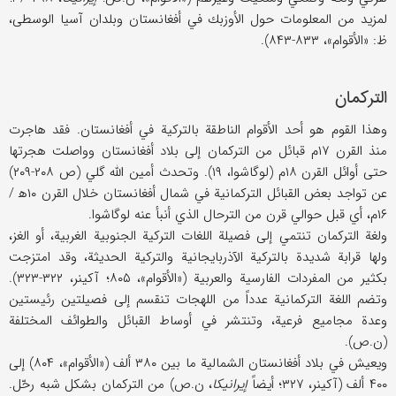
لمزيد من المعلومات حول الأوزبك في أفغانستان وبلدان آسيا الوسطى،
ظ: «الأقوام»، ۸۳۳-۸۴۳).
التركمان
وهذا القوم هو أحد الأقوام الناطقة بالتركية في أفغانستان. فقد هاجرت
منذ القرن ۱۷م قبائل من التركمان إلى بلاد أفغانستان وواصلت هجرتها
حتى أوائل القرن ۱۸م (لوگاشوا، ۱۹). وتحدث أمين الله گلي (ص ۲۰۸-۲۰۹)
عن تواجد بعض القبائل التركمانية في شمال أفغانستان خلال القرن ۱۰ه‍ /
۱۶م، أي قبل حوالي قرن من الترحال الذي أنبأ عنه لوگاشوا.
ولغة التركمان تنتمي إلى فصيلة اللغات التركية الجنوبية الغربية، أو الغز،
ولها قرابة شديدة بالتركية الآذربايجانية والتركية الحديثة، وقد امتزجت
بكثير من المفردات الفارسية والعربية («الأقوام»، ۸۰۵؛ آكينر، ۳۲۲-۳۲۳).
وتضم اللغة التركمانية عدداً من اللهجات تنقسم إلى فصيلتين رئيستين
وعدة مجاميع فرعية، وتنتشر في أوساط القبائل والطوائف المختلفة
(ن.ص).
ويعيش في بلاد أفغانستان الشمالية ما بين ۳۸۰ ألف («الأقوام»، ۸۰۴) إلى
۴۰۰ ألف (آكينر، ۳۲۷؛ أيضاً
إيرانيكا
، ن.ص) من التركمان بشكل شبه رحّل.