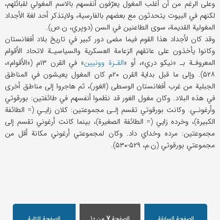
وعلى الرغم من أن أغلب المغول يعرّفون أنفسهم بالاسم المغولي لقبائلهم،
لكنهم في البيوت يتحدثون مع بعضهم بالفارسية، ولايتذكر أحد لغة الأجداد
المغولية القديمة، سوى الطاعنين في السن (دوپري، ن.ص).
وقد كان لأجداد هذا القوم فيما مضى دور كبير في تاريخ بلاد أفغانستان
وكانوا يأخذون على عاتقهم الزعامة العسكرية والسياسيـة لاتحاد الأقوام
المعروفـة بـ «نيكو دري»، أو «
القـرة وونيين
» في القرن ۱۳م («الأقوام»،
۵۲۸). وإلى ما قبل بداية القرن ۲۰م كان المغول يعيشون في المناطق
الجبلية من غرب أفغانستان الوسطى (الغور)، ثم هاجروا إلى مناطق أخرى
في هذه البلاد. وكان مغول الغور قد نظموا أنفسهم في طائفتين: بورقوتي
وأرغونـي. وكانت بورقوتي تقسم إلـى مجموعتين: كلان زايـي (= الطائفة
الكبيرة)، وخرده زايي (= الطائفة الصغيرة)، بينما كانت أرغوني تقسم إلى
مجموعتين: مرده وخداي داد. وكان لمجموعتي أرغوني مكانة أقل من
مجموعتي بورقوتي (ن.م، ۵۲۹-۵۳۰).
الصفحة السابقة
الصفحة
۷
من۱۰
الصفحة التالیة