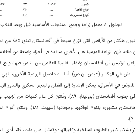
الجدول ۲: معدل زراعة وجمع المنتجات الأساسية قبل وبعد انقلاب ۱۳۵۷ش («حولية بريتانيكا»،۷۸۸):
ويعتقد الخبراء أن
ذلك، فإن الزراعة الديمية هي الأخرى سائدة في أجزاء واسعة من أفغانستان (
اعي الرئيس في أفغانستان وغذاء الغالبية العظمى من الناس فيها. وم
ف طن في الهكتار (هيمن، ن.ص). أما المحاصيل الزراعية الأخرى، فهي ال
والتبغ والخشخاش أيضاً في جنوب أفغانستان (برونينغ، ۸۹
جميع المضايقات، فإن أفغانستان 