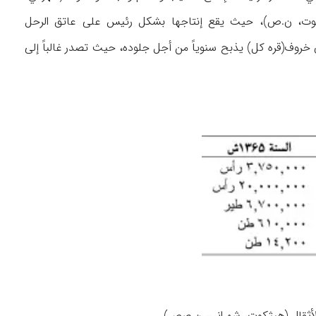
يثكوت، ن.ص)، حيث يقع إنتاجها بشكل رئيس على عاتق الرحل
يفية الشبه رحّل (برونينغ، ن.ص). واستناداً إلى المعطيات الرسمية، فإن ۵ / ۵ مليون خروف(قره كل) يذبح سنوياً من أجل جلوده، حيث تصدر غالباً إلى
لأثقال (هيثكوت، شهراني، ن.صص).