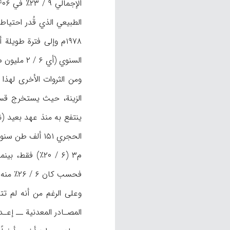
السنوي (أي ۶ / ۲ مليون م۳) إلى الاتحاد السوفياتي (شهراني، ۴۴-۴۵؛ «دائرة المعارف»، ن.ص).
ومن الثروات الأخرى لهذا 
ينتفع به منذ عهد بعيد (ن
فحسب كان ۶ / ۲۶٪ منه يؤمن عن طريق الوقود الحفري و۴ / ۷۳٪ منه من الطاقة المائية (ن.م، ۸۰۶).
وعلى الرغم من أنه لم تت
المصـادر المعدنية ــ إعـد