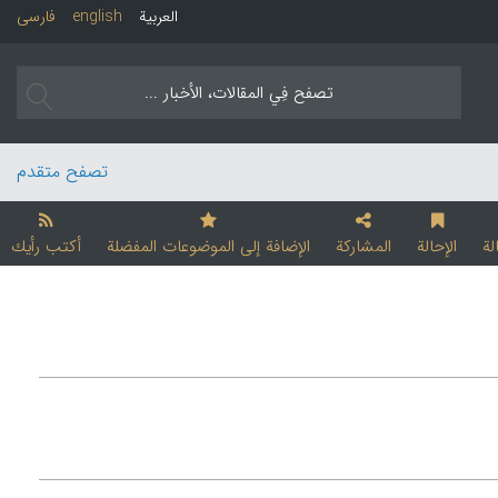
العربیة
english
فارسی
تصفح متقدم
لة
الإحالة
المشارکة
الإضافة إلی الموضوعات المفضلة
أکتب رأیك