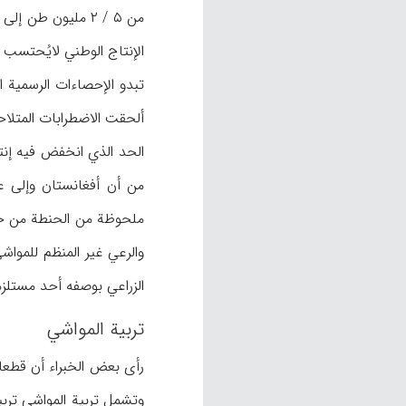
من ۵ / ۲ مليون ط
الإنتاج الوطني لايُحتسب
الزراعي بوصفه أحد مستلزما
تربية المواشي
وتشمل تربية المواشي تربية