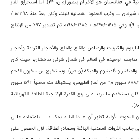
الإجمالي ۹ / ۲۳٪ في ۱۴۰۶-۱۴۰۷ه‍ / ‍۱۹۸۶-۱۹۸۷م (شهراني، ن.ص). كما أن استخراج الثروات المعدنية في أفغانستان هو الآخر لم يتطور (م.ن، ۴۴). أما استخراج الغاز
الطبيعي الذي قُدر احتياطيه بمائة مليار م۳ (م.ن، ۴۵)، فيتركز في محافظة جوزجان ــ في مدينة شبرغان ــ وقرب الحدود الشمالية للبلد، وكان يعدّ منذ ۱۳۹۸ه‍ /
۱۹۷۸م وإلى فترة طويلة أهم مصدر للدخل في أفغانستان («دائرة المعارف»، ن.ص؛ أيضاً ظ: نيول، ۹)؛ وفي ۱۴۰۵-۱۴۰۶ه‍ / ۱۹۸۵-۱۹۸۶م تم تصدير ۹۷٪ من الإنتاج
اريوم والكبريت والرصاص والقلع والملح والأحجار الكريمة وأحجار
ورد خاص بأفغانستان وتقع مناجمه الوحيدة في العالم في شمال شرقي بدخشان، حيث كان
والمنغنيز والألمينيوم والميكة (ن.ص). ويستخرج من مخزون الفحم
الحجري ۱۵۱ ألف طن سنوياً يستهلك بأكمله محلياً («حولية بريتانيكا»، ۸۰۶). كما يستخرج سنوياً ۸۸۸,۲ مليون م۳ من الغاز الطبيعي، يستهلك منه محلياً ۵۹۶ مليون
 / ۲۰٪) فقط، بينما يصدر الباقي (ن.م، ۸۰۷). وفضلاً عن ذلك، فإنه في ۱۴۰۵ه‍ / ۱۹۸۵م كان يستخدم ما يزيد على ربع القدرة الإنتاجية للطاقة الكهربائية
 البحوث الأولية تظهر أن هـذا البلـد يمكنـه ــ باعتماده علـى
لى جانب الثروات المعدنية الهائلة ومصادر الطاقة، فإن الحصول على