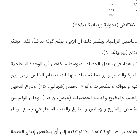
 ۶ / ۲ مليون هكتار من الأراضي التي تزرع سيحاً في أفغانستان تنتج ۸۵٪ من المحاصيل الزراعية. ويظهر ذلك أن الإرواء برغم كونه بدائياً، لكنه مبتكر
برونينغ، ۸۱).
ع كل هذا، فإن معدل الحصاد المتوسط منخفض في الوحدة السطحية
ذرة والشعير والرز مما يُستفاد منها للاستخدام الخاص. ومن بين
المحاصيل الرئيسة القابلة للعرض في الأسواق، يمكن الإشارة إلى القطن والبنجر السكري والبذور الزيتية والفواكه والمكسرات وأنواع الخضار (شهراني، ۴۵). وتزرع النخيل
). وتُنتج كل عام كميات من الزبيب والعنب والبطيخ وكذلك الحمضيات (هيمن، ن.ص). وعلى الرغم من
مشهورة بتنوع فواكهها وجودتها (سپيت، ۱۸۱). وتنتج أنواع المشمش والخوخ والإجاص والبطيخ والعنب الممتاز في جميع أرجاء
ومعدل الإنتاج الزراعي يتأثر بشكل كبير بالظروف المناخية وتغيراتها؛ وكمثال على ذلك، فقد أدى الجفاف في ۱۳۹۰و۱۳۹۱ه‍ / ۱۹۷۰و۱۹۷۱م إلى أن ينخفض إنتاج الحنطة