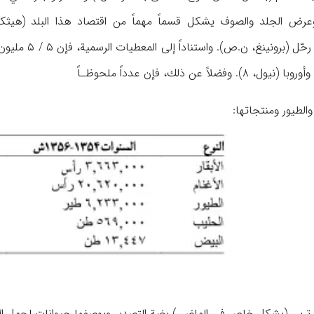
وعرض الجلد والصوف يشكل قسماً مهماً من اقتصاد هذا البلد (ه
والمجتمعات الر
اً عن ذلك، فإن عدداً ملحوظـاً
 تربى (بشكل خاص في الماضي) بغية التصدير وبوصفها حيوانات لحمل ا