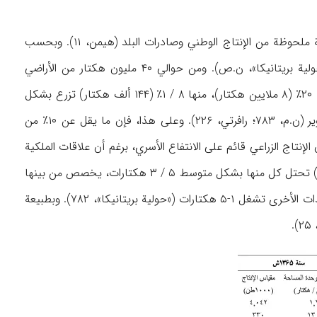
تشكل الزراعة وتربية الماشية المصدر الرئيس لمعيشة القرويين، والتي تؤمن في نفس الوقت نسبة ملحوظة من الإنتاج الوطني وصادرات البلد (هيمن، ۱۱). وبحسب
المعطيات المتوفرة، فإن ۳ / ۵۷٪ من القوى العاملة في أفغانستان تنشط في مجال الزراعة («حولية بريتانيكا»، ن.ص). ومن حوالي ۴۰ مليون هكتار من الأراضي
الصالحة للزراعة في أفغانستان والتي تشمل ۶۱٪ من مجموع مساحة البلاد، تشكل الأراضي الزراعية ۲۰٪ (۸ ملايين هكتار)، منها ۸ / ۱٪ (۱۴۴ ألف هكتار) تزرع بشكل
دائم، و۳ / ۴۶٪ (۰۰۰,۷۰۴,۳ هكتار) تزرع بالمحاصيل السنوية، و ۹ / ۵۱٪ (۰۰۰,۱۵۲,۴ هكتار) للتبوير (ن.م، ۷۸۳؛ رافرتي، ۲۲۶). وعلى هذا، فإن ما يقل عن ۱۰٪ من
نتاج الزراعي قائم على الانتفاع الأسري، برغم أن علاقات الملكية
قائمة على الإقطاع (برونينغ، ۸۹). وهكذا، فإن ۰۰۰,۱۲۶ وحدة زراعية في أفغانستان (۱۴۰۱ه‍ / ۱۹۸۱م) تحتل كل منها بشكل متوسط ۵ / ۳ هكتارات، يخصص من بينها
أكبر نصيب (۸ / ۴۴٪) للوحدات التي تمتلك هكتاراً واحداً. وفضلاً عن ذلك، فإن ۲ / ۳۵٪ من الوحدات الأخرى تشغل ۱-۵ هكتارات («حولية بريتانيكا»، ۷۸۲). وبطبيعة
.