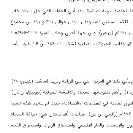
طة الخاصة بتربية الماشية. فقد أدى الجفاف الذي حل بالبلاد خلال
سنتي ۱۳۹۰و۱۳۹۱ه‍ / ۱۹۷۰و۱۹۷۱م إلى أن يذبح عدد كبير من المواشي اضطراراً (رافرتي، ۲۲۶)؛ وخلال تلكما السنتين تلف وعلى التوالي حوالي ۳۰٪ و ۵۰٪ من مجموع
ماشية أفغانستان، واستغرق الأمر ۵ سنوات تقريباً ليعود عددها مرة أخرى إلى ما كان عليه في ۱۹۷۰م (ن.ص). ومن جهة أخرى وخلال الفترة ۱۳۹۷-۱۴۰۶ه‍ /
۱۹۷۷-۱۹۸۶م، فإن عدد المواشي في أفغانستان لم يحقق زيادة، بل تناقص إلى حد ما بشكل مطلق، وكانت الحيوانات الصغيرة تشكل ۲ / ۸۴٪ من ۲۴ مليون رأس
يعمل قسم ملحوظ من الأيدي العاملة في أفغانستان في الصناعات اليدوية وبيع الأشياء البسيطة، ويأتي ذلك في المرتبة التي تلي الزراعة وتربية الماشية (هيمن، ۲۰).
وفي الحقيقة، فإن الصناعات اليدوية تعد أهم أساس للأنشطة غير الزراعية في هذا البلد (شتيلتس، ۱)، وأهم منتوجاتها السجاد والأقمشة الصوفية (برونينغ، ن.ص).
 في هذا القطاع في ۱۳۹۱ه‍ / ۱۹۷۱م كانت ۷ / ·٪ من مجموع القوى العاملة في القطاعات الاقتصادية، حيث لم تشهد هذه النسبة
حتى أواسط ۱۴۰۰ه‍ / ۱۹۸۰م تغييراً ملحوظاً برغم تأسيس مصرف التطوير الصناعي في ۱۳۹۲ه‍ / ۱۹۷۲م (رافرتي، ن.ص). صناعات أفغانستان هي: حياكة السجاد
ابون والإسمنت والغاز الطبيعي واستخراج الزيوت واستخراج الفحم