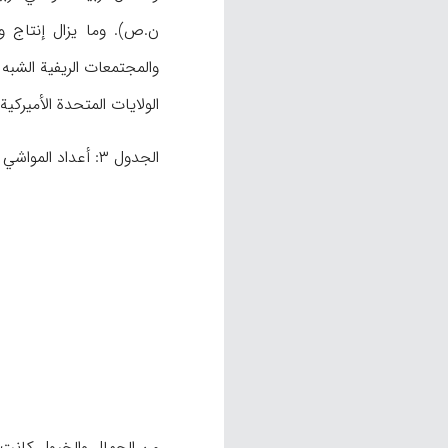
ن.ص). وما يزال إنتاج 
الولايات المتحدة الأميركية وأوروبا (نيول، ۸). وفضل
الجدول ۳: أعداد المواشي والطيور ومنتجاتها:
من الجمال والخيول كانت