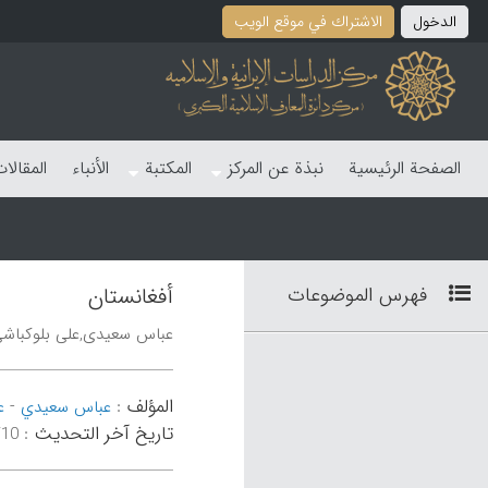
الدخول
الاشتراك في موقع الویب
الصفحة الرئیسیة
نبذة عن المرکز
المکتبة
الأنباء
المقالا
فهرس الموضوعات
أفغانستان
عباس سعیدی,علی بلوکباش
المؤلف
-
:
عباس سعیدي
ع
تاریخ آخر التحدیث
:
۳۴:۴۶