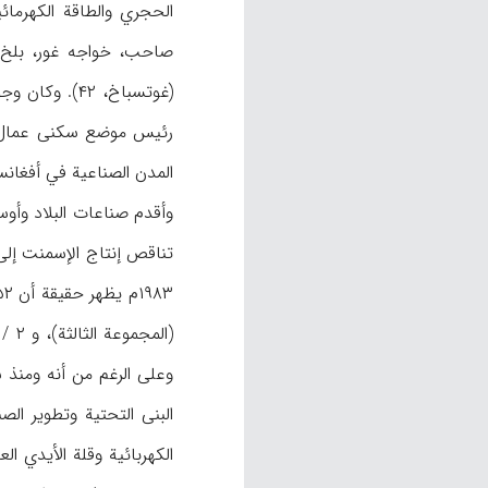
صاحب، خواجه غور، بلخ، 
(غوتسباخ، ۴۲
رئيس موضع سكنى عمال وم
المدن الصناعية في أفغانستا
البنى التحتية وتطوير ال