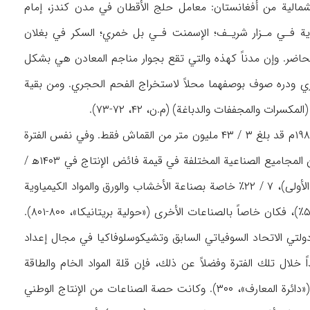
ل أكبر في المناطق الشمالية من أفغانستان: معامل حلج الأقطان في مدن كندز، إمام
ية فـي مـزار شريـف؛ الإسمنت فـي بل خمري؛ السكر في بغلان
لوقت الحاضر. وإن مدناً كهذه والتي تقع بجوار مناجم المعادن هي بشكل
ي ودره صوف بوصفهما محلاً لاستخراج الفحم الحجري. ومن بقية
ت والمجففات والدباغة) (م.ن، ۴۲، ۷۲-۷۳).
وأقدم صناعات البلاد وأوسعها نطاقاً هي صناعة النسيج التي كان إنتاجها في ۱۴۰۰-۱۴۰۱ه‍ / ۱۹۸۰-۱۹۸۱م قد بلغ ۳ / ۴۳ مليون متر من القماش فقط. وفي نفس الفترة
تناقص إنتاج الإسمنت إلى ۲۰۰,۸۷ طن (شهراني، ن.ص). وفضلاً عن ذلك، فإن حصة كل واحدة من المجاميع الصناعية المختلفة في قيمة فائض الإنتاج في ۱۴۰۳ه‍ /
۱۹۸۳م يظهر حقيقة أن ۵۲٪ من مجموع هذا الإنتاج كانت خاصة بالمنتوجات الغذائية (المجموعة الأولى)، ۷ / ۲۲٪ خاصة بصناعة الأخشاب والورق والمواد الكيمياوية
(المجموعة الثالثة)، و ۲ / ۲۰٪ بصناعات النسيج (المجموعة الثانية) على التوالي، وأما الباقي (۱ / ۵٪)، فكان خاصاً بالصناعات الأخرى («حولية بريتانيكا»، ۸۰۰-۸۰۱).
مساعدة خبرات وقروض دولتي الاتحاد السوفياتي السابق وتشيكوسلوفاكيا في مجال إعداد
خلال تلك الفترة وفضلاً عن ذلك، فإن قلة المواد الخام والطاقة
الكهربائية وقلة الأيدي العاملة الماهرة، أدى إلى توقف الوحدات الصناعية عن العمل في هذا البلد («دائرة المعارف»، ۳۰۰). وكانت حصة الصناعات من الإنتاج الوطني