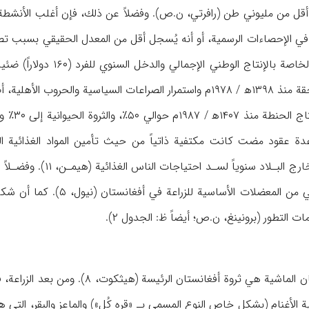
ن إلى أقل من مليوني طن (رافرتي، ن.ص). وفضلاً عن ذلك، فإن أغلب الأنشطة
 في الإحصاءات الرسمية، أو أنه يُسجل أقل من المعدل الحقيقي بسبب 
ألحقت الاضطرابات المتلاحقة منذ ۱۳۹۸ه‍ / ۱۹۷۸م واستمرار الصراعات السي
ملحوظة من الحنطة من خ
والرعي غير المنظم للمواشي 
ت التطور (برونينغ، ن.ص؛ أيضاً ظ: الجدول ۲).
 الأغنام (بشكل خاص النوع المسمى بـ «قره كُل») والماعز والبقر، التي 