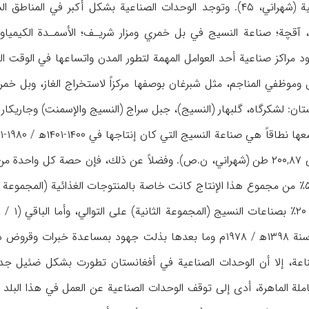
الحجري والطاقة الكهرمائية (شهراني، ۴۵). وتوجد الوحدات الصناعية بشك
آقچة؛ صناعة النسيج في بل خمري ومزار شريـف؛ الأسمـدة الكيمياو
). وكان وجود مراكز صناعية أحد العوامل المهمة لتطور المدن واتساعها في ا
وظفي المناجم، مثل شبرغان بوصفها مركزاً لاستخراج الغاز، وبل خمر
ن: لشكرگاه، گلبهار (النسيج)، جبل سراج (النسيج والإسمنت) وجاريكار (المكسرا
وعلى الرغم من أنه ومنذ سنة ۱۳۹۸ه‍ / ۱۹۷۸م وما بعدها بذلت جهود ب
صناعة، إلا أن الوحدات الصناعية في أفغانستان تطورت بشكل ضئيل جداً 