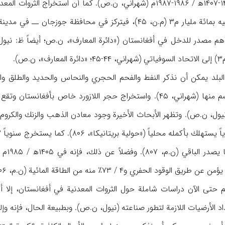
البلد يمكن أن نذكر النفط والفحم الحجري والنحاس والحديد والطلق والب
الزينة، حيث يستخرج قسم منها (شهراني، ۴۵). واستخراج حجر اللاز
يول، ن.ص). وتظهر الأبحاث الأخيرة وجود معادن الذهب والزنك والكروم 
م۳ (۶
م حتى الآن دراسات شاملة حول الثروات المعدنية في أفغانستان، إلا أن
اد الأرضيات اللازمة لتطور صناعته (نيول، ن.ص). وبطبيعة الحال، فإنه وإ