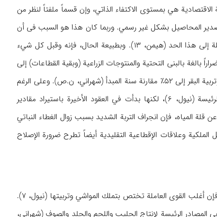
 الاقتصادية هي بمستوى الاكتفاء الذاتي، وإن قسماً ملفتاً لنظر من
تصدير المحاصيل بشكل غير رسمي. وربما كان هذا هو السبب فى أن
تبدو الإحصاءات الرسمية الخاصة بالإنتاج الوطني الإجمالي والدخل السنوي للفرد (۱۶۰ دولاراً) ضئيلة إلى هذا الحد (هيمن، ۱۳). وبطبيعة الحال، فإنه وقبل كل شيء
اسية والحروب الأهلية، أضراراً بالغة بالبنى التحتية والمنتوجات الزراعية (وبقية القطاعات) إلى
الحد الذي انخفض فيه إنتاج الحنطة منذ ۱۴۰۷ه‍ / ۱۹۸۷م حوالي ۵۰٪، والثروة الحيوانية إلى ۳۰٪ وتربية البقر إلى ۵۲٪ مقارنة سنة المبدأ (شهراني، ن.ص). وعلى الرغم
من أن أفغانستان وإلى عدة عقود مضت كانت مكتفية ذاتياً من حيث تأمين المواد الغذائية الرئيسة (نيول، ۶)، لكنها بدأت في العقود الأخيرة باستيراد مقادير
ارج البـلاد سنوياً لسـد احتياجات الناس الغذائية (هيمـن، ۱۱). وفضـلاً عن قلة المياه، فإن انجراف التربة الشديد بسبب زوال الغطاء النباتي
من المعضلات الأساسية للزراعة في أفغانستان (نيول، ۵). كما أن شكل الملكية وعلاقات الإقطاعية التقليدية أيضاً تطرح ضرورة الإصلاح
رأى بعض الخبراء أن قطعان الماشية هي ثروة أفغانستان الرئيسة (هيثكوت، ۸). ومن بعد الزراعة، فإن أغلب القوى العاملة تختص بتملك المواشي وتربيتها (نيول، ۷).
هي المصادر الرئيسة لإنتاج الحليب واللحم والجلد والصوف (شهراني،