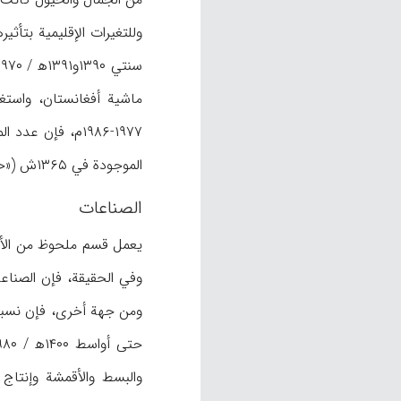
وللتغيرات الإقليمية بتأث
الموجودة في ۱۳۶۵ش («حولية بريتانيكا»، ۷۸۹؛ أيضاً ظ: الجدول ۳).
الصناعات
والبسط والأقمشة وإنتاج 