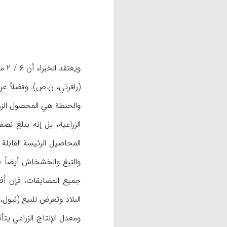
(رافرتي، ن.ص). وفضلاً عن 
والحنطة هي المحصول الزر
الزراعية، بل إنه يبلغ نص
البلاد وتعرض للبيع (نيول، ۷).