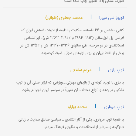
صورت سنگی با ۱۱ تصویر چاپ شده است.
|
محمد جعفری (قنواتی)
توپوز قلی میرزا
کتابی مشتمل بر ۶۴ افسانه، حکایت و لطیفه از ادبیات شفاهی ایران که
لارنس پل الول‌ساتن (۱۹۱۲-۱۹۸۴ م / ۱۲۹۱-۱۳۶۳ ش)، ایران‎شناس
اسکاتلندی در دو مرحله، طی سالهای ۱۳۳۶-۱۳۳۷ ش و ۱۳۵۲ ش در
برخی از نقاط ایران بر روی نوارهای صوتی ضبط کرده‌بوده
|
مریم سامعی
توپ بازی
یا بازی با توپ، گونه‌ای از بازیهای مهارتی ‌ـ ورزشی که ابزار اصلی آن را توپ
تشکیل می‌دهد و انواع مختلف آن تقریباً در سراسر ایران اجرا می‌شود.
|
محمد بهارلو
توپ مرواری
یا قضیۀ توپ مرواری، یکی از آثار انتقادی ـ سیاسی صادق هدایت با زبانی
طنزگونه و سرشار از اصطلاحات و مثلهای فرهنگ مردم.