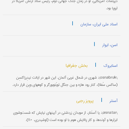
دیپلمات آمریکایی. او در زمان جنگ جهانی دوم، رئیس ستاد ارتش آمریکا در
اروپا بود.
|
اسناد ملی ایران، سازمان
|
اسن، ایوار
|
بخش جغرافیا
اسنابروک
\osnābrūk\، شهری در شمال غربی آلمان. این شهر در ایالت نیدِرزاکسِن
(ساکس سُفلا)، کنار رود هازه و بین جنگل تویْتوبورگر و کوههای ویِن قرار دارد.
|
پرویز رجبی
آسنتر
\āsnatar\، یا آسنَتار، از موبدان زردشتی در آیینهای نیایش که شست‌و‌شوی
ابزارها و آوندها، و کار پالایش هوم با او بوده است (اوشیدری، ۱۱۰).