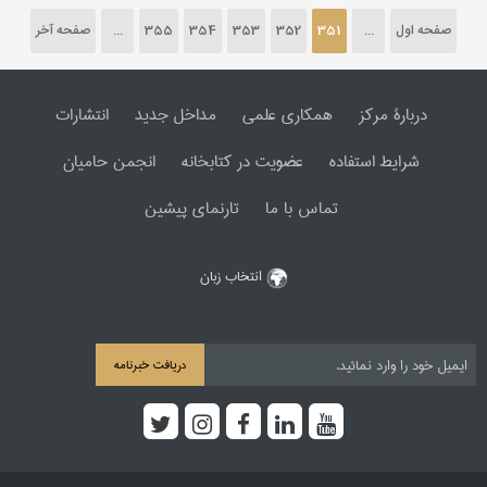
صفحه اول
...
351
352
353
354
355
...
صفحه آخر
دربارۀ مرکز
همکاری علمی
مداخل جدید
انتشارات
شرایط استفاده
عضویت در کتابخانه
انجمن حامیان
تماس با ما
تارنمای پیشین
انتخاب زبان
دریافت خبرنامه