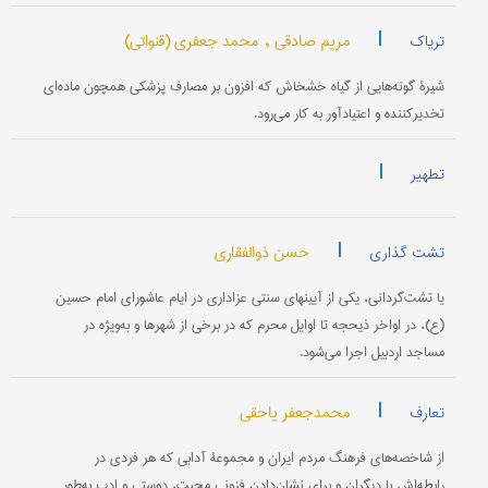
|
مریم صادقی ,
محمد جعفری (قنواتی)
تریاک
شیرۀ گونه‌هایی از گیاه خشخاش که افزون بر مصارف پزشکی همچون ماده‌ای
تخدیرکننده و اعتیادآور به کار می‌رود.
|
تطهیر
|
حسن ذوالفقاری
تشت گذاری
یا تشت‌گردانی، یکی از آیینهای سنتی عزاداری در ایام عاشورای امام حسین
(ع)، در اواخر ذیحجه تا اوایل محرم که در برخی از شهرها و به‌ویژه در
مساجد اردبیل اجرا می‌شود.
|
محمدجعفر یاحقی
تعارف
از شاخصه‌های فرهنگ مردم ایران و مجموعۀ آدابی که هر فردی در
رابطه‌اش با دیگران و برای نشان‌دادن فزونی محبت، دوستی و ادب به‌طور