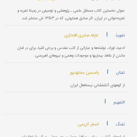
عنوان نخستین کتاب مستقل علمی ـ پژوهشی و توصیفی در زمینۀ تعزیه و
تعزیه‌خوانی در ایران، اثر صادق همایونی، که در ۱۳۵۳ ش منتشر شد.
|
عارفه صابری افتخاری
تعویذ
ادعیه، اوراد، نوشته‌ها و عباراتی از کتب مقدس و برخی اشیاء برای در امان
ماندن از بلاها، بیماریها و موجودات وهمی و نیروهای اهریمنی.
|
یاسمین مجتهدپور
تفتان
از کوههای آتشفشانی نیمه‌فعال ایران.
|
التفهیم
|
اصغر کریمی
تفنگ
اسلحه‌ای آتشین، پرتابی، و قابل حمل بر روی دوش، مرکب از لولۀ بلند،