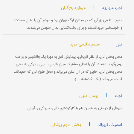
|
مروارید رفوگران
توپ مروارید
، توپ نظامی بزرگی که در میدان ارگ تهران بود و مردم آن را عامل سعادت
و خوشبختی می‌دانستند و برای بخت‌گشایی بدان متوسل می‌شدند.
|
سلیم سلیمی موید
تنور
محل پختن نان. از نظر تاریخی، پیدایش تنور به دورۀ یک‌جانشینی و زراعت
برمی‌گردد. دهخدا آن را لفظی مشترک میان فارسی، عربی و ترکی به معنی
محل پختن نان، جایی که در آن نـان می‌پزند و محل طبخ نان که خم‌مانند
است، می‌داند (نک‍ : لغت‌نامه ... ).
|
پیمان متین
توت
میوه‌ای از درختی به همین نام با کارکردهای طبی، خوراکی و آیینی.
|
بخش علوم پزشکی
اسمیث، ثیوبالد