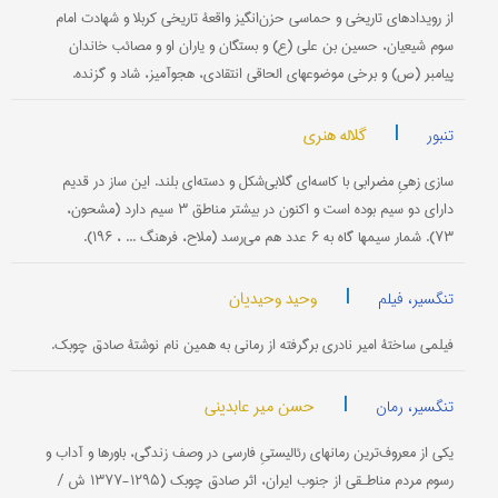
از رویدادهای تاریخی و حماسی حزن‌انگیز واقعۀ تاریخی کربلا و شهادت امام
سوم شیعیان، حسین بن علی (ع) و بستگان و یاران او و مصائب خاندان
پیامبر (ص) و برخی موضوعهای الحاقی انتقادی، هجوآمیز، شاد و گزنده.
|
گلاله هنری
تنبور
سازی زهیِ مضرابی با کاسه‌ای گلابی‌شکل و دسته‌ای بلند. این ساز در قدیم
دارای دو سیم بوده است و اکنون در بیشتر مناطق ۳ سیم دارد (مشحون،
۷۳). شمار سیمها گاه به ۶ عدد هم می‌رسد (ملاح، فرهنگ ... ، ۱۹۶).
|
وحید وحیدیان
تنگسیر، فیلم
فیلمی ساختۀ امیر نادری برگرفته از رمانی به همین نام نوشتۀ صادق چوبک.
|
حسن میر عابدینی
تنگسیر، رمان
یکی از معروف‌ترین رمانهای رئالیستیِ فارسی در وصف زندگی، باورها و آداب و
رسوم مردم مناطـقی از جنوب ایران، اثر صادق چوبک (۱۲۹۵-۱۳۷۷ ش /