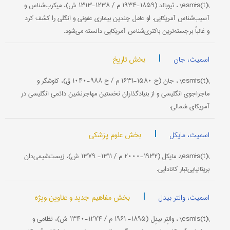
\(esmīs(t\ ، ثیوبالد (۱۸۵۹-۱۹۳۴ م / ۱۲۳۸-۱۳۱۳ ش)، میکرب‌شناس و
آسیب‌شناس آمریکایی. او عامل چندین بیماری عفونی و انگلی را کشف کرد
و غالباً برجسته‌ترین باکتری‌شناس آمریکایی دانسته می‌شود.
|
بخش تاریخ
اسمیث، جان
\(esmīs(t\ ، جان (ح ۱۵۸۰-۱۶۳۱ م / ح ۹۸۸-۱۰۴۰ ق)، کاوشگر و
ماجراجوی انگلیسی و از بنیاد‌گذاران نخستین مهاجرنشین دائمی انگلیسی در
آمریکای شمالی.
|
بخش علوم پزشکی
اسمیث، مایکل
\(esmīs(t\، مایکل (۱۹۳۲-۲۰۰۰ م / ۱۳۱۱- ۱۳۷۹ ش)، زیست‌شیمی‌دان
بریتانیایی‌تبار کانادایی.
|
بخش مفاهیم جدید و عناوین ویژه
اسمیث، والتر بیدل
\(esmīs(t\ ، والتِر بیدِل (۱۸۹۵- ۱۹۶۱ م / ۱۲۷۴-۱۳۴۰ ش)، نظامی و