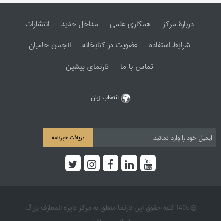
دربارۀ مرکز
همکاری علمی
مداخل جدید
انتشارات
شرایط استفاده
عضویت در کتابخانه
انجمن حامیان
تماس با ما
تارنمای پیشین
انتخاب زبان
دریافت خبرنامه
© 1405 کلیه حقوق این تارنما متعلق به مرکز دایره المعارف بزرگ