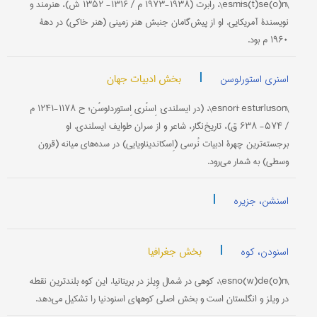
\esmīs(t)se(o)n\، رابرت (۱۹۳۸-۱۹۷۳ م / ۱۳۱۶- ۱۳۵۲ ش)، هنرمند و
نویسندۀ آمریکایی. او از پیش‌گامان جنبش هنر زمینی (هنر خاکی) در دهۀ
۱۹۶۰ م بود.
|
بخش ادبیات جهان
اسنری استورلوسن
\esnorī estūrlūson\، (در ایسلندی: اِسنُری اِستوردلوسُن؛ ح ۱۱۷۸-۱۲۴۱ م
/ ۵۷۴- ۶۳۸ ق)، تاریخ‌نگار، شاعر و از سران طوایف ایسلندی. او
برجسته‌ترین چهرۀ ادبیات نُرسی (اِسکاندیناویایی) در سده‌های میانه (قرون
وسطى) به ‌شمار می‌رود.
|
اسنشن، جزیره
|
بخش جغرافیا
اسنودن، کوه
\esno(w)de(o)n\، کوهی در شمال وِیلز در بریتانیا. این کوه بلندترین نقطه
در ویلز و انگلستان است و بخش اصلی کوههای اسنودنیا را تشکیل می‌دهد.