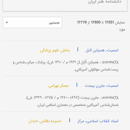
دانشنامه هنر ایران
نمایش
17551
تا
17600
از
17779
مورد
|
بخش علوم پزشکی
اسمیث، همیلتن اثنل
\(esmīs(t\ ، هَمیلتِن اُثَنِل (ز ۱۹۳۱ م / ۱۳۱۰ ش)، پزشک، میکرب‌شناس و
زیست‌شناس مولکولی آمریکایی.
|
عسکر بهرامی
اسمیث، مایرن بیمنت
\(esmīs(t\ ، مایرِن بیمِنت (۱۸۹۷-۱۹۷۰ م / ۱۲۷۵- ۱۳۴۹ ش)،
باستان‌شناس آمریکاییِ متخصص در معماری اسلامی ایران.
|
حمیده نظامی خندان
اسناد انقلاب اسلامی، مرکز