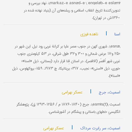
markaz-e asnād-e \ enqelāb-e eslāmī\، نهاد بررسی و
تدوین‌کنندۀ تاریخ انقلاب اسلامی و ریشه‌های آن (بنیاد نهاده شده در
۱۳۶۰ش در تهران).
|
ناهده فوزی
اسنا
\esnā\، شهری کهن در جنوب مصر علیا بر کرانۀ غربی رود نیل. این شهر در
°۲۵ و´۱۷ عرض شمالی و °۳۰ و´۳۲ طول شرقی، در ۵۳ کیلومتری جنوب
غربی شهر اُقصُر (الاقصر)، در استان قِنا قرار دارد (بستانی، ذیل «اسنا»؛
خوری، ذیل «اسنی»؛ نجیب، ۳۱۷؛ بریتانیکا، چ ۱۹۷۳، ۱۵۹؛ بروکهاوس، ذیل
«اسنا»).
|
عسکر بهرامی
اسمیث، جرج
اسمیث \(esmīs(t\، جرج (۱۸۴۰-۱۸۷۶ م / ۱۲۵۶-۱۲۹۳ ق)، پژوهشگر
انگلیسیِ خطهای باستانی و پیشگام در آشورشناسی.
|
عسکر بهرامی
اسمیث، سر رابرت مرداک