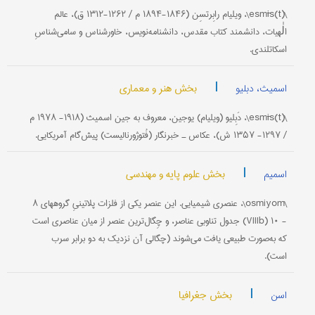
\(esmīs(t\، ویلیام رابِرتسِن (۱۸۴۶-۱۸۹۴ م / ۱۲۶۲-۱۳۱۲ ق)، عالم
الٰهیات، دانشمند کتاب مقدس، دانشنامه‌نویس، خاورشناس و سامی‌شناسِ
اسکاتلندی.
|
بخش هنر و معماری
اسمیث، دبلیو
\(esmīs(t\، دَبِلیو (ویلیام) یوجین، معروف به جین اسمیث (۱۹۱۸- ۱۹۷۸ م
/ ۱۲۹۷- ۱۳۵۷ ش)، عکاس‌ ـ خبرنگار (فُتوژورنالیست) پیش‌گام آمریکایی.
|
بخش علوم پایه و مهندسی
اسمیم
\osmiyom\، عنصری شیمیایی. این عنصر یکی از فلزات پلاتینیِ گروههای ۸
- ۱۰ (VIIIb) جدول تناوبی عناصر، و چِگال‌ترین عنصر از میان عناصری است
که به‌صورت طبیعی یافت می‌شوند (چگالی آن نزدیک به دو برابر سرب
است).
|
بخش جغرافیا
اسن