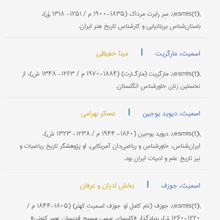
\(esmīs(t\، سِر رابرت مِرداک (۱۸۳۵-۱۹۰۰ م / ۱۲۵۱- ۱۳۱۸ ق)،
باستان‌شناس بریتانیایی و کارشناس تاریخ هنر ایران.
|
مینا حفیظی
اسمیث، مارگریت
\(esmīs(t\، مارگِریت (مارگـارت) (۱۸۸۴-۱۹۷۰ م / ۱۲۶۳- ۱۳۴۸ ش)، از
نخستین زنان خاورشناسِ انگلستان.
|
عسکر بهرامی
اسمیث، دیوید یوجین
\(esmīs(t\، دیوید یوجین (۱۸۶۰- ۱۹۴۴ م / ۱۲۳۸- ۱۳۲۳ ش)،
ایران‌شناس، خاورشناس و ریاضی‌دان آمریکایی. او پژوهشگر تاریخ ریاضیات و
نیز تاریخ علم و ادبیات ایران بود.
|
بخش ادیان و عرفان
اسمیث، جوزف
\(esmīs(t\، جوزف (نام کامل او: جوزف اسمیثِ کِهتَر) (۱۸۰۵-۱۸۴۴ م /
۱۲۲۰-۱۲۶۰ ق)، بنیادگذار «کلیسای عیسى مسیحِ قدیسانِ عصر کنونی»