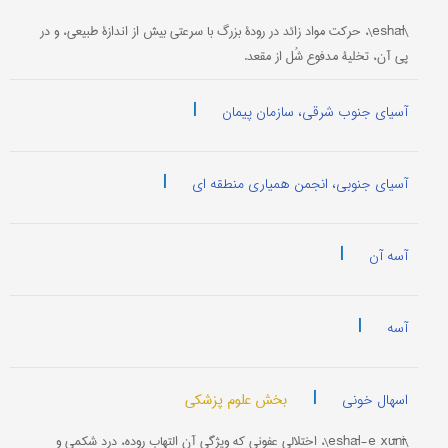
\eshāl\، حرکت مواد زائد در رودۀ بزرگ با سرعتی بیش از اندازۀ طبیعی، و در
پی آن، تخلیۀ مدفوع شُل از مقعد.
|
آسیای جنوب شرقی، سازمان پیمان
|
آسیای جنوبی، انجمن همیاری منطقه ای
|
آسه آن
|
آسه
|
بخش علوم پزشکی
اسهال خونی
\eshāl-e xūnī\، اختلالی عفونی که ویژگی آن التهاب روده، درد شکمی و