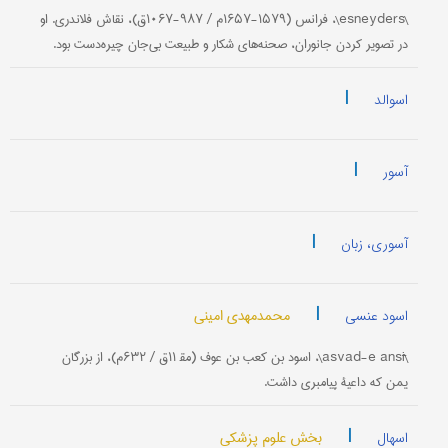
\esneyders\، فرانس (۱۵۷۹-۱۶۵۷م / ۹۸۷-۱۰۶۷ق)، نقاش فلاندری. او
در تصویر کردن جانوران، صحنه‌های شکار و طبیعت بی‌جان چیره‌دست بود.
|
اسوالد
|
آسور
|
آسوری، زبان
|
محمدمهدی امینی
اسود عنسی
\asvad-e ansī\، اسود بن کعب بن عوف (مق‍ ‍۱۱ق / ۶۳۲م)، از بزرگان
یمن که داعیۀ پیامبری داشت.
|
بخش علوم پزشکی
اسهال