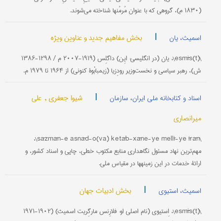
(۱۸۳۰ م)، گروهی که با عنوان مُرمُنها شناخته می‌شوند.
|
بخش مفاهیم جدید و عناوین ویژه
اسمیث، یان
\(esmīs(t\، یان (در انگلیسی: ایِن) داگلِس (۱۹۱۹-۲۰۰۷ م / ۱۲۹۸-۱۳۸۶
ش)، رهبر سیاسی و نخست‌وزیر رودِزیا (زیمبابْوۀ کنونی) از ۱۹۶۴ تا ۱۹۷۹ م.
|
شیوا جعفری ,
علی
اسناد و کتابخانه ملی ایران، سازمان
میرانصاری
\sāzmān-e asnād-o(va) ketāb-xāne-ye mellī-ye īrān\،
مهم‌ترین نهاد مسئول نگاهداری منابع مکتوب خطی، چاپی و اسناد کشور، و
ارائۀ خدمات در این زمینه‎ها در مقیاس ملی.
|
بخش ادبیات جهان
اسمیث، استیوی
\(esmīs(t\، اِستیوی (نام اصلی او: فلارِنس مارگِریت اسمیث) (۱۹۰۲-۱۹۷۱