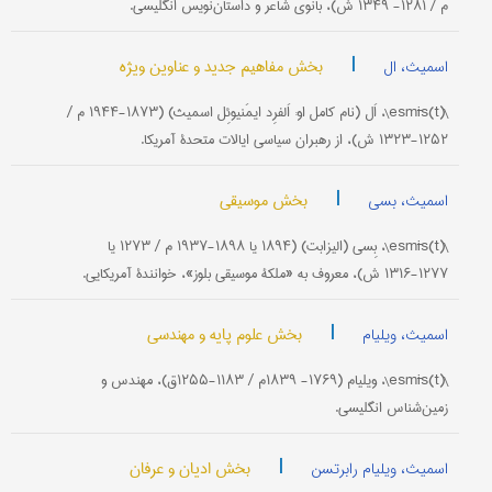
م / ۱۲۸۱- ۱۳۴۹ ش)، بانوی شاعر و داستان‌نویس انگلیسی.
|
بخش مفاهیم جدید و عناوین ویژه
اسمیث، ال
\(esmīs(t\، اَل (نام کامل او: اَلفرِد ایمَنیوئِل اسمیث) (۱۸۷۳-۱۹۴۴ م /
۱۲۵۲-۱۳۲۳ ش)، از رهبران سیاسی ایالات متحدۀ آمریکا.
|
بخش موسیقی
اسمیث، بسی
\(esmīs(t\، بِسی (الیزابت) (۱۸۹۴ یا ۱۸۹۸-۱۹۳۷ م / ۱۲۷۳ یا
۱۲۷۷-۱۳۱۶ ش)، معروف به «ملکۀ موسیقی بلوز»، خوانندۀ آمریکایی.
|
بخش علوم پایه و مهندسی
اسمیث، ویلیام
\(esmīs(t\، ویلیام (۱۷۶۹- ۱۸۳۹م / ۱۱۸۳-۱۲۵۵ق)، مهندس و
زمین‌شناس انگلیسی.
|
بخش ادیان و عرفان
اسمیث، ویلیام رابرتسن