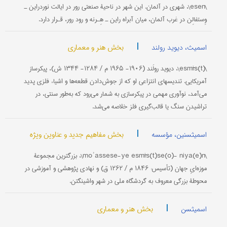
\esen\، شهری در آلمان. این شهر در ناحیۀ صنعتی رور در ایالت نوردراین ـ
وِستفالِن در غرب آلمان، میان آبراه راین ـ هِـرنه و رود رور، قـرار دارد.
|
بخش هنر و معماری
اسمیث، دیوید رولند
\(esmīs(t\، دیوید رولَند (۱۹۰۶- ۱۹۶۵ م / ۱۲۸۴- ۱۳۴۴ ش)، پیکرساز
آمریکایی. تندیسهای انتزاعی او که از جوش‌دادن قطعه‌ها و اشیاء فلزی پدید
می‌آمد، نوآوری مهمی در پیکرسازی به شمار می‌رود که به‌طور سنتی، در
تراشیدن سنگ یا قالب‌گیری فلز خلاصه می‌شد.
|
بخش مفاهیم جدید و عناوین ویژه
اسمیثسنین، مؤسسه
\moʾassese-ye esmīs(t)se(o)- niya(e)n\، بزرگ‎ترین مجموعۀ
موزه‌ایِ جهان (تأسیس: ۱۸۴۶ م / ۱۲۶۲ ق) و نهادی پژوهشی و آموزشی در
محوطۀ بزرگی معروف به گردشگاه ملی در شهر واشینگتن.
|
بخش هنر و معماری
اسمیثسن