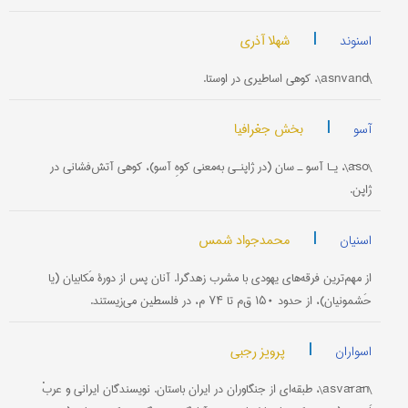
|
شهلا آذری
اسنوند
\asnvand\، کوهی اساطیری در اوستا.
|
بخش جغرافیا
آسو
\āso\، یـا آسو ـ سان (در ژاپنـی به‌معنی کوهِ آسو)، کوهی آتش‌فشانی در
ژاپن.
|
محمدجواد شمس
اسنیان
از مهم‌ترین فرقه‌های یهودی با مشرب زهدگرا. آنان پس از دورۀ مَکابیان (یا
حَشمونیان)، از حدود ۱۵۰ ق‌م تا ۷۴ م، در فلسطین می‌زیستند.
|
پرویز رجبی
اسواران
\asvārān\، طبقه‌ای از جنگاوران در ایران باستان. نویسندگان ایرانی و عربْ