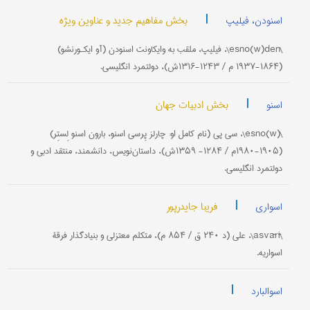
|
بخش مفاهیم جدید و عناوین ویژه
اسنودن، فیلیپ
\esno(w)den\، فیلیپ، ملقب به وایکاونت اسنودن (آو ایکـورنشو)
(۱۸۶۴-۱۹۳۷ م / ۱۲۴۳-۱۳۱۶ش)، دولتمرد انگلیسی.
|
بخش ادبیات جهان
اسنو
\esno(w)\، سی پی (نام کامل او: چارلز پِرسی اسنو، بارون اسنو لِستِر)
(۱۹۰۵-۱۹۸۰م / ۱۲۸۴- ۱۳۵۹ش)، داستان‌‌نویس، دانشمند، منتقد ادبی و
دولتمرد انگلیسی.
|
فریبا جایدرپور
اسواری
\asvārī\، علی (د ۲۴۰ ق / ۸۵۴ م)، متکلم معتزلی و بنیادگذار فرقۀ
اسواریه.
|
اسوالبارد