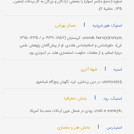
اَساوِره (جمع مکسرِ اسوار) را به‌معنی آزادگان و بزرگان به کار برده‌‌اند (معین،
۱۳۵، حاشیۀ ۲).
|
عسکر بهرامی
اسنوک هورخرونیه
\esnūk hūrx(e)roniye\، کریستیان (۱۸۵۷-۱۹۳۶ م / ۱۲۳۵-۱۳۱۵
ش)، خاورشناس و اسلام‌شناس هلندی. او از پیش‌گامان پژوهش علمی
دربارۀ اسلام، و از مقامات حکومت استعماری هلند در اندونزی بود.
|
شهلا آذری
اسنیه
\(asniya(e\، در دین زردشتی، ایزد نگهبان پنج‌گاهِ شبانه‌روز.
|
بخش جغرافیا
اسنیک، رود
\rūd-e esneyk\، رودی در شمال غربی ایـالات متحـدۀ آمریکا.
|
بخش هنر و معماری
اسنیدرس