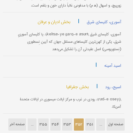
زورپیچ، و اسهال (ه‍ م) با مدفوعی غالباً دارای خون و بلغم است.
|
بخش ادیان و عرفان
آسوری، کلیسای شرق
آسوری، کلیسای شرق \kelīsā-ye šarq-e āsūrī\، یا کلیسای آسوریِ
شرق، یکی از کهن‌ترین کلیسا‌های مستقل جهان که آیین نِسطوری
(نِستور‌یوسی) اصل عقیدتی آن را تشکیل می‌دهد
|
اسید آمینه
|
بخش جغرافیا
اسیج، رود
\rūd-e oseyj\، رودی در غرب و مرکز ایالت میسوری در ایالات متحدۀ
آمریکا.
صفحه اول
...
351
352
353
354
355
...
صفحه آخر