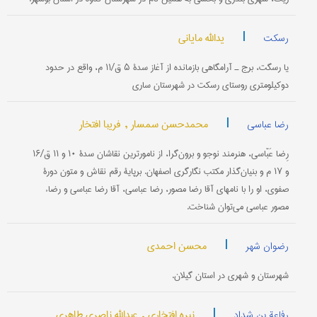
|
یدالله مایانی
رسکت
یا رسگت، برج ـ آرامگاهی بازمانده از آغاز سدۀ ۵ ق/۱۱ م، واقع در حدود
دوکیلومتری روستای رسکت در شهرستان ساری
|
محمدحسن سمسار ,
فریبا افتخار
رضا عباسی
رِضا عَبّاسی، هنرمند نوجو و برون‌گرا، از نامورترین نقاشان سدۀ ۱۰ و ۱۱ ق/۱۶
و ۱۷ م و بنیان‌گذار مکتب نگارگری اصفهان. برپایۀ رقم نقاش و متون دورۀ
صفوی، او را با نامهای آقا رضا مصور، رضا عباسی، آقا رضا عباسی و رضاء
مصور عباسی می‌توان شناخت.
|
محسن احمدی
رضوان شهر
شهرستان و شهری در استان گیلان.
|
نیره افتخاری ,
عبدالله ناصری طاهری
رفاعة بن شداد