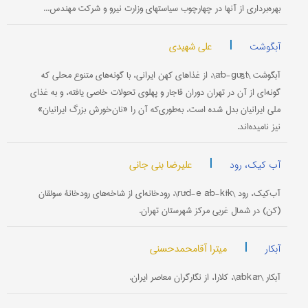
بهره‌برداری از آنها در چهارچوب سیاستهای وزارت نیرو و شرکت مهندس...
|
علی شهیدی
آبگوشت
آبگوشت \āb-gūšt\، از غذاهای کهن ایرانی، با گونه‌های متنوع محلی که
گونه‌ای از آن در تهران دوران قاجار و پهلوی تحولات خاصی یافته، و به غذای
ملی ایرانیان بدل شده است، به‌طوری‌که آن را «نان‌خورش بزرگ ایرانیان»
نیز نامیده‌اند.
|
علیرضا بنی جانی
آب کیک، رود
آب‌کیک، رود \rūd-e āb-kīk\، رودخانه‌ای از شاخه‌های رودخانۀ سولقان
(کن) در شمال غربی مرکز شهرستان تهران.
|
میترا آقامحمدحسنی
آبکار
آبکار \ābkār\، کلارا، از نگارگران معاصر ایران.