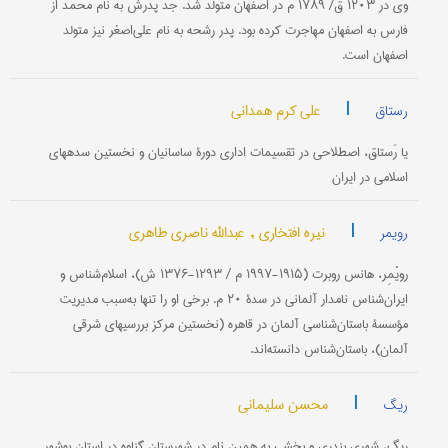
وی در ۱۲۰۳ ق/ ۱۷۸۹ م در اصفهان متولد شد. جد پدرش به نام محمد از
فارس به اصفهان مهاجرت کرده بود. پدر رشحه به نام علی‌اصغر نیز متولد
اصفهان است.
|
علی کرم همدانی
رستاق
یا رَستاق، اصطلاحی در تقسیمات اداری دورۀ ساسانیان و نخستین سده‏های
اسلامی در ایران
|
نیره افتخاری ,
عبدالله ناصری طاهری
رویمر
رویْمِر، هانس روبرت (۱۹۱۵-۱۹۹۷ م / ۱۲۹۳-۱۳۷۶ ش)، اسلام‌شناس و
ایران‌شناس نامدار آلمانی در سدۀ ۲۰ م. برخی او را تنها به‌سبب مدیریت
مؤسسۀ باستان‌شناسی آلمان در قاهره (نخستین مرکز بررسیهای شرقی
آلمان)، باستان‌شناس دانسته‌اند.
|
محسن سلیمانی
ریگ
ریگ، شهری بندری و بخشی به همین نام در شهرستان گناوه در استان بوشهر.