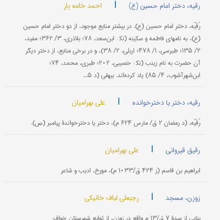
|
احمد خامه یار
رقیه، دختر امام حسین (ع)
رُقَیّه، دختر امام حسین (ع). در بیشتر منابع موجود، از دو دختر امام حسین
(ع)، به نامهای فاطمه و سکینه (نک‍ : ابن‌سعد، ۷۸؛ بلاذری، ۳/ ۳۶۲؛ مفید،
۲/ ۱۳۵؛ طبرسی، ۱/ ۴۷۸؛ اربلی، ۲/ ۳۸)، و در برخی منابع، از دختر دیگر
آن حضرت به نام زینب (نک‍ : خصیبی، ۲۰۲؛ طبری، محمد، ۷۴؛
ابن‌شهرآشوب، ۴/ ۸۵) یاد کرده‌اند. بیهقی (د ۵...
|
علی بهرامیان
رقیه، دختر یا دخترخوانده
رُقَیّه، (د رمضان ۲ ق/ مارس ۶۲۴ م)، دختر یا دخترخواندۀ پیامبر (ص).
|
علی بهرامیان
رقیق قیروانی
ابراهیم بن قاسم (ز ۴۲۴ ق/۱۰۳۳ م)، مورخ، ادیب و شاعر
|
رجبعلی لباف خانیکی
زوزن، مسجد
بنایی از سدۀ ۷ ق/۱۳ م واقع در زوزن، از توابع شهرستان خواف