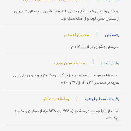
ابوعاصم رفاعة‌ بن شداد بَجَلی فِتیانی، از تابعان، فقیهان و محدثان شیعی. وی
از شیعیان یمنیِ کوفه و از قبیلۀ بجیله بود.
|
محسن احمدی
رفسنجان
شهرستان و شهری در استان کرمان
|
محمدحسین رفیعی
رفیق العظم
ادیب، شاعر، مورخ، سیاست‌مدار و از بزرگان نهضت فکری و جریان ملی‌گرای
سوریه در سده‌های ۱۳ و ۱۴ ق/ ۱۹ و ۲۰ م
|
رمضانعلی ایزانلو
رقی، ابواسحاق ابرهیم
ابواسحاق ابراهیم بن داوود قصار (د ۳۲۶ ق/ ۹۳۸ م)، از صوفیان و مشایخ
بزرگ شام