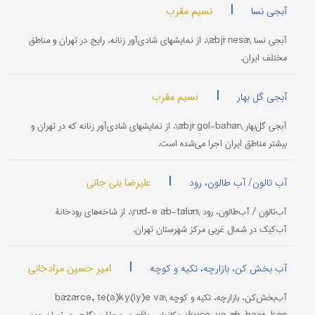
|
نسیم مقرب
آبجی نسا
آبجی نسا \ābjī nesā\، از نمایشهای شادی‌آور زنانه، رایج در تهران و مناطق
مختلف ایران.
|
نسیم مقرب
آبجی گل بهار
آبجی گل‌بهار \ābjī gol-bahār\، از نمایشهای شادی‌آور زنانه که در تهران و
بیشتر مناطق ایران اجرا می‌شده است.
|
علیرضا بنی جانی
آب تالون/ آب طالون، رود
آب‌تالون / آب‌طالون، رود \rūd-e āb-tālūn\، از شاخه‌های رودخانۀ
آب‌کیک در شمال غربی مرکز شهرستان تهران.
|
امیر حسین مرادخانی
آب بخش کن، بازارچه، تکیه و کوچه
آب‌بخش‌کن، بازارچه، تکیه و کوچه \bāzārče, te(a)ky(iy)e va