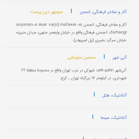
|
منوچهر دین‌ پرست
آثار و مفاخر فرهنگی، انجمن
آثار و مفاخر فرهنگی، انجمن \anjoman-e āsār va(o) mafāxer-e
farhangī\، انجمنی فرهنگی واقع در خیابان ولیعصر جنوبی، میدان منیریه،
خیابان سرگرد بشیری (پل امیربهادر).
|
محسن سلیمانی
آتی شهر
آتی‌شهر \ātī-šahr\، شهرکی در غرب تهران واقع در محدودۀ منطقۀ ۲۲
شهرداری، در کیلومتر ۱۷ بزرگراه تهران ـ کرج.
|
آتلانتیک، هتل
|
آتلانتیک، سینما