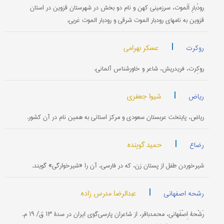
رودْبارِ اَلَموت، سرزمینی کهن و نام دو بخش در شهرستان قزوین در استان
قزوین به نامهای رودبار الموت شرقی و رودبار الموت غربی.
|
عسکر بهرامی
روکرت
روکِرت، فریدریش، شاعر و خاورشناس آلمانی.
|
شیوا جعفری
ریاض
ریاض، پایتخت عربستان سعودی و مرکز استانی به همین نام در آن کشور.
|
حمید گوینده
رضاع
شیرخوردن طفل از پستان زن، که در فارسی، آن را «شیرخوارگی» گویند.
|
عبدالرضا مدرس زاده
رشحه اصفهانی
رَشْحۀ اِصْفَهانی، محمدباقر، از شاعران پارسی‌گوی ایران در سدۀ ۱۳ ق/ ۱۹ م.