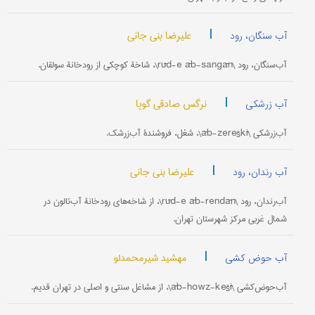
|
علیرضا بنی جانی
آب سنگان، رود
آب‌سنگان، رود \rūd-e āb-sangān\، شاخۀ کوچکی از رودخانۀ سولقان.
|
نرگس صادقی گویا
آب زرشکی
آب‌زرشکی \āb-zereškī\، شغل، فروشندۀ آب‌زرشک.
|
علیرضا بنی جانی
آب رندان، رود
آب‌رندان، رود \rūd-e āb-rendān\، از شاخه‌های رودخانۀ آب‌تالون در
شمال غربی مرکز شهرستان تهران.
|
مهشید شیرمحمدلو
آب حوض کشی
آب‌حوض‌کشی \āb-howz-kešī\، از مشاغل سنتی و اصلی در تهران قدیم.