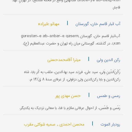
kuče-ye āb-baxš-kon\، مکانهایی واقع در محلۀ سنگلج، در تهرانِ عهد
قاجار.
|
مهبانو علیزاده
آب انبار قاسم خان، گورستان
آب‌انبار قاسم خان، گورستان \gūrestān-e āb-anbār-e qāsem
xān\، در گذشته، گورستانی میان راه تهران و حضرت عبدالعظیم (ع).
|
میترا آقامحمدحسنی
رکن الدین ولی
رُکْنُ‌الدّینِ وَلی، سید علی، فرزند سید بهاءالدین، ملقب به کُر بابا، شاه
رکن‌الدین و بابا رکن‌الدین ولی دزفولی، از عرفای سدۀ ۸ ق/۱۴ م.
|
حسن مهدی پور
رمس و طمس
رَمْس و طَمْس، از احوال عرفانی ملازم با فنا، با معانی نزدیک به یکدیگر.
|
محسن احمدی ,
سمیه شوکتی مقرب
رودبار الموت