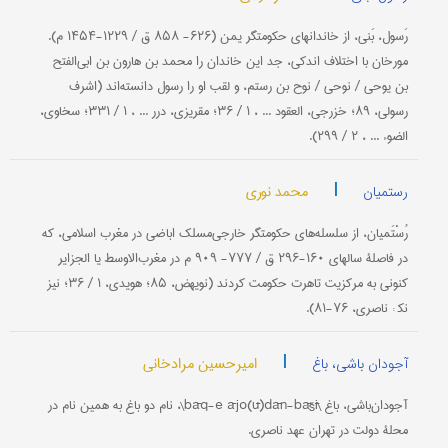
رَسول، بَنی، از خاندانهای حکومتگر یمن (۶۲۶- ۸۵۸ ق / ۱۲۲۹-۱۴۵۴ م).
مورخان با اختلاف اندکی، جد این خاندان را محمد بن هارون بن ابی‌الفتح
بن یوحی / نوحی / نوح بن رستم، و لقب او را رسول دانسته‌اند (اشرف
رسولی، ۸۹؛ خزرجی، العقود ... ، ۱ / ۳۶؛ مقریزی، درر ... ، ۱ / ۳۳۱؛ سخاوی،
الضوء ... ، ۲ / ۲۹۹).
|
محمد نوری
رستمیان
رُسْتَمیان، از سلسله‌های حکومتگر خارجی‌مسلک اباضی در مغرب اسلامی، که
در فاصلۀ سالهای ۱۶۰-۲۹۶ ق / ۷۷۷- ۹۰۹ م در مغرب‌الاوسط یا الجزایر
کنونی به مرکزیت تاهرت حکومت کردند (نویهض، ۸۵؛ هویدی، ۱ / ۳۶؛ نیز
نک‍ : ناصری، ۷۶-۸۱).
|
امیرحسین مرادخانی
آجودان باشی، باغ
آجودان‌باشی، باغ \bāq-e ājo(ū)dān-bāšī\، نام دو باغ به همین نام در
محلۀ دولت در تهران عهد ناصری.