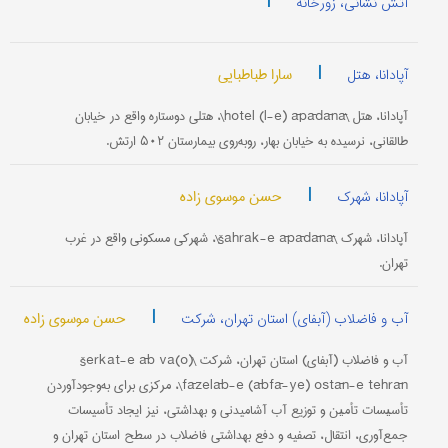
|
آتش نشانی، زورخانه
|
سارا طباطبایی
آپادانا، هتل
آپادانا، هتل \hotel (l-e) āpādānā\، هتلی دوستاره واقع در خیابان
طالقانی، نرسیده به خیابان بهار، روبه‌روی بیمارستان ۵۰۲ ارتش.
|
حسن موسوی زاده
آپادانا، شهرک
آپادانا، شهرک \šahrak-e āpādānā\، شهرکی مسکونی واقع در غرب
تهران.
|
حسن موسوی زاده
آب و فاضلاب (آبفای) استان تهران، شرکت
آب و فاضلاب (آبفای) استان تهران، شرکت \šerkat-e āb va(o)
fāzelāb-e (ābfā-ye) ostān-e tehrān\، مرکزی برای به‌وجودآوردن
تأﺳﯿﺴﺎت تأﻣﯿﻦ و توزیع آب آشامیدنی و بهداشتی، نیز ایجاد تأسیسات
جمع‌آوری، انتقال، تصفیه و دفع بهداشتی فاضلاب در سطح استان تهران و