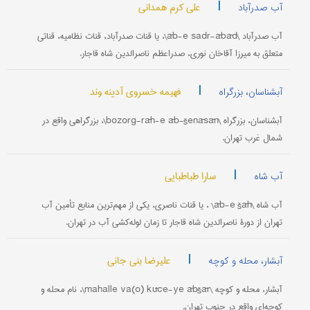
|
علی کرم همدانی
آب صدرآباد
آب صدرآباد \āb-e sadr-ābād\، یا قنات صدرآباد، قنات نظامیه، قناتی
متعلق به میرزا آقاخان نوری، صدراعظم ناصرالدین شاه قاجار.
|
فهیمه خسروی آدینه وند
آبشناسان، بزرگراه
آبشناسان، بزرگراه \bozorg-rāh-e āb-šenāsān\، بزرگراهی واقع در
شمال غرب تهران.
|
سارا طباطبایی
آب شاه
آب شاه \āb-e šāh\ ، یا قنات ناصری، یکی از مهم‌ترین منابع تأمین آب
تهران از دورۀ ناصرالدین شاه قاجار تا زمان لوله‌کشی آب در تهران.
|
علیرضا بنی جانی
آبشار، محله و کوچه
آبشار، محله و کوچه \mahalle va(o) kūče-ye ābšār\، نام محله و
کوچه‌ای واقع در جنوب تهران.