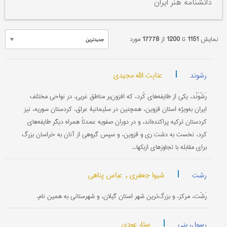
دانشنامه هنر ایران
نمایش
1151
تا
1200
از
17778
مورد
|
عنایت الله مجیدی
رشوند
رَشْوَنْد، یکی از طایفه‌های کُرد، که افزون‌بر مناطق غربی، در نواحی مختلف
ایران به‌ویژه استان قزوین، همچنین در سلیمانیۀ عراق، کردستان سوریه، نیز
کردستان ترکیه پراکنده‌اند، و در دوران صفویه عمدتاً همراه دیگر طایفه‌های
کرد، نخست به دشت ری و قزوین، و سپس گروهی از آنان به خراسان بزرگ
برای مقابله با تجاوزهای ازبکها...
|
شیوا جعفری ,
عباس پناهی
رشت
رَشْت، مرکز، و بزرگ‌ترین شهر استان گیلان، و شهرستانی به همین نام.
|
ستار عودی
رسول، بنی