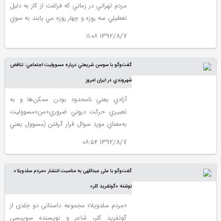
مردم تهراني در زماني كه فراغت از كار به دليل
تعطيلي سه روزه و چهار روزه مي يابند به سوي
فضاهايي كه در آن شرايط خودماني حاكم
1392/8/7 ۱۱:۰۸
است حركت مي كنند. جاده هاي منتهي به
شهرهاي حاشيه يي يا مناطق ديگر در اين
گفت‌وگو با سوسن شريعتي درباره مسووليت اجتماعي: تناقض
دوران مملو از ماشين و آدم است. همه يا
بيشتر مردم قصد فرار از تهران را دارند
شهروندي در ايران امروز
آزادي يعني نامحدود بودن ممكن‌ها و به
تعبيري حركت دروني ضروري«من»مسووليت
به‌معناي مورد سوال قرار گرفتن (مسوول يعني
كسي كه مورد سوال قرار مي‌گيرد يا به معناي
1392/8/7 ۰۸:۵۴
غربي آن پاسخگويي، (كسي كه جواب
مي‌دهد) نسبت انسان است با اعمالش، يكي
گفت‌وگو با علی عبداللهی به مناسبت انتشار «مردم سلدویلا»
از موضوعات قديمي در حوزه فلسفه، فلسفه
اخلاق و نيز حوزه سياسي و اجتماعي و از همه
نوشته «گوتفرید کلر»
مهم‌تر مورد اجماع به‌عنوان يكي از اركان
«مردم سلدویلا» مجموعه داستانی دو جلدی از
«اكولوژي سياست» در كنار اصولي چون
گوتفرید کلر، شاعر و نویسنده سوییسی