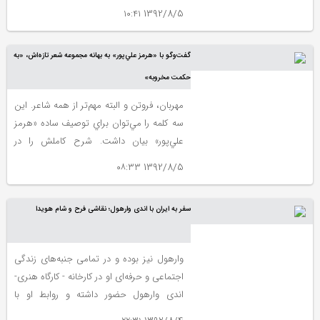
باشد. «خشایار دیهیمی»، بنا به گفته‌ی خودش،
1392/8/5 ۱۰:۴۱
قریب به هشتاد عنوان کتاب فلسفه، علوم
اجتماعی و علوم انسانی را به فارسی ترجمه
گفت‌وگو با «هرمز علي‌پور» به بهانه مجموعه شعر تازه‌اش، «به
کرده است که از این حیث، شاید رکورددار باشد.
حكمت مخروبه»
مهربان، فروتن و البته مهم‌تر از همه شاعر. اين
سه كلمه را مي‌توان براي توصيف ساده «هرمز
علي‌پور» بيان داشت. شرح كاملش را در
گفت‌وگو مي‌خوانيد، اما علي‌پور (متولد 4
1392/8/5 ۰۸:۳۳
اسفند 1325 در ايذه) در دهه 50 با جرياني به
نام شعر موج ناب قد كشيد و خودش هم البته
سفر به ایران با اندی وارهول؛ نقاشی فرح و شام هویدا
از بانيان اين جريان بود. تا به امروز گرچه با
فراز و فرود، اما نوشته است و مي‌نويسد.
وارهول نیز بوده و در تمامی جنبه‌های زندگی
اجتماعی و حرفه‌ای او در کارخانه - کارگاه هنری-
اندی وارهول حضور داشته و روابط او با
مشاهیری که مدل تابلوهای چاپ