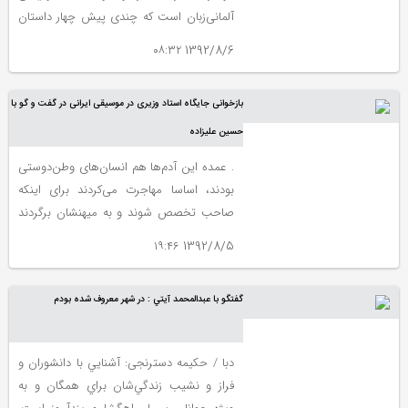
هم‌بستگي و خودگرداني است
آلمانی‌زبان است که چندی پیش چهار داستان
از این مجموعه با ترجمه علی عبداللهی به
1392/8/6 ۰۸:۳۲
فارسی منتشر شد. کلر نویسنده‌ای متعلق به
سده نوزدهم است و برخی از آثار او مثل رمان
بازخوانی جایگاه استاد وزیری در موسیقی ایرانی در گفت و گو با
«هاینریش سبز» و همین مجموعه داستان
مردم سلدویلا از جمله آثار درخشان او در نثر
حسین علیزاده
آلمانی به شمار می‌روند.
. عمده این آدم‌ها هم انسان‌های وطن‌دوستی
بودند، اساسا مهاجرت می‌کردند برای اینکه
صاحب تخصص شوند و به میهنشان برگردند
ولی خب بعد از مهاجرت دیگر آدم‌های سابق
1392/8/5 ۱۹:۴۶
نبودند. بعضی‌ها به طور کامل شیفته فرهنگ
غرب می‌شدند. خیلی‌ها که بعد از جنگ جهانی
گفتگو با عبدالمحمد آيتي : در شهر معروف شده بودم
اول به غرب رفتند، شیفته توانایی آن فرهنگ
در بازسازی و ساختن شدند.
دبا / حکیمه دسترنجی: آشنايي با دانشوران و
فراز و نشيب زندگي‌شان براي همگان و به