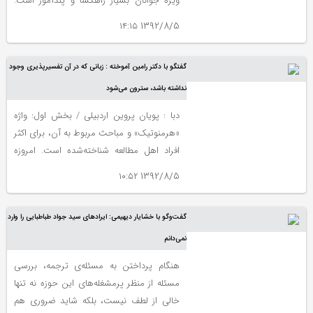
ويژه جوانان بسيار راهگشا و پندآموز است.
يكي از آن ميان شادروان استاد عبدالمحمد
1392/8/5 ۱۴:۱۵
آيتي پژوهشگر، نويسنده و مترجم معاصر در
حوزه فلسفه، تاريخ و ادب فارسي و عربي است
گفتگو با دکتر رامین آموخته : زبانی که در آن تفسیرپذیری وجود
كه 20 شهريور سال جاري پس از سالها كوشش
و جوشش و خلق آثار پربار درگذشت.
نداشته باشد، سترون می‌شود
دبا : پویان پروین اردبیلی / بخش اول: واژه‌
«هرمنوتیک» و مباحث مربوط به آن، برای اکثر
افراد اهل مطالعه شناخته‌شده است. امروزه
هرمنوتیک، در مورد کم و کیف فهم یک متن و
1392/8/5 ۱۰:۵۲
عوامل موثر بر آن و همچنین کم و کیف
تفسیرپذیری متون به کار می‌رود. عوامل
گفت‌و‌گو با خشایار دیهیمی: ایرادهای سید جواد طباطبایی را وارد
مختلفی موجب فهم معانی متعدد از یک متن
واحد می‌شود. ولی در هر صورت، همه‌ این
نمی‌دانم
عوامل تأثیر خود را از گذرگاه زبان بر معنای
هنگام پرداختن به مسئله‌ی ترجمه، بررسی
فهمیده شده از متن می‌گذارند.
مسئله از منظر پرمشغله‌های این حوزه نه تنها
خالی از لطف نیست، بلکه شاید ضروری هم