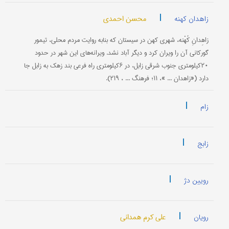
|
محسن احمدی
زاهدان کهنه
زاهِدانِ کُهْنه، شهری کهن در سیستان که بنابه روایت مردم محلی، تیمور
گورکانی آن را ویران کرد و دیگر آباد نشد. ویرانه‌های این شهر در حدود
۲۰کیلومتری جنوب شرقی زابل، در ۶کیلومتری راه فرعی بند زهک به زابل جا
دارد («زاهدان ... »، ۱۱؛ فرهنگ ... ، ۲۱۹).
|
زام
|
زابج
|
رویین دژ
|
علی کرم همدانی
رویان