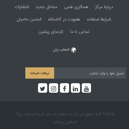
دربارۀ مرکز
همکاری علمی
مداخل جدید
انتشارات
شرایط استفاده
عضویت در کتابخانه
انجمن حامیان
تماس با ما
تارنمای پیشین
انتخاب زبان
دریافت خبرنامه
© 1405 کلیه حقوق این تارنما متعلق به مرکز دایره المعارف بزرگ
اسلامی میباشد