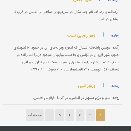
اَلرُّصافه، یا رصافه، نام چند مکان در سرزمینهای اسلامی از اندلس در غرب تا
نیشابور در شرق:
|
زهرا رضایی نسب
رقاده
رَقّاده، دومین پایتخت اغلبیان که امروزه ویرانه‌های آن در حدود ۱۰کیلومتری
جنوب شهر قیروان در تونس برجا ست. روایتهای موجود دربارۀ نام رقاده در
منابع متقدم، بیشتر برپایۀ داستانهای عامیانه است که چندان پذیرفتنی
نیستند (نک‍ : ابوعبید، ۲۷؛ الاستبصار ... ، ۱۱۶؛ یاقوت، ۲ / ۷۹۷).
|
پرویز امین
روطه
روطه، شهر و دژی مشهور در اندلس، در کرانۀ اقیانوس اطلس.
1
2
3
4
5
...
صفحه آخر