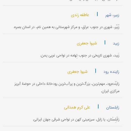
|
عاطفه زندی
زبیر، شهر
زُبَیْر، شهری در جنوب عراق، و مرکز شهرستانی به همین نام، در استان بصره.
|
شیوا جعفری
زبید
زَبید، شهری تاریخی در جنوب تِهامه در نواحی غربی یمن.
|
شیوا جعفری
زاینده رود
زایَنْده‌رود، مهم‌ترین، بزرگ‌ترین و پرآب‌ترین رودخانۀ داخلی در حوضۀ آبریز
مرکزی ایران.
|
علی کرم همدانی
زابلستان
زابُلِسْتان، یا زابل، سرزمینی کهن در نواحی شرقی جهان ایرانی.