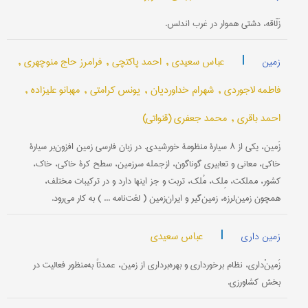
زَلّاقه، دشتی هموار در غرب اندلس.
|
عباس سعیدی ,
احمد پاکتچی ,
فرامرز حاج منوچهری ,
زمین
فاطمه لاجوردی ,
شهرام خداوردیان ,
یونس کرامتی ,
مهبانو علیزاده ,
احمد باقری ,
محمد جعفری (قنواتی)
زَمین، یکی از ۸ سیارۀ منظومۀ خورشیدی. در زبان فارسی زمین افزون‌بر سیارۀ
خاکی، معانی و تعابیری گوناگون، ازجمله سرزمین، سطح کرۀ خاکی، خاک،
کشور، مملکت، مِلک، مُلک، تربت و جز اینها دارد و در ترکیبات مختلف،
همچون زمین‌لرزه، زمین‌گیر و ایران‌زمین ( لغت‌نامه ... ) به کار می‌رود.
|
عباس سعیدی
زمین داری
زَمینْ‌داری، نظام برخورداری و بهره‌برداری از زمین، عمدتاً به‌منظور فعالیت در
بخش کشاورزی.