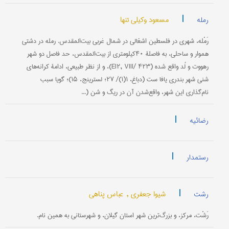
|
مسعود وکیلی تنها
رمله
رَمْله، شهری در فلسطین اشغالی در شمال غربی بیت‌المقدس. رمله در دشتی
هموار و ساحلی، به فاصلۀ ۴۰کیلومتری از بیت‌المقدس، حد فاصل دو شهر
رهووت و لُد واقع شده (EI۲, VIII/ ۴۲۳)، و از نظر طبیعی، ادامۀ کرانه‌های
شنی شهر بندری یافا ست (دباغ، ۱(۱)/ ۲۷؛ لسترینج، ۱۵)؛ گویا سبب
نام‌گذاری این شهر، واقع‌شدن آن در ریگ و شن (...
|
رضائیه
|
رستمدار
|
شیوا جعفری ,
عباس پناهی
رشت
رَشْت، مرکز، و بزرگ‌ترین شهر استان گیلان، و شهرستانی به همین نام.