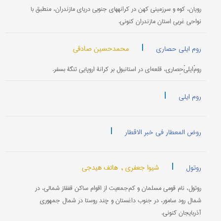
رویان، کوه و سرزمینی کهن در کرانه‏های جنوبی دریای مازندران، منطبق با
نواحی غربی استان مازندران کنونی.
|
محمدحسین صادقی
روم ایلی حصاری
رومْ‌ایلیْ‌حِصاری، قلعه‌ای در استانبول بر کرانۀ اروپایی تنگۀ بسفر.
|
روم ایلی
|
روض المعطار فی خبر الاقطار
|
شیوا جعفری ,
هاتف هیدجی
روتول
روتول، نام قومی مسلمان و کم‌جمعیت از اقوام ساکن قفقاز شمالی، در
شمال رود سامور، در جنوب داغستان و چند روستا در شمال جمهوری
آذربایجان کنونی.