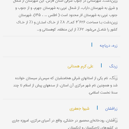
زَرّینْ‌دَشْت، شهرستانی در جنوب شرقی استان فارس. این شهرستان از شمال
و شرق به شهرستان داراب، از شمال غربی به شهرستان جهرم، و از جنوب و
جنوب غربی به شهرستان لار محدود است ( اطلس ... ، ۱۴۵). شهرستان
زرین‌دشت بـا مساحت ۶۲۶‘۴ کمـ۲، ۸٪ از خـا‌ک استـان و ۱٪ از خـاک
کشور را شامـل می‌شود. ۶۲٪ از این منطقه، کوهستانی و...
|
زره، دریاچه
|
علی کرم همدانی
زرنگ
زَرَنْگ، نام یکی از استانهای شرقی هخامنشیان که سپس‌تر سیستان خوانده
شد و همچنین نام شهر مرکزی آن استان، از سده‏های پیش از اسلام تا چند
سدۀ نخست اسلامی.
|
شیوا جعفری
زرافشان
زَرْاَفْشان، رودخانه‌ای محصور در خشکی، واقع در آسیای مرکزی، امروزه جاری
در کشورهای تاجیکستان و ازبکستان.