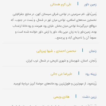
|
علی کرم همدانی
زمین داور
زَمینْ‌داوَر، نام سرزمینی در نواحی شرقی سیستان کهن. در منابع جغرافیایی
نخستین سده‌های اسلامی، نواحی میان غور در شمال، و بُست در جنوب، که
درواقع دربرگیرندۀ نواحی میان بخش علیای رود هیرمند و رودخانۀ ارغنداب
بوده، زمین‌داور یا به زبان عربی بلاد داور یا ارض داور خوانده شده است و
عموماً آن را ناحیه‌ای آباد و پرجمع...
|
محسن احمدی ,
شیوا پیریایی
زنجان
زَنْجان، استان، شهرستان و شهری تاریخی در شمال غرب ایران.
|
علیرضا بنی جانی
زرینه رود
زَرّینه‌رود، از مهم‌ترین و طویل‌ترین رودخانه‌های حوضۀ آبریز دریاچۀ اورمیه.
|
هادی ویسی
زرین دشت