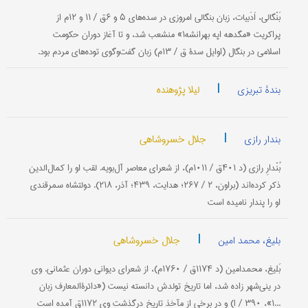
بَنْگالی، اَدَبیات، زبان بنگالی امروزی در سده‌های ۵ و ۶ق / ۱۱ و ۱۲م از
پراكریت «مگدهه اپه بهرانشه۱» منشعب شد، و تا آغاز دوران حكومت
اسلامی ‌در بنگال (اوایل سدۀ ق / ۱۳م) زبان گفت‌وگوی توده‌های مردم بود.
|
لیلا پژوهنده
بندۀ تبریزی
|
جلال خسروشاهی
بندار رازی
بُنْدارِ رازی (د ۴۰۱ق / ۱۰۱۱م)، از شعرای معاصر آل‌بویه. لقب او را كمال‌الدین
ذكر كرده‌اند (براون، ۲ / ۲۶۷؛ هدایت، ۴۳۹؛ آذر، ۲۱۸). دولتشاه سمرقندی
او را پندار نامیده است
|
جلال خسروشاهی
بلیغ، محمد امین
بَلیغ، محمدامین (د ۱۱۷۴ق / ۱۷۶۰م)، از شعرای دیوانی دوران عثمانی. وی
در ینی‌شهر زاده شد، اما تاریخ تولدش دانسته نیست («دائرةالمعارف زبان
...۱»، I / ۳۹۰) و در برخی از مآخذ تاریخ درگذشت وی ۱۱۷۲ق آمده است