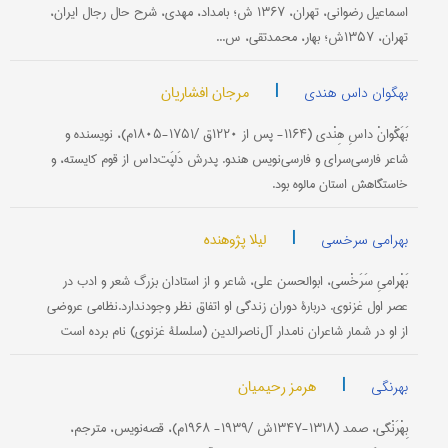
اسماعیل‌ رضوانی‌، تهران‌، ۱۳۶۷ ش‌؛ بامداد، مهدی‌، شرح‌ حال‌ رجال‌ ایران‌،
تهران‌، ۱۳۵۷ش‌؛ بهار، محمدتقی‌، س...
|
مرجان افشاریان
بهگوان داس هندی
بَهَگْوانْ داسِ هِنْدی‌ (۱۱۶۴- پس‌ از ۱۲۲۰ق‌ /۱۷۵۱-۱۸۰۵م)‌، نویسنده‌ و
شاعر فارسی‌سرای‌ و فارسی‌نویس‌ هندو. پدرش‌ دَلپَت‌داس‌ از قوم‌ كایسته‌، و
خاستگاهش‌ استان‌ مالوه‌ بود.
|
لیلا پژوهنده
بهرامی سرخسی
بَهْرامیِ سَرَخْسی‌، ابوالحسن‌ علی‌، شاعر و از استادان‌ بزرگ‌ شعر و ادب‌ در
عصر اول‌ غزنوی‌. دربارۀ دوران‌ زندگی‌ او اتفاق‌ نظر وجودندارد.نظامی‌ عروضی‌
از او در شمار شاعران ‌نامدار آل‌ناصرالدین‌ (سلسلۀ غزنوی‌) نام‌ برده‌ است‌
|
هرمز رحیمیان
بهرنگی
بِهْرَنْگی‌، صمد (۱۳۱۸-۱۳۴۷ش‌ /۱۹۳۹- ۱۹۶۸م‌)، قصه‌نویس‌، مترجم‌،