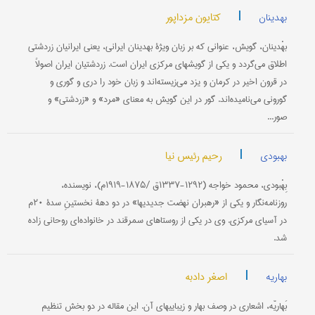
|
کتایون مزداپور
بهدینان
بهْدینان‌، گویش‌، عنوانی‌ كه‌ بر زبان‌ ویژۀ بهدینان‌ ایرانی‌، یعنی‌ ایرانیان‌ زردشتی‌
اطلاق‌ می‌گردد و یكی‌ از گویشهای‌ مركزی‌ ایران‌ است‌. زردشتیان‌ ایران‌ اصولاً
در قرون‌ اخیر در كرمان‌ و یزد می‌زیسته‌اند و زبان‌ خود را دری‌ و گوری‌ و
گورونی می‌نامیده‌اند. گور در این‌ گویش‌ به‌ معنای «مرد» و «زردشتی‌» و
صور...
|
رحیم رئیس نیا
بهبودی
بِهْبودی‌، محمود خواجه‌ (۱۲۹۲-۱۳۳۷ق‌ /۱۸۷۵-۱۹۱۹م‌)، نویسنده‌،
روزنامه‌نگار و یكی‌ از «رهبران‌ نهضت‌ جدیدیها» در دو دهۀ نخستینِ سدۀ ۲۰م‌
در آسیای‌ مركزی‌. وی‌ در یكی‌ از روستاهای‌ سمرقند در خانواده‌ای‌ روحانی‌ زاده‌
شد.
|
اصغر دادبه
بهاریه
بَهاریّه‌، اشعاری‌ در وصف‌ بهار و زیباییهای‌ آن‌. این‌ مقاله‌ در دو بخش‌ تنظیم‌