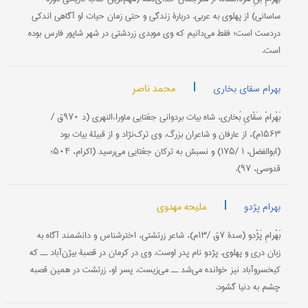
ساسانی‌) از پهلوی‌ به‌ عربی‌. دربارۀ زندگی‌ و حتى زمان‌ حیات‌ او آگاهی‌ اندكی‌
دردست‌ است‌؛ فقط می‌دانیم‌ كه‌ وی‌ موبدی‌ زردشتی‌ در شهر شاپور فارس‌ بوده‌
است‌.
|
محمد ناصر
بهرام سقای بخاری
بَهْرامْ سَقّایِ بُخاری‌، شاه‌ بیات‌ بردوانی‌ جغتایی‌ ماوراءالنهری‌ (د ۹۷۰ق‌ /
۱۵۶۳م‌)، از عارفان‌ و شاعران‌ بزرگ‌. وی‌ ترك‌نژاد و از قبیلۀ بیات‌ بود
(ابوالفضل‌، ۱ /۱۷۵) و نسبش‌ به‌ تركان‌ جغتایی‌ می‌رسید (اكرام‌، ۵۰۴؛
قدوسی‌، ۹۷).
|
ملیحه مهدوی
بهرام پژدو
بَهْرامِ پَژْدو (سدۀ ۷ق‌ /۱۳م‌)، شاعر زرتشتی‌، اخترشناس‌ و دانشمند آگاه‌ به‌
زبان‌ دری‌ و پهلوی‌. پژدو نام‌ پدر اوست‌. وی‌ در كرمان‌ در قصبۀ بیژن‌آباد ــ كه‌
كیخسروآباد نیز خوانده‌ می‌شد ــ می‌زیست‌. پسر او، زرتشت‌ در همین‌ قصبه‌
چشم‌ به‌ دنیا گشود.