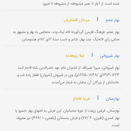
شده‌ است‌: از آغاز تا عصر مشروطه‌؛ از مشروطه‌ تا امروز.
|
مرجان افشاریان
بهار عجم
بَهارِ عَجَم‌، فرهنگ‌ فارسی‌ گردآوردۀ لاله‌ تیك‌چند، متخلص‌ به‌ بهار و مشهور به‌
منشی‌ رای‌ لاله‌تیك‌ چند بهار، شاعر و ادیب‌ سدۀ ۱۲ق‌ /۱۸م‌ هندوستان‌.
|
لیلا پژوهنده
بهار شیروانی
بَهارِ شیرْوانی‌، میرزا نصرالله‌، از شاعران‌ بنام‌ عهد ناصرالدین‌ شاه‌ قاجار (سل‍
۱۲۶۴-۱۳۱۳ق‌ /۱۸۴۸-۱۸۹۵م‌). وی‌ در شیروان‌ (شروان‌) قفقاز زاده‌ شد و
خاندانش‌ از بزرگان‌ آن‌ سامان‌ به‌ شمار می‌آمدند
|
فریبا افتخار
بهارستان
بَهارِسْتان‌، فرشی‌ زربفت‌ از دورۀ ساسانیان‌. این‌ فرش‌ به‌ نامهای بهار خسرو یا
بهار كسرى‌ (طبری‌، ۴ /۲۲) و فرش‌ زمستانی‌ (بلعمی‌، ۱ /۴۶۶) نیز معروف‌
است‌.