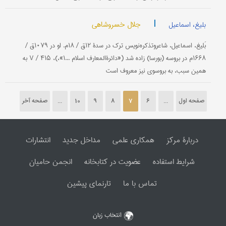
|
جلال خسروشاهی
بلیغ، اسماعیل
بَلیغ، اسماعیل، شاعروتذكره‌نویس ترك در سدۀ ۱۲ق / ۱۸م. او در ۱۰۷۹ق /
۱۶۶۸م در بروسه (بورسا) زاده شد («دائرةالمعارف اسلام ...۱»،)، V / ۴۱۵ به
همین سبب، به بروسوی نیز معروف است
صفحه اول
...
6
7
8
9
10
...
صفحه آخر
دربارۀ مرکز
همکاری علمی
مداخل جدید
انتشارات
شرایط استفاده
عضویت در کتابخانه
انجمن حامیان
تماس با ما
تارنمای پیشین
انتخاب زبان