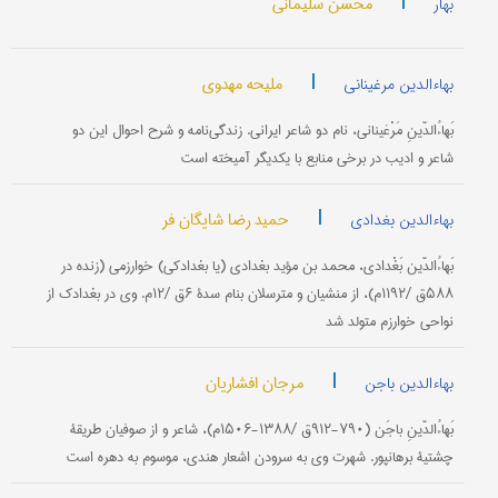
|
محسن سلیمانی
بهار
|
ملیحه مهدوی
بهاءالدین مرغینانی
بَهاءُالدّینِ مَرْغینانی‌، نام‌ دو شاعر ایرانی‌. زندگی‌نامه‌ و شرح‌ احوال‌ این‌ دو
شاعر و ادیب در برخی منابع با یكدیگر آمیخته‌ است‌
|
حمید رضا شایگان فر
بهاءالدین بغدادی
بَهاءُالدّین‌ بَغْدادی‌، محمد بن‌ مؤید بغدادی ‌(یا بغدادكی‌) خوارزمی‌ (زنده‌ در
۵۸۸ق‌ /۱۱۹۲م‌)، از منشیان و مترسلان بنام‌ سدۀ ۶ق‌ /۱۲م‌. وی‌ در بغدادك‌ از
نواحی‌ خوارزم‌ متولد شد
|
مرجان افشاریان
بهاءالدین باجن
بَهاءُالدّینِ باجَن‌ (۷۹۰-۹۱۲ق‌ /۱۳۸۸-۱۵۰۶م‌)، شاعر و از صوفیان‌ طریقۀ
چشتیۀ برهانپور. شهرت وی به‌ سرودن اشعار هندی‌، موسوم‌ به‌ دهره‌ است‌