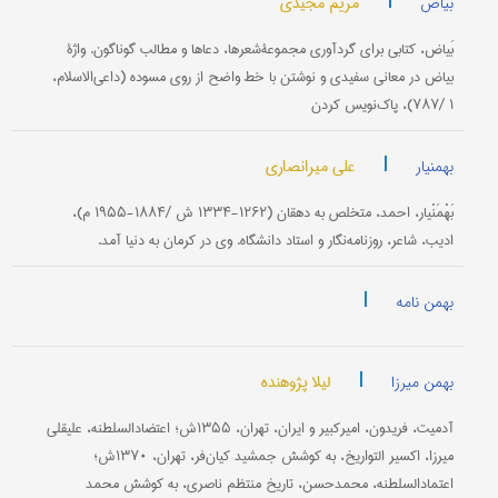
|
مریم مجیدی
بیاض
بَیاض‌، كتابی‌ برای‌ گردآوری‌ مجموعۀشعرها، دعاها و مطالب‌ گوناگون‌. واژۀ
بیاض‌ در معانی‌ سفیدی‌ و نوشتن‌ با خط واضح‌ از روی‌ مسوده‌ (داعی‌الاسلام‌،
۱ /۷۸۷)، پاك‌نویس‌ كردن‌
|
علی میرانصاری
بهمنیار
بَهْمَنْیار، احمد، متخلص‌ به‌ دهقان‌ (۱۲۶۲-۱۳۳۴ ش‌ /۱۸۸۴-۱۹۵۵ م)‌،
ادیب‌، شاعر، روزنامه‌نگار و استاد دانشگاه‌. وی‌ در كرمان‌ به‌ دنیا آمد.
|
بهمن نامه
|
لیلا پژوهنده
بهمن میرزا
آدمیت‌، فریدون‌، امیركبیر و ایران‌، تهران‌، ۱۳۵۵ش؛ اعتضادالسلطنه‌، علیقلی‌
میرزا، اكسیر التواریخ‌، به‌ كوشش‌ جمشید كیان‌فر، تهران‌، ۱۳۷۰ش‌؛
اعتمادالسلطنه‌، محمدحسن‌، تاریخ‌ منتظم‌ ناصری‌، به‌ كوشش‌ محمد