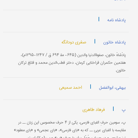
|
پادشاه نامه
|
صغری دودانگه
پادشاه خاتون
پادْشاهْ خاتون‌، صفوةالدنیا والدین‌ (۶۴۵- مق‍ ۶۹۴ ق‌ / ۱۲۴۷-۱۲۹۵م‌)،
هفتمین‌ حكمران‌ قراختایی‌ كرمان‌، دختر قطب‌الدین‌ محمد و قتلغ‌ تركان‌
خاتون‌.
|
احمد سمیعی
بیهقی، ابوالفضل
|
فرهاد طاهری
پ
پ‌، سومین‌ حرفِ الفبای‌ فارسی‌، یكی‌ از ۴ حرف‌ مخصوص‌ این‌ زبان‌ ــ در
مقایسه‌ با الفبای‌ عربی‌ ــ كه‌ به «بای‌ فارسی‌»، «بای‌ عجمی‌» و «بای‌ معقود»
نیز مشهور، و در حساب‌ جُمّل‌ برابر با حرف «ب‌» عربی‌ (= ۲) است‌