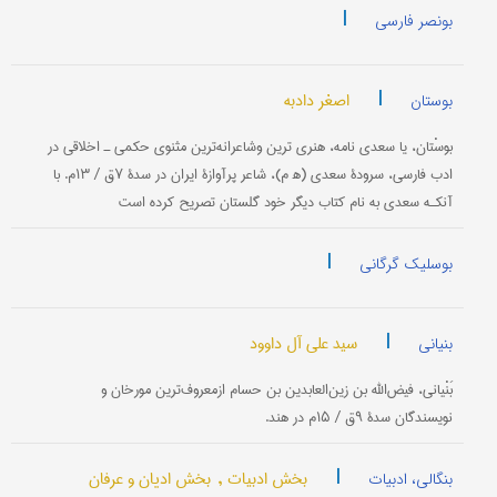
|
بونصر فارسی
|
اصغر دادبه
بوستان
بوسْتان، یا سعدی نامه، هنری ترین وشاعرانه‌ترین مثنوی حكمی ـ اخلاقی در
ادب فارسی، سرودۀ سعدی (ه‍ م)، شاعر پرآوازۀ ایران در سدۀ ۷ق / ۱۳م. با
آنکـه سعدی به نام كتاب دیگر خود گلستان تصریح كرده است
|
بوسلیک گرگانی
|
سید علی آل داوود
بنیانی
​​​​​​​بَنْیانی، فیض‌الله بن زین‌العابدین بن حسام ازمعروف‌ترین مورخان و
نویسندگان سدۀ ۹ق / ۱۵م در هند.
|
بخش ادبیات ,
بخش ادیان و عرفان
بنگالی، ادبیات