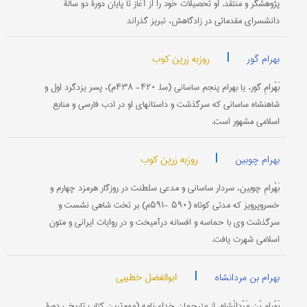
پژوهشگر و منتقد. او تحصیلات‌ خود را از آغاز تا پایان‌ دورۀ دو سالۀ
دانشسرای‌ مقدماتی‌ در زادگاهش‌، تبریز گذراند
|
روزبه زرین کوب
بهرام گور
بَهْرامِ گور، یا بهرام‌ پنجم‌ ساسانی‌ (سل‍ ۴۲۰- ۴۳۸م‌)، پسر یزدگرد اول‌ و
شاهنشاه‌ ساسانی‌ كه‌ سرگذشت‌ و داستانهای‌ او در ادب‌ فارسی‌ و منابع‌
اسلامی‌ مشهور است‌.
|
روزبه زرین کوب
بهرام چوبین
بَهْرامِ چوبین‌، سردار ساسانی‌ و مدعی‌ سلطنت‌ در روزگار هرمزد چهارم‌ و
خسروپرویز كه‌ مدتی‌ كوتاه‌ (۵۹۰ -۵۹۱م‌) بر تخت‌ شاهی‌ نشست‌ و
سرگذشت‌ وی‌ با حماسه‌ و افسانه‌ درآمیخت‌ و در روایات‌ ایرانی‌ و متون‌
اسلامی‌ شهرت‌ یافت‌.
|
ابوالفضل خطیبی
بهرام بن مردانشاه
بَهْرامِ بْنِ مَرْدانْشاه‌، از مترجمان‌ خدای‌نامه‌ (مهم‌ترین‌ كتاب‌ تاریخی‌ دورۀ