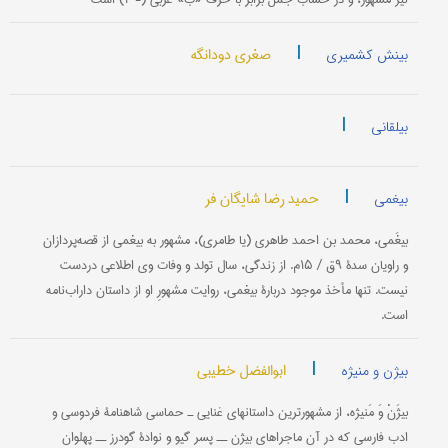
|
صغری دودانگه
بینش کشمیری
|
بیلقانی
|
حمید رضا شایگان فر
بیغمی
بیغَمی‌، محمد بن‌ احمد طاهری‌ (یا طامری‌)، مشهور به‌ بیغمی‌ از قصه‌پردازان‌
و راویان‌ سدۀ ۹ق‌ / ۱۵م‌. از زندگی‌، سال‌ تولد و وفات‌ وی‌ اطلاعی‌ دردست‌
نیست‌. تنها مأخذ موجود دربارۀ بیغمی‌، روایت‌ مشهورِ او از داستان‌ داراب‌نامه‌
است‌.
|
ابوالفضل خطیبی
بیژن و منیژه
بیژَنْ وَ مَنیژه‌، از مشهورترین‌ داستانهای‌ غنایی‌ ـ حماسی‌ شاهنامۀ فردوسی‌ و
ادب‌ فارسی‌ كه‌ در آن‌ ماجراهای‌ بیژن‌ ــ پسر گیو و نوادۀ گودرز ــ پهلوان‌