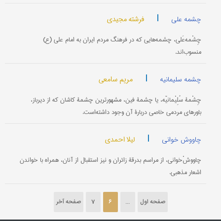
|
فرشته مجیدی
چشمه علی
چِشْمه‌عَلی، چشمه‌هایی که در فرهنگ مردم ایران به امام علی (ع)
منسوب‌اند.
|
مریم سامعی
چشمه سلیمانیه
چِشْمۀ سُلِیْمانیّه، یا چشمۀ فین، مشهورترین چشمۀ کاشان که از دیرباز،
باورهای مردمی خاصی دربارۀ آن وجود داشته‌است.
|
لیلا احمدی
چاووش خوانی
چاووشْ‌خوانی، از مراسم بدرقۀ زائران و نیز استقبال از آنان، همراه با خواندن
اشعار مذهبی.
صفحه اول
...
6
7
صفحه آخر