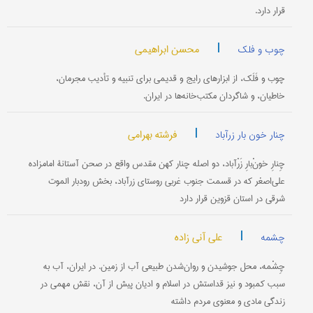
قرار دارد.
|
محسن ابراهیمی
چوب و فلک
چوب و فَلَک، از ابزارهای رایج و قدیمی برای تنبیه و تأدیب مجرمان،
خاطیان، و شاگردان مکتب‌خانه‌ها در ایران.
|
فرشته بهرامی
چنار خون بار زرآباد
چِنارِ خونْ‌بارِ زَرْآباد، دو اصله چنار کهن مقدس واقع در صحن آستانۀ امامزاده
علی‌اصغر که در قسمت جنوب‌ غربی روستای زرآباد، بخش رودبار الموت
شرقی در استان قزوین قرار دارد
|
علی آنی زاده
چشمه
چِشْمه، محل جوشیدن و روان‌شدن طبیعی آب از زمین. در ایران، آب به
سبب کمبود و نیز قداستش در اسلام و ادیان پیش از آن، نقش مهمی در
زندگی مادی و معنوی مردم داشته