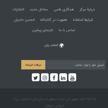
دربارۀ مرکز
همکاری علمی
مداخل جدید
انتشارات
شرایط استفاده
عضویت در کتابخانه
انجمن حامیان
تماس با ما
تارنمای پیشین
انتخاب زبان
دریافت خبرنامه
© 1405 کلیه حقوق این تارنما متعلق به مرکز دایره المعارف بزرگ
اسلامی میباشد