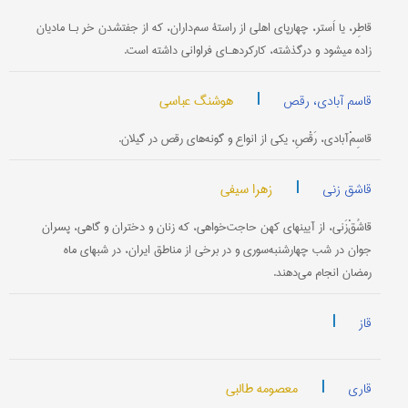
قاطِر، یا اَستر، چهارپای اهلی از راستۀ سم‌داران، که از جفت‎شدن خر بـا مادیان
زاده می‎شود و درگذشته، کارکردهـای فراوانی داشته است.
|
هوشنگ عباسی
قاسم آبادی، رقص
قاسِمْ‌آبادی، رَقْصِ، یکی از انواع و گونه‌های رقص در گیلان.
|
زهرا سیفی
قاشق زنی
قاشُقْ‌زَنی،‌ از آیینهای کهن حاجت‌خواهی، که زنان و دختران و گاهی، پسران
جوان در شب چهارشنبه‌سوری و در برخی از مناطق ایران، در شبهای ماه
‌رمضان انجام می‌دهند.
|
قاز
|
معصومه طالبی
قاری