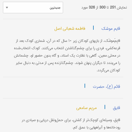
نمایش
251
تا
300
از
326
مورد
|
فاطمه شعبانی اصل
قایم موشک
قایِمْ‌موشَک، از بازیهای کودکان زیر ۱۰ سال که در آن، شماری کودک بعد از
قرعه‌کشی، فردی را برای چشم‌گذاشتن انتخاب می‌کنند. کودک انتخاب‌شده
در محلی معین، گاهی با نظارت یک استاد، و گاه بدون حضور او، چشمانش
را می‌بندد تا دیگران پنهان شوند. چشم‌گذارنده پس از مدتی به دنبال سایر
کودکان می‌گردد.
|
قائم (ع)، حضرت
|
مریم سامعی
قایق
قایِق، وسیله‌ای کوچک‌تر از کشتی، برای حمل‌ونقل دریایی و صیادی در
رودخانه‌ها و آبراههایی با عمق کم.