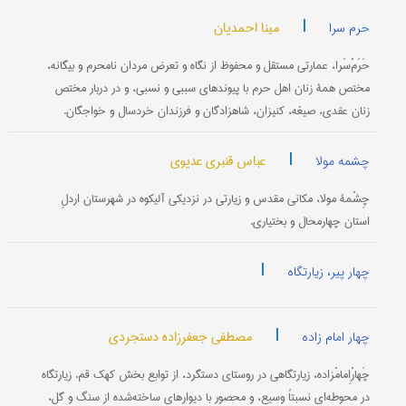
|
مینا احمدیان
حرم سرا
حَرَمْ‌سَرا، عمارتی مستقل و محفوظ از نگاه و تعرض مردان نامحرم و بیگانه،
مختص همۀ زنان اهل حرم با پیوندهای سببی و نسبی، و در دربار مختص
زنان عقدی، صیغه، کنیزان، شاهزادگان و فرزندان خردسال و خواجگان.
|
عباس قنبری عدیوی
چشمه مولا
چِشْمۀ مولا، مکانی مقدس و زیارتی در نزدیکی آلیکوه در شهرستان اردلِ
استان چهارمحال و بختیاری.
|
چهار پیر، زیارتگاه
|
مصطفی جعفرزاده دستجردی
چهار امام زاده
چَهارْاِمامْزاده، زیارتگاهی در روستای دستگرد، از توابع بخش کهک قم. زیارتگاه
در محوطه‌ای نسبتاً وسیع، و محصور با دیوارهای ساخته‌شده از سنگ و گل،