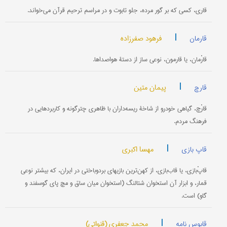
قاری، کسی که بر گور مرده، جلو تابوت و در مراسم ترحیم قرآن می‌خواند.
|
فرهود صفرزاده
قارمان
قارْمان، یا قارمون، نوعی ساز از دستۀ هواصداها.
|
پیمان متین
قارچ
قارْچ، گیاهی خودرو از شاخۀ ریسه‌داران با ظاهری چترگونه و کاربردهایی در
فرهنگ مردم.
|
مهسا اکبری
قاپ بازی
قاپْ‌بازی‌، یا قاب‌بازی، از کهن‌ترین بازیهای برد‌و‌باختی در ایران، که بیشتر نوعی
قمار، و ابزار آن استخوان شتالنگ (استخوان میان ساق و مچ پای گوسفند و
گاو) است.
|
محمد جعفری (قنواتی)
قابوس نامه