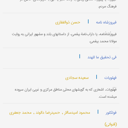
فرهنگ مردم.
|
حسن ذوالفقاری
فیروزشاه نامه
فیروزْشاهْ‌نامه، یا داراب‌نامۀ بیغمی، از داستانهای بلند و مشهور ایرانی به روایت
مولانا محمد بیغمی.
|
فی تحقیق ما للهند
|
سعیده سجادی
فهلویات
فَهْلَویات، اشعاری که به گویشهای محلی مناطق مرکزی و غربی ایران سروده
می‎شده است.
|
محمود امیدسالار ,
حمیدرضا دالوند ,
محمد جعفری
فولکلور
(قنواتی)