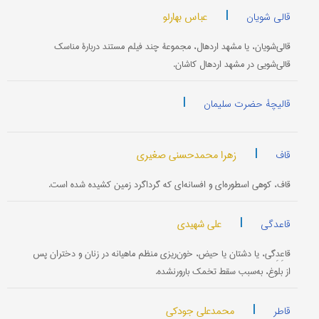
|
عباس بهارلو
قالی شویان
قالی‌شویان، یا مشهد اردهال، مجموعۀ چند فیلم مستند دربارۀ مناسک
قالی‌شویی در مشهد اردهال کاشان.
|
قالیچۀ حضرت سلیمان
|
زهرا محمدحسنی صغیری
قاف
قاف، کوهی اسطوره‌ای و افسانه‌ای که گرداگرد زمین کشیده شده است.
|
علی شهیدی
قاعدگی
قاعِدِگی، یا دشتان یا حیض، خون‌ریزی منظم ماهیانه در زنان و دختران پس
از بلوغ، به‌سبب سقط تخمک بارورنشده.
|
محمدعلی جودکی
قاطر