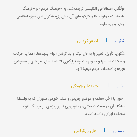
فولْکْلور، اصطلاحی انگلیسی ترجمه‌شده به «فرهنگ مردم» و «فرهنگ
عامه»، که دربارۀ معنا و کارکردهای آن میان پژوهشگران این حوزه اختلافی
جدی وجود دارد.
|
اصغر کریمی
شگون
شُگون، تأویل، تعبیر یا به فال نیک و بد گرفتن انواع پدیده‌ها، اعمال، حرکات
و سکنات انسانها و حیوانها، نحوۀ قرارگیری اشیاء، اعمال غیرعادی و همچنین
باورها و اعتقادات مردم دربارۀ آنها.
|
محمدعلی جودکی
آخور
آخور، یا آخُر، معلف و موضع چریدن و علف خوردن ستوران که به واسطۀ
جایگاه آن در معیشت مبتنی بر دام‌‌پروری تبلور ویژه‌ای در فرهنگ اقوام
مختلف ایرانی داشته است.
|
علی بلوکباشی
آبستنی