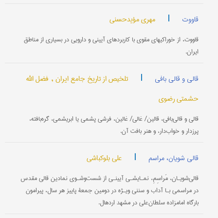
|
مهری مؤیدحسنی
قاووت
قاووت، از خوراکیهای مقوی با کاربردهای آیینی و دارویی در بسیاری از مناطق
ایران.
|
تلخیص از تاریخ جامع ایران ,
فضل الله
قالی و قالی بافی
حشمتی رضوی
قالی و قالی‌بافی، قالین/ غالی/ غالین، فرشی پشمی یا ابریشمی، گره‌بافته،
پرزدار و خواب‌دار، و هنر بافت آن.
|
علی بلوکباشی
قالی شویان، مراسم
قالی‌شویـان، مَراسِمِ، نمـایشـی آیینـی از شست‌وشـوی نمادین قالی مقدس
در مراسمی بـا آداب و سننی ویـژه در دومین جمعۀ پاییز هر سال، پیرامون
بارگاه امامزاده سلطان‌علی در مشهد اردهال.