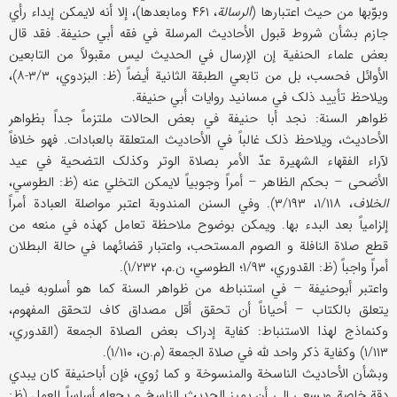
وبوّبها من حیث اعتبارها (
الرسالة
، ۴۶۱ ومابعدها)، إلا أنه لایمکن إبداء رأي
جازم بشأن شروط قبول الأحادیث المرسلة في فقه أبي حنیفة. فقد قال
بعض علماء الحنفیة إن الإرسال في الحدیث لیس مقبولاً من التابعین
الأوائل فحسب، بل من تابعي الطبقة الثانیة أیضاً (ظ: البزدوي، ۳/۳-۸)،
ویلاحظ تأیید ذلک في مسانید روایات أبي حنیفة.
ظواهر السنة: نجد أبا حنیفة في بعض الحالات ملتزماً جداً بظواهر
الأحادیث، ویلاحظ ذلک غالباً في الأحادیث المتعلقة بالعبادات. فهو خلافاً
لآراء الفقهاء الشهیرة عدّ الأمر بصلاة الوتر وکذلک التضحیة في عید
الأضحی – بحکم الظاهر – أمراً وجوبیاً لایمکن التخلي عنه (ظ: الطوسي،
الخلاف
، ۱/۱۱۸، ۳/۱۹۳). وفي السنن المندوبة اعتبر مواصلة العبادة أمراً
إلزامیاً بعد البدء بها. ویمکن بوضوح ملاحظة تعامل کهذه في منعه من
قطع صلاة النافلة و الصوم المستحب، واعتبار قضائهما في حالة البطلان
أمراً واجباً (ظ: القدوري، ۱/۹۳؛ الطوسي، ن.م، ۱/۲۳۲).
واعتبر أبوحنیفة – في استنباطه من ظواهر السنة کما هو أسلوبه فیما
یتعلق بالکتاب – أحیاناً أن تحقق أقل مصداق کاف لتحقق المفهوم،
وکنماذج لهذا الاستنباط: کفایة إدراک بعض الصلاة الجمعة (القدوري،
۱/۱۱۳) وکفایة ذکر واحد لله في صلاة الجمعة (م.ن، ۱/۱۱۰).
وبشأن الأحادیث الناسخة والمنسوخة و کما رُوي، فإن أباحنیفة کان یبدي
دقة خاصة ویسعی إلی أن یمیز الحدیث الناسخ و یجعله أساساً للعمل (ظ: