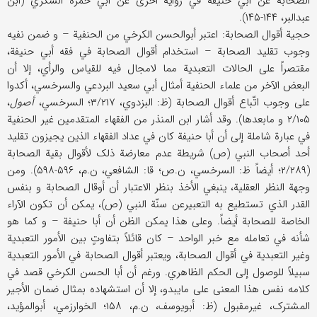
الصحابة عن أبي حنیفة في روایة أخری عن أبي حمزة السکري (ابن
عبدالبر، ۱۴۴-۱۴۵).
حجیة أقوال الصحابة: اعتبر أبوالحسن الکرخي من الحنفیة – و ضمن نفیه
وجوب تقلید الصحابة – استخدام أقوال الصحابة في فقه أبي حنیفة،
مقتصراً علی الحالات التعبدیة مما لامجال فیه للقیاس والرأي، إلا أن
البعض الآخر من علماء الحنفیة أمثال أبي سعید البردعي والسرخسي، أکدوا
علی وجوب اتّباع أقوال الصحابة (ظ: البزدوي، ۳/۲۱۷؛ السرخسي،
أصول
،
۲/۱۰۵ و مابعدها). وقد أشار ابن المنذر من الفقهاء المتقدمین غیر الحنفیة
في عبارة شاملة إلی أن أبا حنیفة کان في عداد الفقهاء الذین یجیزون تقلید
أحد أصحاب النبي (ص) شریطة عدم معارضة ذلک لأقوال بقیة الصحابة
(۲/۲۸۹؛ أیضاً ظ: السرخسي، ن.ص؛ قا: الشافعي، ن.م، ۵۹۶-۵۹۸). ومن
وجهة النظر العقلیة، ینبغي الأخذ بنظر الاعتبار أن أوقال الصحابة و بنفس
القدر الذي تستطیع به التعبیرعن سنّة النبي (ص)، یمکن أن تکون الآراء
الخاصة للصحابة أیضاً. وعلی هذا یمکن الظن أن أبا حنیفة – و کما هو
شأنه في تعامله مع خبر الواحد – کان قائلاً بتفاوتٍ بین الأمور التعبدیة
وغیر التعبدیة في أقوال الصحابة، ویعتبر أقوال الصحابة في الأمور التعبدیة
سبیلاً للوصول إلی الحکم الظاهري. ورغم أن أبا الحسن الکرخي قصد في
کلامه نفس هذا المعنی علی مایبدو، إلا أن استشهاده بمثال ضمان الأجیر
المشترک، غیرمقبول (ظ: أبویوسف، ن.م، ۱۵۸؛ الخوارزمي، أبوالمؤید،