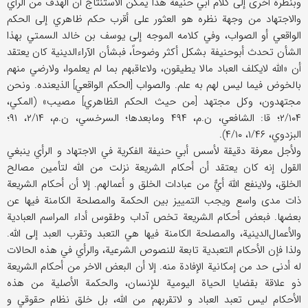
وبنظرة أخری إلی کلام أبي حنیفة هذا یمکن الاستنتاج أن الهدف من الرأي
والاجتهاد من وجهة نظره هو العثور علی أقرب حکم ظاهري إلی الحکم
الواقعي أو الصواب، وفي کلامه الموجه إلی یوسف بن خالد السمتي بهذا
الشأن تحدث أبوحنیفة بشکل أکثر وضوحاً، فبشأن الآراء‌‌الدینیة کان یعتقد
أن «الله لایکلف العباد مالا یطیقون، ولاعاقبهم بما لم یعلموا، ولارضي منهم
بالخوض فیما لیس لهم به علم. والصواب [الحکم الواقعي] الذيعنده. ونحن
مجتهدون، وکل مجتهد [من حیث الحکم الظاهري] مصیب» (المکي،
۲/۱۰۴؛ قا: الشافعي، ن.م، ۴۹۴ ومابعدها؛ السرخسي، ن.م، ۲/۱۴، ۹۱؛
البزدوي، ۱/۴۶، ۴/۱۰).
ولأجل معرفة دقیقة لأسس أبي حنیفة الفکریة في الاجتهاد و الرأي ینبغي
القول إنه کان یعتقد أن أحکام الشریعة نزلت من الله لتأمین مصالح
الخلق، ولاینفع اللهَ أيٌّ من عبادات الخلق و أعمالهم. إلا أن أحکام الشریعة
ذات مدی واسع ویجب التمییز بین الحکمة والمصلحة الکامنة فیها عن
بعضها. فبعض أحکام الشریعة تخص آداب وطقوس أداء المراسم العبادیة
والأعمال‌‌الدینیة، والمصلحة الکامنة فیها هي التعبد وتقرب العبد إلی الله.
ولذا فإن الأحکام التعبدیة تابعة للنصوص الشرعیة، والرأي في هذه الحالات
له أدنی حد من إمکانیة الإفادة منه. إلا أن البعض الاخر من أحکام الشریعة
ذو علاقة بقضایا الحیاة الیومیة للإنسان، والحکمة الأصلیة من هذه
الأحکام لیس تعبد العباد و لاتقربهم من الله، بل خلق نظام حقوقي و