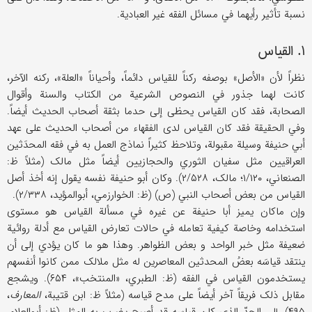
نسبة تأثیر رأیهما في مسائل الفقه غیر العبادیة.
۱. القیاس
نظراً لأن «الأصل» بوصفه رکناً للقیاس دائماً، وأحیاناً «العلة»، رکنه الآخر،
کانت لهما جذور في النصوص الشرعیة من الکتاب والسنة وأقوال
الصحابة، فقد کان القیاس یحظی إلی حدما بثقة أصحاب الحدیث أیضاً.
وفي الحقیقة فقد کان القیاس لدی الفقهاء من أصحاب الحدیث علی عهد
أبي حنیفة وسیلة مقبولة، وتلاحظ کثیراً نماذج العمل به في فقه المحدَثین
العراقیین مثل سفیان الثوري والحجازیین أیضاً مثل مالک (مثلاً ظ:
الصنعاني، ۱/۱۲۰؛ مالک، ۲/۵۲۸). وکان أبو حنیفة نفسه یقول إنه أخذ أصل
القیاس من بعض أصحاب النبي (ص) (ظ: الخوارزمي، أبوالمؤید، ۲/۳۳۸).
وإن ماکان یمیز أبا حنیفة عن غیره في مسألة القیاس هو مستوی
استخدامه وخاصة کیفیة تعامله في حالات تعارض القیاس مع أدلة روائیة
ضعیفة مثل خبر الواحد و بعض الظواهر. وهذا هو ما کان یؤدي إلی أن
ینتقد قیاسَه بعضُ المحدثین المعاصرین له مثل ملالک ممن کانوا أنفسهم
یستخدمون القیاس في الفقه (ظ: الطبري، «المنتخب»، ۶۵۴). ویشجع
مقابل ذلک فریقاً آخر أیضاً علی مدح قیاسه (مثلاً ظ: ابن قتیبة،
المعارف
،