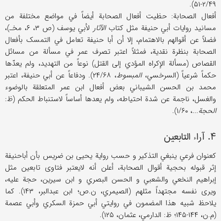
۲/۴۹-۵۱).
أفعال الصحابة: حظیت أفعال الصحابة أیضاً في مواضع مختلفة من
مسانید روایات أبي حنیفة مثل کتاب
الآثار
لأبي یوسف (ص ۳، ۶، مخـ)،
فضلاً عن أقوالهم بالاهتمام، إلا أن أبا حنیفة تعامل في التمسک بأفعال
الصحابة بنظرة نقدیة، فمثلاً اعتبر تصرف عمر في مسألة من مسائل
القصاص (مسألة الإکراه المؤدي إلی القتل) نوعاً من التهدید، ولم یعدّها
حکماً شرعیاً (السرخسي،
المبسوط
، ۲۴/۶۸). ودفاعاً عن أبي حنیفة، اعتبر
محمد بن الحسن الشیباني بعض أفعال ابن عمر المتعلقة بالوضوء
والغسل، ناجمة عن شدة احتیاطه، ولم یعدها أساساً لاستنباط الحکم (ظ:
الحجة
...، ۱/۶۰).
۴. آراء التابعین
کعنوان فرعي ینبغي التذکیر و حسب روایة یحیی بن ضریس بأن أباحنیفة
إثر قبوله بحجیة أقوال الصحابة، أعلن أنه لایعتبر فتاوی تابعین مثل
إبراهیم النخعي والشعبي و الحسن البصري و ابن سیرین، حجة علیه،
ویری نفسه مجتهداً مثلهم (الصیمري، ن.ص؛ ابن عبدالبر، ۱۴۳). کما
یلاحظ شبیه هذا المضمون في روایتي أبي حمزة السکري وأبي عصمة
(م.ن، ۱۴۴-۱۴۵؛ ظ: الدارمي، عثمان، ۱۲۵).