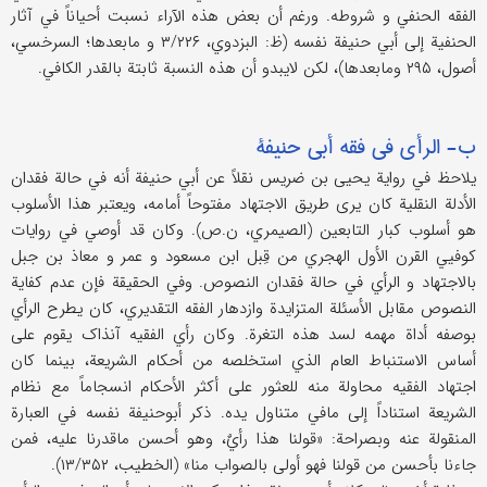
الفقه الحنفي و شروطه. ورغم أن بعض هذه الآراء نسبت أحیاناً في آثار
الحنفیة إلی أبي حنیفة نفسه (ظ: البزدوي، ۳/۲۲۶ و مابعدها؛ السرخسي،
أصول، ۲۹۵ ومابعدها)، لکن لایبدو أن هذه النسبة ثابتة بالقدر الکافي.
ب- الرأي في فقه أبي حنیفة
یلاحظ في روایة یحیی بن ضریس نقلاً عن أبي حنیفة أنه في حالة فقدان
الأدلة النقلیة کان یری طریق الاجتهاد مفتوحاً أمامه، ویعتبر هذا الأسلوب
هو أسلوب کبار التابعین (الصیمري، ن.ص). وکان قد أوصي في روایات
کوفیي القرن الأول الهجري من قِبل ابن مسعود و عمر و معاذ بن جبل
بالاجتهاد و الرأي في حالة فقدان النصوص. وفي الحقیقة فإن عدم کفایة
النصوص مقابل الأسئلة المتزایدة وازدهار الفقه التقدیري، کان یطرح الرأي
بوصفه أداة مهمه لسد هذه التغرة. وکان رأي الفقیه آنذاک یقوم علی
أساس الاستنباط العام الذي استخلصه من أحکام الشریعة، بینما کان
اجتهاد الفقیه محاولة منه للعثور علی أکثر الأحکام انسجاماً مع نظام
الشریعة استناداً إلی مافي متناول یده. ذکر أبوحنیفة نفسه في العبارة
المنقولة عنه وبصراحة: «قولنا هذا رأيٌ، وهو أحسن ماقدرنا علیه، فمن
جاءنا بأحسن من قولنا فهو أولی بالصواب منا» (الخطیب، ۱۳/۳۵۲).