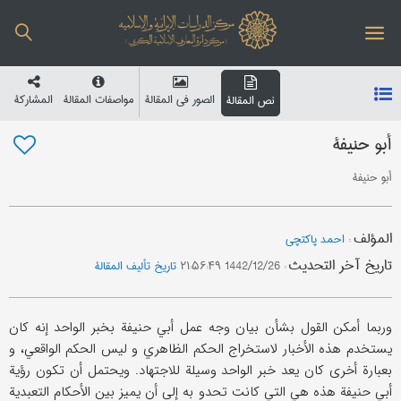
الصور في المقالة
مواصفات المقالة
المشارکة
نص المقالة
أبو حنیفة
أبو حنیفة
المؤلف
:
احمد پاکتچی
تاریخ آخر التحدیث
:
1442/12/26 ۲۱:۵۶:۴۹
تاریخ تألیف المقالة
وربما أمکن القول بشأن بیان وجه عمل أبي حنیفة بخبر الواحد إنه کان
یستخدم هذه الأخبار لاستخراج الحکم الظاهري و لیس الحکم الواقعي، و
بعبارة أخری کان یعد خبر الواحد وسیلة للاجتهاد. ویحتمل أن تکون رؤیة
أبي حنیفة هذه هي التي کانت تحدو به إلی أن یمیز بین الأحکام التعبدیة