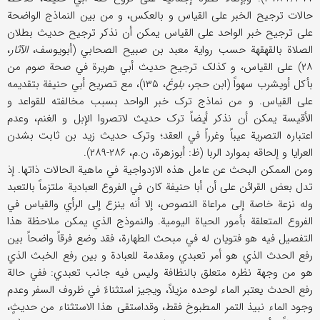
حالات ترجیح الخبر علی القیاس و بالعکس، و من بین النماذج الواضحة
علی ترجیح خبر الواحد علی القیاس یمکن أن نذکر ترجیح حدیث بطلان
الصلاة بالقهقهة حسب روایة معبد بن صبیح الصحابي (أبویوسف،
الآثار
،
۲۸) علی القیاس، و کذلک ترجیح حدیث أبي هریرة في صحة صوم من
بأکل أویشرب سهواً (ابن حجر،
بلوغ
، ۱۳۵)، مع تصریح أبي حنیفة بتقدیمه
علی القیاس. و من نماذج ترک خبر الواحد بسبب مخالفته للقواعد و
الأقیسة یمکن أن نذکر أیضاً ترک حدیث لاتصروا الإبل و الغنم، وعدم
اعتباره التصریة عیباً وغرراً في العقد؛ وترک حدیث زید بن ثابت بشدن
العرایا و إلحاقه بموارد الربا (ظ: أبوزهرة، ن.م، ۲۸۶-۲۸۹).
ومن الممکن البحث عن عامل هذه الازدواجیة في ماهیة الحالات ذاتها. إذ
تدل بعض القرائن علی أن أبا حنیفة کان في الفروع العبادیة ملتزماً بالتعبد
وله نزعة خاصة إلی مراعاة النصوص، إلا أنه ینزع إلی الرأي والقیاس في
الفروع المتعلقة بأمور الحیاة الیومیة. والنموذج الذي یمکن ملاحظة هذا
التفصیل فیه هو فتویان له في مبحث الطهارة، فقد وضع فرقاً واضحاً بین
رفع الحدث الذي هو أمر تعبدي ومقدمة للعبادة و بین رفع الخبث الذي
هو من وجهة نظره متعلق بالنظافة ولیس فیه جانب تعبدي: ففي حالة
رفع الحدث یعتبر الماء لوحده مزیلاً، ویجیز استثناءً في ظروف السفر وعدم
وجود الماء نبیذ التمر المطبوخ فقط، وقداستقی هذا الاستثناء من حدیثٍ،