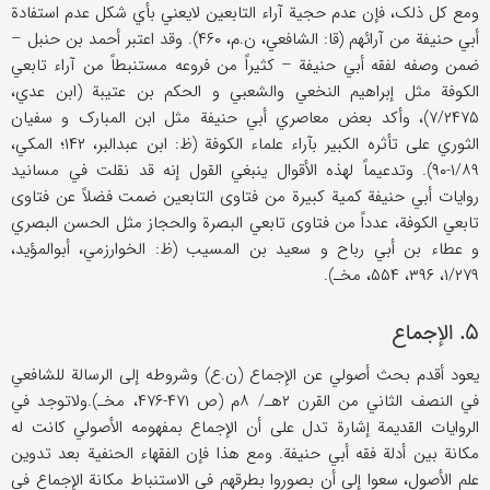
ومع کل ذلک، فإن عدم حجیة آراء التابعین لایعني بأي شکل عدم استفادة
أبي حنیفة من آرائهم (قا: الشافعي، ن.م، ۴۶۰). وقد اعتبر أحمد بن حنبل –
ضمن وصفه لفقه أبي حنیفة – کثیراً من فروعه مستنبطاً من آراء تابعي
الکوفة مثل إبراهیم النخعي والشعبي و الحکم بن عتیبة (ابن عدي،
۷/۲۴۷۵)، وأکد بعض معاصري أبي حنیفة مثل ابن المبارک و سفیان
الثوري علی تأثره الکبیر بآراء علماء الکوفة (ظ: ابن عبدالبر، ۱۴۲؛ المکي،
۱/۸۹-۹۰). وتدعیماً لهذه الأقوال ینبغي القول إنه قد نقلت في مسانید
روایات أبي حنیفة کمیة کبیرة من فتاوی التابعین ضمت فضلاً عن فتاوی
تابعي الکوفة، عدداً من فتاوی تابعي البصرة والحجاز مثل الحسن البصري
و عطاء بن أبي رباح و سعید بن المسیب (ظ: الخوارزمي، أبوالمؤید،
۱/۲۷۹، ۳۹۶، ۵۵۴، مخـ).
۵. الإجماع
یعود أقدم بحث أصولي عن الإجماع (ن.ع) وشروطه إلی الرسالة للشافعي
في النصف الثاني من القرن ۲هـ/ ۸م (ص ۴۷۱-۴۷۶، مخـ).ولاتوجد في
الروایات القدیمة إشارة تدل علی أن الإجماع بمفهومه الأصولي کانت له
مکانة بین أدلة فقه أبي حنیفة. ومع هذا فإن الفقهاء الحنفیة بعد تدوین
علم الأصول، سعوا إلی أن بصوروا بطرقهم في الاستنباط مکانة الإجماع في