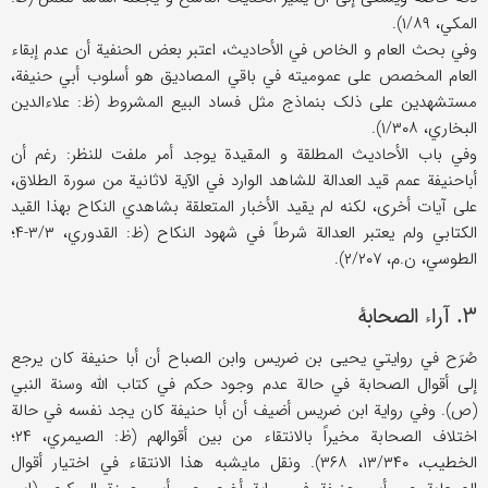
المکي، ۱/۸۹).
وفي بحث العام و الخاص في الأحادیث، اعتبر بعض الحنفیة أن عدم إبقاء
العام المخصص علی عمومیته في باقي المصادیق هو أسلوب أبي حنیفة،
مستشهدین علی ذلک بنماذج مثل فساد البیع المشروط (ظ: علاء‌الدین
البخاري، ۱/۳۰۸).
وفي باب الأحادیث المطلقة و المقیدة یوجد أمر ملفت للنظر: رغم أن
أباحنیفة عمم قید العدالة للشاهد الوارد في الآیة لاثانیة من سورة الطلاق،
علی آیات أخری، لکنه لم یقید الأخبار المتعلقة بشاهدي النکاح بهذا القید
الکتابي ولم یعتبر العدالة شرطاً في شهود النکاح (ظ: القدوري، ۳/۳-۴؛
الطوسي، ن.م، ۲/۲۰۷).
۳. آراء الصحابة
صُرَح في روایتي یحیی بن ضریس وابن الصباح أن أبا حنیفة کان یرجع
إلی أقوال الصحابة في حالة عدم وجود حکم في کتاب الله وسنة النبي
(ص). وفي روایة ابن ضریس أضیف أن أبا حنیفة کان یجد نفسه في حالة
اختلاف الصحابة مخیراً بالانتقاء من بین أقوالهم (ظ: الصیمري، ۲۴؛
الخطیب، ۱۳/۳۴۰، ۳۶۸). ونقل مایشبه هذا الانتقاء في اختیار أقوال