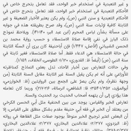
و غیر التعبدیة في استخدام خبر الواحد، فقد تعامل بتحرج خاص في
الأحکام التعبدیة في استخدام خبر الواحد، فقد تعامل بتحرج خاص في
الأحکام التعبدیة و سنن النبي (ص)، ولم یکن یعتبر الأخبار الضعیفة و غیر
الثابتة کافیة لإثبات سنة النبي (ص)، وقد صرح بطریقته هذه في جوابه
علی مسألة بشأن لباس المحرم (ابن عبد البر، ۱۴۰-۱۴۱). ویلاحظ نموذج
ذلک البارز في نفي إقامة صلاة الاستسقاء و حسب روایة محمد بن
الحسن الشیباني (
الأصل
، ۱/۴۴۷) فإن أباحنیفة کان یری أن السنّة الثابتة
في حالة الاستسقاء هي الدعاء فقط. أما صلاة الاستسقاء فغیر ثابتة في
سنة النبي (ص) (أیضاً ظ: القدوري، ۱/۱۲۰؛ الطوسی،
الخلاف
، ۱/۱۵۹).
وفي حالات التعارض بین أخبار الآحاد، تدل بعض النماذج کمناظرته
للأوزاعي علی أنه لم یکن یقبل السنة غیر الثابتة مقابل السنة الثابتة (من
وجهة نظره)، ولم یکن یصرّ علی الجمع بین الروایتین (ظ: الخوارزمي،
أبوالمؤید، ۱/۳۵۲-۳۵۴؛ قا: الشافعي،
الرسالة
، ۲۱۶-۲۱۷)؛ وربما کان تعامله
هذا یؤدي إلی أن یتهمه أصحاب الحدیث برد الحدیث والسنة.
تعارض الخبر والقیاس: یوجد من بین الحنفیة مثل أبي الحسن الکرخي
من یعتقد أن الخبر في فقه أبي حنیفة مقدم بشکل مطلق علی القیاس، إلا
أن البعض اعتبر ترجیح الخبر منوطاً بوجود صفات مثل الفقاهة في رواته
(ظ: البزدوي، ۲/۳۷۷؛ علاء‌الدین البخاري، ۲/۳۷۷؛ علاء‌الدین البخاري،
۲/۳۷۷-۳۷۸). وبإلقاء نظرة إجمالیة علی فروع فقه أبي حنیفة، تلاحظ