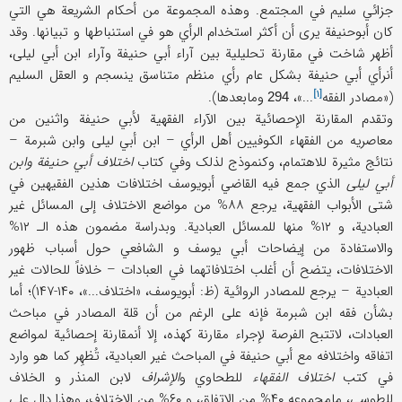
جزائي سلیم في المجتمع. وهذه المجموعة من أحکام الشریعة هي التي
کان أبوحنیفة یری أن أکثر استخدام الرأي هو في استنباطها و تبیانها. وقد
أظهر شاخت في مقارنة تحلیلیة بین آراء أبي حنیفة وآراء ابن أبي لیلی،
أنرأي أبي حنیفة بشکل عام رأي منظم متناسق ینسجم و العقل السلیم
[۱]
(«
مصادر الفقه
...»،
ومابعدها).
294
وتقدم المقارنة الإحصائیة بین الآراء الفقهیة لأبي حنیفة واثنین من
معاصریه من الفقهاء الکوفیین أهل الرأي – ابن أبي لیلی وابن شبرمة –
نتائج مثیرة للاهتمام، وکنموذج لذلک وفي کتاب
اختلاف أبي حنیفة وابن
أبي لیلی
الذي جمع فیه القاضي أبویوسف اختلافات هذین الفقیهین في
شتی الأبواب الفقهیة، یرجع ۸۸% من مواضع الاختلاف إلی المسائل غیر
العبادیة، و ۱۲% منها للمسائل العبادیة. وبدراسة مضمون هذه الـ ۱۲%
والاستفادة من إیضاحات أبي یوسف و الشافعي حول أسباب ظهور
الاختلافات، یتضح أن أغلب اختلافاتهما في العبادات – خلافاً للحالات غیر
العبادیة – یرجع للمصادر الروائیة (ظ: أبویوسف، «اختلاف...»، ۱۴۰-۱۴۷)؛ أما
بشأن فقه ابن شبرمة فإنه علی الرغم من أن قلة المصادر في مباحث
العبادات، لاتتبح الفرصة لإجراء مقارنة کهذه، إلا أنمقارنة إحصائیة لمواضع
اتفاقه واختلافه مع أبي حنیفة في المباحث غیر العبادیة، تُظهِر کما هو وارد
في کتب
اختلاف الفقهاء
للطحاوي و
الإشراف
لابن المنذر و الخلاف
للطوسي، مامجموعه ۴۰% من الاتفاق، و ۶۰% من الاختلاف، وهذا دال علی