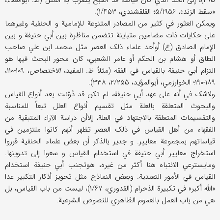
۴۹۵)، إلی الحدّ الذي کان قیاسه قد أصبح یضرب به المثل (ظ: أبوالعلاء،
«سقط الزند»، ۵/۱۹۵۶؛ القلقشندي، ۱/۴۵۳).
ویمکن العثور في کثیر من المصادر المتنوعة للإمامیة و الحنفیة وغیرهما
علی حکایات ذات مضامین متباینة تتضمن مناظرة بین أبي حنیفة و بین
الإمام الصادق (ع) أوأحد علماء ذلک العصر مثل محمد ابن علي صاحب
الطاق أو هشام بن الحکم أو عامر الشعبي، کان محور البحث فیها هو
التزام أبي حنیفة بالقیاس في الفقه (مثلاً ظ: المفید،
الاختصاص
، ۱۰۹-۱۱۰،
۱۸۹-۱۹۰؛ الخوارزمي، أبوالمؤید، ۲/۲۵۵، ۳۳۸).
ولاشک في أنه علی عهد أبي حنیفة، لم تکن قد دُوّنت بعد أنواع القیاس
والبحوث المتعلقة بالعلة مثل تقسیم أنواع العلل تبعاً للمناسبة
والتقسیمات المتعلقة بالاجتهاد في العلة، إلاأن دراسة الآراء المتبقیة من
الفقهاء من أهل القیاس في ذلک العصر تظهر أنهم کانوا ملتزمین في
قیاساتهم بمجموعة معاییر. و جدیر بالذکر أن بعض علماء الحنفیة قرروا
استخراج معاییر أبي حنیفة في استخدام القیاس و سعوا إلی تدوینها.
ومایسترعي الانتباه هنا أکثر من غیره، هوتجنب أبي حنیفة استخدام
القیاس في الأمور التعبدیة. وبعض النماذج مثل تجویز أذکار التکبیر عدا
«الله أکبر» في تکبیرة الذحرام (القدوري، ۱/۶۷)، لیست من باب القیاس، بل
هي من باب العمل بالعموم الظاهري للنصوص الشرعیة.