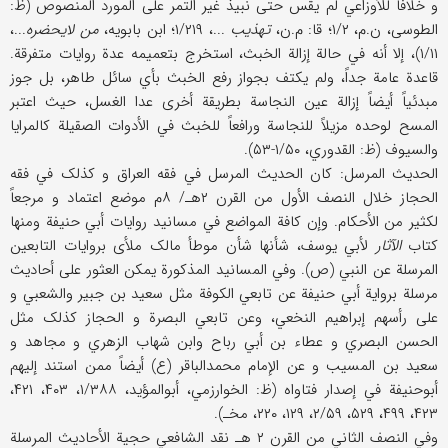
و خلافاً للأوزاعي لم یقس حتی نبیذ غیر التمر علی المورد المنصوص (ظ:
الطوسی، ن.م، ۱/۲؛ قا: م.ن،
تهذیب
...، ۱/۲۱۹؛ ابن بابویه،
من لایحضره
...،
۱/۱۱)، إلا أنه في حالة إزالة الخبث، استخرج بتعمیمه عدة روایات متفرقة.
قاعدة عامة جداً، ولم یکتف بجواز رفع الخبث بأي سائل طاهر، بل جوز
مبدئیاً أیضاً إزالة عین النجاسة بطریقة أخری عدا الغسل، حیث اعتبر
المسح لوحده مزیلاً للنجاسة ورافعاً للخبث في الأدوات الصقیلة کالمرایا
والسیوف (ظ: القدوري، ۱/۵۰-۵۳).
الحدیث المرسل: کان الحدیث المرسل في فقه العراق و کذلک في فقه
الحجاز خلال النصف الأول من القرن ۲هـ/ ۸م موضع اعتماد و مرجعاً
لکثیر من الأحکام. وإن کافة المواضع في مسانید روایات أبي حنیفة ومنها
کتاب
الآثار
لأبي یوسف، شأنها شأن موطأ مالک ملأی بروایات التابعین
المرسلة عن النبي (ص). وفي المسانید المذکورة یمکن العثور علی أحادیث
مرسلة بروایة أبي حنیفة عن تابعي الکوفة مثل سعید بن جبیر والشعبي و
علی رأسهم إبراهیم النخعي، وعن تابعي البصرة و الحجاز کذلک مثل
الحسن البصري و عطاء بن أبي رباح وابن شهاب الزهري و مجاهد و
سعید بن المسیب و عن الإمام محمدالباقر (ع) أیضاً ممن استند إلیهم
أبوحنیفة في إصدار فتاواه (ظ: الخوارزمي، أبوالمؤید، ۱/۳۸۸، ۴۰۳، ۴۲۱،
۴۲۳، ۴۹۹، ۵۲۹، ۲/۵۹، ۱۲۹، ۲۲۰، مخـ).
وفي النصف الثاني من القرن ۲ هـ نقد الشافعي حجیة الأحادیث المرسلة