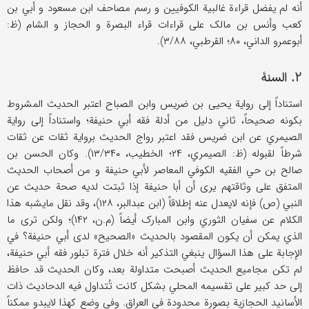
أنه لم یفضل قراءة غالبیة الکوفیین و رسم مصاحف ابن مسعود و أبي بن
کعب وأنس بن مالک علی قراءات قراء البصرة و الحجاز و الشام (ظ:
أبوعمرو الداني، ۸۰؛ القرطبي، ۳/۸۸).
۲. السنة
استناداً إلی روایة یحیی بن ضریس وابن الصباح اعتبر الحدیث المشروط
بکونه صحیحاً، ثاني دلیل من أدلة فقه أبي حنیفة؛ واستناداً إلی روایة
الصیمري عن ابن ضریس فقد اعتبر رواج الحدیث بروایة ثقات عن ثقات
شرطاً لقبوله (ظ: الصیمري، ۲۴؛ الخطیب، ۱۳/۳۴۰). وکان الحسن بن
صالح بن حي الفقیه الکوفي المعاصر لأبي حنیفة و من أصحاب الحدیث
المتفق علی وثاقتهم یری أن أبا حنیفة إذا ثبتت لدیه صحة حدیث عن
النبي (ص) فإنه لایعدل عنه إطلاقاً (ابن عبدالبر، ۱۲۸)، وقد نقل مایشبه هذا
الکلام عن سفیان الثوري وابن المبارک أیضاً (م.ن، ۱۴۲)؛ ولکن تری ما
الذي یمکن أن یکون المقصود بالحدیث «الصحیح» لدی أبي حنیفة؟ في
الإجابة علی هذا السؤال ینبغي التذکیر أنه خلال فترة تبلور فقه أبي حنیفة،
لم تکن مجامیع الحدیث أصبحت متداولة بعد، وکان الحدیث قد حافظ
إلی حد کبیر علی تقسیمه المحلي بشکل کانت تُتداول فیه الدحادیث ذات
الأسانید الحجازیة بصورة محدودة في العراق. وفي وضع کهذا لایبدو ممکناً