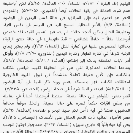
الیتیم (ظ: البقرة / ۲/۲۸۲؛ النساء/ ۴/۶؛ المائدة/ ۵/۱۰۶)، لکن أباحنیفة
عمم شرط العدالة في بقیة الحالات أیضاً (القدوري، ۴/۵۶-۵۷). والنموذج
الاخر هو تعمیم قید «إلی المرافق» في حالة غسل الیدین في الوضوء
(المائدة/ ۵/۶) بالأمر المطلق لمسح الید في التیمم في نفس الایة.
وبطبیعة الحال یمکن أننجد حالات لم یتم فیها تعمیم القید، فقد خصص
أبوحنیفة مثلاً – خلافاً للشافعي – قیدَ «الإیمان» في حالة «عتق الرقبة»
بحالتها المنصوص علیها في کفارة القتل (النساء/ ۴/۹۲)، ولم یعتبر إیمان
الرقبة شرطاً في کفارة الظهار وکفارة الیمین (القدوري، ۳/۷۰، ۴/۸)، وأوکل
أمر الآیات المتعلقة بذلک إلی إطلاقها (المائدة / ۵/۸۹؛ المجادلة/ ۵۸/۳).
وماعدا الحالات المذکورة التي هي في الحقیقة تقیید قیاسي للکتاب
بالکتاب، فإن لأبي حنیفة تعاملاً متشدداً في قبول القیود الخارجیة
لمطلقات الکتاب. فهو بتمسکه بعدم ورود ذکر للنیة في آیة الوضوء
(المائدة/ ۵/۶)، لایتعتبر النیة شرطاً في صحة الوضوء (الجصاص، ۳/۳۳۵).
قصر بعض الظواهر علی حالة معینة: استنبط أبوحنیفة أحیاناً في تعامله
مع بعض الآیات حکماً قصره علی حالة معینة، واتخذ موقفاً مخالفاً
للمشهور، فمثلاً في آیة «أُحل لکم صید البحر و طعامه» (المائدة/ ۵/۹۶)،
قصر الأحیاء المائیة ذات اللحم الحلال علی الأسماک (الجصاص، ۴/۱۴۵)،
وفي آیة «ولاجُنُباً إلا عابري سبیل» (النساء/ ۴/۴۳)، حددجواز اجتیاز الجنب
المسجدَ في حالات الاضطرار (الجصاص، ۳/۱۶۸-۱۶۹). والحالة الأخری هي