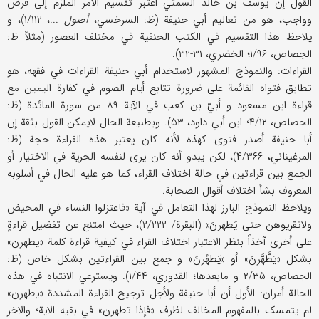
القول إن یوسف بن خالد السمتي اعتبر تقسیم الأمر الملزم إلی فرض
وواجب، هو من تعالیم أبي حنیفة (ظ: السرخسي،
أصول
...، ۱/۱۱۲)، و
یلاحظ هذا التقسیم في الکتب الحنفیة في مختلف العصور (مثلاً ظ:
الجصاص، ۱/۹۶؛ الخضري، ۳۱-۳۲).
القراءات: والنموذج المشهور لاستخدام أبي حنیفة القراءات في فقهه، هو
تطابق فتواه القائمة علی ضرورة تتابع أیام الصوم في کفارة الیمین مع
قراءة ابن مسعود و أبيّ بن کعب في الآیة ۸۹ من سورة المائدة (ظ:
الجصاص، ۴/۱۲؛ ابن أبي داود، ۵۳). وبطبیعة الحال لایمکن القول بثقة إن
أبا حنیفة أصدر فتوی کهذه لأنه کان یعتبر هذه القراءة حجة (ظ:
المرغیناني، ۴/۳۶۶)، لکن یبدو أنه کان یری لنفسه الحریة في الاختیار أو
الجمع بین قراءتین في حالة اختلاف القراء، کما هو علیه الحال في أسلوبه
المعروف بشأ اختلاف أقوال الصحابة.
ویلاحظ النموذج البارز لهذا التعامل في آیة «فاعتزلوا النساء في المحیض
ولاتقریوهن حتی یَطهرنَ» (البقرة/ ۲/۲۲۲)، حیث امتنع عن تفضیل قراءةٍ
علی أخری آخذاً بنظر الاعتبار اختلاف القراء في کیفیة قراءة کلمة «یطهرن»
بشکل «یَطَّهَّرنَ» أو «یَطهُرنَ» و جمع بین القراءتین بشکل خاص (ظ:
الجصاص، ۲/۳۵ و مابعدها؛ القدوري، ۱/۴۴). ویسترعي الانتباه في هذه
الحالة أمران: الأول أن أبا حنیفة ولأجل ترجیح القراءة المشددة «یطهرن»
لم یتمسک بالمفهوم المخالف لظرف «فإذا تطهرن» في بقیه الایة؛ والاخر