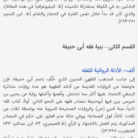
البادئین به في الکوفة بمشارکة تلامیذه (ظ: الببلیوغرافیاً في هذه المقالة)،
والذي کان قد بدأ خلال نفس الفترة في الحجاز والشام (ظ: ابن الندیم،
۲۸۱-۲۸۴).
القسم الثاني – بنیة فقه أبي حنیفة
ألف- الأدلة الروائیة للفقه
إلی جانب المذهب الفقهي المدون الذي خُلّف باسم أبي حنیفة، فإن
ماوصلنا من الروایات القدیمة عن أدلته الفقهیة هو عدة روایات متناثرة
لاینبغي الاعتماد علیها أکثر مما تحتمل. وأهمها وأکملها روایة عن یحیی بن
ضریس بین فیها أبوحنیفة مصادر فقهه علی النحو التالي: أولاً، کتاب الله؛
ثانیاً، سنة النبي (ص) والروایات الصحیحة المرویة عنه بواسطة ثقات عن
ثقات؛ ثالثاً، قول الصحابة؛ ووفي حالة عدم العثور علی حکم في المصادر
المذکورة، یتم العمل بالاجتهاد و الرأي (ظ:الصیمري، ۲۴؛ ابن عبدالبر، ۱۴۳؛
الخطیب، ۱۳/۳۶۸).