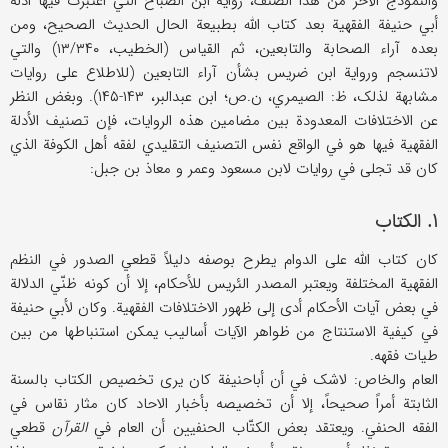
والنموذج الآخر من هذا الصنف، روایة ابن الصباح التي اعتُبرت فیها أدلة
أبي حنیفة الفقهیة بعد کتاب الله بطبیعة الحال الحدیث الصحیح، ومن
بعده آراء الصحابة والتابعین، ثم القیاس (الخطیب، ۱۳/۳۴۰) والتي
لاتنسجم وروایة ابن ضریس بشأن آراء التابعین (للاطلاع علی روایات
مشابهة لذلک، ظ: الصیمري، ن.ص؛ ابن عبدالبر، ۱۴۳-۱۴۵). وبغض النظر
عن الاختلافات المعدودة بین مضامین هذه الروایات، فإن تصنیف الأدلة
الفقهیة فیها هو في الواقع نفس التصنیف التقلیدي لفقه أهل الکوفة الذي
کان قد تجلی في روایات لابن مسعود وعمر و معاذ بن جبل:
۱. الکتاب
کان کتاب الله علی الدوام یطرح بوصفه دلیلاً قطعي الصدور في النظم
الفقهیة المختلفة ویعتبر المصدر الئریس للأحکام، إلا أن کونه ظنّي الدلالة
في بعض آیات الأحکام أدی إلی ظهور الاختلافات الفقهیة. وکان لأبي حنیفة
في کیفیة الاستنتاج من ظواهر الآیات أسالیب یمکن استنباطها من بین
طیات فقهه.
العام والخاص: لاشک في أن أباحنیفة کان یری تخصیص الکتاب بالسنة
الثابتة أمراً صحیحاً، إلا أن تخصیصه بأخبار الاحاد کان مثار نقاس في
الفقه الحنفي. ویعتقد بعض الکتّاب الحنفیین أن العام في
القرآن
قطعي