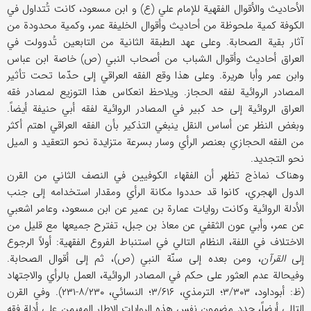
الأحادیث والأقوال الفقهیة للإمام علي (ع) و ابن مسعود، کانت تُتداول في
الکوفة کمیة ملحوظة من أحادیث وأقوال الخلیفة عمر، وکمیة محدودة من
آثار بقیة الصحابة. وعلی عهد الطبقة الثانیة من التابعین تُدوولت في
العراق أحادیث وأقوال الشباب من أصحاب النبي (ص) خاصة ابن عباس
وابن عمر وأبا هریرة. وعلی هذا وقع الفقه العراقي إلی حدّما تحت تأثیر
المصادر الروائیة لفقه الحجاز. ویلاحظ انعکاس هذا التوزیع لمصادر فقه
العراق الروائیة إلی حد کبیر في المصادر الروائیة لفقه أبي حنیفة أیضاً.
وبغض النظر عن أساس النقل ینبغي التذکیر بأن الفقه العراقي اهتم أکثر
من الفقه الحجازي بعنصر الرأي وسار بسرعة متزایدة نحو التعقید و المیل
نحو التجدید.
وهناک نماذج تظهر أن الفقهاء الکوفیین في النصف الثاني من القرن
الدول الهجري، کانوا قد حددوا مکانة الرأي ومقدار استخدامه إلی جنب
الأدلة الروائیة وکانت روایات عمارة بن عمیر عن ابن مسعود، وعامر اشعبي
عن عمر، وأبي عون الثقفي عن معاذ بن جبل، تفترح جمیعها مع قلیل من
الاختلاف في اللفة، النظام التالي في استنباط الفروع الفقهیة: أولاً الرجوع
إلی
القرآن
، ومن بعده إلی سنّة النبي (ص)، ثم إلی أقوال الصحابة.
وفيحالة عدم العثور علی حکم في المصادر الروائیة، العمل بالرأي والاجتهاد
(ظ: أبوداود، ۳/۳۰۳؛ الترمذي، ۳/۶۱۶؛ النسائي، ۸/۲۳۰-۲۳۱). وفي القرن
التالي أیضاً، حدد مضمون نفس هذه الروایات الإطار المهیمن علی أدلة فقه