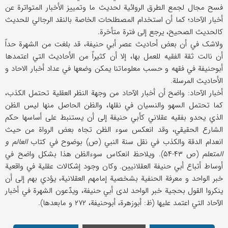
فسح مجال لجمع الطرق الروائیة لحدیث ما وتمییز الأخبار المتواترة عن
أخبار الآحاد؛ کما أن استخدام المصطلحات الخاصة بالنقد الرجالي للحدیث
کالحدیث الصحیح، یرجع إلی فترة متأخرة.
ولاشک في أن بعض أحادیث عصر أبي حنیفة، قد بلغت من الشهرة حداً
أن نالت ثقة الفقیه للعمل بها، إلا أن کثیراً من الأحادیث التي اعتمدها
أبوحنیفة في فقهه و حسب معلوماتنا یمکن وضعها في عداد أخبار الاحاد و
الأحادیث المرسلة.
أخبار الآحاد: واضح أن أخبار الآحاد من وجهة النظر العقلیة تحتمل الکذب،
کما تحتمل السهو والنسیان في نقلها، والظن الحاصل منها لیس الظن
الذي یحدو بفقیه عقلاني کأبي حنیفة إلی أن یستنبط علی أساسها حکم
الشارع الحقیقي، وقد انعکس سوء الظن تجاه بعض الرواة من حیث
انعدام الدقة والکذب في نقل سنة النبي (ص) بوضوح في کتاب
العالم و
المتعلم
(ص ۴۳-۵۴). ویلاحظ انعکاس سوءالظن هذا بشکل واضح في
أوساط أتباع أبي حنیفة العقلانیین. وکان وجود إشکالات عقلیة في واقعیة
خبر الواحد و معرفة الحنفیة بشخصیة إمامهم العقلانیة، یؤدي بهم إلی أن
ینکروا القول بحجیة خبر الواحد لدی أبي حنیفة، ویدّعون الشهرة في أخبار
الآحاد التي اعتمد علیها (ظ: أبوزهرة، أبوحنیفة، ۲۷۲ و مابعدها).