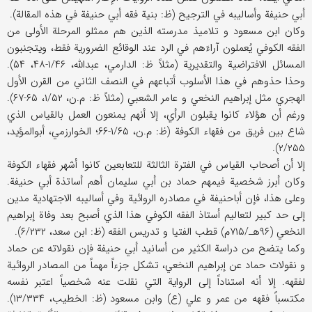
أبي حنیفة وأسالیبه في الترجیح (ظ: بنیة فقه أبي حنیفة في هذه المقالة).
وکان ابن مسعود و تلامیذ مدرسته الذین هم ممثلو المرحلة الأولی من
الفقه الکوفي یُعملون آراءَهم في الرد عند الوقائع الضروریة فقط، ویتجنبون
المسائل الافتراضیة والتقدیریة (مثلاً ظ: الدارمي، عبدالله، ۱/۴۶-۴۸، ۵۴).
وحذا حذوهم في هذا الأسلوب أتباعهم في النصف الثاني من القرن الأول
الهجري مثل إبراهیم النخعي و عامر الشعبي (مثلاً ظ: م.ن، ۱/۵۲، ۶۵-۶۷).
ورغم أن هؤلاء کانوا یقبلون الرأي، إلا أنهم یمنعون العمل بالقیاس الذي
شاع بین فریق من فقهاء الکوفة (ظ: م.ن، ۱/۶۵-۶۶؛ الخوارزمي، أبوالمؤید،
۲/۲۵۵).
إلا أن أصحاب القیاس في الفترة الثالثة للتعابعین کانوا أشهر فقهاء الکوفة
وکان أبرز شخصیة فیمهم حماد بن أبي سلیمان أهم أساتذة أبي حنیفة.
وعلی هذا، فإن أباحنیفة في مصادره الروائیة وفي أسالیبه الاجتهادیة مدین
إلی حد کبیر لتعالیم أستاذ الفقه الکوفي هذا الذي أصبح بعد وفاة إبراهیم
النخعي (۹۶هـ/۷۱۵م) قطب الفتیا و تدریس الفقه (ظ: ابن سعد، ۶/۲۳۲).
وکما یتضح من دراسة الکثیر من أسانید أبي حنیفة فإن نقولاته عن حماد
و نقولات حماد عن إبراهیم النخعي، تشکل جزءاً مهماً من المصادر الروائیة
لفقهه. إلا أنه استناداً إلی الروایة التي نقلت عنه شخصیاً اعتبر نفسه
مکتسباً فقهه من عمر و علي (ع) وابن مسعود (ظ: الخطیب، ۱۳/۳۳۴).