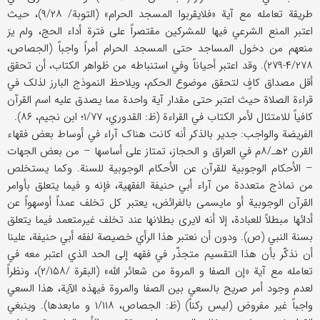
طریقة تعامله مع آیة «فلایقربوا المسجد الحرام» (التوبة/ ۹/۲۸)، حیث
اعتبر المنع الشرعي فیها للمشرکین مقتصراً علی فترة أداء الحج، ولم یرَ
منعهم من دخول المساجد حتی المسجد الحرام أمراً واجباً (الجصاص،
۴/۲۷۸-۲۷۹). وقد اعتبر أحیاناً وفي استنباطه من ظواهر الکتاب، أن تحقق
أقل مصداق کافٍ لتحقق موضوع الحکم، ویلاحظ النموذج البارز لذلک في
قراءة الصلاة حیث اعتبر حتی مقدار آیة واحدة مما یصدق علیه اسم القرآن
کافیاً للامتثال لأمر الکتاب في القراءة (ظ: القدوري، ۱/۷۷؛ ابن نجیم، ۸۶).
الفریضة والواجب: جدیر بالذکر أنه کانت هناک آراء في أوساط بعض فقهاء
القرن ۲هـ/۸م في العراق و الحجاز، تمتاز علی أساسها – من بعض الجهات
– الأحکام الوجوبیة للقرآن عن الأحکام الوجوبیة للسنة. وکما یستخلص
من نماذج متعددة من آراء أبي حنیفة الفقهیة، فإنه و فیما یتعلق بأوامر
القرآن الوجوبیة أو مایسمی بالفرائض، یعتبر کل تخلف عمداً أوسهواً عن
أدائها مبطلاً للعبادة، إلا أنه لایری بطلانها عند تخلف غیرمتعمد فیما یتعلق
بسنة النبي (ص). ودون أن نعتبر هذا الرأي خصیصة لفقه أبي حنیفة، علینا
أن نذکّر بأن هذا التقسیم متجذّر في فقهه إلی الحد الذي اعتبر معه في
تعامله مع آیة «إن الصفا و المروة من شعائر الله» (البقرة /۲/۱۵۸)، ونظراً
لعدم وجود أمر صریح بالسعي بین الصفا والمروة فيهذه الآیة، هذا السعي
واجباً غیر مفروض (لیس رکناً) (ظ: الجصاص، ۱/۱۱۸ و مابعدها). وینبغي