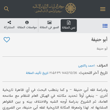
الصور في المقالة
مواصفات المقالة
المشارکة
نص المقالة
أبو حنیفة
أبو حنیفة
المؤلف
:
احمد پاکتچی
تاریخ آخر التحدیث
:
1442/12/26 ۲۱:۵۶:۴۹
تاریخ تألیف المقالة
ولدراسة فقه أبي حنیفة – و کما یتطلب البحث في أي ظاهرة تاریخیة
أخری – ینبغي أولاً تحدید مکانته في الهیکل العام للنظام مع ملامحه
العامة، ثم الشروع بدراسة أوجه الشبه والاختلاف بینه و بین الظواهر
المشابهة له. لهذا ولمعرفة المکانة التاریخیة لفقه أبي حنیفة، من الضروري