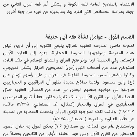
الاهتمام بالملامح العامة لفقه الکوفة و بشکل أعم فقه القرن الثاني من
جهة، ودراسة الخصائص التي انفرد بها، ومایمیزه عن غیره من جهة أخری.
القسم الأول – عوامل نشأة فقه أبي حنیفة
لمعرفة ماضي المدرسة الفقهیة للعراق، ینبغي التنویه إلی أن تاریخ تیلور
هذه المدرسة ومواجهتها للمدرسة الحجازیة، یعود إلی العقود الأولی
للإسلام. وفي الحقیقة فإنه وإثر فتح العراق و اعتناق الإسلام في تلک البلاد،
استوطن عدد من أصحاب النبي (ص) المعروفین العراق بشکل تدریجي،
وکانوا واضعي أسس المدرسة الفقهیة في العراق و علی رأسهم الإمام علي
(ع) وابن مسعود. ولدینا نماذج عدیدة تظهر أن العراقیین و الحجازیین
قدوقفوا في مواجهة بعضهم البعض في عدد من المسائل الفقهیة خلال
النصف الأول من القرن الأول، وبذلک کانوا یحققون فعلیاً تبلور المدرستین
المحلّیتین في العراق والحجاز (کمثال، ظ: الصنعاني، ۲/۲۲۵؛ مالک،
۱/۲۷-۲۸). وکانت تلک المواجهة تؤدي إلی أن یتحدث الصحابة في المدینة
عن «قُتیا العراق» وینقدوها (الصنعاني، ۱/۵۷۵).
وباستنتاج عام من
طبقات
ابن سعد (ج ۶-۷) یمکن القول إنه خلال العقود
الوسطی من القرن الأول وعلی عهد الطبقة الأولی من التابعین وفضلاً عن