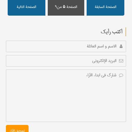
الصفحة السابقة
الصفحة
۵
من۹
الصفحة التالیة
أکتب رأیك
تسجیل الآراء