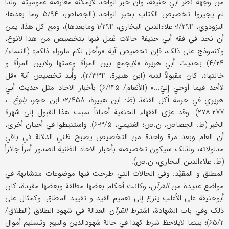
من وجهة نظر أبي حنیفة، وأن خبر الواحد لایمکنه معارضة عمومیته. ولذا
لم یجیزوا تخصیص الکتاب بخبر الواحد (الجصاص، ۵/۹۴ وما بعدها؛
البزودوي، ۱/۲۹۴؛ علاء‌الدین البخاري، ۱/۲۹۴ ومابعدها)، ومع کل هذا، یمن
أن نجد في فقه أبي حنیفة حالات عُمل فیها بتخصیص من هذا لانوع،
وکنموذج علی ذلک، فإن تخصیص آیة «وأحل لکم ماوراء ذلکم» (النساء/
۴/۲۴) بحدیث أبي هریرة «لایجمع بین المرأة وعمتها ولابین المرأة و
خالتها»، کان مقبولاً لدیه (ابن هبیرة، ۲/۳۳۴). وأُید تخصیص آیة «قل
لاأجد فیما أوحي إليّ...» (الأنعام/ ۶/۱۴۵) بأخبار الاحاد مثل حدیث أبي
هریري في حرمة أکل القنفذ (ظ: ابن هبیرة، ۲/۴۵۸؛ ابن حجر،
بلوغ
...،
۲۷۷-۲۷۸). وقد عزی الفقهاء الحنفیة أحیاناً سبب هذا القبول إلی شهرة
الخبر (ظ: الجصاص، ن.ص؛ الغنیمي، ۳/۵-۶). واستنبطوا في أحیان أخری،
أن العام وبعد مرة واحدة من التخصیص یصبح ظني الدلالة في باقي
مدلولاته، ولذلک سیکون تخصیصه بأخبار الاحاد الظنیة الصدور أمراً جائزاً
(ظ: علاء‌الدین البخاري، ن.ص).
المطلق و المقیَّد: وفي الحالات التي طرحت فیها موضوعات متشابهة في
مواضع عدیدة من
القرآن
، وکانت أحکام بعضها مطلقة وبعضها مقیدة، کان
أبوحنیفة علی الأغلب ینزع إلی تعمیم القید و تقیید المطلق. وکمثال علی
ذلک وفي باب الشهادة، اشترط
القرآن
العدالة في شهود الطلاق (الطلاق/
۶۵/۲)؛ بینما لایلاحظ شرط کهذا في حالة شهود‌‌الدین والبیع وتسلیم أموال