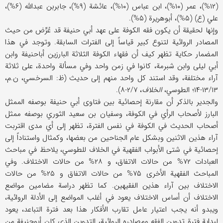
(۱۲%)، عمر (۱۰%)، ابن عباس (۱۰%)، عائشة (۹%)، جابربن عبدالله (۶%)،
علي (ع) (۵%)، أبوهریرة (۵%).
وإنها لحقیقة أن یکون فقه الکوفة علی عهد أبي حنیفة قد عُرِّض من حیث
المصادر الروائیة لتنوع کبیر قیاساً إلی الفترات السابقة. وتوجد في هذا
المضمار حکایة تظهر کیف أن فقهاء الکوفة الثلاثة البارزین أباحنیفة وابن
أبي لیلی وابن شبرمة، کانوا في زمن واحد وفي مسألة واحدة، علی ثلاثة
آراء مختلفة، وقد استند کل واحد منهم إلی حدیث (ظ: السرخسي، ن.م،
۱۳/۱۳-۱۴؛ الطوسي،
الخلاف
، ۲/۷-۸).
والجدیر بالذکر أن مقارنة إحصائیة بین فتاوی أبي حنیفة بوصفه الممثل
البارز لأصحاب الرأي في الکوفة، وسفیان بن سعید الثوري بوصفه ممثل
أصحاب الحدیث في الکوفة في نفس الفترة، تظهر إلی أي مدی اقتربت
آراء هذین الاثنین وبشکل عام الجناحین من بعضها، وکمثال واستناداً إلی
إحصائیة في شتی الأبواب الفقهیة في الخلاف للطوسي، یلاحظ في مباحث
العبادات ۷۲% من حالات الاتفاق، و ۲۸% من حالات الاختلاف. وفي
المباحث الفقهیة الأخری ۷۵% من حالات الاتفاق و ۲۵% من حالات
الاختلاف بین آراء هذین الفقیهین. کما تظهر دراسة مضامین مواضع
الاختلاف أن أساس الاختلاف یعود في أغلب المواضع إلی الأدلة الروائیة،
ویبدو أنه یجب اعتیار عامل تقارب الأفکار هذا بعد فترة التباعد، یعود
لبدایة فترة تدوین الفقه ومصادره الروائیة، التدوین الذي کان أبوحنیفة من