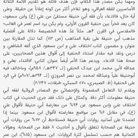
ومهما یکن مصدر هذا الکلام، فإن هدف قائله هو تقدیم الأئمة الثلاثة
الأساسیین للفقه العراقي، وهو تفاخر أکثر من کونه إعلاناً عن حقیقة. وعلی
أیة حال، فالادعاء بأن فقه أبي حنیفة مستقیً من علي (ع) وابن مسعود،
کان یعد فخراً بین حنفیة القرون الأولی، ولم یکن یرد اسم لعمر في الغالب؛
فالمقدسي في القرن ۴هـ مثلاً عَدّ هذه الخصیصة دلالة علی أفضلیة
مذهب أبي حنیفة علی بقیة المذاهب (ص ۱۱۳). کما تدل المقارنة بین
عنوان و مضمون کتاب
اختلاف علي و ابن مسعود
الذي ألفه الشافعي و
درس ونقد فیه مقدار استناد الحنفیة إلی أقوال هذین الصحابیین، علی
صحة هذا الادعاء. ویدعم هذا الأمر أیضاً عنوان کتابي:
الاقتداء بعلي
و
عبدالله لأبي محمد ابن عبدک الحنفي (تـ ۳۴۷هـ/ ۹۵۸م)، وماخالف فیه
أبوحنیفة علیاً وعبدَالله لمحمد بن نصر المروزي (تـ ۲۹۴هـ/۹۰۷م) في الرد
علی الحنفیة (ظ: الصیمري، ۱۷۰؛ السبکي،
طبقات
، ۲/۲۴۷).
ویقدم لنا التعامل المضمونة والإحصائي مع المصادر الروائیة لفقه أبي
حنیفة معلومات أکثر دقة. وکمثال علی ذلک فقد جری الحدیث في کتاب
اختلاف علي
وابن مسعود
عن ۹۴% من معارضة أبي حنیفة لأقوال علي
(ع)، في مقابل ۶% من مواضع معارضته لأقوال ابن مسعود. بینما إذا
اعتمدنا علی أسانید روایات أبي حنیفة فسنلاحظ أن ۷۲% من روایات أبي
حنیفة عن الصحابة تتعلق بأقوال و أحادیث ۸ فقط من الصحابة. وهؤلاء
الثمانیة هم حسب تسلسل کثرة الروایات: ابن مسعود (۱۵%)، ابن عمر