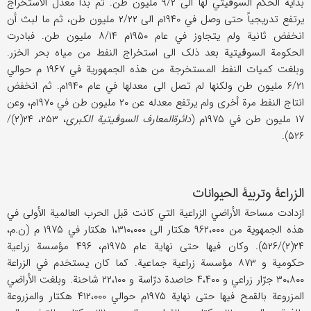
بدایة الحکم السوڤیتي لها الی ۹/۲ ملیون طن. ثم بدأ معدل الاستخراج
یرتفع تدریجیاً حتی وصل في ۱۹۴۰م الی ۲/۲۲ ملیون طن، ثم ما لبث أن
انخفض ثانیة ولم یتجاوز في عام ۱۹۵۰م ۸/۱۴ ملیون طن. فبادرت
الحکومة السوڤیتیة بعد ذلک الی استخراج النفط من میاه بحر الخزر.
وبلغت کمیات النفط المستخرجة من هذه الجمهوریة في ۱۹۶۷ م حوالي
۶/۲۱ ملیون طن ولکنها لم تصل الی معدلها في عام ۱۹۴۰م. ثم انخفض
انتاج النفط مرة أخری ولم یرتفع معدله عن ۲۰ ملیون طن في ۱۹۷۰م، وعن
۱۷ ملیون طن في ۱۹۷۵م (
دائرة‌المعارف السوڤیتیة الکبری
، ۲۵۳، ۲۴(۲)/
۵۲۶).
الزراعة وتربیة الحیوانات
ازدادت مساحة الأراضي الزراعیة التي کانت قبل الحرب العالمیة الأولی في
هذه الجمهویة من ۹۶۲،۰۰۰ هکتار الی ۱،۳۱۰،۰۰۰ هکتار في ۱۹۷۵ م (ن.م،
۲۴(۲)/۵۲۶). وکان فیها حتی نهایة عام ۱۹۷۵م، ۴۹۶ مؤسسة زراعیة
حکومیة و ۸۷۳ مؤسسة زراعیة جماعیة. کما کان یستخدم في الزراعة
۳۰،۸۰۰ جرّار زراعي و ۴،۴۰۰ حاصدة درّاسة و ۲۲،۱۰۰ شاحنة. وبلغت الأراضي
المزروعة بالقمح فیها حتی نهایة ۱۹۷۵م حوالي ۴۱۲،۰۰۰ هکتار والمزروعة