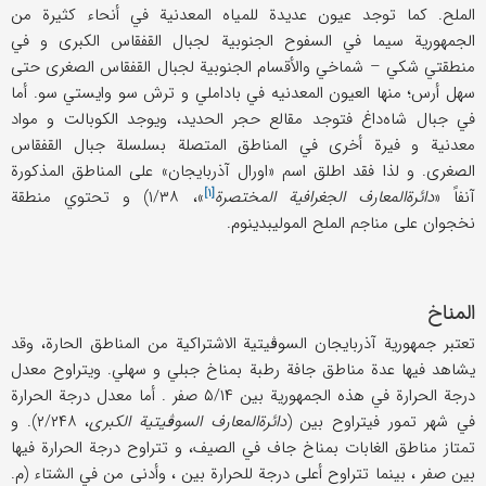
الملح. کما توجد عیون عدیدة للمیاه المعدنیة في أنحاء کثیرة من
الجمهوریة سیما في السفوح الجنوبیة لجبال القفقاس الکبری و في
منطقتي شکي – شماخي والأقسام الجنوبیة لجبال القفقاس الصغری حتی
سهل أرس؛ منها العیون المعدنیه في باداملي و ترش سو وایستي سو. أما
في جبال شاه‌داغ فتوجد مقالع حجر الحدید، ویوجد الکوبالت و مواد
معدنیة و فیرة أخری في المناطق المتصلة بسلسلة جبال القفقاس
الصغری. و لذا فقد اطلق اسم «اورال آذربایجان» علی المناطق المذکورة
[۱]
آنفاً «
دائرة‌المعارف الجغرافیة المختصرة
»، ۱/۳۸) و تحتوي منطقة
نخجوان علی مناجم الملح المولیبدینوم.
المناخ
تعتبر جمهوریة آذربایجان السوڤیتیة الاشتراکیة من المناطق الحارة، وقد
یشاهد فیها عدة مناطق جافة رطبة بمناخ جبلي و سهلي. ویتراوح معدل
درجة الحرارة في هذه الجمهوریة بین ۵/۱۴ صفر . أما معدل درجة الحرارة
في شهر تمور فیتراوح بین (
دائرة‌المعارف السوڤیتیة الکبری
، ۲/۲۴۸). و
تمتاز مناطق الغابات بمناخ جاف في الصیف، و تتراوح درجة الحرارة فیها
بین صفر ، بینما تتراوح أعلی درجة للحرارة بین ، وأدنی من في الشتاء (م.