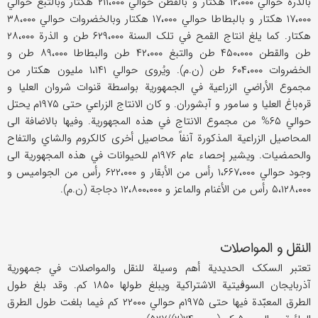
بالذرة حوالي ۱۲،۰۰۰ هکتار و بالقطن حوالي ۲۱۱،۰۰۰ هکتار وبالتبغ حوالي
۱۷،۰۰۰ هکتار و بالبطاطا حوالي ۱۷،۰۰۰ هکتار وبالخضروات حوالي ۳۸،۰۰۰
هکتار. کما یلغ انتاج القمح في تلک السنة ۶۲۹،۰۰۰ طن و الذرة ۲۸،۰۰۰
طن والقطن ۴۵۰،۰۰۰ طن والتبغ ۴۲،۰۰۰ طن والبطاطا ۸۹،۰۰۰ طن و
الخضروات ۶۰۴،۰۰۰ طن (ن.م). ویُروی حوالي ۱،۱۴۱ ملیون هکتار من
مجموع الأراضي الزراعیة في الجمهوریة بواسطة قنوات شروان العلیا و
قره‌باغ العلیا و سامور و آبشوران. و کان الانتاج الزراعي حتی ۱۹۷۵م یحتل
حوالي ۶۵% من مجموع الانتاج في هذه المجهوریة. وفیها بالاضافة الی
المحاصیل الزراعیة المذکورة آنفاً محاصیل أخری کالکروم والشاي والتفاح
والحمضیات. ویشیر إحصاء عام ۱۹۷۶م للحیوانات في هذه المجهوریة الی
وجود حوالي ۱،۶۶۷،۰۰۰ رأس من الأبقار و ۶۲۲،۰۰۰ رأس من الجوامیس و
۵،۱۲۸،۰۰۰ رأس من الأغنام والماعز و ۱۲،۸۰۰،۰۰۰ دجاجة (ن.م).
النقل و المواصلات
تعتبر السکک الحدیدیة أهم وسیلة للنقل والمواصلات في جمهوریة
آذربایجان السوڤیتیة الاشتراکیة ویبلغ طولها ۱۸۵۰ کم. وقد بلغ طول
الطرق المعبّدة فیها حتی ۱۹۷۵م حوالي ۲۲۰۰۰ کم فیما بلغت طول الطرق