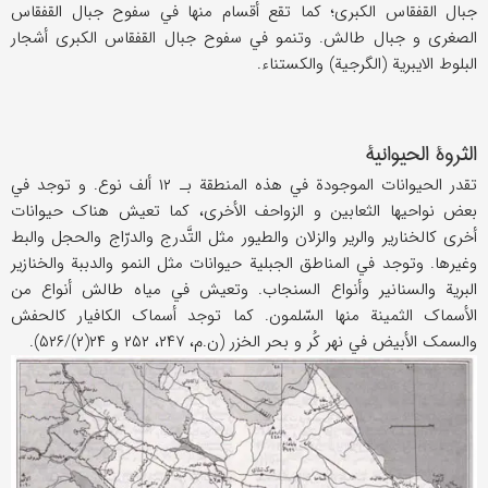
جبال القفقاس الکبری؛ کما تقع أقسام منها في سفوح جبال القفقاس
الصغری و جبال طالش. وتنمو في سفوح جبال القفقاس الکبری أشجار
البلوط الایبریة (الگرجیة) والکستناء.
الثروة الحیوانیة
تقدر الحیوانات الموجودة في هذه المنطقة بـ ۱۲ ألف نوع. و توجد في
بعض نواحیها الثعابین و الزواحف الأخری، کما تعیش هناک حیوانات
أخری کالخناریر والریر والزلان والطیور مثل التَّدرج والدرّاج والحجل والبط
وغیرها. وتوجد في المناطق الجبلیة حیوانات مثل النمو والدببة والخنازیر
البریة والسنانیر وأنواع السنجاب. وتعیش ‌في میاه طالش أنواع من
الأسماک الثمینة منها السّلمون. کما توجد أسماک الکافیار کالحفش
والسمک الأبیض في نهر کُر و بحر الخزر (ن.م، ۲۴۷، ۲۵۲ و ۲۴(۲)/۵۲۶).