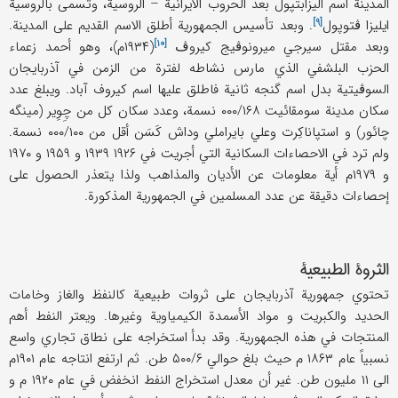
المدینة اسم الیزابتپول بعد الحروب الایرانیة – الروسیة، وتسمی بالروسیة
[۹]
ایلیزا
ڤتوپول
. وبعد تأسیس الجمهوریة أطلق الاسم القدیم علی المدینة.
[۱۰]
وبعد مقتل سیرجي میرونوڤیج
کیروڤ
(۱۹۳۴م)، وهو أحمد زعماء
الحزب البلشفي الذي مارس نشاطه لفترة من الزمن في آذربایجان
السوڤیتیة بدل اسم گنجه ثانیة فاطلق علیها اسم کیروف آباد. ویبلغ عدد
سکان مدینة سومقائیت ۰۰۰/۱۶۸ نسمة، وعدد سکان کل من چِوِیر (مینگه
چائور) و استپاناکِرت وعلي بایراملي وداش کَسَن أقل من ۰۰۰/۱۰۰ نسمة.
ولم ترد في الاحصاءات السکانیة التي أجریت في ۱۹۲۶ ۱۹۳۹ و ۱۹۵۹ و ۱۹۷۰
و ۱۹۷۹م أیة معلومات عن الأدیان والمذاهب ولذا یتعذر الحصول علی
إحصاءات دقیقة عن عدد المسلمین في الجمهوریة المذکورة.
الثروة الطبیعیة
تحتوي جمهوریة آذربایجان علی ثروات طبیعیة کالنفظ والغاز وخامات
الحدید والکبریت و مواد الأسمدة الکیمیاویة وغیرها. ویعتر النفط أهم
المنتجات في هذه الجمهوریة. وقد بدأ استخراجه علی نطاق تجاري واسع
نسبیاً عام ۱۸۶۳ م حیث بلغ حوالي ۵۰۰/۶ طن. ثم ارتفع انتاجه عام ۱۹۰۱م
الی ۱۱ ملیون طن. غیر أن معدل استخراج النفط انخفض في عام ۱۹۲۰ م و