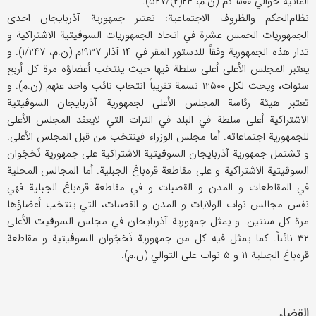
المائیة حوالي ۵۰۰ کم (ن.م، ۲۴(۲)/۵۲۷).
نظام‌الحکم والظروف الاجتماعیة: تعتبر جمهوریة آذربایجان احدی
الجمهوریات الخمس عشرة في اتحاد الجمهوریات السوڤیتیة الاشتراکیة و
تدار هذه الجمهوریة وفقاً للدستور المقر في ۱۴ آذار ۱۹۳۷م (ن.م، ۱/۲۴۷). و
یعتبر المجلس الأعلی أعلی سلطة فیها حیث ینتخب أعضاؤه مرة کل أربع
سنوات، ویحث لکل ۱۲۵۰۰ نسمة تقریباً انتخاب نائب واحد عنهم (ن.م). و
تعتبر هیئة رئاسة المجلس الأعلی لجمهوریة آذربایجان السوڤیتیة
الاشتراکیة أعلی سلطة في البلد في الترات التي لایعقد المجلس الأعلی
للجمهوریة اجتماعاته. أما مجلس الوزراء فینتخب من قبل المجلس الأعلی.
و تشتمل جمهوریة آذربایجان السوڤیتیة الاشتراکیة علی جمهوریة نَخجَوان
السوڤیتیة الاشتراکیة و علی مقاطعة قره‌باغ الجبلیة. أما المجالس المحلیة
في المقاطعات و المدن و القصبات و في مقاطعة قره‌باغ الجبلیة فهي
نفس مجالس نواب الولایات و المدن و القصبات، التي ینتخب أعضاؤها
مرة کل سنتین. و یمثل جمهوریة آذربایجان في مجلس السوڤیت الأعلی
۳۲ نائباً. کما یمثل فیه کل من جمهوریة نَخجَوان السوڤیتیة و مقاطعة
قره‌باغ الجبلیة ۱۱ و ۵ نواب علی التوالي (ن.م).
القضاء