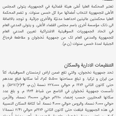
تعتبر المحکمة العلیا أعلی هیئة قضائیة في الجمهوریة، یتولی المجلس
الأعلی للجمهوریة انتخاب أعضائها مرة کل خمس سنوات. و تضم المحکمة
العلیا محکمتین عالیتین احداهما مدنیّة والأخری جزائیة. و توجد بالاضافة
الی ذلک مؤسسة أخری باسم مجلس القضاء الأعلی. و یتولی المدعي العام
في اتحاد الجمهوریات السوڤیتیة الاشتراکیة تعیین المدعي العام
للجمهوریة والمدعي العام لک من جمهوریة نَخجَوان و مقاطعة قره‌باغ
الجبلیة لمدة خمس سنوات (ن.م).
التنظیمات الاداریة والسکان
تحد جمهوریة نخجوان، والتي تقع ضمن اراض ارمنستان السوڤیتیة، کلاً
من ایران و ترکیا. و تبلغ مساحتها ۵،۵۰۰ کم۲، أما سکانها فبلغ عددهم
حتی کانون الثاني ۱۹۷۶ م حوالي ۲۲۷،۰۰۰ نسمة (ن.م، ۲۴(۲)/۵۲۷). و
تأسست جمهوریة نَخجَوان في التاسع من شباط ۱۹۲۴ م. و بلغ عدد
سکانها المحلیین حسب إحصاء ۱۹۷۰م حوالي ۱۹۰،۰۰۰ نسمة، والأرمن
حوالي ۶،۰۰۰ نسمة، والروس حوالي ۴،۰۰۰ نسمة. أما کثافة السکان النسبیة
في هذه الجمهوریة فبلغت حتی کانون الثاني ۱۹۷۶م حوالي ۲/۴۱ نسمة/۱