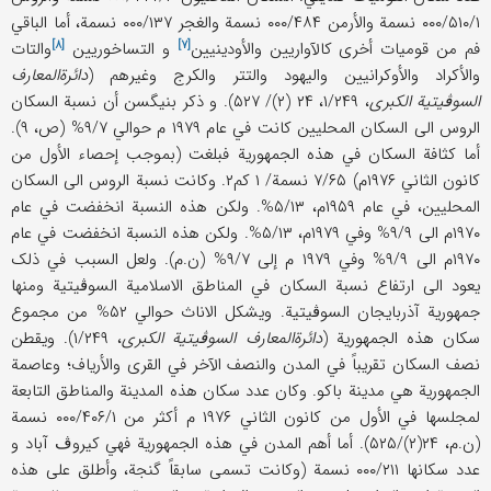
۰۰۰/۵۱۰/۱ نسمة والأرمن ۰۰۰/۴۸۴ نسمة والغجر ۰۰۰/۱۳۷ نسمة، أما الباقي
[۸]
[۷]
فم من قومیات أخری کالآواریین
والأودینیین
و
التساخوریین
والتات
والأکراد والأوکرانیین والیهود والتتر والکرج وغیرهم (
دائرة‌المعارف
السوڤیتیة الکبری
، ۱/۲۴۹، ۲۴ (۲)/ ۵۲۷). و ذکر بنیگسن أن نسبة السکان
الروس الی السکان المحلیین کانت في عام ۱۹۷۹ م حوالي ۹/۷% (ص، ۹).
أما کثافة السکان في هذه الجمهوریة فبلغت (بموجب إحصاء الأول من
کانون الثاني ۱۹۷۶م) ۷/۶۵ نسمة/ ۱ کم۲. وکانت نسبة الروس الی السکان
المحلیین، في عام ۱۹۵۹م، ۵/۱۳%. ولکن هذه النسبة انخفضت في عام
۱۹۷۰م الی ۹/۹% وفي ۱۹۷۹م، ۵/۱۳%. ولکن هذه النسبة انخفضت في عام
۱۹۷۰م الی ۹/۹% وفي ۱۹۷۹ م إلی ۹/۷% (ن.م). ولعل السبب في ذلک
یعود الی ارتفاع نسبة السکان في المناطق الاسلامیة السوڤیتیة ومنها
جمهوریة آذربایجان السوڤیتیة. ویشکل الاناث حوالي ۵۲% من مجموع
سکان هذه الجمهوریة (
دائرة‌المعارف السوڤیتیة الکبری
، ۱/۲۴۹). ویقطن
نصف السکان تقریباً في المدن والنصف الآخر في القری والأریاف؛ وعاصمة
الجمهوریة هي مدینة باکو. وکان عدد سکان هذه المدینة والمناطق التابعة
لمجلسها ‌في الأول من کانون الثاني ۱۹۷۶ م أکثر من ۰۰۰/۴۰۶/۱ نسمة
(ن.م، ۲۴(۲)/۵۲۵). أما أهم المدن في هذه الجمهوریة فهي کیروڤ آباد و
عدد سکانها ۰۰۰/۲۱۱ نسمة (وکانت تسمی سابقاً گنجة، وأطلق علی هذه