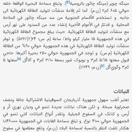
[۴]
مینگه چویر (مینگه چائور
بالروسیة
). وتبلغ مساحة البحیرة الواقعة خلفه
حوالي ۶۰۵ کم۲ (ن.م). کما ثم إقامة منشآت لتولید الطاقة الکهربائیة الی
جانبه. و تستخدم الأقسام الجنوبیة من سد مینگه چائور في الملاحة
المحلیة. و قدتمّ في الأعوام الأخیرة إنشاء عدد من السدود علی نهر أرس
مع منشآت لتولید الطاقة الکهربائیة. حیث یبلغ مجموع الطاقة الکهربائیة
في هذه الجمهوریة ۱۵ ملیار کیلو واط/ ساعة (م. س؛ ۲۴(۲)/۵۲۶). و توفر
منشآت تولید الطاقة الکهربائیة في هذه الجمهوریة حوالي ۹۰% من الطاقة
الکهربائیة (م.س). و توجد في الجمهوریة حوالي ۲۵۰ بحیرة أکبرها: حاجي
[۵]
قبول سعتها ۵/۱۵ کم۳ و بویوک شور بسعة ۳/۱۰ کم۳ و
آلاگُل
سعتها ۵
[۶]
کم۳
وگوي‌گُل
(ن.م، ۱/۲۴۹).
النباتات
تعتبر أغلب سهول جمهوریة آذربایجان السوڤیتیة الاشتراکیة جافة ونصف
صحراویة سبخة. و لکن هناک نباتات عدیدة تنمو في ودیان نهري کُر و
أرس و کذلک في السفوح الجبلیة. وتقدر أنواع النباتات التي تنمو في
الجمهوریة حوالي ۴۱۰۰ نوع. و تبلغ مساحة الغابات في الجمهوریة ۱،۱۴۶،۰۰۰
هکتار تلفت النظر بالنسبة لمساحة البلاد (ن.م)، وتقع معظمها في سفوح