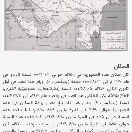
السکان
کان سکان هذه الجمهوریة في ۱۹۵۹م حوالي ۰۰۰/۹۴۰/۲ نسمة ازدادوا في
عام ۱۹۷۰ م الی ۰۰۰/۳۸۰/۴ نسمة (بنیگسن، ۶). وبلغ هذا العدد في أول
کانون الثاني ۱۹۷۶م ۰۰۰/۶۸۹/۵ نسمة (
دائرة‌المعارف السوڤیتیة الکبری
،
۲۴(۲)/۵۲۵)، لکن انخفض هذا العدد في إحصاء عام ۱۹۷۹م الی ۰۰۰/۴۷۷/۵
نسمة (بنیگسن، ۶). وعلی هذا فقد بلغ معدل زیادة السکان في هذه
الجمهوریة حوالي ۴۹% في الفترة مابین ۱۹۵۹ ۱۹۷۰م؛ کما بلغت هذه
النسبة حوالي ۲۵% في الفترة مابین ۱۹۷۰ ۱۹۷۹م؛ کما بلغت هذه النسبة
حوالي ۲۵% في الفترة مابین ۱۹۷۰ ۱۹۷۹م. و بموجب إحصاء ۱۹۷۰م کان
عدد سکان القومیات کمایلي: السکان المحلیون ۰۰۰/۷۷۷/۳ نسمة والروس