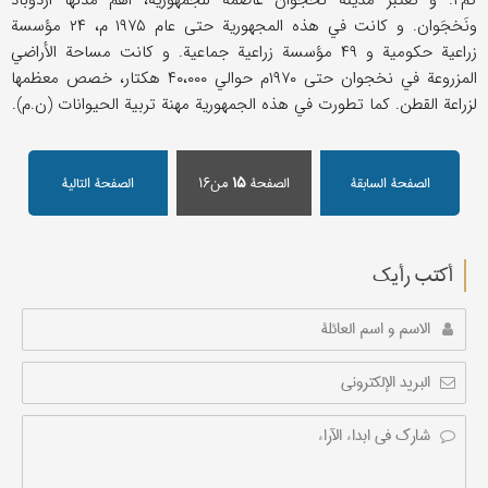
کم۲. و تعتبر مدینة نخجوان عاصمة للجمهوریة، أهم مدنها أُردوباد
ونَخجَوان. و کانت في هذه المجهوریة حتی عام ۱۹۷۵ م، ۲۴ مؤسسة
زراعیة حکومیة و ۴۹ مؤسسة زراعیة جماعیة. و کانت مساحة الأراضي
المزروعة في نخجوان حتی ۱۹۷۰م حوالي ۴۰،۰۰۰ هکتار، خصص معظمها
لزراعة القطن. کما تطورت في هذه الجمهوریة مهنة تربیة الحیوانات (ن.م).
الصفحة السابقة
الصفحة
۱۵
من۱۶
الصفحة التالیة
أکتب رأیك