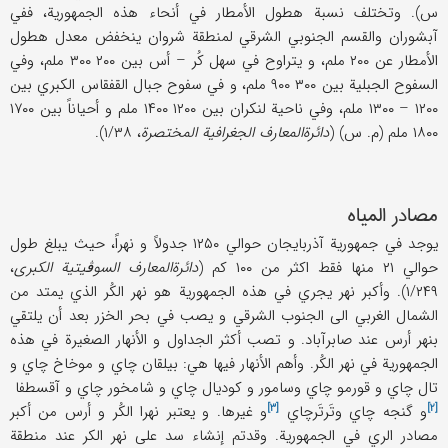
س). وتختلف نسبة هطول الأمطار في أنحاء هذه الجمهوریة، ففي
آبشوران والقسم الجنوبي الشرقي لمنطقة شروان ینخفض معدل هطول
الأمطار عن ۲۰۰ ملم، و یتراوح في سهل کُر – أس بین ۲۰۰ ۳۰۰ ملم، وفي
السفوح الجبلیة بین ۳۰۰ ۹۰۰ ملم، و في سفوح جبال القفقاس الکبري بین
۱۲۰۰ – ۱۳۰۰ ملم، وفي ناحیة لنکران بین ۱۲۰۰ ۱۴۰۰ ملم و أحیاناً بین ۱۷۰۰
۱۸۰۰ ملم (م. س) (
دائرة‌المعارف الجغرافیة المختصرة
، ۱/۳۸).
مصادر المیاه
یوجد في جمهوریة آذربایجان حوالي ۱۲۵۰ جدولاً و نهراً، حیث یبلغ طول
حوالي ۲۱ منها فقط اکثر من ۱۰۰ کم (
دائرة‌المعارف السوڤیتیة الکبری
،
۱/۲۴۹). وأکبر نهر یجري في هذه الجمهوریة هو نهر الکُر الذي یمتد من
الشمال الغربي الی الجنوب الشرقي و یصب في بحر الخزر بعد أن یلتقي
بنهر أرس عند صابرآباد. و تصب أکثر الجداول و الأنهار الصغیرة في هذه
الجمهوریة في نهر الکُر. وأهم الأنهار فیها هي: بیلقان چاي و موخاخ چاي و
تال چاي و قورمو چاي وسامور و کودیال چاي و شامخور چاي و
آقسطفا
[۳]
[۲]
و گنجه چاي
وتَرتَرچاي
و غیرها. و یعتبر نهرا الکُر و أرس من أکبر
مصادر الري ‌في الجمهوریة. وقدتم إنشاء سد علی نهر الکر عند منطقة