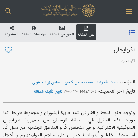
الصور في المقالة
مواصفات المقالة
المشارکة
نص المقالة
آذربایجان
آذربایجان
المؤلف
:
عنایت الله رضا
-
محمدحسن گنجي
-
عباس زریاب خویي
تاریخ آخر التحدیث
:
1442/10/3 ۱۷:۰۶:۳۰
تاریخ تألیف المقالة
وتوجد حقول للنفط و الغاز في شبه جزیرة آبشوران و مجموعة جزرها. کما
توجد هذه الحقول في المنطقة الوسطی من جمهوریة آذربایجان
السوڤیتیة الاشتراکیة، و في منخفض کُر و المناطق الجنوبیة من سهل کُر.
أما منطقتاً جُلفا و أُردوباد فتحتویان علی مناجم المولیبدینوم و أحجار