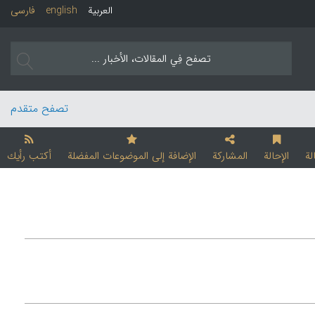
العربیة
english
فارسی
تصفح متقدم
لة
الإحالة
المشارکة
الإضافة إلی الموضوعات المفضلة
أکتب رأیك