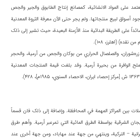
تمد علی المواد الانشائیة، کمصانع إنتاج الطابوق والجیر والجص
 أسواق لبیع منتجاتها. ولم یجر حتی الآن معرفة الثروة المعدنیة
داً علی الطریقة البدائیة منذ الأزمنة البعیدة، حیث تشیر إلی ذلک
ه‌شوران، والصلصال الحراري من بوکان والجص من أرمیة، والحجر
ملح الوافرة من بحیرة أرمیة. وقد بلغت قیمة المنتجات المعدنیة
۱۹م]، ۴۲۸).
ات بین المراکز المهمة في المحافظة. وإضافة إلی ذلک فان قسماً
 الشرقیة بواسطة الطرق المائیة التي تمرعبر أرمیة. وأهم طرق
رانیة – الترکیة، وینتهي من جهة عند مهاباد، ومن جهة أخری عند