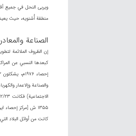
ویربی النحل في جمیع أقض
منطقة أُشنویه، حیث یعیش 
الصناعة والمعادن
إن الظروف الملائمة لتطوی
کبعدها النسبي عن المراکز
کانت من أوائل البلاد الت