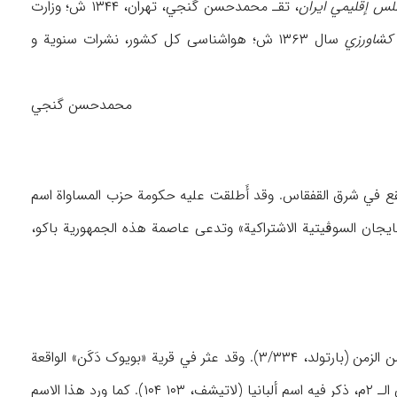
لس إقلیمي ایران
، تقـ محمدحسن گنجي، تهران، ۱۳۴۴ ش؛ وزارت
ۀ کشاورزي
سال ۱۳۶۳ ش؛ هواشناسی کل کشور، نشرات سنویة و
محمدحسن گنجي
ة آذربایجان السوڤیتیة الاشتراکیة، بلد إسلامي یقطنه الشیعة تبلغ مساحته ۸۶،۶۰۰ کم۲ یقع في شرق القفقاس. وقد أَطلقت علیه حکومة حزب المساواة اسم
 «جمهوریة آذربایجان السوڤیتیة الاشتراکیة» وتدعی عاصمة هذه الجمهوریة باکو،
لم یطلق علی هذه المنطقة حتی عام ۱۸۱۷ م اسم آذربایجان، وعرفت قدیماً باسم «ألبانیا» لفترة من الزمن (بارتولد، ۳/۳۳۴). وقد عثر في قریة «بویوک دَکَن» الواقعة
في ناحیة نوخا القفقاسیة علی لوح حجري بالخط واللغة الیونانیین القدیمین یعود تاریخه الی القرن الـ ۲م، ذکر فیه اسم ألبانیا (لاتیشف، ۱۰۳ ۱۰۴). کما ورد هذا الاسم