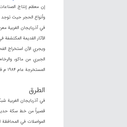
إن معظم إنتاج الصناعات ا
وأنواع الحجر حیث توجد في
في آذربایجان الغربیة معرف
الآثار القدیمة المکتشفة في المنا
ویجري الآن استخراج الفح
الجبري من ماکو، والرخام
المستخرجة عام ۱۹۸۴ م في المحافظة حوالي ۱۷۱ ملیون ریال إیراني (مرکز آمار ایران،
الطرق
في آذربایجان الغربیة شبک
قصیراً من خط سکة حدید ط
المواصلات في المحافظة ال