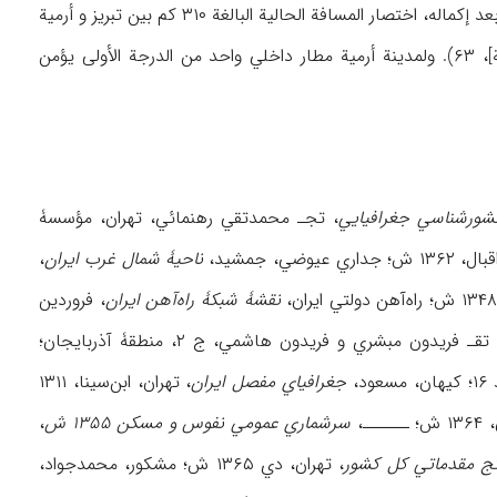
عرضه ۳۲م وارتفاعه ۴ أمتار عن سطح میاه بحیرة أرمیة في القسم الشمالي من البحیرة، حیث یتم بعد إکماله، اختصار المسافة الحالیة البالغة ۳۱۰ کم بین تبریز و أرمیة
إلی ۱۳۰ کم. (وزارت آموزش و پرورش، جغرافیاي أستان [وزارة التربیة والتعلیم، جغرافیة المحافظة]، ۶۳). ولمدینة أرمیة مطار داخلي واحد من الدرجة الأولی یؤمن
کشورشناسي جغرافیایي
، تجـ محمدتقي رهنمائي، تهران، مؤسسۀ
اري عیوضي، جمشید،
ناحیۀ شمال غرب ایران
،
نقشۀ شبکۀ راه‌آهن ایران
، فروردین
، تقـ فریدون مبشري و فریدون هاشمي، ج ۲، منطقۀ آذربایجان؛
جغرافیاي مفصل ایران
، تهران، ابن‌سینا، ۱۳۱۱
ــــ،
سرشماري عمومي نفوس و مسکن ۱۳۵۵ ش
،
ج مقدماتي کل کشور
، تهران، دي ۱۳۶۵ ش؛ مشکور، محمدجواد،