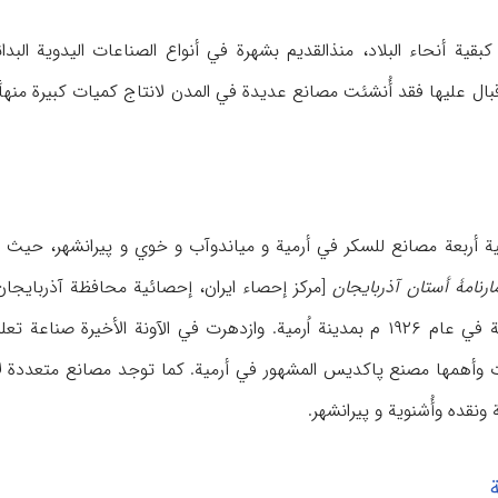
 کبقیة أنحاء البلاد، منذالقدیم بشهرة في أنواع الصناعات الیدویة البد
الاقبال علیها فقد أُنشئت مصانع عدیدة في المدن لانتاج کمیات کبیرة من
ارنامۀ أستان آذربایجان
لتعلیبه في هذه المحافظة في عام ۱۹۲۶ م بمدینة اُرمیة. وازدهرت في ال
 وأهمها مصنع پاکدیس المشهور في أرمیة. کما توجد مصانع متعددة لأن
ونقده وأُشنویة و پیرانشهر.