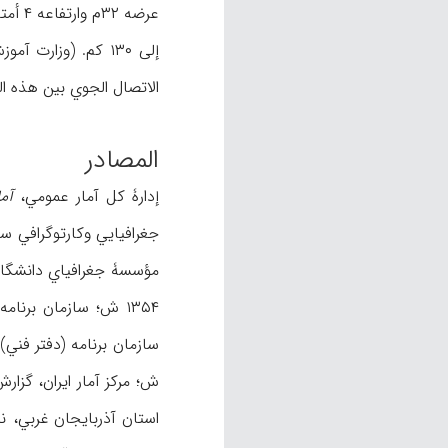
الاتصال الجوي بین هذه الم
المصادر
إدارۀ کل آمار عمومي،
آما
جغرافیایي وکارتوگرافي سحاب، ۱۳۶۳ ش؛ ایرانشهر، ب
مؤسسۀ جغرافیاي دانشگاه تهران، مهر ۳
۱۳۵۴ ش؛ سازمان برنامه، مدیریت منابع آب،
سازمان برنامه (دفتر فني)
ش؛ مرکز آمار ایران، گزارش أ
استان آذربایجان غربي، نشرة عد ۶۷