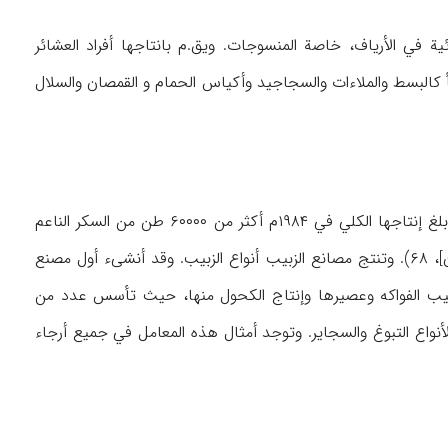
ائیة في الأریاف، خاصة المنسوجات. ویق.م بانتاجها أفراد العشائر
هأ کالبسط والملاءات والسجاجید وأکیاس الحمام و القمصان والسلال
توجد في آذربایجان الغربیة أربعة مصانع للسکر في أرمیة و میاندوآب و خوي و پیرانشهر، حیث بلغ إنتاجها الکلي ‌في ۱۹۸۴م أکثر من ۶۰۰۰۰ طن من السکر الناعم
[مرکز إحصاء ایران، إحصائیة محافظة آذربایجان]، ۶۸). وتنتج مصانع الزبیب أنواع الزبیب. وقد أنشیء أول مصنع
آونة الأخیرة صناعة تعلیب الفواکه وعصیرها وإنتاج الکحول منها، حیث تأسس عدد من
واع التبوغ والسجایر. وتوجد أمثال هذه المعامل في جمیع أرجاء