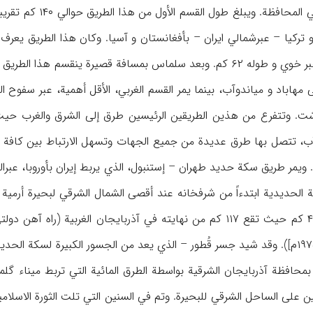
سردشت الواقعة في ج
 ترکیا – عبرشمالي ایران – بأفغانستان و آسیا. وکان هذا الطریق یعر
ت. وتتفرع من هذین الطریقین الرئیسین طرق إلی الشرق والغرب حی
وآب، تتصل بها طرق عدیدة من جمیع الجهات وتسهل الارتباط بین کافة أ
. ویمر طریق سکة حدید طهران – إستنبول، الذي یربط إیران بأوروبا، عبر
الایرانیة، خارطة شبکة… ۱۹۷۵م]). وقد شید جسر قُطور – الذي یعد من الجسور الکبیرة 