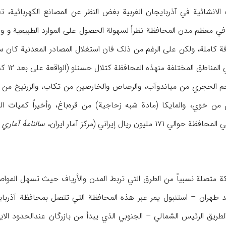
لانشائیة في آذربایجان الغربیة بغض النظر عن المصانع الکهربائیة، تع
 معظم مدن المحافظة نظراً لسهولة الحصول علی الموارد الطبیعیة و وجود
ة کاملة، ولکن علی الرغم من ذلک فان استغلال المصادر المعدنیة کان سائ
طق المختلفة منهذه المحافظة کتلال حسنلو (الواقعة علی بعد ۱۲ کم من نقده) (اهلرز، ۱۰۸).
م الحجري من میاندوآب، والرصاص والخارصین من تکاب، والزرنیخ من زر
 من خوي، والمایکا (مادة شبه زحاجیة) من قره‌باغ، وأخیراً کمیات ال
سالنامۀ آماري
۱۳۶۳ ش [مرکز إحصاء ایران، الاحصاء السنوي، ۸۵
ة متصلة نسبیاً من الطرق التي تربط المدن والأریاف حیث تسهل المواصل
هران – استنبول یمر عبر هذه المحافظة التي تتصل بمحافظة آذربایجان
طریق الرئیس الشمالي – الجنوبي الذي یبدأ من بازرگان عندالحدود الای