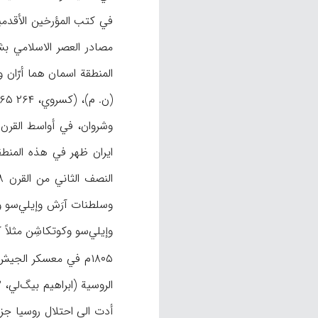
المنطقة اسمان هما أرّان و
(ن. م)، (کسروي، ۲۶۴ ۲۶۵). فقد جاء في
وإیلي‌سو وکوتکاشِن مثلاً
أدت الی احتلال روسیا جزء