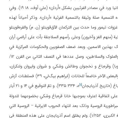
في کتب المؤرخین الأقدمین أمثال پولیبیوس واسترابون وغیرهما. ویری بعض الباحثین، أن اسم ألبانیا ورد في مصادر الفرثیین بشکل «أَردان» (علي أوف، ۱۸ ۱۹). وفي
۳/۳۳۴). ومن المحتمل جداً أن تکون لهذه التسمیة صلة وثیقة بالتسمیة الفرثیة «أردان». وذکر أحیاناً لهذه
وات تیمور وما حدث بین الترکمان الآق‌قوینلو (ن. م) والقره‌قوینلو
یة (منهم الغز وآخرون) وعلی رأسهم السلاجقة بأت علی أراضي أران
المذکور کان یعرف آنذاک بهذین الاسمین. وبعد ضعف الصفویین والحکومات المرکزیة في
ایران ظهر في هذه المنطقة التي کانت جزءاً من ایران عدد من الدویلات التي یحکمها الخانات والملوک والسلاطین، وصل عددها في النصف الثاني من القرن ۱۲/
 وقبه (قوبا = کوبا) وقره‌باغ و نخجوان وطالش وشکي و شروان وایروان ولنکران،
وسلطنات آرَش وإیلي‌سو وکازاخ وکوتکاشِن وقَبَله وشَمشادیل الصغیرة حیث کان بعضها مستقلاً، والبعض الآخر خاضعاً للخانات (ابراهیم بیگ‌لي، ۳۹) فسلطنات آرَش
اغ («
تاریخ آذربایجان
»، ۳۳۴ ۳۳۵). و تمّ التوقیع في ۱۴ و ۲۱ أیار
[۱]
 علی ساح لکورک چاژ (علی بعد ۲۰ کیلومتراً من گنجه) علی اتفاقیة اعترف بموجبها خانا قره‌باغ وشکي بخضوعهما للدولة
ضوعهما للامبراطوریة الروسیة وذلک بعد انتهاء الحروب الایرانیة – الروسیة التي
ة الکبری
، ۱/۲۵۲). ولم یطلق اسم آذربایجان علی هذه المنطقة في