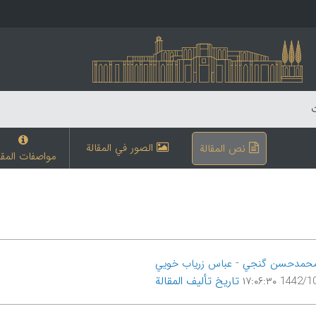
ت
الصور في المقالة
نص المقالة
مواصفات المقا
-
حمدحسن گنجي
عباس زریاب خویي
تاریخ تألیف المقالة
1442/10/3 ۱۷: