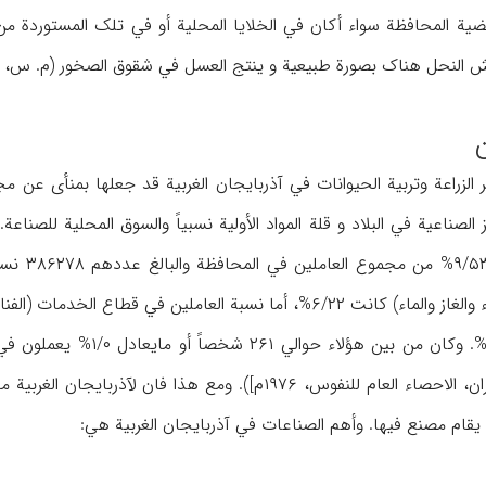
یة المحافظة سواء أکان في الخلایا المحلیة أو في تلک المستوردة من 
النحل هناک بصورة طبیعیة و ینتج العسل في شقوق الصخور (م. س، ۴۸۸).
ر الزراعة وتربیة الحیوانات في آذربایجان الغربیة قد جعلها بمنأی عن 
 الصناعیة في البلاد و قلة المواد الأولیة نسبیاً والسوق المحلیة للصنا
إحصاء ۷۶
والصناعة وإلاعمار والکهرباء والغاز والماء) کانت ۶/۲۲%، أما نسبة 
الاجتماعیة) فکانت ۲/۲۳%.
۱۳۵۵ ش [مرکز إحصاء ایران، الاحصاء العام للنفوس، ۱۹۷۶م]).
ي یقام مصنع فیها. وأهم الصناعات في آذربایجان الغربیة هي: