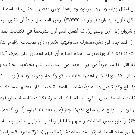
مصادر العصر الاسلامي بشکل «أرّان» و«الران» (بارتولد، 
 شروان (ظ: أران وشروان). ثم أهمل اسم أران تدریجیاً في الکتابات بعد غز
دائرةالمعارف السوڤیتیة الکبری
«أن هجمات الأقوام الترک
وشروان، ‌في أواسط القرن ۱۱/۵» (۱/۲۵۱). ویتضح من هذه العبارة أن البلد 
النصف الثاني من القرن ۱۸ الی ۱۵ دویلة کان أهمها خانات باکو وگنجة ودربند
 کانت خاضعة لخان شکي، أما الممالک الصغیرة فکانت خاضعة لخان قره‌ب
۱۸۰۵م في معسکر الجیش الروسي الواقع
الروسیة (ابراهیم بیگ‌لي، ۶۲). وأعلن بعض الخانات و منهم خانا أردوباد و نَخجَوان خ
اً من هذه المنطقة، إثر عقد معاهدة ترکمانچاي (
دائرة‌المعارف السوڤیتی