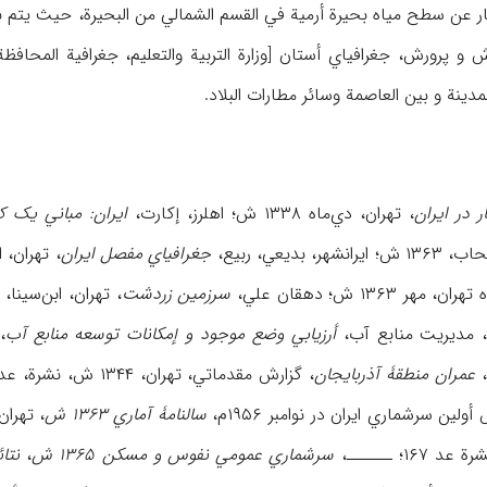
دینة و بین العاصمة وسائر مطارات البلاد.
ر در ایران
، تهران، دي‌ماه ۱۳۳۸ ش؛ اهلرز، إکارت،
ایران: مباني یک 
دیعي، ربیع،
جغرافیاي مفصل ایران
، تهران، اقبال، ۱۳۶۲ ش؛ جد
۱۳۶ ش؛ دهقان علي،
سرزمین زردشت
، تهران، ابن‌سینا، ۱۳۴۸ ش؛ راه‌آهن دولتي ایران،
أرزیابي وضع موجود و إمکانات توسعه منابع آب
،
عمران منطقۀ آذربایجان
، گزارش مقدماتي، تهران، ۱۳۴۴ ش، نشرة، عد ۱۶؛ کیهان، مسعود،
ولین سرشماري ایران در نوامبر ۱۹۵۶م،
سالنامۀ آماري ۱۳۶۳ ش
، تهران، ۱۳۶۴ ش؛ ــ
۱؛ ــــــ،
سرشماري عمومي نفوس و مسکن ۱۳۶۵ ش
،
نتائ