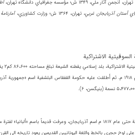
تهران، أنجمن آثار ملي، ۱۳۴۹ ش؛ مؤسسه جغرافیاي دانشگاه تهران،
أط
اي أستان آذربایجان غربي
، تهران، ۱۳۶۴ ش؛ وزارت کشاورزي،
آمارنام
 السوڤیتیة الاشتراکیة
جمهوری
«جمهوریة آذربایجان» عام ۱۹۱۸ م. ثم أَطلقت علیه حکومة القفقاس البلشفیة اسم