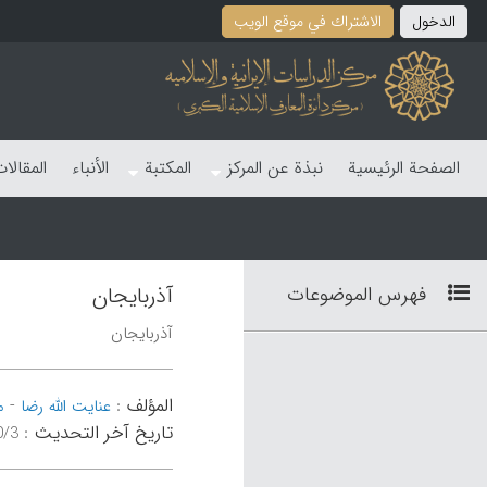
الدخول
الاشتراك في موقع الویب
الصفحة الرئیسیة
نبذة عن المرکز
المکتبة
الأنباء
المقالا
فهرس الموضوعات
آذربایجان
آذربایجان
المؤلف
-
:
عنایت الله رضا
م
تاریخ آخر التحدیث
:
۰۶:۳۰