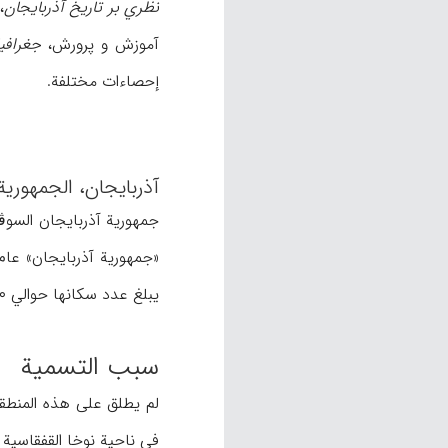
نظري بر تاریخ آذربایجان
، 
آموزش و پرورش،
جغرافی
إحصاءات مختلفة.
آذربایجان، الجمهوریة
یبلغ عدد سکانها حوالي ۵،۴۷۷،۰۰۰ نسمة (بنیگسن، ۶).
سبب التسمیة