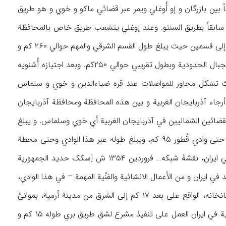
نوبي المحافظة. ویبلغ طول القسم الأول من هذا الطریق حوالي ۱۴۰ کم تقریباً بین بازرگان و إو أُوغلي ویمر عبر قضائي ماکو و خوي و هو طریق
ف سابقاً بطریق السنتو. وعند إوغلي یتشعب طریق خاص بالمحافظة
حیث یصل إلی سلماس عبر خوي و طوله ۶۲ کم. وبعد سلماس بمسافة قصیرة ینقسم هذا الطریق إلی قسمین حیث یبلغ طول القسم الشرقي والمهم حوالي ۲۶۰ کم و
ینتهي عند أرمیة ومنها إلی مهاباد و میاندوآب، بینما یمر القسم الغربي، الأقل أهمیة، عبر سفوح الجبال الحدودیة وبطول تقریبي حوالي ۲۵۰کم. وبعد اجتیازه أُشنویه
ث تشکل محاور للمواصلات عند قره ضیاءالدین و خوي و سلماس
رجاء آذربایجان الغربیة و بین هذه المحافظة ومحافظة آذربایجان
القضائین الشمالیین في آذربایجان الغربیة أي خوي وسلماس. و یبلغ
طول هذا القسم من السکة الحدیدیة ابتدءاً من شرفخانه عند أقصی الشمال الشرقي لبحیرة أرمیة حتی وادي قُطور ۹۵ کم، ویبلغ طوله عبر هذا الوادي وحتی محطة
رازي عندالحدود الترکیة ۴۵ کم حیث تقع ۱۱۷ کم من نهایته في آذربایجان الغربیة (راه آهن دولتي ایران، نقشۀ شبکه… فروردین ۱۳۵۴ ش [سکک حدید الجمهوریة
لسکة الحدید في ایران و من الأعمال الانشائیة والفنّیة المهمة – في هذا الوادي،
وتتصل آذربایجان الغربیة بمحافظة آذربایجان الشرقیة بواسطة الطرق المائیة التي تربط میناء گلمانخانه، الواقع علی بعد ۱۷ کم إلی الشرق من مدینة أرمیة، بموانئ
شرفخانه ورحمانلو الواقعتین علی الساحل الشرقي للبحیرة. وتم في السنین التي تلت الثورة الاسلامیة في ایران العمل علی تنفیذ مشرع لشق طریق بري طوله ۱۵ کم و