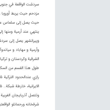
مزدحم حیث یربط أوروبا و
وپیرانشهر یصل إلی سردش
وأرمیة و مهاباد و میاند
الشرقیة وکردستان و ترکیا