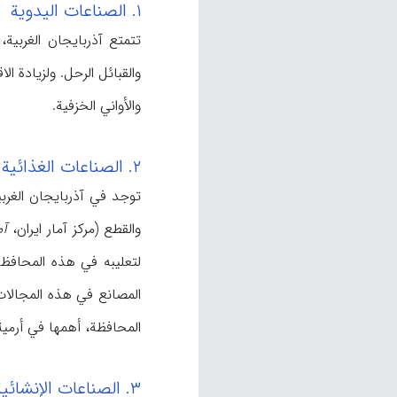
۱. الصناعات الیدویة
تتمتع آذربایجان الغربیة،
والقبائل الرحل. ولزیادة 
والأواني الخزفیة.
۲. الصناعات الغذائیة
والقطع (مرکز آمار ایران،
آم
المصانع في هذه المجالات
المحافظة، أهمها في أرمیة 
۳. الصناعات الإنشائیة