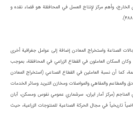
الخارج، وأهم مرکز لإِنتاج العسل في المحافظة هو قضاء نقده و
مجالات الصناعة واستخراج المعادن إضافة إلی عوامل جغرافیة أخری
عة. وکان السکان العاملون في القطاع الزراعي في المحافظة، بموجب
۱۹م، یشکلون ۹/۵۳% من مجموع العاملین في المحافظة والبالغ عددهم ۳۸۶۲۷۸ نسمة، کما أن نسبة العاملین في القطاع الصناعي (استخراج المعادن
العاملین في قطاع الخدمات (الفنادق والمطاعم والمقاهي والمواصلات ومخازن التبرید وسائر الخدمات
 وکان من بین هؤلاء حوالي ۲۶۱ شخصاً أو مایعادل ۱/۰% یعملون في المناجم (مرکز آمار ایران، سرشماري عمومي نفوس ومسکن، آبان
 ومع هذا فان لآذربایجان الغربیة ماضیاً تاریخیاً في مجال الحرکة الصناعیة للمنتوجات الزراعیة، حیث