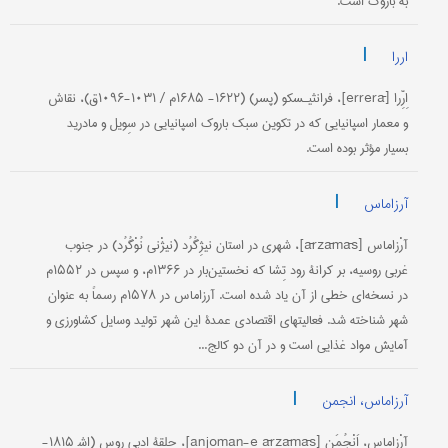
به باروک است.
|
اررا
اِرِّرا [errerā]، فرانثیـسکو (پسر) (۱۶۲۲- ۱۶۸۵م / ۱۰۳۱-۱۰۹۶ق)، نقاش
و معمار اسپانیایی که در تکوین سبک باروک اسپانیایی در سِویل و مادرید
بسیار مؤثر بوده است.
|
آرزاماس
آرْزاماس [ārzāmās]، شهری در استان نیژِگُرُد (نیژْنی نُوْگُرُد) در جنوب
غربی روسیه، بر کرانۀ رود تِشا که نخستین‌بار در ۱۳۶۶م، و سپس در ۱۵۵۲م
در نسخه‌ای خطی از آن یاد شده است. آرزاماس در ۱۵۷۸م رسماً به عنوان
شهر شناخته شد. فعالیتهای اقتصادی عمدۀ این شهر تولید وسایل کشاورزی و
آمایش مواد غذایی است و در آن دو کالج...
|
آرزاماس، انجمن
آرْزاماس، اَنْجُمَن [anjoman-e ārzāmās]، حلقۀ ادبی روس (اش‍ ۱۸۱۵-