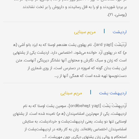
بر بردیا شوریدند و او را به قتل رسانیدند و داریوش را بر تخت نشاندند
(یوستی، ۲۱).
|
مریم سینایی
اردیشت
اَرْدْیَشْت [ard yašt]، نام پهلوی یشت هفدهم اوستا که به ایزد بانو اَشی (ه‍
م) که در پهلوی اَرْد خوانده می‌شود، اختصاص دارد. اردیشت یکی از یشتهایی
است که زبان و سبک نگارش و محتوای آنها نشانگر دیرینگی آنهاست. متن
این یشت بدان گونه که امروزه در دسترس است، از روی شماری از
دست‌نویسها تهیه شده است که همگی آنها از ر...
|
مریم سینایی
اردیبهشت یشت
اُرْدیبِهِشْتْ یَشْت [ordībehešt yašt]، سومین یشت اوستا که به نام
اردیبهشت، یکی از مهم‌‌ترین امشاسپندان (ه‍‍ م) نامیده شده است. از یشتهای
اوستایی تنها دو یشت، یعنی اردیبهشت‌یشت و خردادیشت، به ستایش
امشاسپندان اختصاص یافته‌اند. زبان به کار رفته در اردیبهشت‌یشت از
استحکام و روانی زبان یشتهای دیگری چون مهریشت، آ...