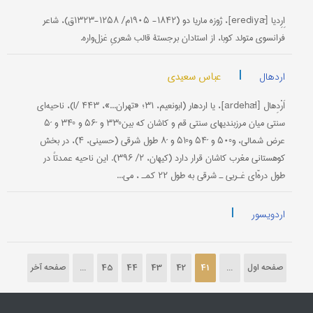
اِرِدیا [erediyā]، ژوزه ماریا دو (۱۸۴۲- ۱۹۰۵م/ ۱۲۵۸-۱۳۲۳ق)، شاعر
فرانسوی متولد کوبا، از استادان برجستۀ قالب شعریِ غزل‌واره.
|
عباس سعیدی
اردهال
اَرْدِهال [ardehāl]، یا اردهار (ابونعیم، ۳۱؛ «تهران...»، I/ ۴۴۳)، ناحیه‌ای
سنتی میان مرزبندیهای سنتی قم و کاشان که بین°۳۳ و ´۵۶ و °۳۴ و ´۵
عرض شمالی، و°۵۰ و ´۵۴ و°۵۱ و ´۸ طول شرقی (حسینی، ۴)، در بخش
کوهستانی مغرب کاشان قرار دارد (کیهان، ۲/ ۳۹۶). این ناحیه عمدتاً در
طول درهّ‌ای غـربی ـ شرقی به طول ۲۲ کمـ‍ ، می...
|
اردویسور
صفحه اول
...
41
42
43
44
45
...
صفحه آخر