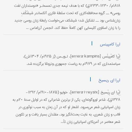
۱۸۱۸م/ ۱۲۳۰-۱۲۳۳ق) که با هدف نیمه جدی تمسخـر «دوستداران لغت
روسی» ــ گروه محافظه‌کاری که تحت سلطۀ فکری آلکساندر شیشْکُفِ
زبان‌شناس بود ــ تشکیل شد؛ شیشکف می‌خواست رابطۀ زبان روسی جدید
را با زبان اسلاوی کلیسایی کهن کاملاً حفظ کند. انجمن آرزاماس ...
|
اررا کامپینس
اِرِّرا کامْپینْس [errerā kāmpīns]، لـویـس (ز ۱۹۲۵م/ ۱۳۰۴ش)،
سیاستمداری که در ۱۹۷۹م به ریاست جمهوری ونزوئلا برگزیده شد.
|
اررا ای ریسیخ
اِرِّرا ای رِیْسیخ [errerā ī reysīx]، خولیو (۱۸۷۵-۱۹۱۰م/ ۱۲۹۲-
۱۳۲۸ق)، شاعر اوروگوئه‌ای، یکی از برترین شاعرانی که در اوایل سدۀ ۲۰م به
زبان اسپانیایی شعر می‌سرود. اشعار او که در آن زمان به سبب نوآوری در
قالب و زبان شعری، به غایت بحث‌انگیز بود، مقلدان بسیار یافت و بر تکوین
شعر معاصر در آمریکای اسپانیایی زبان تأ...