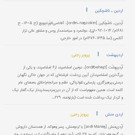
|
اردین ـ ناشچکین
اُرْدین‌ـ ناشْچُکین [ordīn-nāščokīn]، آفاناسی‌لاوْرِنتیِویچ (ح ۱۶۰۵- ح
۱۶۸۱م/ ۱۰۱۴-۱۰۹۲ق)، دولتمرد و سیاستمدار روس و مشاور عالی تزار
آلکسی (سل‍ ۱۶۴۵-۱۶۷۶م) در امور خارجی.
|
پرویز رجبی
اردیبهشت
اُرْدیبِهِشْت [ordībehešt]، دومین امشاسپند از۶ امشاسپند، و یکی از
بزرگ‌ترین امشاسپندان آیین زردشت. فرشته‌ای که در جهان خاکی نگهبان
درستی،پرهیزگاری، پارسایی،تقوا،پاکی، نظم و سرانجام‌اخلاق به‌معنای عام
کلمه است. همین مفهوم‌است که از آن در دین‌مزدیسنا،پندار نیک،گفتار نیک
و کردار نیک برداشت شده است (بارتولمه، ۲۲۹...
|
پرویز رجبی
اردی منش
اَرْدی‌مَنِش [ardī Maneš] یا اردومنش، پسر وَهوکه، از همدستان داریوش
در گروه هفت‌تنان که روز ۲۷ اکتبر (روز دهم از ماه باگَیادی) در نیسایه در ماد