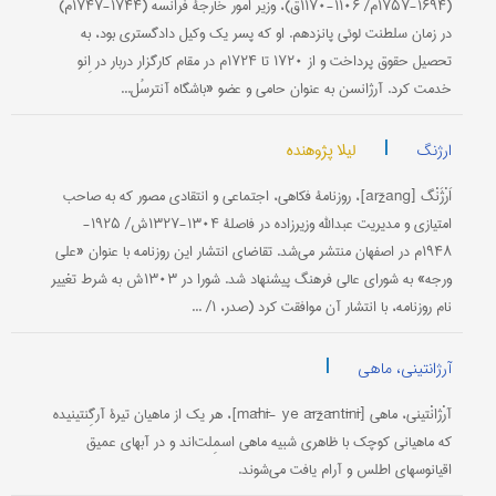
(۱۶۹۴-۱۷۵۷م/ ۱۱۰۶-۱۱۷۰ق)، وزیر امور خارجۀ فرانسه (۱۷۴۴-۱۷۴۷م)
در زمان سلطنت لوئی پانزدهم. او که پسر یک وکیل دادگستری بود، به
تحصیل حقوق پرداخت و از ۱۷۲۰ تا ۱۷۲۴م در مقام کارگزار دربار در اِنو
خدمت کرد. آرژانسن به عنوان حامی و عضو «باشگاه آنترسُل...
|
لیلا پژوهنده
ارژنگ
اَرْژَنْگ [aržang]، روزنامۀ فکاهی، اجتماعی و انتقادی مصور که به صاحب
امتیازی و مدیریت عبدالله وزیرزاده در فاصلۀ ۱۳۰۴-۱۳۲۷ش/ ۱۹۲۵-
۱۹۴۸م در اصفهان منتشر می‌شد. تقاضای انتشار این روزنامه با عنوان «علی
ورجه» به شورای عالی فرهنگ پیشنهاد شد. شورا در ۱۳۰۳ش به شرط تغییر
نام روزنامه، با انتشار آن موافقت کرد (صدر، ۱/ ...
|
آرژانتینی، ماهی
آرْژانْتینی، ماهی [māhī- ye āržāntīnī]، هر یک از ماهیان تیرۀ آرگِنتینیده
که ماهیانی کوچک با ظاهری شبیه ماهی اسمِلت‌اند‌ و در آبهای عمیق
اقیانوسهای اطلس و آرام یافت می‌شوند.