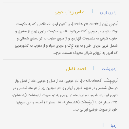
|
عباس زریاب خویی
اردوی زرین
اُرْدویِ زَرّین [ordū-ye zarrīn]، یا آلتین اردو، اصطلاحی که به حکومت
اولاد باتو، پسر جوچی گفته می‌شود. قلمرو حکومت اردوی زرین از مشرق و
جنوب شرقی به متصرفات آق‌اردو، و از سوی جنوب به کرانه‌های شمالی و
شمال غربی دریای خزر و به رود تِرِک و دریای سیاه و از مغرب به کشورهایی
که امروز به اروپای شرقی معروف هستند، مح...
|
احمد تفضلی
اردیبهشت
اُرْدیبِهِشْت [ordībehešt]، نام دومین ماه از سال و دومین ماه از فصل بهار
در سال شمسی در تقویم کنونی ایرانی و نام سومین روز از هر ماه شمسی در
تقویم ایرانیان قدیم. نام این ماه در پهلوی به دو صورت اَرْدْوَهِشْت (بندهشن،
۳۵، سطر ۸) یا اُرْدْوَهِشْت («بندهش»، ۱۸، سطر ۲) آمده، و این صورتها
خود از صورت فرضی ایرانی ب...
|
اردیا