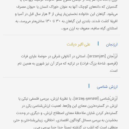
گندمیان که دانه‌های کوچک آنها به عنوان خوراک انسان یا حیوان مصرف
می‌شود. گیاهان این خانواده نخستین‌بار پیش از ۴ هزار سال قبل در آسیا و
افریقا کشت شدند. بلندی این گیاهان به ۳۰ تا ۱۳۰ سانتی‌متر می‌رسد، به
استثنای گیاه سافیه، معروف به ارزن مرو...
|
علی اکبر دیانت
ارزنجان
اَرْزَنْجان [arzanjān]، استانی در آناتولی شرقی در حوضۀ علیای فرات
(قره‌سو، شاخۀ بزرگ فرات) در ترکیه که مرکز آن نیز شهری به همین نام
است.
|
ارزش شناسی
اَرْزِشْ‌شِناسی [arzeš-šenāsī]، یا نظریۀ ارزش، بررسی فلسفی نیکی یا
ارزش در گسترده‌ترین معنای این واژه‌ها. اهمیت ارزش‌شناسی یکی در
گسترده‌تر کردن شایان ملاحظۀ معنای اصطلاح ارزش، و دیگری در وحدت
بخشیدن به بررسی مسائل گوناگون اقتصادی، اخلاقی، زیبایی‌شناختی و حتى
منطقی است که اغلب در گذشته نسبتاً جدا جدا بررسی می...