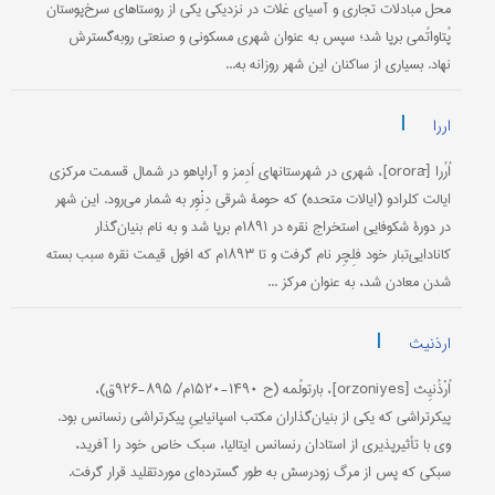
محل مبادلات تجاری و آسیای غلات در نزدیکی یکی از روستاهای سرخ‌پوستان
پُتاواتُمی برپا شد؛ سپس به عنوان شهری مسکونی و صنعتی روبه‌گسترش
نهاد. بسیاری از ساکنان این شهر روزانه به...
|
اررا
اُرُرا [ororā]، شهری در شهرستانهای اَدِمز و آراپاهو در شمال قسمت مرکزی
ایالت کلرادو (ایالات متحده) که حومۀ شرقی دِنْوِر به شمار می‌رود. این شهر
در دورۀ شکوفایی استخراج نقره در ۱۸۹۱م برپا شد و به نام بنیان‌گذار
کانادایی‌تبار خود فلِچِر نام گرفت و تا ۱۸۹۳م که افول قیمت نقره سبب بسته
شدن معادن شد، به عنوان مرکز ...
|
ارذنیث
اُرْذُنیِث [orzoniyes]، بارتولُمه (ح ۱۴۹۰-۱۵۲۰م/ ۸۹۵-۹۲۶ق)،
پیکرتراشی که یکی از بنیان‌گذاران مکتب اسپانیاییِ پیکرتراشی رنسانس بود.
وی با تأثیرپذیری از استادان رنسانس ایتالیا، سبک خاص خود را آفرید،
سبکی که پس از مرگ زودرسش به طور گسترده‌ای موردتقلید قرار گرفت.