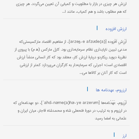
ارزش هر چیزی در بازار با مطلوبیت و کمیابی آن تعیین می‌گردد. هر چیزی
که هم مطلوب باشد و هم کمیاب، مانند ا...
|
ارزش افزوده
اَرْزِشِ اَفْزوده [arzeš-e afzūde(a)]، از مفاهیم اقتصاد مارکسیستی‌که
مدعی تبیین ناپایداری نظام سرمایه‌داری بود. کارل مارکس (ه‍ م) با پیروی از
نظریۀ دیوید ریکاردو دربارۀ ارزش کار، معتقد بود که کار انسانی منشأ ارزش
اقتصادی است؛ اجرتی که سرمایه‌دار به کارگران می‌پردازد کمتر از ارزشی
است که کار آنان بر کالاها می‌...
|
ارزروم، عهدنامه ها
اَرْزِروم، عَهْدْ‌نامه‌ها [ʾahd-nāme(a)hā-ye arzerūm]، دو عهدنامه‌ای که
در ارزروم و به ترتیب در دورۀ فتحعلی شاه و محمدشاه قاجار، میان ایران و
عثمانی به امضا رسید:
|
ارز