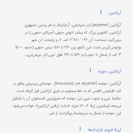
|
آرژانتین
آرْژانْتین [āržāntīn] (در اسپانیایی: آرْخِنْتینا)، با نام رسمی جمهوری
آرژانتین، کشوری بزرگ که بیشتر انتهای جنوبی آمریکای جنوبی را در
برمی‌گیرد. مساحت آن ۰۹۲‘۷۸۰‘۲ کم‍ـ ۲، و پایتخت آن شهر
بوئِنوس‌آیْرِس است. این کشور بین °۲۲ تا °۵۲ عرض جنوبی (حدود ۵۰۰‘
۳ کمـ‍ از شمال تا جنوب) و °۵۴ تا °۷۴ طول غربی (در عریض‌تری...
|
آرژانتین، حوزه
آرْژانْتین، حوضه [howze(a)-ye āržāntīn]، حوضه‌ای زیردریایی واقع در
کف اقیانوس اطلس که به خط مستقیم در شرق آرژانتین قرار گرفته است.
حاشیۀ غربی و جنوب غربی این حوضه که عمیق‌ترین قسمتهای آن را تشکیل
می‌دهد (بیشترین ژرفا: ۱۲۰،۶ متر)، «دشت ژرفایی آرژانتین» خوانده می‌شود.
این حوضه از شمال به سرچشمۀ ریوگرانده، از شر...
|
ارزنة الروم، قراردادها