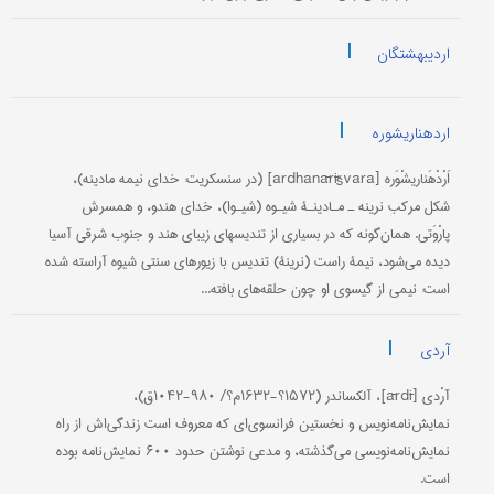
|
اردیبهشتگان
|
اردهناریشوره
اَرْدْهَناریشْوَره [ardhanārīšvara] (در سنسکریت: خدای نیمه مادینه)،
شکل مرکب نرینه ـ مـادینـۀ شیـوه (شیـوا)، خدای هندو، و همسرش
پارْوَتی. همان‌گونه که در بسیاری از تندیسهای زیبای هند و جنوب شرقی آسیا
دیده می‌شود، نیمۀ راست (نرینۀ) تندیس با زیورهای سنتی شیوه آراسته شده
است: نیمی از گیسوی او چون حلقه‌های بافته‌...
|
آردی
آرْدی [ārdī]، آلکساندر (۱۵۷۲؟-۱۶۳۲م؟/ ۹۸۰-۱۰۴۲ق)،
نمایش‌نامه‌نویس و نخستین فرانسوی‌ای که معروف است زندگی‌اش از راه
نمایش‌نامه‌نویسی می‌گذشته، و مدعی نوشتن حدود ۶۰۰ نمایش‌نامه بوده
است.