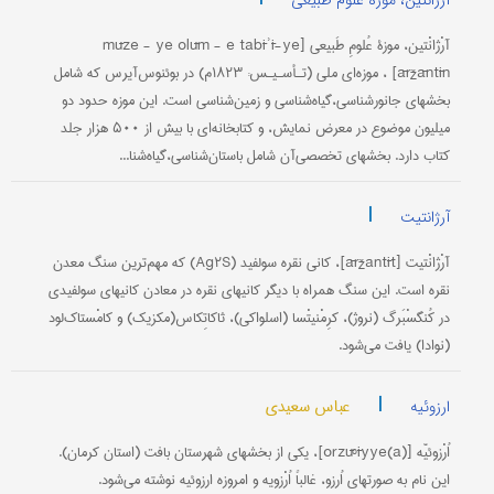
آرژانتین، موزه علوم طبیعی
آرْژانْتین، ‌موزۀ عُلومِ طَبیعی [mūze - ye olūm - e tabīʾī-ye
āržāntīn] ، موزه‌ای ملی (تـأسـیـس: ۱۸۲۳م) در بوئنوس‌آیرس که شامل
بخشهای جانورشناسی،گیاه‌شناسی و زمین‌شناسی است. این موزه حدود دو
میلیون موضوع در معرض نمایش، و کتابخانه‌ای با بیش از ۵۰۰ هزار جلد
کتاب دارد. بخشهای تخصصی‌آن شامل باستان‌شناسی،‌گیاه‌شنا...
|
آرژانتیت
آرْژانْتیت [āržantīt]، کانی نقره سولفید (Ag۲S) که مهم‌ترین سنگ معدن
نقره است. این سنگ همراه با دیگر کانیهای نقره در معادن کانیهای سولفیدی
در کُنگسْبَرگ (نروژ)، کرِمْنیتْسا (اسلواکی)، ثاکاتِکاس(مکزیک) و کامْستاک‌لود
(نوادا) یافت می‌شود.
|
عباس سعیدی
ارزوئیه
اُرْزوئیّه [orzūºīyye(a)]، یکی از بخشهای شهرستان بافت (استان کرمان).
این نام به صورتهای اُرزو، غالباً اُرْزویه و امروزه ارزوئیه نوشته می‌شود.