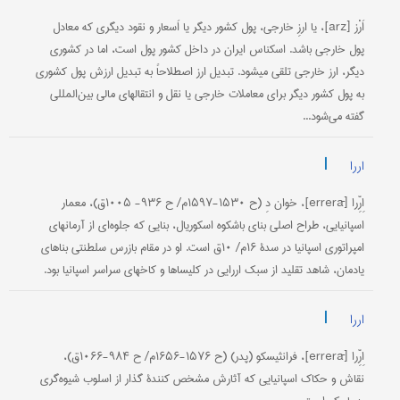
اَرْز [arz]، يا ارزِ خارجی، پول‌ كشور ديگر يا اَسعار و نقود ديگری كه‌ معادل‌
پول‌ خارجی باشد. اسكناس‌ ایران‌ در داخل‌ كشور پول‌ است‌، اما در كشوری
دیگر، ارز خارجی تلقی میشود. تبدیل‌ ارز اصطلاحاً به‌ تبدیل‌ ارزش‌ پول‌ كشوری
به‌ پول‌ كشور دیگر برای معاملات‌ خارجی یا نقل‌ و انتقالهای مالی بین‌المللی
گفته‌ می‌شود...
|
اررا
اِرِّرا [errerā]، خوان دِ (ح ۱۵۳۰-۱۵۹۷م/ ح ۹۳۶- ۱۰۰۵ق)، معمار
اسپانیایی، طراح اصلی بنای باشکوه اسکوریال، بنایی که جلوه‌ای از آرمانهای
امپراتوری اسپانیا در سدۀ ۱۶م/ ۱۰ق است. او در مقام بازرس سلطنتی بناهای
یادمان، شاهد تقلید از سبک اررایی در کلیساها و کاخهای سراسر اسپانیا بود.
|
اررا
اِرِّرا [errerā]، فرانثیسکو (پدر) (ح ۱۵۷۶-۱۶۵۶م/ ح ۹۸۴-۱۰۶۶ق)،
نقاش و حکاک اسپانیایی که آثارش مشخص کنندۀ گذار از اسلوب شیوه‌گری