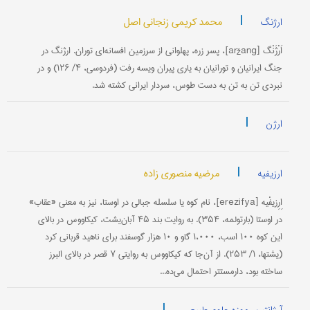
|
محمد کریمی زنجانی اصل
ارژنگ
اَرْژَنْگ [aržang]، پسر زره، پهلوانی از سرزمین افسانه‌ای توران. ارژنگ در
جنگ ایرانیان و تورانیان به یاری پیران ویسه رفت (فردوسی، ۴/ ۱۲۶) و در
نبردی تن به تن به دست طوس، سردار ایرانی کشته شد.
|
ارژن
|
مرضیه منصوری زاده
ارزیفیه
اِرِزیفْیه [erezifya]، نام کوه یا سلسله جبالی در اوستا، نیز به معنی «عقاب»
در اوستا (بارتولمه، ۳۵۴). به روایت بند ۴۵ آبان‌یشت، کیکاووس در بالای
این کوه ۱۰۰ اسب، ۱،۰۰۰ گاو و ۱۰ هزار گوسفند برای ناهید قربانی کرد
(یشتها، ۱/ ۲۵۳). از آن‌جا که کیکاووس به روایتی ۷ قصر در بالای البرز
ساخته بود، دارمستتر احتمال می‌ده...
|