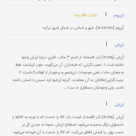
|
عنایت الله رضا
ارزروم
اَرْزِروم [arzerūm]، شهر و استانی در شمال شرق ترکیه:
|
ارزش
اَرْزِش [arzeš] (در فلسفه)، از قدیم ۳ مکتب فکری دربارۀ ارزش وجود
داشته است: ۱. ذهنیت‌گرایی که طرفداران آن می‌گویند: خوبِ ارزشمند فقط
به معنای حالت ذهنیِ موجودات ذی‌شعور و برخوردار از قوۀادراک‌است؛ ۲.
عینیت‌گرایی‌که‌قائلان به آن معتقدند: گرچه ارزشها باید نسبتی با انسان داشته
باشند، ولی وجودشان مستقل‌از ما ست؛ ...
|
ارزش
اَرْزِش [arzeš] (در اقتصاد)، قیمت یک کالا یا خدمت که با توجه به کالاها یا
خدمتهای دیگر سنجیده می‌شود. اصطلاح ارزش عموماً به عایدیِ کل بر
حسب پول، یا قیمتی اطلاق می‌گردد که کالا یا خدمت با آن فروخته می‌شود.