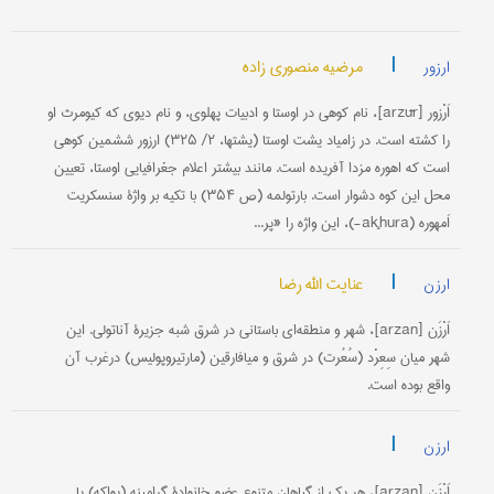
|
مرضیه منصوری زاده
ارزور
اَرْزور [arzūr]، نام کوهی در اوستا و ادبیات پهلوی، و نام دیوی که کیومرث او
را کشته است. در زامیاد یشت اوستا (یشتها، ۲/ ۳۲۵) ارزور ششمین کوهی
است که اهوره مزدا آفریده است. مانند بیشتر اعلام جغرافیایی اوستا، تعیین
محل این کوه دشوار است. بارتولمه (ص ۳۵۴) با تکیه بر واژۀ سنسکریت
اَمهوره (aķhura-)، این واژه را «پر...
|
عنایت الله رضا
ارزن
اَرْزَن [arzan]، شهر و منطقه‌ای باستانی در شرق شبه جزیرۀ آناتولی. این
شهر میان سِعِرْد (سُعُرت) در شرق و میافارقین (مارتیروپولیس) درغرب آن
واقع بوده است.
|
ارزن
اَرْزَن [arzan]، هر یک از گیاهان متنوع عضو خانوادۀ گرامینه (پواکه) یا