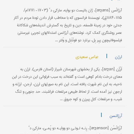
آرژانْس [āržāns]، ژان باتیست دو بوایه، مارکی د‘ (۱۷۰۳- ۱۷۷۱م/
۱۱۱۵-۱۱۸۴ق)، نویسندۀ فرانسوی که با مخاطب قرار دادن تودۀ مردم در آثار
جدلی خود در زمینۀ فلسفه، دین و تاریخ به گسترش اندیشه‌های شکاکانۀ
عصر روشنگری کمک کرد. نوشته‌های آرژانس استدلالهای تجربی غیرسنتی
فیلسوفانیچون پیِر بِل، برنارد دو فونْتْنِل و وُلتر ...
|
عباس سعیدی
ارژن
اَرْژَن [aržan]، یکی از بخشهای شهرستان شیراز (استان فارس). ارژن به
معنای درخت بادام کوهی است و گفته‌اند به سبب فراوانی این درخت در این
ناحیه، به این نام شهرت یافته است. این نام به صورتهای ارزن، ارجن، ارژنه و
ارجون نیز آمده است. از لحاظ طبیعی مرتفعات فراشبند، حد جنوبی و تنگ
شیب، و مرتفعات کتل پیرزن و کوه جروق ...
|
آرژانسن
آرْژانْسُن [āržānson]، رِنـه لـوئـی دو ووایـه دو پُمـی، مارکی د‘