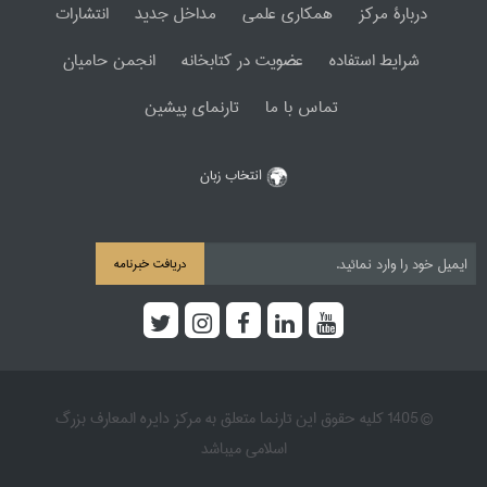
دربارۀ مرکز
همکاری علمی
مداخل جدید
انتشارات
شرایط استفاده
عضویت در کتابخانه
انجمن حامیان
تماس با ما
تارنمای پیشین
انتخاب زبان
دریافت خبرنامه
© 1405 کلیه حقوق این تارنما متعلق به مرکز دایره المعارف بزرگ
اسلامی میباشد