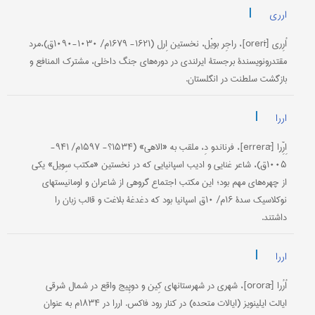
|
ارری
اُرِری [orerī]، راجِر بویْل، نخستین اِرل (۱۶۲۱- ۱۶۷۹م/ ۱۰۳۰-۱۰۹۰ق)،مرد
مقتدرونویسندۀ برجستۀ ایرلندی در دوره‌های جنگ داخلی، مشترک المنافع و
بازگشت سلطنت در انگلستان.
|
اررا
اِرِّرا [errerā]، فرناندو دِ، ملقب به «الاهی» (۱۵۳۴؟- ۱۵۹۷م/ ۹۴۱-
۱۰۰۵ق)، شاعر غنایی و ادیب اسپانیایی که در نخستین «مکتب سِویل» یکی
از چهره‌های مهم بود؛ این مکتب اجتماع گروهی از شاعران و اومانیستهای
نوکلاسیک سدۀ ۱۶م/ ۱۰ق اسپانیا بود که دغدغۀ بلاغت و قالب زبان را
داشتند.
|
اررا
اُرُرا [ororā]، شهری در شهرستانهای کِین و دوپِیج واقع در شمال شرقی
ایالت ایلینویز (ایالات متحده) در کنار رود فاکس. اررا در ۱۸۳۴م به عنوان