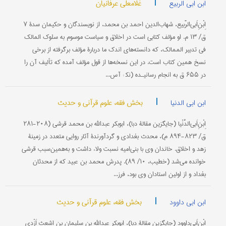
|
غلامعلی عرفانیان
ابن ابی الربیع
اِبْنِ‌اَبی‌الرَّبیع، شهاب‌الدین احمد بن محمد، از نویسندگان و حکیمان سدۀ ۷
ق/ ۱۳ م. او مؤلف کتابی است در اخلاق و سیاست موسوم به سلوک المالک
فی تدبیر الممالک، که دانسته‌های اندک ما دربارۀ مؤلف برگرفته از برخی
نسخ همین کتاب است. در این نسخه‌ها از قول مؤلف آمده که تألیف آن را
در ۶۵۵ ق به انجام رسانیـده (نک‍ : آس...
|
بخش فقه، علوم قرآنی و حدیث
ابن ابی الدنیا
اِبْنِ‌اَبی‌الدُّنْیا (جایگزین مقالۀ دبا)، ابوبکر عبدالله بن محمد قرشی (۲۰۸-۲۸۱
ق/ ۸۲۳-۸۹۴ م)، محدث بغدادی و گردآورندۀ آثار روایی متعدد در زمینۀ
زهد و اخلاق. خاندان وی با بنی‌امیه نسبت ولاء داشت و به‌همین‌سبب قرشی
خوانده می‌شد (خطیب، ۱۰/ ۸۹). پدرش محمد بن عبید که از محدثان
بغداد و از اولین استادان وی بود، فرز...
|
بخش فقه، علوم قرآنی و حدیث
ابن ابی داوود
اِبْنِ‌اَبی‌داوود (جایگزین مقالۀ دبا)، ابوبکر عبدالله بن سلیمان بن اشعث اَزْدی