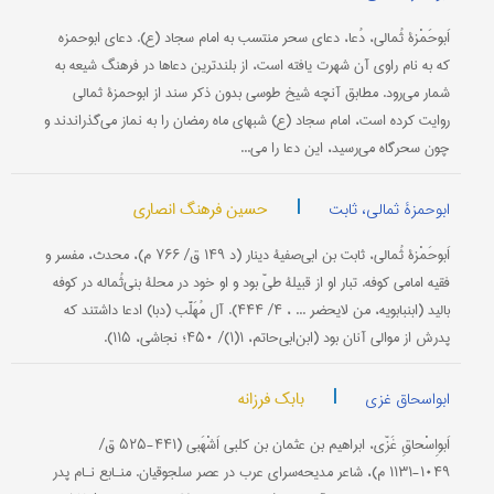
اَبوحَمْزۀ ثُمالی، دُعا، دعای سحر منتسب به امام سجاد (ع). دعای ابوحمزه
که به نام راوی آن شهرت یافته است، از بلند‌‌ترین دعاها در فرهنگ شیعه به
شمار می‌رود. مطابق آنچه شیخ طوسی بدون ذكر سند از ابوحمزۀ ثمالی
روایت كرده است، امام سجاد (ع) شبهای ماه رمضان را به نماز می‌گذراندند و
چون سحرگاه می‌رسید، این دعا را می‌...
|
حسین فرهنگ انصاری
ابوحمزۀ ثمالی، ثابت
اَبوحَمْزۀ ثُمالی، ثابت بن ابی‌صفیۀ دینار (د ۱۴۹ ق/ ۷۶۶ م)، محدث، مفسر و
فقیه امامی کوفه. تبار او از قبیلۀ طیّ بود و او خود در محلۀ بنی‌ثُماله در کوفه
بالید (ابن‎بابویه، من لایحضر ... ، ۴/ ۴۴۴). آل مُهَلَّب (دبا) ادعا داشتند که
پدرش از موالی آنان بود (ابن‌ابی‌حاتم، ۱(۱)/ ۴۵۰؛ نجاشی، ۱۱۵).
|
بابک فرزانه
ابواسحاق غزی
اَبو‌اِسْحاقِ غَزّی، ابراهیم بن عثمان بن کلبی اَشْهَبی (۴۴۱-۵۲۵‌ ق/
۱۰۴۹-۱۱۳۱ م)، شاعر مدیحه‌سرای عرب در عصر سلجوقیان. منـابع نـام پدر