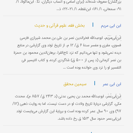
بزرگشان) معروف شده‌اند (برای اسامی و انساب دیگران، نک‍ : ابن‌ماکولا، ۱/
۹۱؛ سمعانی، ۱/ ۱۶۱؛ ابن‌نقطه، ۱/ ۲۱-۲۲؛ ذ...
|
بخش فقه، علوم قرآنی و حدیث
ابن ابی مریم
اِبْنِ‌اَبی‌مَرْیَم، ابوعبدالله فخرالدین نصر بن علی بن محمد شیرازی فارسی
فسوی، مقری و مفسر سدۀ ۶ ق/ ۱۲ م. از تاریخ تولد وی گزارشی در منابع
دیده نمی‌شود و تنها می‌دانیم که نزد تاج‌القراء برهان‌الدین محمود بن حمزة
بن نصر کرمانی (د پس از ۵۰۰ ق) شاگردی کرده، و کتاب التیسیر فی
التفسیر او را نزد وی خوانده بوده است ...
|
سیمین محقق
ابن ابی عمر
اِبْنِ‌اَبی‌عُمَر، ابو‌عبدالله محمد بن یحیى عدنی (د ۲۴۳ ‌ق/ ۸۵۷ م)، محدث
مکی. گزارشی دربارۀ تاریخ ولادت او در دست نیست، اما به روایت ذهبی (۱۲/
۹۷) وی ۹۰ سال عمر کرده بوده است و بر‌پایۀ این گزارش می‌بایست تولد
ابن‌ابی‌عمر حدود سال ۱۵۳ ق رخ داده باشد.