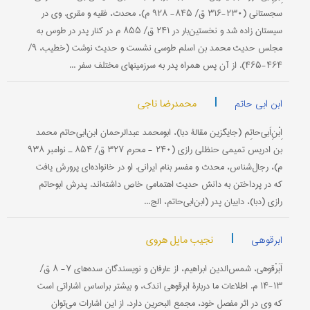
سجستانی (۲۳۰-۳۱۶ ق/ ۸۴۵- ۹۲۸ م)، محدث، فقیه و مقری. وی در
سیستان زاده شد و نخستین‌بار در ۲۴۱ ق/ ۸۵۵ م در کنار پدر در طوس به
مجلس حدیث محمد بن اسلم طوسی نشست و حدیث نوشت (خطیب، ۹/
۴۶۴-۴۶۵). از آن پس همراه پدر به سرزمینهای مختلف سفر ...
|
محمدرضا ناجی
ابن ابی حاتم
اِبْنِ‌اَبی‌حاتِم (جایگزین مقالۀ دبا)، ابومحمد عبدالرحمان ابن‌ابی‌حاتم محمد
بن ادریس تمیمی حنظلی رازی (۲۴۰ - محرم ۳۲۷ ق/ ۸۵۴ ـ نوامبر ۹۳۸
م)، رجال‌شناس، محدث و مفسر بنام ایرانی. او در خانواده‌ای پرورش یافت
که در پرداختن به دانش حدیث اهتمامی خاص داشته‌اند. پدرش ابوحاتم
رازی (دبا)، داییان پدر (ابن‌ابی‌حاتم، الج...
|
نجیب مایل هروی
ابرقوهی
اَبَرْقوهی، شمس‌الدین ابراهیم، از عارفان و نویسندگان سده‌های ۷- ۸ ق/
۱۳-۱۴ م. اطلاعات ما دربارۀ ابرقوهی اندک، و بیشتر بر‌اساس اشاراتی است
که وی در اثر مفصل خود، مجمع البحرین دارد. از این اشارات می‌توان