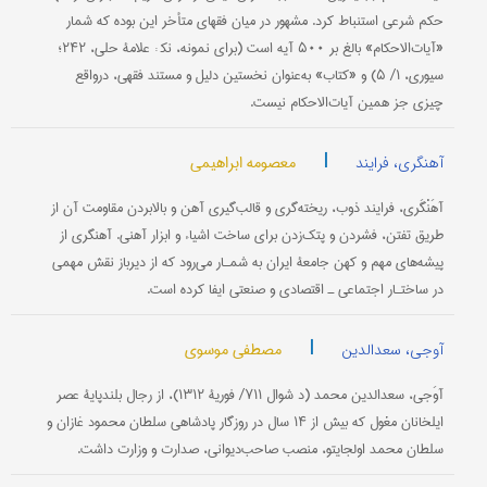
حکم شرعی استنباط کرد. مشهور در میان فقهای متأخر این بوده که شمار
«آیات‌الاحکام» بالغ بر ۵۰۰ آیه است (برای نمونه، نک‍ : علامۀ حلی، ۲۴۲؛
سیوری، ۱/ ۵) و «کتاب» به‌عنوان نخستین دلیل و مستند فقهی، درواقع
چیزی جز همین آیات‌الاحکام نیست.
|
معصومه ابراهیمی
آهنگری، فرایند
آهَنْگَری، فرایند ذوب، ریخته‌گری و قالب‌گیری آهن و بالابردن مقاومت آن از
طریق تفتن، فشردن و پتک‌زدن برای ساخت اشیاء و ابزار آهنی. آهنگری از
پیشه‌های مهم و کهن جامعۀ ایران به شمـار می‌رود که از دیرباز نقش مهمی
در ساختـار اجتماعی ـ اقتصادی و صنعتی ایفا کرده است.
|
مصطفی موسوی
آوجی، سعدالدین
آوَجی، سعدالدین محمد (د شوال ۷۱۱/ فوریۀ ۱۳۱۲)، از رجال بلندپایۀ عصر
ایلخانان مغول که بیش از ۱۴ سال در روزگار پادشاهی سلطان محمود غازان و
سلطان محمد اولجایتو، منصب صاحب‌دیوانی، صدارت و وزارت داشت.