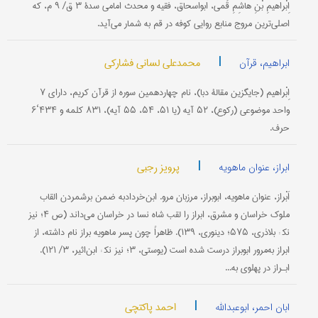
اِبْراهیمِ بْنِ هاشِمِ قُمی، ابواسحاق، فقیه و محدث امامی سدۀ ۳ ق/ ۹ م، که
اصلی‌ترین مروج منابع روایی کوفه در قم به شمار می‌آید.
|
محمدعلی لسانی فشارکی
ابراهیم، قرآن
اِبْراهیم (جایگزین مقالۀ دبا)، نام چهاردهمین سوره از قرآن کریم، دارای ۷
واحد موضوعی (رکوع)، ۵۲ آیه (یا ۵۱، ۵۴، ۵۵ آیه)، ۸۳۱ کلمه و ۴۳۴‘۶
حرف.
|
پرویز رجبی
ابراز، عنوان ماهویه
اَبْراز، عنوان ماهویه، ابوبراز، مرزبان مرو. ابن‌خردادبه ضمن برشمردن القاب
ملوک خراسان و مشرق، ابراز را لقب شاه نسا در خراسان می‌داند (ص ۴؛ نیز
نک‍ : بلاذری، ۵۷۵؛ دینوری، ۱۳۹). ظاهراً چون پسر ماهویه براز نام داشته، از
ابراز به‌مرور ابوبراز درست شده است (یوستی، ۳؛ نیز نک‍ : ابن‌اثیر، ۳/ ۱۲۱).
ابـراز در پهلوی به...
|
احمد پاکتچی
ابان احمر، ابوعبدالله