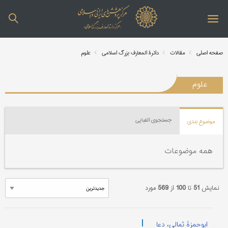
صفحه اصلی
مقالات
دائرة المعارف بزرگ اسلامی
علوم
علوم
جستجوی الفبایی
موضوع بندی
همه موضوعات
نمایش
51
تا
100
از
569
مورد
|
ابوحمزۀ ثمالی، دعا