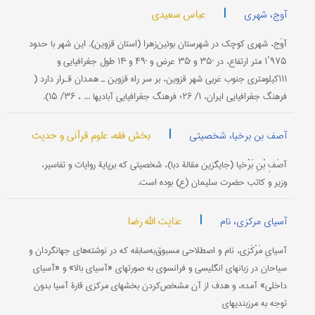
|
عباس سعیدی
آوج، شهری
آوَج، شهری کوچک در شهرستان بوئین‌زهرا (استان قزوین). این شهر با حدود
۹۷۵‘۱ متر ارتفاع، در ˚۳۵ و ́۳۵ عرض و ˚۴۹ و ́́۱۴ طول جغرافیایی و
۱۱۱کیلومتری جنوب غربی شهر قزوین، بر سر راه قزوین ـ همدان قـرار دارد (
‌فرهنگ جغرافیایی ایران، ۱/ ۲۶؛ فرهنگ جغرافیایی آبادیها ... ، ۳۶/ ۱۵).
|
بخش فقه، علوم قرآنی و حدیث
آصف بن برخیا، شخصیتی
آصَفِ بْنِ ‎بَرْخیا (جایگزین مقالۀ دبا)، شخصیتی که برپایۀ روایات و تفاسیر،
وزیر و کاتب حضرت سلیمان (ع) بوده است.
|
عنایت الله رضا
آسیای مرکزی، نام
آسیایِ مَرْکَزی، نام و اصطلاحی مسبوق‌به‌سابقه که در نوشته‌های جهانگردان و
سیاحان در زبانهای انگلیسی و فرانسوی به صورتهای «آسیای بالا» و «آسیای
داخلی» آمده، و هدف از آن مشخص‌کردن بخشهای مرکزی قارۀ آسیا بدون
توجه به مرزبندیهای