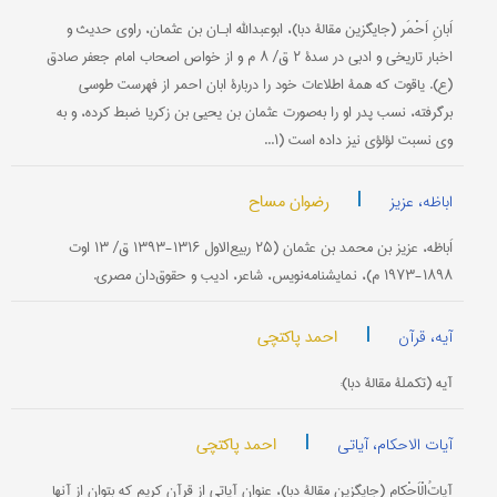
اَبانِ اَحْمَر (جایگزین مقالۀ دبا)، ابوعبدالله ابـان بن عثمان، راوی حدیث و
اخبار تاریخی و ادبی در سدۀ ۲‌ ق/ ۸‌ م و از خواص اصحاب امام جعفر صادق
(ع). یاقوت که همۀ اطلاعات خود را دربارۀ ابان احمر از فهرست‌ طوسی
برگرفته، نسب پدر او را به‌‌صورت عثمان بن یحیی بن زکریا ضبط‌ کرده، و به‌
وی نسبت لؤلؤی نیز داده است (۱...
|
رضوان مساح
اباظه، عزیز
اَباظه، عزیز بن محمد بن عثمان (۲۵ ربیع‌الاول ۱۳۱۶-۱۳۹۳ ق/ ۱۳ اوت
۱۸۹۸-۱۹۷۳ م)، نمایشنامه‌نویس، شاعر، ادیب و حقوق‌دان مصری.
|
احمد پاکتچی
آیه، قرآن
آيه (تکملۀ مقالۀ دبا):
|
احمد پاکتچی
آیات الاحکام، آیاتی
آیاتُ‌الْاَحْکام (جایگزین مقالۀ دبا)، عنوان آیاتی از قرآن کریم که بتوان از آنها