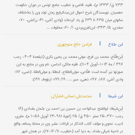
۷۳۳ ق/ ۱۳۳۳ م)، فقیه، قاضی و خطیب جامع تونس در دوران حکومت
حفصیان. نویسندگانِ شرح احوال ابن‌عبدالرفیع زمان تولد وی را به‌اختلاف
سالهای میان ۶۳۵ تا ۶۳۹ ق یاد کرده‌اند (وادی آشی، ۴۱؛ زرکشی، ۷۰؛
صفدی، ۵/ ۳۴۳؛ ابن‌تغری‌بردی، ۱/ ۶۰؛ مخلوف، ...
|
فرامرز حاج منوچهری
ابن طلاع
اِبْنِ‌طَلّاع، محمد بن فرج، مولى محمد بن یحیى بکری (ذیقعدۀ ۴۰۴- رجب
۴۹۷ / مۀ ۱۰۱۴-آوریل ۱۱۰۴)، فقیه مالکی اندلس. نام وی در منابع به این
صورتها نیز آمده است: طلّاعی، مولی‌الطلاع، ابن‎طلاء و مولی‌الطلاء (ضبی، ۱۱۲؛
وادی آشی، ۱۸۷، ۱۹۷؛ ذهبی، سیر ... ، ۱۹/ ۱۹۹؛ ارنؤوط، ۱۹۹).
|
محمدعلی لسانی فشارکی
ابن شیطا
اِبْنِ‌شِیْطا، ابوالفتح عبدالواحد بن حسین بن احمد بن عثمان بغدادی (۱۶
رجب ۳۷۰-۲۵ صفر ۴۵۰ ق/ ۲۵ ژانویۀ ۹۸۱-۲۴ آوریل ۱۰۵۸ م)، مقری،
ادیب، نحوی و مؤلف کتاب التذکار در قرائات عشر. وی در محلۀ رصافه، واقع
در ناحیۀ شرقی بغداد، به دنیا آمد (خطیب، ۱۱/ ۱۶-۱۷)، در همان شهر