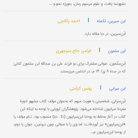
نشوونما یافت، و علوم مرسوم زمان، به‌ویژه نحو و ...
|
احمد پاکتچی
ابن سیرین، تکمله
اِبْنِ‌سیرین، در دبا مقاله دارد.
|
فرامرز حاج منوچهری
ابن سلمون
اِبْنِ‌‌سَلْمون، عنوانی مشترک برای دو فرزند علی بن عبدالله ابن سلمون کنانی
که در سدۀ ۸ ق/ ۱۴ م، در اندلس می‎زیستند:
|
یونس کرامتی
ابن سرابی
اِبْنِ‌سِرابی، شخصیتی با هویت مبهم که به‌عنوان مؤلف کتاب مشهور ادویۀ
مفردۀ سرابیون شناخته می‌شود. پژوهشگران اروپایی با توجه به اینکه این
کتاب در آغاز به‌غلط به یوحنا ابن‌سرابیون (نک‍ : دبا) منسوب بود، نـام مؤلف را
«ابن‌سرابیون» نیز آورده‌انـد؛ اما وی را با صفاتی چون دروغین، جوان یا دوم،
از یوحنا ابن‌سرابیون م...