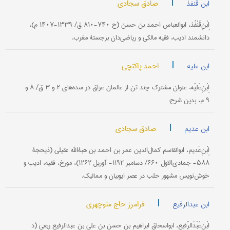
|
صادق سجادی
ابن قنفذ
اِبْنِ‌قُنْفُذ، ابوالعباس احمد بن حسن (ح ۷۴۰-۸۱۰ ق/ ۱۳۳۹-۱۴۰۷ م)،
دانشمند ادیب، فقیه مالکی و ریاضی‌دان برجستۀ مغرب.
|
احمد پاکتچی
ابن علیه
اِبْنِ‌عَلیّه، عنوان مشترک چند تن از عالمان عراق در سده‌های ۲ و ۳ ق/ ۸ و
۹ م، بدین شرح:
|
صادق سجادی
ابن عدیم
اِبْنِ‌عَدیم، ابوالقاسم کمال‌الدین عمر بن احمد بن هبةالله عقیلی (ذیحجۀ
۵۸۸- جمادی‌الاول ۶۶۰/ دسامبر ۱۱۹۲- آوریل ۱۲۶۲)، مورخ، فقیه، ادیب و
خوش‌نویس مشهور حلب در عصر ایوبیان و ممالیک.
|
فرامرز حاج منوچهری
ابن عبدالرفیع
اِبْنِ‌عَبْدُالرَّفیع، ابواسحاق ابراهیم بن حسن بن علی بن عبدالرفیع ربعی (د