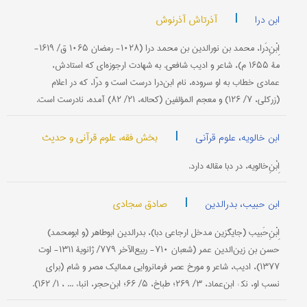
|
آذرتاش آذرنوش
ابن درا
اِبْنِ‌دَرا، محمد بن نورالدین بن محمد درا (۱۰۲۸- رمضان ۱۰۶۵ ق/ ۱۶۱۹-
مۀ ۱۶۵۵ م)، شاعر و ادیب شافعی. به شهادت ارجوزه‌ای که استادش،
عمادی خطاب به او سروده، نام ابن‌درا درست است و درّا، که در اعلام
(زرکلی، ۷/ ۱۲۶) و معجم المؤلفین (کحاله، ۲۱/ ۸۲) آمده، نادرست است.
|
بخش فقه، علوم قرآنی و حدیث
ابن خالویه، علوم قرآنی
اِبْنِ‌خالویه، در دبا مقاله دارد.
|
صادق سجادی
ابن حبیب، بدرالدین
اِبْنِ‌حَبیب (جایگزین مدخل ارجاعی دبا)، بدرالدین ابوطاهر (و ابومحمد)
حسن بن زین‌الدین عمر (شعبان ۷۱۰- ربیع‌الآخر ۷۷۹/ ژانویۀ ۱۳۱۱- اوت
۱۳۷۷)، ادیب، شاعر و مورخ عصر فرمانروایی ممالیک مصر و شام (برای
نسب او، نک‍ : ابن‌عماد، ۳/ ۲۶۹؛ طباخ، ۵/ ۶۶؛ ابن‌حجر، انباء ... ، ۱/ ۱۶۲).