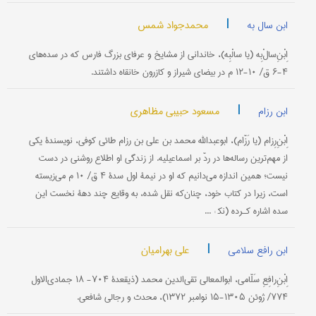
|
محمدجواد شمس
ابن سال به
اِبْنِ‌سالْ‌بِه (یا سالْبِه)، خاندانی از مشایخ و عرفای بزرگ فارس که در سده‌های
۴-۶ ق/ ۱۰-۱۲ م در بیضای شیراز و کازرون خانقاه داشتند.
|
مسعود حبیبی مظاهری
ابن رزام
اِبْنِ‌رِزام (یا رَزّام)، ابوعبدالله محمد بن علی بن رزام طائی کوفی، نویسندۀ یکی
از مهم‌ترین رساله‌ها در ردّ بر اسماعیلیه. از زندگی او اطلاع روشنی در دست
نیست؛ همین اندازه می‌دانیم که او در نیمۀ اول سدۀ ۴ ق/ ۱۰ م می‌زیسته
است، زیرا در کتاب خود، چنان‌که نقل شده، به وقایع چند دهۀ نخست این
سده اشاره کـرده (نک‍ : ...
|
علی بهرامیان
ابن رافع سلامی
اِبْنِ‌رافِعِ سَلّامی، ابوالمعالی تقی‌الدین محمد (ذیقعدۀ ۷۰۴- ۱۸ جمادی‌الاول
۷۷۴/ ژوئن ۱۳۰۵-۱۵ نوامبر ۱۳۷۲)، محدث و رجالی شافعی.