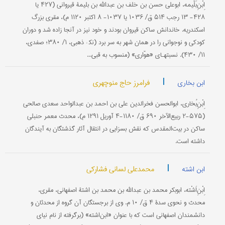
اِبْنِ‌بَلّیمه، ابو‌علی حسن بن خلف بن عبدالله بن بلیمۀ قیروانی (۴۲۷ یا
۴۲۸- ۱۳ رجب ۵۱۴ ق/ ۱۰۳۶ یا ۱۰۳۷- ۸ اکتبر ۱۱۲۰ م)، مقری بزرگ
اسکندریه. خاندانش ساکن قیروان بودند و خود نیز در آنجا زاده شد و دوران
کودکی و نوجوانی را در همان شهر به سر برد (نک‍ : ذهبی، ۱/ ۳۸۰؛ صفدی،
۱۱/ ۴۳۰). نسبتهـای «هوّاری» (منسوب به قبی...
|
فرامرز حاج منوچهری
ابن بخاری
اِبْنِ‌بُخاری، ابو‌الحسن فخر‌الدین علی بن احمد بن عبد‌الواحد سعدی صالحی
(۵۷۵-۲ ربیع‌الآخر ۶۹۰ ق/ ۱۱۸۰-۴ آوریل ۱۲۹۱ م)، محدث معمر حنبلی
ساکن در بیت‌المقدس که نقش بسزایی در انتقال آثار گذشتگان به آیندگان
داشته است.
|
محمدعلی لسانی فشارکی
ابن اشته
اِبْنِ‌اَشْته، ابوبکر محمد بن عبدالله بن محمد بن اشتۀ اصفهانی، مقری،
محدث و نحوی سدۀ ۴ ق/ ۱۰ م. وی از برجستگان آن گروه از محدثان و
دانشمندان اصفهانی است که با عنوان «ابن‌اشته» (برگرفته از نام نیای