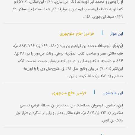
او را یحیى و محمد نیز آورده‌اند (نک‍ : ابن‌انباری، ۲۶۹؛ ابن‌خلکان، ۱/ ۵۷) و
کنیۀ او به‌اختلاف ابو‌القاسم، ابو‌مدین و ابو‌فرقد ذکر شده است (ابن‌عساکر، ۲/
۴۶۹؛ سبط ابن‌جوزی، ۸(۱...
|
فرامرز حاج منوچهری
ابن مواز
اِبْنِ‌مَوّاز، ابوعبد‌الله محمد بن ابراهیم بن زیاد (۱۸۰- ۲۶۹ ق/ ۷۹۶-۸۸۲ م)،
فقیه مالکی مصر و صاحب کتاب الموّازیة. برخی، وفات ابن‌مواز را در ۲۸۱ ق/
۸۹۴ م دانسته‌اند که وجه آن را در دو نکته می‌توان جست: نخست آنکه
ابن‌کثیر (۱۱/ ۷۱) در بیان وقایع سال ۲۸۱ ق، شرح‌حال وی را با ابوزرعۀ
دمشقی (د ۲۸۱ ق) خلط کرده، و این...
|
فرامرز حاج منوچهری
ابن ماجشون
اِبْنِ‌ماجَشون، ابومروان عبدالملک بن عبدالعزیز بن عبدالله قرشی تمیمی
منکدری (د ۲۱۲ ق/ ۸۲۷ م)، فقیه مالکی مدنی و یکی از شاگردان طراز اول
مالک بن انس.