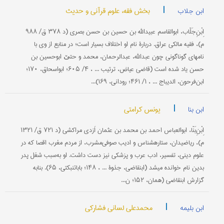
|
بخش فقه، علوم قرآنی و حدیث
ابن جلاب
اِبْنِ‌جَلّاب، ابوالقاسم عبیدالله بن حسین بن حسن بصری (د ۳۷۸ ق/ ۹۸۸
م)، فقیه مالکی عراق. دربارۀ نام او اختلاف بسیار است؛ در منابع از وی با
نامهای گوناگونی چون عبدالله، عبدالرحمان، محمد و حتێ ابوحسین بن
حسن یاد شده است (قاضی عیاض، ترتیب ... ، ۴/ ۶۰۵؛ ابواسحاق، ۱۷۰؛
ابن‌فرحون، الدیباج ... ، ۱/ ۴۶۱؛ رودانی، ۱۶۹)...
|
یونس کرامتی
ابن بنا
اِبْنِ‌بَنّا، ابوالعباس احمد بن محمد بن عثمان اَزدی مراکشی (د ۷۲۱ ق/ ۱۳۲۱
م)، ریاضی‎دان، ستاره‎شناس و ادیب صوفی‌مشرب، از مردم مغرب اقصا که در
علوم دینی، تفسیر، ادب عرب و پزشکی نیز دست داشت. او به‌سبب شغل پدر
بدین نام خوانده می‎شد (ابن‎قاضی، جذوة ... ، ۱۴۸؛ بابا‎تنبکتی، ۶۵). بنا‌به
گزارش ابن‎قاضی (همان، ۱۵۲؛ ن...
|
محمدعلی لسانی فشارکی
ابن بلیمه