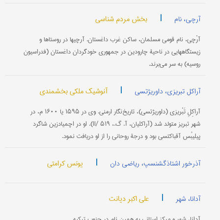
|
بخش مردم شناسی
آرچی، نام
آرْچی، نام قومی مسلمان، ساکن غرب داغستان. آرچیها در روستاها و
زیستگاههایی در ناحیۀ چارودین در جمهوری خودگردان داغستان (فدراسیون
روسیه) به سر می‌برند.
|
آنوشیک ملکی بخشمندی
آراکل تبریزی، داوریژتسی
آراکِلِ تَبْریزی (داوریژتسی)، تاریخ‌نگار ارمنی. وی در ۱۵۹۵ یا ۱۶۰۰ م، در
شهر تبریز متولد شد (آراکلیان، آ. گ.، II/ ۵۱۹). او در اچمیادزین شاگرد
پیلیبُس آقباکتسی بود و درجۀ روحانی را از او دریافت نمود.
|
یونس کرامتی
آذرخور اشتاذگشنسپ، ریاضی دان
|
علی اکبر دیانت
آدانا، شهر
آدانا، شهر و مرکز استانی به همین نام در جنوب ترکیه.