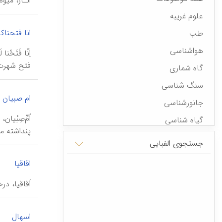
اَنـار، میوۀ
علوم غریبه
انا فتحناک
طب
هواشناسی
فتح شهرت د
گاه شماری
سنگ شناسی
ام صبیان
جانورشناسی
اُمِّ‌صِبْ
گیاه شناسی
پنداشته م
خواب گزاری
جستجوی الفبایی
اوزان و مقادیر
|
اقاقیا
پدیده های طبیعی
اَقاقیا، د
باورهای عامه
|
اسهال