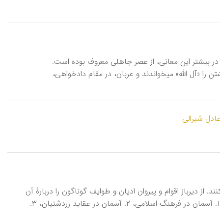
اً در بیشتر این معانی، از عصر جاهلی معروف بوده است.
قریشیان، از آنجا که حفاظت خانۀ کعبه و متعلقات آن را به عهده داشته‎اند، خویشتن را «آل الله» می‎خواندند و عربان، در مقام دادخواهی،
ادل شیرالی
ْمان، گنبدی ظاهری که مردم کرۀ زمین در همه‎جا بر بالای سر خود مشاهده می‎کنند. از دیرباز اقوام و پیروان ادیان و طوایف گوناگون را دربارۀ آن
باورهای مختلف بوده است و هست. مقالۀ مربوط به آسمان دارای ۳ بخش است: ۱. آسمان در فرهنگ اسلامی، ۲. آسمان در عقاید زردشتیان، ۳.