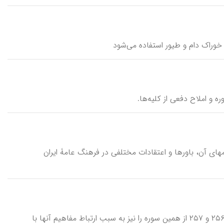
وان خوراک دام و طیور استفاده می‌شود
ه و املاح دفعی از کلیه‌ها.
نامهای آن، باورها و اعتقادات مختلفی در فرهنگ عامۀ ایران
آیَةُالْکُرْسی، آیۀ ۲۵۵ از سورۀ بقره، دومین سورۀ قرآن کریم. برخی از مفسران، آیات ۲۵۶ و ۲۵۷ از همین سوره را نیز به سبب ارتباط مفاهیم آنها با