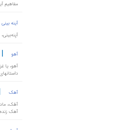
مفاهیم آیۀ ۲۵۵، جزو آیةالکرسی دانس
آینه بینی
آیِنه‌بینی
|
آهو
آهو، یا غز
داستانهای 
|
آهک
‌آهَک، ما
آهک زنده 