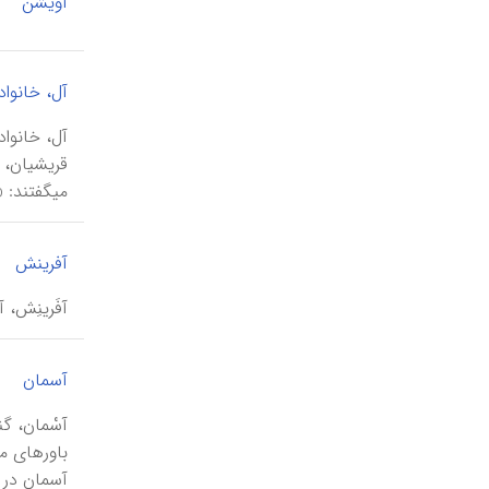
آویشن
آل، خانواد
آل، خانواد
می‎گفتند: «یالَ الله»، یعنی ای قریشیان (ترکیب «آلَ ا...
آفرینش
آفَرینِش، 
|
آسمان
آسمان در ع