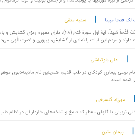
 درختی از تیرۀ موردیها یا پونیكاسه، و از جنس پونیكا و گونۀ گراناتوم (گل گلاب، ۲۳۲؛ 
|
 لک فتحا مبینا
سمیه متقی
اِنّا فَتَحْنا لَکَ فَتْحاً مُبیناً، آیۀ اول سورۀ فتح (۸
ارند و مردم این آیات را نمادی از گشایش، پیروزی و نصرت الٰهی می‌دان
|
علی بلوکباشی
یان، نام نوعی بیماریِ کودکان در طب قدیم، همچنین نام مادینه‌دیوی موهوم
ی‌شده است.
مهرزاد گلسرخی
رختی تزیینی با گلهای معطر که صمغ و شاخه‌های خاردار آن در نظام طب 
پیمان متین