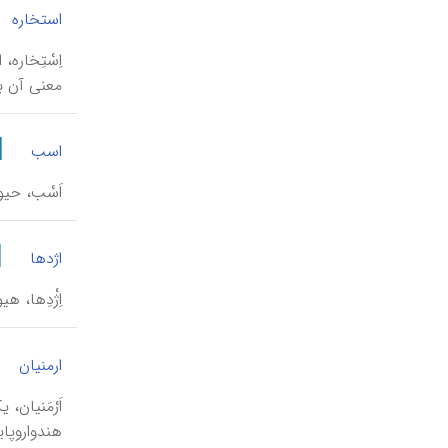
استخاره
اِسْتِخاره
معنی آن به
|
اسب
اَسْب، حیو
|
اژدها
اِژْدِها، 
ارمنیان
اَرْمَنیان
هندواروپا