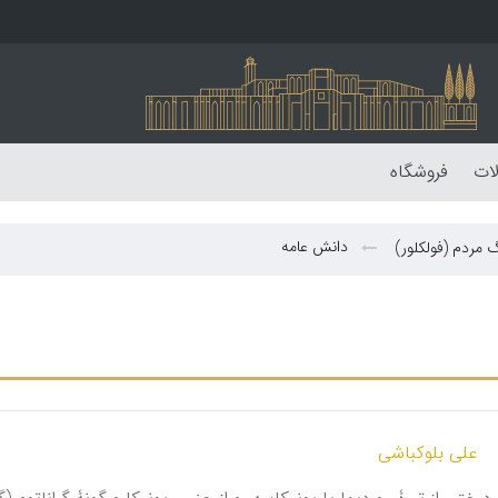
لات
فروشگاه
دانش عامه
 مردم (فولکلور)
علی بلوکباشی