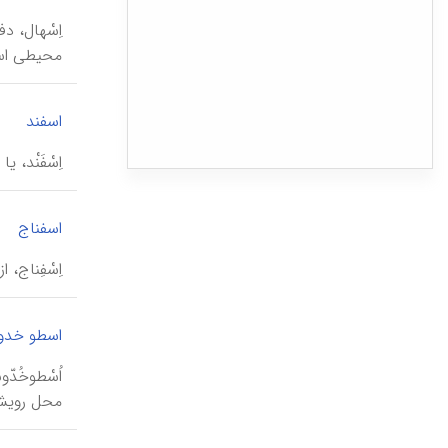
اِسْهال، د
محیطی است
|
اسفند
اِسْفَنْد،
اسفناج
اِسْفِناج،
اسطو خد
اُسْطوخُد
محل رویش 