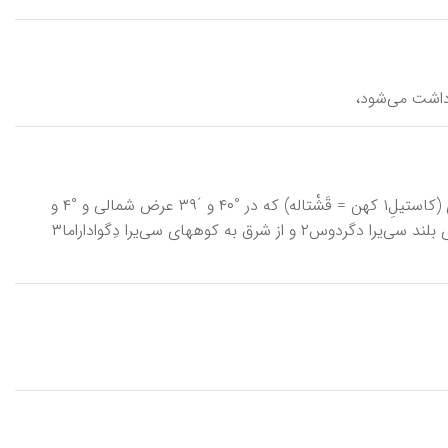
رداشت می‌شود،
آبِله، یا آبِلا، آبیلا، آبولا، آویلا، شهر و مركز استانی به همین نام، در اسپانیای مركزی (كاستیلِ۱ كهن = قَشْتاله) كه در °۴۰ و ´۳۹ عرض شمالی و °۴ و
´۴۲ طول غربی، در فاصلۀ ۸۷ كمـ غرب مادرید واقع شده است. از شمال به كوههای بلند سی‌یرا دگردوس۲ و از شرق به كوههای سی‌یرا دِگواداراما۳