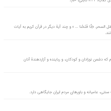
ثابتی، ۵۰).
۴)، دارای مفهوم رمزیِ گشایش و باطل السحر. «اِنّا فَتَحْنا ... » و چند آیۀ دیگر در قرآن کریم به آیات
ند.
 که دشمن‌ نوزادان و کودکان، و رباینده و آزاردهندۀ آنان
سنتی، عامیانه و باورهای مردم ایران جایگاهی دارد.