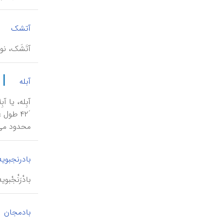
|
آتشک
آتَشَک، ن
|
آبله
محدود می‌گ
بادرنجبویه
بادْرَنْجْ
بادمجان