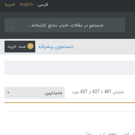
فارسی
english
العربیة
سبد خرید
جستجوی پیشرفته
0
نمایش
401
تا
427
از
427
مورد