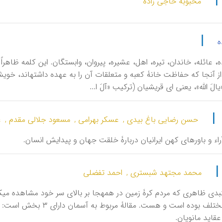
|
محبوبه حاجی زاده
|
ه
ه، عائله، خاندان، تیره، اهل، عشیره، پیروان، وابستگان. این کلمه ظاهر
|
حسن رضایی باغ بیدی ,
عسکر بهرامی ,
مسعود جلالی مقدم ,
ع
آراء و باورهای کهن ایرانیان دربارۀ خلقت جهان و پیدایش انسان.
محمد مجتهد شبستری ,
احمد تفضلی
آس
قاید مانویان.