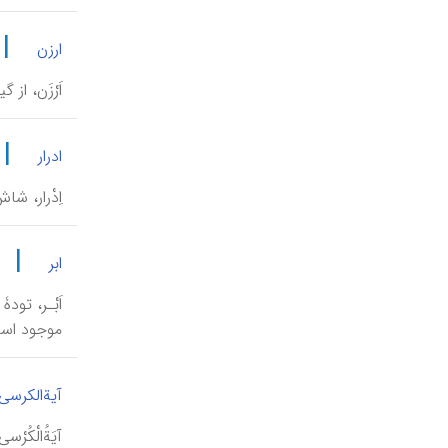
|
ارزن
اَرْزَن، ا
|
ادرار
‌اِدْرار، 
|
ابر
اَبْـر، تو
موجود است
آیةالکرسی