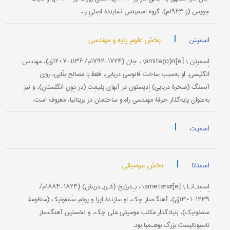
جویس (ز ۱۹۶۳م). گروه اسمیتس نمایندۀ اصلیِ ر...
|
بخش علوم پایه و مهندسی
اسمیتن
اِسمیتِن \ [e]smite(o)n\ ، جان (۱۷۲۴-۱۷۹۲م/ ۱۱۳۶-۱۲۰۷ق)، مهندس
انگلیسی. او به‌سبب ساخت فانوسی دریایی، فقط با مصالح بنّایی، روی
آبسنگ (صخرۀ دریایی) اِدیستون در آبهای پلیمِث (در دِوِنِ انگلستان)، و نیز
به‌عنوان پایه‌گذار حرفۀ مهندسی راه و ساختمان در بریتانیا، معروف است.
|
اسمیت
|
بخش موسیقی
اسمتانا
اِسمِتـانـا \ [e]smetānā\ ، بـِدرژیخ (فـریـدریش) (۱۸۲۴-۱۸۸۴م/
۱۲۳۹-۱۳۰۱ق)، آهنگ‌ساز چک. او سازندۀ اپرا و پوئِم سَمفونیک (منظومۀ
سمفونیک)، بنیادگذار مکتب موسیقی ملی چک، و نخستین آهنگ‌ساز
ناسیونالیست بزرگ بوهِـمیا بود.