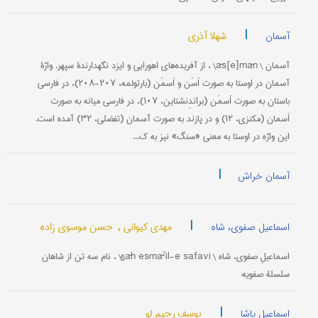
|
شهلا آذری
آسمان
آسمان \ ās[e]mān\ ، از آفریده‌های اهورایی و ایزد نگهدارندۀ سپهر. واژۀ
آسمان در اوستا به صورت اَسَن و اَسمَن (بارتولمه، ۲۰۷-۲۰۸)، در فارسی
باستان به صورت اَسمَن (براندِنشتاین، ۱۰۷)، در فارسی میانه به صورت
اَسمان (مکنزی، ۱۲) و در پازند به صورت آسمان (تفضلی، ۳۲) آمده است.
این واژه در اوستا به معنی «سنگ» نیز به ک...
|
آسمان خراش
|
مهدی کیوانی ,
حسن موسوی زاده
اسماعیل صفوی، شاه
اسماعيلِ صفوی، شاه \ šāh esmāˀil-e safavi\ ، نام سه تن از شاهان
سلسلۀ صفویه:
|
یوسف رحیم لو
اسماعیل پاشا