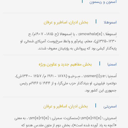
|
آسمون و ریسمون
|
بخش ادیان، اساطیر و عرفان
اسموهلا
اِسموهَلا \ [e]smowhalā\ ، یا اِسموهالا (ح ۱۸۱۵- ۱۹۰۷م/ ح
۱۲۳۰-۱۳۲۵ق)، معلم، پیام‌آور و واعظ سرخ‌پوست آمریکای شمالی. او
پایه‌گذار کیشی بود که پیروانش به رؤیا‌بینان معروف شدند.
|
بخش مفاهیم جدید و عناوین ویژه
اسمنیا
اُسمِنیا \ osmen[i]yā\ ، سِـرخیـو (۱۸۷۸ - ۱۹۶۱ م/ ۱۲۵۷ -۱۳۴۰ش)،
دولتمرد فیلیپینی. او بنیادگذار حزب ملی‌گرا، و از ۱۹۴۴ تا ۱۹۴۶م رئیس
جمهوری این کشور بود.
|
بخش ادیان، اساطیر و عرفان
اسمریتی
اِسمریتی \ [e]sm[e]riti\ (سنسکریت: سمرتی \ [e]sm[e]rti\ ، به معنی
«آنچه به یاد آورده شده است»)، بخش دوم از متون مقدس هندو که