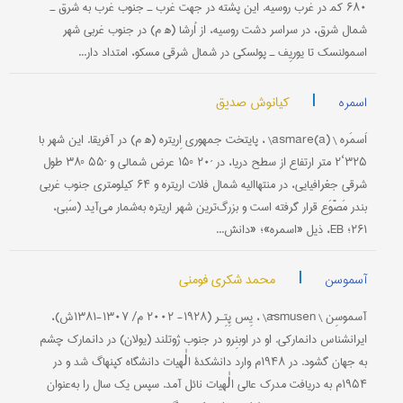
۶۸۰ کم‍ در غرب روسیه. این پشته در جهت غرب ـ جنوب غرب به شرق ـ
شمال شرق، در سراسر دشت روسیه، از اُرشا (ه‍ م) در جنوب غربی شهر
اسمولنسک تا یوریِف ـ پولسکی در شمال شرقی مسکو، امتداد دار...
|
کیانوش صدیق
اسمره
اَسمَره \ asmare(a)\ ، پایتخت جمهوری اِریتره (ه‍ م) در آفریقا. این شهر با
۳۲۵‘۲ متر ارتفاع از سطح دریا، در ´۲۰ °۱۵ عرض شمالی و ´۵۵ °۳۸ طول
شرقی جغرافیایی، در منتهاالیه شمال فلات اریتره و ۶۴ كیلومتری جنوب غربی
بندر مَصَّوَع قرار گرفته است و بزرگ‌ترین شهر اریتره به‌شمار می‌آید (سَبی،
۲۶۱؛ EB، ذیل «اسمره»؛ «دانش...
|
محمد شکری فومنی
آسموسن
آسموسِن \ āsmusen\ ، یِس ‎پِتِـر (۱۹۲۸- ۲۰۰۲ م/ ۱۳۰۷-۱۳۸۱ش)،
ایران‎شناس دانمارکی. او در اوبنِرو در جنوب ژوتلند (یولان) در دانمارک چشم
به جهان گشود. در ۱۹۴۸م وارد دانشکدۀ الٰهیات دانشگاه کپنهاگ شد و در
۱۹۵۴م به دریافت مدرک عالی الٰهیات نائل آمد. سپس یک سال را به‌عنوان