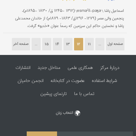
اسماعیل پاشا \ esmāˀil-pāšā\ (۱۲۴۵- ۱۳۱۲ ق/ ۱۸۳۰ -۱۸۹۵م)،
پنجمین والی مصر (۱۲۷۹- ۱۲۹۶ق/ ۱۸۶۳- ۱۸۷۹م) از خاندان محمدعلی
پاشا و نخستین حاکم این سرزمین که رسماً عنوان «خَدیو» گرفت.
صفحه اول
...
11
12
13
14
15
...
صفحه آخر
دربارۀ مرکز
همکاری علمی
مداخل جدید
انتشارات
شرایط استفاده
عضویت در کتابخانه
انجمن حامیان
تماس با ما
تارنمای پیشین
انتخاب زبان