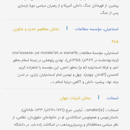
پیشین، از قهرمانان جنگ داخلی آمریکا و از رهبران سیاسی دورۀ بازسازی
پس از جنگ.
|
بخش مفاهیم جدید و عناوین
اسماعیلی، مؤسسه مطالعات
ویژه
اس‍ماعیلی، مؤسسۀ مطالعاتِ \moˀassese-ye motāleˀāt-e esmāˀili\
(بنیادنهاده‌شده در ۱۹۷۷م/ ۱۳۵۵ش)، نهادی پژوهشی در زمینۀ اسلام به‌طور
اعم، و فرقۀ اسماعیلیه (ه‍ م) به‌طور اخص. این مؤسسه را شاهزاده کریم
الحسنی (آقاخان چهارم)، چهل و نهمین امام اسماعیلیان نزاری، در لندن
بنیاد نهاد. پیشبرد دانش و آگاهی دربارۀ اسلام د...
|
بخش ادبیات جهان
اسمالت
اِسمالِت \ [e]smālet\ ، تُبایِس جرج (۱۷۲۱-۱۷۷۱م/ ۱۱۳۳-۱۱۸۵ق)،
داستان‌نویس و هجونویس اسکاتلندی. او در خانواده‌ای حقوق‌دان، نظامی، از
نظر سیاسی محافظه‌کار و پرِسبیتِری‌مذهب در اسکاتلند زاده شد. در دانشگاه