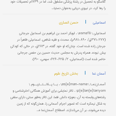
گلاسگو به تحصیل در رشتۀ پزشکی مشغول شد، اما در ۱۷۳۹م تحصیلات خود
را رها کرد، در نیروی دریایی به‌عنوان دستیا...
|
حسن انصاری
اسماعیلی
اسماعیلی \ esmāˀili\ ، ابوبکر احمد بن ابراهیم بن اسماعیل جرجانی
(۲۷۷-۳۷۱ق/ ۸۹۰-۹۸۱م)، محدث و فقیه شافعی. اسماعیلی ظاهراً در
جرجان زاده شده است. چنان‌که او خود گفته، در ۲۸۳ق، در حالی که کودکی
بیش نبوده، همراه پدرش به مجلس حدیث حسین بن حفص جرجانی
حاضر شده است (اسماعیلی، ۲/ ۶۲۵-۶۲۶؛ سهمی، ۱۹۰).
|
بخش تاریخ علوم
آسمان نما
آسمـان‌نمـا \ ās[e]mān-namā\ ، یــا پــلانــتــاریــوم \
p[e]lān[e]tāriyom\ ، تالار نمایشی برای آموزش همگانی اخترشناسی و
رشته‌های وابسته به آن، به‌ویژه دانش فضا. این تالار به‌طور سنتی دارای سقفی
به شکل نیمکره است که تصویر اجرام آسمانی را، همان‌گونه که از زمین
دیده می‌شوند، بر آن می‌اندازند. اصطلاح آسمان‌نما ه...