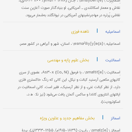
اِسمایبِرت \ [e]smāybert\ ، جـان (۱۶۸۸ - ۱۷۵۱م/ ۱۱۰۰ -۱۱۶۴ق)،
نقاش و معمار اسکاتلندی ـ آمریکایی. او بنیادگذار صورت آغازینِ سنت
نقاشی پُرتره در مهاجرنشینهای آمریکایی در نیوانگلند به‌شمار می‌رود.
|
ناهده فوزی
اسماعیلیه
اسماعیلیه \ esmāˀiliy[y]e(a)\ ، استان‌، شهر و آبراهی در کشور مصر.
|
بخش علوم پایه و مهندسی
اسمالتیت
اِسمالتیت \ [e]smāltit\ ، با فرمول (Co, Ni) As۳-x، عضوی از سری
کانیهای مکعبی آرسنیدِ کبالت و نیکل. این کانی که رنگ خاکستریِ فلزی
دارد، از نظر کبالت غنی، و از نظر آرسنیک، فقیر است. کانی اسمالتیت در
ایالتهای انتاریوی کانادا و ساکس آلمان یافت می‌شود (نیز نک‍ : ه‍ د،
اسکوترودیت).
|
بخش مفاهیم جدید و عناوین ویژه
اسمالز
اِسمالز \ [e]smālz\ ، رابـرت (۱۸۳۹-۱۹۱۵م/ ۱۲۵۵-۱۳۳۳ق)، بردۀ