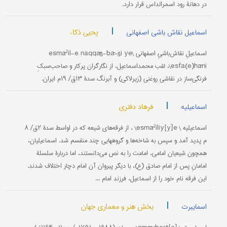
در دهانۀ رود اسمرالداس قرار دارد.
|
یحیی ذکاء
اسماعیل نقاش باشی اصفهانی
اسماعیلِ نقاش‌باشیِ اصفهانی \esmāˀil-e naqqāš-bā-ši ye
esfa(e)hāni\، لقب محمداسماعیل، از نگارگران پرکار و صاحب‌سبکِ
فرنگی‌ساز در نقاشی روغنی (زیرلاکی) و آبرنگ سدۀ ۱۳ق/ ۱۹م ایران.
|
فرهاد دفتری
اسماعیلیه
اسماعیلیه \ esmāˀiliy[y]e\ ، از فرقه‌های شیعه که در اواسط سدۀ ۲ق/ ۸
م پدید آمد و سپس به شاخه‌ها و گروههایی چند منقسم شد. اسماعیلیان،
همچون شیعیان امامی، امامت را به نص می‌دانستند، اما دربارۀ سلسلۀ
امامانِ پس از امام صادق (ع)، با دیگر پیروان آن امام دچار اختلاف شدند.
این فرقه نام خود را از اسماعیل، فرزند امام ...
|
بخش هنر و معماری جهان
اسمایبرت