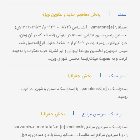
|
بخش مفاهیم جدید و عناوین ویژه
اسمتنا
اِسمِتُنا \ [e]smetonā\ ، آنتـانـاس (۱۸۷۴ - ۱۹۴۴ م/ ۱۲۵۳-۱۳۲۲ش)،
نخستین رئیس‌جمهور لیتوانی. اسمتنا در لیتوانی زاده شد که در آن زمان،
جزو امپراتوری روسیه بود. در ۱۹۰۲م از دانشکدۀ حقوق فارغ‌التحصیل شد،
سپس سردبیری نخستین روزنامۀ لیتوانی و نیز نشریۀ حزب دمکرات را به‌عهده
گرفت و به عضویت هیئت‌رئیسۀ مجلس شورای ویل...
|
بخش جغرافیا
اسمولنسک
اِسمولِنسک \ [e]smolensk\ ، یا اِسمالِنسک، استان و شهری در غرب
روسیه.
|
بخش جغرافیا
اسمولنسک، سرزمین مرتفع
اِسمولِنسک، سرزمینِ مرتفعِ \sarzamin-e mortafaˀ-e [e]smolensk
\ ، یـا سرزمین مرتفع اِسـمالنِسک ـ مسکو، پشتۀ بلند و ممتدی به طول