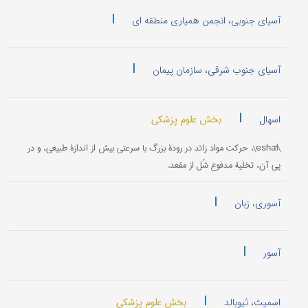
|
آسیای جنوبی، انجمن همیاری منطقه ای
|
آسیای جنوب شرقی، سازمان پیمان
|
بخش علوم پزشکی
اسهال
\eshāl\، حرکت مواد زائد در رودۀ بزرگ با سرعتی بیش از اندازۀ طبیعی، و در
پی آن، تخلیۀ مدفوع شُل از مقعد.
|
آسوری، زبان
|
آسور
|
بخش علوم پزشکی
اسمیث، ثیوبالد