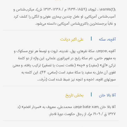
\(esmīs(t\ ، ثیوبالد (۱۸۵۹-۱۹۳۴ م / ۱۲۳۸-۱۳۱۳ ش)، میکرب‌شناس و
آسیب‌شناس آمریکایی. او عامل چندین بیماری عفونی و انگلی را کشف کرد
و غالباً برجسته‌ترین باکتری‌شناس آمریکایی دانسته می‌شود.
|
علی اکبر دیانت
آقچه، سکه
آقچه \āqče\، سکۀ نقره‎ای، پول، نقدینه، ثروت و توسعاً هر نوع مسکوک و
به مفهوم خاص، نام سکۀ رایج در امپراتوری عثمانی. این واژه از دو کلمۀ
ترکی «آق» (سفید) و «چه» (علامت نسبت یا تصغیر) ترکیب یافته، و معنی
لغوی آن مایل به سفید یا سکۀ سفید است (سامی، ۴۴). این کلمه به
صورتهای اقچه، اخچه و اغچه نیز ضبط شده است (دُرف...
|
بخش تاریخ
آقا بالا خان
آقا بالا خان \āqā bālā xān\، محمد‌علی، معروف به «سردار افخم» (د
۱۳۲۷ ق / ۱۹۰۹ م)، از رجال حکومت دورۀ قاجار.