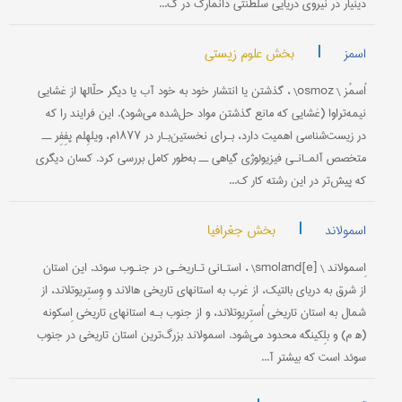
دینیار در نیروی دریایی سلطنتی دانمارک در گ...
|
بخش علوم زیستی
اسمز
اُسمُز \ osmoz\ ، گذشتن یا انتشار خود به خود آب یا دیگر حلّالها از غشایی
نیمه‌تراوا (غشایی که مانع گذشتن مواد حل‌شده می‌شود). این فرایند را که
در زیست‌شناسی اهمیت دارد، بـرای نخستین‌بـار در ۱۸۷۷م، ویلهِلم پفِفِر ــ
متخصص آلمـانـی فیزیولوژی گیاهی ــ به‌طور کامل بررسی کرد. کسان دیگری
که پیش‌تر در این رشته کار ک...
|
بخش جغرافیا
اسمولاند
اِسمولاند \ [e]smolānd\ ، استـانی تـاریخـی در جنـوب سوئد. این استان
از شرق به دریای بالتیک، از غرب به استانهای تاریخی هالاند و وِستِریوتلاند، از
شمال به استان تاریخی اُستِریوتلاند، و از جنوب بـه استانهای تاریخی اِسکونه
(ه‍ م) و بلِکینگه محدود می‌شود. اسمولاند بزرگ‌ترین استان تاریخی در جنوب
سوئد است که بیشتر آ...