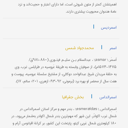
اهمیتشان کمتر از متون شروتی است، اما دارای اعتبار و حجیت‌اند و نزد
عامۀ هند‌وان محبوبیت بیشتری دارند.
|
اسمردیس
|
محمدجواد شمس
اسمر
اَسمَر \ asmar\ ، عبدالسلام بـن سلیـم فیتـوری (۸۸۰-۹۸۱ق/
۱۴۷۵-۱۵۷۴م)، از صوفیان وابسته به طریقۀ عَروسیه در طرابلس غرب. وی
به حلقۀ مریدان شیخ عبدالواحد دوکالی، از مشایخ سلسلۀ عروسیه، پیوست و
هفت سال از محضر او بهره برد (برمونی، ۹۲-۹۳؛ ازهری، ۲۰۱؛ سالم، ۱۷).
|
بخش جغرافیا
اسمرالداس
اِسمِرالداس \ esmerāldās\ ، بندر مهم و مرکز استان اسمرالداس در
شمال غرب اکوادُر. این شهر که مهم‌ترین بندر شمال اکوادر به‌شمار می‌رود، در
۱۸۰ کیلومتری شمال غربی کیتو، پایتخت این کشور، بر کرانۀ اقیانوس آرام و