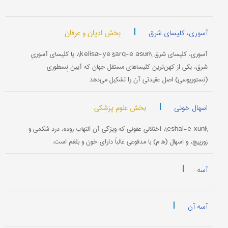
|
بخش ادیان و عرفان
آسوری، کلیسای شرق
آسوری، کلیسای شرق \kelīsā-ye šarq-e āsūrī\، یا کلیسای آسوریِ
شرق، یکی از کهن‌ترین کلیسا‌های مستقل جهان که آیین نِسطوری
(نِستور‌یوسی) اصل عقیدتی آن را تشکیل می‌دهد
|
بخش علوم پزشکی
اسهال خونی
\eshāl-e xūnī\، اختلالی عفونی که ویژگی آن التهاب روده، درد شکمی و
زورپیچ، و اسهال (ه‍ م) با مدفوعی غالباً دارای خون و بلغم است.
|
آسه
|
آسه آن