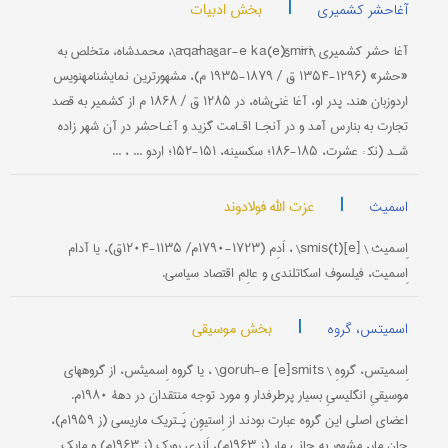
|
بخش ادبیات
آغاحشر کشمیری
آغا حشر کشمیری \āqāhašar-e ka(e)šmīrī\، محمدشاه، متخلص به
«حشر» (۱۲۹۶-۱۳۵۴ ق / ۱۸۷۹-۱۹۳۵ م)، مشهورترین نمایشنامه‎نویس
اردوزبان هند. پدر او، آغا غنی‌شاه، در ۱۲۸۵ ق / ۱۸۶۸ م از کشمیر به‌ قصد
تجارت به بنارس آمد و در آنجـا اقـامت گزید و آغـاحشر در آن شهر زاده
شـد (نک‍ : عشرت، ۱۸۵-۱۸۶؛ سکسینه، ۱۵۱-۱۵۲؛ اردو ... ، ...
|
عزت الله فولادوند
اسمیث
اِسمیث \ [e]smis(t)\ ، اَدِم (۱۷۲۳-۱۷۹۰م/ ۱۱۳۵-۱۲۰۴ق)، یا آدام
اِسمیت، فیلسوف اسکاتلندی و عالِم اقتصاد سیاسی.
|
بخش موسیقی
اسمیتس، گروه
اِسمیتس، گروهِ \ goruh-e [e]smits\ ، یا گروه اِسمیثس، از گروههای
موسیقیِ انگلیسیِ بسیار پرطرفدار و مورد توجه منتقدان در دهۀ ۱۹۸۰م.
اعضای اصلی این گروه عبارت بودند از اِستیوِن پَـتریک ماریسی (ز ۱۹۵۹م)،
جان مار، مشهور به جانی مار (ز ۱۹۶۳م)، اَندی رورک (ز ۱۹۶۳م) و مایک