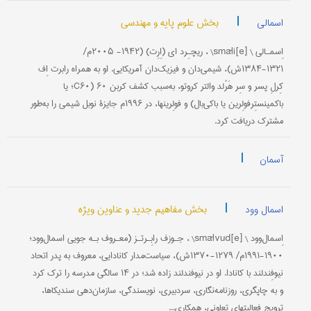
|
بخش علوم پایه و مهندسی
اسمالی
اِسمـالی \ [e]smāli\ ، ریچـِرد ای (اِرِت) (۱۹۴۲- ۲۰۰۵م/
۱۳۲۱-۱۳۸۴ش)، شیمی‌دان و فیزیک‌دان آمریکایی. او به همراه رابرت اِف
کِرلِ پسر و سِر هَرُلد والتر کروتو، به‌سبب کشف کربن ۶۰ (C۶۰؛ یا
باکمینستِرفولِرین یا باکی‌بال) و فولِرینها، در ۱۹۹۶م جایزۀ نوبل شیمی را به‌طور
مشترک دریافت کرد.
|
آسمان
|
بخش مفاهیم جدید و عناوین ویژه
اسمال وود
اِسمال‌وود \ [e]smālvud\ ، جـوزف رابِـرتـز (معـروف بـه جویی اسمال‌وود؛
۱۹۰۰-۱۹۹۱م/ ۱۲۷۹-۱۳۷۰ش)، سیاست‌مدار کانادایی، معروف به پدر اتحاد
نیوفِندلند با کانادا. او در نیوفندلند زاده شد؛ در ۱۴ سالگی مدرسه را ترک کرد
و به چاپگری، روزنامه‌نگاری، سردبیری، نویسندگی، سازمان‌دهی سندیکاها،
ترویج فعالیتهای تعاونی، همکاری...