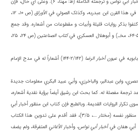
في مکتبة غوته بألمانیا تشتمل أیضاً علی أخبار أبي نواس و ترجمته الکاملة (ظ: مهنا، ۶). وعلی أي حال، فإن
 في هذا القرن ابن عبدربه، وکذلک الصولي في
الأوراق
(ص ۱۰، ۱۲،
۱)، وقد اکتفوا بذکر روایات قلیلة وأبیات و مقطوعات من أشعاره. وقد جمع
کتاب الصناعتین
(ص ۲۴، ۲۵،
عیون أخبار الرضا
(۲/۱۴۲-۱۴۴) أشعاراً له في مدح الإمام
علاء المعري، والحصري، وابن عبدالبر، والباخرزي، وأبي عبید البکري معلومات جدیدة
د ترجمة مفصلة له. کما بحث ابن رشیق أیضاً برؤیة نقدیة أشعاره،
 ۶هـ/ ۱۲م لانجد في أي من المصادر شیئاً سوی تکرار الروایات القدیمة. وبالطبع فإن کتاب ابن منظور أخبار أبي
مختار
...، ۳/۵)، فقد أقدم علی تدوین هذا الکتاب
ت أبي هفان في
أخبار أبي نواس،
وأخبار
الأغاني
المتفرقة، ولم یضف