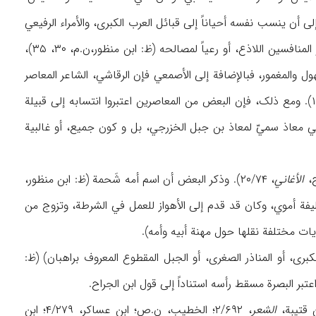
أن ینسب نفسه أحیاناً إلی قبائل العرب الکبری، والأمراء الرفیعي
النسب، أو الأکاسرة، شأنه في ذلک شأن الکثیر من الشعراءالمغمورین المعاصرین له، هرباً من هجو المنافسین اللاذع، أو رعیاً لمصالحه (ظ: ابن منظور،ن.م، ۳۰، ۳۵)،
ول والمغمور، فبالإضافة إلی الأصمعي فإن الرقاشي، الشاعر المعاصر
له، اعتبر في أشعار هجائیة له کل هذه الأنساب مزیفة (ن.م، ۳۳-۳۴؛ أیضاً ظ: ابن بسام، ۴(۱)/۱۹۱). ومع ذلک، فإن البعض من المعاصرین اعتبروا انتسابه إلی قبیلة
ي معاذ سميّ لمعاذ بن جبل الخزرجي، بل و کون جمیع، أو غالبیة
الأغاني
، ۲۰/۷۴). وذکر البعض أن اسم أمه شَحمة (ظ: ابن منظور،
ر خلیفة أموي، وکان قد قدم إلی الأهواز للعمل في الشرطة، وتزوج من
بری، أو المناذر الصغری، أو الجبل المقطوع المعروف براهبان) (ظ:
الشعر
، ۲/۶۹۲؛ الخطیب، ن.ص؛ ابن عساکر، ۴/۲۷۹؛ ابن