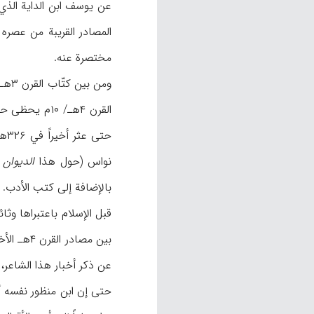
المصادر القریبة من عصره مثل الوح
مختصرة عنه.
ومن بین کتّاب القرن ۳هـ أورد ابن قتیبة في
القرن ۴هـ/ ۰
نواس (حول هذا
الدیوان
بین مصادر القرن ۴هـ الأخری
عن ذکر أخبار هذا الشاعر
حتی إن ابن منظور نفسه أبدی في مقدمة کتاب أخ