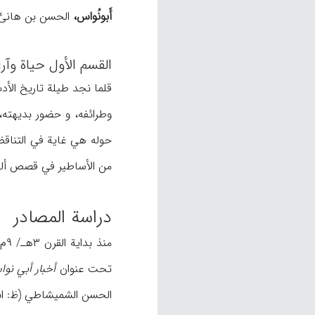
أَبونُواس،
الحسن بن هانئ (ح ۱۴۰-۱۹۸هـ/ ۷۵۷-۸۱۴م)، شاعر شهیر من 
القسم الأول حیاة وآر
قلما نجد طیلة تاریخ الأدب
وطرائفه، و حضور بدیهته، 
حوله هي غایة في التناقض
من الأساطیر في قصص ألف ل
دراسة المصادر
من
تحت عنوان
أخبار أبي نو