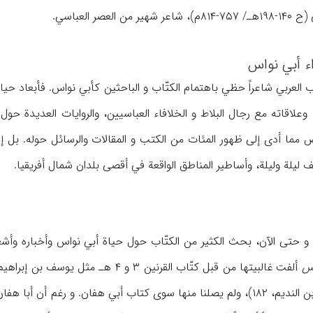
العصر العباسي.
اء أبي نواس
 العربي شاعراً حظي باهتمام الکتّاب و الباحثین کأبي نواس. فأبعاد حیاته ا
وعلاقاته مع رجال البلاط و الخلافاء العباسیین، والروایات العدیدة حول 
 مما أدی إلی ظهور المئات من الکتب و المقالات والرسائل حوله. بل 
یلة ولیلة، وأساطیر المناطق الواقعة في أقصی بلدان شمال أفریقیا.
ذ بدایة القرن ۳هـ/ ۹م و حتی الآن، بحث الکثیر من الکتّاب حول حیاة أبي نواس و
اس
ألفت غالبیتها من قبل کتّاب القرنین ۳ 
الحسن الشمیشاطي (ظ: ابن الندیم، ۱۸۲)، ولم یصلنا منها سوی کتاب أبي هفان. و