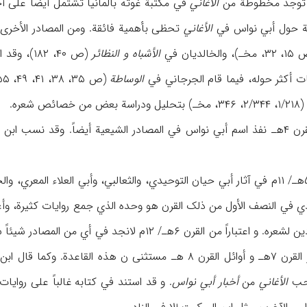
وال توجد مخطوطة من
الأغاني
وثة حول أبي نواس في
الأغاني
تحظی بأهمیة فائقة. ومن المصادر الأخری
ـ)، والخالدیان في
الأشباه و النظائر
(ص ۴۰، ۸۲
ات أکثر حوله، فیما قام الجرجاني في
الوساطة
(ص ۳۵، ۳۸، ۴۱، ۴۹، ۵۵-۶۴، مخـ) و أبوهلال العسکري في
(۱/۲۱۸، ۲/۳۴۴، ۳۴۶، مخـ) بتحلیل ودراسة بعض من خصائص شعره.
ابن بابویه في
ولانجد في مصادر القرن ۵هـ/ ۱۱م في آثار أبي حیان التوحیدي، والثعالبي، وأبي ال
ادي في النصف الأول من ذلک القرن هو وحده الذي جمع روایات کثیرة، وأع
ونقل آراء البعض من النقادین لشعره. و اعتباراً من القرن
 قال ابن منظور نفسه (
احب
الأغاني
من
أخبار أبي نواس
. و قد استند في کتابه غالباً علی روایا