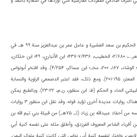
 أشرف صادقي المفردات الفارسیة التي أوردها في أشعاره بالنقد و
ذکرت غالبیة المصادر القدیمة أن جده صَباح (رَباح) من موالي الجراح بن عبدالله الحَکَمي (من قبیلة الحکیم بن سعد العشیرة و عامل عمر بن عبدالعزیز سنة ۹۹ هـ في
عر
...، ۲/۶۸۰؛ الخطیب، ۷/۴۳۶-۴۳۷؛ ابن الأنباري، ۴۹؛ ابن خلکان،
...، ۳/۱۵۶؛ الوشاء، ۱۶۷، ۲۰۰، مخـ؛ ابن عساکر، ۴/۲۵۴). وقد افتخر أبونواس
نفسه لمرات عدیدة في أشعاره بقبیلة قحطان، وهجا العرب الشمالیین (العدنانیین) (۲/۱-۲۰؛ ابن المعتز، ۱۹۵-۲۰۱). ومع ذلک، فقد اعتبر الدصمعي الراویة والنسابة
المعروف المعاصر له، نسبه الولائي لقبائل الیمن مختلقاً، فقال: عدّ أبونواس کذباً أصله من موالي قبیلتي الحاء و الحکم (ظ: ابن منظور، ن.م، ۲۲-۲۳). وبالطبع یمکن
اعتبار قول الأصمعي هذا مغرضاً، مصدره الاختلافات بینه و بین أبي نواس (ظ: تتمة المقالة)، إلا أن هناک روایات عدیدة أخری تؤید قوله. وقد نقل ابن منظور ۳ روایات
علی الأقل (ن.م، ۲۴-۲۹)، ومضمونها: أن کنیة أبي نواس کانت في البدء أبا علي، وأنه کان یعتبر نفسه من أحفاد عبیدالله بن زیاد (تـ ۷۵هـ) من قبیلة بني تیم الله بن
ن أقرباء الشاعر المعروف الفرزدق، وأطلق مثله علی نفسه کنیة أبي
ایمن، واختار لنفسه کنیة أبي نواس التي کانت کنیة ملوک الیمن.