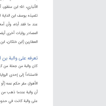
عند ما فقد أباه، وأن أم
المصادر روایات أخری أیضا
العطارین (ابن خلکان، ابن منظور، 
تعرفه علی والبة بن ا
الأهواز، مقر حکم عمه (أو ابن ع