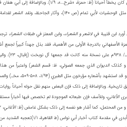
عن یوسف ابن الدایة الذي کان یخطأ أحیاناً (ظ: 
شیات لأبي تمام (ص ۱۴۰)، وآثار الجاحظ، و
نقد الشعر
لقدامة 
لاشعر و الشعراء
، وابن المعتز في
طبقات الشعراء
ترجم
۱م یحظی حمزة الأصفهاني بالدرجة الأولی من الأهمیة، فقد بذل جهداً کبیراً ل
حتی عثر أخیر
و کذلک
الدیوان
الذي جمعه الصولي، ظ: قسم الشعر) واعتبراً من هذا
الأغاني
، وللأسف فإن طبعاته الموجودة لم تخصص فیها أخباراً مستقل
، و من المحتمل، کما أشار هو نفسه إلی ذلک بشکل غامض (ظ:
الأغاني
بار أبي نواس (ط القاهرة، ۱/۱)تعجبه الشدید من ذلک و قال إنه لم یعثر في النسخ المتعددة