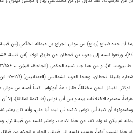
نیون عن فارسیاته، فقد تناول کل من محمدتقي بهار و مجتبی مینوي و علي
الش
وت، ۱۲)، و من هنا جاء نسبه الحکمي (الجاحظ،
البیان
دالله لم یکن له ولد کف عن هذا الادعاء، واعتبر نفسه من قبیلة نزار، وم
اء هذا النسب أیضاً، ونسب نفسه إلی قبیلتي الحاء و الحکم من قبائل ل