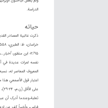
ولم یغفل الباحثون الإیرا
الدراسة.
حیاته
خراسان، ظ: الطبري، ۶/۵۵۸)، ورفعوا نسبه إلی یعرب بن قحطان عن طریق الولاء (ابن قتیبة،
۲/۹۵؛ ابن منظور،
أخبار
...، ط بیر
ثعلبة،وعندما أدرک أن عبی
فراس، وأخیراً کف عن ادع