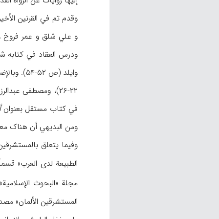
إلیها روایات عن الرواة الق
وقدم تم في القرنین الأخ
و علي شلق و عمر فروخ و 
ودرس العقاد في کتابه شخص
في کتاب مستقل بعنوان
أ
ومن البدیهي أن هناک معل
وفیما یتعلق بالمستشرقی
الطبیعة لدی العرب» قسماً کبیراً له (ص
مجلة «البحوث الإسلامیة
المستشرقین الألمان» مصد