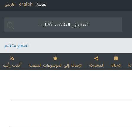
العربیة
english
فارسی
تصفح متقدم
لة
الإحالة
المشارکة
الإضافة إلی الموضوعات المفضلة
أکتب رأیك