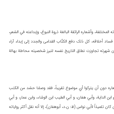
لمختلفة، وأشعاره الرائقة البالغة ذروة النبوغ، وإبداعته في الشعر،
فساد أخلاقه، کل ذلک دفع الکتّاب القدامی والجدد إلی إبداء آراء
إن شهرته تجاوزت نطاق التاریخ نفسه لتبرز شخصیته محاطة بهالة
أخباره وأشعاره دون أن یترکوا أي موضوع تقریباً، فقد وصلنا حشد من الکتب
و ۴ هـ مثل یوسف بن إبراهیم ابن الدایة، وأبي هفان، و أبي الطیب ابن الوشاء، وابن عمار، و أبي
 رغم أن أبا هفان کان تلمیذاً لأبي نواس (ظ: ن.د، أبوهفان)، إلا أنه نقل أکثر روایاته