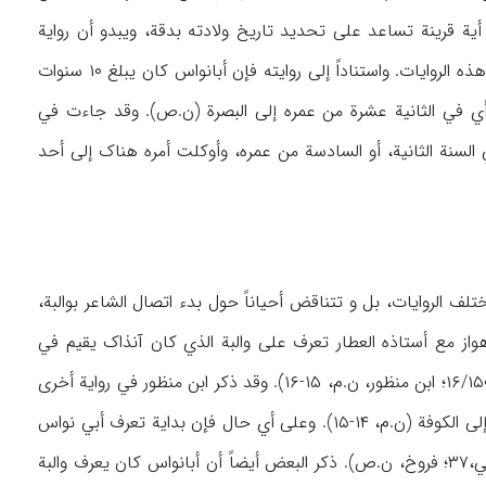
 ۳۱۶). ولاتوجد في المصادر و في أشعاره أیة قرینة تساعد علی تحدید تاریخ ولادته بدقة، ویبدو أن روایة
تلمیذه یوسف ابن الدایة القاضیة بأن ولادته في ۱۴۰هـ (أبوهفان، ۱۰۹) أقرب إلی الصواب بین کل هذه الروایات. واستناداً إلی روایته فإن أبانواس کان یبلغ ۱۰ سنوات
 أي في الثانیة عشرة من عمره إلی البصرة (ن.ص). وقد جاءت في
ي السنة الثانیة، أو السادسة من عمره، وأوکلت أمره هناک إلی أحد
ن جملة من کان لهم تأثیر کبیر في تکوین شخصیة أبي نواس (ظ: ابن المعتز، ۸۸). وتختلف الروایات، بل و تتناقض أحیاناً حول بدء اتصال الشاعر بوالبة،
عندما ذهب من البصرة إلی الأهواز مع أستاذه العطار تعرف علی والبة الذي کان آنذاک یقیم في
، ۱۶/۱۵۰؛ ابن منظور، ن.م، ۱۵-۱۶). وقد ذکر ابن منظور في روایة أخری
أن والبة عندما ذهب من الأهواز إلی البصرة رأی أبانواس في سوق العطارین، فولع به، وأخذه معه إلی الکوفة (ن.م، ۱۴-۱۵). وعلی أي حال فإن بدایة تعرف أبي نواس
علی والبة کانت في حدود سنة ۱۵۳هـ، وقد کان أبونواس یبلغ من العمر آنذاک ۱۲ سنة (قا: صدقي،۳۷؛ فروخ، ن.ص). ذکر البعض أیضاً أن أبانواس کان یعرف والبة