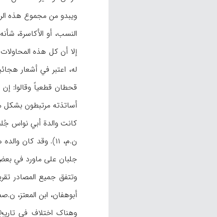
ویبدو من مجموع هذه الروا
إلا أن کل هذه المحاولات ا
قحطان قطعیاً وقالوا: إن
أساتذته مرتبطون بشکل ما با
کانت والدة أبي نواس جُلبان، أو
ن.م، ۱۱). وقد کان 
جلبان علی ماورد في بعض المصادر (أبوهفان، ۱۰۸؛ ابن المعتز، ن.ص؛ قا: ابن م
وتتفق جمیع المصادر تقریب
أبوهفان، ابن المعتز، ن.صص؛ الخطیب، ۷/۴۴۸؛ ابن منظور، ن.م، ۱۲). وابن خلکان هو الوحید الذي اع
وهناک اختلاف في تاریخ ولادته یتراوح بین سنو