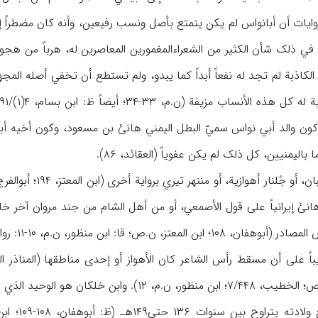
یات أن أبانواس لم یکن یتمتع بأصل ونسب رفیعین، وأنه کان مضطراً إلی 
لکاذبة لم تجد له نفعاً أبداً کما یبدو، ولم تستطع أن تخفي أصله المجه
 کون والد أبي نواس سميّ البطل الیمني هانئ بن مسعود، وکون أخیه أب
لیمنیین، کل ذلک لم یکن عفویاً (العقائد، ۸۶).
 جُلنار أهوازیة، أو مننهر تیري بروایة أخری (ابن المعتز، ۱۹۴؛ أبوالفرج،
والده هانئ إیرانیاً علی قول الأصمعي، أو من أهل الشام من جند مروان آخ
نظور، ن.م، ۱۰-۱۱: روایات مختلفة نقلها حول مهنة أبیه وأمه).
اً علی أن مسقط رأس الشاعر کان الأهواز أو إحدی مناطقها (المناذر الک
تبر البصرة مسقط رأسه استناداً إلی قول ابن الجراح.
ات ۱۳۶ حتی۱۴۹هـ (ظ: أبوهفان، ۱۰۸-۱۰۹؛ ابن قتیبة،