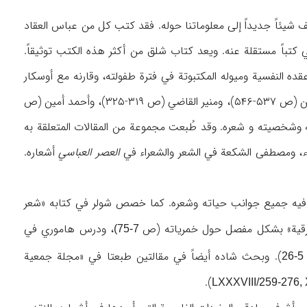
 شیئاً جدیداً إلی معلوماتنا حوله. فقد کتب کل من عباس العقاد
تباً مستقلة عنه. ویعد کتاب شلق من أکثر هذه الکتب توثیقاً.
ه النفسیة ومیوله المکتبوتة في فترة طفولته، وقارنه مع أوسکار
وایلد (ص ۵۲-۵۴). وبالإضافة إلی ذلک کُتبت عنه مقالات کثیرة أیضاً: فقد عمد کل من أمین الحسن (ص ۵۳۷-۵۴۶)، ومنیر القاضي (ص ۳۱۹-۳۲۵)، وأحمد أمین (ص
لرحمان شکري (ص ۱۸-۲۱)، إلی بحث ودراسة حیاته وشخصیته و شعره. وقد طُبعت مجموعة من المقالات المتعلقة به
، ومصطفی الشکعة في الشعر والشعراء في
العصر العباسي
أشعاره.
رس فیه جمیع جوانب حیاته وشعره. کما خصص شولر في کتابه «شعر
شرقیة» بشکل مفصل حول خمریاته (ص
، ودرس هاموري في
7-75)
). وبحث شاده أیضاً في مقالتین طبعتا في «مجلة جمعیة
5-26
).
LXXXVIII/259-276,