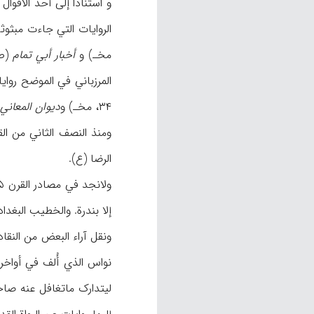
و استناداً إلی أحد الأق
الروایات التي جاءت مبث
مخـ) و
أخبار أبي تمام
(ص ۱۵، ۳۲، مخ
المرزباني في الموضح روای
۳۴، مخـ) و
دیوان
المعاني
ومنذ النصف الثاني من القرن ۴هـ نفذ اسم أبي نواس في المصادر الشیعیة أیضاً. وقد نسب 
الرضا (ع).
إلا بندرة. والخطیب البغد
نواس الذي أُلف في أواخر القرن ۷هـ و أوائل القرن ۸ هـ مستثنی ن هذه القاعدة. وکما
لیتدارک ماتغافل عنه ص