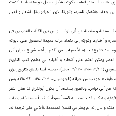
حمزة، «شرح...»، ۱/۹). وبالإضافة إلی أبي هفان فإن غالبیة المصادر العامة ذکرت بشکل مفصل ترجمته، فیما اکتفت
بن جعفر، و
الکامل
للمبرد،
والورقة
لابن الجراح بنقل أشعار و أخبار
ة مستقلة و مفصلة عن أبي نواس. و من بین الکتّاب العدیدین في
جمع أشعاره و أخباره، وتوجّه إلی بغداد مرات عدیدة للحصول علی دیوانه
اً في ۳۲۶هـ/ ۹۳۸م علی نسخة منه کانت قد جمعها آل نوبخت (إقبال، ۲۳). والیوم یعد «شرح» حمزة الأصفهاني من أقدم و أهم شروح دیوان أبي
 العصر یمکن العثور علی أشعاره و أخباره في بطون کتب التاریخ
بالإضافة إلی کتب الأدب. و قد استشهد بأشعاره مؤرخون مثل الطبري (۱/۹۴، ۵۰۸-۵۰۹، مخـ) والمسعودي (۲/۱۱۴، ۳۵۰، ۳/۴۳۰، مخـ)، خاصة فیما یتعلق بتاریخ إیران
قبل الإسلام باعتبراها وثائق تاریخیة. وبالإضافة إلی ذلک فإن البعض منهم نقل حوله أحیاناً روایات، وأوضح جوانب من حیاته (الجهشیاري، ۱۲۳، ۱۶۵، ۱۹۱-۱۹۵). ومن
ة عن أبي نواس. وبالطبع یستبعد أن یکون أبوالفرج قد غض النظر
، ۱۸/۲)، إنه کان قد خصص له قسماً مفرداً، أو کتاباً مستقلاً لم یصلنا،
للأغاني
علی ترجمة له.