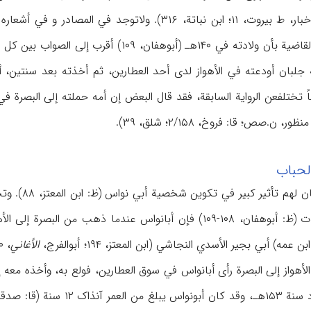
الأنباري، ۵۱؛ ابن منظور، أخبار، ط بیروت، ۱۱؛ ابن نباتة،
ه جلبان أودعته في الأهواز لدی أحد العطارین، ثم أخذته بعد سنتین،
ً تختلفعن الروایة السابقة، فقد قال البعض إن أمه حملته إلی البصرة ف
ن.صص؛ قا: فروخ، ۲/۱۵۸؛ شلق، ۳۹).
لحباب
کان والبة م
فاستناداً إلی إحدی الروایات (ظ: أبوهفان، ۱۰۸-۱۰۹) فإن أبانواس 
مه) أبي بجیر الأسدي النجاشي (ابن المعتز، ۱۹۴؛ أبوالفرج،
الأغاني