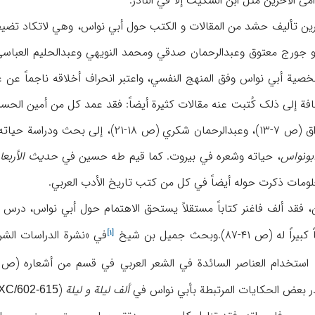
دامی الآخرین مثل ابن السکیت إلا في النادر.
یرین تألیف حشد من المقالات و الکتب حول أبي نواس، وهي لاتکاد تضیف
جورج معتوق وعبدالرحمان صدقي ومحمد النویهي وعبدالحلیم العباسي ک
یة أبي نواس وفق المنهج النفسي، واعتبر انحراف أخلاقه ناجماً عن عقد
۲۲-۲۶)، ومصطفی عبدالرزاق (ص ۷-۱۳)، وعبدا
بونواس
، حیاته وشعره في بیروت. کما قیم طه حسین في
حدیث الأربعاء
ومات ذکرت حوله أیضاً في کل من کتب تاریخ الأدب العربي.
ن، فقد ألف فاغنر کتاباً مستقلاً یستحق الاهتمام حول أبي نواس، د
 ۴۱-۸۷).وبحث جمیل بن
شیخ
في «نشرة الدراسات ال
[۱]
» استخدام العناصر السائدة في الشعر العربي في قسم من أشعاره (ص
ر بعض الحکایات المرتبطة بأبي نواس في
ألف لیلة و لیلة
(
 XC/602-615