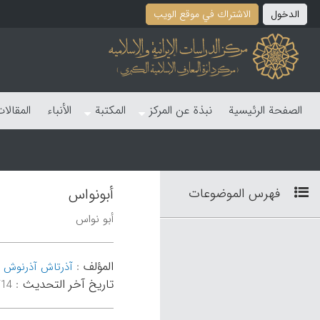
الدخول
الاشتراك في موقع الویب
الصفحة الرئیسیة
نبذة عن المرکز
المکتبة
الأنباء
المقالا
فهرس الموضوعات
أبونواس
أبو نواس
المؤلف
-
:
آذرتاش آذرنوش
تاریخ آخر التحدیث
:
۲۰:۲۲