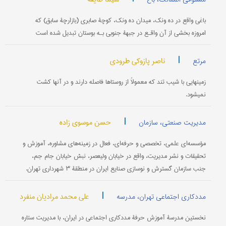
باغی واقع در ده ونک، میدان ده ونک، کوچۀ صابری (بازارچۀ سابق) که
امروزه بخشی از آن واقـع در جبهۀ جنوبی بـه بوستان تبدیل شده است
|
ناصر پازوکی طرودی
مرتع
زمینهایی با شیب تند که معمولاً از روستاها فاصله دارند و در آنها کشت
نمی‎شود.
|
حسن موسوی زاده
مدیریت صنعتی، سازمان
مؤسسه‌ای علمی، تخصصی و حرفه‌ای، فعال در زمینه‌های مشاوره، آموزش و
تحقیقات و نشر مدیریت، واقع در خیابان ولیعصر، نبش خیابان جام جم،
جنب سازمان گسترش و نوسازی صنایع ایران در منطقۀ ۳ شهرداری تهران.
|
علی محمد مرادیان منفرد
مددکاری اجتماعی تهران، مدرسه
نخستین مدرسۀ آموزش حرفۀ مددکاری اجتماعی در ایران، با مدیریت ستاره