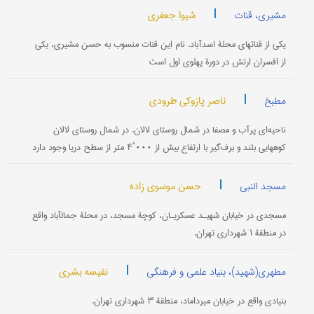
|
شیوا جعفری
مشیری، قنات
یکی از قناتهای محلۀ اسدآباد. نام این قنات منسوب به حسن مشیری، یکی
از افسران ارتش در دورۀ پهلوی اول است
|
ناصر پازوکی طرودی
مطبخ
ناحیه‌ای پرآب و مصفا در شمال روستای لالان. در شمال روستای لالان
کوههایی بلند و برف‌گیر با ارتفاع بیش از ۰۰۰‘۴ متر از سطح دریا وجود دارد
|
حسن موسوی زاده
مسجد النبی
مسجدی در خیابان شهیـد عسکریـان، کوچۀ مسجد، در محلۀ جمال‎آباد واقع
در منطقۀ ۱ شهرداری تهران.
|
نفیسه بشری
مطهری(شهید)، بنیاد علمی و فرهنگی
بنیادی واقع در خیابان میرداماد، منطقۀ ۳ شهرداری تهران.