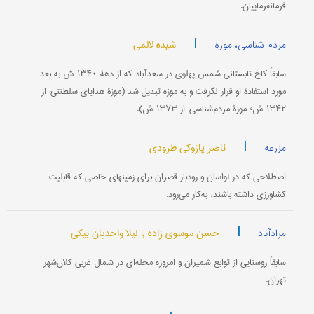
فرمانفرماییان.
|
شیده لالمی
مردم شناسی، موزه
سابقاً کاخ تابستانی شمس پهلوی در سعدآباد که از دهۀ ۱۳۴۰ ش به بعد
مورد استفادۀ او قرار نگرفت و به موزه تبدیل شد (موزۀ هدایای سلطنتی: از
۱۳۴۲ ش؛ موزۀ مردم‌شناسی: از ۱۳۷۳ ش).
|
ناصر پازوکی طرودی
مزرعه
اصطلاحی که در لواسان و رودبار قصران برای زمینهای خاصی که قابلیت
کشاورزی داشته باشند، به‌کار می‌رود.
|
حسن موسوی زاده ,
لیلا واحدیان بیکی
مرادآباد
سابقاً روستایی از توابع شمیران و امروزه محله‌ای در شمال غربی کلان‌شهر
تهران.