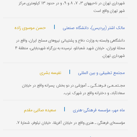
شهرداری تهران در ناحیه‎های ۳، ۷، ۸ و ۹، و در حدود ۱۳ کیلومتری مرکز
شهر تهران واقع است
|
حسن موسوی زاده
مالک اشتر (پردیس)، دانشگاه صنعتی
دانشگاهی وابسته به وزارت دفاع و پشتیبانی نیروهای مسلح ایران، واقع در
محلۀ لویزان، خیابان شهید شعبانلو، نرسیده به بزرگراه شهیدبابایی، منطقۀ ۴
شهرداری تهران.
|
نفیسه بشری
مجتمع تطبیقی و بین المللی
مجـتمـعـی فـرهنـگـی ـ آموزشی در دو بخش: پسرانه واقع در خیابان
سعادت‎آباد، و دخترانه واقع در شهرک غرب.
|
سعیده صائبی مقدم
ماه مهر، مؤسسه فرهنگی-هنری
مؤسسه‌ای فرهنگی ـ هنری واقع در خیابان آفریقا، خیابان نیلوفر، شمارۀ ۷.