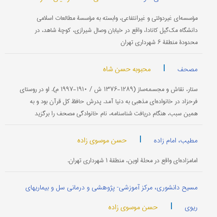
مؤسسه‌ای غیردولتی و غیرانتفاعی، وابسته به مؤسسۀ مطالعات اسلامی
دانشگاه مک‌گیل کانادا، واقع در خیابان وصال شیرازی، کوچۀ شاهد، در
محدودۀ منطقۀ ۶ شهرداری تهران
|
محبوبه حسن شاه
مصحف
ستار، نقاش و مجسمه‌ساز (۱۲۸۹-۱۳۷۶ ش / ۱۹۱۰-۱۹۹۷ م). او در روستای
فرحزاد در خانواده‌ای مذهبی به دنیا آمد. پدرش حافظ کل قرآن بود و به
همین سبب، هنگام دریافت شناسنامه، نام خانوادگی مصحف را برگزید
|
حسن موسوی زاده
مطیب، امام زاده
امامزاده‌ای واقع در محلۀ اوین، منطقۀ ۱ شهرداری تهران.
مسیح دانشوری، مرکز آموزشی- پژوهشی و درمانی سل و بیماریهای
|
حسن موسوی زاده
ریوی