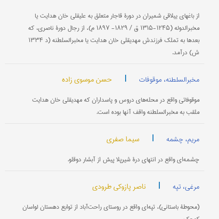
از باغهای ییلاقی شمیران در دورۀ قاجار متعلق به علیقلی خان هدایت یا
مخبرالدوله (۱۲۴۵-۱۳۱۵ ق / ۱۸۲۹- ۱۸۹۷ م)، از رجال دورۀ ناصری، که
بعدها به تملک فرزندش مهدیقلی خان هدایت یا مخبرالسلطنه (د ۱۳۳۴
ش) درآمد.
|
حسن موسوی زاده
مخبرالسلطنه، موقوفات
موقوفاتی واقع در محله‌های دروس و پاسداران که مهدیقلی خان هدایت
ملقب به مخبرالسلطنه واقف آنها بوده است.
|
سیما صفری
مریم، چشمه
چشمه‌ای واقع در انتهای درۀ شیرپلا پیش از آبشار دوقلو.
|
ناصر پازوکی طرودی
مرغی، تپه
(محوطۀ باستانی)، تپه‌ای واقع در روستای راحت‌آباد از توابع دهستان لواسان