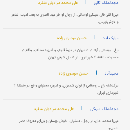
|
علی محمد مرادیان منفرد
مجدالملک ثانی
میرزا تقی‌خان سینکی لواسانی، از رجال اواخر عهد ناصری به بعد، ادیب، شاعر
و خوش‌نویس.
|
حسن موسوی زاده
مبارک آباد
باغ ـ روستایی آباد در شمیران در دورۀ قاجار، و امروزه محله‌ای واقع در
محدودۀ منطقۀ ۴ شهرداری، در شمال شرقی تهران.
|
حسن موسوی زاده
مجیدآباد
درگذشته باغ ـ روستایی از توابع شمیران، و امروزه محله‎ای واقع در منطقۀ ۴
شهرداری تهران.
|
علی محمد مرادیان منفرد
مجدالملک سینکی
میرزا محمد خان، از رجال، منشیان، خوش‌نویسان و وزرای معروف عصر
ناصری.