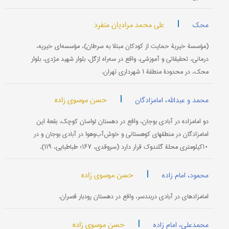
|
علی محمد مرادیان منفرد
محک
(مؤسسۀ خیریۀ حمایت از کودکان مبتلا به سرطان)، مؤسسه‌ای خیریه،
درمانی، تحقیقاتی و آموزشی، واقع در سه‌راه ازگل، بلوار شهید مژدی، بلوار
محک، در محدودۀ منطقۀ ۱ شهرداری تهران.
|
حسن موسوی زاده
محمد و عبدالله، امامزادگان
دو امامزاده در آبادی بوجان، واقع در دهستان لواسان کوچک. بقعۀ این
امامزادگان در منطقه‎ای کوهستانی و خوش‌آب‌وهوا در آبادی بوجان و در
۱۰کیلومتری محلۀ گلندوک قرار دارد (سروقدی، ۱۶۷؛ طباطبایی، ۱۱۹).
|
حسن موسوی زاده
محمود، امام زاده
امامزاده‎ای در آبادی دربند‎سر، واقع در دهستان رودبار قصران.
|
حسن موسوی زاده
محمدعلی، امام زاده