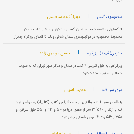
کوچک.
|
میترا آقامحمدحسنی
محمودیه، گسل
از گسلهای منطقۀ شمیران. ایـن گسـل بـه درازای بیش از ۱۱ کم‍ ، در
محدودۀ محمودیه در دوکیلومتری شمال شرقی ونک تا انتهای بزرگراه چمران
|
حسن موسوی زاده
مدرس(شهید)، بزرگراه
بزرگراهی به طول تقریبی ۹ کمـ در شمال و مرکز شهر تهران که به صورت
شمالی ـ جنوبی امتداد دارد.
|
مجید یاسینی
مرق سر، قله
یا قلۀ مَرغ‎سر، قله‌ای واقع بر روی خط‎الرأس کافره (کافرراه) به مرق‎سر. این
قله با ارتفاع ۵۶۰‘ ۳ متر از سطح دریا در °۵۱ و ´۴۴ و ´´۵۵ طول شرقی، و
°۳۵ و ´۵۶ و ´´۴۰ عرض شمالی جای دارد
|
سیما طایفه
مستوفی الممالک، باغ