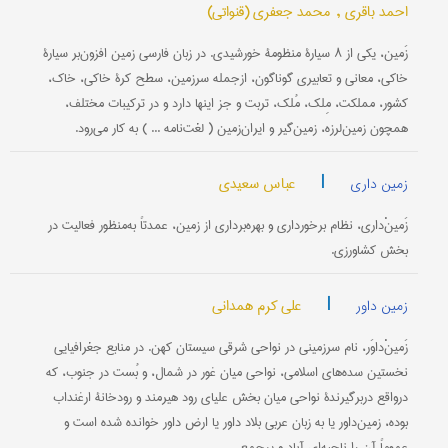
احمد باقری ,
محمد جعفری (قنواتی)
زَمین، یکی از ۸ سیارۀ منظومۀ خورشیدی. در زبان فارسی زمین افزون‌بر سیارۀ
خاکی، معانی و تعابیری گوناگون، ازجمله سرزمین، سطح کرۀ خاکی، خاک،
کشور، مملکت، مِلک، مُلک، تربت و جز اینها دارد و در ترکیبات مختلف،
همچون زمین‌لرزه، زمین‌گیر و ایران‌زمین ( لغت‌نامه ... ) به کار می‌رود.
|
عباس سعیدی
زمین داری
زَمینْ‌داری، نظام برخورداری و بهره‌برداری از زمین، عمدتاً به‌منظور فعالیت در
بخش کشاورزی.
|
علی کرم همدانی
زمین داور
زَمینْ‌داوَر، نام سرزمینی در نواحی شرقی سیستان کهن. در منابع جغرافیایی
نخستین سده‌های اسلامی، نواحی میان غور در شمال، و بُست در جنوب، که
درواقع دربرگیرندۀ نواحی میان بخش علیای رود هیرمند و رودخانۀ ارغنداب
بوده، زمین‌داور یا به زبان عربی بلاد داور یا ارض داور خوانده شده است و
عموماً آن را ناحیه‌ای آباد و پرجمع...