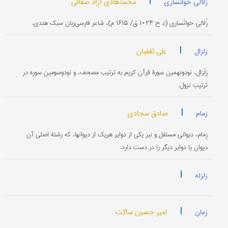
|
محمدهادی آزاد صفائی
زلالی خوانساری
زُلالیِ خوانْساری (د ح ۱۰۲۴ ق/ ۱۶۱۵ م)، شاعر فارسی‌زبان سبک هندی.
|
علی ثقفیان
زلزال
زِلْزال، نودونهمین سورۀ قرآن کریم به ترتیب مصحف، و نودوسومین سوره در
ترتیب نزول.
|
صادق سجادی
زمام
زِمام، دیوانی مستقل و نیز یکی از دوایر هریک از دیوانها، که رشتۀ اصلی آن
دیوان یا دوایر دیگر را در دست دارد.
|
زلزله
|
امیر حسین ساکت
زمان