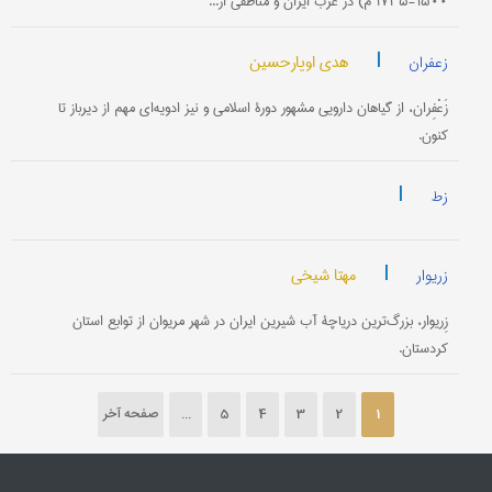
۱۵۰۰-۱۷۳۵ م) در غرب ایران و مناطقی از...
|
هدی اویارحسین
زعفران
زَعْفِران، از گیاهان دارویی مشهور دورۀ اسلامی و نیز ادویه‌ای مهم از دیرباز تا
کنون.
|
زط
|
مهتا شیخی
زریوار
زِریوار، بزرگ‌ترین دریاچۀ آب شیرین ایران در شهر مریوان از توابع استان
کردستان.
1
2
3
4
5
...
صفحه آخر