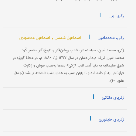
|
زکریا، بنی
|
اسماعیل شمس ,
اسماعیل محمودی
زکی، محمدامین
زَکی، محمد امین، سیاستمدار، شاعر، روشن‌فکر و تاریخ‌نگار معاصر کُرد.
محمد امین فرزند عبدالرحمان در سال ۱۲۹۷ ق/ ۱۸۸۰ م، در محلۀ گویژه در
شرق سلیمانیه به دنیا آمد. لقب «زکی» بعدها به‌سبب هوش و زکاوت
فراوانش به او داده شد و تا پایان عمر، به همان لقب شناخته می‌شد (جمال
غفور، ۱۰).
|
زکریای ملتانی
|
زکریای طیفوری