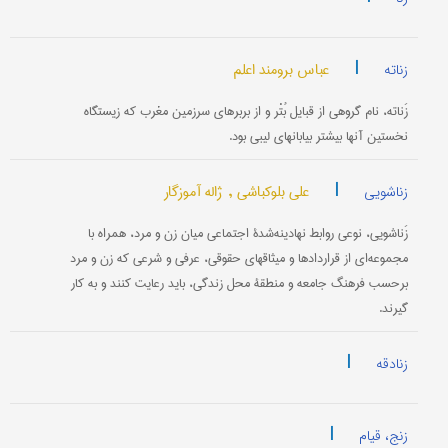
|
عباس برومند اعلم
زناته
زَناته، نام گروهی از قبایل بُتْر و از بربرهای سرزمین مغرب که زیستگاه
نخستین آنها بیشتر بیابانهای لیبی بود.
|
علی بلوکباشی ,
ژاله آموزگار
زناشویی
زَناشویی، نوعی روابط نهادینه‌شدۀ اجتماعی میان زن و مرد، همراه با
مجموعه‌ای از قراردادها و میثاقهای حقوقی، عرفی و شرعی که زن و مرد
برحسب فرهنگ جامعه و منطقۀ محل زندگی، باید رعایت کنند و به کار
گیرند.
|
زنادقه
|
زنج، قیام