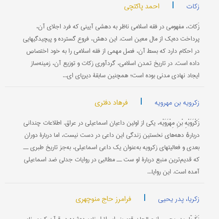
|
احمد پاکتچی
زکات
زَکات، مفهومی در فقه اسلامی ناظر به دهشی آيينی که فرد اجلای آن،
پرداخت ده‌يک از مال معين است. اين دهش، فروع گسترده و پيچيدگیهايی
در احکام دارد که بسط آن، فصل مهمی از فقه اسلامی را به خود اختصاص
داده است. در تاريخ تمدن اسلامی، گردآوری زکات و توزيع آن، زمينه‌ساز
ايجاد نهادی مدنی بوده است؛ همچنين سابقۀ ديرپای اي...
|
فرهاد دفتری
زکرویه بن مهرویه
زَکْرَوَیْهِ بْنِ مِهْرَوَیْه، یکی از اولین داعیان اسماعیلی در عراق. اطلاعات چندانی
دربارهٔ دهه‌های نخستین زندگی این داعی در دست نیست، اما دربارۀ دوران
بعدی و فعالیتهای زکرویه به‌عنوان یک داعی اسماعیلی، به‌جز تاریخ طبری ــ
که قدیم‌ترین منبع دربارۀ او ست ــ مطالبی در روایات جدلی ضد اسماعیلی
آمده است. این روایا...
|
فرامرز حاج منوچهری
زکریا، پدر یحیی