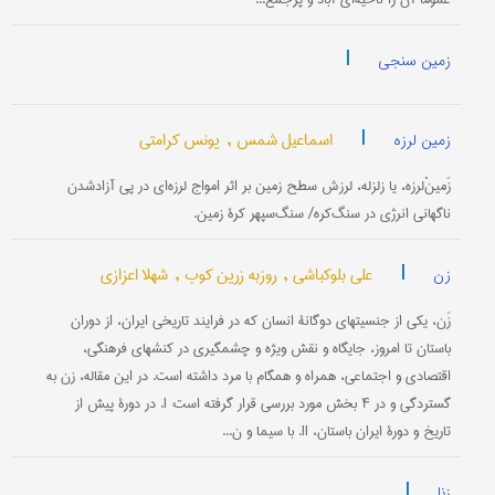
|
زمین سنجی
|
اسماعیل شمس ,
یونس کرامتی
زمین لرزه
زَمینْ‌لرزه، یا زلزله، لرزش سطح زمین بر اثر امواج لرزه‌ای در پی آزادشدن
ناگهانی انرژی در سنگ‌کره/ سنگ‌سپهر کرۀ زمین.
|
علی بلوکباشی ,
روزبه زرین کوب ,
شهلا اعزازی
زن
زَن، یکی از جنسیتهای دوگانۀ انسان که در فرایند تاریخی ایران، از دوران
باستان تا امروز، جایگاه و نقش ویژه و چشمگیری در کنشهای فرهنگی،
اقتصادی و اجتماعی، همراه و همگام با مرد داشته است. در این مقاله، زن به
گستردگی و در ۴ بخش مورد بررسی قرار گرفته است: I. در دورۀ پیش از
تاریخ و دورۀ ایران باستان، II. با سیما و ن...
|
زنا