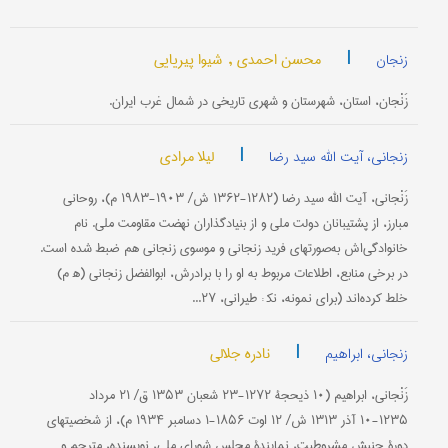
|
محسن احمدی ,
شیوا پیریایی
زنجان
زَنْجان، استان، شهرستان و شهری تاریخی در شمال غرب ایران.
|
لیلا مرادی
زنجانی، آیت الله سید رضا
زَنْجانی، آیت ‎الله سید رضا (۱۲۸۲-۱۳۶۲ ش/ ۱۹۰۳-۱۹۸۳ م)، روحانی
مبارز، از پشتیبانان دولت ملی و از بنیادگذاران نهضت مقاومت ملی. نام
خانوادگی‌اش به‌صورتهای فرید زنجانی و موسوی زنجانی هم ضبط شده است.
در برخی منابع، اطلاعات مربوط به او را با برادرش، ابوالفضل زنجانی (ه‍ م)
خلط کرده‌اند (برای نمونه، نک‍ : طیرانی، ۲۷...
|
نادره جلالی
زنجانی، ابراهیم
زَنْجانی، ابراهیم (۱۰ ذیحجۀ ۱۲۷۲-۲۳ شعبان ۱۳۵۳ ق/ ۲۱ مرداد
۱۲۳۵-۱۰ آذر ۱۳۱۳ ش/ ۱۲ اوت ۱۸۵۶-۱ دسامبر ۱۹۳۴ م)، از شخصیتهای
دورۀ جنبش مشروطیت، نمایندۀ مجلس شورای ملی، نویسنده، مترجم و