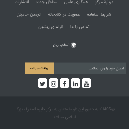
دربارۀ مرکز
همکاری علمی
مداخل جدید
انتشارات
شرایط استفاده
عضویت در کتابخانه
انجمن حامیان
تماس با ما
تارنمای پیشین
انتخاب زبان
دریافت خبرنامه
© 1405 کلیه حقوق این تارنما متعلق به مرکز دایره المعارف بزرگ
اسلامی میباشد