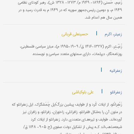
زَعیم، حُسنی (۱۸۹۴- ۱۹۴۹ م/ ۱۲۷۳- ۱۳۲۸ ش)، رهبر کودتای نظامی
۱۹۴۹ م، و دومین رئیس‌جمهور سوریه که در ۱۹۴۹ م به قدرت رسید و در
همین سال هم اعدام شد.
|
حسینعلی قربانی
زعیتر، اکرم
زُعَیْـتِر، اکرم (۱۳۲۷-۱۴۱۶ ق/ ۱۹۰۹-۱۹۹۵ م)، مبارز سیاسی فلسطینی،
روزنامه‌نگار، دیپلمات، دارای سمتهای متعدد سیاسی و نویسنده.
|
زعفرانیه
|
علی بلوکباشی
زعفرانلو
زَعْفِرانْلو، از ایلات کُرد و از طوایف پیشین بزرگْ‌ایل چَمَشگزک. ایل زعفرانلو که
در متون آن را به‌شکل ظفرانلو، زافرانلی، زاخوران، زفرانلو، و زافران نیز
آورده‌اند، طوایف و تیره‌هـای متعددی دارد. زعفرانلو از ایلات کرد
شیعه‌مذهب‌اند کـه پیش از تشکیل دولت صفوی (ح ۹۰۵- ۱۱۴۸ ق/