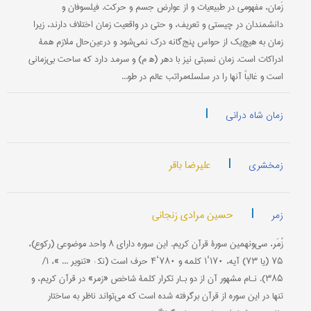
زَمان، مفهومی در طبیعیات و از عوارض جسم و حرکت. فیلسوفان و
دانشمندان در چیستی و تعریف، و حتى در واقعیت زمان اختلاف دارند، زیرا
زمان به هیچ‌یک از حواس پنج‌گانه درک نمی‌شود و درعین‌حال ملازم همۀ
ادراکات است. زمان نسبتی نیز با دهر (ه‍ م) و سرمد دارد که ساحت بی‌زمانی
است و غالباً آنها را در سلسله‌مراتب عالم در طو...
|
زمان شاه درانی
|
علیرضا باقر
زمخشری
|
حسین مرادی زنجانی
زمر
زُمَر، سی‌ونهمین سورۀ قرآن کریم. این سوره دارای ۸ واحد موضوعی (ركوع)،
۷۵ (یا ۷۳) آیه، ۱۷۰‘۱ كلمه و ۷۸۰‘۴ حرف است (نک‍ : «تنویر ... »، ۱/
۳۸۵). نـام مشهور آن از دو بـار تکرار كلمۀ شاخص «زمر‌» در قرآن‌ کریم، و
تنها در اين‌ سوره از قرآن برگرفته شده است که می‌تواند ناظر به ساختار