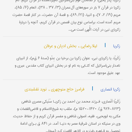
زَکَريّا، پدر یحیى، از صالحان قوم بنی‌اسرائيل نام‌برده‌شده در قرآن کريم. نام
زکريا در قرآن ۷ بار در سوره‌های آل‌عمران (۳/ ۳۷ ، ۳۸)، انعام (۶/ ۸۵)،
مريم (۱۹/ ۲، ۷)، و انبياء (۲۱/ ۸۹)، و قصۀ آن حضرت، در کنار قصۀ حضرت
مريم آمده است. براساس نوع بيان قصص در قرآن کريم، آنچه را دربارۀ
زکريای نبی در آيات الٰهی است می...
|
لیلا رضایی ,
بخش ادیان و عرفان
زکریا
زَکَریّا، یا زکریای نبی، عنوان زکریا بن برخیا بن عِدّو (سدۀ ۶ ق‌م)، از انبیای
نامدار بنی‌اسرائیل که کتـابی به نام او در بخش انبیای کتاب مقدس عبری و
عهد عتیق موجود است.
|
فرامرز حاج منوچهری ,
نوید نقشبندی
زکریا انصاری
زَکَریّا اَنْصاری، فـرزند محمد بن احمد بن زکریـا سُنَیکی مصری شافعی
(۸۲۳-۹۲۶ ق/ ۱۴۲۰-۱۵۲۰ م)، ملقب به شیخ‌الاسلام و قاضی‌القضات و
مکنى به ابویحیى، فقیه، اصولی شافعی و مفسر قرآن کریم و از حفاظ حدیث.
وی در سنیکه در استان شرقیۀ مصر به دنیـا آمد. در ۸۴۱ ق بـرای ادامۀ
تحصیل به قـاهره رفت و در الازهر اقامت کرد (سخا...