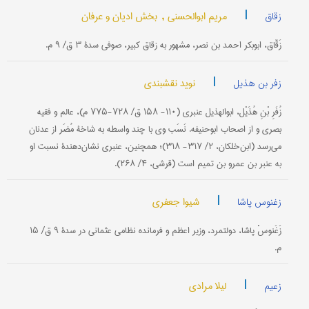
|
مریم ابوالحسنی ,
بخش ادیان و عرفان
زقاق
زَقّاق، ابوبکر احمد بن نصر، مشهور به زقاق کبیر، صوفی سدۀ ۳ ق/ ۹ م.
|
نوید نقشبندی
زفر بن هذیل
زُفَرِ بْنِ هُذَیْل، ابوالهذیل عنبری (۱۱۰- ۱۵۸ ق/ ۷۲۸-۷۷۵ م)، عالم و فقیه
بصری و از اصحاب ابوحنیفه. نَسَب وی با چند واسطه به شاخۀ مُضَر از عدنان
می‌رسد (ابن‌خلکان، ۲/ ۳۱۷- ۳۱۸)؛ همچنین، عنبری نشان‌دهندۀ نسبت او
به عنبر بن عمرو بن تمیم است (قرشی، ۴/ ۲۶۸).
|
شیوا جعفری
زغنوس پاشا
زَغَنوسْ پاشا، دولتمرد، وزیر اعظم و فرمانده نظامی عثمانی در سدۀ ۹ ق/ ۱۵
م.
|
لیلا مرادی
زعیم