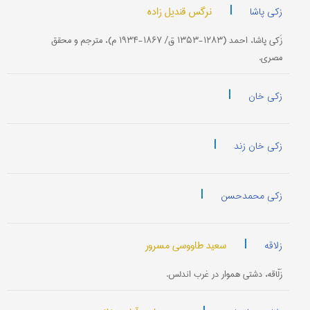
|
نرگس قندیل زاده
زکی پاشا
زَکی‌ پاشا، احمد (۱۲۸۳-۱۳۵۳ ق/ ۱۸۶۷-۱۹۳۴ م)، مترجم و محقق
مصری.
|
زکی خان
|
زکی خان زند
|
زکی محمدحسن
|
سعید طاووسی مسرور
زلاقه
زَلّاقه، دشتی هموار در غرب اندلس.