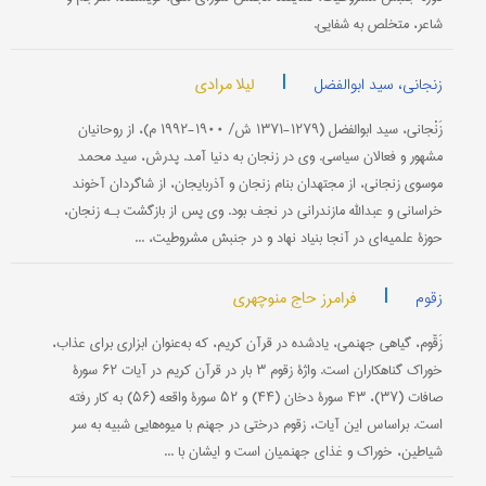
شاعر، متخلص به شفایی.
|
لیلا مرادی
زنجانی، سید ابوالفضل
زَنْجانی، سید ابوالفضل (۱۲۷۹-۱۳۷۱ ش/ ۱۹۰۰-۱۹۹۲ م)، از روحانیان
مشهور و فعالان سیاسی. وی در زنجان به دنیا آمد. پدرش، سید محمد
موسوی زنجانی، از مجتهدان بنام زنجان و آذربایجان، از شاگردان آخوند
خراسانی و عبدالله مازندرانی در نجف بود. وی پس از بازگشت بـه زنجان،
حوزۀ علمیه‌ای در آنجا بنیاد نهاد و در جنبش مشروطیت، ...
|
فرامرز حاج منوچهری
زقوم
زَقّوم، گياهی جهنمی، يادشده در قرآن کريم، که به‌عنوان ابزاری برای عذاب،
خوراک گناهکاران است. واژۀ زقوم ۳ بار در قرآن کريم در آيات ۶۲ سورۀ
صافات (۳۷)، ۴۳ سورۀ دخان (۴۴) و ۵۲ سورۀ واقعه (۵۶) به کار رفته
است. براساس اين آيات، زقوم درختی در جهنم با ميوه‌هايی شبيه به سر
شياطين، خوراک و غذای جهنميان است و ايشان با ...