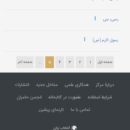
|
رسی، بنی
|
رسول اکرم (ص)
صفحه اول
1
2
3
4
5
...
صفحه آخر
دربارۀ مرکز
همکاری علمی
مداخل جدید
انتشارات
شرایط استفاده
عضویت در کتابخانه
انجمن حامیان
تماس با ما
تارنمای پیشین
انتخاب زبان