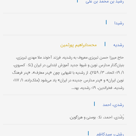
|
رشید بن محمد بن علی
|
رشیدا
|
محمدابراهیم پورثمین
رشدیه
حاج میرزا حسن تبریزی معروف به رشدیه، فرزند آخوند ملا مهدی تبریزی،
بنیان‌گذار مدارس نوین و شیوۀ جدید آموزش ابتدایی در ایران (نک‍ : کسروی،
۱/ ۱۹؛ اتحاد، ۳/ ۲۵۹). از رشدیه با لقبهایی چون «پدر معارف»، «پدر فرهنگ
نوین ایران» و «پدر مدارس جدیده در ایران» یاد می‌شود (ملک‌زاده، ۱/ ۱۱۷؛
رشدیه، فخرالدین، ۱۹؛ رشدیه، بهد...
|
رشدی، احمد
رُشْدی، احمد، نک‍ : بوسنی و هرزگوین.
|
رشتی، سیدکاظم