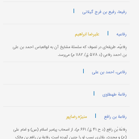
|
رفیعا، رفیع بن فرج گیلانی
|
علیرضا ابراهیم
رفاعیه
رِفاعیّه، طریقه‌ای در تصوف که سلسلۀ مشایخ آن به ابوالعباس احمد بن علی
بن احمد رفاعی (د ۵۷۸ ق/ ۱۱۸۲ م) می‌رسد.
|
رفاعی، احمد بن علی
|
رفاعۀ طهطاوی
|
منیژه رضاپور
رفاعة بن رافع
رِفاعَة بْنِ رافِع (د ح ۴۱ ق/ ۶۶۱ م)، از اصحاب پیامبر اسلام (ص) و امام علی
(ع) و محدث. بلاذری نسب او را چنین آورده است: رفاعة بن رافع بن مالک