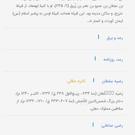
بن عجلان بن عمرو بن عامر بن زُرَیق (۱/ ۲۴۵). او با کنیۀ ابومعاذ، از قبیلۀ
خزرج، و ساکن مدینه بود. این قبیله همانند قبیلۀ اوس به پیامبر اسلام (ص)
ایمان آوردند و انصار نا...
|
رعد و برق
|
رعد، روزنامه
|
نادره جلالی
رضیه سلطان
رَضیّه سُۘلْطان (سل‍ ۶۳۴- ربیـع‌الاول ۶۳۸ ق/ ۱۲۳۶- اکتبـر ۱۲۴۰ م)،
دختر بزرگ شمس‌الدین اِلتُتْمِش (سل‍ ۶۰۷-۶۳۳ ق/ ۱۲۱۰- ۱۲۳۶ م)، از
سلاطین مملوک دهلی.
|
رضی صاغانی