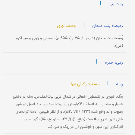
|
رواد، بنی
|
محمد نوری
رمیصاء بنت ملحان
رُمَیْصاءْ بِنْتِ مِلْحان (د پس از ۳۵ ق/ ۶۵۵ م)، صحابی و راوی پیامبر اکرم
(ص).
|
رمی، جمره
|
مسعود وکیلی تنها
رمله
رَمْله، شهری در فلسطین اشغالی در شمال غربی بیت‌المقدس. رمله در دشتی
هموار و ساحلی، به فاصلۀ ۴۰کیلومتری از بیت‌المقدس، حد فاصل دو شهر
رهووت و لُد واقع شده (EI۲, VIII/ ۴۲۳)، و از نظر طبیعی، ادامۀ کرانه‌های
شنی شهر بندری یافا ست (دباغ، ۱(۱)/ ۲۷؛ لسترینج، ۱۵)؛ گویا سبب
نام‌گذاری این شهر، واقع‌شدن آن در ریگ و شن (...