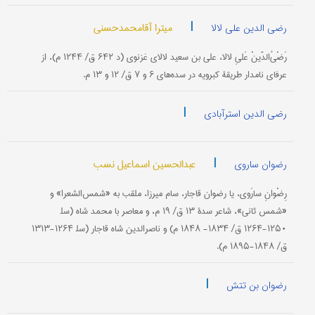
|
میترا آقامحمدحسنی
رضی الدین علی لالا
رَضْیُ‌الدّینْ عَلیِ لالا، علی بن سعید لالای غزنوی (د ۶۴۲ ق/ ۱۲۴۴ م)، از
عرفای نامدار طریقۀ کبرویه در سده‌های ۶ و ۷ ق/ ۱۲ و ۱۳ م.
|
رضی الدین استرآبادی
|
عبدالحسین اسماعیل نسب
رضوان ساروی
رِضْوانِ سارَوی، یا رضوان قاجار، سام میرزا، ملقب به «شمس‌الشعرا» و
«شمس ثانی»، شاعر سدۀ ۱۳ ق/ ۱۹ م، و معاصر با محمد شاه (سل‍
۱۲۵۰-۱۲۶۴ ق/ ۱۸۳۴- ۱۸۴۸ م) و ناصرالدین شاه قاجار (سل‍ ۱۲۶۴-۱۳۱۳
ق/ ۱۸۴۸-۱۸۹۵ م).
|
رضوان بن تتش