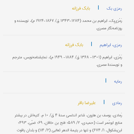
|
بابک فرزانه
رمزی بک
رَمْزی‌بِک، ابراهیم بن محمد (۱۲۸۴-۱۳۴۳ ق/ ۱۸۶۷-۱۹۲۴ م)، نویسنده و
روزنامه‌نگار مصری.
|
بابک فرزانه
رمزی، ابراهیم
رَمْزی، ابراهیم (۱۳۰۱- ۱۳۶۸ ق/ ۱۸۸۴- ۱۹۴۹ م)، نمایشنامه‌نویس، مترجم
و نویسندۀ مصری.
|
رمایه
|
علیرضا باقر
رمادی
رَمادی، یوسف بن هارون، شاعر اندلسی سدۀ ۴ ق/ ۱۰ م. کنیه‌اش در بیشتر
منابع ابوعُمر است (حمیدی، ۲/ ۵۸۹؛ فتح بن خاقان، ۶۹؛ ضبّی، ۴۹۳؛
ابن‌بشکوال، ۱/ ۶۷۴) و تنها در یتیمة الدهر ثعالبی (۲/ ۱۱۴) و بلدان یاقوت