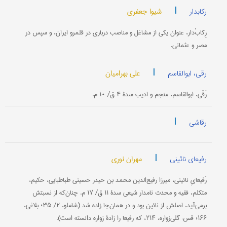
|
شیوا جعفری
رکاب‎دار
رِکابْ‌دار، عنوان یکی از مشاغل و مناصب درباری در قلمرو ایران، و سپس در
مصر و عثمانی.
|
علی بهرامیان
رقی، ابوالقاسم
رَقّی، ابوالقاسم، منجم و ادیب سدۀ ۴ ق/ ۱۰ م.
|
رقاشی
|
مهران نوری
رفیعای نائینی
رَفیعایِ نائینی، میرزا رفیع‌الدین محمد بن حیدر حسینی طباطبایی، حکیم،
متکلم، فقیه و محدث نامدار شیعی سدۀ ۱۱ ق/ ۱۷ م. چنان‌که از نسبتش
برمی‌آید، اصلش از نائین بود و در همان‌جا زاده شد (شاملو، ۲/ ۳۵؛ بلاغی،
۱۶۶؛ قس: گلی‌زواره، ۲۱۴، که رفیعا را زادۀ زواره دانسته است).