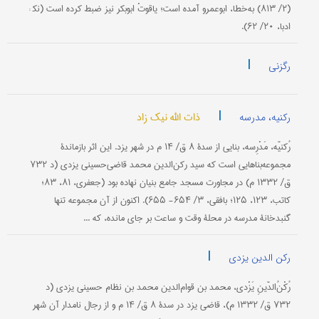
(۲/ ۸۱۳) به‌خطا، ابوعمرو آمده است؛ یاقوتْ ابوبکر نیز ضبط کرده است (نک‍ :
ادبا، ۲۰/ ۶۲).
|
رگزنی
|
ذات الله نیک زاد
رکنیه، مدرسه
رُکنیّه، مَدْرِسه، بنایی از سدۀ ۸ ق/ ۱۴ م در شهر یزد. این اثر بازماندۀ
مجموعه‌بناهایی است كه سید ركن‌الدین محمد قاضی‌حسینی یزدی (د ۷۳۲
ق/ ۱۳۳۲ م) در مجاورت مسجد جامع بنیان نهاده بود (جعفری، ۸۱، ۸۳؛
کاتب، ۱۲۳، ۱۲۵؛ بافقی، ۳/ ۶۵۴- ۶۵۵). اكنون از آن مجموعه تنها
گنبدخانۀ مدرسه در محلۀ وقت و ساعت بر جای مانده، که ...
|
رکن الدین یزدی
رُکْنُ‌‌الدّینِ یَزْدی، محمد بن قوام‌‌الدین محمد بن نظام حسینی یزدی (د
۷۳۲ ق/ ۱۳۳۲ م)، قاضی یزد در سدۀ ۸ ق/ ۱۴ م و از رجال نامدار آن شهر