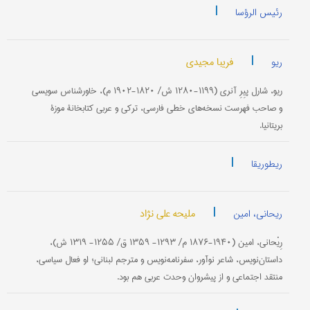
|
رئیس الرؤسا
|
فریبا مجیدی
ریو
ریو، شارل پیِرِ آ‌نری (۱۱۹۹-۱۲۸۰ ش/ ۱۸۲۰-۱۹۰۲ م)، خاورشناس سویسی
و صاحب فهرست نسخه‌های خطی فارسی، ترکی و عربی کتابخانۀ موزۀ
بریتانیا.
|
ریطوریقا
|
ملیحه علی نژاد
ریحانی، امین
رِيْحانی، امين ‏(‏۱۸۷۶-۱۹۴۰ م/ ۱۲۹۳- ۱۳۵۹ ق/ ۱۲۵۵- ۱۳۱۹ ش)،‏
داستان‌نویس، شاعر نوآور، سفرنامه‌نویس و مترجم لبنانی؛ او فعال سیاسی،
منتقد اجتماعی و از پیشروان وحدت عربی هم بود.