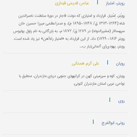
|
عباس قدیمی قیداری
رویتر، امتیاز
رویْتِر، اِمْتیاز، قرارداد و امتیازی که دولت قاجار در دورۀ سلطنت ناصرالدین
شاه (۱۲۶۴-۱۳۱۳ ق/ ۱۸۴۸-۱۸۹۵ م)، و صدراعظمی میرزا حسین خان
سپهسالار (مشیرالدوله) در ۱۲۸۹ ق/ ۱۸۷۲ م، به بازرگانی به نام پاول‌ یولیوس
رویتر ۱۸۱۶- ۱۸۹۹) داد. از این قرارداد به «امتیاز راه‌آهن» نیز یاد شده است.
رویتر، یهودی‌ای آلمانی‌تبار ب...
|
علی کرم همدانی
رویان
رویان، کوه و سرزمینی کهن در کرانه‏های جنوبی دریای مازندران، منطبق با
نواحی غربی استان مازندران کنونی.
|
روی
|
رونی، ابوالفرج