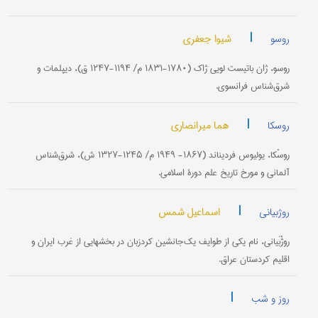
|
شیوا جعفری
روسو
روسو، ژان باتیست لویی ژاک (۱۷۸۰-۱۸۳۱ م/ ۱۱۹۴-۱۲۴۷ ق)، دیپلمات و
شرق‌شناس فرانسوی.
|
هما میرانصاری
روسکا
روسْکا، یولیوس فردیناند (۱۸۶۷- ۱۹۴۹ م/ ۱۲۴۵-۱۳۲۷ ش)، شرق‌شناس
آلمانی و مورخ تاریخ علم دورۀ اسلامی.
|
اسماعیل شمس
روژبیانی
روژْبَیانی، نام یکی از طوایف یک‌جانشین کردزبان در بخشهایی از غرب ایران و
اقلیم کردستان عراق.
|
روز و شب