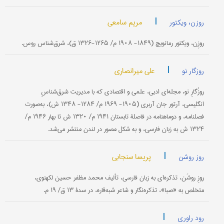
|
مریم سامعی
روزن، ویکتور
روزِن، ویکتور رمانویچ (۱۸۴۹- ۱۹۰۸ م/ ۱۲۶۵-۱۳۲۶ ق)، شرق‌شناس روس.
|
علی میرانصاری
روزگار نو
روزْگارِ نو، مجله‌ای ادبی، علمی و اقتصادی که با مدیریت شرق‌شناسِ
انگلیسی، آرتور جان آربری (۱۹۰۵- ۱۹۶۹ م/ ۱۲۸۴- ۱۳۴۸ ش)، به‌صورت
فصلنامه، و دوماهنامه در فاصلۀ تابستان ۱۹۴۱ م/ ۱۳۲۰ ش تا بهار ۱۹۴۶ م/
۱۳۲۴ ش به زبان فارسی، و به شکل مصور در لندن منتشر می‌شد.
|
پریسا سنجابی
روز روشن
روزِ روشَن، تذکره‌ای به زبان فارسی، تألیف محمد مظفر حسین لکهنوی،
متخلص به «صبا»، تذکره‌نگار و شاعر شبه‌قاره، در سدۀ ۱۳ ق/ ۱۹ م.
|
رود راوری