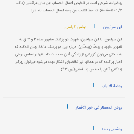
ریاضیات، شرحی است بر تلخیص اعمال الحساب ابن بنای مراکشی (داک،
۲/ ۵۰۱-۵۰۵) که حطّ النقاب عن وجه اعمال الحساب نام دارد
|
یونس کرامتی
ابن سرابیون
ابن سرابیون، یا ابن سرافیون، شهرت دو پزشک مشهور سده ۲ و ۳ ق به
نامهای داوود و یوحنّا (یوحنّان). درباره این دو پزشک مآخذ چنان اندکند که
به سختی می‌توان گزارشی از زندگی آنان به دست داد. تنها بر اساس برخی
اخبار پراکنده که در همانها نیز تناقضهای آشکار دیده می‌شود؛می‌توان روزگار
زندگانی آنان را حدس زد. قفطی‌(ص۴۳۱)...
|
روضة الالباب
|
روض المعطار فی خبر الاقطار
|
روشنایی نامه