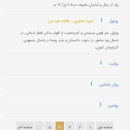
م)، از رجال و شاعران معروف سدۀ ۱۱ ق/ ۱۷ م .
|
شیوا جعفری ,
هاتف هیدجی
روتول
روتول، نام قومی مسلمان و کم‌جمعیت از اقوام ساکن قفقاز شمالی، در
شمال رود سامور، در جنوب داغستان و چند روستا در شمال جمهوری
آذربایجان کنونی.
|
روایت
|
روان شناسی
|
رواسی
صفحه اول
1
2
3
4
5
...
صفحه آخر