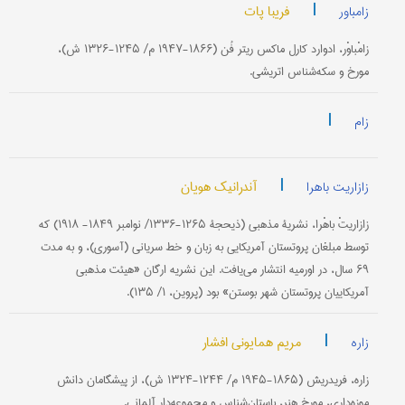
|
فریبا پات
زامباور
زامْباوْر، ادوارد کارل ماکس ریتر فُن (۱۸۶۶-۱۹۴۷ م/ ۱۲۴۵-۱۳۲۶ ش)،
مورخ و سکه‌شناس اتریشی.
|
زام
|
آندرانیک هویان
زازاریت باهرا
زازاریتْ باهْرا، نشریۀ مذهبی (ذیحجۀ ۱۲۶۵-۱۳۳۶/ نوامبر ۱۸۴۹- ۱۹۱۸) که
توسط مبلغان پروتستان آمریکایی به زبان و خط سریانی (آسوری)، و به مدت
۶۹ سال، در اورمیه انتشار می‌یافت. این نشریه ارگان «هیئت مذهبی
آمریکاییان پروتستان شهر بوستن» بود (پروین، ۱/ ۱۳۵).
|
مریم همایونی افشار
زاره
زاره، فریدریش (۱۸۶۵-۱۹۴۵ م/ ۱۲۴۴-۱۳۲۴ ش)، از پیشگامان دانش
موزه‌داری، مورخ هنر، باستان‌شناس و مجموعه‌دار آلمانی.