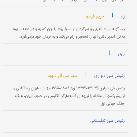
|
مریم قرسو
زار
زار، گونه‌ای باد نامرئی و سرگردان از سنخ روح یا جن که به پندار عامه با ورود
به تن آدمیزادگان آنها را تسخیر و رام می‌کند و به فرمان خود درمی‌آورد.
|
زابج
|
سید علی آل داوود
رئیس علی دلواری
رَئیسْ‌عَلیِ دِلْواری (۱۳۰۳-۱۳۳۳ ق/ ۱۸۸۶-۱۹۱۵ م)، از مبارزان راه آزادی و
از پیش‌کسوتان مقابله با نیروهای استعمارگر انگلیسی در جنوب ایران، هنگام
جنگ جهانی اول.
|
رئیس علی تنگستانی