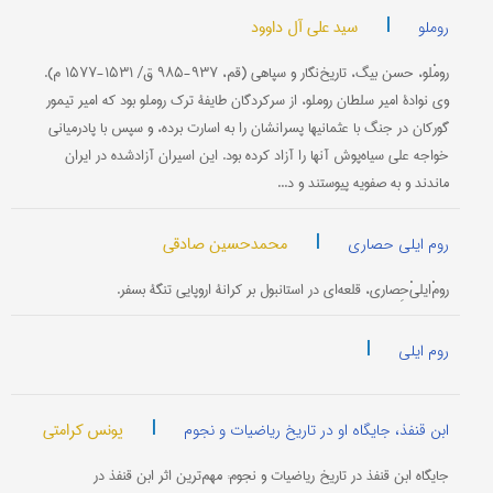
|
سید علی آل داوود
روملو
رومْلو، حسن بیگ، تاریخ‌نگار و سپاهی (قم، ۹۳۷-۹۸۵ ق/ ۱۵۳۱-۱۵۷۷ م).
وی نوادۀ امیر سلطان روملو، از سرکردگان طایفۀ ترک روملو بود که امیر تیمور
گورکان در جنگ با عثمانیها پسرانشان را به اسارت برده، و سپس با پادرمیانی
خواجه علی سیاه‌پوش آنها را آزاد کرده بود. این اسیران آزادشده در ایران
ماندند و به صفویه پیوستند و د...
|
محمدحسین صادقی
روم ایلی حصاری
رومْ‌ایلیْ‌حِصاری، قلعه‌ای در استانبول بر کرانۀ اروپایی تنگۀ بسفر.
|
روم ایلی
|
یونس کرامتی
ابن قنفذ، جایگاه او در تاریخ ریاضیات و نجوم
جایگاه ابن قنفذ در تاریخ ریاضیات و نجوم: مهم‌ترین اثر ابن قنفذ در