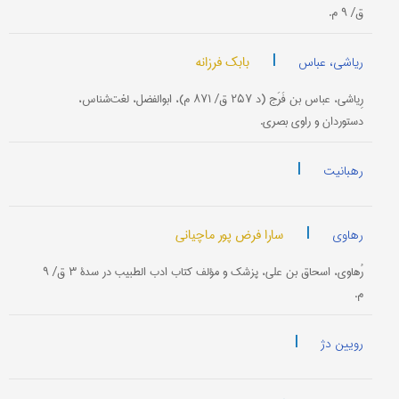
ق/ ۹ م.
|
بابک فرزانه
ریاشی، عباس
رِیاشی، عباس بن فَرَج (د ۲۵۷ ق/ ۸۷۱ م)، ابوالفضل، لغت‌شناس،
دستوردان و راوی بصری.
|
رهبانیت
|
سارا فرض پور ماچیانی
رهاوی
رُهاوی، اسحاق ‌بن علی، پزشک و مؤلف کتاب ادب الطبیب در سدۀ ۳ ق/ ۹
م.
|
رویین دژ