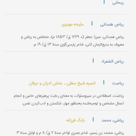
|
ریحانی
|
ملیحه مهدوی
ریاض همدانی
ریاضِ هَمِدانی، میرزا جعفر (د ۱۲۶۹ ق/ ۱۸۵۳ م)، متخلص به ریاض و
معروف به بدیع‌الزمان ثانی، شاعر پارسی‌گوی سدۀ ۱۳ ق/ ۱۹ م.
|
ریاض الشعراء
|
انسیه شیخ سفلی ,
بخش ادیان و عرفان
ریاضت
ریاضَت، اصطلاحی در سیروسلوک، به معنای رعایت پرهیزهای خاص و انجام
اعمال مشخص و توصیه‌شده به‌منظور مهار، شکستن و ادب‌کردن نفس.
|
بابک فرزانه
ریاشی، محمد
ریاشی، محمد بن یَسیر، شاعر بصری اواخر سدۀ ۲ ق/ ۸ م و اوایل سدۀ ۳