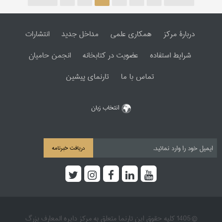
دربارۀ مرکز
همکاری علمی
مداخل جدید
انتشارات
شرایط استفاده
عضویت در کتابخانه
انجمن حامیان
تماس با ما
تارنمای پیشین
انتخاب زبان
دریافت خبرنامه
© 1405 کلیه حقوق این تارنما متعلق به مرکز دایره المعارف بزرگ