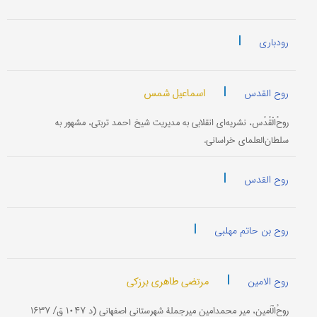
|
رودباری
|
اسماعیل شمس
روح القدس
روحُ‌الْقُدُس، نشریه‌ای انقلابی به مدیریت شیخ احمد تربتی، مشهور به
سلطان‌العلمای خراسانی.
|
روح القدس
|
روح بن حاتم مهلبی
|
مرتضی طاهری برزکی
روح الامین
روحُ‌الْاَمین، میر محمدامین میرجملۀ شهرستانی اصفهانی (د ۱۰۴۷ ق/ ۱۶۳۷