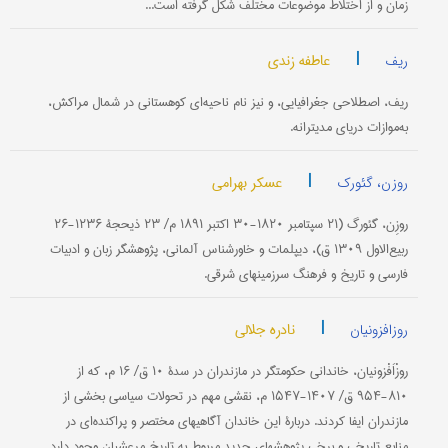
زمان و از اختلاط موضوعات مختلف شکل گرفته است...
|
عاطفه زندی
ریف
ریف، اصطلاحی جغرافیایی، و نیز نام ناحیه‌ای کوهستانی در شمال مراکش،
به‌موازات دریای مدیترانه.
|
عسکر بهرامی
روزن، گئورک
روزِن، گئورگ (۲۱ سپتامبر ۱۸۲۰-۳۰ اکتبر ۱۸۹۱ م/ ۲۳ ذیحجۀ ۱۲۳۶-۲۶
ربیع‌الاول ۱۳۰۹ ق)، دیپلمات و خاورشناس آلمانی، پژوهشگر زبان و ادبیات
فارسی و تاریخ و فرهنگ سرزمینهای شرقی.
|
نادره جلالی
روزافزونیان
روزْاَفْزونیان، خاندانی حکومتگر در مازندران در سدۀ ۱۰ ق/ ۱۶ م، که از
۸۱۰-۹۵۴ ق/ ۱۴۰۷-۱۵۴۷ م، نقشی مهم در تحولات سیاسی بخشی از
مازندران ایفا کردند. دربارۀ این خاندان آگاهیهای مختصر و پراکنده‌ای در
منابع تاریخی و برخی پژوهشهای جدید مربوط به تاریخ مرعشیان وجود دارد.