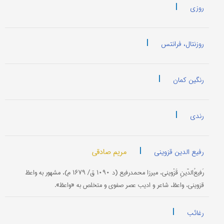
|
روزی
|
روزنتال، فرانتس
|
رنگین کمان
|
رندی
|
مریم صادقی
رفیع الدین قزوینی
رَفیعُ‌الدّینِ قَزْوینی، میرزا محمدرفیع (د ۱۰۹۰ ق/ ۱۶۷۹ م)، مشهور به واعظ
قزوینی، واعظ، شاعر و ادیب عصر صفوی و متخلص به «واعظ».
|
رغائب