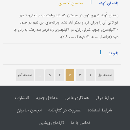
|
محسن احمدی
زاهدان کهنه
زاهِدانِ کُهْنه، شهری کهن در سیستان که بنابه روایت مردم محلی، تیمور
گورکانی آن را ویران کرد و دیگر آباد نشد. ویرانه‌های این شهر در حدود
۲۰کیلومتری جنوب شرقی زابل، در ۶کیلومتری راه فرعی بند زهک به زابل جا
دارد («زاهدان ... »، ۱۱؛ فرهنگ ... ، ۲۱۹).
|
زانوبند
صفحه اول
1
2
3
4
5
...
صفحه آخر
دربارۀ مرکز
همکاری علمی
مداخل جدید
انتشارات
شرایط استفاده
عضویت در کتابخانه
انجمن حامیان
تماس با ما
تارنمای پیشین