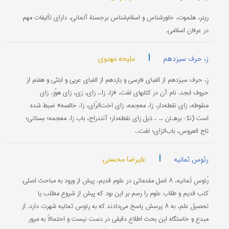
ریتِر، هلموت، خاورشناس و اسلام‌شناس برجستۀ آلمانی، دارای تألیفات مهم
در عرفان اسلامی.
|
ملیحه مهدوی
ز، حرف سیزدهم
زِ، حرف سیزدهم از الفبای فارسی و یازدهم از الفبای عربی و ابتثی و هفتم از
حروف ابجد. نام آن در کتابهای لغت، «زا، زاء، زای، زی، زای هوّز، زای
منقوطه، زای نقطه‌دار، زاء معجمه، زای اخت‌الرّای، زاء خالصه» ضبط شده
است (نک‍ : برهـان ... ، ذیل زای نقطه‌دار؛ آنندراج، باب زاء معجمه؛ بستانی؛
تاج ‌العروس، باب‌الزای؛ لغت‌...
|
علیرضا محسنی
رئوس ثمانیه
رُئوسِ ثَمانیه، ۸ اصل مقدماتی در علوم قدیم، پیش از ورود به مباحث اصلی.
کتب قدیم و طلاب علوم را رسم بر این بود که پیش از شروع مطلب یا
تحصیل علم، به ۸ پرسش پاسخ می‌دادند که به رئوس ثمانیه شهرت دارد. از
مبدع و خاستگاه این بحث اطلاع دقیقی در دست نیست و احتمالاً به مرور