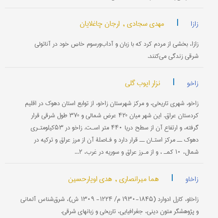
|
مهدی سجادی ,
ارجان چاغلایان
زازا
زازا، بخشی از مردم کرد که با زبان و آداب‌و‌رسوم خاص خود در آناتولی
شرقی زندگی می‌کنند.
|
نزار ایوب گلی
زاخو
زاخو، شهری تاریخی، و مرکز شهرستان زاخو، از توابع استان دهوک در اقلیم
کردستان عراق. این شهر میان °۴۲ عرض شمالی و °۳۷ طول شرقی قرار
گرفته، و ارتفاع آن از سطح دریا ۴۴۰ متر اسـت. زاخو در ۵۳کیلومتـری
دهوک ــ مرکز استـان ــ قرار دارد و فـاصلۀ آن از مرز عراق و ترکیه در
شمال، ۱۰ کمـ ، و از مـرز عراق و سوریه در غرب، ۲...
|
هما میرانصاری ,
هدی اویارحسین
زاخاو
زاخاو، کارل ادوارد (۱۸۴۵-۱۹۳۰ م/ ۱۲۲۴- ۱۳۰۹ ش)، شرق‌شناس آلمانی
و پژوهشگر متون دینی، جغرافیایی، تاریخی و زبانهای شرقی.