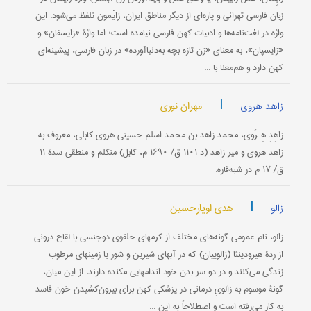
زبان فارسی تهرانی و پاره‌ای از دیگر مناطق ایران، زایْمون تلفظ می‌شود. این
واژه در لغت‌نامه‌ها و ادبیات کهن فارسی نیامده است؛ اما واژۀ «زایسفان» و
«زایسپان»، به معنای «زن تازه بچه به‌دنیا‌آورده» در زبان فارسی، پیشینه‌ای
کهن دارد و هم‌معنا با ...
|
مهران نوری
زاهد هروی
زاهِدِ هِـرَوی، محمد زاهد بن محمد اسلم حسینی هروی کابلی، معروف به
زاهد هروی و میر زاهد (د ۱۱۰۱ ق/ ۱۶۹۰ م، کابل) متکلم و منطقی سدۀ ۱۱
ق/ ۱۷ م در شبه‌قاره.
|
هدی اویارحسین
زالو
زالو، نام عمومی گونه‌های مختلف از کرمهای حلقوی دوجنسی با لقاح درونی
از ردۀ هیرودینئا (زالوییان) که در آبهای شیرین و شور یا زمینهای مرطوب
زندگی می‌کنند و در دو سر بدن خود اندامهایی مکنده دارند. از این میان،
گونۀ موسوم به زالویِ درمانی در پزشکی کهن برای بیرون‌کشیدن خون فاسد
به کار می‌رفته است و اصطلاحاً به این ...