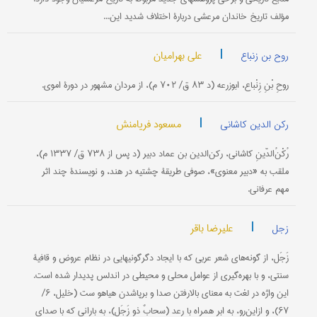
مؤلف تاریخ خاندان مرعشی دربارۀ اختلاف شدید این...
|
علی بهرامیان
روح بن زنباع
روحِ بْنِ زِنْباع، ابوزرعه (د ۸۳ ق/ ۷۰۲ م)، از مردان مشهور در دورۀ اموی.
|
مسعود فریامنش
رکن الدین کاشانی
رُکْنُ‌الدّینِ کاشانی، رکن‌الدین بن عماد دبیر (د پس از ۷۳۸ ق/ ۱۳۳۷ م)،
ملقب به «دبیر معنوی»، صوفی طریقۀ چشتیه در هند، و نویسندۀ چند اثر
مهم عرفانی.
|
علیرضا باقر
زجل
زَجَل، از گونه‌های شعر عربی که با ایجاد دگرگونیهایی در نظام عروض و قافیۀ
سنتی، و با بهره‌گیری از عوامل محلی و محیطی در اندلس پدیدار شده است.
این واژه در لغت به معنای بالارفتن صدا و برپاشدن هیاهو ست (خلیل، ۶/
۶۷)، و ازاین‌رو، به ابر همراه با رعد (سحابٌ ذو زَجَلٍ)، به بارانی که با صدای