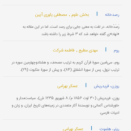
|
بخش علوم ,
مصطفی یاوری آیین
رصدخانه
رَصَدْخانه، در لغت به معنی جایی برای رصد است، اما در این مقاله به
«نهاد»ی گفته خواهد شد که ۳ شرط زیر را داشته باشد:
|
مهدی مطیع ,
فاطمه شرکت
روم
روم، سی‌امین سورۀ قرآن کریم به ترتیب مصحف، و هشتاد‌وچهارمین سوره در
ترتیب نزول، پس از سورۀ انشقاق (۸۴)، و پیش از سورۀ عنکبوت (۲۹).
|
عسکر بهرامی
روزن، فریدریش
روزِن، فریدریش (۳۰ اوت ۱۸۵۶ م/ ۸ شهریور ۱۲۳۵ ش)، سیاست‌مدار و
خاورشناس آلمانی و نویسندۀ آثار متعددی در زمینه‌های تاریخ ایران، و زبان و
ادبیات فارسی.
|
عسکر بهرامی
ریتر، هلموت