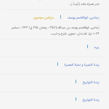
تندر همراه باشد (غَیثٌ زَ...
|
مرتضی موسوی
زجاجی، ابوالقاسم یوسف
زُجاجی، ابوالقاسم یوسف بن عبدالله (۳۵۲- رمضان ۴۱۵ ق/ ۹۶۳- دسامبر
۱۰۲۴ م)، لغت‌دان، نحوی، شارح و ادیب.
|
زبره
|
زبدة النصرة و نخبة العصرة
|
زبدة التواریخ
|
زبدة التواریخ