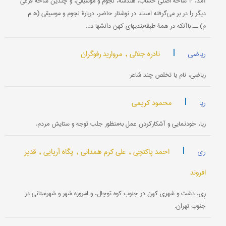
آمد، ۴ شاخۀ اصلی حساب، هندسه، نجوم و موسیقی، و چندین شاخۀ فرعی
دیگر را در بر می‌گرفته است. در نوشتار حاضر، دربارۀ نجوم و موسیقی (ه‍ م
م) ــ باآنکه در همۀ طبقه‌بندیهای کهن دانشها د...
|
نادره جلالی ,
مروارید رفوگران
ریاضی
ریاضی، نام یا تخلص چند شاعر:
|
محمود کریمی
ریا
ریا، خودنمایی و آشکارکردن عمل به‌منظور جلب توجه و ستایش مردم.
|
احمد پاکتچی ,
علی کرم همدانی ,
پگاه آریایی ,
قدیر
ری
افروند
رِی، دشت و شهری کهن در جنوب کوه توچال، و امروزه شهر و شهرستانی در
جنوب تهران.